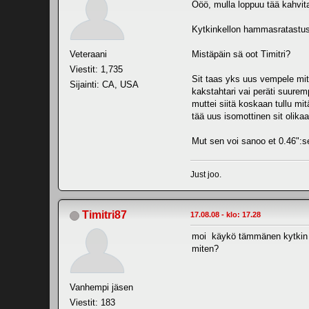
Ööö, mulla loppuu tää kahvita
Kytkinkellon hammasratastusta
Veteraani
Mistäpäin sä oot Timitri?
Viestit: 1,735
Sit taas yks uus vempele mitä 
Sijainti: CA, USA
kakstahtari vai peräti suurem
muttei siitä koskaan tullu mi
tää uus isomottinen sit olik
Mut sen voi sanoo et 0.46":se
Just joo.
Timitri87
17.08.08 - klo: 17.28
moi käykö tämmänen kytki
miten?
Vanhempi jäsen
Viestit: 183