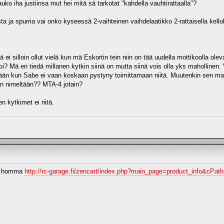
uko iha justiinsa mut hei mitä sä tarkotat "kahdella vauhtirattaalla"?
 ja spurria vai onko kyseessä 2-vaihteinen vaihdelaatikko 2-rattaisella kelloll
ei silloin ollut vielä kun mä Eskortin tein niin on tää uudella mottikoolla ole
pi? Mä en tiedä millanen kytkin siinä on mutta siinä vois olla yks mahollinen
tään kun Sabe ei vaan koskaan pystyny toimittamaan niitä. Muutenkin sen mall
aan nimeltään?? MTA-4 jotain?
n kytkimet ei riitä.
n homma
http://rc-garage.fi/zencart/index.php?main_page=product_info&cPa