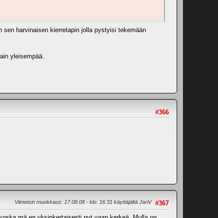
in sen harvinaisen kierretapin jolla pystyisi tekemään
tain yleisempää.
#366
Viimeisin muokkaus
: 17.08.08 - klo: 16.31 käyttäjältä JariV
#367
koska mä en yksinkertaisesti nyt vaan kerkeä. Mulla on