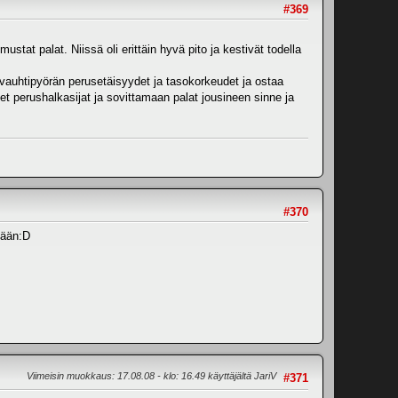
#369
ustat palat. Niissä oli erittäin hyvä pito ja kestivät todella
 vauhtipyörän perusetäisyydet ja tasokorkeudet ja ostaa
et perushalkasijat ja sovittamaan palat jousineen sinne ja
#370
mään:D
Viimeisin muokkaus
: 17.08.08 - klo: 16.49 käyttäjältä JariV
#371