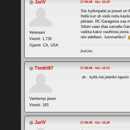
JariV
17.08.08 - klo: 16.19
Siis kytkinpalat ja jouset on 
Itellä kun oli vielä noita kas
pitkään. RC-Garagesta saa mut
Sitten vaan tilaa samalla Gar
vaikka kaksi vauhtista joista
Veteraani
niin edelleen. Jummartiko?
Viestit: 1,735
Sijainti: CA, USA
Just joo.
Timitri87
17.08.08 - klo: 16.23
ok . kyllä mä jotenkii tajus
Vanhempi jäsen
Viestit: 183
JariV
17.08.08 - klo: 16.28