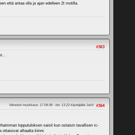
een että antaa olla ja ajan edelleen 2t motilla.
#363
i...
Viimeisin muokkaus
: 17.08.08 - klo: 13.22 käyttäjältä JariV
#364
Parhaimman lopputuloksen saisit kun ostaisin tavallisen rc-
 ottaisivat alhaalta kiinni.