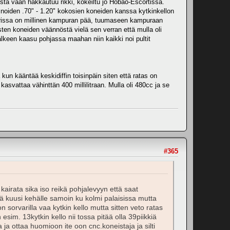
stä vaan hakkautuu rikki, kokeiltu jo Hobao-Escortissa.
 noiden .70" - 1.20" kokosien koneiden kanssa kytkinkellon
elarissa on millinen kampuran pää, tuumaseen kampuraan
asten koneiden väännöstä vielä sen verran että mulla oli
jälkeen kaasu pohjassa maahan niin kaikki noi pultit
un kääntää keskidiffin toisinpäin siten että ratas on
kasvattaa vähinttän 400 millilitraan. Mulla oli 480cc ja se
#365
kairata sika iso reikä pohjalevyyn että saat
iitä kuusi kehälle samoin ku kolmi palaisissa mutta
 sorvarilla vaa kytkin kello mutta sitten veto ratas
esim. 13kytkin kello nii tossa pitää olla 39piikkiä
a ja ottaa huomioon ite oon cnc.koneistaja ja silti