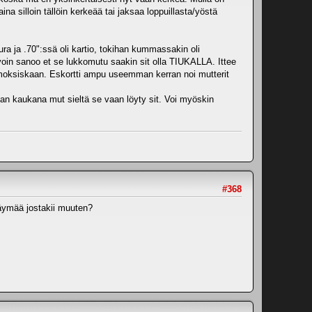
 silloin tällöin kerkeää tai jaksaa loppuillasta/yöstä
ra ja .70":ssä oli kartio, tokihan kummassakin oli
 voin sanoo et se lukkomutu saakin sit olla TIUKALLA. Ittee
 moksiskaan. Eskortti ampu useemman kerran noi mutterit
oman kaukana mut sieltä se vaan löyty sit. Voi myöskin
#368
käymää jostakii muuten?