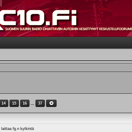
14
15
16
...
37
laittaa fg.n kytkintä