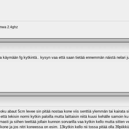
anwa 2.4ghz
aa käymään fg kytkintä.. kysyn vaa että saan tietää ennemmän näistä nelari ju
joku abaut 5cm levee sin pitää nostaa kone viis senttiä ylemmän tai kairata s
s että tekisin normi kytkin paloilla mutta laittaisin niitä kuusi kehälle samoin
ti ja siihen teettää jollain kunnon sorvarilla vaa kytkin kello mutta sitten vet
ne ja jos nitri koneessa on esim. 13kytkin kello nii tossa pitää olla 39piikkiä