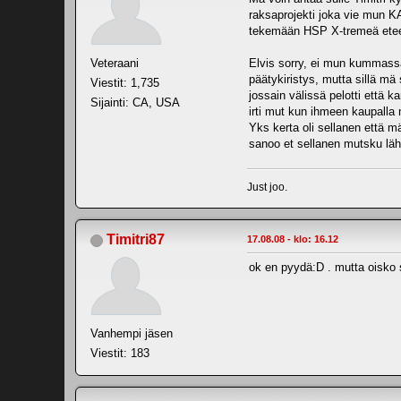
raksaprojekti joka vie mun KA
tekemään HSP X-tremeä etee
Veteraani
Elvis sorry, ei mun kummassak
päätykiristys, mutta sillä mä
Viestit: 1,735
jossain välissä pelotti että
Sijainti: CA, USA
irti mut kun ihmeen kaupalla n
Yks kerta oli sellanen että m
sanoo et sellanen mutsku läht
Just joo.
Timitri87
17.08.08 - klo: 16.12
ok en pyydä:D . mutta oisko s
Vanhempi jäsen
Viestit: 183