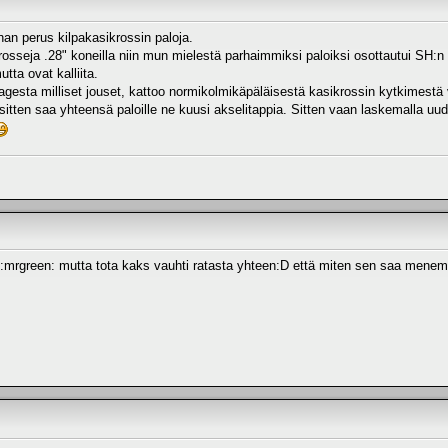
ihan perus kilpakasikrossin paloja.
ikrosseja .28" koneilla niin mun mielestä parhaimmiksi paloiksi osottautui SH:n m
ta ovat kalliita.
agesta milliset jouset, kattoo normikolmikäpäläisestä kasikrossin kytkimestä
 sitten saa yhteensä paloille ne kuusi akselitappia. Sitten vaan laskemalla uud
in :mrgreen: mutta tota kaks vauhti ratasta yhteen:D että miten sen saa mene