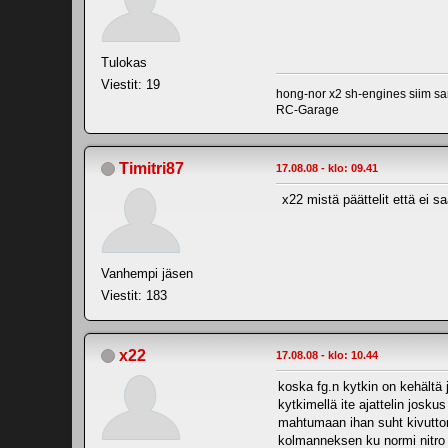
Tulokas
Viestit: 19
hong-nor x2 sh-engines siim s
RC-Garage
Timitri87
17.08.08 - klo: 09.41
x22 mistä päättelit että ei s
Vanhempi jäsen
Viestit: 183
x22
17.08.08 - klo: 10.44
koska fg.n kytkin on kehältä 
kytkimellä ite ajattelin josku
mahtumaan ihan suht kivuttomas
kolmanneksen ku normi nitro ko