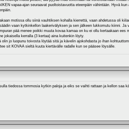
IKEN vapaa-ajan seuraavat puoltoistavuotta eteenpäin vähintään. Hyvä kun aina
npäin.
aan motissa ollu siinä vauhtiksen kohalla kierrettä, vaan ahdetussa oli kiilau
 säädin vaan kytkinkellon laakerivälyksen ja sen jälkeen lukkomutu kiinni. Ja
 kampuran pää menee poikki muuta kovaa kamaa on ku ei ollu kertaakaan ees
e jokaisella kerralla (3 kertaa) aina kuitenkin löyty.
ä olin jo luopunu toivosta löytää sitä ja kävelin ajokohdasta jo ihan kohtuutt
ee sit KOVAA sieltä kuuta kiertävälle radalle kun se pääsee löysälle.
ulla tiedossa tommosia kytkin paloja ja eiks se vaihti rattaan ja kellon saa 