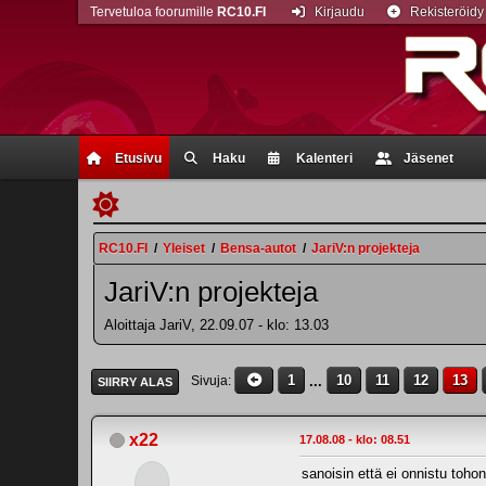
Tervetuloa foorumille
RC10.FI
Kirjaudu
Rekisteröidy
Etusivu
Haku
Kalenteri
Jäsenet
RC10.FI
/
Yleiset
/
Bensa-autot
/
JariV:n projekteja
JariV:n projekteja
Aloittaja JariV, 22.09.07 - klo: 13.03
1
...
10
11
12
13
Sivuja
SIIRRY ALAS
x22
17.08.08 - klo: 08.51
sanoisin että ei onnistu tohon 