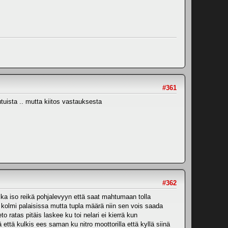
#361
tuista .. mutta kiitos vastauksesta
#362
ika iso reikä pohjalevyyn että saat mahtumaan tolla
 ku kolmi palaisissa mutta tupla määrä niin sen vois saada
o ratas pitäis laskee ku toi nelari ei kierrä kun
 että kulkis ees saman ku nitro moottorilla että kyllä siinä