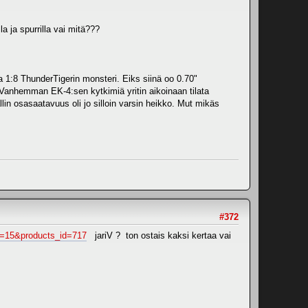
a ja spurrilla vai mitä???
va 1:8 ThunderTigerin monsteri. Eiks siinä oo 0.70"
. Vanhemman EK-4:sen kytkimiä yritin aikoinaan tilata
in osasaatavuus oli jo silloin varsin heikko. Mut mikäs
#372
th=15&products_id=717
jariV ? ton ostais kaksi kertaa vai