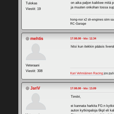
on aika paljon kaikkee mitä pi
Tulokas
ja muuten onkohan tossa supe
Viestit: 19
hong-nor x2 sh-engines siim s
RC-Garage
mehtis
17.08.08 - klo: 12.34
hitsi kun itekkin pääsis live
Veteraani
Viestit: 308
Kari Vehniäinen Racing
jos pyö
JariV
17.08.08 - klo: 13.09
Timitri,
ei kannata harkita FG:n kytkin
auton kytkinpaloja 6kpl eli kak