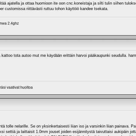
tää ajatella ja ottaa huomioon ite oon cnc.koneistaja ja silti tulin siihen tuloks
r customissa riittävästi ruttuu tohon käyttöö kandee tsekata.
anwa 2.4ghz
nä kattoo tota autoo mut me käydään erittäin harvoi pääkaupunki seudulla. harm
räsi vaativat huoltoa
tä tolle nelarille. Se on yksinkertaisesti liian iso ja varsinkin liian painava. 
si settiä ja laittaisit 1.0mm jouset joiden esijännitystä taivuttaisi aukipäin jotta