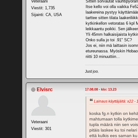
Veteraani
Sitten sorvautat vauhtipyörä
Itse kello voi olla vaikka F
Viestit: 1,735
laakereina pystyy käyttämään
Sijainti: CA, USA
tarttee sitten tilata laakeri
kytkinkellon vetoratas 6 kpl M
leikkaantu poikki. Sen jälkeen 
Yli 45mm halkaisijaista kytki
Onko sulla jo toi .91" SC?
Jos ei, niin mä laittasin iso
etureunassa. Myöskin Hobaon or
riitti 10 minuuttiin...
Just joo.
Elvisrc
17.08.08 - klo: 13.23
Lainaus käyttäjältä: x22 - 
koska fg.n kytkin on kehä
mahtumaan tolla kytkimellä
Veteraani
tupla määrä niin sen vois
Viestit: 301
pitäis laskee ku toi nelar
että kulkis ees saman ku n