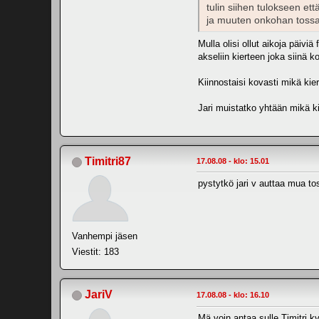
tulin siihen tulokseen ett
ja muuten onkohan tossa 
Mulla olisi ollut aikoja päivi
akseliin kierteen joka siinä 
Kiinnostaisi kovasti mikä kie
Jari muistatko yhtään mikä ki
Timitri87
17.08.08 - klo: 15.01
pystytkö jari v auttaa mua t
Vanhempi jäsen
Viestit: 183
JariV
17.08.08 - klo: 16.10
Mä voin antaa sulle Timitri 