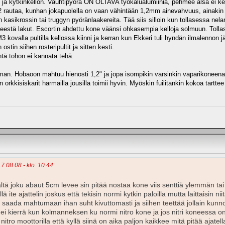
n ja kytkinkellon. Vauhtipyörä ON OLTAVA työkalualumiinia, pehmee alsa ei ke
e52 rautaa, kunhan jokapuolella on vaan vähintään 1,2mm ainevahvuus, ainakin
 kasikrossin tai truggyn pyöränlaakereita. Tää siis silloin kun tollasessa n
liikkeestä lakut. Escortin ahdettu kone väänsi ohkasempia kelloja solmuun. Toll
3 kovalla pultilla kellossa kiinni ja kerran kun Ekkeri tuli hyndän ilmalennon 
ostin siihen rosteripultit ja sitten kesti.
ntä tohon ei kannata tehä.
mman. Hobaoon mahtuu hienosti 1,2" ja jopa isompikin varsinkin vaparikoneena k
kkisiskarit harmailla jousilla toimii hyvin. Myöskin fuilitankin kokoa tarttee 
17.08.08 - klo: 10.44
ltä joku abaut 5cm levee sin pitää nostaa kone viis senttiä ylemmän tai 
 ite ajattelin joskus että tekisin normi kytkin paloilla mutta laittaisin n
 saada mahtumaan ihan suht kivuttomasti ja siihen teettää jollain kunnon
i ei kierrä kun kolmanneksen ku normi nitro kone ja jos nitri koneessa on 
itro moottorilla että kyllä siinä on aika paljon kaikkee mitä pitää ajatell