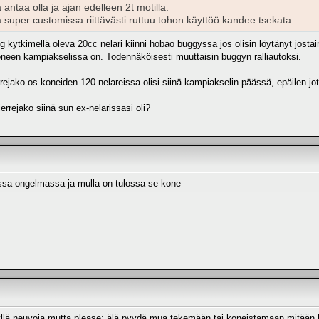
ä antaa olla ja ajan edelleen 2t motilla.
super customissa riittävästi ruttuu tohon käyttöö kandee tsekata.
ä fg kytkimellä oleva 20cc nelari kiinni hobao buggyssa jos olisin löytänyt josta
koneen kampiakselissa on. Todennäköisesti muuttaisin buggyn ralliautoksi.
rrejako os koneiden 120 nelareissa olisi siinä kampiakselin päässä, epäilen jo
errejako siinä sun ex-nelarissasi oli?
ossa ongelmassa ja mulla on tulossa se kone
kyllä neuvoja mutta please; älä pyydä mua tekemään tai koneistamaan mitään 