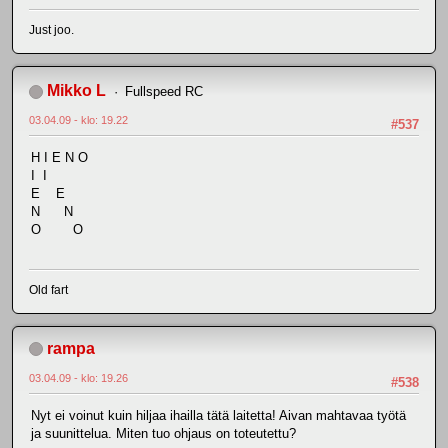
Just joo.
Mikko L
Fullspeed RC
03.04.09 - klo: 19.22
#537
H I E N O
I I
E E
N N
O O
Old fart
rampa
03.04.09 - klo: 19.26
#538
Nyt ei voinut kuin hiljaa ihailla tätä laitetta! Aivan mahtavaa työtä
ja suunittelua. Miten tuo ohjaus on toteutettu?