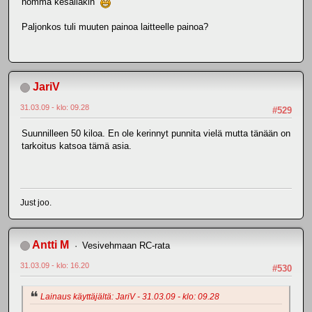
homma kesälläkin
Paljonkos tuli muuten painoa laitteelle painoa?
JariV
31.03.09 - klo: 09.28
#529
Suunnilleen 50 kiloa. En ole kerinnyt punnita vielä mutta tänään on
tarkoitus katsoa tämä asia.
Just joo.
Antti M
Vesivehmaan RC-rata
31.03.09 - klo: 16.20
#530
Lainaus käyttäjältä: JariV - 31.03.09 - klo: 09.28