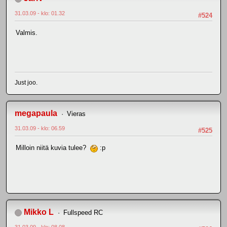
31.03.09 - klo: 01.32
#524
Valmis.
Just joo.
megapaula
Vieras
31.03.09 - klo: 06.59
#525
Milloin niitä kuvia tulee?
:p
Mikko L
Fullspeed RC