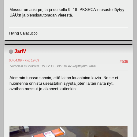
Messut on auki pe, la ja su kello 9 -18. PKSRCA:n osasto löytyy
UAU:n ja pienoisautoradan vierestä.
Flying Calacucco
JariV
03.04.09 - klo: 19.09
#536
Viimeisin muokkaus
: 19.12.13 - klo: 18.47 käyttäjältä JariV
Aiemmin tuossa sanoin, että laitan lauantaina kuvia. No se ei
huomenna onnistu useastakin syystä joten laitan näitä nyt,
ovathan messut jo alkaneet kuitenkin: