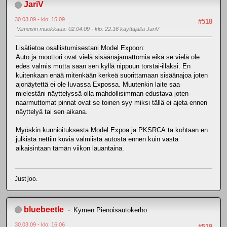
JariV
30.03.09 - klo: 15.09
#518
Viimeisin muokkaus
: 02.04.09 - klo: 22.16 käyttäjältä JariV
Lisätietoa osallistumisestani Model Expoon:
Auto ja moottori ovat vielä sisäänajamattomia eikä se vielä ole
edes valmis mutta saan sen kyllä nippuun torstai-illaksi. En
kuitenkaan enää mitenkään kerkeä suorittamaan sisäänajoa joten
ajonäytettä ei ole luvassa Expossa. Muutenkin laite saa
mielestäni näyttelyssä olla mahdollisimman edustava joten
naarmuttomat pinnat ovat se toinen syy miksi tällä ei ajeta ennen
näyttelyä tai sen aikana.
Myöskin kunnioituksesta Model Expoa ja PKSRCA:ta kohtaan en
julkista nettiin kuvia valmiista autosta ennen kuin vasta
aikaisintaan tämän viikon lauantaina.
Just joo.
bluebeetle
Kymen Pienoisautokerho
30.03.09 - klo: 16.06
#519