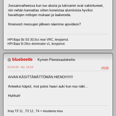
Jossainvaiheessa kun tuo alusta ja tukivarret ovat vakiintuneet,
niin nehän kannattas sitten koneistaa alumiinista hyviksi
havaittujen mittojen mukaan ja laakeroida.
Ilmeisesti messujen jälkeen näemme ajovideon?
HPI Baja 5b SS 30,5cc rear VRC, levyjarrut.
HPI Baja 5t 29cc dominator v1, levyjarrut.
bluebeetle
Kymen Pienoisautokerho
03.04.09 - klo: 19.54
#539
AIVAN KÄSITTÄMÄTTÖMÄN HIENO!!!!!!!!
Anteeksi käpsit, mut putos haavi auki kun nuo näki...
Huhhuh!
Xray T3´11 , T3´12 , T4 + muutama muu