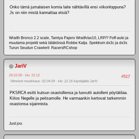
Onko tämä jumalaisen komia laite nähtävillä ensi viikonloppuna?
Js on niin mistä kannattaa etsiä?
Wraith Bronco 2.2 scale, Tamiya Pajero Wraith/ax10, LRP/? Foff-auto ja
muutama projekti sekä lätäköissä Robbe Katja. Spektrum dx3c ja dx3s
Turun Seudun Crawlerit RacersRCshop
JariV
28.03.09 - klo: 23.12
#517
Viimeisin muokkaus
: 02.04.09 - klo: 22.16 käyttäjältä JariV
PKSRCA esitti kutsun osastollensa ja luovutti autolleni pöytätilaa.
Kiitos Negelle ja peitsamolle. He varmaankin kertovat tarkemmin
osastonsa sijainnista.
Just joo.