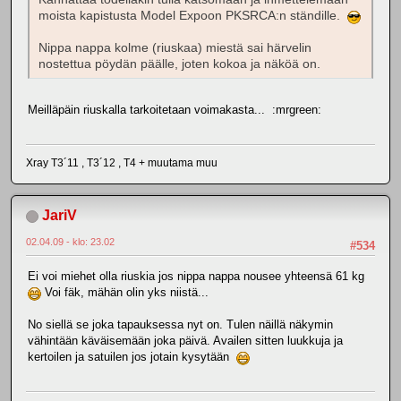
moista kapistusta Model Expoon PKSRCA:n ständille.
Nippa nappa kolme (riuskaa) miestä sai härvelin
nostettua pöydän päälle, joten kokoa ja näköä on.
Meilläpäin riuskalla tarkoitetaan voimakasta... :mrgreen:
Xray T3´11 , T3´12 , T4 + muutama muu
JariV
02.04.09 - klo: 23.02
#534
Ei voi miehet olla riuskia jos nippa nappa nousee yhteensä 61 kg
Voi fäk, mähän olin yks niistä...
No siellä se joka tapauksessa nyt on. Tulen näillä näkymin
vähintään käväisemään joka päivä. Availen sitten luukkuja ja
kertoilen ja satuilen jos jotain kysytään