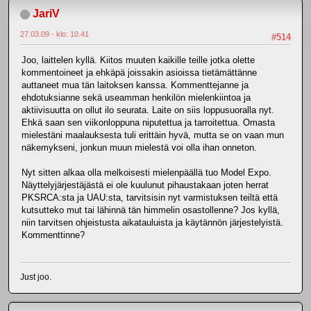
JariV
27.03.09 - klo: 10.41
#514
Joo, laittelen kyllä. Kiitos muuten kaikille teille jotka olette
kommentoineet ja ehkäpä joissakin asioissa tietämättänne
auttaneet mua tän laitoksen kanssa. Kommenttejanne ja
ehdotuksianne sekä useamman henkilön mielenkiintoa ja
aktiivisuutta on ollut ilo seurata. Laite on siis loppusuoralla nyt.
Ehkä saan sen viikonloppuna niputettua ja tarroitettua. Omasta
mielestäni maalauksesta tuli erittäin hyvä, mutta se on vaan mun
näkemykseni, jonkun muun mielestä voi olla ihan onneton.
Nyt sitten alkaa olla melkoisesti mielenpäällä tuo Model Expo.
Näyttelyjärjestäjästä ei ole kuulunut pihaustakaan joten herrat
PKSRCA:sta ja UAU:sta, tarvitsisin nyt varmistuksen teiltä että
kutsutteko mut tai lähinnä tän himmelin osastollenne? Jos kyllä,
niin tarvitsen ohjeistusta aikatauluista ja käytännön järjestelyistä.
Kommenttinne?
Just joo.