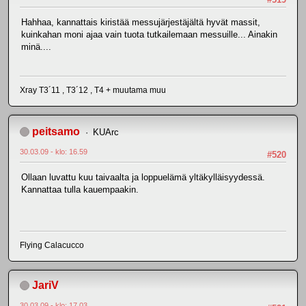
Hahhaa, kannattais kiristää messujärjestäjältä hyvät massit,
kuinkahan moni ajaa vain tuota tutkailemaan messuille... Ainakin
minä....
Xray T3´11 , T3´12 , T4 + muutama muu
peitsamo
KUArc
30.03.09 - klo: 16.59
#520
Ollaan luvattu kuu taivaalta ja loppuelämä yltäkylläisyydessä.
Kannattaa tulla kauempaakin.
Flying Calacucco
JariV
30.03.09 - klo: 17.03