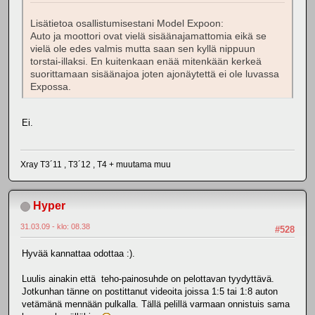
Lisätietoa osallistumisestani Model Expoon:
Auto ja moottori ovat vielä sisäänajamattomia eikä se
vielä ole edes valmis mutta saan sen kyllä nippuun
torstai-illaksi. En kuitenkaan enää mitenkään kerkeä
suorittamaan sisäänajoa joten ajonäytettä ei ole luvassa
Expossa.
Ei.
Xray T3´11 , T3´12 , T4 + muutama muu
Hyper
31.03.09 - klo: 08.38
#528
Hyvää kannattaa odottaa :).
Luulis ainakin että teho-painosuhde on pelottavan tyydyttävä.
Jotkunhan tänne on postittanut videoita joissa 1:5 tai 1:8 auton
vetämänä mennään pulkalla. Tällä pelillä varmaan onnistuis sama