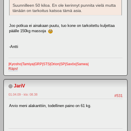
Suunnilleen 50 kiloa. En ole kerinnyt punnita vielä mutta
tänään on tarkoitus katsoa tämä asia.
Joo potkua ei ainakaan puutu, tuo kone on tarkoitettu kuljettaa
päälle 150kg massoja
-Antti
|Kyosho|Tamiya|GRP|STS|Orion|SP|Savöx|Sanwa|
Räps!
JariV
01.04.09 - klo: 08.38
#531
Arvio meni alakanttiin, todellinen paino on 61 kg.