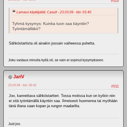
#510
Lainaus käyttäjältä: Casull - 23.03.09 - klo: 03.40
Tyhmä kysymys: Kuinka tuon saa käyntiin?
Työntämälläkö?
Sähköstartista oli ainakin jossain vaiheessa puhetta.
Joku vastaus minulla kyllä oli, se vain ei sopinut kysymykseen.
JariV
23.03.09 - klo: 09.42
#511
Joo, kannettava sähköstartteri. Tossa motissa kun on kytkin niin
ei sitä työntämällä käyntiin saa. Ilmeisesti huomenna tai myöhään
tänä iltana saan kopan ja rungon maalarilta.
Just joo.