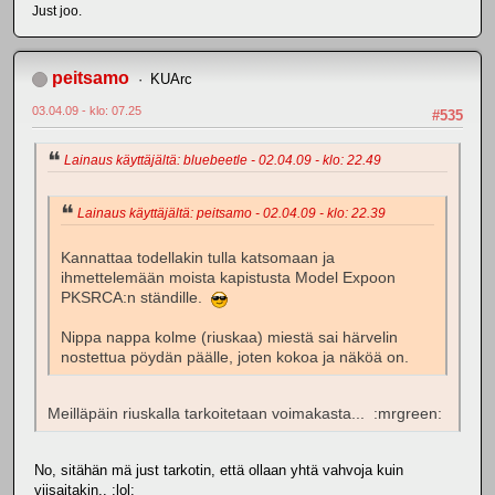
Just joo.
peitsamo
KUArc
03.04.09 - klo: 07.25
#535
Lainaus käyttäjältä: bluebeetle - 02.04.09 - klo: 22.49
Lainaus käyttäjältä: peitsamo - 02.04.09 - klo: 22.39
Kannattaa todellakin tulla katsomaan ja
ihmettelemään moista kapistusta Model Expoon
PKSRCA:n ständille.
Nippa nappa kolme (riuskaa) miestä sai härvelin
nostettua pöydän päälle, joten kokoa ja näköä on.
Meilläpäin riuskalla tarkoitetaan voimakasta... :mrgreen:
No, sitähän mä just tarkotin, että ollaan yhtä vahvoja kuin
viisaitakin.. :lol: