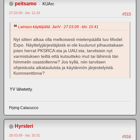
peitsamo
KUArc
27.03.09 - klo: 12.16
#515
Lainaus käyttäjältä: JariV - 27.03.09 - klo: 10.41
Nyt sitten alkaa olla melkoisesti mielenpäällä tuo Model
Expo. Näyttelyjärjestäjästä ei ole kuulunut pihaustakaan
joten herrat PKSRCA:sta ja UAU:sta, tarvitsisin nyt
varmistuksen teiltä että kutsutteko mut tai lähinnä tän
himmelin osastollenne? Jos kyllä, niin tarvitsen
ohjeistusta aikatauluista ja käytännön järjestelyistä.
Kommenttinne?
YV lähetetty.
Flying Calacucco
Hyrsleri
28.03.09 - klo: 20.31
#516