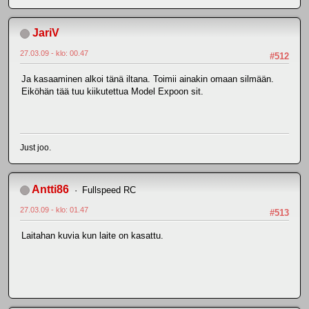
JariV
27.03.09 - klo: 00.47
#512
Ja kasaaminen alkoi tänä iltana. Toimii ainakin omaan silmään.
Eiköhän tää tuu kiikutettua Model Expoon sit.
Just joo.
Antti86
Fullspeed RC
27.03.09 - klo: 01.47
#513
Laitahan kuvia kun laite on kasattu.