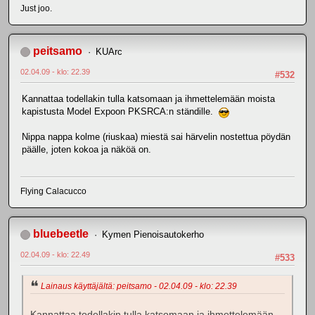
Just joo.
peitsamo
KUArc
02.04.09 - klo: 22.39
#532
Kannattaa todellakin tulla katsomaan ja ihmettelemään moista
kapistusta Model Expoon PKSRCA:n ständille.
Nippa nappa kolme (riuskaa) miestä sai härvelin nostettua pöydän
päälle, joten kokoa ja näköä on.
Flying Calacucco
bluebeetle
Kymen Pienoisautokerho
02.04.09 - klo: 22.49
#533
Lainaus käyttäjältä: peitsamo - 02.04.09 - klo: 22.39
Kannattaa todellakin tulla katsomaan ja ihmettelemään