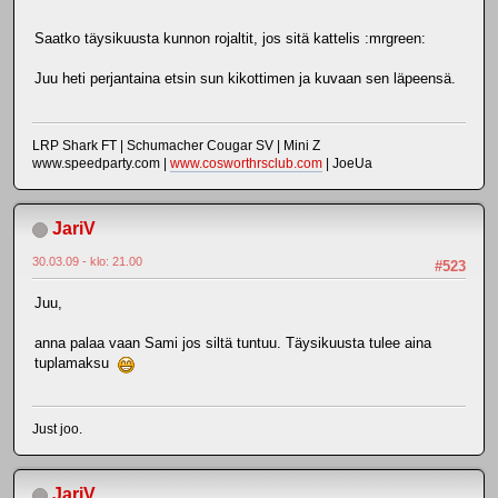
Saatko täysikuusta kunnon rojaltit, jos sitä kattelis :mrgreen:
Juu heti perjantaina etsin sun kikottimen ja kuvaan sen läpeensä.
LRP Shark FT | Schumacher Cougar SV | Mini Z
www.speedparty.com |
www.cosworthrsclub.com
| JoeUa
JariV
30.03.09 - klo: 21.00
#523
Juu,
anna palaa vaan Sami jos siltä tuntuu. Täysikuusta tulee aina
tuplamaksu
Just joo.
JariV