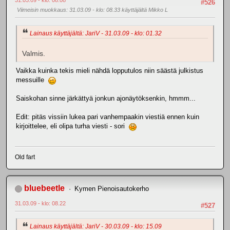
31.03.09 - klo: 08.08
#526
Viimeisin muokkaus
: 31.03.09 - klo: 08.33 käyttäjältä Mikko L
Lainaus käyttäjältä: JariV - 31.03.09 - klo: 01.32
Valmis.
Vaikka kuinka tekis mieli nähdä lopputulos niin säästä julkistus
messuille
Saiskohan sinne järkättyä jonkun ajonäytöksenkin, hmmm...
Edit: pitäs vissiin lukea pari vanhempaakin viestiä ennen kuin
kirjoittelee, eli olipa turha viesti - sori
Old fart
bluebeetle
Kymen Pienoisautokerho
31.03.09 - klo: 08.22
#527
Lainaus käyttäjältä: JariV - 30.03.09 - klo: 15.09