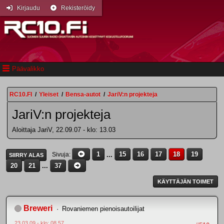
Kirjaudu
Rekisteröidy
Päävalikko
RC10.FI
/
Yleiset
/
Bensa-autot
/
JariV:n projekteja
JariV:n projekteja
Aloittaja JariV, 22.09.07 - klo: 13.03
1
...
15
16
17
18
19
Sivuja
SIIRRY ALAS
20
21
...
37
KÄYTTÄJÄN TOIMET
Breweri
Rovaniemen pienoisautoilijat
23.03.09 - klo: 08.57