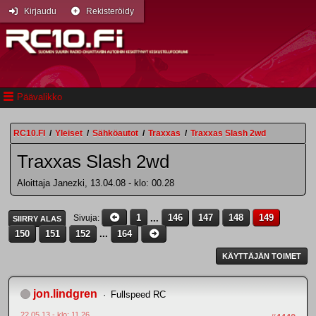
Kirjaudu
Rekisteröidy
Päävalikko
RC10.FI
/
Yleiset
/
Sähköautot
/
Traxxas
/
Traxxas Slash 2wd
Traxxas Slash 2wd
Aloittaja Janezki, 13.04.08 - klo: 00.28
1
...
146
147
148
149
Sivuja
SIIRRY ALAS
150
151
152
...
164
KÄYTTÄJÄN TOIMET
jon.lindgren
Fullspeed RC
22.05.13 - klo: 11.26