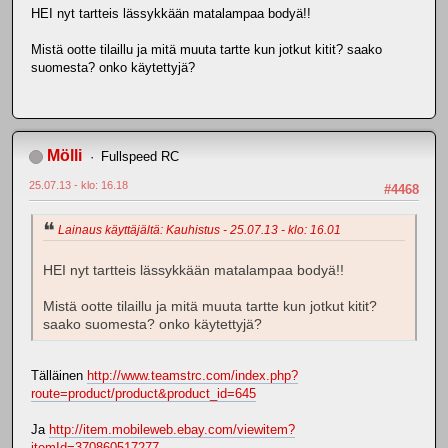
HEI nyt tartteis lässykkään matalampaa bodyä!!
Mistä ootte tilaillu ja mitä muuta tartte kun jotkut kitit? saako
suomesta? onko käytettyjä?
Mölli
Fullspeed RC
25.07.13 - klo: 16.18
#4468
Lainaus käyttäjältä: Kauhistus - 25.07.13 - klo: 16.01
HEI nyt tartteis lässykkään matalampaa bodyä!!
Mistä ootte tilaillu ja mitä muuta tartte kun jotkut kitit?
saako suomesta? onko käytettyjä?
Tälläinen
http://www.teamstrc.com/index.php?
route=product/product&product_id=645
Ja
http://item.mobileweb.ebay.com/viewitem?
itemId=370860517277