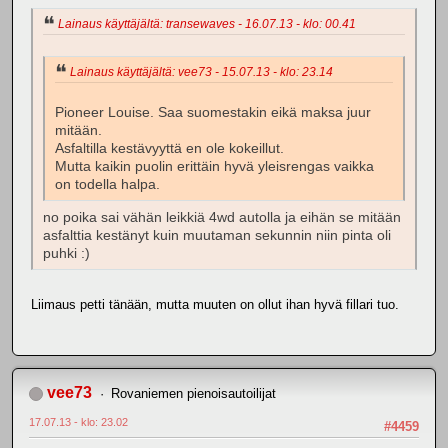
Lainaus käyttäjältä: transewaves - 16.07.13 - klo: 00.41
Lainaus käyttäjältä: vee73 - 15.07.13 - klo: 23.14
Pioneer Louise. Saa suomestakin eikä maksa juur
mitään.
Asfaltilla kestävyyttä en ole kokeillut.
Mutta kaikin puolin erittäin hyvä yleisrengas vaikka
on todella halpa.
no poika sai vähän leikkiä 4wd autolla ja eihän se mitään
asfalttia kestänyt kuin muutaman sekunnin niin pinta oli
puhki :)
Liimaus petti tänään, mutta muuten on ollut ihan hyvä fillari tuo.
vee73
Rovaniemen pienoisautoilijat
17.07.13 - klo: 23.02
#4459