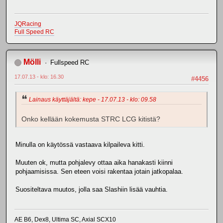
JQRacing
Full Speed RC
Mölli
Fullspeed RC
17.07.13 - klo: 16.30
#4456
Lainaus käyttäjältä: kepe - 17.07.13 - klo: 09.58
Onko kellään kokemusta STRC LCG kitistä?
Minulla on käytössä vastaava kilpaileva kitti.
Muuten ok, mutta pohjalevy ottaa aika hanakasti kiinni
pohjaamisissa. Sen eteen voisi rakentaa jotain jatkopalaa.
Suositeltava muutos, jolla saa Slashiin lisää vauhtia.
AE B6, Dex8, Ultima SC, Axial SCX10