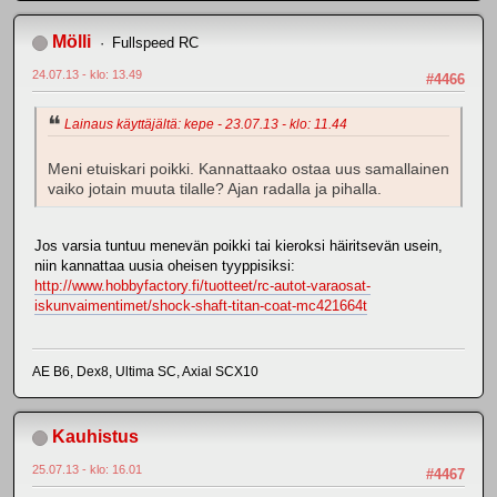
Mölli
Fullspeed RC
24.07.13 - klo: 13.49
#4466
Lainaus käyttäjältä: kepe - 23.07.13 - klo: 11.44
Meni etuiskari poikki. Kannattaako ostaa uus samallainen
vaiko jotain muuta tilalle? Ajan radalla ja pihalla.
Jos varsia tuntuu menevän poikki tai kieroksi häiritsevän usein,
niin kannattaa uusia oheisen tyyppisiksi:
http://www.hobbyfactory.fi/tuotteet/rc-autot-varaosat-
iskunvaimentimet/shock-shaft-titan-coat-mc421664t
AE B6, Dex8, Ultima SC, Axial SCX10
Kauhistus
25.07.13 - klo: 16.01
#4467