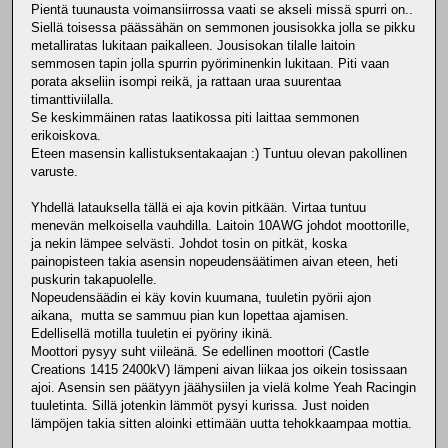
Pientä tuunausta voimansiirrossa vaati se akseli missä spurri on..
Siellä toisessa päässähän on semmonen jousisokka jolla se pikku
metalliratas lukitaan paikalleen. Jousisokan tilalle laitoin
semmosen tapin jolla spurrin pyöriminenkin lukitaan. Piti vaan
porata akseliin isompi reikä, ja rattaan uraa suurentaa
timanttiviilalla.
Se keskimmäinen ratas laatikossa piti laittaa semmonen
erikoiskova.
Eteen masensin kallistuksentakaajan :) Tuntuu olevan pakollinen
varuste.
Yhdellä latauksella tällä ei aja kovin pitkään. Virtaa tuntuu
menevän melkoisella vauhdilla. Laitoin 10AWG johdot moottorille,
ja nekin lämpee selvästi. Johdot tosin on pitkät, koska
painopisteen takia asensin nopeudensäätimen aivan eteen, heti
puskurin takapuolelle.
Nopeudensäädin ei käy kovin kuumana, tuuletin pyörii ajon
aikana, mutta se sammuu pian kun lopettaa ajamisen.
Edellisellä motilla tuuletin ei pyöriny ikinä.
Moottori pysyy suht viileänä. Se edellinen moottori (Castle
Creations 1415 2400kV) lämpeni aivan liikaa jos oikein tosissaan
ajoi. Asensin sen päätyyn jäähysiilen ja vielä kolme Yeah Racingin
tuuletinta. Sillä jotenkin lämmöt pysyi kurissa. Just noiden
lämpöjen takia sitten aloinki ettimään uutta tehokkaampaa mottia.