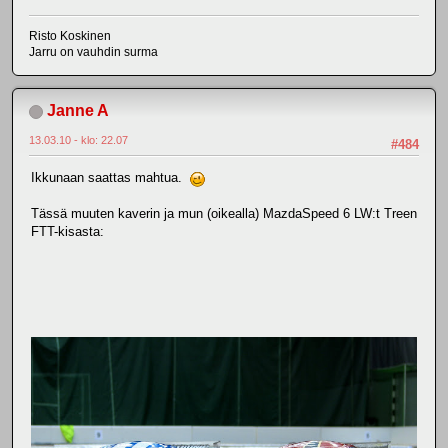
Risto Koskinen
Jarru on vauhdin surma
Janne A
13.03.10 - klo: 22.07
#484
Ikkunaan saattas mahtua.
Tässä muuten kaverin ja mun (oikealla) MazdaSpeed 6 LW:t Treen
FTT-kisasta: