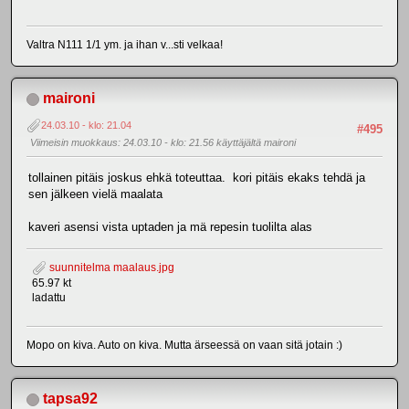
Valtra N111 1/1 ym. ja ihan v...sti velkaa!
maironi
24.03.10 - klo: 21.04
#495
Viimeisin muokkaus
: 24.03.10 - klo: 21.56 käyttäjältä maironi
tollainen pitäis joskus ehkä toteuttaa. kori pitäis ekaks tehdä ja
sen jälkeen vielä maalata
kaveri asensi vista uptaden ja mä repesin tuolilta alas
suunnitelma maalaus.jpg
65.97 kt
ladattu
Mopo on kiva. Auto on kiva. Mutta ärseessä on vaan sitä jotain :)
tapsa92