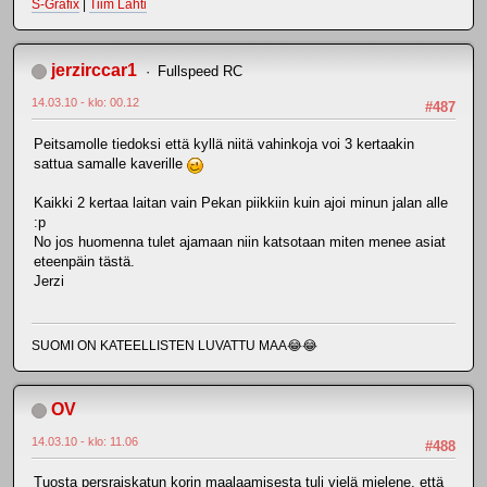
S-Grafix
|
Tiim Lahti
jerzirccar1
Fullspeed RC
14.03.10 - klo: 00.12
#487
Peitsamolle tiedoksi että kyllä niitä vahinkoja voi 3 kertaakin
sattua samalle kaverille
Kaikki 2 kertaa laitan vain Pekan piikkiin kuin ajoi minun jalan alle
:p
No jos huomenna tulet ajamaan niin katsotaan miten menee asiat
eteenpäin tästä.
Jerzi
SUOMI ON KATEELLISTEN LUVATTU MAA😂😂
OV
14.03.10 - klo: 11.06
#488
Tuosta persraiskatun korin maalaamisesta tuli vielä mielene, että