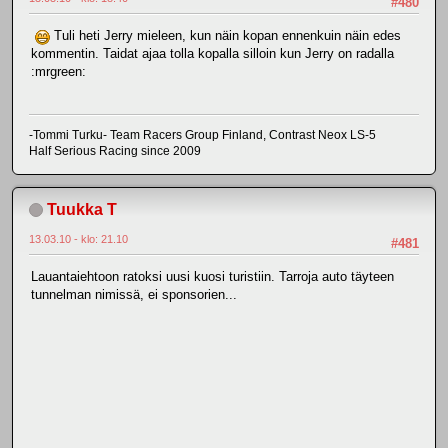
#480
Tuli heti Jerry mieleen, kun näin kopan ennenkuin näin edes
kommentin. Taidat ajaa tolla kopalla silloin kun Jerry on radalla
:mrgreen:
-Tommi Turku- Team Racers Group Finland, Contrast Neox LS-5
Half Serious Racing since 2009
Tuukka T
13.03.10 - klo: 21.10
#481
Lauantaiehtoon ratoksi uusi kuosi turistiin. Tarroja auto täyteen
tunnelman nimissä, ei sponsorien...