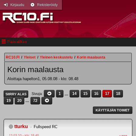
Kirjaudu
Rekisteröidy
Päävalikko
RC10.FI
/
Yleiset
/
Yleinen keskustelu
/
Korin maalausta
Korin maalausta
Aloittaja hapelton1, 05.08.08 - klo: 08.48
1
...
14
15
16
17
18
Sivuja
SIIRRY ALAS
19
20
...
72
KÄYTTÄJÄN TOIMET
tturku
Fullspeed RC
13.03.10 - klo: 18.40