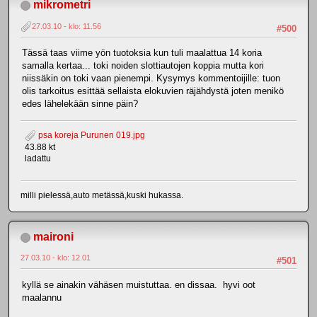
mikrometri
27.03.10 - klo: 11.56
#500
Tässä taas viime yön tuotoksia kun tuli maalattua 14 koria
samalla kertaa... toki noiden slottiautojen koppia mutta kori
niissäkin on toki vaan pienempi. Kysymys kommentoijille: tuon
olis tarkoitus esittää sellaista elokuvien räjähdystä joten menikö
edes lähelekään sinne päin?
psa koreja Purunen 019.jpg
43.88 kt
ladattu
milli pielessä,auto metässä,kuski hukassa.
maironi
27.03.10 - klo: 12.01
#501
kyllä se ainakin vähäsen muistuttaa. en dissaa. hyvi oot
maalannu