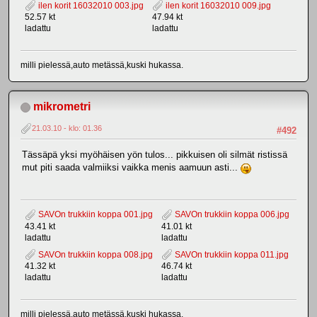
ilen korit 16032010 003.jpg
ilen korit 16032010 009.jpg
52.57 kt
47.94 kt
ladattu
ladattu
milli pielessä,auto metässä,kuski hukassa.
mikrometri
21.03.10 - klo: 01.36
#492
Tässäpä yksi myöhäisen yön tulos... pikkuisen oli silmät ristissä
mut piti saada valmiiksi vaikka menis aamuun asti...
SAVOn trukkiin koppa 001.jpg
SAVOn trukkiin koppa 006.jpg
43.41 kt
41.01 kt
ladattu
ladattu
SAVOn trukkiin koppa 008.jpg
SAVOn trukkiin koppa 011.jpg
41.32 kt
46.74 kt
ladattu
ladattu
milli pielessä,auto metässä,kuski hukassa.