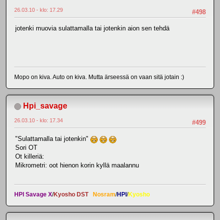
26.03.10 - klo: 17.29
#498
jotenki muovia sulattamalla tai jotenkin aion sen tehdä
Mopo on kiva. Auto on kiva. Mutta ärseessä on vaan sitä jotain :)
Hpi_savage
26.03.10 - klo: 17.34
#499
"Sulattamalla tai jotenkin"
Sori OT
Ot killeriä:
Mikrometri: oot hienon korin kyllä maalannu
HPI Savage X
/
Kyosho DST
Nosram
/
HPI
/
Kyosho