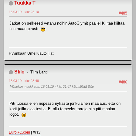
Tuukka T
13.03.10 - klo: 23.10
#485
Jätkät on selkeesti vetänu noihin AutoGlymit päälle! Kiiltää kiiltää
niin maan pirusti.
Hyvinkään Urheiluautoilijat
Stilo
Tiim Lahti
13.03.10 - klo: 23.48
#486
Viimeisin muokkaus
: 16.03.10 - klo: 21.47 käyttäjältä Stilo
Piti tuossa eilen nopeasti nykästä jonkulainen maalaus, että on
korit joilla ajaa testiä. Ei ollu tarpeeks tarroja niin piti maalaa
logot.
EuroRC.com
| Xray