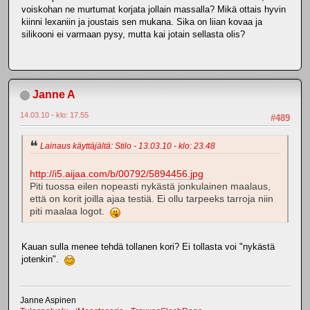
voiskohan ne murtumat korjata jollain massalla? Mikä ottais hyvin
kiinni lexaniin ja joustais sen mukana. Sika on liian kovaa ja
silikooni ei varmaan pysy, mutta kai jotain sellasta olis?
Janne A
14.03.10 - klo: 17.55
#489
Lainaus käyttäjältä: Stilo - 13.03.10 - klo: 23.48
http://i5.aijaa.com/b/00792/5894456.jpg
Piti tuossa eilen nopeasti nykästä jonkulainen maalaus,
että on korit joilla ajaa testiä. Ei ollu tarpeeks tarroja niin
piti maalaa logot.
Kauan sulla menee tehdä tollanen kori? Ei tollasta voi "nykästä
jotenkin".
Janne Aspinen