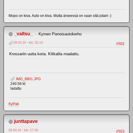
Mopo on kiva. Auto on kiva. Mutta ärseessä on vaan sitä jotain :)
_valtsu_
Kymen Pienoisautokerho
28.03.10 - klo: 20.14
#502
Krossariin uutta koria. Kilikalila maalattu.
IMG_8801.JPG
240.56 kt
ladattu
KyPak
junttapave
03.04.10 - klo: 17.20
#503