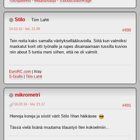
Tulospalvelu
-
iMaastosarja
-
TraxxasSlashRage
Stilo
Tiim Lahti
14.03.10 - klo: 21.38
#490
Tein noita kaks samalla värityksellä&kuviolla. Siitä kun valmiiksi
maskatut korit otti työnalle ja rupes disainaamaan tussilla kuvioo
niin about 5 tuntia meni siihen, että ne oli valmiit.
EuroRC.com
| Xray
S-Grafix
|
Tiim Lahti
mikrometri
16.03.10 - klo: 21.17
#491
Hienoja koreja ja siistit värit Stilo !ihan häikäsee
Tässä vielä lisänä muutama tilaustyö Ilen kokoelmiin...