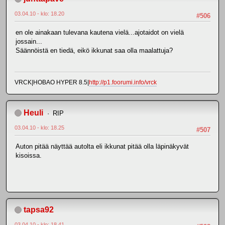
03.04.10 - klo: 18.20
#506
en ole ainakaan tulevana kautena vielä...ajotaidot on vielä
jossain...
Säännöistä en tiedä, eikö ikkunat saa olla maalattuja?
VRCK|HOBAO HYPER 8.5|
http://p1.foorumi.info/vrck
Heuli
RIP
03.04.10 - klo: 18.25
#507
Auton pitää näyttää autolta eli ikkunat pitää olla läpinäkyvät
kisoissa.
tapsa92
03.04.10 - klo: 18.41