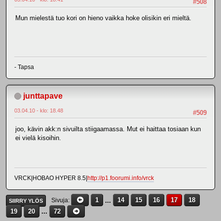
#508
Mun mielestä tuo kori on hieno vaikka hoke olisikin eri mieltä.
- Tapsa
junttapave
03.04.10 - klo: 18.48
#509
joo, kävin akk:n sivuilta stiigaamassa. Mut ei haittaa tosiaan kun
ei vielä kisoihin.
VRCK|HOBAO HYPER 8.5|
http://p1.foorumi.info/vrck
1
...
14
15
16
17
18
Sivuja
SIIRRY YLÖS
19
20
...
72