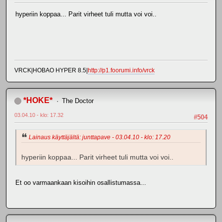
hyperiin koppaa... Parit virheet tuli mutta voi voi..
VRCK|HOBAO HYPER 8.5|
http://p1.foorumi.info/vrck
*HOKE*
The Doctor
03.04.10 - klo: 17.32
#504
Lainaus käyttäjältä: junttapave - 03.04.10 - klo: 17.20
hyperiin koppaa... Parit virheet tuli mutta voi voi..
Et oo varmaankaan kisoihin osallistumassa...