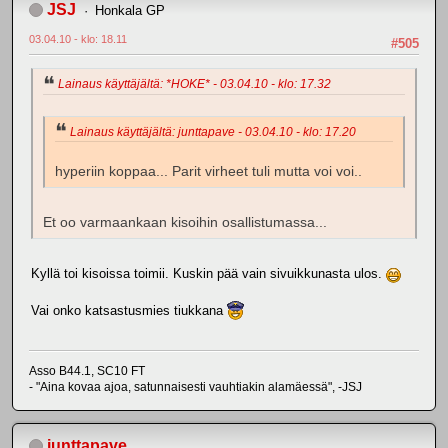
JSJ
Honkala GP
03.04.10 - klo: 18.11
#505
Lainaus käyttäjältä: *HOKE* - 03.04.10 - klo: 17.32
Lainaus käyttäjältä: junttapave - 03.04.10 - klo: 17.20
hyperiin koppaa... Parit virheet tuli mutta voi voi..
Et oo varmaankaan kisoihin osallistumassa...
Kyllä toi kisoissa toimii. Kuskin pää vain sivuikkunasta ulos.
Vai onko katsastusmies tiukkana
Asso B44.1, SC10 FT
- "Aina kovaa ajoa, satunnaisesti vauhtiakin alamäessä", -JSJ
junttapave