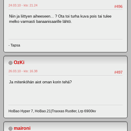
24.03.10 - klo: 21.24
#496
Niin ja liittyen aiheeseen... ? Ota toi turha kuva pois tai tulee
melko varmasti banaanisaarille lähtö.
- Tapsa
OzKi
26.03.10 - klo: 16.38
#497
Ja mitenköhän aiot oman korin tehä?
HoBao Hyper 7, HoBao.21|Traxxas Rustler, Lrp 6900kv
maironi