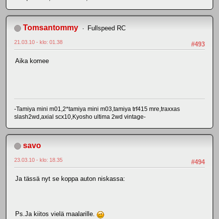
Tomsantommy
Fullspeed RC
21.03.10 - klo: 01.38
#493
Aika komee
-Tamiya mini m01,2*tamiya mini m03,tamiya trf415 mre,traxxas
slash2wd,axial scx10,Kyosho ultima 2wd vintage-
savo
23.03.10 - klo: 18.35
#494
Ja tässä nyt se koppa auton niskassa:
Ps.Ja kiitos vielä maalarille.