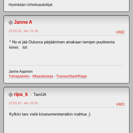
Hyvinkään Urheiluautoilijat
Janne A
13.03.10 - klo: 21.43
#482
^ No ei jää Oulussa pärjääminen ainakaan tarrojen puutteesta
kiinni. :lol:
Janne Aspinen
Tulospalvelu
-
iMaastosarja
-
TraxxasSlashRage
ripa_k
TamUA
13.03.10 - klo: 22.01
#483
Kylkiin tars vielä kisanumerotarratkin mahtua ;)