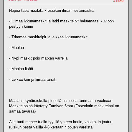
#1980
Nopea tapa maalata krossikori ilman nestemaskia
- Liimaa ikkunamaskit ja lätki maskiteipit haluamaasi kuvioon
pestyyn koriin
- Trimmaa maskiteipit ja leikkaa ikkunamaskit
- Maalaa
- Nypi maskit pois matkan varrella
- Maalaa lisää
- Leikaa kori ja liimaa tarrat
Maalaus kynäruiskulla pienellä paineella tummasta vaaleaan.
Maskiteippinä käytetty Tamiyan 6mm (Fascolorin maskiteippi on
samaa tavaraa)
Alle tunti menee tuolla tyylillä yhteen koriin, vaikkakin joutuu
ruiskun pestä välillä 4-6 kertaan riippuen väreistä