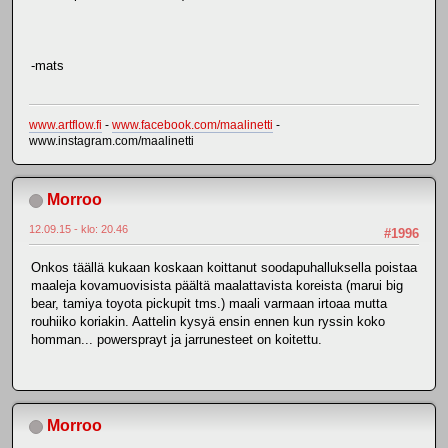
-mats
www.artflow.fi
-
www.facebook.com/maalinetti
-
www.instagram.com/maalinetti
Morroo
12.09.15 - klo: 20.46
#1996
Onkos täällä kukaan koskaan koittanut soodapuhalluksella poistaa
maaleja kovamuovisista päältä maalattavista koreista (marui big
bear, tamiya toyota pickupit tms.) maali varmaan irtoaa mutta
rouhiiko koriakin. Aattelin kysyä ensin ennen kun ryssin koko
homman... powersprayt ja jarrunesteet on koitettu.
Morroo