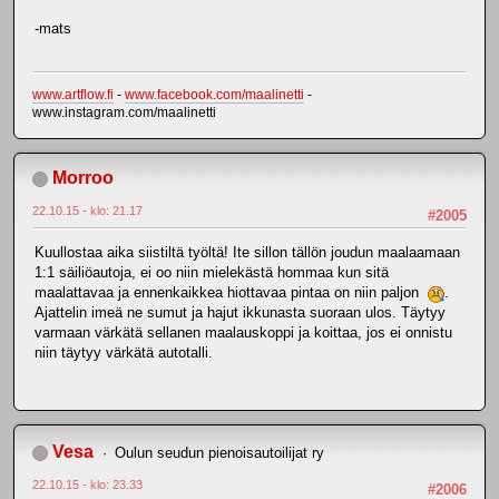
-mats
www.artflow.fi
-
www.facebook.com/maalinetti
-
www.instagram.com/maalinetti
Morroo
22.10.15 - klo: 21.17
#2005
Kuullostaa aika siistiltä työltä! Ite sillon tällön joudun maalaamaan
1:1 säiliöautoja, ei oo niin mielekästä hommaa kun sitä
maalattavaa ja ennenkaikkea hiottavaa pintaa on niin paljon
.
Ajattelin imeä ne sumut ja hajut ikkunasta suoraan ulos. Täytyy
varmaan värkätä sellanen maalauskoppi ja koittaa, jos ei onnistu
niin täytyy värkätä autotalli.
Vesa
Oulun seudun pienoisautoilijat ry
22.10.15 - klo: 23.33
#2006