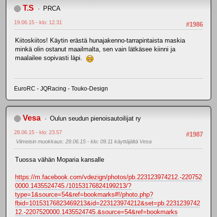
T.S
PRCA
19.06.15 - klo: 12.31
#1986
Kiitoskiitos! Käytin erästä hunajakenno-tarrapintaista maskia
minkä olin ostanut maailmalta, sen vain lätkäsee kiinni ja
maalailee sopivasti läpi.
EuroRC - JQRacing - Touko-Design
Vesa
Oulun seudun pienoisautoilijat ry
28.06.15 - klo: 23.57
#1987
Viimeisin muokkaus
: 29.06.15 - klo: 09.11 käyttäjältä Vesa
Tuossa vähän Moparia kansalle
https://m.facebook.com/vdezign/photos/pb.223123974212.-220752
0000.1435524745./10153176824199213/?
type=1&source=54&ref=bookmarks#!/photo.php?
fbid=10153176823469213&id=223123974212&set=pb.2231239742
12.-2207520000.1435524745.&source=54&ref=bookmarks