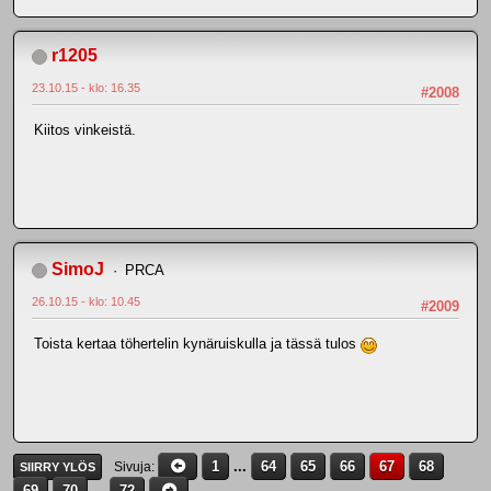
r1205
23.10.15 - klo: 16.35
#2008
Kiitos vinkeistä.
SimoJ
PRCA
26.10.15 - klo: 10.45
#2009
Toista kertaa töhertelin kynäruiskulla ja tässä tulos
1
...
64
65
66
67
68
Sivuja
SIIRRY YLÖS
69
70
...
72