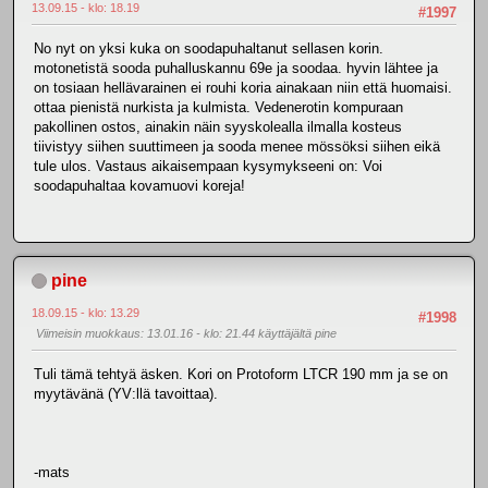
13.09.15 - klo: 18.19
#1997
No nyt on yksi kuka on soodapuhaltanut sellasen korin.
motonetistä sooda puhalluskannu 69e ja soodaa. hyvin lähtee ja
on tosiaan hellävarainen ei rouhi koria ainakaan niin että huomaisi.
ottaa pienistä nurkista ja kulmista. Vedenerotin kompuraan
pakollinen ostos, ainakin näin syyskolealla ilmalla kosteus
tiivistyy siihen suuttimeen ja sooda menee mössöksi siihen eikä
tule ulos. Vastaus aikaisempaan kysymykseeni on: Voi
soodapuhaltaa kovamuovi koreja!
pine
18.09.15 - klo: 13.29
#1998
Viimeisin muokkaus
: 13.01.16 - klo: 21.44 käyttäjältä pine
Tuli tämä tehtyä äsken. Kori on Protoform LTCR 190 mm ja se on
myytävänä (YV:llä tavoittaa).
-mats