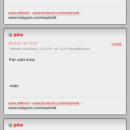
www.artflow.fi
-
www.facebook.com/maalinetti
-
www.instagram.com/maalinetti
pine
08.10.15 - klo: 20.15
#1999
Viimeisin muokkaus
: 13.01.16 - klo: 21.47 käyttäjältä pine
Pari uutta koria.
-mats
www.artflow.fi
-
www.facebook.com/maalinetti
-
www.instagram.com/maalinetti
pine