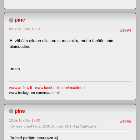
pine
09.09.15 - klo: 16.53
#1994
Ei vähään aikaan olla koreja maalailtu, mutta tänään sain
tilaisuuden.
-mats
www.artflow.fi
-
www.facebook.com/maalinetti
-
www.instagram.com/maalinetti
pine
10.09.15 - klo: 17.00
#1995
Viimeisin muokkaus
: 13.01.16 - klo: 21.47 käyttäjältä pine
Ja heti perään seuraava =)