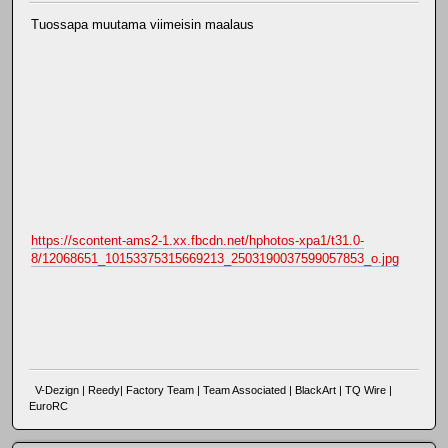
Tuossapa muutama viimeisin maalaus
https://scontent-ams2-1.xx.fbcdn.net/hphotos-xpa1/t31.0-
8/12068651_10153375315669213_2503190037599057853_o.jpg
V-Dezign | Reedy| Factory Team | Team Associated | BlackArt | TQ Wire |
EuroRC