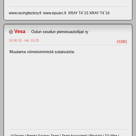
www.racingfactory.fi www.epuarc.fi XRAY T4´15 XRAY T4´16
Vesa
Oulun seudun pienoisautoilijat ry
10.06.15 - klo: 15.25
#1981
Muutama viimeisimmistä sutaisuista:
V-Dezign | Reedy| Factory Team | Team Associated | BlackArt | TQ Wire |