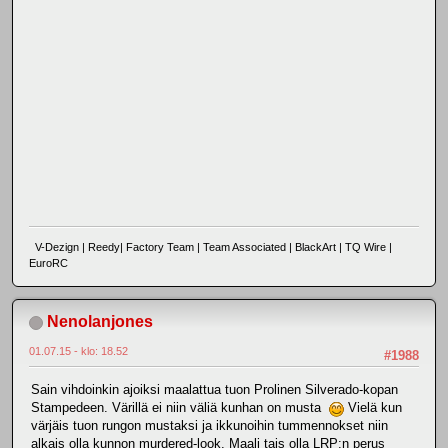
V-Dezign | Reedy| Factory Team | Team Associated | BlackArt | TQ Wire |
EuroRC
Nenolanjones
01.07.15 - klo: 18.52
#1988
Sain vihdoinkin ajoiksi maalattua tuon Prolinen Silverado-kopan
Stampedeen. Värillä ei niin väliä kunhan on musta
Vielä kun
värjäis tuon rungon mustaksi ja ikkunoihin tummennokset niin
alkais olla kunnon murdered-look. Maali tais olla LRP:n perus