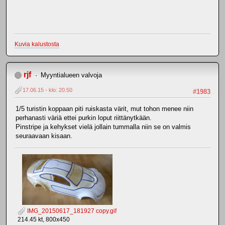
Kuvia kalustosta
rjf
Myyntialueen valvoja
17.06.15 - klo: 20.50
#1983
1/5 turistin koppaan piti ruiskasta värit, mut tohon menee niin
perhanasti väriä ettei purkin loput riittänytkään.
Pinstripe ja kehykset vielä jollain tummalla niin se on valmis
seuraavaan kisaan.
IMG_20150617_181927 copy.gif
214.45 kt, 800x450