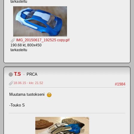
tarkasteltu
IMG_20150617_192525 copy.gif
190.68 kt, 800x450
tarkasteltu
T.S
PRCA
18.06.15 - klo: 21.52
#1984
Muutama tuotokseni
-Touko S