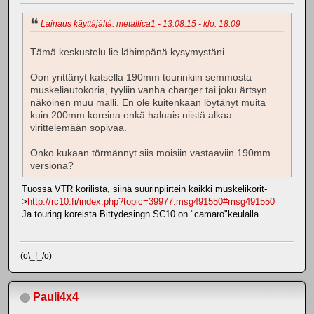
Lainaus käyttäjältä: metallica1 - 13.08.15 - klo: 18.09
Tämä keskustelu lie lähimpänä kysymystäni.
Oon yrittänyt katsella 190mm tourinkiin semmosta
muskeliautokoria, tyyliin vanha charger tai joku ärtsyn
näköinen muu malli. En ole kuitenkaan löytänyt muita
kuin 200mm koreina enkä haluais niistä alkaa
virittelemään sopivaa.
Onko kukaan törmännyt siis moisiin vastaaviin 190mm
versiona?
Tuossa VTR korilista, siinä suurinpiirtein kaikki muskelikorit-
>
http://rc10.fi/index.php?topic=39977.msg491550#msg491550
Ja touring koreista Bittydesingn SC10 on "camaro"keulalla.
(o\_!_/o)
Pauli4x4