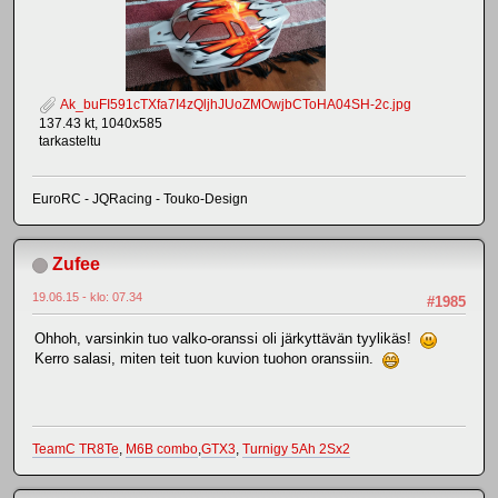
Ak_buFI591cTXfa7I4zQljhJUoZMOwjbCToHA04SH-2c.jpg
137.43 kt, 1040x585
tarkasteltu
EuroRC - JQRacing - Touko-Design
Zufee
19.06.15 - klo: 07.34
#1985
Ohhoh, varsinkin tuo valko-oranssi oli järkyttävän tyylikäs!
Kerro salasi, miten teit tuon kuvion tuohon oranssiin.
TeamC TR8Te
,
M6B combo
,
GTX3
,
Turnigy 5Ah 2Sx2