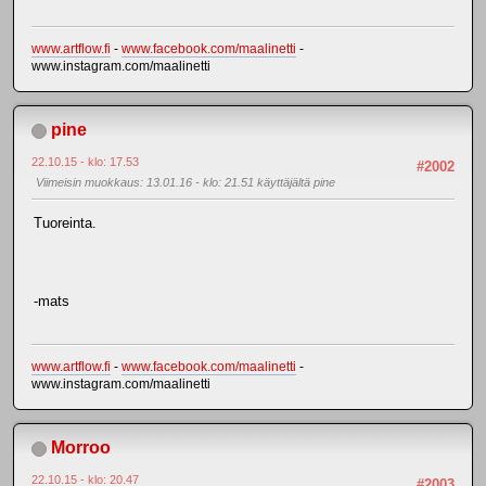
www.artflow.fi
-
www.facebook.com/maalinetti
-
www.instagram.com/maalinetti
pine
22.10.15 - klo: 17.53
#2002
Viimeisin muokkaus
: 13.01.16 - klo: 21.51 käyttäjältä pine
Tuoreinta.
-mats
www.artflow.fi
-
www.facebook.com/maalinetti
-
www.instagram.com/maalinetti
Morroo
22.10.15 - klo: 20.47
#2003