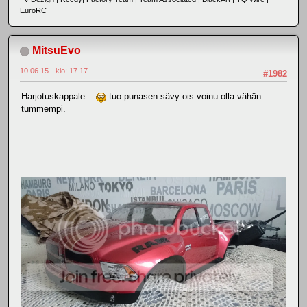
EuroRC
MitsuEvo
10.06.15 - klo: 17.17
#1982
Harjotuskappale..
tuo punasen sävy ois voinu olla vähän
tummempi.