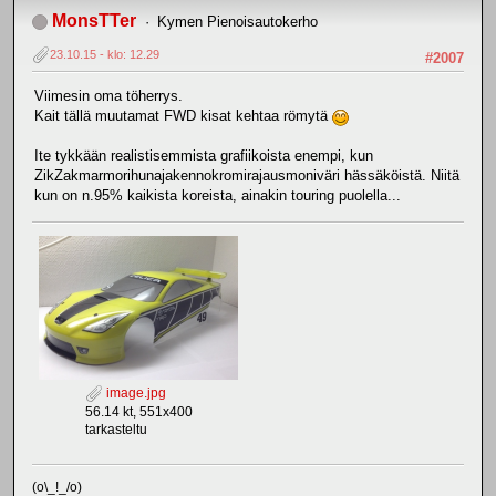
MonsTTer
Kymen Pienoisautokerho
23.10.15 - klo: 12.29
#2007
Viimesin oma töherrys.
Kait tällä muutamat FWD kisat kehtaa römytä
Ite tykkään realistisemmista grafiikoista enempi, kun
ZikZakmarmorihunajakennokromirajausmoniväri hässäköistä. Niitä
kun on n.95% kaikista koreista, ainakin touring puolella...
image.jpg
56.14 kt, 551x400
tarkasteltu
(o\_!_/o)