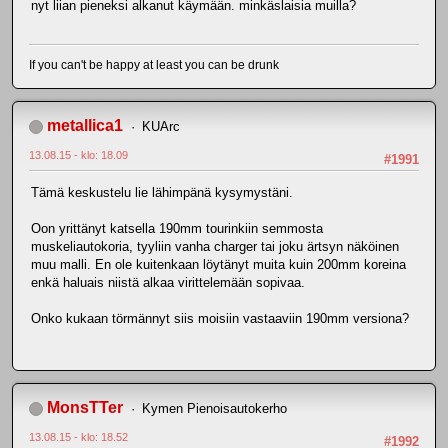
nyt liian pieneksi alkanut käymään. minkäslaisia muilla?
If you can't be happy at least you can be drunk
metallica1
KUArc
13.08.15 - klo: 18.09
#1991
Tämä keskustelu lie lähimpänä kysymystäni.
Oon yrittänyt katsella 190mm tourinkiin semmosta
muskeliautokoria, tyyliin vanha charger tai joku ärtsyn näköinen
muu malli. En ole kuitenkaan löytänyt muita kuin 200mm koreina
enkä haluais niistä alkaa virittelemään sopivaa.
Onko kukaan törmännyt siis moisiin vastaaviin 190mm versiona?
MonsTTer
Kymen Pienoisautokerho
13.08.15 - klo: 18.52
#1992