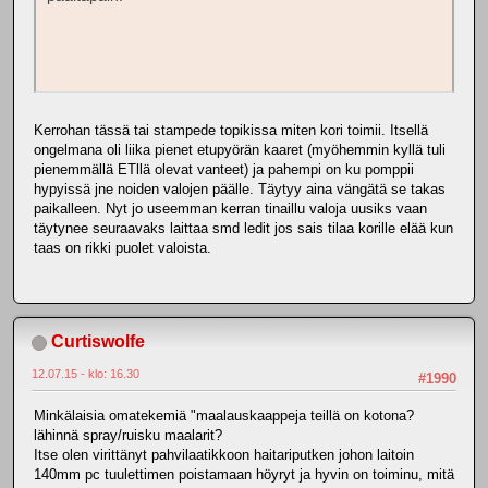
Kerrohan tässä tai stampede topikissa miten kori toimii. Itsellä
ongelmana oli liika pienet etupyörän kaaret (myöhemmin kyllä tuli
pienemmällä ETllä olevat vanteet) ja pahempi on ku pomppii
hypyissä jne noiden valojen päälle. Täytyy aina vängätä se takas
paikalleen. Nyt jo useemman kerran tinaillu valoja uusiks vaan
täytynee seuraavaks laittaa smd ledit jos sais tilaa korille elää kun
taas on rikki puolet valoista.
Curtiswolfe
12.07.15 - klo: 16.30
#1990
Minkälaisia omatekemiä "maalauskaappeja teillä on kotona?
lähinnä spray/ruisku maalarit?
Itse olen virittänyt pahvilaatikkoon haitariputken johon laitoin
140mm pc tuulettimen poistamaan höyryt ja hyvin on toiminu, mitä