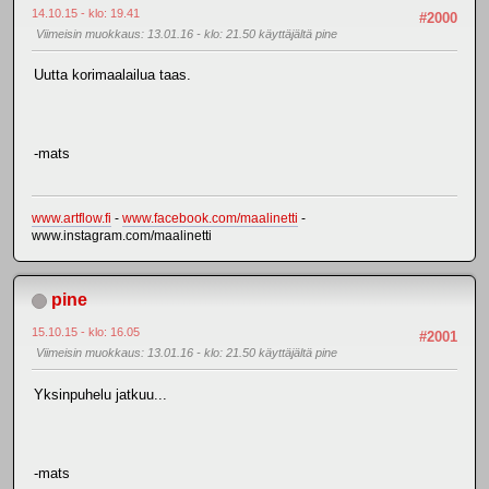
14.10.15 - klo: 19.41
#2000
Viimeisin muokkaus
: 13.01.16 - klo: 21.50 käyttäjältä pine
Uutta korimaalailua taas.
-mats
www.artflow.fi
-
www.facebook.com/maalinetti
-
www.instagram.com/maalinetti
pine
15.10.15 - klo: 16.05
#2001
Viimeisin muokkaus
: 13.01.16 - klo: 21.50 käyttäjältä pine
Yksinpuhelu jatkuu...
-mats