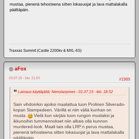
mustaa, pienenä tehosteena sitten lokasuojat ja lava mattalakalla
päältäpäin.
Traxxas Summit (Castle 2200kv & MXL-6S)
aFox
03.07.15 - klo: 21.53
#1989
Lainaus käyttäjältä: Nenolanjones - 01.07.15 - klo: 18.52
Sain vihdoinkin ajoiksi maalattua tuon Prolinen Silverado-
kopan Stampedeen. Värillä ei niin väliä kunhan on
musta
Vielä kun värjäis tuon rungon mustaksi ja
ikkunoihin tummennokset niin alkais olla kunnon
murdered-look. Maali tais olla LRP:n perus mustaa,
pienenä tehosteena sitten lokasuojat ja lava mattalakalla
päältäpäin.