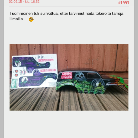
02.09.15 - klo: 16.52
#1993
Tuommoinen tuli suihkittua, ettei tarvinnut noita tökeröitä tarroja
liimailla...