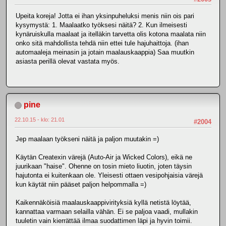
Upeita koreja! Jotta ei ihan yksinpuheluksi menis niin ois pari
kysymystä: 1. Maalaatko työksesi näitä? 2. Kun ilmeisesti
kynäruiskulla maalaat ja itelläkin tarvetta olis kotona maalata niin
onko sitä mahdollista tehdä niin ettei tule hajuhaittoja. (ihan
automaaleja meinasin ja jotain maalauskaappia) Saa muutkin
asiasta perillä olevat vastata myös.
pine
22.10.15 - klo: 21.01
#2004
Jep maalaan työkseni näitä ja paljon muutakin =)
Käytän Createxin värejä (Auto-Air ja Wicked Colors), eikä ne
juurikaan "haise". Ohenne on tosin mieto liuotin, joten täysin
hajutonta ei kuitenkaan ole. Yleisesti ottaen vesipohjaisia värejä
kun käytät niin pääset paljon helpommalla =)
Kaikennäköisiä maalauskaappivirityksiä kyllä netistä löytää,
kannattaa varmaan selailla vähän. Ei se paljoa vaadi, mullakin
tuuletin vain kierrättää ilmaa suodattimen läpi ja hyvin toimii.