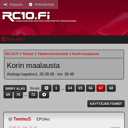
Kirjaudu
Rekisteröidy
Päävalikko
RC10.FI
/
Yleiset
/
Yleinen keskustelu
/
Korin maalausta
Korin maalausta
Aloittaja hapelton1, 05.08.08 - klo: 08.48
1
...
64
65
66
67
68
Sivuja
SIIRRY ALAS
69
70
...
72
KÄYTTÄJÄN TOIMET
TeemuS
EPUArc
10.06.15 - klo: 15.19