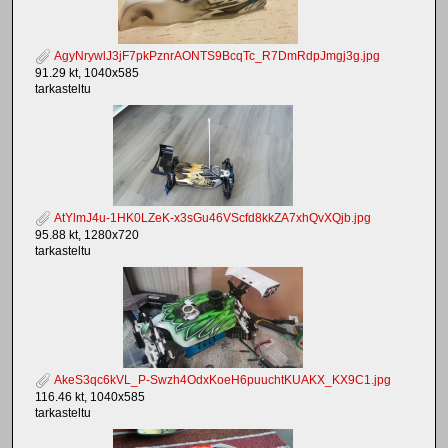
AgyNrywlJ3jF7pkPznrAONTS9BcqTc_R7DmRdpJmgj3g.jpg
91.29 kt, 1040x585
tarkasteltu
AtYlmJ4u-1HK0LZeK-x3sGu46VScfd8kkZA7xhQvXQjb.jpg
95.88 kt, 1280x720
tarkasteltu
AkeS3qc6kVL_P-Swzh4OdxKoeH6puuchtKUAKX_KX9C1.jpg
116.46 kt, 1040x585
tarkasteltu