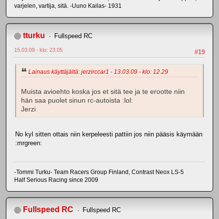
varjelen, vartija, sitä. -Uuno Kailas- 1931
tturku
Fullspeed RC
15.03.09 - klo: 23.05
#19
Lainaus käyttäjältä: jerzirccar1 - 13.03.09 - klo: 12.29
Muista avioehto koska jos et sitä tee ja te erootte niin
hän saa puolet sinun rc-autoista :lol:
Jerzi
No kyl sitten ottais niin kerpeleesti pattiin jos niin pääsis käymään
:mrgreen:
-Tommi Turku- Team Racers Group Finland, Contrast Neox LS-5
Half Serious Racing since 2009
Fullspeed RC
Fullspeed RC