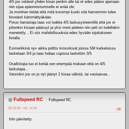
4/5 jos vetäset yhden kisan penkin alle tai et edes pääse ajamaan
niin sijaa epäonnistumiselle ei enää ole.
Ja monihan tietää että mitä kovempi kuski sitä harvemmin tulee
hirveästi kämmättyäkään.
Perus harrastaja taas voi todeta 4/5 laskusysteemillä että jos ei
johonkin kisaan päässyt ja yksi meni pieleen niin peli on todellakin
menetetty... Ei siis mahdollisuuksia edes hyvään sijoitukseen
listalla.
Esimerkkinä nyv aikka polttis krossikisat joissa SM karkeloissa
lasketaan 3/4 ja taas hobao cupissa laskettiin 3/5.
Osallistujia tuo ei kerää sen enempää mukaan että on 4/5
laskutapa...
Varsinkin jos on jo nyt jäänyt 2 kisaa välistä, tai vastaavaa...
Fullspeed RC
Fullspeed RC
06.03.09 - klo: 14.46
#8
Info päivitetty.