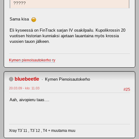
?????
Sama kisa
Eli kyseessä on FinTrack sarjan IV osakilpailu. Kupolikrossin 20
vuotisen historian kunniaksi ajetaan lauantaina myös krossia
vuosien tauon jälkeen.
Kymen pienoisautokerho ry
bluebeetle
Kymen Pienoisautokerho
20.03.09 - klo: 11.03
#25
Aah, aivopieru taas....
Xray T3´11 , T3´12 , T4 + muutama muu