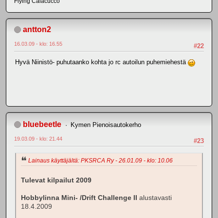
Flying Calacucco
antton2
16.03.09 - klo: 16.55
#22
Hyvä Niinistö- puhutaanko kohta jo rc autoilun puhemiehestä
bluebeetle
Kymen Pienoisautokerho
19.03.09 - klo: 21.44
#23
Lainaus käyttäjältä: PKSRCA Ry - 26.01.09 - klo: 10.06
Tulevat kilpailut 2009
Hobbylinna Mini- /Drift Challenge II
alustavasti
18.4.2009