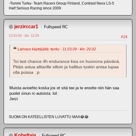
-Tommi Turku- Team Racers Group Finland, Contrast Neox LS-5
Half Serious Racing since 2009
jerzirccar1
Fullspeed RC
13.03.09 - klo: 12.29
#14
Lainaus käyttäjältä: tturku - 11.03.09 - klo: 20.02
Toi last chance 4h endurance kisa on huonona päivänä.
Pitäis astua alttarille silloin ja hallitus tuskin antaa lupaa
olla poissa :p
Muista avioehto koska jos et sitä tee ja te erootte niin hän saa
puolet sinun rc-autoista :lol:
Jerzi
SUOMI ON KATEELLISTEN LUVATTU MAA😂😂
Koheltaja
Fullspeed RC