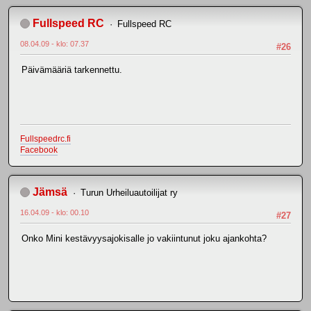
Fullspeed RC
Fullspeed RC
08.04.09 - klo: 07.37
#26
Päivämääriä tarkennettu.
Fullspeedrc.fi
Facebook
Jämsä
Turun Urheiluautoilijat ry
16.04.09 - klo: 00.10
#27
Onko Mini kestävyysajokisalle jo vakiintunut joku ajankohta?