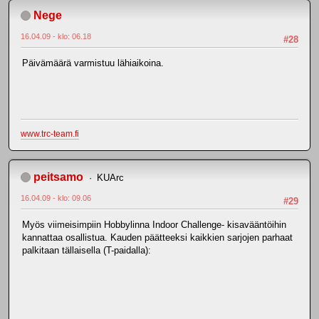
Nege
16.04.09 - klo: 06.18
#28
Päivämäärä varmistuu lähiaikoina.
www.trc-team.fi
peitsamo
KUArc
16.04.09 - klo: 09.06
#29
Myös viimeisimpiin Hobbylinna Indoor Challenge- kisavääntöihin
kannattaa osallistua. Kauden päätteeksi kaikkien sarjojen parhaat
palkitaan tällaisella (T-paidalla):