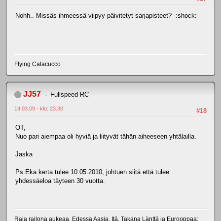
Nohh.. Missäs ihmeessä viipyy päivitetyt sarjapisteet? :shock:
Flying Calacucco
JJ57
Fullspeed RC
14.03.09 - klo: 23.30
#18
OT,
Nuo pari aiempaa oli hyviä ja liityvät tähän aiheeseen yhtälailla.
Jaska
Ps.Eka kerta tulee 10.05.2010, johtuen siitä että tulee
yhdessäeloa täyteen 30 vuotta.
Raja railona aukeaa. Edessä Aasia, Itä. Takana Länttä ja Eurooppaa;