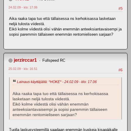
24.02.09 - klo: 17.06
#5
Aika raaka tapa tuo että tällaisessa ns kerhokisassa lasketaan
neljä tulosta viidestä.
Eikö kolme viidestä olisi vähän enemmän anteeksiantavaisempi ja
sopisi paremmin tällaiseen enemmän rentomieliseen sarjaan?
jerzirccar1
Fullspeed RC
25.02.09 - klo: 16.51
#6
Lainaus käyttäjältä: *HOKE* - 24.02.09 - klo: 17.06
Aika raaka tapa tuo että tällaisessa ns kerhokisassa
lasketaan neljä tulosta viidestä.
Eikö kolme viidestä olisi vähän enemmän
anteeksiantavaisempi ja sopisi paremmin tällaiseen
enemmän rentomieliseen sarjaan?
Tuolla laskusysteemillä saadaan enemmän kuskeja kisapäikalle