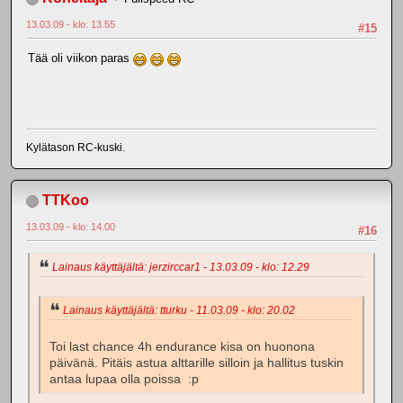
13.03.09 - klo: 13.55
#15
Tää oli viikon paras
Kylätason RC-kuski.
TTKoo
13.03.09 - klo: 14.00
#16
Lainaus käyttäjältä: jerzirccar1 - 13.03.09 - klo: 12.29
Lainaus käyttäjältä: tturku - 11.03.09 - klo: 20.02
Toi last chance 4h endurance kisa on huonona
päivänä. Pitäis astua alttarille silloin ja hallitus tuskin
antaa lupaa olla poissa :p