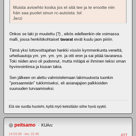
Muista avioehto koska jos et sitä tee ja te erootte niin
hän saa puolet sinun rc-autoista :lol:
Jerzi
Onkos se laki jo muutettu (?) , eikös edelleenkin ole voimassa
malli, jossa henkilökohtaiset
tavarat
eivät kuulu jaon piiriin.
Tämä yksi lottovoittajahan hankki vissiin kymmenkunta venettä,
urheiluautoja ym. ym. ym. ym. ja otti eron ja sai pitää tavaransa.
Toki niiden arvo oli pudonnut, mutta mitäpä ei ihminen tekisi oman
hyvinvointinsa ja kiusan takia.
Sen jälkeen on alettu valmistelemaan lakimuutosta tuonkin
"porsaanreiän" tukkimiseksi, eli asianajajien palkkioiden
suuruuden turvaamiseksi.
Elä sie suotta huolehi, kyllä myö keksitään siihe hyvä syykii.
peitsamo
KUArc
14.03.09 - klo: 22.46
#17