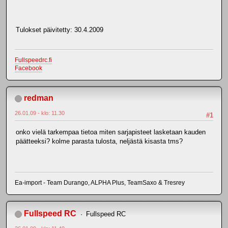
Tulokset päivitetty: 30.4.2009
Fullspeedrc.fi
Facebook
redman
26.01.09 - klo: 11.30
#1
onko vielä tarkempaa tietoa miten sarjapisteet lasketaan kauden
päätteeksi? kolme parasta tulosta, neljästä kisasta tms?
Ea-import - Team Durango, ALPHA Plus, TeamSaxo & Tresrey
Fullspeed RC
Fullspeed RC