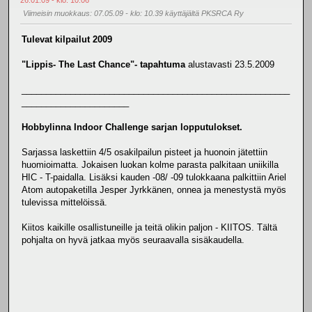
Viimeisin muokkaus
: 07.05.09 - klo: 10.39 käyttäjältä PKSRCA Ry
Tulevat kilpailut 2009
"Lippis- The Last Chance"- tapahtuma
alustavasti 23.5.2009
_______________________________________________________
______________________
Hobbylinna Indoor Challenge sarjan lopputulokset.
Sarjassa laskettiin 4/5 osakilpailun pisteet ja huonoin jätettiin
huomioimatta. Jokaisen luokan kolme parasta palkitaan uniikilla
HIC - T-paidalla. Lisäksi kauden -08/ -09 tulokkaana palkittiin Ariel
Atom autopaketilla Jesper Jyrkkänen, onnea ja menestystä myös
tulevissa mittelöissä.
Kiitos kaikille osallistuneille ja teitä olikin paljon - KIITOS. Tältä
pohjalta on hyvä jatkaa myös seuraavalla sisäkaudella.