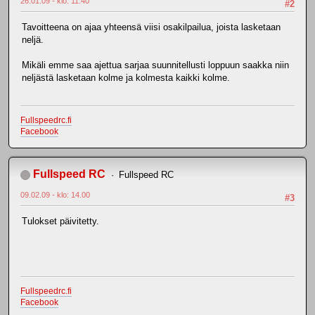
26.01.09 - klo: 11.40
#2
Tavoitteena on ajaa yhteensä viisi osakilpailua, joista lasketaan
neljä.
Mikäli emme saa ajettua sarjaa suunnitellusti loppuun saakka niin
neljästä lasketaan kolme ja kolmesta kaikki kolme.
Fullspeedrc.fi
Facebook
Fullspeed RC
Fullspeed RC
09.02.09 - klo: 14.00
#3
Tulokset päivitetty.
Fullspeedrc.fi
Facebook