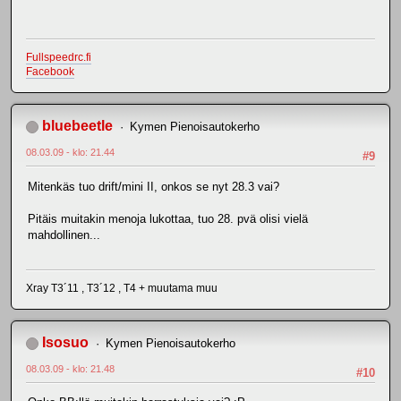
Fullspeedrc.fi
Facebook
bluebeetle
Kymen Pienoisautokerho
08.03.09 - klo: 21.44
#9
Mitenkäs tuo drift/mini II, onkos se nyt 28.3 vai?
Pitäis muitakin menoja lukottaa, tuo 28. pvä olisi vielä
mahdollinen...
Xray T3´11 , T3´12 , T4 + muutama muu
Isosuo
Kymen Pienoisautokerho
08.03.09 - klo: 21.48
#10