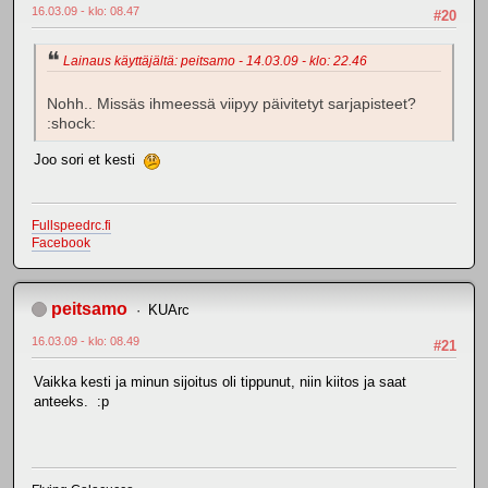
16.03.09 - klo: 08.47
#20
Lainaus käyttäjältä: peitsamo - 14.03.09 - klo: 22.46
Nohh.. Missäs ihmeessä viipyy päivitetyt sarjapisteet?
:shock:
Joo sori et kesti
Fullspeedrc.fi
Facebook
peitsamo
KUArc
16.03.09 - klo: 08.49
#21
Vaikka kesti ja minun sijoitus oli tippunut, niin kiitos ja saat
anteeks. :p