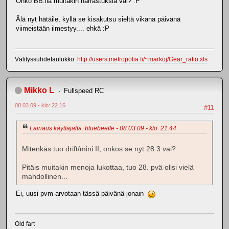
Onko BB:llä muitakin harrastuksia vai? :P
Älä nyt hätäile, kyllä se kisakutsu sieltä vikana päivänä
viimeistään ilmestyy.... ehkä :P
Välityssuhdetaulukko:
http://users.metropolia.fi/~markoj/Gear_ratio.xls
Mikko L
Fullspeed RC
08.03.09 - klo: 22.16
#11
Lainaus käyttäjältä: bluebeetle - 08.03.09 - klo: 21.44
Mitenkäs tuo drift/mini II, onkos se nyt 28.3 vai?
Pitäis muitakin menoja lukottaa, tuo 28. pvä olisi vielä
mahdollinen...
Ei, uusi pvm arvotaan tässä päivänä jonain
Old fart