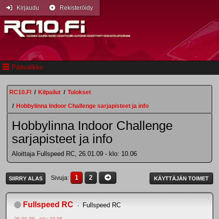
Kirjaudu
Rekisteröidy
Päävalikko
RC10.FI
/
Kilpailut
/
Tulokset
/
Hobbylinna Indoor Challenge sarjapisteet ja info
Hobbylinna Indoor Challenge
sarjapisteet ja info
Aloittaja Fullspeed RC, 26.01.09 - klo: 10.06
1
2
Sivuja
SIIRRY ALAS
KÄYTTÄJÄN TOIMET
Fullspeed RC
Fullspeed RC
26.01.09 - klo: 10.06