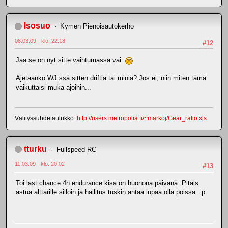
Isosuo
Kymen Pienoisautokerho
08.03.09 - klo: 22.18
#12
Jaa se on nyt sitte vaihtumassa vai
Ajetaanko WJ:ssä sitten driftiä tai miniä? Jos ei, niin miten tämä
vaikuttaisi muka ajoihin...
Välityssuhdetaulukko:
http://users.metropolia.fi/~markoj/Gear_ratio.xls
tturku
Fullspeed RC
11.03.09 - klo: 20.02
#13
Toi last chance 4h endurance kisa on huonona päivänä. Pitäis
astua alttarille silloin ja hallitus tuskin antaa lupaa olla poissa :p