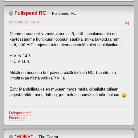
Fullspeed RC
Fullspeed RC
24.02.09 - klo: 16.54
#4
Olemme saaneet varmistuksen siitä, että Lippulaivan tila on
käytössämme huhtikuun loppuun saakka, mikä tarkoittaa mm.
sitä, että HIC sarjassa tulee olemaan vielä kaksi osakilpailua.
HIV IV 14.3.
HIC V 11.4.
Mikäli on tiedossa ko. päivinä päällekkäisiä RC- tapahtumia,
ilmoittakaa niistä vaikka YV:llä.
Edit: Mahdollisuuksien mukaan myös muita kilpailuita tullaan
järjestämään, mini, drifting, jne. mikäli suuriyleisö näin haluaa
Fullspeedrc.fi
Facebook
*HOKE*
The Doctor