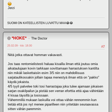
Jerzi
SUOMI ON KATEELLISTEN LUVATTU MAA😂😂
*HOKE*
The Doctor
25.02.09 - klo: 18.00
#7
Niitä jotka ottavat homman vakavasti.
Jos taas rentomielistesti haluaa kisailla ilman että joutuu omia
aikataulujaan kovin tarkkaan sovittamaan harrastuksen kantilta
niin mikäli laskettaisiin esim 3/5 niin on mahdollisuus
sarjataulikossakin jollain tapaa menestyä ilman että on "pakko"
käydä jokaista.
4/5 tyyli palvelee toki tosi harrastajaa joka tulee ajamaan jokaisen
sarjan osakilpailun ja pistää sen verran eforttia että ajaa vähintään
4 kisaa täysillä ja tosissaan.
Vähemmillä mukaan laskuilla voi ottaa vähän rennommin kun
tietää että jos nyt menee piparilleen niin yritetään seuraavassa
sitten vähän paremmin.