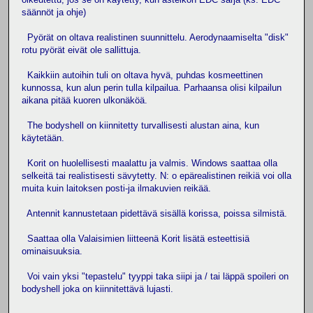
säännöt ja ohje)
Pyörät on oltava realistinen suunnittelu. Aerodynaamiselta "disk"
rotu pyörät eivät ole sallittuja.
Kaikkiin autoihin tuli on oltava hyvä, puhdas kosmeettinen
kunnossa, kun alun perin tulla kilpailua. Parhaansa olisi kilpailun
aikana pitää kuoren ulkonäköä.
The bodyshell on kiinnitetty turvallisesti alustan aina, kun
käytetään.
Korit on huolellisesti maalattu ja valmis. Windows saattaa olla
selkeitä tai realistisesti sävytetty. N: o epärealistinen reikiä voi olla
muita kuin laitoksen posti-ja ilmakuvien reikää.
Antennit kannustetaan pidettävä sisällä korissa, poissa silmistä.
Saattaa olla Valaisimien liitteenä Korit lisätä esteettisiä
ominaisuuksia.
Voi vain yksi "tepastelu" tyyppi taka siipi ja / tai läppä spoileri on
bodyshell joka on kiinnitettävä lujasti.