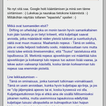
No nyt sitä saa. Google hoiti kääntämisen ja minä sen tänne
siirtämisen :-) Lukekaa ja naurakaa tietokone käännöstä :-)
Miltäköhän näyttäis tollanen "tepastelu" spoileri :-)
Mitkä ovat tuomareiden etsit?
Drifting on urheilulaji joka on monin tavoin hyvin samankaltainen
kuin jään luistelu ja on tietyt kriteerit, että kuljettajat saavat
arvioida, jotka määräävät niiden yleistä tulokset ja suorituskykyä,
näitä ovat muun muassa: Maahantulo nopeus - Tämä on seikka,
jota ei voida helposti todistettu soolo, määräosuuttaan runs mutta
niistä tulee entistä ilmeisemmäksi, että "Tsuiso" taisteluissa että
lopullisessa 16. Merkintä nopeus ajoverkkojen voi määrittää tulos
ajoverkkojen ja korkeampi tulo nopeus tuo autoon lisää vaaraa, ja
tekee auton vaikeampi käsitellä, koska tämän korkeamman tulo
nopeus saa enemmän pisteitä.
Line leikkautumisen --
Tämä on ominaisuus, jonka tuomarit tutkimaan voimakkaasti.
Tämä on usein arvioidaan, kuinka hyvin kuljettajaa ajo-linja, ja jos
ne "clip jäljempänä apexes tai ei, koska kyseessä voi olla.
Kuljettajantutkinnon linja ei ehkä aina ole sisällä hillitsemiseksi
jokainen nurkka, mutta useimmissa tapauksissa edellyttää
kuljettajan luisuisi ulkopuolelta on kulmapotkun kävi huipun