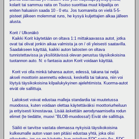
kolarit tai sammuu raita on Tsuiso suorittaa muut kilpailija on
eniten haluaisin saada 10 - 0 etu. Jos tuomareita on vielä 5-5-
pisteet jälkeen molemmat runs, he kysyä kuljettajien alkaa jälleen
alusta.
Korit / Ulkonäkö
Kaikki Korit käytetään on oltava 1:1 mittakaavassa autot, jotka
ovat tai olivat jonkin aikaa valmista ja on / oli yleisesti saatavilla.
Saadakseen käyttää, kaikki auton laitosten on oltava
tunnistettavissa ja yksilöitävissä olevan perustuu täysikokoisina
tuotannon auto. N: o fantasia auton Korit voidaan käyttää.
Korit voi olla minkä tahansa auton, edessä, takana tai neljä
akseli moottorin asennettu edessä, keskellä tai takana, niin voi
löytyä täysikokoisina kilpailukykyinen ajelehtimista. Kuorma-autot
eivät ole sallittuja.
Laitokset voivat edustaa malleja standardia tai muutetussa
muodossa, kuten voidaan olettaa käytettäväksi moottoriurheiluun
ja erityisesti kinostavaa. Lisää äskettäin aerodynaamiselta rodun
elimet (te tiedätte, muovi "BLOB-muodossa!) Eivät ole sallittuja.
Säiliö ei tarvitse vastata olemassa nykyisiä täysikokoisina
kulkeumalle auton vaan sen pitäisi edustaa yhtä, joka olisi
oikeutettu, jos se on käytetty, kun asteikon EDC sarja (ks. EDC