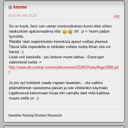
kenne
02.02.09 - klo: 13.22
#92
Se on kuule Jerzi sen verran monimutkainen kuvio ettei siihen
ratakuskien ajatusmaailma riitä
:lol: :p <- huom paljon
hymiöitä.
'Ratalla' näet nopein/eniten kierroksia ajanut voittaa yleensä.
Tässä sillä nopeudella ei niinkään voiteta mutta ilman sitä voi
hävitä :-)
Lisää voit lueskella - jos lontoon murre taittuu - Eurocupin
säännöistä tuolta ->
http://www.drccentral.com/eu/documents/D1RCRulesRegs2008.pd
f
Ja jos nyt koittaisit saada vapaan lauantain....ota vaikka
pitämättömän sairasloma päivän ja tule vihdoinkin käymään
Lippiksessä katsomaan kisaa niin samalla näet mitä kaikkea
muuta siellä on :-)
Gambler Racing Rocken Roooooll