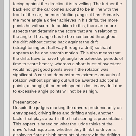
facing against the direction it is travelling. The further the
back end of the car comes around to be in line with the
front of the car, the more 'drifting angle' it has. Primarily
the more angle a driver achieves in his drifts, the more
points he will score. In addition to this, there are more
aspects that determine the score that are in relation to
the angle. The angle has to be maintained throughout
the drift without cutting back against the drift
(straightening out half way through a drift) so that it
appears to be one smooth motion. This also means that
the drifts have to have high angle for extended periods of
time to score heavily, whereas a short burst of oversteer
would not get good points even if the rotation was
significant. A car that demonstrates extreme amounts of
rotation without spinning out will be awarded additional
points, although, if too much speed is lost in any drift due
to excessive angle points will not be as high.
Presentation -
Despite the judges marking the drivers predominantly on
entry speed, driving lines and drifting angle, another
factor that plays a part in the final scoring is presentation.
This aspect is based on what the judge thinks of the
driver's technique and whether they think the driver is
displaying flare or high amounts of energy in the drifting.