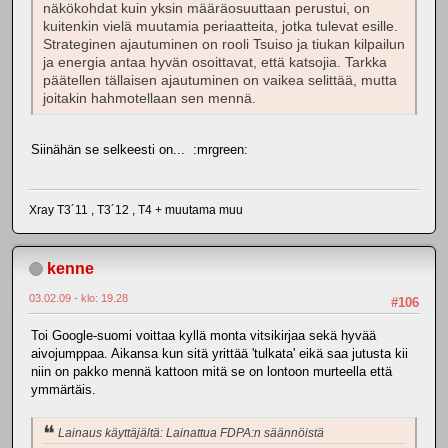
näkökohdat kuin yksin määräosuuttaan perustui, on
kuitenkin vielä muutamia periaatteita, jotka tulevat esille.
Strateginen ajautuminen on rooli Tsuiso ja tiukan kilpailun
ja energia antaa hyvän osoittavat, että katsojia. Tarkka
päätellen tällaisen ajautuminen on vaikea selittää, mutta
joitakin hahmotellaan sen mennä.
Siinähän se selkeesti on... :mrgreen:
Xray T3´11 , T3´12 , T4 + muutama muu
kenne
03.02.09 - klo: 19.28
#106
Toi Google-suomi voittaa kyllä monta vitsikirjaa sekä hyvää
aivojumppaa. Aikansa kun sitä yrittää 'tulkata' eikä saa jutusta kii
niin on pakko mennä kattoon mitä se on lontoon murteella että
ymmärtäis.
Lainaus käyttäjältä: Lainattua FDPA:n säännöistä