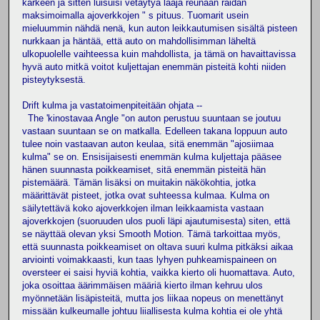
kärkeen ja sitten luisuisi vetäytyä laaja reunaan raidan
maksimoimalla ajoverkkojen " s pituus. Tuomarit usein
mieluummin nähdä nenä, kun auton leikkautumisen sisältä pisteen
nurkkaan ja häntää, että auto on mahdollisimman läheltä
ulkopuolelle vaihteessa kuin mahdollista, ja tämä on havaittavissa
hyvä auto mitkä voitot kuljettajan enemmän pisteitä kohti niiden
pisteytyksestä.
Drift kulma ja vastatoimenpiteitään ohjata --
The 'kinostavaa Angle "on auton perustuu suuntaan se joutuu
vastaan suuntaan se on matkalla. Edelleen takana loppuun auto
tulee noin vastaavan auton keulaa, sitä enemmän "ajosiimaa
kulma" se on. Ensisijaisesti enemmän kulma kuljettaja pääsee
hänen suunnasta poikkeamiset, sitä enemmän pisteitä hän
pistemäärä. Tämän lisäksi on muitakin näkökohtia, jotka
määrittävät pisteet, jotka ovat suhteessa kulmaa. Kulma on
säilytettävä koko ajoverkkojen ilman leikkaamista vastaan
ajoverkkojen (suoruuden ulos puoli läpi ajautumisesta) siten, että
se näyttää olevan yksi Smooth Motion. Tämä tarkoittaa myös,
että suunnasta poikkeamiset on oltava suuri kulma pitkäksi aikaa
arviointi voimakkaasti, kun taas lyhyen puhkeamispaineen on
oversteer ei saisi hyviä kohtia, vaikka kierto oli huomattava. Auto,
joka osoittaa äärimmäisen määriä kierto ilman kehruu ulos
myönnetään lisäpisteitä, mutta jos liikaa nopeus on menettänyt
missään kulkeumalle johtuu liiallisesta kulma kohtia ei ole yhtä