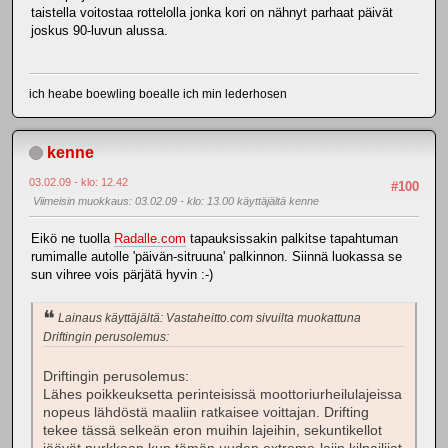
taistella voitostaa rottelolla jonka kori on nähnyt parhaat päivät
joskus 90-luvun alussa.
ich heabe boewling boealle ich min lederhosen
kenne
03.02.09 - klo: 12.42
#100
Viimeisin muokkaus
: 03.02.09 - klo: 13.00 käyttäjältä kenne
Eikö ne tuolla
Radalle.com
tapauksissakin palkitse tapahtuman
rumimalle autolle 'päivän-sitruuna' palkinnon. Siinnä luokassa se
sun vihree vois pärjätä hyvin :-)
Lainaus käyttäjältä: Vastaheitto.com sivuilta muokattuna
Driftingin perusolemus:
Driftingin perusolemus:
Lähes poikkeuksetta perinteisissä moottoriurheilulajeissa
nopeus lähdöstä maaliin ratkaisee voittajan. Drifting
tekee tässä selkeän eron muihin lajeihin, sekuntikellot