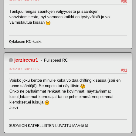
#90
Tänkjuu rengas sääntöjen väljyydestä ja sääntöjen
vahvistamisesta, nyt varmaan kaikki on tyytyväisiä ja voi
valmistautua kisaan
Kylätason RC-kuski.
jerzirccar1
Fullspeed RC
02.02.09 - klo: 11.16
#91
Voisko joku kertoa minulle kuka voittaa drifting kisassa (sori en
tunne sääntöjä). Se nopein tai näyttävin
Onko ne parhaimmat renkaat ne kovimmat=näyttävimmät
luisut,hitaimmat kierrosajat tai ne pehmeimmät=nopeimmat
kierrokset,ei luisuja
Jerzi
SUOMI ON KATEELLISTEN LUVATTU MAA😂😂