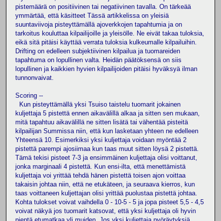
pistemäärä on positiivinen tai negatiivinen tavalla. On tärkeää
ymmärtää, että käsitteet Tässä artikkelissa on yleisiä
suuntaviivoja pisteyttämällä ajoverkkojen tapahtumia ja on
tarkoitus kouluttaa kilpailijoille ja yleisölle. Ne eivät takaa tuloksia,
eikä sitä pitäisi käyttää verrata tuloksia kulkeumalle kilpailuihin.
Drifting on edelleen subjektiivinen kilpailua ja tuomareiden
tapahtuma on lopullinen valta. Heidän päätöksensä on siis
lopullinen ja kaikkien hyvien kilpailijoiden pitäisi hyväksyä ilman
tunnonvaivat.
Scoring --
Kun pisteyttämällä yksi Tsuiso taistelu tuomarit jokainen
kuljettaja 5 pistettä ennen aikavälillä alkaa ja sitten sen mukaan,
mitä tapahtuu aikavälillä ne sitten lisätä tai vähentää pisteitä
kilpailijan Summissa niin, että kun lasketaan yhteen ne edelleen
Yhteensä 10. Esimerkiksi yksi kuljettaja voidaan myöntää 2
pistettä parempi ajosiimaa kun taas muut sitten löysä 2 pistettä.
Tämä tekisi pisteet 7-3 ja ensimmäinen kuljettaja olisi voittanut,
jonka marginaali 4 pistettä. Kun ensi-ilta, että menettämistä
kuljettaja voi yrittää tehdä hänen pistettä toisen ajon voittaa
takaisin johtaa niin, että ne etukäteen, ja seuraava kierros, kun
taas voittaneen kuljettajan olisi yrittää puolustaa pistettä johtaa.
Kohta tulokset voivat vaihdella 0 - 10-5 - 5 ja jopa pisteet 5,5 - 4,5
voivat näkyä jos tuomarit katsovat, että yksi kuljettaja oli hyvin
pientä etumatkaa yli muiden. Jos yksi kuljettaja pyöräytyksiä,