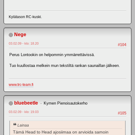
Kylätason RC-kuski.
Nege
03.02.09 - klo: 18.20
#104
Perus Lontookin on helpommin ymmärrettävissä.
Tuo kuullostaa melkein mun tekstiltä rankan saunaillan jälkeen.
www.trc-team.fi
bluebeetle
Kymen Pienoisautokerho
03.02.09 - klo: 19.03
#105
Lainaa
Tämä Head to Head ajosiimaa on arvioida samoin