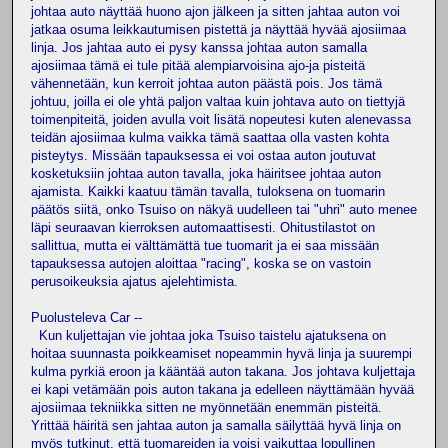
johtaa auto näyttää huono ajon jälkeen ja sitten jahtaa auton voi
jatkaa osuma leikkautumisen pistettä ja näyttää hyvää ajosiimaa
linja. Jos jahtaa auto ei pysy kanssa johtaa auton samalla
ajosiimaa tämä ei tule pitää alempiarvoisina ajo-ja pisteitä
vähennetään, kun kerroit johtaa auton päästä pois. Jos tämä
johtuu, joilla ei ole yhtä paljon valtaa kuin johtava auto on tiettyjä
toimenpiteitä, joiden avulla voit lisätä nopeutesi kuten alenevassa
teidän ajosiimaa kulma vaikka tämä saattaa olla vasten kohta
pisteytys. Missään tapauksessa ei voi ostaa auton joutuvat
kosketuksiin johtaa auton tavalla, joka häiritsee johtaa auton
ajamista. Kaikki kaatuu tämän tavalla, tuloksena on tuomarin
päätös siitä, onko Tsuiso on näkyä uudelleen tai "uhri" auto menee
läpi seuraavan kierroksen automaattisesti. Ohitustilastot on
sallittua, mutta ei välttämättä tue tuomarit ja ei saa missään
tapauksessa autojen aloittaa "racing", koska se on vastoin
perusoikeuksia ajatus ajelehtimista.
Puolusteleva Car --
Kun kuljettajan vie johtaa joka Tsuiso taistelu ajatuksena on
hoitaa suunnasta poikkeamiset nopeammin hyvä linja ja suurempi
kulma pyrkiä eroon ja kääntää auton takana. Jos johtava kuljettaja
ei kapi vetämään pois auton takana ja edelleen näyttämään hyvää
ajosiimaa tekniikka sitten ne myönnetään enemmän pisteitä.
Yrittää häiritä sen jahtaa auton ja samalla säilyttää hyvä linja on
myös tutkinut, että tuomareiden ja voisi vaikuttaa lopullinen