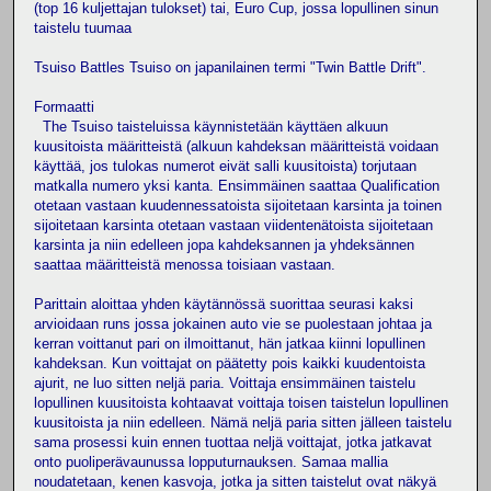
(top 16 kuljettajan tulokset) tai, Euro Cup, jossa lopullinen sinun
taistelu tuumaa
Tsuiso Battles Tsuiso on japanilainen termi "Twin Battle Drift".
Formaatti
The Tsuiso taisteluissa käynnistetään käyttäen alkuun
kuusitoista määritteistä (alkuun kahdeksan määritteistä voidaan
käyttää, jos tulokas numerot eivät salli kuusitoista) torjutaan
matkalla numero yksi kanta. Ensimmäinen saattaa Qualification
otetaan vastaan kuudennessatoista sijoitetaan karsinta ja toinen
sijoitetaan karsinta otetaan vastaan viidentenätoista sijoitetaan
karsinta ja niin edelleen jopa kahdeksannen ja yhdeksännen
saattaa määritteistä menossa toisiaan vastaan.
Parittain aloittaa yhden käytännössä suorittaa seurasi kaksi
arvioidaan runs jossa jokainen auto vie se puolestaan johtaa ja
kerran voittanut pari on ilmoittanut, hän jatkaa kiinni lopullinen
kahdeksan. Kun voittajat on päätetty pois kaikki kuudentoista
ajurit, ne luo sitten neljä paria. Voittaja ensimmäinen taistelu
lopullinen kuusitoista kohtaavat voittaja toisen taistelun lopullinen
kuusitoista ja niin edelleen. Nämä neljä paria sitten jälleen taistelu
sama prosessi kuin ennen tuottaa neljä voittajat, jotka jatkavat
onto puoliperävaunussa lopputurnauksen. Samaa mallia
noudatetaan, kenen kasvoja, jotka ja sitten taistelut ovat näkyä