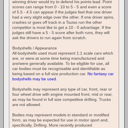
winning driver would try to defend his points lead. Point
scores can range from 0 - 10 to 5 - 5 and even a score
of 5.5 - 4.5 can appear if the judges feel that one driver
had a very slight edge over the other. If one driver spins,
crashes or goes off track in a Tsuiso run the other
competitor is most like to get a 10 - 0 advantage. If the
judges still have a 5 - 5 score after both runs, they will
ask the drivers to run again from scratch.
Bodyshells / Appearance
All bodyshells used must represent 1:1 scale cars which
are, or were at some time being manufactured and
are/were generally available. To be eligible for use, all
car bodies must be recognisable and identifiable as
being based on a full size production car.
No fantasy car
bodyshells may be used
.
Bodyshells may represent any type of car, front, rear or
four wheel drive with engine mounted front, mid or rear,
as may be found in full size competitive drifting. Trucks
are not allowed.
Bodies may represent models in standard or modified
form, as may be expected for use in motor sport and,
specifically, Drifting. More recently produced