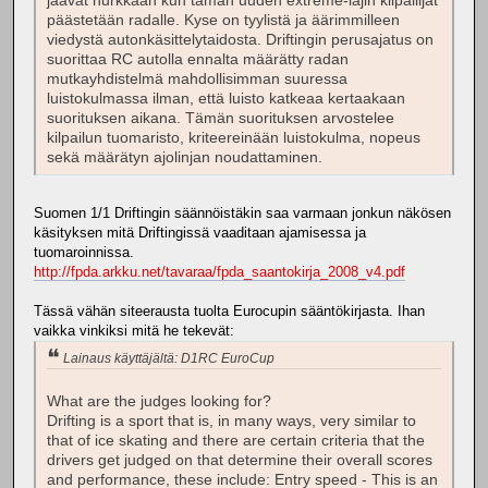
jäävät nurkkaan kun tämän uuden extreme-lajin kilpailijat
päästetään radalle. Kyse on tyylistä ja äärimmilleen
viedystä autonkäsittelytaidosta. Driftingin perusajatus on
suorittaa RC autolla ennalta määrätty radan
mutkayhdistelmä mahdollisimman suuressa
luistokulmassa ilman, että luisto katkeaa kertaakaan
suorituksen aikana. Tämän suorituksen arvostelee
kilpailun tuomaristo, kriteereinään luistokulma, nopeus
sekä määrätyn ajolinjan noudattaminen.
Suomen 1/1 Driftingin säännöistäkin saa varmaan jonkun näkösen
käsityksen mitä Driftingissä vaaditaan ajamisessa ja
tuomaroinnissa.
http://fpda.arkku.net/tavaraa/fpda_saantokirja_2008_v4.pdf
Tässä vähän siteerausta tuolta Eurocupin sääntökirjasta. Ihan
vaikka vinkiksi mitä he tekevät:
Lainaus käyttäjältä: D1RC EuroCup
What are the judges looking for?
Drifting is a sport that is, in many ways, very similar to
that of ice skating and there are certain criteria that the
drivers get judged on that determine their overall scores
and performance, these include: Entry speed - This is an