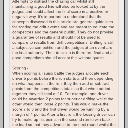
Attempts to distract the chasing car whilst still
maintaining a good line will also be looked at by the
judges and could affect the final score in a positive or
negative way. It's important to understand that the
concepts discussed in this article are general guidelines
for scoring the drift events and are meant to educate the
competitors and the general public. They do not provide
a guarantee of results and should not be used to
compare to results from drift competitions. Drifting is still
a subjective competition and the judges at an event are
the final authority. Their decision is therefore final and all
good competitors should accept this without qualm.
Scoring -
When scoring a Tsuiso battle the judges allocate each
driver 5 points before the run starts and then depending
on what happens in the run, they then add or subtract
points from the competitor's totals so that when added
together they still total at 10. For example, one driver
could be awarded 2 points for superior drifting whilst the
other would then loose 2 points. This would make the
score 7 to 3 and the first driver would be winning by a
margin of 4 points. After a first run, the loosing driver can
try to make up his points in the second run to win back
the lead so that they advance to the next round whilst the