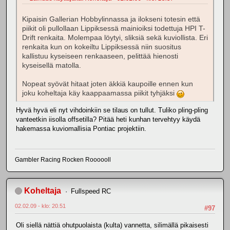
Kipaisin Gallerian Hobbylinnassa ja ilokseni totesin että
piikit oli pullollaan Lippiksessä mainioiksi todettuja HPI T-
Drift renkaita. Molempaa löytyi, sliksiä sekä kuviollista. Eri
renkaita kun on kokeiltu Lippiksessä niin suositus
kallistuu kyseiseen renkaaseen, pelittää hienosti
kyseisellä matolla.
Nopeat syövät hitaat joten äkkiä kaupoille ennen kun
joku koheltaja käy kaappaamassa piikit tyhjäksi
Hyvä hyvä eli nyt vihdoinkiin se tilaus on tullut. Tuliko pling-pling
vanteetkin iisolla offsetilla? Pitää heti kunhan tervehtyy käydä
hakemassa kuviomallisia Pontiac projektiin.
Gambler Racing Rocken Roooooll
Koheltaja
Fullspeed RC
02.02.09 - klo: 20.51
#97
Oli siellä nättiä ohutpuolaista (kulta) vannetta, silimällä pikaisesti