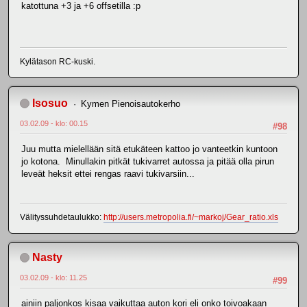
katottuna +3 ja +6 offsetilla :p
Kylätason RC-kuski.
Isosuo
Kymen Pienoisautokerho
03.02.09 - klo: 00.15
#98
Juu mutta mielellään sitä etukäteen kattoo jo vanteetkin kuntoon
jo kotona. Minullakin pitkät tukivarret autossa ja pitää olla pirun
leveät heksit ettei rengas raavi tukivarsiin...
Välityssuhdetaulukko:
http://users.metropolia.fi/~markoj/Gear_ratio.xls
Nasty
03.02.09 - klo: 11.25
#99
ainiin paljonkos kisaa vaikuttaa auton kori eli onko toivoakaan