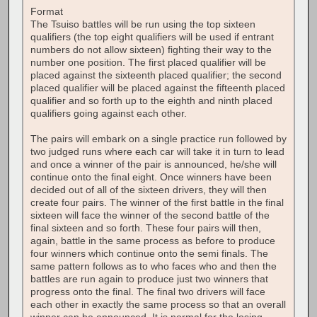
Format
The Tsuiso battles will be run using the top sixteen
qualifiers (the top eight qualifiers will be used if entrant
numbers do not allow sixteen) fighting their way to the
number one position. The first placed qualifier will be
placed against the sixteenth placed qualifier; the second
placed qualifier will be placed against the fifteenth placed
qualifier and so forth up to the eighth and ninth placed
qualifiers going against each other.
The pairs will embark on a single practice run followed by
two judged runs where each car will take it in turn to lead
and once a winner of the pair is announced, he/she will
continue onto the final eight. Once winners have been
decided out of all of the sixteen drivers, they will then
create four pairs. The winner of the first battle in the final
sixteen will face the winner of the second battle of the
final sixteen and so forth. These four pairs will then,
again, battle in the same process as before to produce
four winners which continue onto the semi finals. The
same pattern follows as to who faces who and then the
battles are run again to produce just two winners that
progress onto the final. The final two drivers will face
each other in exactly the same process so that an overall