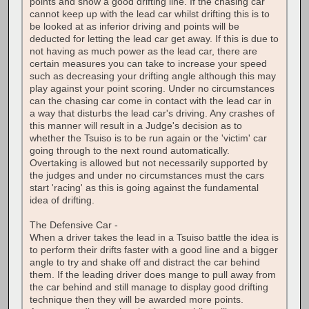
points and show a good drifting line. If the chasing car
cannot keep up with the lead car whilst drifting this is to
be looked at as inferior driving and points will be
deducted for letting the lead car get away. If this is due to
not having as much power as the lead car, there are
certain measures you can take to increase your speed
such as decreasing your drifting angle although this may
play against your point scoring. Under no circumstances
can the chasing car come in contact with the lead car in
a way that disturbs the lead car's driving. Any crashes of
this manner will result in a Judge's decision as to
whether the Tsuiso is to be run again or the 'victim' car
going through to the next round automatically.
Overtaking is allowed but not necessarily supported by
the judges and under no circumstances must the cars
start 'racing' as this is going against the fundamental
idea of drifting.
The Defensive Car -
When a driver takes the lead in a Tsuiso battle the idea is
to perform their drifts faster with a good line and a bigger
angle to try and shake off and distract the car behind
them. If the leading driver does mange to pull away from
the car behind and still manage to display good drifting
technique then they will be awarded more points.