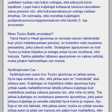
uudelleen tuottaa vain kaksi voittajaa, että edistystä kiinni
lopullinen. Loput kaksi kuljettajat kohtaavat toisensa täsmälleen
sama prosessi niin, että kokonaisratkaisuun voittaja voidaan
ilmoittaa. On normaalia, että menettää kuljettajien
puoliperävaunussa-lopputurnauksen että taistelu 3. sija
arvosanoin.
Miten Tsuiso Battle arvioidaan?
Tämä Head to Head ajosiimaa on arvioida samoin näkökohdat
kuin yksin määräosuuttaan perustui, on kuitenkin vielä muutamia
periaatteita, jotka tulevat esille. Strateginen ajautuminen on rooli
Tsuiso ja tiukan kilpailun ja energia antaa hyvän osoittavat, että
katsojia. Tarkka päätellen tällaisen ajautuminen on vaikea selittää,
mutta joitakin hahmotellaan sen mennä.
Hyökkäykseen Car --
Hyökkäykseen auton kun Tsuiso ajosiimaa on jahtaa autoa.
Hyvä tapa esittää se olisi, että jahtaa auto on "metsästää" alas
johtava auto. Kuljettajan on käytettävä niiden ajosiimaa kyky
yrittää saada mahdollisimman lähellä johtava kuljettaja kuin
mahdollista asettaa valtavia paineita niin, että virhe on tehty. The
jahtaa kuljettajan on osoitettava paremmin ajoverkkoa, jotta paine
johtava kuljettaja ja samalla säilyttää hyvä kulma ja nopeus. Ajo-
linja ei ole niin tärkeää, että jahtaa auton, koska se yrittää seurata
johtaa auton ja pitää sen kanssa niin paljon kuin mahdollista, ellei