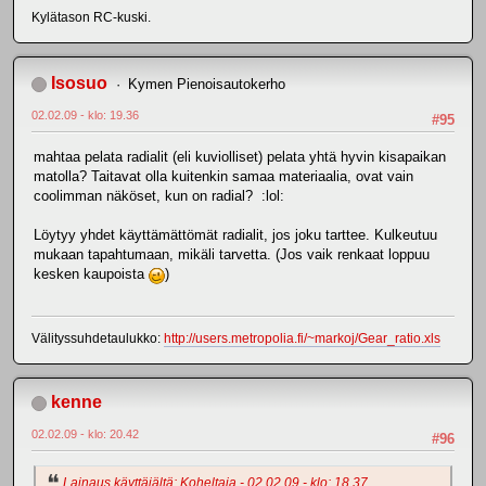
Kylätason RC-kuski.
Isosuo
Kymen Pienoisautokerho
02.02.09 - klo: 19.36
#95
mahtaa pelata radialit (eli kuviolliset) pelata yhtä hyvin kisapaikan
matolla? Taitavat olla kuitenkin samaa materiaalia, ovat vain
coolimman näköset, kun on radial? :lol:
Löytyy yhdet käyttämättömät radialit, jos joku tarttee. Kulkeutuu
mukaan tapahtumaan, mikäli tarvetta. (Jos vaik renkaat loppuu
kesken kaupoista
)
Välityssuhdetaulukko:
http://users.metropolia.fi/~markoj/Gear_ratio.xls
kenne
02.02.09 - klo: 20.42
#96
Lainaus käyttäjältä: Koheltaja - 02.02.09 - klo: 18.37