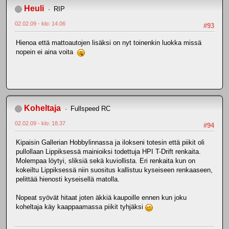
Heuli
RIP
02.02.09 - klo: 14.06
#93
Hienoa että mattoautojen lisäksi on nyt toinenkin luokka missä
nopein ei aina voita
Koheltaja
Fullspeed RC
02.02.09 - klo: 18.37
#94
Kipaisin Gallerian Hobbylinnassa ja ilokseni totesin että piikit oli
pullollaan Lippiksessä mainioiksi todettuja HPI T-Drift renkaita.
Molempaa löytyi, sliksiä sekä kuviollista. Eri renkaita kun on
kokeiltu Lippiksessä niin suositus kallistuu kyseiseen renkaaseen,
pelittää hienosti kyseisellä matolla.
Nopeat syövät hitaat joten äkkiä kaupoille ennen kun joku
koheltaja käy kaappaamassa piikit tyhjäksi