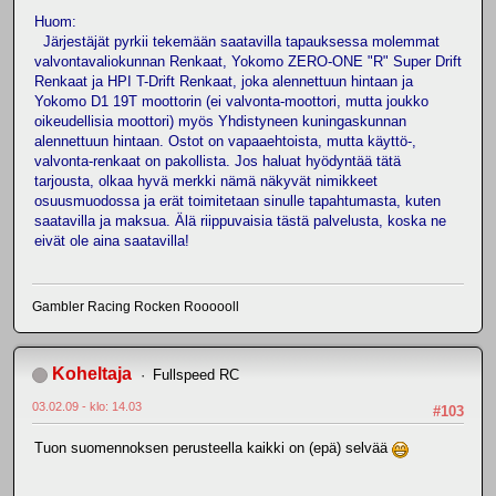
Huom:
Järjestäjät pyrkii tekemään saatavilla tapauksessa molemmat
valvontavaliokunnan Renkaat, Yokomo ZERO-ONE "R" Super Drift
Renkaat ja HPI T-Drift Renkaat, joka alennettuun hintaan ja
Yokomo D1 19T moottorin (ei valvonta-moottori, mutta joukko
oikeudellisia moottori) myös Yhdistyneen kuningaskunnan
alennettuun hintaan. Ostot on vapaaehtoista, mutta käyttö-,
valvonta-renkaat on pakollista. Jos haluat hyödyntää tätä
tarjousta, olkaa hyvä merkki nämä näkyvät nimikkeet
osuusmuodossa ja erät toimitetaan sinulle tapahtumasta, kuten
saatavilla ja maksua. Älä riippuvaisia tästä palvelusta, koska ne
eivät ole aina saatavilla!
Gambler Racing Rocken Roooooll
Koheltaja
Fullspeed RC
03.02.09 - klo: 14.03
#103
Tuon suomennoksen perusteella kaikki on (epä) selvää