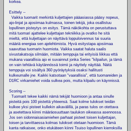
korkea.
Esittely --
Vaikka tuomarit merkintä kuljettajien pääasiassa pääsy nopeus,
ajo-linjat ja ajosiimaa kulmassa, toinen tekijä, joka osallistuu
lopullinen pisteytys on esitys. Tämä näkökohta on perustuttava
mitä tuomari ajattelee kuljettajan tekniikka ja ovatko he sitä
mieltä, että kuljettajan on näyttävä loppuloivennus tai suuria
määriä energiaa sen ajelehtimista. Hyvä esitystapa ajosiimaa
saavuttaa tuomarin huomiota. Vaikka saatat haluta saalis
sivustakatsoja silmään, mitään temppuja tai erityisiä liikkuu että
mukana vaarallisia ajo ei suvainnut jonka Series "kilpailun, ja tämä
on vain tehtävä käytännössä toimii ja näyttely näyttää. Näitä
temppuja voi sisältyä 360 pyöräytyksiä osaksi hallitusti
kulkeumalle jne. Kaikki katsotaan "vaarallisia", että tuomareiden ja
D1RC virkamiehet voida sulkea pois, mutta kilpailu on käynnissä.
Scoring --
Tuomarit tekee kaikki nämä tekijät huomioon ja antaa sinulle
pisteitä pois 100 pistettä yhteensä. Saat kolme tulokset teidän
kulkee yksi pisteet kullekin aikavälillä, ja paras tulos on otettava
ja asetettava kiinni määräosuuttaan taulukon oikeassa asennossa.
Jos sen sidonnaisasiamiehen parhaat pisteet toisen kuljettajan,
toisen ja tarvittaessa kolmas tulokset otetaan huomioon. Tämä
kanta ratkaisee, onko etukäteen kiinni Tsuiso lopullinen kierroksilla