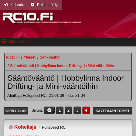
Kirjaudu
Rekisteröidy
Päävalikko
RC10.FI
/
Yleiset
/
Sähköautot
/
Sääntövääntö | Hobbylinna Indoor Drifting- ja Mini-vääntöihin
Sääntövääntö | Hobbylinna Indoor
Drifting- ja Mini-vääntöihin
Aloittaja Fullspeed RC, 21.01.09 - klo: 21.34
1
2
3
4
Sivuja
SIIRRY ALAS
KÄYTTÄJÄN TOIMET
Koheltaja
Fullspeed RC
02.02.09 - klo: 11.08