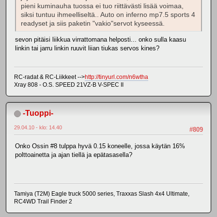
pieni kuminauha tuossa ei tuo riittävästi lisää voimaa,
siksi tuntuu ihmeelliseltä.. Auto on inferno mp7.5 sports 4
readyset ja siis paketin "vakio"servot kyseessä.
sevon pitäisi liikkua virrattomana helposti... onko sulla kaasu
linkin tai jarru linkin ruuvit liian tiukas servos kines?
RC-radat & RC-Liikkeet -->
http://tinyurl.com/n6wtha
Xray 808 - O.S. SPEED 21VZ-B V-SPEC II
-Tuoppi-
29.04.10 - klo: 14.40
#809
Onko Ossin #8 tulppa hyvä 0.15 koneelle, jossa käytän 16%
polttoainetta ja ajan tiellä ja epätasasella?
Tamiya (T2M) Eagle truck 5000 series, Traxxas Slash 4x4 Ultimate,
RC4WD Trail Finder 2