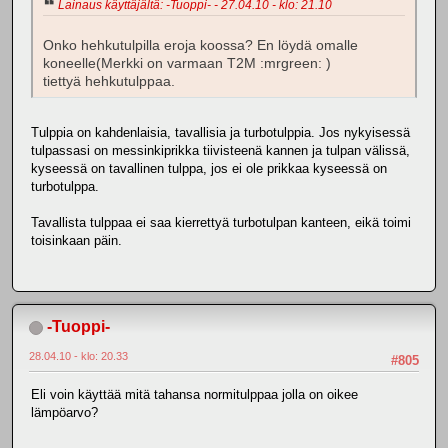
Lainaus käyttäjältä: -Tuoppi- - 27.04.10 - klo: 21.10
Onko hehkutulpilla eroja koossa? En löydä omalle
koneelle(Merkki on varmaan T2M :mrgreen: )
tiettyä hehkutulppaa.
Tulppia on kahdenlaisia, tavallisia ja turbotulppia. Jos nykyisessä
tulpassasi on messinkiprikka tiivisteenä kannen ja tulpan välissä,
kyseessä on tavallinen tulppa, jos ei ole prikkaa kyseessä on
turbotulppa.
Tavallista tulppaa ei saa kierrettyä turbotulpan kanteen, eikä toimi
toisinkaan päin.
-Tuoppi-
28.04.10 - klo: 20.33
#805
Eli voin käyttää mitä tahansa normitulppaa jolla on oikee
lämpöarvo?