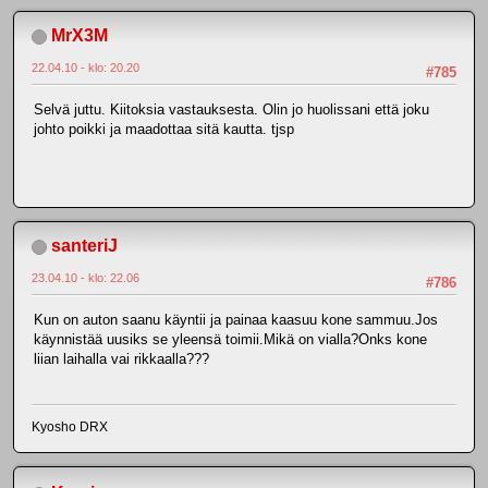
MrX3M
22.04.10 - klo: 20.20
#785
Selvä juttu. Kiitoksia vastauksesta. Olin jo huolissani että joku
johto poikki ja maadottaa sitä kautta. tjsp
santeriJ
23.04.10 - klo: 22.06
#786
Kun on auton saanu käyntii ja painaa kaasuu kone sammuu.Jos
käynnistää uusiks se yleensä toimii.Mikä on vialla?Onks kone
liian laihalla vai rikkaalla???
Kyosho DRX