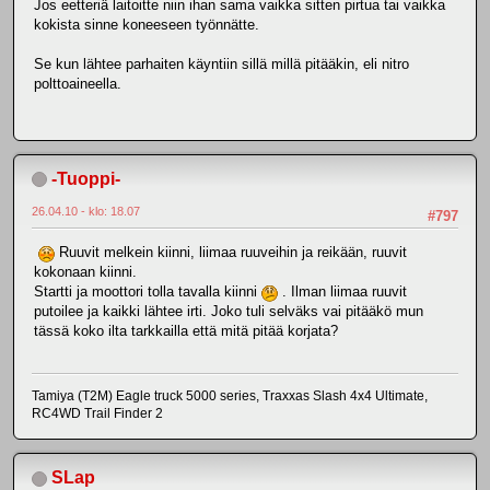
Jos eetteriä laitoitte niin ihan sama vaikka sitten pirtua tai vaikka
kokista sinne koneeseen työnnätte.
Se kun lähtee parhaiten käyntiin sillä millä pitääkin, eli nitro
polttoaineella.
-Tuoppi-
26.04.10 - klo: 18.07
#797
Ruuvit melkein kiinni, liimaa ruuveihin ja reikään, ruuvit
kokonaan kiinni.
Startti ja moottori tolla tavalla kiinni
. Ilman liimaa ruuvit
putoilee ja kaikki lähtee irti. Joko tuli selväks vai pitääkö mun
tässä koko ilta tarkkailla että mitä pitää korjata?
Tamiya (T2M) Eagle truck 5000 series, Traxxas Slash 4x4 Ultimate,
RC4WD Trail Finder 2
SLap