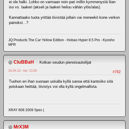
ei ole halki. Lohko on varmaan noin pari millin kymmenystä liian
iso vs. laakeri (akseli ja laakeri heiluu vähän ylös/alas).
Kannattaako tuota yrittää tiivistää jollain vai meneekö kone verkon
painoksi...?
JQ Products The Car Yellow Edition - Hobao Hyper 8.5 Pro - Kyosho
MFR
CluBBaH
Kotkan seudun pienoisautoilijat
20.04.10 - klo: 13.00
#782
Tuohon en ihan suoraan uskalla kyllä sanoa että kantsiiko sitä
poiskaan heittää, tiivistys voi olla kyllä ongelmallista.
XRAY 808 2009 Spec |
MrX3M