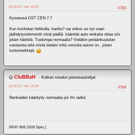
22.04.10 - klo: 18.21
#783
Kyseessä GST CEN 7.7
Kun kosketan hehkulla, kantta? vai onkos se nyt vaan
jäähdytyselementti siinä päällä. kääntää auto renkaita ottaa siis
jotain häiriötä. Tuskimpa normaalia? Vieläkin peräänkuulutan
vastausta että mistä tietäisi mitä versiota autoni on...jotain
tuntomerkkejä
CluBBaH
Kotkan seudun pienoisautoilijat
22.04.10 - klo: 20.18
#784
Renkaiden kääntyily normaalia jos fm radiot.
XRAY 808 2009 Spec |