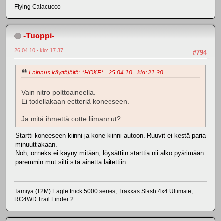
Flying Calacucco
-Tuoppi-
26.04.10 - klo: 17.37
#794
Lainaus käyttäjältä: *HOKE* - 25.04.10 - klo: 21.30
Vain nitro polttoaineella.
Ei todellakaan eetteriä koneeseen.
Ja mitä ihmettä ootte liimannut?
Startti koneeseen kiinni ja kone kiinni autoon. Ruuvit ei kestä paria
minuuttiakaan.
Noh, onneks ei käyny mitään, löysättiin starttia nii alko pyärimään
paremmin mut silti sitä ainetta laitettiin.
Tamiya (T2M) Eagle truck 5000 series, Traxxas Slash 4x4 Ultimate,
RC4WD Trail Finder 2