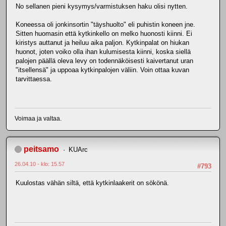
No sellanen pieni kysymys/varmistuksen haku olisi nytten.
Koneessa oli jonkinsortin "täyshuolto" eli puhistin koneen jne.
Sitten huomasin että kytkinkello on melko huonosti kiinni. Ei
kiristys auttanut ja heiluu aika paljon. Kytkinpalat on hiukan
huonot, joten voiko olla ihan kulumisesta kiinni, koska siellä
palojen päällä oleva levy on todennäköisesti kaivertanut uran
"itsellensä" ja uppoaa kytkinpalojen väliin. Voin ottaa kuvan
tarvittaessa.
Voimaa ja valtaa.
peitsamo
KUArc
26.04.10 - klo: 15.57
#793
Kuulostas vähän siltä, että kytkinlaakerit on sökönä.