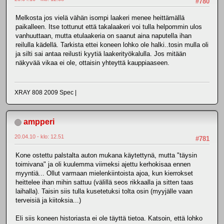
#780
Melkosta jos vielä vähän isompi laakeri menee heittämällä
paikalleen. Itse tottunut että takalaakeri voi tulla helpommin ulos
vanhuuttaan, mutta etulaakeria on saanut aina naputella ihan
reilulla kädellä. Tarkista ettei koneen lohko ole halki..tosin mulla oli
ja silti sai antaa reilusti kyytiä laakerityökalulla. Jos mitään
näkyvää vikaa ei ole, ottaisin yhteyttä kauppiaaseen.
XRAY 808 2009 Spec |
ampperi
20.04.10 - klo: 12.51
#781
Kone ostettu palstalta auton mukana käytettynä, mutta "täysin
toimivana" ja oli kuulemma viimeksi ajettu kerhokisaa ennen
myyntiä... Ollut varmaan mielenkiintoista ajoa, kun kierrokset
heittelee ihan mihin sattuu (välillä seos rikkaalla ja sitten taas
laihalla). Taisin siis tulla kusetetuksi tolta osin (myyjälle vaan
terveisiä ja kiitoksia...)
Eli siis koneen historiasta ei ole täyttä tietoa. Katsoin, että lohko