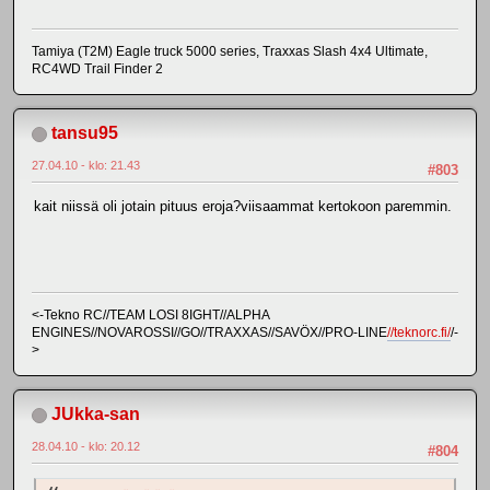
Tamiya (T2M) Eagle truck 5000 series, Traxxas Slash 4x4 Ultimate,
RC4WD Trail Finder 2
tansu95
27.04.10 - klo: 21.43
#803
kait niissä oli jotain pituus eroja?viisaammat kertokoon paremmin.
<-Tekno RC//TEAM LOSI 8IGHT//ALPHA
ENGINES//NOVAROSSI//GO//TRAXXAS//SAVÖX//PRO-LINE
//teknorc.fi/
/-
>
JUkka-san
28.04.10 - klo: 20.12
#804