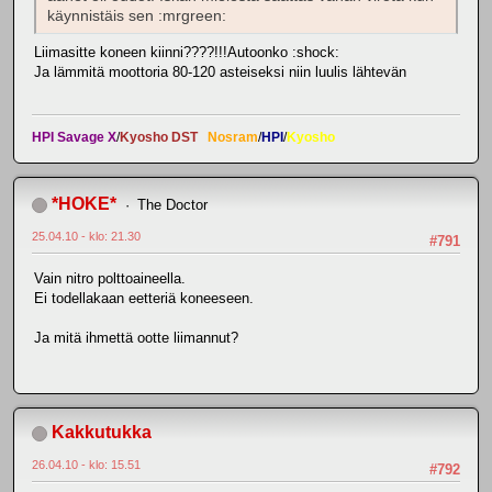
käynnistäis sen :mrgreen:
Liimasitte koneen kiinni????!!!Autoonko :shock:
Ja lämmitä moottoria 80-120 asteiseksi niin luulis lähtevän
HPI Savage X
/
Kyosho DST
Nosram
/
HPI
/
Kyosho
*HOKE*
The Doctor
25.04.10 - klo: 21.30
#791
Vain nitro polttoaineella.
Ei todellakaan eetteriä koneeseen.
Ja mitä ihmettä ootte liimannut?
Kakkutukka
26.04.10 - klo: 15.51
#792