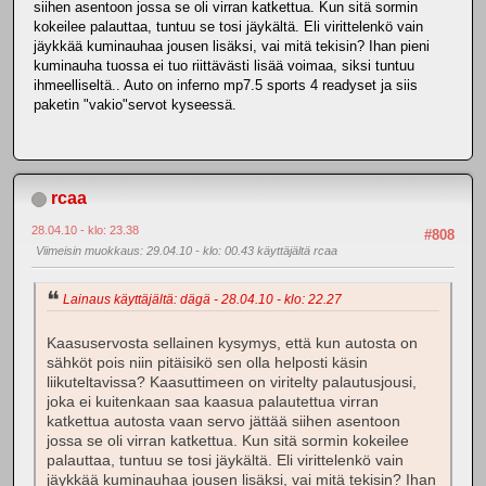
siihen asentoon jossa se oli virran katkettua. Kun sitä sormin
kokeilee palauttaa, tuntuu se tosi jäykältä. Eli virittelenkö vain
jäykkää kuminauhaa jousen lisäksi, vai mitä tekisin? Ihan pieni
kuminauha tuossa ei tuo riittävästi lisää voimaa, siksi tuntuu
ihmeelliseltä.. Auto on inferno mp7.5 sports 4 readyset ja siis
paketin "vakio"servot kyseessä.
rcaa
28.04.10 - klo: 23.38
#808
Viimeisin muokkaus
: 29.04.10 - klo: 00.43 käyttäjältä rcaa
Lainaus käyttäjältä: dägä - 28.04.10 - klo: 22.27
Kaasuservosta sellainen kysymys, että kun autosta on
sähköt pois niin pitäisikö sen olla helposti käsin
liikuteltavissa? Kaasuttimeen on viritelty palautusjousi,
joka ei kuitenkaan saa kaasua palautettua virran
katkettua autosta vaan servo jättää siihen asentoon
jossa se oli virran katkettua. Kun sitä sormin kokeilee
palauttaa, tuntuu se tosi jäykältä. Eli virittelenkö vain
jäykkää kuminauhaa jousen lisäksi, vai mitä tekisin? Ihan