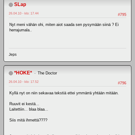
SLap
26.04.10 - klo: 17.44
#795
Nyt meni vähän ohi, miten aiot saada sen pysymään siinä ? Ei
herrajumala..
Jeps
*HOKE*
The Doctor
26.04.10 - klo: 17.52
#796
Kyllä nyt on niin sekavaa tekstiä ettei ymmärrä yhtään mitään.
Ruuvit ei kestä...
Laitettiin... blaa blaa...
Siis mitä ihmettä????