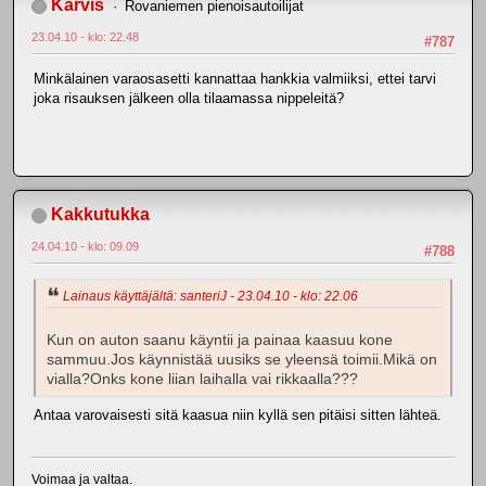
Karvis
Rovaniemen pienoisautoilijat
23.04.10 - klo: 22.48
#787
Minkälainen varaosasetti kannattaa hankkia valmiiksi, ettei tarvi
joka risauksen jälkeen olla tilaamassa nippeleitä?
Kakkutukka
24.04.10 - klo: 09.09
#788
Lainaus käyttäjältä: santeriJ - 23.04.10 - klo: 22.06
Kun on auton saanu käyntii ja painaa kaasuu kone
sammuu.Jos käynnistää uusiks se yleensä toimii.Mikä on
vialla?Onks kone liian laihalla vai rikkaalla???
Antaa varovaisesti sitä kaasua niin kyllä sen pitäisi sitten lähteä.
Voimaa ja valtaa.