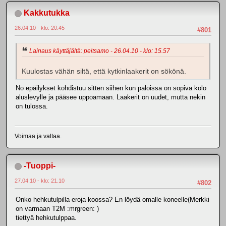
Kakkutukka
26.04.10 - klo: 20.45
#801
Lainaus käyttäjältä: peitsamo - 26.04.10 - klo: 15.57
Kuulostas vähän siltä, että kytkinlaakerit on sökönä.
No epäilykset kohdistuu sitten siihen kun paloissa on sopiva kolo
aluslevylle ja pääsee uppoamaan. Laakerit on uudet, mutta nekin
on tulossa.
Voimaa ja valtaa.
-Tuoppi-
27.04.10 - klo: 21.10
#802
Onko hehkutulpilla eroja koossa? En löydä omalle koneelle(Merkki
on varmaan T2M :mrgreen: )
tiettyä hehkutulppaa.