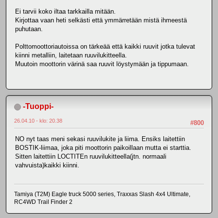
Ei tarvii koko iltaa tarkkailla mitään.
Kirjottaa vaan heti selkästi että ymmärretään mistä ihmeestä
puhutaan.
Polttomoottoriautoissa on tärkeää että kaikki ruuvit jotka tulevat
kiinni metalliin, laitetaan ruuvilukitteella.
Muutoin moottorin värinä saa ruuvit löystymään ja tippumaan.
-Tuoppi-
26.04.10 - klo: 20.38
#800
NO nyt taas meni sekasi ruuvilukite ja liima. Ensiks laitettiin
BOSTIK-liimaa, joka piti moottorin paikoillaan mutta ei starttia.
Sitten laitettiin LOCTITEn ruuvilukitteella(jtn. normaali
vahvuista)kaikki kiinni.
Tamiya (T2M) Eagle truck 5000 series, Traxxas Slash 4x4 Ultimate,
RC4WD Trail Finder 2