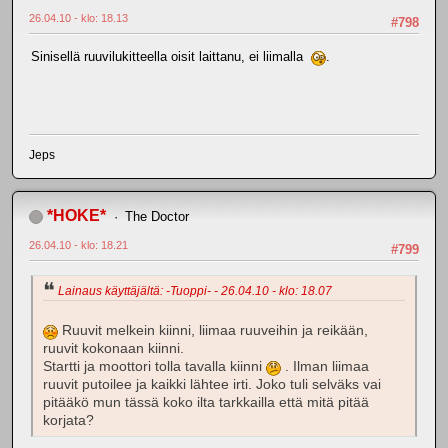
26.04.10 - klo: 18.13
#798
Sinisellä ruuvilukitteella oisit laittanu, ei liimalla
.
Jeps
*HOKE*
The Doctor
26.04.10 - klo: 18.21
#799
Lainaus käyttäjältä: -Tuoppi- - 26.04.10 - klo: 18.07
Ruuvit melkein kiinni, liimaa ruuveihin ja reikään,
ruuvit kokonaan kiinni.
Startti ja moottori tolla tavalla kiinni
. Ilman liimaa
ruuvit putoilee ja kaikki lähtee irti. Joko tuli selväks vai
pitääkö mun tässä koko ilta tarkkailla että mitä pitää
korjata?