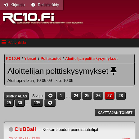
Kirjaudu
Rekisteröidy
Päävalikko
RC10.FI
/
Yleiset
/
Polttisautot
/
Aloittelijan polttiskysymykset
Aloittelijan polttiskysymykset
Aloittaja vilzuh, 10.06.09 - klo: 10.08
1
...
24
25
26
27
28
Sivuja
SIIRRY ALAS
29
30
...
135
KÄYTTÄJÄN TOIMET
CluBBaH
Kotkan seudun pienoisautoilijat
20.04.10 - klo: 12.08