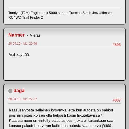
Tamiya (T2M) Eagle truck 5000 series, Traxxas Slash 4x4 Ultimate,
RC4WD Trail Finder 2
Narmer
Vieras
28.04.10 - klo: 20.46
#806
Voit käyttää.
dägä
28.04.10 - klo: 22.27
#807
Kaasuservosta sellainen kysymys, että kun autosta on sähköt
pois niin pitäisikö sen olla helposti käsin liikuteltavissa?
Kaasuttimeen on viritelty palautusjousi, joka ei kuitenkaan saa
kaasua palautettua virran katkettua autosta vaan servo jättää