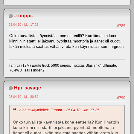
-Tuoppi-
25.04.10 - klo: 17.25
#789
Onko turvallista käynnistää kone eetterillä? Kun liimattiin kone
kiinni niin startti ei jaksanu pyörittää moottoria ja äänet oli oudot.
Iskän mielestä saattas vähän virota kun käynnistäis sen :mrgreen:
Tamiya (T2M) Eagle truck 5000 series, Traxxas Slash 4x4 Ultimate,
RC4WD Trail Finder 2
Hpi_savage
25.04.10 - klo: 20.59
#790
Lainaus käyttäjältä: -Tuoppi- - 25.04.10 - klo: 17.25
Onko turvallista käynnistää kone eetterillä? Kun liimattiin
kone kiinni niin startti ei jaksanu pyörittää moottoria ja
äänet oli oudot. Iskän mielestä saattas vähän virota kun