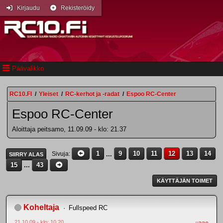
Kirjaudu
Rekisteröidy
Päävalikko
RC10.FI
/
Yleiset
/
RC-kerhot ja -radat
/
Espoo RC-Center
Espoo RC-Center
Aloittaja peitsamo, 11.09.09 - klo: 21.37
1
...
9
10
11
12
13
14
Sivuja
SIIRRY ALAS
15
...
43
KÄYTTÄJÄN TOIMET
Koheltaja
Fullspeed RC
21.10.09 - klo: 10.20