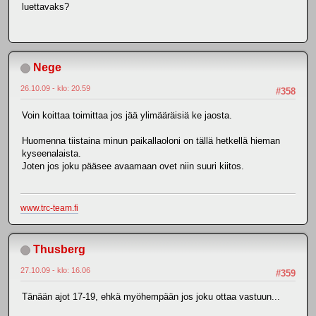
luettavaks?
Nege
26.10.09 - klo: 20.59
#358
Voin koittaa toimittaa jos jää ylimääräisiä ke jaosta.
Huomenna tiistaina minun paikallaoloni on tällä hetkellä hieman
kyseenalaista.
Joten jos joku pääsee avaamaan ovet niin suuri kiitos.
www.trc-team.fi
Thusberg
27.10.09 - klo: 16.06
#359
Tänään ajot 17-19, ehkä myöhempään jos joku ottaa vastuun...