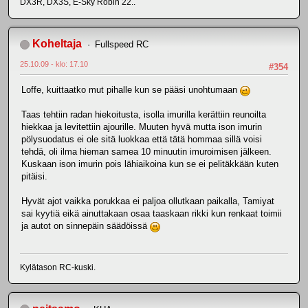
DX3R, DX3S, E-Sky Robin 22..
Koheltaja
Fullspeed RC
25.10.09 - klo: 17.10
#354
Loffe, kuittaatko mut pihalle kun se pääsi unohtumaan
Taas tehtiin radan hiekoitusta, isolla imurilla kerättiin reunoilta
hiekkaa ja levitettiin ajourille. Muuten hyvä mutta ison imurin
pölysuodatus ei ole sitä luokkaa että tätä hommaa sillä voisi
tehdä, oli ilma hieman samea 10 minuutin imuroimisen jälkeen.
Kuskaan ison imurin pois lähiaikoina kun se ei pelitäkkään kuten
pitäisi.
Hyvät ajot vaikka porukkaa ei paljoa ollutkaan paikalla, Tamiyat
sai kyytiä eikä ainuttakaan osaa taaskaan rikki kun renkaat toimii
ja autot on sinnepäin säädöissä
Kylätason RC-kuski.