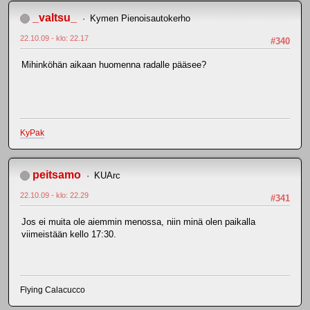
_valtsu_
Kymen Pienoisautokerho
22.10.09 - klo: 22.17
#340
Mihinköhän aikaan huomenna radalle pääsee?
KyPak
peitsamo
KUArc
22.10.09 - klo: 22.29
#341
Jos ei muita ole aiemmin menossa, niin minä olen paikalla
viimeistään kello 17:30.
Flying Calacucco