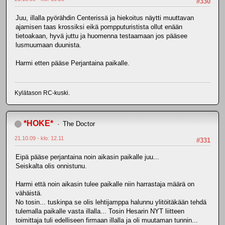
#330
Juu, illalla pyörähdin Centerissä ja hiekoitus näytti muuttavan
ajamisen taas krossiksi eikä pompputuristista ollut enään
tietoakaan, hyvä juttu ja huomenna testaamaan jos pääsee
lusmuumaan duunista.
Harmi etten pääse Perjantaina paikalle.
Kylätason RC-kuski.
*HOKE*
The Doctor
21.10.09 - klo: 12.11
#331
Eipä pääse perjantaina noin aikasin paikalle juu...
Seiskalta olis onnistunu.
Harmi että noin aikasin tulee paikalle niin harrastaja määrä on
vähäistä.
No tosin... tuskinpa se olis lehtijamppa halunnu ylitöitäkään tehdä
tulemalla paikalle vasta illalla... Tosin Hesarin NYT liitteen
toimittaja tuli edelliseen firmaan illalla ja oli muutaman tunnin...