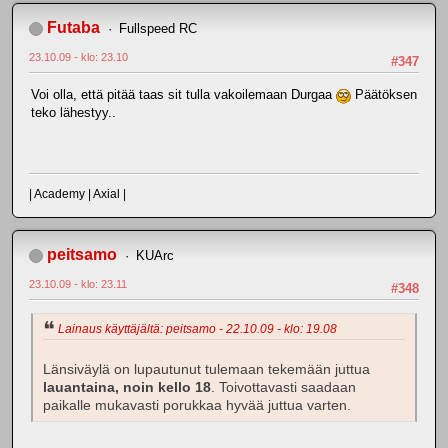
Futaba
Fullspeed RC
23.10.09 - klo: 23.10
#347
Voi olla, että pitää taas sit tulla vakoilemaan Durgaa
Päätöksen
teko lähestyy..
| Academy | Axial |
peitsamo
KUArc
23.10.09 - klo: 23.11
#348
Lainaus käyttäjältä: peitsamo - 22.10.09 - klo: 19.08
Länsiväylä on lupautunut tulemaan tekemään juttua
lauantaina, noin kello 18
. Toivottavasti saadaan
paikalle mukavasti porukkaa hyvää juttua varten.