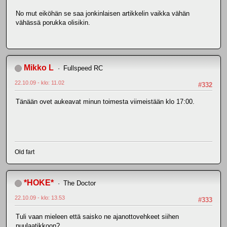
No mut eiköhän se saa jonkinlaisen artikkelin vaikka vähän
vähässä porukka olisikin.
Mikko L
Fullspeed RC
22.10.09 - klo: 11.02
#332
Tänään ovet aukeavat minun toimesta viimeistään klo 17:00.
Old fart
*HOKE*
The Doctor
22.10.09 - klo: 13.53
#333
Tuli vaan mieleen että saisko ne ajanottovehkeet siihen
puulaatikkoon?