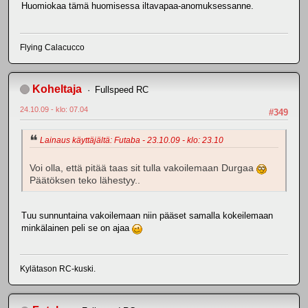
Huomiokaa tämä huomisessa iltavapaa-anomuksessanne.
Flying Calacucco
Koheltaja
Fullspeed RC
24.10.09 - klo: 07.04
#349
Lainaus käyttäjältä: Futaba - 23.10.09 - klo: 23.10
Voi olla, että pitää taas sit tulla vakoilemaan Durgaa
Päätöksen teko lähestyy..
Tuu sunnuntaina vakoilemaan niin pääset samalla kokeilemaan
minkälainen peli se on ajaa
Kylätason RC-kuski.