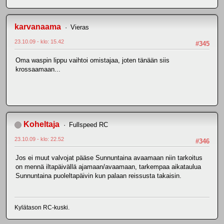
karvanaama
Vieras
23.10.09 - klo: 15.42
#345
Oma waspin lippu vaihtoi omistajaa, joten tänään siis
krossaamaan...
Koheltaja
Fullspeed RC
23.10.09 - klo: 22.52
#346
Jos ei muut valvojat pääse Sunnuntaina avaamaan niin tarkoitus
on mennä iltapäivällä ajamaan/avaamaan, tarkempaa aikataulua
Sunnuntaina puoleltapäivin kun palaan reissusta takaisin.
Kylätason RC-kuski.