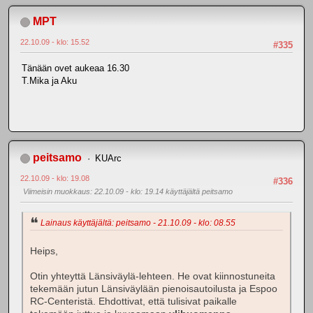
MPT
22.10.09 - klo: 15.52
#335
Tänään ovet aukeaa 16.30
T.Mika ja Aku
peitsamo
KUArc
22.10.09 - klo: 19.08
#336
Viimeisin muokkaus
: 22.10.09 - klo: 19.14 käyttäjältä peitsamo
Lainaus käyttäjältä: peitsamo - 21.10.09 - klo: 08.55
Heips,
Otin yhteyttä Länsiväylä-lehteen. He ovat kiinnostuneita
tekemään jutun Länsiväylään pienoisautoilusta ja Espoo
RC-Centeristä. Ehdottivat, että tulisivat paikalle