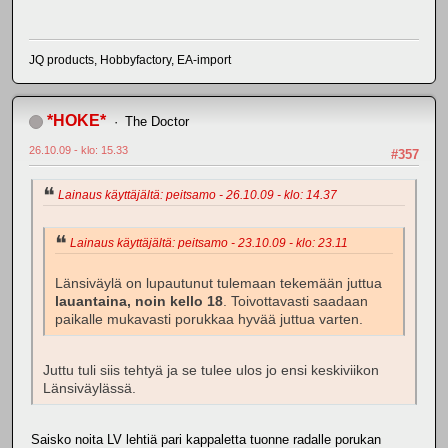
JQ products, Hobbyfactory, EA-import
*HOKE*
The Doctor
26.10.09 - klo: 15.33
#357
Lainaus käyttäjältä: peitsamo - 26.10.09 - klo: 14.37
Lainaus käyttäjältä: peitsamo - 23.10.09 - klo: 23.11
Länsiväylä on lupautunut tulemaan tekemään juttua
lauantaina, noin kello 18
. Toivottavasti saadaan
paikalle mukavasti porukkaa hyvää juttua varten.
Juttu tuli siis tehtyä ja se tulee ulos jo ensi keskiviikon
Länsiväylässä.
Saisko noita LV lehtiä pari kappaletta tuonne radalle porukan