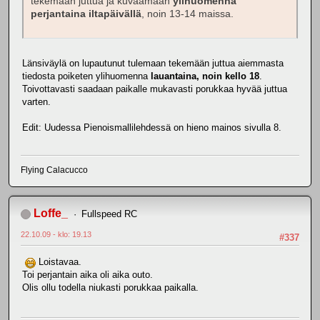
tekemään juttua ja kuvaamaan
ylihuomenna
perjantaina iltapäivällä
, noin 13-14 maissa.
Länsiväylä on lupautunut tulemaan tekemään juttua aiemmasta
tiedosta poiketen ylihuomenna
lauantaina, noin kello 18
.
Toivottavasti saadaan paikalle mukavasti porukkaa hyvää juttua
varten.
Edit: Uudessa Pienoismallilehdessä on hieno mainos sivulla 8.
Flying Calacucco
Loffe_
Fullspeed RC
22.10.09 - klo: 19.13
#337
Loistavaa.
Toi perjantain aika oli aika outo.
Olis ollu todella niukasti porukkaa paikalla.