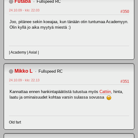
Futaba
Fullspeed RC
24.10.09 - klo: 22.03
#350
Joo, pitänee sekin koeajaa, kun tänään otin tuntumaa Academyyn.
Olin kyllä jo aika myytyä miestä :)
| Academy | Axial |
Mikko L
Fullspeed RC
24.10.09 - klo: 22.13
#351
Kannattaa ennen hankintapäätöstä tutustua myös
Cattiin
, hinta,
laatu ja ominaisuudet kohtaa varsin sulassa sovussa
Old fart