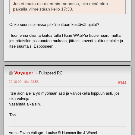
Jos ei muita ole aiemmin menossa, niin minä olen
paikalla viimeistään kello 17:30.
Onko suunnitelmissa pitkälle iltaan kestävät ajelut?
Huomenna olisi tarkoitus tulla Hki:in WASPia kuulemaan, mutta
jos ottaisikin pikkuauton mukaan, jättäisi kaverit kulttuuritalolle ja
itse suuntaisi Espooseen..
Voyager
Fullspeed RC
22.10.09 - klo: 22.58
#344
Itse aion ajella yö myöhään asti ja valvoskella loppuun asti, jos
eka valvoja
väsähtää aikaisin.
Toni
Arrma Fazon Voltage...Louise St Hummer tire & Wheel...