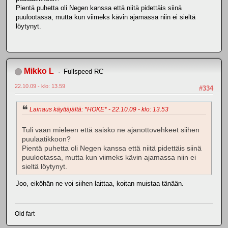
Pientä puhetta oli Negen kanssa että niitä pidettäis siinä
puulootassa, mutta kun viimeks kävin ajamassa niin ei sieltä
löytynyt.
Mikko L
Fullspeed RC
22.10.09 - klo: 13.59
#334
Lainaus käyttäjältä: *HOKE* - 22.10.09 - klo: 13.53
Tuli vaan mieleen että saisko ne ajanottovehkeet siihen
puulaatikkoon?
Pientä puhetta oli Negen kanssa että niitä pidettäis siinä
puulootassa, mutta kun viimeks kävin ajamassa niin ei
sieltä löytynyt.
Joo, eiköhän ne voi siihen laittaa, koitan muistaa tänään.
Old fart