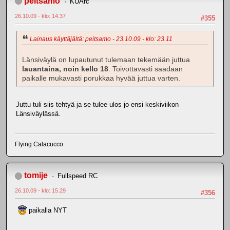
peitsamo
KUArc
26.10.09 - klo: 14.37
#355
Lainaus käyttäjältä: peitsamo - 23.10.09 - klo: 23.11
Länsiväylä on lupautunut tulemaan tekemään juttua
lauantaina, noin kello 18
. Toivottavasti saadaan
paikalle mukavasti porukkaa hyvää juttua varten.
Juttu tuli siis tehtyä ja se tulee ulos jo ensi keskiviikon
Länsiväylässä.
Flying Calacucco
tomije
Fullspeed RC
26.10.09 - klo: 15.29
#356
paikalla NYT