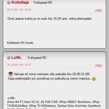
Koheltaja
Fullspeed RC
25.10.09 - klo: 12.06
#352
Ovet aukee kohta ja on auki klo 15.00 asti, ehkä pitempään.
Kylätason RC-kuski.
Loffe_
Fullspeed RC
25.10.09 - klo: 16.57
#353
Valvoja eli minä meinaan olla paikalla klo.18.00-21.00!
Jopa pidempään jos porukkaa on paikalla ja meno maistuu.
-Löffe-
(Asso B4 FT, Asso SC10, JQ THE CAR, XRay XB8EC Brushless, XRay
T1FK05(Drifter), XRay T2-009(stanu), Tamiya Terra Scorcher, Spektrum