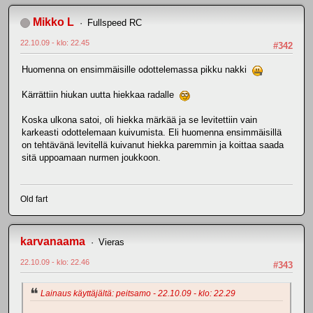
Mikko L
Fullspeed RC
22.10.09 - klo: 22.45
#342
Huomenna on ensimmäisille odottelemassa pikku nakki
Kärrättiin hiukan uutta hiekkaa radalle
Koska ulkona satoi, oli hiekka märkää ja se levitettiin vain
karkeasti odottelemaan kuivumista. Eli huomenna ensimmäisillä
on tehtävänä levitellä kuivanut hiekka paremmin ja koittaa saada
sitä uppoamaan nurmen joukkoon.
Old fart
karvanaama
Vieras
22.10.09 - klo: 22.46
#343
Lainaus käyttäjältä: peitsamo - 22.10.09 - klo: 22.29