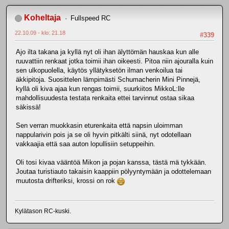
Koheltaja
Fullspeed RC
22.10.09 - klo: 21.18
#339
Ajo ilta takana ja kyllä nyt oli ihan älyttömän hauskaa kun alle
ruuvattiin renkaat jotka toimii ihan oikeesti. Pitoa niin ajouralla kuin
sen ulkopuolella, käytös yllätyksetön ilman venkoilua tai
äkkipitoja. Suosittelen lämpimästi Schumacherin Mini Pinnejä,
kyllä oli kiva ajaa kun rengas toimii, suurkiitos MikkoL:lle
mahdollisuudesta testata renkaita ettei tarvinnut ostaa sikaa
säkissä!
Sen verran muokkasin eturenkaita että napsin uloimman
nappularivin pois ja se oli hyvin pitkälti siinä, nyt odotellaan
vakkaajia että saa auton lopullisiin setuppeihin.
Oli tosi kivaa vääntöä Mikon ja pojan kanssa, tästä mä tykkään.
Joutaa turistiauto takaisin kaappiin pölyyntymään ja odottelemaan
muutosta drifteriksi, krossi on rok
Kylätason RC-kuski.