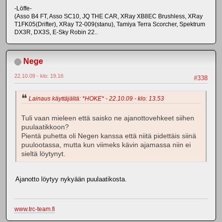
-Löffe-
(Asso B4 FT, Asso SC10, JQ THE CAR, XRay XB8EC Brushless, XRay
T1FK05(Drifter), XRay T2-009(stanu), Tamiya Terra Scorcher, Spektrum
DX3R, DX3S, E-Sky Robin 22..
Nege
22.10.09 - klo: 19.16
#338
Lainaus käyttäjältä: *HOKE* - 22.10.09 - klo: 13.53
Tuli vaan mieleen että saisko ne ajanottovehkeet siihen
puulaatikkoon?
Pientä puhetta oli Negen kanssa että niitä pidettäis siinä
puulootassa, mutta kun viimeks kävin ajamassa niin ei
sieltä löytynyt.
Ajanotto löytyy nykyään puulaatikosta.
www.trc-team.fi