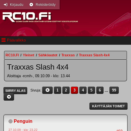
Kirjaudu
Rekisteröidy
Päävalikko
RC10.FI
/
Yleiset
/
Sähköautot
/
Traxxas
/
Traxxas Slash 4x4
Traxxas Slash 4x4
Aloittaja -rcmh-, 09.10.09 - klo: 13.44
1
2
3
4
5
6
...
99
Sivuja
SIIRRY ALAS
KÄYTTÄJÄN TOIMET
Penguin
27.10.09 - klo: 23.22