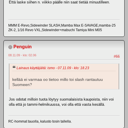
Että laske siihen n. viikko päälle niin saat tietää minuutilleen.
MMM E-Revo,Sidewinder SLASH,Mamba Max E-SAVAGE,mamba-25
ZK-2, 1/16 Revo VXL,Sidewinder+mabuchi Tamiya Mini M05
Penguin
08.11.09 - klo: 02.06
#66
Lainaus käyttäjältä: ismo - 07.11.09 - klo: 18.23
kellää ei varmaa oo tietoo millo toi slash rantautuu
Suomeen?
Jos odotat milloin tuota löytyy suomalaisista kaupoista, niin voi
olla että jo tammi-helmikuussa, voi olla että vasta kesällä.
RC-hommat tauolla, kalusto tosin tallella.