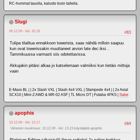
RC-hommat tauolla, kalusto tosin tallella.
Slugi
06.12.09 - klo: 20.18
#83
Tulipa tilailtua ennakkoon towerista, saas nähdä milloin saapuu
kun ovat towerissakin muuttaneet arvion late dec:iksi...
Tammikuussa varmasti siis odotettavissa.
Akkujakin pitäisi alkaa jo katselemaan valmiiksi kun tietäis mittoja
vaan
E-Maxx BL | | 2x Slash VXL | Slash 4x4 VXL | Stampede 4x4 | | 2x Axial
SCX10 | Mini-Z AWD & MR-02 ASF | TL Micro DT | Futaba 4PKS |
Sabe
apophis
10.12.09 - klo: 13.17
#84
Viimeisin muokkaus
: 10.12.09 - klo: 13.23 käyttäjältä apophis
Platinium Edition julkaistu!!! Ilman radioita! Ja paljon herkkua