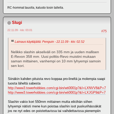
RC-hommat tauolla, kalusto tosin tallella.
Slugi
22.11.09 - klo: 03.01
#75
Lainaus käyttäjältä: Penguin - 22.11.09 - klo: 02.52
Nelikko slashin akseliväli on 335 mm ja uuden mallisen
E-Revon 358 mm. Uusi polttis-Revo muistini mukaan
saman mittainen, vanhempi on 10 mm lyhyempi samoin
sen kori.
Siinäkin kahden pituista revo koppaa pro-lineltä ja molempia saapi
tuosta läheltä sabesta
http://www3.towerhobbies.com/cgi-bin/wti0001p?&I=LXNVV8&P=7
http://www3.towerhobbies.com/cgi-bin/wti0001p?&I=LXJGP9&P=7
Slashin vakio kori 550mm mittainen mutta eiköhän siihen
lyhyempi nätisti mene kun poistaa slashin isot puskurihässäkät
jos ne nyt edes on poistettavissa tai vaihdettavissa pienempiin