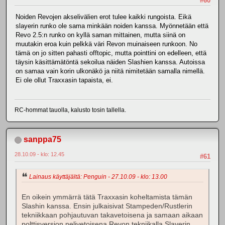
#60
Noiden Revojen akselivälien erot tulee kaikki rungoista. Eikä
slayerin runko ole sama minkään noiden kanssa. Myönnetään että
Revo 2.5:n runko on kyllä saman mittainen, mutta siinä on
muutakin eroa kuin pelkkä väri Revon muinaiseen runkoon. No
tämä on jo sitten pahasti offtopic, mutta pointtini on edelleen, että
täysin käsittämätöntä sekoilua näiden Slashien kanssa. Autoissa
on samaa vain korin ulkonäkö ja niitä nimitetään samalla nimellä.
Ei ole ollut Traxxasin tapaista, ei.
RC-hommat tauolla, kalusto tosin tallella.
sanppa75
28.10.09 - klo: 12.45
#61
Lainaus käyttäjältä: Penguin - 27.10.09 - klo: 13.00
En oikein ymmärrä tätä Traxxasin koheltamista tämän
Slashin kanssa. Ensin julkaisivat Stampeden/Rustlerin
tekniikkaan pohjautuvan takavetoisena ja samaan aikaan
polttisversion nelivetoisena Revon tekniikalla Slayerin