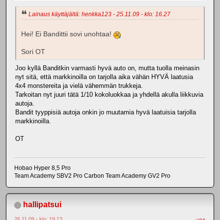
Lainaus käyttäjältä: henkka123 - 25.11.09 - klo: 16.27
Hei! Ei Bandittii sovi unohtaa!
Sori OT
Joo kyllä Banditkin varmasti hyvä auto on, mutta tuolla meinasin
nyt sitä, että markkinoilla on tarjolla aika vähän HYVÄ laatusia
4x4 monstereita ja vielä vähemmän trukkeja.
Tarkoitan nyt juuri tätä 1/10 kokoluokkaa ja yhdellä akulla liikkuvia
autoja.
Bandit tyyppisiä autoja onkin jo muutamia hyvä laatuisia tarjolla
markkinoilla.
OT
Hobao Hyper 8,5 Pro
Team Academy SBV2 Pro Carbon Team Academy GV2 Pro
hallipatsui
26.11.09 - klo: 19.13