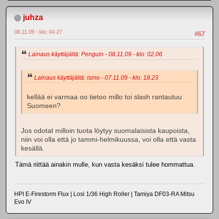
juhza
08.11.09 - klo: 04.27
#67
Lainaus käyttäjältä: Penguin - 08.11.09 - klo: 02.06
Lainaus käyttäjältä: ismo - 07.11.09 - klo: 18.23
kellää ei varmaa oo tietoo millo toi slash rantautuu
Suomeen?
Jos odotat milloin tuota löytyy suomalaisista kaupoista,
niin voi olla että jo tammi-helmikuussa, voi olla että vasta
kesällä.
Tämä riittää ainakin mulle, kun vasta kesäksi tulee hommattua.
HPI E-Firestorm Flux | Losi 1/36 High Roller | Tamiya DF03-RA Mitsu
Evo IV