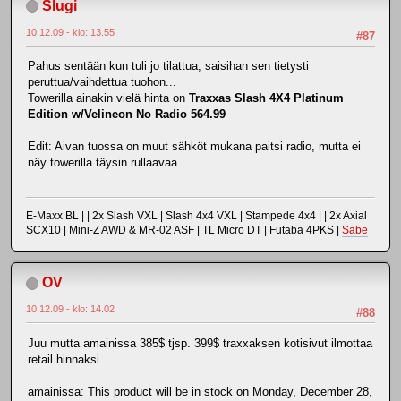
Slugi
10.12.09 - klo: 13.55
#87
Pahus sentään kun tuli jo tilattua, saisihan sen tietysti
peruttua/vaihdettua tuohon...
Towerilla ainakin vielä hinta on
Traxxas Slash 4X4 Platinum
Edition w/Velineon No Radio 564.99
Edit: Aivan tuossa on muut sähköt mukana paitsi radio, mutta ei
näy towerilla täysin rullaavaa
E-Maxx BL | | 2x Slash VXL | Slash 4x4 VXL | Stampede 4x4 | | 2x Axial
SCX10 | Mini-Z AWD & MR-02 ASF | TL Micro DT | Futaba 4PKS |
Sabe
OV
10.12.09 - klo: 14.02
#88
Juu mutta amainissa 385$ tjsp. 399$ traxxaksen kotisivut ilmottaa
retail hinnaksi...
amainissa: This product will be in stock on Monday, December 28,