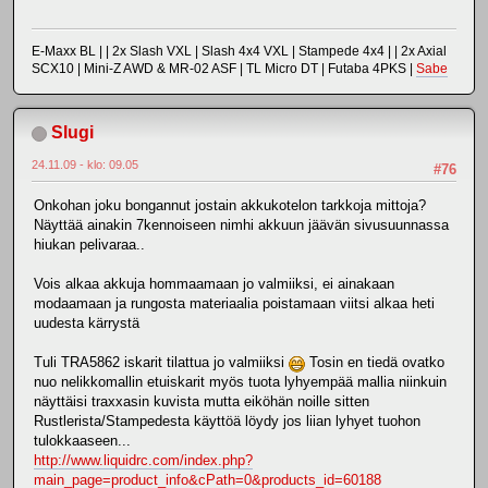
E-Maxx BL | | 2x Slash VXL | Slash 4x4 VXL | Stampede 4x4 | | 2x Axial
SCX10 | Mini-Z AWD & MR-02 ASF | TL Micro DT | Futaba 4PKS |
Sabe
Slugi
24.11.09 - klo: 09.05
#76
Onkohan joku bongannut jostain akkukotelon tarkkoja mittoja?
Näyttää ainakin 7kennoiseen nimhi akkuun jäävän sivusuunnassa
hiukan pelivaraa..
Vois alkaa akkuja hommaamaan jo valmiiksi, ei ainakaan
modaamaan ja rungosta materiaalia poistamaan viitsi alkaa heti
uudesta kärrystä
Tuli TRA5862 iskarit tilattua jo valmiiksi
Tosin en tiedä ovatko
nuo nelikkomallin etuiskarit myös tuota lyhyempää mallia niinkuin
näyttäisi traxxasin kuvista mutta eiköhän noille sitten
Rustlerista/Stampedesta käyttöä löydy jos liian lyhyet tuohon
tulokkaaseen...
http://www.liquidrc.com/index.php?
main_page=product_info&cPath=0&products_id=60188