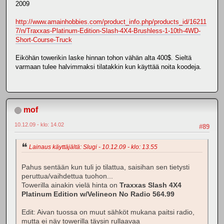
2009
http://www.amainhobbies.com/product_info.php/products_id/16211
7/n/Traxxas-Platinum-Edition-Slash-4X4-Brushless-1-10th-4WD-
Short-Course-Truck
Eiköhän towerikin laske hinnan tohon vähän alta 400$. Sieltä
varmaan tulee halvimmaksi tilatakkin kun käyttää noita koodeja.
mof
10.12.09 - klo: 14.02
#89
Lainaus käyttäjältä: Slugi - 10.12.09 - klo: 13.55
Pahus sentään kun tuli jo tilattua, saisihan sen tietysti
peruttua/vaihdettua tuohon...
Towerilla ainakin vielä hinta on
Traxxas Slash 4X4
Platinum Edition w/Velineon No Radio 564.99
Edit: Aivan tuossa on muut sähköt mukana paitsi radio,
mutta ei näy towerilla täysin rullaavaa