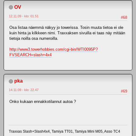
OV
12.11.09 - klo: 01.51
#68
Osa listaa näemmä näkyy jo towerissa. Tosin muuta tietoa ei ole
kuin hinta ja kilkkeen nimi. Traxxaksen sivuilla ei taas näy mitään
tietoja noilla osa numeroilla.
http://www3.towerhobbies.com/cgi-bin/WTI0095P?
FVSEARCH=slash+4x4
pka
14.11.09 - klo: 22.47
#69
Onko kukaan ennakkotilannut autoa ?
Traxxas Slash+Slash4x4, Tamiya TT01, Tamiya Mini M05, Asso TC4