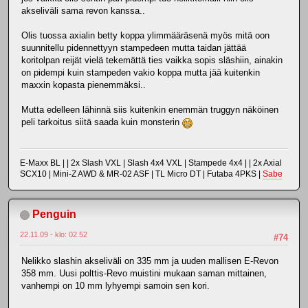
akseliväli sama revon kanssa..
Olis tuossa axialin betty koppa ylimmääräsenä myös mitä oon
suunnitellu pidennettyyn stampedeen mutta taidan jättää
koritolpan reijät vielä tekemättä ties vaikka sopis släshiin, ainakin
on pidempi kuin stampeden vakio koppa mutta jää kuitenkin
maxxin kopasta pienemmäksi..
Mutta edelleen lähinnä siis kuitenkin enemmän truggyn näköinen
peli tarkoitus siitä saada kuin monsterin
E-Maxx BL | | 2x Slash VXL | Slash 4x4 VXL | Stampede 4x4 | | 2x Axial
SCX10 | Mini-Z AWD & MR-02 ASF | TL Micro DT | Futaba 4PKS |
Sabe
Penguin
22.11.09 - klo: 02.52
#74
Nelikko slashin akseliväli on 335 mm ja uuden mallisen E-Revon
358 mm. Uusi polttis-Revo muistini mukaan saman mittainen,
vanhempi on 10 mm lyhyempi samoin sen kori.