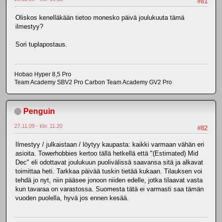
#81
Oliskos kenelläkään tietoo monesko päivä joulukuuta tämä
ilmestyy?
Sori tuplapostaus.
Hobao Hyper 8,5 Pro
Team Academy SBV2 Pro Carbon Team Academy GV2 Pro
Penguin
27.11.09 - klo: 11.20
#82
Ilmestyy / julkaistaan / löytyy kaupasta: kaikki varmaan vähän eri
asioita. Towerhobbies kertoo tällä hetkellä että "(Estimated) Mid
Dec" eli odottavat joulukuun puolivälissä saavansa sitä ja alkavat
toimittaa heti. Tarkkaa päivää tuskin tietää kukaan. Tilauksen voi
tehdä jo nyt, niin pääsee jonoon niiden edelle, jotka tilaavat vasta
kun tavaraa on varastossa. Suomesta tätä ei varmasti saa tämän
vuoden puolella, hyvä jos ennen kesää.