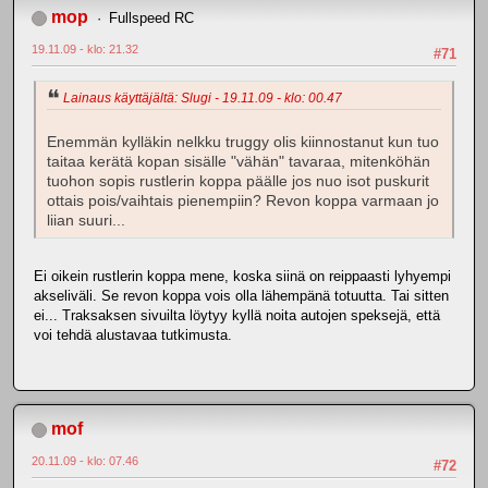
mop
Fullspeed RC
19.11.09 - klo: 21.32
#71
Lainaus käyttäjältä: Slugi - 19.11.09 - klo: 00.47
Enemmän kylläkin nelkku truggy olis kiinnostanut kun tuo
taitaa kerätä kopan sisälle "vähän" tavaraa, mitenköhän
tuohon sopis rustlerin koppa päälle jos nuo isot puskurit
ottais pois/vaihtais pienempiin? Revon koppa varmaan jo
liian suuri...
Ei oikein rustlerin koppa mene, koska siinä on reippaasti lyhyempi
akseliväli. Se revon koppa vois olla lähempänä totuutta. Tai sitten
ei... Traksaksen sivuilta löytyy kyllä noita autojen speksejä, että
voi tehdä alustavaa tutkimusta.
mof
20.11.09 - klo: 07.46
#72