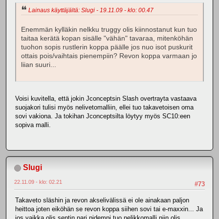
Lainaus käyttäjältä: Slugi - 19.11.09 - klo: 00.47
Enemmän kylläkin nelkku truggy olis kiinnostanut kun tuo
taitaa kerätä kopan sisälle "vähän" tavaraa, mitenköhän
tuohon sopis rustlerin koppa päälle jos nuo isot puskurit
ottais pois/vaihtais pienempiin? Revon koppa varmaan jo
liian suuri...
Voisi kuvitella, että jokin Jconceptsin Slash overtrayta vastaava
suojakori tulisi myös nelivetomalliin, ellei tuo takavetoisen oma
sovi vakiona. Ja tokihan Jconceptsilta löytyy myös SC10:een
sopiva malli.
Slugi
22.11.09 - klo: 02.21
#73
Takaveto släshin ja revon akselivälissä ei ole ainakaan paljon
heittoa joten eiköhän se revon koppa siihen sovi tai e-maxxin... Ja
jos vaikka olis sentin pari pidempi tuo nelikkomalli niin olis