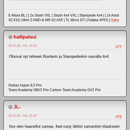
E-Maxx BL | | 2x Slash VXL | Slash 4x4 VXL | Stampede 4x4 | | 2x Axial
SCX10 | Mini-Z AWD & MR-02 ASF | TL Micro DT | Futaba 4PKS |
Sabe
hallipatsui
25.11.09 - klo: 15.41
#77
Olisivat nyt tehneet Rustlerin ja Stampedenkin samalla 4x4.
Hobao Hyper 8,5 Pro
Team Academy SBV2 Pro Carbon Team Academy GV2 Pro
JL-
25.11.09 - klo: 15.42
#78
Itse olen haaveillut samaa, 4wd rusty lähtisi samantien tilaukseen