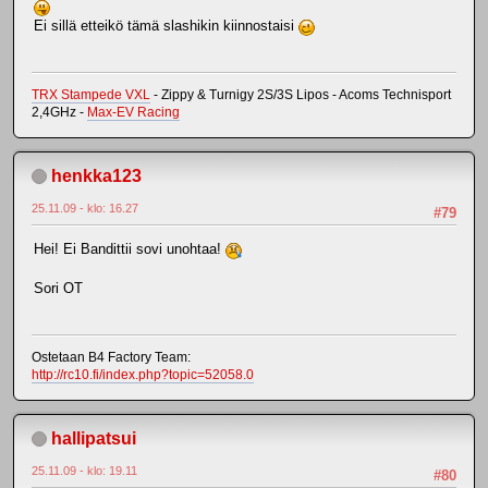
Ei sillä etteikö tämä slashikin kiinnostaisi
TRX Stampede VXL
- Zippy & Turnigy 2S/3S Lipos - Acoms Technisport
2,4GHz -
Max-EV Racing
henkka123
25.11.09 - klo: 16.27
#79
Hei! Ei Bandittii sovi unohtaa!
Sori OT
Ostetaan B4 Factory Team:
http://rc10.fi/index.php?topic=52058.0
hallipatsui
25.11.09 - klo: 19.11
#80