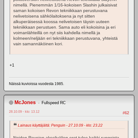
nimellä. Pienemmän 1/16-kokoisen Slashin julkaisivat
saman kokoisen Revon tekniikkaan perustuvana
nelivetoisena sähkölaitoksena ja nyt sitten
alkuperäisessä koossa nelivetoisen täysin uuteen
tekniikkaan perustuen. Sama auto eli kokoisina ja eri
voimanlähteillä on nyt siis kahdella nimellä ja
kolmeen/neljään eri tekniikkaan perustuvana, yhteistä
vain samannäköinen kori.
+1
Näissä kuvioissa vuodesta 1985.
McJones
Fullspeed RC
28.10.09 - klo: 13.12
#62
Lainaus käyttäjältä: Penguin - 27.10.09 - klo: 23.22
Noiden Revojen akselivälien erot tulee kaikki rungoista.