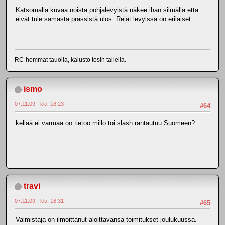
Katsomalla kuvaa noista pohjalevyistä näkee ihan silmällä että
eivät tule samasta prässistä ulos. Reiät levyissä on erilaiset.
RC-hommat tauolla, kalusto tosin tallella.
ismo
07.11.09 - klo: 18.23
#64
kellää ei varmaa oo tietoo millo toi slash rantautuu Suomeen?
travi
07.11.09 - klo: 18.31
#65
Valmistaja on ilmoittanut aloittavansa toimitukset joulukuussa.