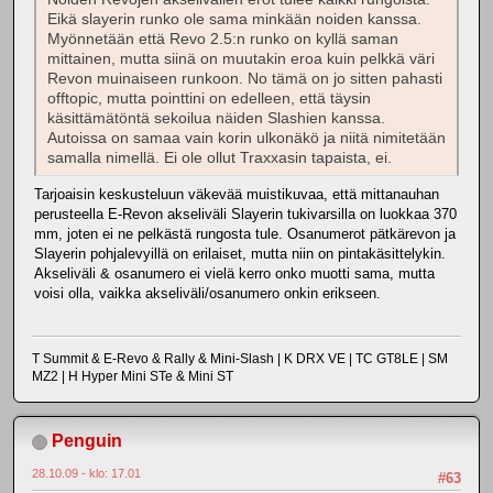
Eikä slayerin runko ole sama minkään noiden kanssa.
Myönnetään että Revo 2.5:n runko on kyllä saman
mittainen, mutta siinä on muutakin eroa kuin pelkkä väri
Revon muinaiseen runkoon. No tämä on jo sitten pahasti
offtopic, mutta pointtini on edelleen, että täysin
käsittämätöntä sekoilua näiden Slashien kanssa.
Autoissa on samaa vain korin ulkonäkö ja niitä nimitetään
samalla nimellä. Ei ole ollut Traxxasin tapaista, ei.
Tarjoaisin keskusteluun väkevää muistikuvaa, että mittanauhan
perusteella E-Revon akseliväli Slayerin tukivarsilla on luokkaa 370
mm, joten ei ne pelkästä rungosta tule. Osanumerot pätkärevon ja
Slayerin pohjalevyillä on erilaiset, mutta niin on pintakäsittelykin.
Akseliväli & osanumero ei vielä kerro onko muotti sama, mutta
voisi olla, vaikka akseliväli/osanumero onkin erikseen.
T Summit & E-Revo & Rally & Mini-Slash | K DRX VE | TC GT8LE | SM
MZ2 | H Hyper Mini STe & Mini ST
Penguin
28.10.09 - klo: 17.01
#63