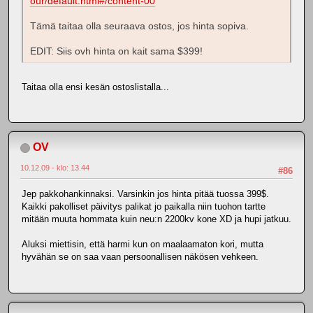
our/default.html#/content-00
Tämä taitaa olla seuraava ostos, jos hinta sopiva.
EDIT: Siis ovh hinta on kait sama $399!
Taitaa olla ensi kesän ostoslistalla...
OV
10.12.09 - klo: 13.44
#86
Jep pakkohankinnaksi. Varsinkin jos hinta pitää tuossa 399$.
Kaikki pakolliset päivitys palikat jo paikalla niin tuohon tartte
mitään muuta hommata kuin neu:n 2200kv kone XD ja hupi jatkuu.
Aluksi miettisin, että harmi kun on maalaamaton kori, mutta
hyvähän se on saa vaan persoonallisen näkösen vehkeen.