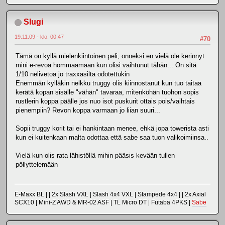
Slugi
19.11.09 - klo: 00.47
#70
Tämä on kyllä mielenkiintoinen peli, onneksi en vielä ole kerinnyt
mini e-revoa hommaamaan kun olisi vaihtunut tähän... On sitä
1/10 nelivetoa jo traxxasilta odotettukin
Enemmän kylläkin nelkku truggy olis kiinnostanut kun tuo taitaa
kerätä kopan sisälle "vähän" tavaraa, mitenköhän tuohon sopis
rustlerin koppa päälle jos nuo isot puskurit ottais pois/vaihtais
pienempiin? Revon koppa varmaan jo liian suuri...
Sopii truggy korit tai ei hankintaan menee, ehkä jopa towerista asti
kun ei kuitenkaan malta odottaa että sabe saa tuon valikoimiinsa..
Vielä kun olis rata lähistöllä mihin pääsis kevään tullen
pöllyttelemään
E-Maxx BL | | 2x Slash VXL | Slash 4x4 VXL | Stampede 4x4 | | 2x Axial
SCX10 | Mini-Z AWD & MR-02 ASF | TL Micro DT | Futaba 4PKS |
Sabe