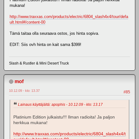
mukana!
http://www.traxxas.com/products/electric/6804_slash4x4/tour/defa
ult.html#/content-00
Tämä taitaa olla seuraava ostos, jos hinta sopiva.
EDIT: Siis ovh hinta on kait sama $399!
Slash & Rustler & Mini Desert Truck
mof
10.12.09 - klo: 13.37
#85
Lainaus käyttäjältä: apophis - 10.12.09 - klo: 13.17
Platinium Edition julkaistu!!! Ilman radioita! Ja paljon
herkkua mukana!
http://www.traxxas.com/products/electric/6804_slash4x4/t