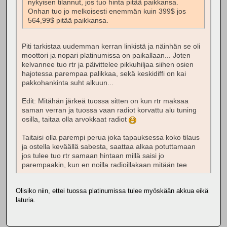
nykyisen tilannut, jos tuo hinta pitää paikkansa.
Onhan tuo jo melkoisesti enemmän kuin 399$ jos
564,99$ pitää paikkansa.
Piti tarkistaa uudemman kerran linkistä ja näinhän se oli
moottori ja nopari platinumissa on paikallaan... Joten
kelvannee tuo rtr ja päivittelee pikkuhiljaa siihen osien
hajotessa parempaa palikkaa, sekä keskidiffi on kai
pakkohankinta suht alkuun...
Edit: Mitähän järkeä tuossa sitten on kun rtr maksaa
saman verran ja tuossa vaan radiot korvattu alu tuning
osilla, taitaa olla arvokkaat radiot
Taitaisi olla parempi perua joka tapauksessa koko tilaus
ja ostella keväällä sabesta, saattaa alkaa potuttamaan
jos tulee tuo rtr samaan hintaan millä saisi jo
parempaakin, kun en noilla radioillakaan mitään tee
Olisiko niin, ettei tuossa platinumissa tulee myöskään akkua eikä
laturia.