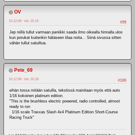
OV
10.12.09 - klo: 20.15
#99
Jep niillä tullut varmaan paniikki saada ilmo oikealla hinnalla ulos
kun porukat kuitenkin hätäseen tilaa noita... Siinä sivussa sitten
vähän tullut satuiltua.
Pete_69
10.12.09 - klo: 20.29
#100
eihän tossa mitään satuilla, tekstissä mainitaan myös että auto
1/16 kokoinen platinum edition.
"This is the brushless electric powered, radio controlled, almost
ready to run
1/16 scale Traxxas Slash 4x4 Platinum Edition Short-Course
Racing Truck"