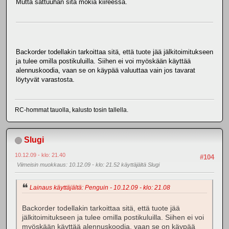
Mutta sattuuhan sitä mokia kiireessä.
Backorder todellakin tarkoittaa sitä, että tuote jää jälkitoimitukseen
ja tulee omilla postikuluilla. Siihen ei voi myöskään käyttää
alennuskoodia, vaan se on käypää valuuttaa vain jos tavarat
löytyvät varastosta.
RC-hommat tauolla, kalusto tosin tallella.
Slugi
10.12.09 - klo: 21.40
#104
Viimeisin muokkaus
: 10.12.09 - klo: 21.52 käyttäjältä Slugi
Lainaus käyttäjältä: Penguin - 10.12.09 - klo: 21.08
Backorder todellakin tarkoittaa sitä, että tuote jää
jälkitoimitukseen ja tulee omilla postikuluilla. Siihen ei voi
myöskään käyttää alennuskoodia, vaan se on käypää