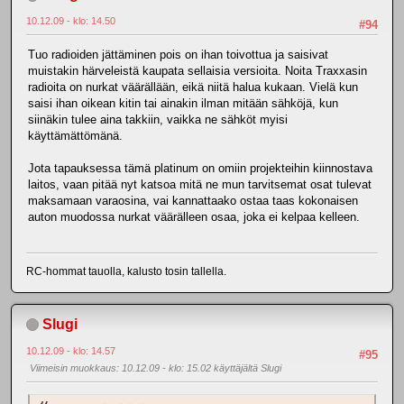
10.12.09 - klo: 14.50
#94
Tuo radioiden jättäminen pois on ihan toivottua ja saisivat
muistakin härveleistä kaupata sellaisia versioita. Noita Traxxasin
radioita on nurkat väärällään, eikä niitä halua kukaan. Vielä kun
saisi ihan oikean kitin tai ainakin ilman mitään sähköjä, kun
siinäkin tulee aina takkiin, vaikka ne sähköt myisi
käyttämättömänä.
Jota tapauksessa tämä platinum on omiin projekteihin kiinnostava
laitos, vaan pitää nyt katsoa mitä ne mun tarvitsemat osat tulevat
maksamaan varaosina, vai kannattaako ostaa taas kokonaisen
auton muodossa nurkat väärälleen osaa, joka ei kelpaa kelleen.
RC-hommat tauolla, kalusto tosin tallella.
Slugi
10.12.09 - klo: 14.57
#95
Viimeisin muokkaus
: 10.12.09 - klo: 15.02 käyttäjältä Slugi