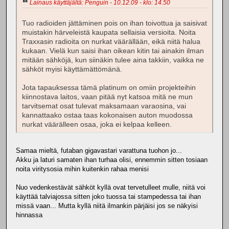
Lainaus käyttäjältä: Penguin - 10.12.09 - klo: 14.50
Tuo radioiden jättäminen pois on ihan toivottua ja saisivat
muistakin härveleistä kaupata sellaisia versioita. Noita
Traxxasin radioita on nurkat väärällään, eikä niitä halua
kukaan. Vielä kun saisi ihan oikean kitin tai ainakin ilman
mitään sähköjä, kun siinäkin tulee aina takkiin, vaikka ne
sähköt myisi käyttämättömänä.
Jota tapauksessa tämä platinum on omiin projekteihin
kiinnostava laitos, vaan pitää nyt katsoa mitä ne mun
tarvitsemat osat tulevat maksamaan varaosina, vai
kannattaako ostaa taas kokonaisen auton muodossa
nurkat väärälleen osaa, joka ei kelpaa kelleen.
Samaa mieltä, futaban gigavastari varattuna tuohon jo...
Akku ja laturi samaten ihan turhaa olisi, ennemmin sitten tosiaan
noita viritysosia mihin kuitenkin rahaa menisi
Nuo vedenkestävät sähköt kyllä ovat tervetulleet mulle, niitä voi
käyttää talviajossa sitten joko tuossa tai stampedessa tai ihan
missä vaan... Mutta kyllä niitä ilmankin pärjäisi jos se näkyisi
hinnassa