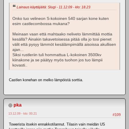
Lainaus käyttäjältä: Slugi - 11.12.09 - klo: 18.23
Onko tuo velineon S-kokoinen 540 sarjan kone kuten
esim castlecombossa mukana?
Meinaan vaan että mahtaako neliveto lämmittää mottia
kesällä? Ainakin takavetoisessa pitää olla jo tosi pienet
välit että pysyy lämmöt kesälämpimällä aisoissa akullisen
ajan...
Siksi rustleriin tuli hommattua L-kokoinen 3500kv
kiinakone ja se päätyy myös tuohon jos tuo lämpii
kovasti..
Castlen konehan on melko lämpöistä sorttia.
pka
13.12.09 - klo: 00.21
#109
Towerista itsekin ennakkotilannut. Tilasin vain meidän US