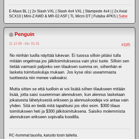
E-Maxx BL | | 2x Slash VXL | Slash 4x4 VXL | Stampede 4x4 | | 2x Axial
SCX10 | Mini-Z AWD & MR-02 ASF | TL Micro DT | Futaba 4PKS |
Sabe
Penguin
11.12.09 - klo: 01.31
#105
No niinhän tuolla näyttää lukevan. Ei tuossa silloin pitäisi tulla
mitään ongelmaa jos jälkitoimituksessa vain yksi tuote. Silloin sen
tietää varmasti paljonko sen tilauksen summa on, siihenhän ei
lasketa toimituskuluja mukaan. Jos kyse olisi useammasta
tuotteesta niin menee vaikeaksi.
Mutta sitten se että tuolloin ei voi lisätä siihen tilaukseen mitään
lisää, jotta saisi suuremman alennuksen, kun alennus lasketaan
jokaisesta lähetyksestä erikseen ja alennuskoodeja voi antaa vain
yhden. Sitä en tiedä mitä tapahtuisi jos olisi esim. $300 tilaus
toimitukseen heti ja $300 jälkitoimituksena. Saisiko molemmista
alennuksen erikseen sopivalla koodilla.
RC-hommat tauolla, kalusto tosin tallella.