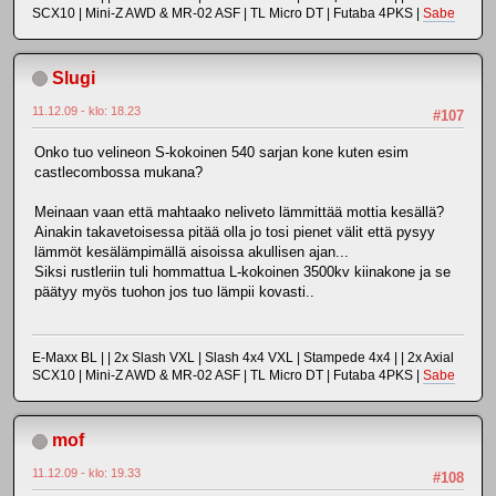
SCX10 | Mini-Z AWD & MR-02 ASF | TL Micro DT | Futaba 4PKS |
Sabe
Slugi
11.12.09 - klo: 18.23
#107
Onko tuo velineon S-kokoinen 540 sarjan kone kuten esim
castlecombossa mukana?
Meinaan vaan että mahtaako neliveto lämmittää mottia kesällä?
Ainakin takavetoisessa pitää olla jo tosi pienet välit että pysyy
lämmöt kesälämpimällä aisoissa akullisen ajan...
Siksi rustleriin tuli hommattua L-kokoinen 3500kv kiinakone ja se
päätyy myös tuohon jos tuo lämpii kovasti..
E-Maxx BL | | 2x Slash VXL | Slash 4x4 VXL | Stampede 4x4 | | 2x Axial
SCX10 | Mini-Z AWD & MR-02 ASF | TL Micro DT | Futaba 4PKS |
Sabe
mof
11.12.09 - klo: 19.33
#108