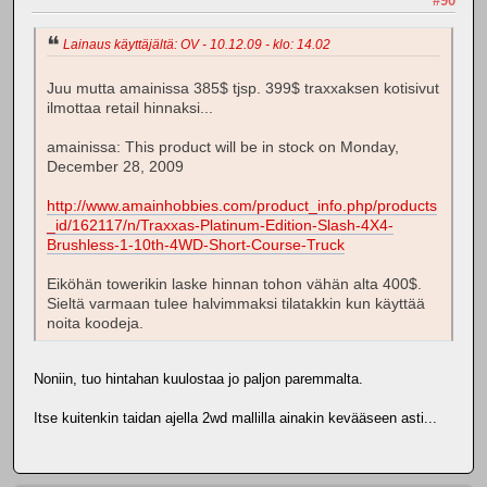
#90
Lainaus käyttäjältä: OV - 10.12.09 - klo: 14.02
Juu mutta amainissa 385$ tjsp. 399$ traxxaksen kotisivut
ilmottaa retail hinnaksi...
amainissa: This product will be in stock on Monday,
December 28, 2009
http://www.amainhobbies.com/product_info.php/products
_id/162117/n/Traxxas-Platinum-Edition-Slash-4X4-
Brushless-1-10th-4WD-Short-Course-Truck
Eiköhän towerikin laske hinnan tohon vähän alta 400$.
Sieltä varmaan tulee halvimmaksi tilatakkin kun käyttää
noita koodeja.
Noniin, tuo hintahan kuulostaa jo paljon paremmalta.
Itse kuitenkin taidan ajella 2wd mallilla ainakin kevääseen asti...