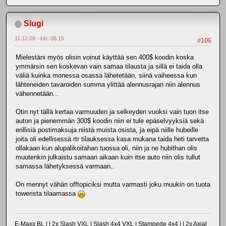
Slugi
11.12.09 - klo: 08.15
#106
Mielestäni myös olisin voinut käyttää sen 400$ koodin koska
ymmärsin sen koskevan vain samaa tilausta ja sillä ei taida olla
väliä kuinka monessa osassa lähetetään, siinä vaiheessa kun
lähteneiden tavaroiden summa ylittää alennusrajan niin alennus
vähennetään...
Otin nyt tällä kertaa varmuuden ja selkeyden vuoksi vain tuon itse
auton ja pienemmän 300$ koodin niin ei tule epäselvyyksiä sekä
erillisiä postimaksuja niistä muista osista, ja eipä niille hubeille
joita oli edellisessä rtr tilauksessa kasa mukana taida heti tarvetta
ollakaan kun alupalikoitahan tuossa oli, niin ja ne hubithan olis
muutenkin julkaistu samaan aikaan kuin itse auto niin olis tullut
samassa lähetyksessä varmaan..
On mennyt vähän offtopiciksi mutta varmasti joku muukin on tuota
towerista tilaamassa
E-Maxx BL | | 2x Slash VXL | Slash 4x4 VXL | Stampede 4x4 | | 2x Axial