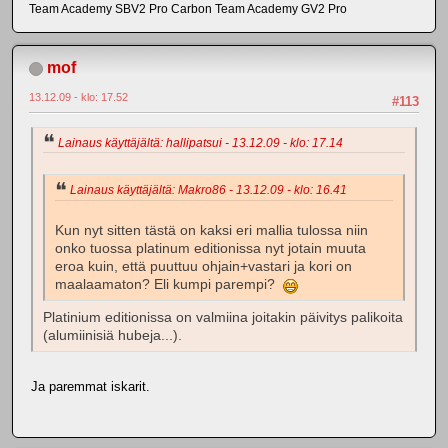
Team Academy SBV2 Pro Carbon Team Academy GV2 Pro
mof
13.12.09 - klo: 17.52
#113
Lainaus käyttäjältä: hallipatsui - 13.12.09 - klo: 17.14
Lainaus käyttäjältä: Makro86 - 13.12.09 - klo: 16.41
Kun nyt sitten tästä on kaksi eri mallia tulossa niin
onko tuossa platinum editionissa nyt jotain muuta
eroa kuin, että puuttuu ohjain+vastari ja kori on
maalaamaton? Eli kumpi parempi?
Platinium editionissa on valmiina joitakin päivitys palikoita
(alumiinisiä hubeja...).
Ja paremmat iskarit.