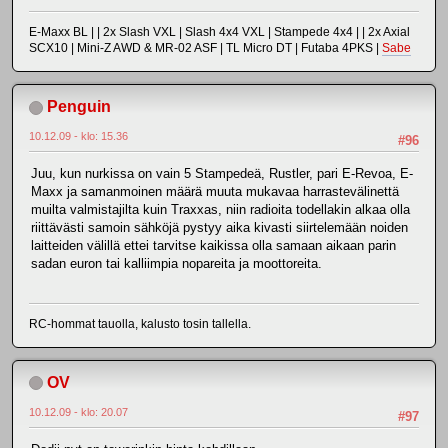
E-Maxx BL | | 2x Slash VXL | Slash 4x4 VXL | Stampede 4x4 | | 2x Axial
SCX10 | Mini-Z AWD & MR-02 ASF | TL Micro DT | Futaba 4PKS |
Sabe
Penguin
10.12.09 - klo: 15.36
#96
Juu, kun nurkissa on vain 5 Stampedeä, Rustler, pari E-Revoa, E-
Maxx ja samanmoinen määrä muuta mukavaa harrastevälinettä
muilta valmistajilta kuin Traxxas, niin radioita todellakin alkaa olla
riittävästi samoin sähköjä pystyy aika kivasti siirtelemään noiden
laitteiden välillä ettei tarvitse kaikissa olla samaan aikaan parin
sadan euron tai kalliimpia nopareita ja moottoreita.
RC-hommat tauolla, kalusto tosin tallella.
OV
10.12.09 - klo: 20.07
#97