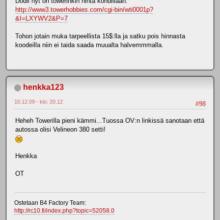
Dodii nyt on towerinkin hinta kohdillaan.
http://www3.towerhobbies.com/cgi-bin/wti0001p?
&I=LXYWV2&P=7
Tohon jotain muka tarpeellista 15$:lla ja satku pois hinnasta
koodeilla niin ei taida saada muualta halvemmmalla.
henkka123
10.12.09 - klo: 20.12
#98
Heheh Towerilla pieni kämmi...Tuossa OV:n linkissä sanotaan että
autossa olisi Velineon 380 setti!
Henkka
OT
Ostetaan B4 Factory Team:
http://rc10.fi/index.php?topic=52058.0