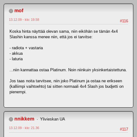
mof
13.12.09 - klo: 19.58
#116
Koska hinta näyttää olevan sama, niin eiköhän se tämän 4x4
Slashin kanssa menee niin, että jos ei tarvitse:
- radiota + vastaria
- akkua
- laturia
...niin kannattaa ostaa Platinum. Noin niinkuin yksinkertaistettuna.
Jos taas noita tarvitsee, niin joko Platinum ja ostaa ne erikseen
(kalliimpi vaihtoehto) tai sitten normaali 4x4 Slash jos budjetti on
pienempi.
nnikkem
Ylivieskan UA
13.12.09 - klo: 21.36
#117