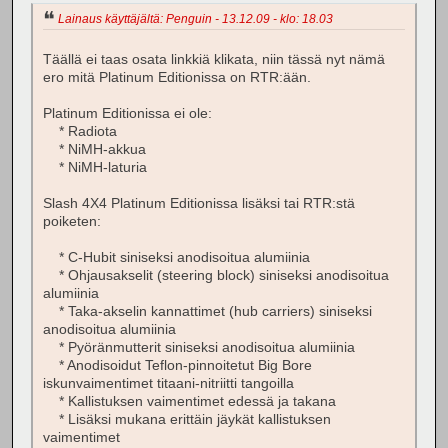
Lainaus käyttäjältä: Penguin - 13.12.09 - klo: 18.03
Täällä ei taas osata linkkiä klikata, niin tässä nyt nämä
ero mitä Platinum Editionissa on RTR:ään.
Platinum Editionissa ei ole:
* Radiota
* NiMH-akkua
* NiMH-laturia
Slash 4X4 Platinum Editionissa lisäksi tai RTR:stä
poiketen:
* C-Hubit siniseksi anodisoitua alumiinia
* Ohjausakselit (steering block) siniseksi anodisoitua
alumiinia
* Taka-akselin kannattimet (hub carriers) siniseksi
anodisoitua alumiinia
* Pyöränmutterit siniseksi anodisoitua alumiinia
* Anodisoidut Teflon-pinnoitetut Big Bore
iskunvaimentimet titaani-nitriitti tangoilla
* Kallistuksen vaimentimet edessä ja takana
* Lisäksi mukana erittäin jäykät kallistuksen
vaimentimet