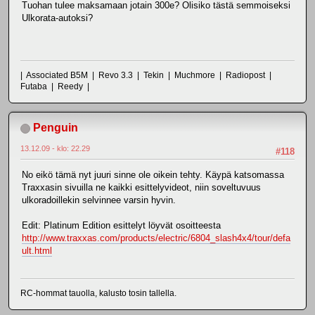
Tuohan tulee maksamaan jotain 300e? Olisiko tästä semmoiseksi
Ulkorata-autoksi?
| Associated B5M | Revo 3.3 | Tekin | Muchmore | Radiopost |
Futaba | Reedy |
Penguin
13.12.09 - klo: 22.29
#118
No eikö tämä nyt juuri sinne ole oikein tehty. Käypä katsomassa
Traxxasin sivuilla ne kaikki esittelyvideot, niin soveltuvuus
ulkoradoillekin selvinnee varsin hyvin.
Edit: Platinum Edition esittelyt löyvät osoitteesta
http://www.traxxas.com/products/electric/6804_slash4x4/tour/defa
ult.html
RC-hommat tauolla, kalusto tosin tallella.