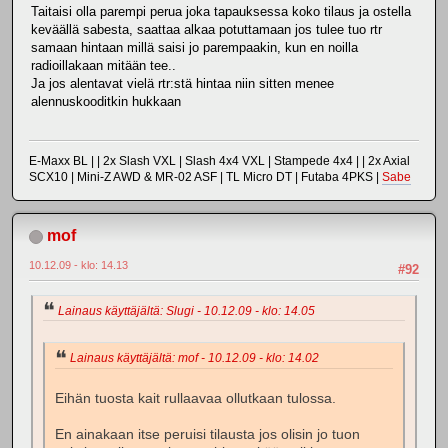
Taitaisi olla parempi perua joka tapauksessa koko tilaus ja ostella
keväällä sabesta, saattaa alkaa potuttamaan jos tulee tuo rtr
samaan hintaan millä saisi jo parempaakin, kun en noilla
radioillakaan mitään tee..
Ja jos alentavat vielä rtr:stä hintaa niin sitten menee
alennuskooditkin hukkaan
E-Maxx BL | | 2x Slash VXL | Slash 4x4 VXL | Stampede 4x4 | | 2x Axial
SCX10 | Mini-Z AWD & MR-02 ASF | TL Micro DT | Futaba 4PKS |
Sabe
mof
10.12.09 - klo: 14.13
#92
Lainaus käyttäjältä: Slugi - 10.12.09 - klo: 14.05
Lainaus käyttäjältä: mof - 10.12.09 - klo: 14.02
Eihän tuosta kait rullaavaa ollutkaan tulossa.
En ainakaan itse peruisi tilausta jos olisin jo tuon