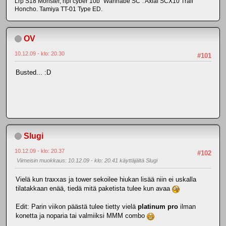
Lrp S18 Monster, hpi cyber 10b "Wannabe SC". Axial SCX10 Trail
Honcho. Tamiya TT-01 Type ED.
OV
10.12.09 - klo: 20.30
#101
Busted... :D
Slugi
10.12.09 - klo: 20.37
#102
Viimeisin muokkaus
: 10.12.09 - klo: 20.41 käyttäjältä Slugi
Vielä kun traxxas ja tower sekoilee hiukan lisää niin ei uskalla
tilatakkaan enää, tiedä mitä paketista tulee kun avaa
Edit: Parin viikon päästä tulee tietty vielä
platinum pro
ilman
konetta ja noparia tai valmiiksi MMM combo