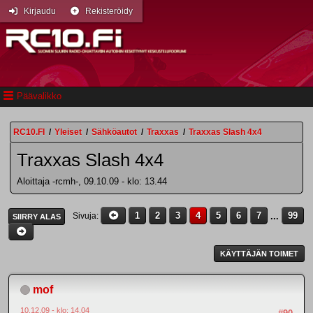
Kirjaudu
Rekisteröidy
Päävalikko
RC10.FI
/
Yleiset
/
Sähköautot
/
Traxxas
/
Traxxas Slash 4x4
Traxxas Slash 4x4
Aloittaja -rcmh-, 09.10.09 - klo: 13.44
1
2
3
4
5
6
7
...
99
Sivuja
SIIRRY ALAS
KÄYTTÄJÄN TOIMET
mof
10.12.09 - klo: 14.04