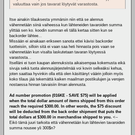
valuuttaa vain jos tavarat löytyvät varastosta.
Itse ainakin tilauksesta ymmärsin niin että se alennus
vähennetään siinä vaiheessa kun lähteneiden tavaroiden summa
ylittää sen ko. koodin summan eli tällä kertaa sitten kun se
backorder lähtee...
Missään ei ainakaan erikseen sanota ettei kävisi backorder
tuotteisiin, silloin sitä ei vaan saa heti hinnasta pois vaan se
vähennetään kun visalta laskutetaan tavaran löytyessä
varastosta...
Itselläni ei tuon kaupan alennuksista aikaisempaa kokemusta eikä
sivuja sekä tuota alennusjärjestelmää voi kovin selkeäksi kehua,
joten saattaa hyvinkin olla että olen käsittänyt väärin jolloin myös
koko tilaus jää tekemättä kaiken maailman postikulujen ja verojen
nostaessa hinnan taivaisiin ilman alennusta.
Ad number promotion (016KE - SAVE $75) will be applied
when the total dollar amount of items shipped from this order
reach the required $300.00. In other words, the $75 discount
will be deducted from the back order shipment that puts the
total dollars at $300.00 in merchandise shipped to you.
<--
Eikö tämä juuri tarkoita että vähennetään kun lähtevien tavaroiden
summa nousee yli 300$n?