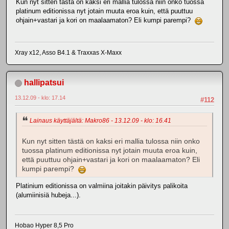
Kun nyt sitten tästä on kaksi eri mallia tulossa niin onko tuossa
platinum editionissa nyt jotain muuta eroa kuin, että puuttuu
ohjain+vastari ja kori on maalaamaton? Eli kumpi parempi?
Xray x12, Asso B4.1 & Traxxas X-Maxx
hallipatsui
13.12.09 - klo: 17.14
#112
Lainaus käyttäjältä: Makro86 - 13.12.09 - klo: 16.41
Kun nyt sitten tästä on kaksi eri mallia tulossa niin onko
tuossa platinum editionissa nyt jotain muuta eroa kuin,
että puuttuu ohjain+vastari ja kori on maalaamaton? Eli
kumpi parempi?
Platinium editionissa on valmiina joitakin päivitys palikoita
(alumiinisiä hubeja...).
Hobao Hyper 8,5 Pro