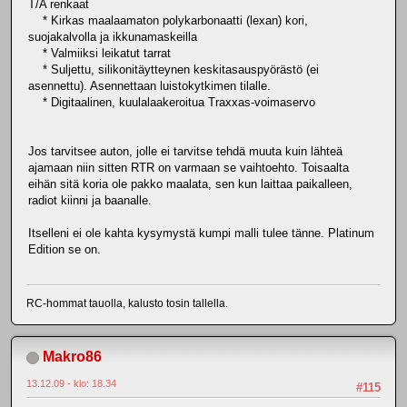
T/A renkaat
* Kirkas maalaamaton polykarbonaatti (lexan) kori,
suojakalvolla ja ikkunamaskeilla
* Valmiiksi leikatut tarrat
* Suljettu, silikonitäytteynen keskitasauspyörästö (ei
asennettu). Asennettaan luistokytkimen tilalle.
* Digitaalinen, kuulalaakeroitua Traxxas-voimaservo
Jos tarvitsee auton, jolle ei tarvitse tehdä muuta kuin lähteä
ajamaan niin sitten RTR on varmaan se vaihtoehto. Toisaalta
eihän sitä koria ole pakko maalata, sen kun laittaa paikalleen,
radiot kiinni ja baanalle.
Itselleni ei ole kahta kysymystä kumpi malli tulee tänne. Platinum
Edition se on.
RC-hommat tauolla, kalusto tosin tallella.
Makro86
13.12.09 - klo: 18.34
#115