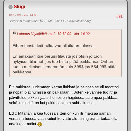
Slugi
10.12.09 - klo: 14.05
#91
Viimeisin muokkaus
: 10.12.09 - klo: 14.13 käyttäjältä Slugi
Lainaus käyttäjältä: mof - 10.12.09 - klo: 14.02
Eihän tuosta kait rullaavaa ollutkaan tulossa.
En ainakaan itse peruisi tilausta jos olisin jo tuon
nykyisen tilannut, jos tuo hinta pitää paikkansa. Onhan
tuo jo melkoisesti enemmän kuin 399$ jos 564,99$ pitää
paikkansa.
Piti tarkistaa uudemman kerran linkistä ja näinhän se oli moottori
ja nopari platinumissa on paikallaan... Joten kelvannee tuo rtr ja
päivittelee pikkuhiljaa siihen osien hajotessa parempaa palikkaa,
sekä keskidiffi on kai pakkohankinta suht alkuun...
Edit: Mitähän järkeä tuossa sitten on kun rtr maksaa saman
verran ja tuossa vaan radiot korvattu alu tuning osilla, taitaa olla
arvokkaat radiot