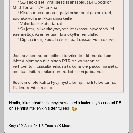
* S1-seoksiset, virallisesti lisenssoidut BFGoodrich
Mud-Terrain T/A renkaat
* Kirkas maalaamaton polykarbonaatti (lexan) kori,
suojakalvolla ja ikkunamaskeilla
* Valmiiksi leikatut tarrat
* Suljettu, silikonitäytteynen keskitasauspyörästö (ei
asennettu). Asennettaan luistokytkimen tilalle.
* Digitaalinen, kuulalaakeroitua Traxxas-voimaservo
Jos tarvitsee auton, jolle ei tarvitse tehdä muuta kuin
lähteä ajamaan niin sitten RTR on varmaan se
vaihtoehto. Toisaalta eihän sitä koria ole pakko maalata,
sen kun laittaa paikalleen, radiot kiinni ja baanalle.
Itselleni ei ole kahta kysymystä kumpi malli tulee tänne.
Platinum Edition se on.
Noniin, kiitos tästä selvennyksestä, kyllä luulen myös että toi PE
on se mikä ittellenikin sitten tuleepi
Xray x12, Asso B4.1 & Traxxas X-Maxx