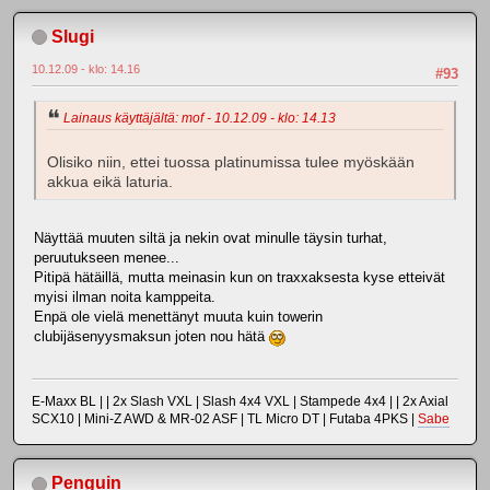
Slugi
10.12.09 - klo: 14.16
#93
Lainaus käyttäjältä: mof - 10.12.09 - klo: 14.13
Olisiko niin, ettei tuossa platinumissa tulee myöskään
akkua eikä laturia.
Näyttää muuten siltä ja nekin ovat minulle täysin turhat,
peruutukseen menee...
Pitipä hätäillä, mutta meinasin kun on traxxaksesta kyse etteivät
myisi ilman noita kamppeita.
Enpä ole vielä menettänyt muuta kuin towerin
clubijäsenyysmaksun joten nou hätä
E-Maxx BL | | 2x Slash VXL | Slash 4x4 VXL | Stampede 4x4 | | 2x Axial
SCX10 | Mini-Z AWD & MR-02 ASF | TL Micro DT | Futaba 4PKS |
Sabe
Penguin