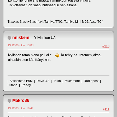
konttorille jonne siis matka Tammikuun toisella viikolla.
Toivottavasti on saapunut/saapuu sen aikana.
Traxxas Slash+Slash4x4, Tamiya TT01, Tamiya Mini M05, Asso TC4
nnikkem
Ylivieskan UA
13.12.09 - klo: 13.03
#110
Kyllähän tämä hieno peli olisi.
Ja tehty ns. ratamenijäksä,
ainaskin olen käsittänyt niin.
| Associated B5M | Revo 3.3 | Tekin | Muchmore | Radiopost |
Futaba | Reedy |
Makro86
13.12.09 - klo: 16.41
#111