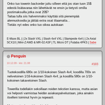
Onko tuo towerin backorder juttu silleen että jos otan tuon 15$
edestä lisätavaraa niin lähettävät ne ensin ja tietysti omilla
postimaksuilla jotka ovat 20$?
Taitaa tulla siis halvemmaksi käyttää sitä pienempää
alennuskoodia ja jättää extra osat tilaamatta...
Tietäis nyt edes onko tuo oikea autokaan
E-Maxx BL | | 2x Slash VXL | Slash 4x4 VXL | Stampede 4x4 | | 2x Axial
SCX10 | Mini-Z AWD & MR-02 ASF | TL Micro DT | Futaba 4PKS |
Sabe
Penguin
10.12.09 - klo: 21.08
#103
Tuotekoodilla 680x on 1/10-kokoinen Slash 4x4; koodilla 700x on
nelivetoinen 1/16-kokoinen Slash 4x4; ja koodilla 580x on 1/10-
kokoinen takavetoinen Slash.
Towerilla todellakin sekoillaan noiden tekstien kanssa, mutta asian
voi helposti varmistaa heidän asiakaspalvelustaan, joka ainakin
itselleni toiminut hyvin ja nopeasti.