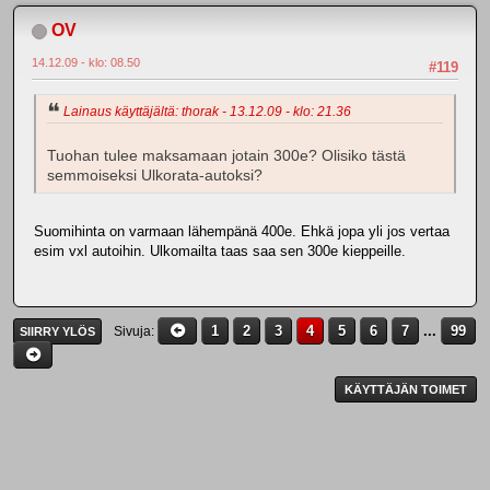
OV
14.12.09 - klo: 08.50
#119
Lainaus käyttäjältä: thorak - 13.12.09 - klo: 21.36
Tuohan tulee maksamaan jotain 300e? Olisiko tästä
semmoiseksi Ulkorata-autoksi?
Suomihinta on varmaan lähempänä 400e. Ehkä jopa yli jos vertaa
esim vxl autoihin. Ulkomailta taas saa sen 300e kieppeille.
1
2
3
4
5
6
7
...
99
Sivuja
SIIRRY YLÖS
KÄYTTÄJÄN TOIMET