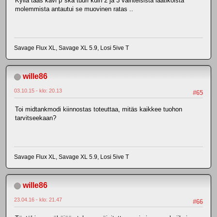
Kyllä taas kävi p*ska tuuri kuin 2 ja 3 vaihteisista laatikoista
molemmista antautui se muovinen ratas ..
Savage Flux XL, Savage XL 5.9, Losi 5ive T
wille86
03.10.15 - klo: 20.13
#65
Toi midtankmodi kiinnostas toteuttaa, mitäs kaikkee tuohon
tarvitseekaan?
Savage Flux XL, Savage XL 5.9, Losi 5ive T
wille86
23.04.16 - klo: 21.47
#66