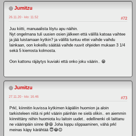
Jumitzu
26.11.20 - klo: 11.52
#72
Juu kiitti, manuaalista löytu apu näihin.
Nyt ongelmana tuli uusien osien jälkeen että välillä katoaa vaihtee
ja jää luistamaan kytkin? ja välillä tuntuu ettei vaihde vaihdu
lainkaan, oon kokeillu säätää vaihde ruuvit ohjeiden mukaan 3 1/4
sekä 5 kierrosta kolmosta.
Oon kattonu räjäytys kuviaki että onko joku väärin.. 😁
Jumitzu
27.11.20 - klo: 16.46
#73
Prkl, kiinnitin kuvissa kytkimen käpäliin huomion ja aloin
tarkisteleen niitä ni prkl väärin päinhän ne sielä olikin.. en aiemmin
kiinnittäny niihin huomiota ku laitoin uudet.. edellinenki oli laittanu
ne väärinpäin sinne 😅😆 Joha loppu slippaaminen, vähä prkl
meinas käpy kärähtää 😇😂😊