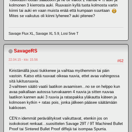
kolmonen 3 kierrosta auki. Ruuvasin kyllä tuota kolmosta vartin
kiinni tai auki en vaan muista enää että kumpaan suuntaan
Mites se vaikutus oli kiinni lyhenee? auki pitenee?
Savage Flux XL, Savage XL 5.9, Losi 5ive T
SavageRS
22.04.15 - klo: 15.56
#62
Kiristämällä jousi tiukkenee ja vaihtaa myöhemmin tai päin
vastoin. Katso että ruuvaat oikeaa ruuvia, ettet avaa vahingossa
sitä lukitusruuvia.
2-vaihteen säätö vaatii laatikon avaamisen...no se on helppo kun
avaa paikallaan autossa turvakaaren 4 ruuvia ja sitten ruuvaa
laatikon kannen auki 3 ruuvia ja rataspakka yläkautta käteen ja
kolmosen kytkin + ratas pois, jonka jälkeen pääsee säätämään
kakkosen.
CEN:n idemmät perävälitykset vaikuttavat, etenkin jos on
isokokoiset renkaat...suosittelen Savage 29T / 9T Machined Bullet
Proof tai Sintered Bullet Proof diffejä tai isompaa Spurria.