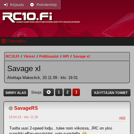
Kirjaudu
Rekisteröidy
Päävalikko
RC10.FI
/
Yleiset
/
Polttisautot
/
HPI
/
Savage xl
Savage xl
Aloittaja Makeclick, 20.11.09 - klo: 19.01
1
2
3
Sivuja
SIIRRY ALAS
KÄYTTÄJÄN TOIMET
SavageRS
19.04.15 - klo: 11.39
#60
Tuolta uusi 2-speed lodju...tulee noin viikossa, JRC on yksi
suosikki eBay-myyjistäni, voin suositella