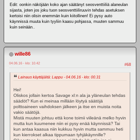
Edit: oonkin näköjään koko ajan säätänyt seosventtiiliä alaneulan
sijasta, joten jos joku tuon seosventtiiliruuvin tehdas asetuksen
kertoisi niin olisin enemmän kuin kiitollinen! Ei pysy auto
käynnissä muuta kuin tyyliin kaasu pohjassa, muuten sammuu
kuin seinään..
wille86
04.06.16 - klo: 10.42
#68
Lainaus käyttäjältä: Lappu - 04.06.16 - klo: 00.31
Hei!
Oliskos jollain kertoa Savage xl:n ala ja yläneulan tehdas
säädöt? Kun ei meinaa millään löytyä säätöjä
polttoaineen vaihdoksen jälkeen ja itse en muista noita
vakio säätöjä.
Mistä muuten johtuu että kone toimii viileänä melko hyvin
mutta kun kuumenee niin ei pysy enää käynnissä? Tai
kun antaa kaasua niin kukkuu hyvin mutta sammuu heti
kun kierrokset alkaa tippumaan tyhjäkäynnille?