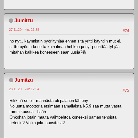
Jumitzu
27.11.20 - klo: 21.38
#74
no nyt.. käynnistin pyöriityhjää ennen sitä yritti käyntiin mut ei,
sittte pyöritti konetta kuin ilman hehkua ja nyt puörittää tyhjää
mitähän kaikkea koneeseen saan uusia?😁
Jumitzu
28.11.20 - klo: 12.54
#75
Rikkihä se oli, männästä oli palanen lähteny.
No uutta moottoria etsimään samallaista K5.9 saa mutta vasta
tammikuussa.. bääh.
Onkohan jotain muuta vaihtoehtoa koneeksi saman tehoista
tietenki? Voiko joku suositella?