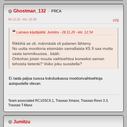
Ghostman_132
PRCA
06.12.20 - klo: 10.39
#76
Lainaus käyttäjältä: Jumitzu - 28.11.20 - klo: 12.54
Rikkihä se oli, männästä oli palanen lähteny.
No uutta moottoria etsimään samallaista K5.9 saa mutta
vasta tammikuussa.. bääh.
Onkohan jotain muuta vaihtoehtoa koneeksi saman
tehoista tietenki? Voiko joku suositella?
Ei taida paljoa tuossa kokoluokassa moottorivaihtoehtoja
autopuolelle olevan.
Team associated RC10SC6.1, Traxxas Xmaxx, Traxxas Revo 3.3,
Traxxas T-Maxx
Jumitzu