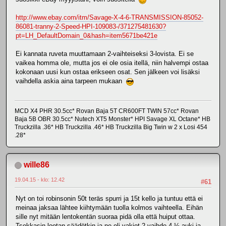
http://www.ebay.com/itm/Savage-X-4-6-TRANSMISSION-85052-
86081-tranny-2-Speed-HPI-109083-/371275481630?
pt=LH_DefaultDomain_0&hash=item5671be421e
Ei kannata ruveta muuttamaan 2-vaihteiseksi 3-lovista. Ei se
vaikea homma ole, mutta jos ei ole osia itellä, niin halvempi ostaa
kokonaan uusi kun ostaa erikseen osat. Sen jälkeen voi lisäksi
vaihdella askia aina tarpeen mukaan
MCD X4 PHR 30.5cc* Rovan Baja 5T CR600FT TWIN 57cc* Rovan
Baja 5B OBR 30.5cc* Nutech XT5 Monster* HPI Savage XL Octane* HB
Truckzilla .36* HB Truckzilla .46* HB Truckzilla Big Twin w 2 x Losi 454
.28*
wille86
19.04.15 - klo: 12.42
#61
Nyt on toi robinsonin 50t teräs spurri ja 15t kello ja tuntuu että ei
meinaa jaksaa lähtee kiihtymään tuolla kolmos vaihteella. Eihän
sille nyt mitään lentokentän suoraa pidä olla että huiput ottaa.
Tsekkasin lootan säädötkin ja ne oli vakiot 2 vaihde 4 ½ auki ja