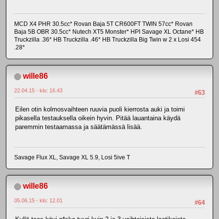
MCD X4 PHR 30.5cc* Rovan Baja 5T CR600FT TWIN 57cc* Rovan
Baja 5B OBR 30.5cc* Nutech XT5 Monster* HPI Savage XL Octane* HB
Truckzilla .36* HB Truckzilla .46* HB Truckzilla Big Twin w 2 x Losi 454
.28*
wille86
22.04.15 - klo: 16.43
#63
Eilen otin kolmosvaihteen ruuvia puoli kierrosta auki ja toimi
pikasella testauksella oikein hyvin. Pitää lauantaina käydä
paremmin testaamassa ja säätämässä lisää.
Savage Flux XL, Savage XL 5.9, Losi 5ive T
wille86
05.06.15 - klo: 12.01
#64