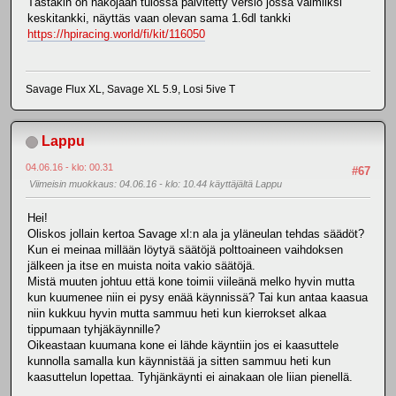
Tästäkin on näköjään tulossa päivitetty versio jossa valmiiksi
keskitankki, näyttäs vaan olevan sama 1.6dl tankki
https://hpiracing.world/fi/kit/116050
Savage Flux XL, Savage XL 5.9, Losi 5ive T
Lappu
04.06.16 - klo: 00.31
#67
Viimeisin muokkaus
: 04.06.16 - klo: 10.44 käyttäjältä Lappu
Hei!
Oliskos jollain kertoa Savage xl:n ala ja yläneulan tehdas säädöt?
Kun ei meinaa millään löytyä säätöjä polttoaineen vaihdoksen
jälkeen ja itse en muista noita vakio säätöjä.
Mistä muuten johtuu että kone toimii viileänä melko hyvin mutta
kun kuumenee niin ei pysy enää käynnissä? Tai kun antaa kaasua
niin kukkuu hyvin mutta sammuu heti kun kierrokset alkaa
tippumaan tyhjäkäynnille?
Oikeastaan kuumana kone ei lähde käyntiin jos ei kaasuttele
kunnolla samalla kun käynnistää ja sitten sammuu heti kun
kaasuttelun lopettaa. Tyhjänkäynti ei ainakaan ole liian pienellä.