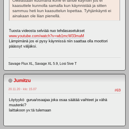
Oikeastaan kuumana kone ei lähde käyntiin jos ei
kaasuttele kunnolla samalla kun käynnistää ja sitten
sammuu heti kun kaasuttelun lopettaa. Tyhjänkäynti ei
ainakaan ole liian pienellä.
Tuosta videosta selviää nuo tehdasasetukset
www.youtube.com/watch?v=wb1mcW33maM
Lämpimänä jos ei pysy käynnissä niin saattaa olla moottori
päässyt väljäksi.
Savage Flux XL, Savage XL 5.9, Losi 5ive T
Jumitzu
20.11.20 - klo: 15.07
#69
Löytyykö gurua/osaajaa joka osaa säätää vaihteet ja vähä
muutenki?
laittakoon yv:tä tulemaan