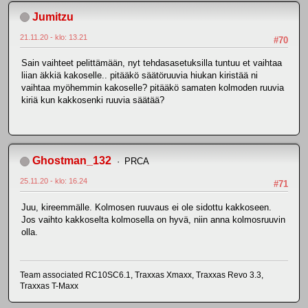
Jumitzu
21.11.20 - klo: 13.21
#70
Sain vaihteet pelittämään, nyt tehdasasetuksilla tuntuu et vaihtaa
liian äkkiä kakoselle.. pitääkö säätöruuvia hiukan kiristää ni
vaihtaa myöhemmin kakoselle? pitääkö samaten kolmoden ruuvia
kiriä kun kakkosenki ruuvia säätää?
Ghostman_132
PRCA
25.11.20 - klo: 16.24
#71
Juu, kireemmälle. Kolmosen ruuvaus ei ole sidottu kakkoseen.
Jos vaihto kakkoselta kolmosella on hyvä, niin anna kolmosruuvin
olla.
Team associated RC10SC6.1, Traxxas Xmaxx, Traxxas Revo 3.3,
Traxxas T-Maxx