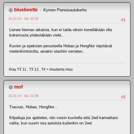
bluebeetle
Kymen Pienoisautokerho
01.01.10 - klo: 22.36
#1
Lienee hieman aikaista, kun ei taida oikein kenelläkään olla
kokemusta yhdestäkään vielä...
Kuvien ja speksien perusteella Hobao ja HongNor näyttävät
mielenkiintoisilta, ainakin slashiin verraten..
Xray T3´11 , T3´12 , T4 + muutama muu
mof
01.01.10 - klo: 22.38
#2
Traxxas, Hobao, HongNor...
Kilpailuja jos ajattelee, niin voisin kuvitella että 2wd kannattaisi
valita, kun suurin osa autoista kuitenkin on 2wd.