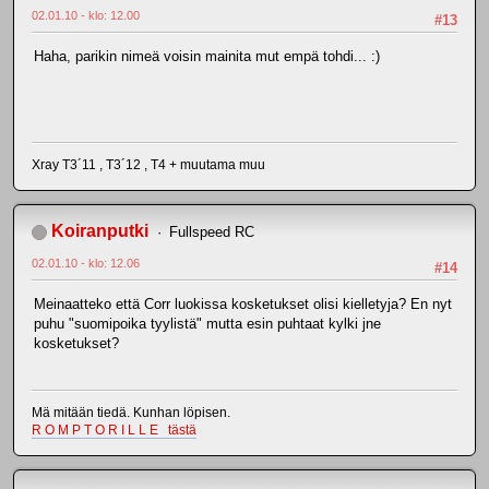
02.01.10 - klo: 12.00
#13
Haha, parikin nimeä voisin mainita mut empä tohdi... :)
Xray T3´11 , T3´12 , T4 + muutama muu
Koiranputki
Fullspeed RC
02.01.10 - klo: 12.06
#14
Meinaatteko että Corr luokissa kosketukset olisi kielletyja? En nyt
puhu "suomipoika tyylistä" mutta esin puhtaat kylki jne
kosketukset?
Mä mitään tiedä. Kunhan löpisen.
R O M P T O R I L L E tästä