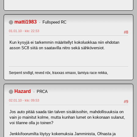
matti1983
Fullspeed RC
01.01.10 - klo: 22.53
#8
Kun kysyjä ei tarkemmin määritellyt kokoluokkaa niin ehdotan
asson SC8 siitä on saatavilla nitro sekä sähköversiot.
Serpent srx8gt, reved rdx, traxxas xmaxx, tamiya race rekka,
Hazard
PRCA
02.01.10 - klo: 09.53
#9
Jos auto pitää saada tän talven sisäkisoihin, mahdollisuuksia on
vain jo mainitut kolme, mutta kunhan lumet on kokonaan sulanut,
voi tilanne olla jo toinen?
Jenkkifoorumilta löytyy kokemuksia Jamminista, Ofnasta ja