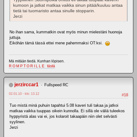
kumoon ja jatkat matkaa vaikka sinun pitää/kuuluu antaa
tietä tai tuomaristo antaa sinulle stopparin.
Jerzi
No ihan sama, kummatkin ovat myös minun mielestäni huonoja
juttuja.
Eiköhän tämä tässä ettei mene pahemmaksi OT:ksi.
Mä mitään tiedä. Kunhan löpisen.
R O M P T O R I L L E tästä
jerzirccar1
Fullspeed RC
02.01.10 - klo: 13.12
#18
Tuo mistä minä puhuin tapahtui 5.08 kaveri tuli takaa ja jatkoi
matkaa vaikka tuuppas oikein kunnolla. Ei sillä ole väliä tuleekos
hyppyristä alas vai ei, jos kolaroit takaapäin niin olet selvästi
syylinen.
Jerzi