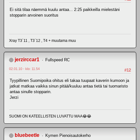
Ei sitä tilaa näemmä kuulu antaa... 2:25 paikkeilla mielestäni
stopparin arvoinen suoritus
Xray T3´11 , T3´12 , T4 + muutama muu
jerzirccar1
Fullspeed RC
02.01.10 - klo: 11.54
#12
Tyypillinen Suomipoika ohitus eli takaa tuupaat kaverin kumoon ja
jatkat matkaa vaikka sinun pitää/kuuluu antaa tietä tai tuomaristo
antaa sinulle stopparin.
Jerzi
SUOMI ON KATEELLISTEN LUVATTU MAA😂😂
bluebeetle
Kymen Pienoisautokerho