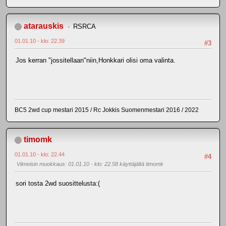
atarauskis
RSRCA
01.01.10 - klo: 22.39
#3
Jos kerran "jossitellaan"niin,Honkkari olisi oma valinta.
BC5 2wd cup mestari 2015 / Rc Jokkis Suomenmestari 2016 / 2022
timomk
01.01.10 - klo: 22.44
#4
Viimeisin muokkaus
: 01.01.10 - klo: 22.58 käyttäjältä timomk
sori tosta 2wd suosittelusta:(