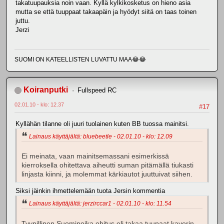
takatuupauksia noin vaan. Kyllä kylkikosketus on hieno asia
mutta se että tuuppaat takaapäin ja hyödyt siitä on taas toinen
juttu.
Jerzi
SUOMI ON KATEELLISTEN LUVATTU MAA😂😂
Koiranputki
Fullspeed RC
02.01.10 - klo: 12.37
#17
Kyllähän tilanne oli juuri tuolainen kuten BB tuossa mainitsi.
Lainaus käyttäjältä: bluebeetle - 02.01.10 - klo: 12.09
Ei meinata, vaan mainitsemassani esimerkissä
kierroksella ohitettava aiheutti suman pitämällä tiukasti
linjasta kiinni, ja molemmat kärkiautot juuttuivat siihen.
Siksi jäinkin ihmettelemään tuota Jersin kommentia
Lainaus käyttäjältä: jerzirccar1 - 02.01.10 - klo: 11.54
Tyypillinen Suomipoika ohitus eli takaa tuupaat kaverin