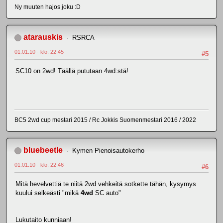
Ny muuten hajos joku :D
atarauskis
RSRCA
01.01.10 - klo: 22.45
#5
SC10 on 2wd! Täällä pututaan 4wd:stä!
BC5 2wd cup mestari 2015 / Rc Jokkis Suomenmestari 2016 / 2022
bluebeetle
Kymen Pienoisautokerho
01.01.10 - klo: 22.46
#6
Mitä hevelvettiä te niitä 2wd vehkeitä sotkette tähän, kysymys
kuului selkeästi "mikä
4wd
SC auto"
Lukutaito kunniaan!