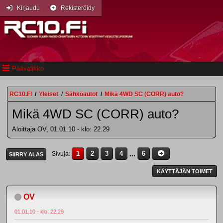
Kirjaudu
Rekisteröidy
Päävalikko
RC10.FI
/
Yleiset
/
Sähköautot
/
Mikä 4WD SC (CORR) auto?
Mikä 4WD SC (CORR) auto?
Aloittaja OV, 01.01.10 - klo: 22.29
1
2
3
4
...
6
Sivuja
SIIRRY ALAS
KÄYTTÄJÄN TOIMET
OV
01.01.10 - klo: 22.29