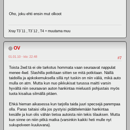
Oho, joku ehti ensin mut olkoot
Xray T3´11 , T3´12 , T4 + muutama muu
OV
01.01.10 - klo: 22.48
#7
Toista 2wd:tä ei ole tarkotus hommata vaan seuraavat nappulat
menee 4wd. Slashilla potkitaan sitten se mitä potkitaan. Näillä
taidoilla ja ajokokemuksella sillä nyt tuskin on niin väliä, mikä auto
mulla on atm. Mutta kun nuo pikkukisat turussa maitti varsin
hyvältä niin seuraavan auton hankintaa mieluusti pohjustais myös
tuota kisailua silmällä pitäen.
Ehkä hieman aikasessa kun tarjolla taida juuri specsejä parempaa
olla. Paras taitaisi olla jos pystyisi pidättelemään hankintaa
kesälle ja kun olis vähän tietoa autoista niin tekis tilauksen. Mutta
kun sinne on niiin pitkä matka (varsinkin kaikki heti mulle nyt
sukupolveen kuuluvana).