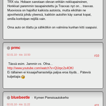
TRX:sta. Hobaon sanotaan olevan erittäin nokkapainoinen,
Honkkari paremmin tasapainotettu ja Traxxas nyt on... traxxas.
Muoviosia on hajoillut kaikista autoista, mutta eiköhän ne
ajovirheistä johdu yleensä, kaikkiin autoihin käy samat kopat,
omilla koritolpan reijillä vain.
Oma auto on tilattu ja sähkötkin on valmiina kunhan kitti saapuisi.
prmc
02.01.10 - klo: 10.50
#10
Tässä esim. Jammin vs. Ofna...
http://www.youtube.com/watch?v=QUrpc2s4OKI
Ei tällainen ei kisaaja/harrastelija paljoa eroa löydä... Päteviä
kuljettajia
bluebeetle
Kymen Pienoisautokerho
02.01.10 - klo: 11.22
#11