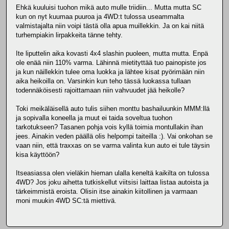
Ehkä kuuluisi tuohon mikä auto mulle triidiin... Mutta mutta SC
kun on nyt kuumaa puuroa ja 4WD:t tulossa useammalta
valmistajalta niin voipi tästä olla apua muillekkin. Ja on kai niitä
turhempiakin lirpakkeita tänne tehty.
Ite liputtelin aika kovasti 4x4 slashin puoleen, mutta mutta. Enpä
ole enää niin 110% varma. Lähinnä mietityttää tuo painopiste jos
ja kun näillekkin tulee oma luokka ja lähtee kisat pyörimään niin
aika heikoilla on. Varsinkin kun teho tässä luokassa tullaan
todennäköisesti rajoittamaan niin vahvuudet jää heikolle?
Toki meikäläisellä auto tulis siihen monttu bashailuunkin MMM:llä
ja sopivalla koneella ja muut ei taida soveltua tuohon
tarkotukseen? Tasanen pohja vois kyllä toimia montullakin ihan
jees. Ainakin veden päällä olis helpompi taiteilla :). Vai onkohan se
vaan niin, että traxxas on se varma valinta kun auto ei tule täysin
kisa käyttöön?
Itseasiassa olen vieläkin hieman ulalla keneltä kaikilta on tulossa
4WD? Jos joku aihetta tutkiskellut viitsisi laittaa listaa autoista ja
tärkeimmistä eroista. Olisin itse ainakin kiitollinen ja varmaan
moni muukin 4WD SC:tä miettivä.