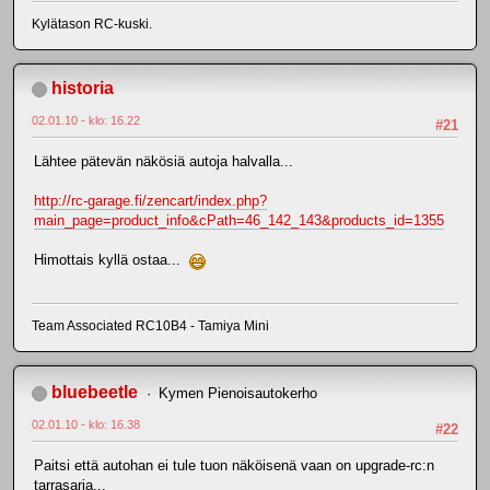
Kylätason RC-kuski.
historia
02.01.10 - klo: 16.22
#21
Lähtee pätevän näkösiä autoja halvalla...
http://rc-garage.fi/zencart/index.php?
main_page=product_info&cPath=46_142_143&products_id=1355
Himottais kyllä ostaa...
Team Associated RC10B4 - Tamiya Mini
bluebeetle
Kymen Pienoisautokerho
02.01.10 - klo: 16.38
#22
Paitsi että autohan ei tule tuon näköisenä vaan on upgrade-rc:n
tarrasarja...