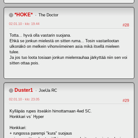
*HOKE*
The Doctor
02.01.10 - klo: 19.44
#28
Totta... hyvä olla vastarin suojana.
Ehkä se jonkun mielestä on sitten ruma... Tosin vastarilootan
ulkonäkö on melkein vihonviimeinen asia mikä itsellä mieleen
tulee.
Ja jos tuo loota tosiaan jonkun mielenrauhaa järkyttää niin sen voi
sitten ottaa pois.
Duster1
JoeUa RC
02.01.10 - klo: 23.05
#29
Kylläpäs rupes itseäkin himottamaan 4wd SC.
Honkkari vs´ Hyper
Honkkari:
+ rungossa parempi "kura" suojaus