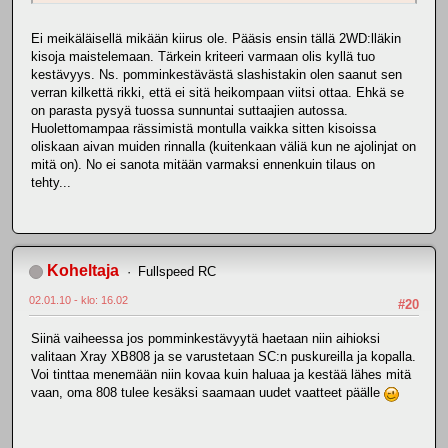
Ei meikäläisellä mikään kiirus ole. Pääsis ensin tällä 2WD:lläkin
kisoja maistelemaan. Tärkein kriteeri varmaan olis kyllä tuo
kestävyys. Ns. pomminkestävästä slashistakin olen saanut sen
verran kilkettä rikki, että ei sitä heikompaan viitsi ottaa. Ehkä se
on parasta pysyä tuossa sunnuntai suttaajien autossa.
Huolettomampaa rässimistä montulla vaikka sitten kisoissa
oliskaan aivan muiden rinnalla (kuitenkaan väliä kun ne ajolinjat on
mitä on). No ei sanota mitään varmaksi ennenkuin tilaus on
tehty...
Koheltaja
Fullspeed RC
02.01.10 - klo: 16.02
#20
Siinä vaiheessa jos pomminkestävyytä haetaan niin aihioksi
valitaan Xray XB808 ja se varustetaan SC:n puskureilla ja kopalla.
Voi tinttaa menemään niin kovaa kuin haluaa ja kestää lähes mitä
vaan, oma 808 tulee kesäksi saamaan uudet vaatteet päälle