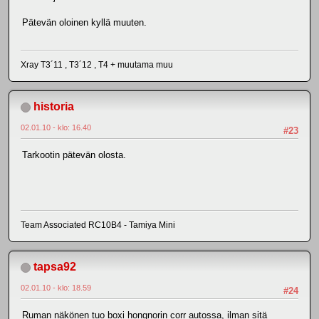
Pätevän oloinen kyllä muuten.
Xray T3´11 , T3´12 , T4 + muutama muu
historia
02.01.10 - klo: 16.40
#23
Tarkootin pätevän olosta.
Team Associated RC10B4 - Tamiya Mini
tapsa92
02.01.10 - klo: 18.59
#24
Ruman näkönen tuo boxi hongnorin corr autossa, ilman sitä