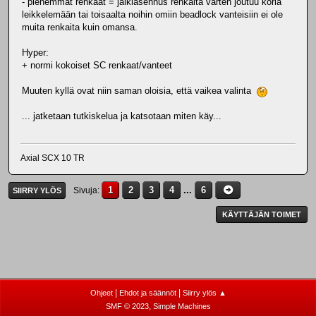
- pienemmät renkaat = jälkiasennus renkaita varten joutuu koria
leikkelemään tai toisaalta noihin omiin beadlock vanteisiin ei ole
muita renkaita kuin omansa.
Hyper:
+ normi kokoiset SC renkaat/vanteet
Muuten kyllä ovat niin saman oloisia, että vaikea valinta
... jatketaan tutkiskelua ja katsotaan miten käy...
Axial SCX 10 TR
1
2
3
4
...
6
Sivuja
SIIRRY YLÖS
KÄYTTÄJÄN TOIMET
|
|
Ohjeet
Ehdot ja säännöt
Siirry ylös ▲
,
SMF © 2023
Simple Machines