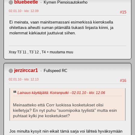
bluebeetle
Kymen Pienoisautokerho
02.01.10 - klo: 12.09
#15
Ei meinata, vaan mainitsemassani esimerkissä kierroksella
ohitettava aiheutti suman pitämällä tiukasti linjasta kiinni, ja
molemmat kärkiautot juuttuivat siihen.
Xray T3´11 , T3´12 , T4 + muutama muu
jerzirccar1
Fullspeed RC
02.01.10 - klo: 12.13
#16
Lainaus käyttäjältä: Koiranputki - 02.01.10 - klo: 12.06
Meinaatteko että Corr luokissa kosketukset olisi
kielletyja? En nyt puhu "suomipoika tyylistä" mutta esin
puhtaat kylki jne kosketukset?
Jos minulta kysyit niin eikait tämä sarja voi lähteä hyväksymään