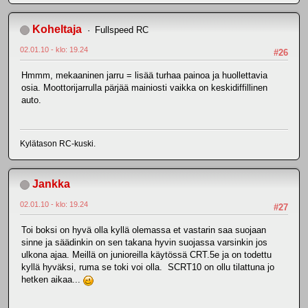
Koheltaja
Fullspeed RC
02.01.10 - klo: 19.24
#26
Hmmm, mekaaninen jarru = lisää turhaa painoa ja huollettavia
osia. Moottorijarrulla pärjää mainiosti vaikka on keskidiffillinen
auto.
Kylätason RC-kuski.
Jankka
02.01.10 - klo: 19.24
#27
Toi boksi on hyvä olla kyllä olemassa et vastarin saa suojaan
sinne ja säädinkin on sen takana hyvin suojassa varsinkin jos
ulkona ajaa. Meillä on junioreilla käytössä CRT.5e ja on todettu
kyllä hyväksi, ruma se toki voi olla. SCRT10 on ollu tilattuna jo
hetken aikaa...