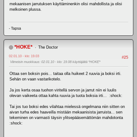
mekaanisen jarrutuksen käyttäminenkin olisi mahdollista ja olisi
melkoinen plussa.
- Tapsa
*HOKE*
The Doctor
02.01.10 - klo: 19.03
#25
Viimeisin muokkaus
: 02.01.10 - klo: 19.08 käyttäjältä *HOKE*
Ottaa sen boksin pois... taitaa olla huikeet 2 ruuvia ja boksi irti.
Sehän on vaan vastarikotelo.
Ja jos kerta osaa tuohon viritellä servon ja jarrut niin ei luulis
olevan vaikeeta ottaa kahta ruuvia ja tuota boksia irti... :shock:
Tai jos tuo boksi edes vilahtaa mielessä ongelmana niin sitten on
aivan turha edes haaveilla mistään mekaanisista jarruista... sen
tekeminen on varmasti täysin ylitsepääsemättömän mahdotonta
:shock: