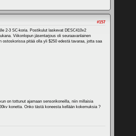
#157
äälle 2-3 SC-koria. Postikulut laskevat DESC410v2
kana. Viikonlopun jäsentarjous oli seuraavanlainen
 ostoskorissa pitää olla yli $250 edestä tavaraa, jotta saa
un on tottunut ajamaan sensorikoneilla, niin millaisia
 4800kv konetta. Onko tästä koneesta kellään kokemuksia ?