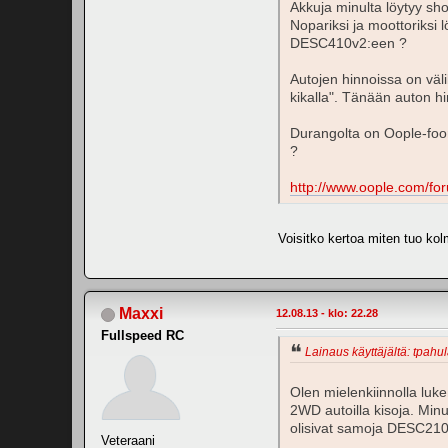
Akkuja minulta löytyy sh
Nopariksi ja moottoriksi 
DESC410v2:een ?
Autojen hinnoissa on väli
kikalla". Tänään auton hi
Durangolta on Oople-foo
?
http://www.oople.com/f
Voisitko kertoa miten tuo ko
Maxxi
12.08.13 - klo: 22.28
Fullspeed RC
Lainaus käyttäjältä: tpahul
Olen mielenkiinnolla luke
2WD autoilla kisoja. Min
olisivat samoja DESC210
Veteraani