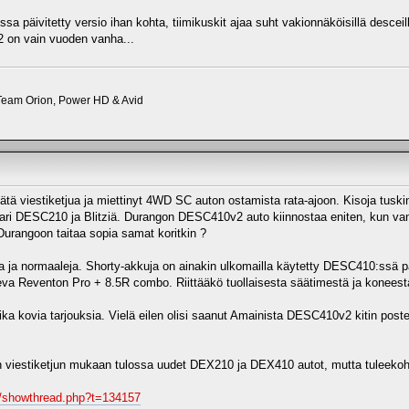
sa päivitetty versio ihan kohta, tiimikuskit ajaa suht vakionnäköisillä desceill
2 on vain vuoden vanha...
eam Orion, Power HD & Avid
tätä viestiketjua ja miettinyt 4WD SC auton ostamista rata-ajoon. Kisoja tuskin
pari DESC210 ja Blitziä. Durangon DESC410v2 auto kiinnostaa eniten, kun va
angoon taitaa sopia samat koritkin ?
a ja normaaleja. Shorty-akkuja on ainakin ulkomailla käytetty DESC410:ssä pa
 oleva Reventon Pro + 8.5R combo. Riittääkö tuollaisesta säätimestä ja kone
aika kovia tarjouksia. Vielä eilen olisi saanut Amainista DESC410v2 kitin post
 viestiketjun mukaan tulossa uudet DEX210 ja DEX410 autot, mutta tuleekoha
s/showthread.php?t=134157