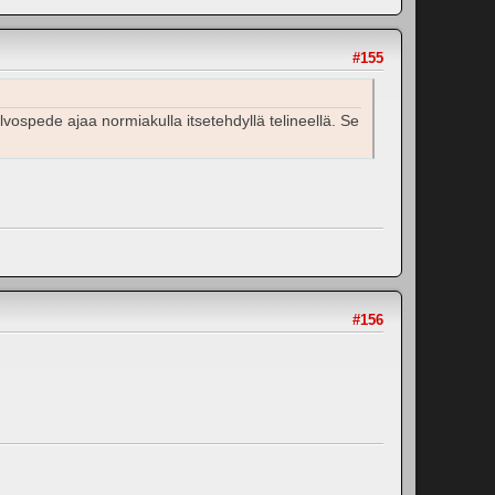
#155
lvospede ajaa normiakulla itsetehdyllä telineellä. Se
#156