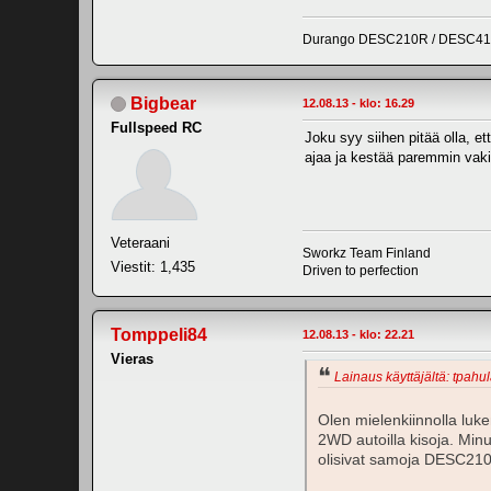
Durango DESC210R / DESC410v
Bigbear
12.08.13 - klo: 16.29
Fullspeed RC
Joku syy siihen pitää olla, e
ajaa ja kestää paremmin vaki
Veteraani
Sworkz Team Finland
Viestit: 1,435
Driven to perfection
Tomppeli84
12.08.13 - klo: 22.21
Vieras
Lainaus käyttäjältä: tpahul
Olen mielenkiinnolla luke
2WD autoilla kisoja. Min
olisivat samoja DESC210