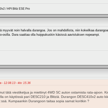
2 / HPI Blitz ESE Pro
ttä myyvät noin halvalla durangoa. Jos on mahdollista, niin kokeilkaa durangoa 
o-osilla. Dura saattaa olla huippukuskin käsissä aavistuksen nopeampi.
a - 12.08.13 - klo: 15.36
nut tätä viestiketjua ja miettinyt 4WD SC auton ostamista rata-ajoon. Kis
ulla on käytössä pari DESC210 ja Blitziä. Durangon DESC410v2 auto ki
:ssä. Kumpaankin Durangoon taitaa sopia samat koritkin ?