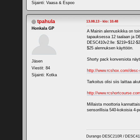
Sijainti: Vaasa & Espoo
tpahula
13.08.13 - klo: 10.48
Honkala GP
A Mainin alennuskikka on toim
tapauksessa 12 taalaan ja D
DESC410v2:lle: $219+$12-$25=$
$25 alennuksen käyttöön.
Shorty pack konversiota näyt
Jäsen
Viestit: 84
http://www.rcshox.com/desc-
Sijainti: Kotka
Tarkoitus olisi siis laittaa ak
http://www.rcshortcourse.co
Millaista moottoria kannattai
sensorillisia 540-kokoisia 4-
Durango DESC210R / DESC410v