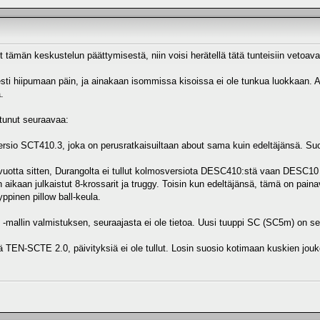
t tämän keskustelun päättymisestä, niin voisi herätellä tätä tunteisiin vetoav
ti hiipumaan päin, ja ainakaan isommissa kisoissa ei ole tunkua luokkaan. Ai
.
tunut seuraavaa:
y versio SCT410.3, joka on perusratkaisuiltaan about sama kuin edeltäjänsä. S
i vuotta sitten, Durangolta ei tullut kolmosversiota DESC410:stä vaan DESC10 
aikaan julkaistut 8-krossarit ja truggy. Toisin kun edeltäjänsä, tämä on paina
pinen pillow ball-keula.
mallin valmistuksen, seuraajasta ei ole tietoa. Uusi tuuppi SC (SC5m) on sen 
ä TEN-SCTE 2.0, päivityksiä ei ole tullut. Losin suosio kotimaan kuskien jouk