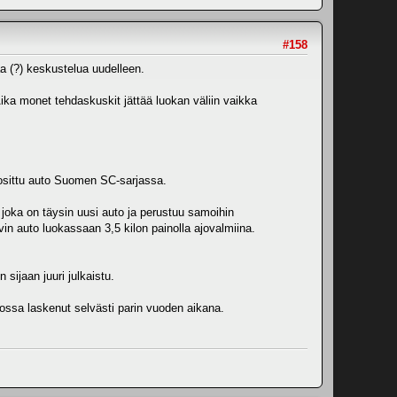
#158
aa (?) keskustelua uudelleen.
ka monet tehdaskuskit jättää luokan väliin vaikka
uosittu auto Suomen SC-sarjassa.
joka on täysin uusi auto ja perustuu samoihin
vin auto luokassaan 3,5 kilon painolla ajovalmiina.
sijaan juuri julkaistu.
ossa laskenut selvästi parin vuoden aikana.