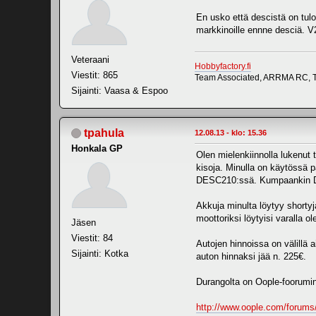
En usko että descistä on tulos
markkinoille ennne desciä. V
Veteraani
Hobbyfactory.fi
Viestit: 865
Team Associated, ARRMA RC, T
Sijainti: Vaasa & Espoo
tpahula
12.08.13 - klo: 15.36
Honkala GP
Olen mielenkiinnolla lukenut 
kisoja. Minulla on käytössä 
DESC210:ssä. Kumpaankin Dur
Akkuja minulta löytyy shortyj
moottoriksi löytyisi varalla
Jäsen
Viestit: 84
Autojen hinnoissa on välillä 
Sijainti: Kotka
auton hinnaksi jää n. 225€.
Durangolta on Oople-foorumin
http://www.oople.com/forum