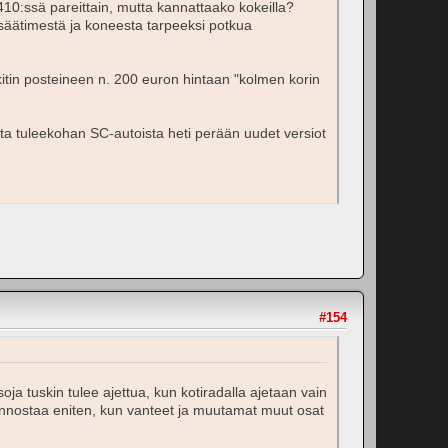
410:ssä pareittain, mutta kannattaako kokeilla?
a säätimestä ja koneesta tarpeeksi potkua
 kitin posteineen n. 200 euron hintaan "kolmen korin
a tuleekohan SC-autoista heti perään uudet versiot
#154
oja tuskin tulee ajettua, kun kotiradalla ajetaan vain
innostaa eniten, kun vanteet ja muutamat muut osat