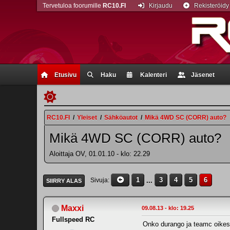
Tervetuloa foorumille
RC10.FI
Kirjaudu
Rekisteröidy
Etusivu
Haku
Kalenteri
Jäsenet
RC10.FI
/
Yleiset
/
Sähköautot
/
Mikä 4WD SC (CORR) auto?
Mikä 4WD SC (CORR) auto?
Aloittaja OV, 01.01.10 - klo: 22.29
1
...
3
4
5
6
Sivuja
SIIRRY ALAS
Maxxi
09.08.13 - klo: 19.25
Fullspeed RC
Onko durango ja teamc oikest