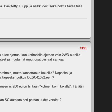
ä. Päivitetty Tuuppi ja nelkkudexi sekä polttis taitaa tulla
#151
 tulee ajettua, kun kotiradalla ajetaan vain 2WD autoilla
nteet ja muutamat muut osat olisivat samoja
reittain, mutta kannattaako kokeilla? Nopariksi ja
esta tarpeeksi potkua DESC410v2:een ?
eineen n. 200 euron hintaan "kolmen korin kikalla". Tänään
n SC-autoista heti perään uudet versiot ?