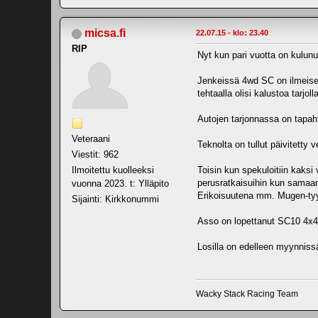
micsa.fi
22.07.15 - klo: 23.40
RIP
Nyt kun pari vuotta on kulunu
Jenkeissä 4wd SC on ilmeises
tehtaalla olisi kalustoa tarjolla
Autojen tarjonnassa on tapah
Veteraani
Teknolta on tullut päivitett
Viestit: 962
Ilmoitettu kuolleeksi
Toisin kun spekuloitiin kaks
perusratkaisuihin kun samaan 
vuonna 2023. t: Ylläpito
Erikoisuutena mm. Mugen-tyyp
Sijainti: Kirkkonummi
Asso on lopettanut SC10 4x4 -
Losilla on edelleen myynniss
Wacky Stack Racing Team