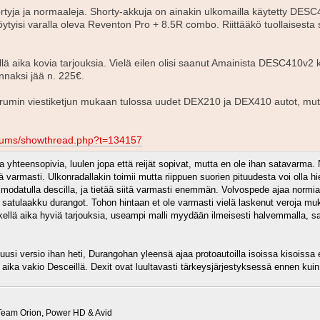
ortyja ja normaaleja. Shorty-akkuja on ainakin ulkomailla käytetty DESC
löytyisi varalla oleva Reventon Pro + 8.5R combo. Riittääkö tuollaisest
llä aika kovia tarjouksia. Vielä eilen olisi saanut Amainista DESC410v2
nnaksi jää n. 225€.
rumin viestiketjun mukaan tulossa uudet DEX210 ja DEX410 autot, mutt
orums/showthread.php?t=134157
a yhteensopivia, luulen jopa että reijät sopivat, mutta en ole ihan satavarma. 
ää varmasti. Ulkonradallakin toimii mutta riippuen suorien pituudesta voi olla 
modatulla descilla, ja tietää siitä varmasti enemmän. Volvospede ajaa normiaku
satulaakku durangot. Tohon hintaan et ole varmasti vielä laskenut veroja mu
etkellä aika hyviä tarjouksia, useampi malli myydään ilmeisesti halvemmalla, sa
uusi versio ihan heti, Durangohan yleensä ajaa protoautoilla isoissa kisoissa
 aika vakio Desceillä. Dexit ovat luultavasti tärkeysjärjestyksessä ennen kui
eam Orion, Power HD & Avid