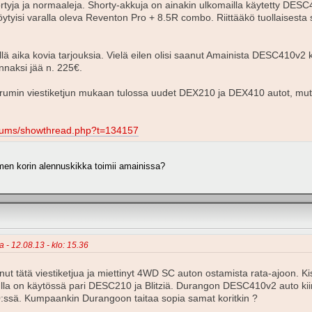
ortyja ja normaaleja. Shorty-akkuja on ainakin ulkomailla käytetty DESC
löytyisi varalla oleva Reventon Pro + 8.5R combo. Riittääkö tuollaisest
llä aika kovia tarjouksia. Vielä eilen olisi saanut Amainista DESC410v2
nnaksi jää n. 225€.
rumin viestiketjun mukaan tulossa uudet DEX210 ja DEX410 autot, mutt
orums/showthread.php?t=134157
lmen korin alennuskikka toimii amainissa?
a - 12.08.13 - klo: 15.36
nut tätä viestiketjua ja miettinyt 4WD SC auton ostamista rata-ajoon. Kis
ulla on käytössä pari DESC210 ja Blitziä. Durangon DESC410v2 auto ki
:ssä. Kumpaankin Durangoon taitaa sopia samat koritkin ?