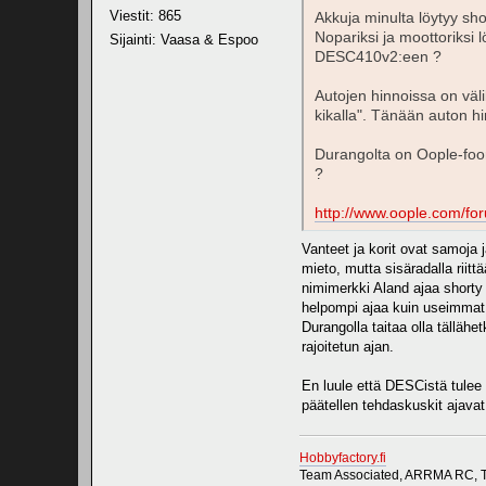
Viestit: 865
Akkuja minulta löytyy sh
Nopariksi ja moottoriksi 
Sijainti: Vaasa & Espoo
DESC410v2:een ?
Autojen hinnoissa on väli
kikalla". Tänään auton hi
Durangolta on Oople-foo
?
http://www.oople.com/f
Vanteet ja korit ovat samoja j
mieto, mutta sisäradalla riitt
nimimerkki Aland ajaa shorty 
helpompi ajaa kuin useimmat 
Durangolla taitaa olla tälläh
rajoitetun ajan.
En luule että DESCistä tulee 
päätellen tehdaskuskit ajavat
Hobbyfactory.fi
Team Associated, ARRMA RC, T