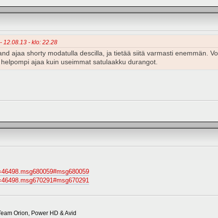
- 12.08.13 - klo: 22.28
nd ajaa shorty modatulla descilla, ja tietää siitä varmasti enemmän. Vo
n helpompi ajaa kuin useimmat satulaakku durangot.
opic=46498.msg680059#msg680059
opic=46498.msg670291#msg670291
eam Orion, Power HD & Avid