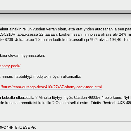
inut ainakin reilun vuoden verran siten, että otat yhden autosarjan ja sen p
ESC210R tapauksessa 22 taalaan. Laskemissani hinnoissa oli siis alv 24% mu
206. Joka tekee 1.3 taalan luottokorttikurssilla ja %24 alvilla 194,4€. Tosin
täisi olevan myynnissäkin:
shorty-pack/
ut rinnan. Itsetehtyjä modejakin löysin ulkomailta:
m/forum/team-durango-desc410r/27467-shorty-pack-mod.html
si kokeilla ulkoradalla ? Minulta löytyy myös Castlen 4600kv 4-pole kone. Nyt k
pole koneita kannattaisi kokeilla ? Olen katsellut esim. Trinity Revtech 4XS
2 / HPI Blitz ESE Pro