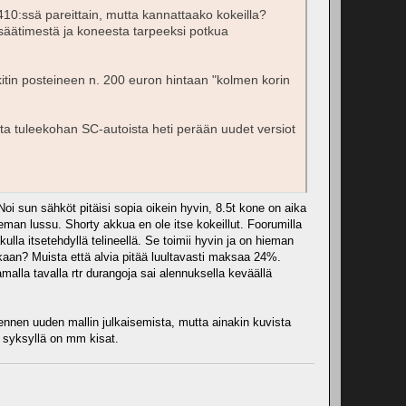
410:ssä pareittain, mutta kannattaako kokeilla?
a säätimestä ja koneesta tarpeeksi potkua
 kitin posteineen n. 200 euron hintaan "kolmen korin
a tuleekohan SC-autoista heti perään uudet versiot
Noi sun sähköt pitäisi sopia oikein hyvin, 8.5t kone on aika
hieman lussu. Shorty akkua en ole itse kokeillut. Foorumilla
lla itsetehdyllä telineellä. Se toimii hyvin ja on hieman
kaan? Muista että alvia pitää luultavasti maksaa 24%.
malla tavalla rtr durangoja sai alennuksella keväällä
 ennen uuden mallin julkaisemista, mutta ainakin kuvista
n syksyllä on mm kisat.