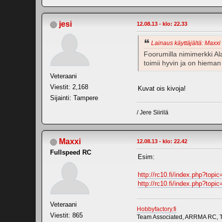
jesi
12.08.13 - klo: 22.33
Lainaus käyttäjältä: Maxxi 
Foorumilla nimimerkki Ala
toimii hyvin ja on hiema
Veteraani
Viestit: 2,168
Kuvat ois kivoja!
Sijainti: Tampere
/ Jere Siirilä
Maxxi
12.08.13 - klo: 22.42
Fullspeed RC
Esim:
http://rc10.fi/index.php?t
http://rc10.fi/index.php?t
Veteraani
Hobbyfactory.fi
Viestit: 865
Team Associated, ARRMA RC, T