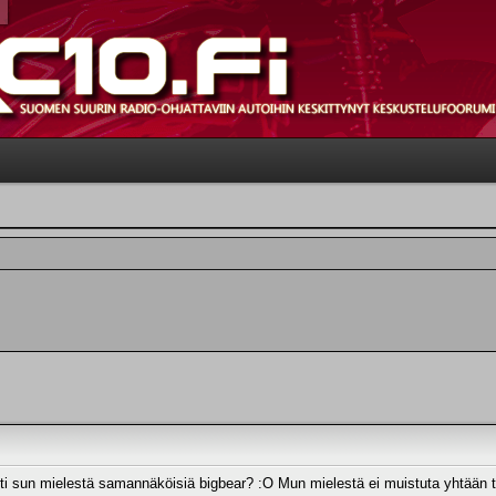
i sun mielestä samannäköisiä bigbear? :O Mun mielestä ei muistuta yhtään to