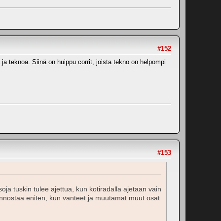
#152
ja teknoa. Siinä on huippu corrit, joista tekno on helpompi
#153
oja tuskin tulee ajettua, kun kotiradalla ajetaan vain
innostaa eniten, kun vanteet ja muutamat muut osat