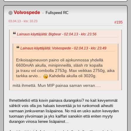
Volvospede
Fullspeed RC
03.04.13 - klo: 10.23
#195
Lainaus käyttäjältä: Bigbear - 02.04.13 - klo: 23.56
Lainaus käyttäjältä: Volvospede - 02.04.13 - klo: 23.49
Erikoisajoneuvon paino oli ajokunnossa yhdellä
6600mAh akulla, minipinneillä, släsh rtr kopalla
ja traxu vxl combolla 2753g. Max veikkas 2750g, aika
tarkka arvio...
Kahdella akulla oli 3020g.
mitä ihmettä. Mun MIP painaa saman verran.....
Ihmetteletkö että kovin painava durangoksi? no kait kevyemmät
sähköt vois olla jos haluais keventää ja toi runkomodi aiheutti
varmaan jonkuverran lisäpainoa. No mä en usko auton keveyden
tuomaan ylivoimaan ja yks kaiffari sanoikin että eniten myyty
durangon viriosa lienee lisäpainot...