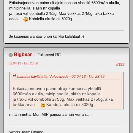
Erikoisajoneuvon paino oli ajokunnossa yhdellä 6600mAh akulla,
minipinneillä, släsh rtr kopalla
ja traxu vxl combolla 2753g. Max veikkas 2750g, aika tarkka
arvio...
Kahdella akulla oli 3020g.
Se kauppias älähtää johon kalikka kalahtaa! :-)
Bigbear
Fullspeed RC
02.04.13 - klo: 23.56
#193
Lainaus käyttäjältä: Volvospede - 02.04.13 - klo: 23.49
Erikoisajoneuvon paino oli ajokunnossa yhdellä
6600mAh akulla, minipinneillä, släsh rtr kopalla
ja traxu vxl combolla 2753g. Max veikkas 2750g, aika
tarkka arvio...
Kahdella akulla oli 3020g.
mitä ihmettä. Mun MIP painaa saman verran.....
Sworkz Team Finland