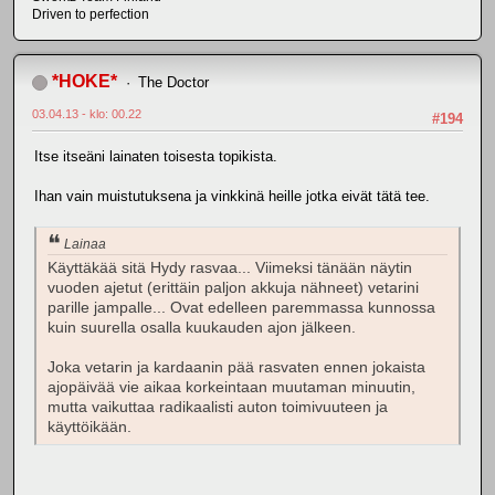
Driven to perfection
*HOKE*
The Doctor
03.04.13 - klo: 00.22
#194
Itse itseäni lainaten toisesta topikista.
Ihan vain muistutuksena ja vinkkinä heille jotka eivät tätä tee.
Lainaa
Käyttäkää sitä Hydy rasvaa... Viimeksi tänään näytin
vuoden ajetut (erittäin paljon akkuja nähneet) vetarini
parille jampalle... Ovat edelleen paremmassa kunnossa
kuin suurella osalla kuukauden ajon jälkeen.
Joka vetarin ja kardaanin pää rasvaten ennen jokaista
ajopäivää vie aikaa korkeintaan muutaman minuutin,
mutta vaikuttaa radikaalisti auton toimivuuteen ja
käyttöikään.