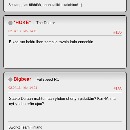
Se kauppias älähtää johon kalikka kalahtaa! :-)
*HOKE*
The Doctor
02.04.13 - klo: 14.11
#185
Eikös tuo hoidu ihan samalla tavoin kuin ennenkin.
Bigbear
Fullspeed RC
02.04.13 - klo: 14.21
#186
Saako Duraan mahtumaan yhden shortyn pitkittäin? Kai 4Ah:lla
nyt yhden erän ajaa?
Sworkz Team Finland