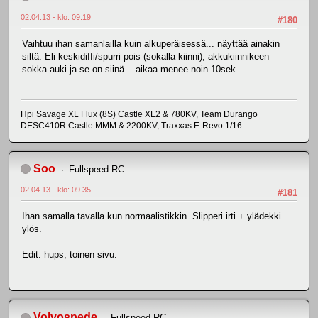
02.04.13 - klo: 09.19
#180
Vaihtuu ihan samanlailla kuin alkuperäisessä... näyttää ainakin
siltä. Eli keskidiffi/spurri pois (sokalla kiinni), akkukiinnikeen
sokka auki ja se on siinä... aikaa menee noin 10sek....
Hpi Savage XL Flux (8S) Castle XL2 & 780KV, Team Durango
DESC410R Castle MMM & 2200KV, Traxxas E-Revo 1/16
Soo
Fullspeed RC
02.04.13 - klo: 09.35
#181
Ihan samalla tavalla kun normaalistikkin. Slipperi irti + ylädekki
ylös.
Edit: hups, toinen sivu.
Volvospede
Fullspeed RC