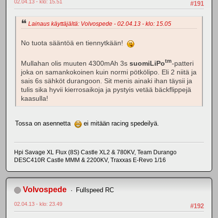
02.04.13 - klo: 15.51
#191
Lainaus käyttäjältä: Volvospede - 02.04.13 - klo: 15.05
No tuota sääntöä en tiennytkään!
tm
Mullahan olis muuten 4300mAh 3s
suomiLiPo
-patteri
joka on samankokoinen kuin normi pötkölipo. Eli 2 niitä ja
sais 6s sähköt durangoon. Sit menis ainaki ihan täysii ja
tulis sika hyvii kierrosaikoja ja pystyis vetää bäckflippejä
kaasulla!
Tossa on asennetta
ei mitään racing spedeilyä.
Hpi Savage XL Flux (8S) Castle XL2 & 780KV, Team Durango
DESC410R Castle MMM & 2200KV, Traxxas E-Revo 1/16
Volvospede
Fullspeed RC
02.04.13 - klo: 23.49
#192