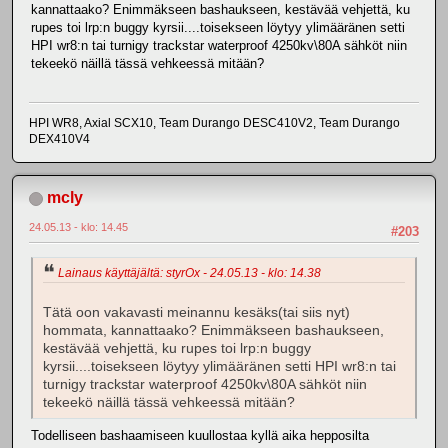
kannattaako? Enimmäkseen bashaukseen, kestävää vehjettä, ku
rupes toi lrp:n buggy kyrsii....toisekseen löytyy ylimääränen setti
HPI wr8:n tai turnigy trackstar waterproof 4250kv\80A sähköt niin
tekeekö näillä tässä vehkeessä mitään?
HPI WR8, Axial SCX10, Team Durango DESC410V2, Team Durango
DEX410V4
mcly
24.05.13 - klo: 14.45
#203
Lainaus käyttäjältä: styrOx - 24.05.13 - klo: 14.38
Tätä oon vakavasti meinannu kesäks(tai siis nyt)
hommata, kannattaako? Enimmäkseen bashaukseen,
kestävää vehjettä, ku rupes toi lrp:n buggy
kyrsii....toisekseen löytyy ylimääränen setti HPI wr8:n tai
turnigy trackstar waterproof 4250kv\80A sähköt niin
tekeekö näillä tässä vehkeessä mitään?
Todelliseen bashaamiseen kuullostaa kyllä aika hepposilta