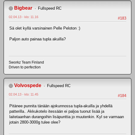
Bigbear
Fullspeed RC
02.04.13 - klo: 11.16
#183
Sä olet kyllä varsinainen Pelle Peloton :)
Paljon auto painaa tupla akuilla?
Sworkz Team Finland
Driven to perfection
Volvospede
Fullspeed RC
02.04.13 - klo: 11.45
#184
Pitänee punnita tänään ajokunnossa tupla-akuilla ja yhdellä
patterilla.. Akkukotelo itessään ei paljoa tuonut lisää ja
laitetaanhan durangoihin lisäpunttia jo muutenkin. Kyl se varmaan
jotain 2800-3000g tulee olee?