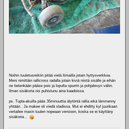
Noihin tuuletusreikiin pitää vielä liimailla jotain hyttysverkkoa.
Meni nimittäin rallicross radalla jotain kiviä niistä sisälle ja eihän
ne tietenkään pääse pois ja lopulta spurrin ja pohjalevyn väliin.
Ilman sisäkoria ois puhistunu aina kaadoissa.
ps. Tupla-akuilla pääs 35minuuttia älytöntä rallia eikä lämmenny
yhtään.. Ja makee oli viedä sladissa. Mut ei ehditty kyl juurikaan
vertailee maxin tuulen nopeaan versioon, koska se ei käyttäny
sisäkoria...