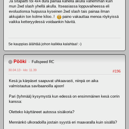
Ja sitäpaitti toi 4x4 dura painaa kahella akulla vähemmän kuin
mun 2wd slash yhellä akulla. Itseasiassa loppuvaiheessa eli
evoluutionsa huipussa kyseinen 2wd slash tais painaa ilman
akkujakin ton kolme kiloo..!
paino vakauttaa menoa röykyissä
vaikka ketteryydessä voidaankin hävitä.
Se kauppias älähtää johon kalikka kalahtaa! :-)
Pööki
Fullspeed RC
30.04.13 - klo: 11.39
#196
Kesä ja kärpäset saapuvat uhkaavasti, niinpä on aika
valmistautua savibaanoilla ajoon!
Pari (tyhmää) kysymystä kun edessä on ensimmäinen kesä corrin
kanssa:
Oletteko käyttäneet autossa sisäkoria?
Mennänkö ulkoradoilla jostain syystä eri maavaralla kuin sisällä?