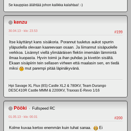
Se kauppias älähtää johon kalikka kalahtaa! :-)
kenzu
30.04.13 - klo: 23.53
#199
Itse käyttänyt kans sisäkoria. Porannut tuuletus aukot spurrin
yläpuolella olevaan kaareevaan osaan. Ja liimannut sisäpuolelle
verkkoa. Lisännyt viellä ylimääräisen flektin imemään lämmintä
ilmaa kuopasta. Hyvin toimii ja ihan puhdas ja kivetön sisältä.
Ekaan sisäpiirin tein sellasen virheen että maalasin sen, en tiedä
miksi
mut parempi pitää läpinäkyvänä.
Hpi Savage XL Flux (8S) Castle XL2 & 780KV, Team Durango
DESC410R Castle MMM & 2200KV, Traxxas E-Revo 1/16
Pööki
Fullspeed RC
01.05.13 - klo: 00.01
#200
Kolme kuvaa kertoo enemmän kuin tuhat sanaa.
Ei