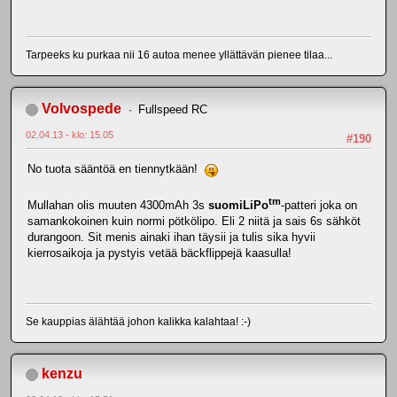
Tarpeeks ku purkaa nii 16 autoa menee yllättävän pienee tilaa...
Volvospede
Fullspeed RC
02.04.13 - klo: 15.05
#190
No tuota sääntöä en tiennytkään!
tm
Mullahan olis muuten 4300mAh 3s
suomiLiPo
-patteri joka on
samankokoinen kuin normi pötkölipo. Eli 2 niitä ja sais 6s sähköt
durangoon. Sit menis ainaki ihan täysii ja tulis sika hyvii
kierrosaikoja ja pystyis vetää bäckflippejä kaasulla!
Se kauppias älähtää johon kalikka kalahtaa! :-)
kenzu