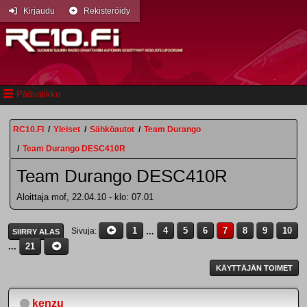
Kirjaudu
Rekisteröidy
Päävalikko
RC10.FI
/
Yleiset
/
Sähköautot
/
Team Durango
/
Team Durango DESC410R
Team Durango DESC410R
Aloittaja mof, 22.04.10 - klo: 07.01
1
...
4
5
6
7
8
9
10
Sivuja
SIIRRY ALAS
...
21
KÄYTTÄJÄN TOIMET
kenzu