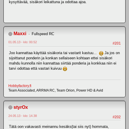
kysyttävää, sisäkori leikattuna ja odottaa ajoa.
Maxxi
Fullspeed RC
01.05.13 - klo: 00.52
#201
Joo kannattaa käyttää sisäkoria tai vastarit kastuu...
Ja jos on
sijoittanut ponderin ja konkan sellaiseen kohtaan ettei sisäkori
mahdu kunnolla niin kannattaa siirtää ponderia ja konkkaa niin ei
tarvi odottaa että vastari kuivuu
Hobbyfactory.fi
Team Associated, ARRMA RC, Team Orion, Power HD & Avid
styrOx
24.05.13 - klo: 14.38
#202
Tätä oon vakavasti meinannu kesäks(tai siis nyt) hommata,