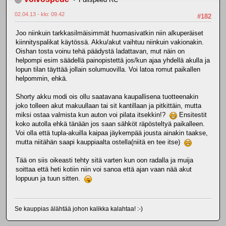
02.04.13 - klo: 09.42
#182
Joo niinkuin tarkkasilmäisimmät huomasivatkin niin alkuperäiset
kiinnityspalikat käytössä. Akku/akut vaihtuu niinkuin vakionakin.
Oishan tosta voinu tehä päädystä ladattavan, mut näin on
helpompi esim säädellä painopistettä jos/kun ajaa yhdellä akulla ja
lopun tilan täyttää jollain solumuovilla. Voi latoa romut paikallen
helpommin, ehkä.
Shorty akku modi ois ollu saatavana kaupallisena tuotteenakin
joko tolleen akut makuullaan tai sit kantillaan ja pitkittäin, mutta
miksi ostaa valmista kun auton voi pilata itsekkin!?
Ensitestit
koko autolla ehkä tänään jos saan sähköt räpösteltyä paikalleen.
Voi olla että tupla-akuilla kaipaa jäykempää jousta ainakin taakse,
mutta niitähän saapi kauppiaalta ostella(niitä en tee itse)
Tää on siis oikeasti tehty sitä varten kun oon radalla ja muija
soittaa että heti kotiin niin voi sanoa että ajan vaan nää akut
loppuun ja tuun sitten.
Se kauppias älähtää johon kalikka kalahtaa! :-)