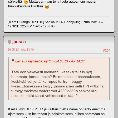
sähköiltä
Mutta varmaan tolla tuota autoa noin muuten
hiekkakentällä liikuttaa
[Team Durango DESC10] Sanwa MT-4, Hobbywing Ezrun Max8 G2,
4278SD 2250KV, Savôx 1258TG
jperala
26.05.13 - klo: 13.40
#204
Lainaus käyttäjältä: styrOx - 24.05.13 - klo: 14.38
Tätä oon vakavasti meinannu kesäks(tai siis nyt)
hommata, kannattaako? Enimmäkseen bashaukseen,
kestävää vehjettä, ku rupes toi lrp:n buggy
kyrsii....toisekseen löytyy ylimääränen setti HPI wr8:n tai
turnigy trackstar waterproof 4250kv\80A sähköt niin
tekeekö näillä tässä vehkeessä mitään?
Itsellä 2wd DESC210R ja väittäisin että nämä on tehty enemmä
ajamiseen kuin heittelyyn ja paiskomiseen, siihen hommaan on