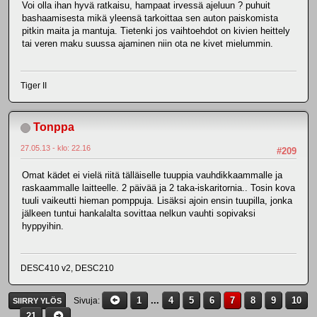
Voi olla ihan hyvä ratkaisu, hampaat irvessä ajeluun ? puhuit
bashaamisesta mikä yleensä tarkoittaa sen auton paiskomista
pitkin maita ja mantuja. Tietenki jos vaihtoehdot on kivien heittely
tai veren maku suussa ajaminen niin ota ne kivet mielummin.
Tiger II
Tonppa
27.05.13 - klo: 22.16
#209
Omat kädet ei vielä riitä tälläiselle tuuppia vauhdikkaammalle ja
raskaammalle laitteelle. 2 päivää ja 2 taka-iskaritornia.. Tosin kova
tuuli vaikeutti hieman pomppuja. Lisäksi ajoin ensin tuupilla, jonka
jälkeen tuntui hankalalta sovittaa nelkun vauhti sopivaksi
hyppyihin.
DESC410 v2, DESC210
1
...
4
5
6
7
8
9
10
Sivuja
SIIRRY YLÖS
...
21