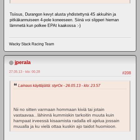
Tsiisus, Durangon kevyt alusta yhdistettynä 4S akkuihin ja
pitkäkannuiseen 4-pole koneeseen. Siinä voi slipperi hieman
lämmetä kun polkee EPAt kaakossa :-)
Wacky Stack Racing Team
jperala
27.05.13 - klo: 00.28
#208
Lainaus käyttäjältä: styrOx - 26.05.13 - klo: 23.57
Nii no sitten varmaan hommaan kiviä tai jotain
vastaavaa...lähinnä kummiskin tarkoitin muuta kuin
hampaat irveessä kisaamista radalla eli ajelua jossain
muualla ja ku vielä ottaa kuskin ajo taidot huomioon.