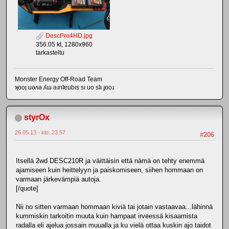
DescPro4HD.jpg
356.05 kt, 1280x960
tarkasteltu
Monster Energy Off-Road Team
ʞooן uǝʌǝ ʎɯ ǝɹnʇɐubıs sı uo sʇı ɟooɹ
styrOx
26.05.13 - klo: 23.57
#206
Itsellä 2wd DESC210R ja väittäisin että nämä on tehty enemmä
ajamiseen kuin heittelyyn ja paiskomiseen, siihen hommaan on
varmaan järkevämpiä autoja.
[/quote]
Nii no sitten varmaan hommaan kiviä tai jotain vastaavaa...lähinnä
kummiskin tarkoitin muuta kuin hampaat irveessä kisaamista
radalla eli ajelua jossain muualla ja ku vielä ottaa kuskin ajo taidot