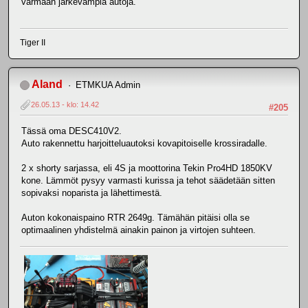
varmaan järkevämpiä autoja.
Tiger II
Aland
ETMKUA Admin
26.05.13 - klo: 14.42
#205
Tässä oma DESC410V2.
Auto rakennettu harjoitteluautoksi kovapitoiselle krossiradalle.
2 x shorty sarjassa, eli 4S ja moottorina Tekin Pro4HD 1850KV
kone. Lämmöt pysyy varmasti kurissa ja tehot säädetään sitten
sopivaksi noparista ja lähettimestä.
Auton kokonaispaino RTR 2649g. Tämähän pitäisi olla se
optimaalinen yhdistelmä ainakin painon ja virtojen suhteen.