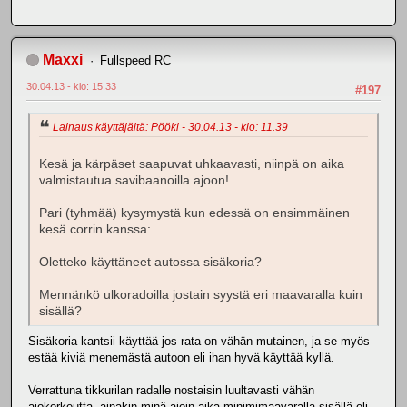
Maxxi
Fullspeed RC
30.04.13 - klo: 15.33
#197
Lainaus käyttäjältä: Pööki - 30.04.13 - klo: 11.39
Kesä ja kärpäset saapuvat uhkaavasti, niinpä on aika
valmistautua savibaanoilla ajoon!
Pari (tyhmää) kysymystä kun edessä on ensimmäinen
kesä corrin kanssa:
Oletteko käyttäneet autossa sisäkoria?
Mennänkö ulkoradoilla jostain syystä eri maavaralla kuin
sisällä?
Sisäkoria kantsii käyttää jos rata on vähän mutainen, ja se myös
estää kiviä menemästä autoon eli ihan hyvä käyttää kyllä.
Verrattuna tikkurilan radalle nostaisin luultavasti vähän
ajokorkeutta, ainakin minä ajoin aika minimimaavaralla sisällä eli