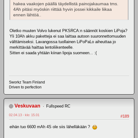
hakea vaakojen päällä täydellistä painojakaumaa tms.
4Ah pitäsi myöskin riittää hyvin jossei kikkaile liikaa
ennen lähtöä..
Oletko muuten Volvo lukenut PKSRCA:n säännöt koskien LiPoja?
Yli 10Ah akku paketteja ei saa laittaa autoon suuronnettomuuden
välttämiseksi. Lavangossa tuollainen LiPoPaLo aiheuttaa jo
merkittävää haittaa lentoliikenteelle.
Sitten ei saada yhtään kiinan lipoja suomeen... :(
Sworkz Team Finland
Driven to perfection
Veskuvaan
Fullspeed RC
02.04.13 - klo: 15.01
#189
eihän tuo 6600 mAh 4S ole siis lähelläkään ?