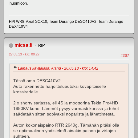
huomioon.
HPI WR8, Axial SCX10, Team Durango DESC410V2, Team Durango
DEX410V4
micsa.fi
RIP
27.05.13 - klo: 00.27
#207
Lainaus käyttäjältä: Aland - 26.05.13 - klo: 14.42
Tässä oma DESC410V2.
Auto rakennettu harjoitteluautoksi kovapitoiselle
krossiradalle.
2 x shorty sarjassa, eli 4S ja moottorina Tekin Pro4HD
1850KV kone. Lämmöt pysyy varmasti kurissa ja tehot
säädetään sitten sopivaksi noparista ja lähettimestä.
Auton kokonaispaino RTR 2649g. Tämähän pitäisi olla
se optimaalinen yhdistelmä ainakin painon ja virtojen
suhteen.