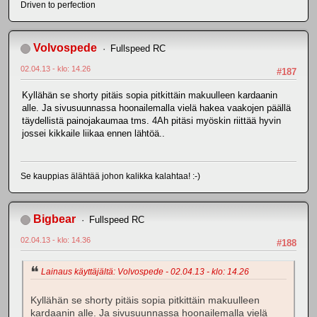
Driven to perfection
Volvospede
Fullspeed RC
02.04.13 - klo: 14.26
#187
Kyllähän se shorty pitäis sopia pitkittäin makuulleen kardaanin
alle. Ja sivusuunnassa hoonailemalla vielä hakea vaakojen päällä
täydellistä painojakaumaa tms. 4Ah pitäsi myöskin riittää hyvin
jossei kikkaile liikaa ennen lähtöä..
Se kauppias älähtää johon kalikka kalahtaa! :-)
Bigbear
Fullspeed RC
02.04.13 - klo: 14.36
#188
Lainaus käyttäjältä: Volvospede - 02.04.13 - klo: 14.26
Kyllähän se shorty pitäis sopia pitkittäin makuulleen
kardaanin alle. Ja sivusuunnassa hoonailemalla vielä