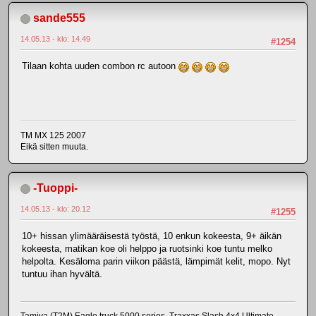
sande555
14.05.13 - klo: 14.49
#1254
Tilaan kohta uuden combon rc autoon
TM MX 125 2007
Eikä sitten muuta.
-Tuoppi-
14.05.13 - klo: 20.12
#1255
10+ hissan ylimääräisestä työstä, 10 enkun kokeesta, 9+ äikän
kokeesta, matikan koe oli helppo ja ruotsinki koe tuntu melko
helpolta. Kesäloma parin viikon päästä, lämpimät kelit, mopo. Nyt
tuntuu ihan hyvältä.