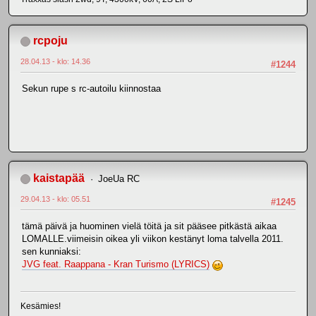
rcpoju
28.04.13 - klo: 14.36
#1244
Sekun rupe s rc-autoilu kiinnostaa
kaistapää
JoeUa RC
29.04.13 - klo: 05.51
#1245
tämä päivä ja huominen vielä töitä ja sit pääsee pitkästä aikaa
LOMALLE.viimeisin oikea yli viikon kestänyt loma talvella 2011.
sen kunniaksi:
JVG feat. Raappana - Kran Turismo (LYRICS)
Kesämies!