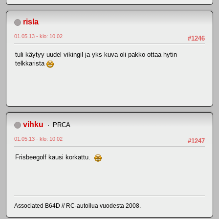
risla
01.05.13 - klo: 10.02
#1246
tuli käytyy uudel vikingil ja yks kuva oli pakko ottaa hytin
telkkarista
vihku
PRCA
01.05.13 - klo: 10.02
#1247
Frisbeegolf kausi korkattu.
Associated B64D // RC-autoilua vuodesta 2008.