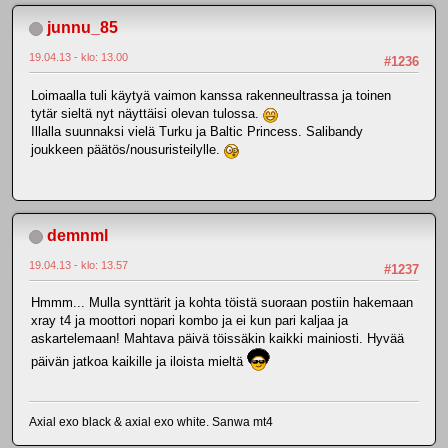
junnu_85
19.04.13 - klo: 13.00
#1236
Loimaalla tuli käytyä vaimon kanssa rakenneultrassa ja toinen
tytär sieltä nyt näyttäisi olevan tulossa.
Illalla suunnaksi vielä Turku ja Baltic Princess. Salibandy
joukkeen päätös/nousuristeilylle.
demnml
19.04.13 - klo: 13.57
#1237
Hmmm... Mulla synttärit ja kohta töistä suoraan postiin hakemaan
xray t4 ja moottori nopari kombo ja ei kun pari kaljaa ja
askartelemaan! Mahtava päivä töissäkin kaikki mainiosti. Hyvää
päivän jatkoa kaikille ja iloista mieltä
Axial exo black & axial exo white. Sanwa mt4