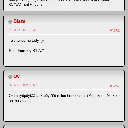
Tamiya (T2M) Eagle truck 5000 series, Traxxas Slash 4x4 Ultimate,
RC4WD Trail Finder 2
Blaze
14.05.13 - klo: 20.32
#1256
Talviturkki heitetty :))
Sent from my B1-A71
OV
15.05.13 - klo: 15.52
#1257
Ostin työpöytää (atk pöytää) reilun 6m edestä :) Ai miksi... No ko
sai halvalla.