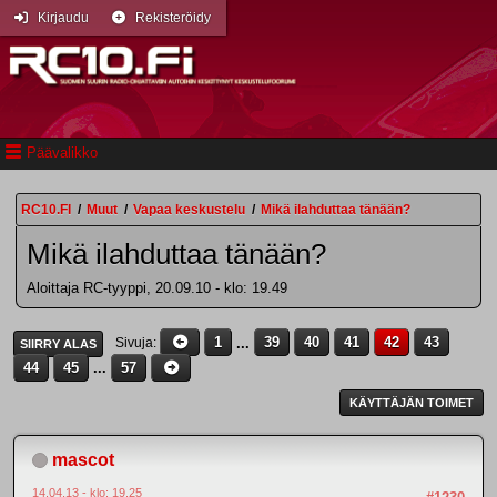
Kirjaudu
Rekisteröidy
Päävalikko
RC10.FI
/
Muut
/
Vapaa keskustelu
/
Mikä ilahduttaa tänään?
Mikä ilahduttaa tänään?
Aloittaja RC-tyyppi, 20.09.10 - klo: 19.49
1
...
39
40
41
42
43
Sivuja
SIIRRY ALAS
44
45
...
57
KÄYTTÄJÄN TOIMET
mascot
14.04.13 - klo: 19.25