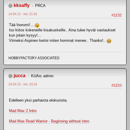
kksaffy
PRCA
14.04.13 - klo: 21.42
#1232
Tää foorumi!...
Iso kiitos kokeneille kisakuskeille.. Aina tulee hyvät vastaukset
kun jotain kysyy!...
Viimeksi Aspinen kertoi miten hommat menee.. Thanks!..
HOBBYFACTORY ASSOCIATED
jucca
KUArc admin
14.04.13 - klo: 23.16
#1233
Edelleen yksi parhaista elokuvista.
Mad Max 2 Intro
Mad Max Road Warrior - Beginning without intro