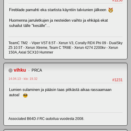
#1230
Fireblade pamahti eka startista käyntiin talviunien jälkeen
Huomenna jarruletkujen ja nesteiden vaihto ja ehkäpä ekat
suhailut tälle "kesälle"...
TeamC TM2 - Viper VST 8.5T - Xerun V3, Corally RDX Phi 09 - DualSky
Z5 10.5T - Xerun Xtreme, Team C TR8E - Xerun 4274 2200kv - Xerun
150A, Axial SCX10 Hummer
vihku
PRCA
14.04.13 - klo: 19.32
#1231
Lumien sulaminen ja pääsin taas pitkästä aikaa rassaamaan
autoa!
Associated B64D // RC-autoilua vuodesta 2008.