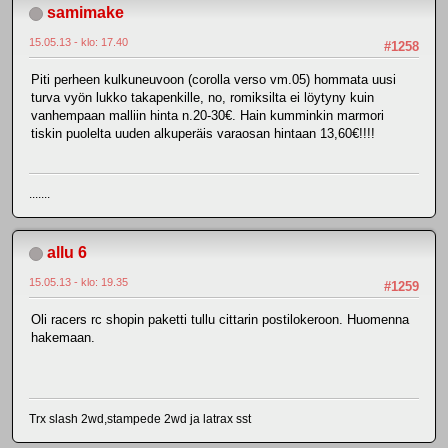
samimake
15.05.13 - klo: 17.40
#1258
Piti perheen kulkuneuvoon (corolla verso vm.05) hommata uusi
turva vyön lukko takapenkille, no, romiksilta ei löytyny kuin
vanhempaan malliin hinta n.20-30€. Hain kumminkin marmori
tiskin puolelta uuden alkuperäis varaosan hintaan 13,60€!!!!
.......
allu 6
15.05.13 - klo: 19.35
#1259
Oli racers rc shopin paketti tullu cittarin postilokeroon. Huomenna
hakemaan.
Trx slash 2wd,stampede 2wd ja latrax sst