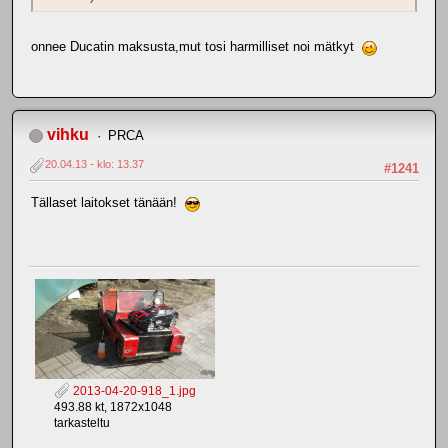
onnee Ducatin maksusta,mut tosi harmilliset noi mätkyt
vihku
PRCA
20.04.13 - klo: 13.37
#1241
Tällaset laitokset tänään!
2013-04-20-918_1.jpg
493.88 kt, 1872x1048
tarkasteltu