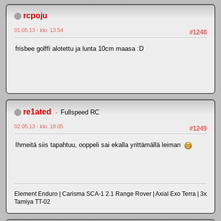
rcpoju
01.05.13 - klo: 13.54
#1248
frisbee golffi alotettu ja lunta 10cm maasa :D
re1ated
Fullspeed RC
02.05.13 - klo: 18.05
#1249
Ihmeitä siis tapahtuu, ooppeli sai ekalla yrittämällä leiman
Element Enduro | Carisma SCA-1 2.1 Range Rover | Axial Exo Terra | 3x
Tamiya TT-02