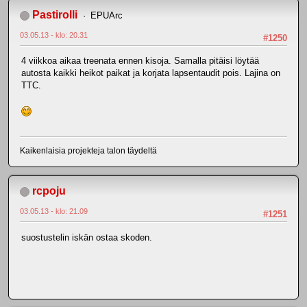
Pastirolli
EPUArc
03.05.13 - klo: 20.31
#1250
4 viikkoa aikaa treenata ennen kisoja. Samalla pitäisi löytää
autosta kaikki heikot paikat ja korjata lapsentaudit pois. Lajina on
TTC.
Kaikenlaisia projekteja talon täydeltä
rcpoju
03.05.13 - klo: 21.09
#1251
suostustelin iskän ostaa skoden.