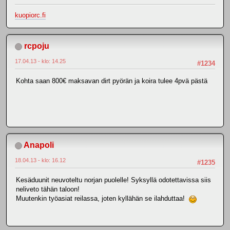
kuopiorc.fi
rcpoju
17.04.13 - klo: 14.25
#1234
Kohta saan 800€ maksavan dirt pyörän ja koira tulee 4pvä pästä
Anapoli
18.04.13 - klo: 16.12
#1235
Kesäduunit neuvoteltu norjan puolelle! Syksyllä odotettavissa siis
neliveto tähän taloon!
Muutenkin työasiat reilassa, joten kyllähän se ilahduttaa!