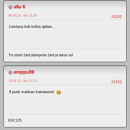
allu 6
06.05.13 - klo: 11.29
#1252
Loistava keli kohta ajelee...
Trx slash 2wd,stampede 2wd ja latrax sst
emppu99
14.05.13 - klo: 07.37
#1253
9 puoli matikan kokeeesta!
EXC125