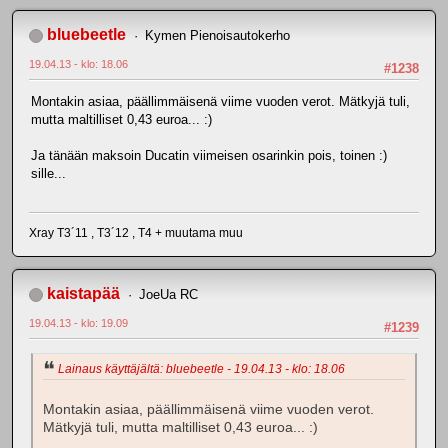
bluebeetle
Kymen Pienoisautokerho
19.04.13 - klo: 18.06
#1238
Montakin asiaa, päällimmäisenä viime vuoden verot. Mätkyjä tuli,
mutta maltilliset 0,43 euroa... :)
Ja tänään maksoin Ducatin viimeisen osarinkin pois, toinen :)
sille...
Xray T3´11 , T3´12 , T4 + muutama muu
kaistapää
JoeUa RC
19.04.13 - klo: 19.09
#1239
Lainaus käyttäjältä: bluebeetle - 19.04.13 - klo: 18.06
Montakin asiaa, päällimmäisenä viime vuoden verot.
Mätkyjä tuli, mutta maltilliset 0,43 euroa... :)