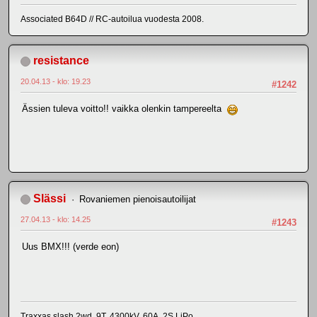
Associated B64D // RC-autoilua vuodesta 2008.
resistance
20.04.13 - klo: 19.23
#1242
Ässien tuleva voitto!! vaikka olenkin tampereelta
Slässi
Rovaniemen pienoisautoilijat
27.04.13 - klo: 14.25
#1243
Uus BMX!!! (verde eon)
Traxxas slash 2wd, 9T, 4300kV, 60A, 2S LiPo