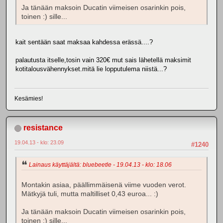
Ja tänään maksoin Ducatin viimeisen osarinkin pois,
toinen :) sille...
kait sentään saat maksaa kahdessa erässä....?
palautusta itselle,tosin vain 320€ mut sais lähetellä maksimit
kotitalousvähennykset.mitä lie lopputulema niistä...?
Kesämies!
resistance
19.04.13 - klo: 23.09
#1240
Lainaus käyttäjältä: bluebeetle - 19.04.13 - klo: 18.06
Montakin asiaa, päällimmäisenä viime vuoden verot.
Mätkyjä tuli, mutta maltilliset 0,43 euroa... :)
Ja tänään maksoin Ducatin viimeisen osarinkin pois,
toinen :) sille...