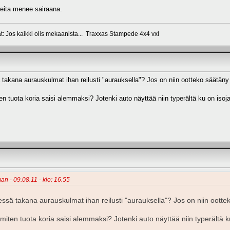
eita menee sairaana.
at: Jos kaikki olis mekaanista... Traxxas Stampede 4x4 vxl
kana aurauskulmat ihan reilusti "aurauksella"? Jos on niin ootteko säätäny nii
en tuota koria saisi alemmaksi? Jotenki auto näyttää niin typerältä ku on iso
an - 09.08.11 - klo: 16.55
ä takana aurauskulmat ihan reilusti "aurauksella"? Jos on niin ootteko 
miten tuota koria saisi alemmaksi? Jotenki auto näyttää niin typerältä 