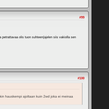
#99
a petrattavaa olis tuon suhteen(ajelen siis vakiolla sen
#100
inakin hauskempi ajoltaan kuin 2wd joka ei meinaa