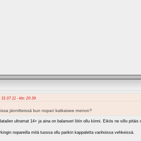
- 31.07.11 - klo: 20.39
issa jännitteissä kun nopari katkaisee menon?
tailen ultramat 14+ ja aina on balanseri liitin ollu kiinni. Eikös ne sillo pitäis 
ingin nopareilla mitä tuossa ollu parikin kappaletta vanhoissa vehkeissä.