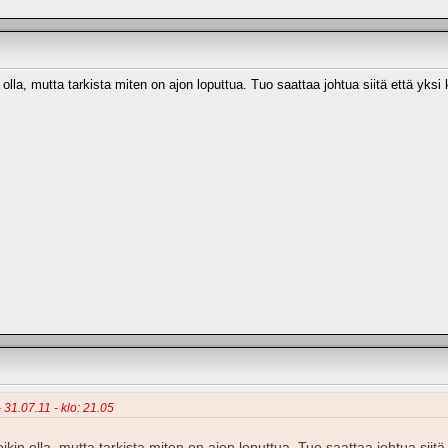
olla, mutta tarkista miten on ajon loputtua. Tuo saattaa johtua siitä että yksi
- 31.07.11 - klo: 21.05
ikin olla, mutta tarkista miten on ajon loputtua. Tuo saattaa johtua sii