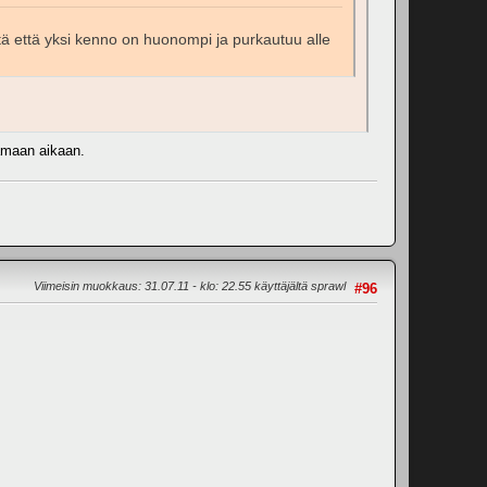
iitä että yksi kenno on huonompi ja purkautuu alle
samaan aikaan.
Viimeisin muokkaus
: 31.07.11 - klo: 22.55 käyttäjältä sprawl
#96