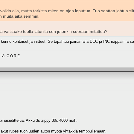
voikin olla, mutta tarkista miten on ajon loputtua. Tuo saattaa johtua s
jon muita aikaisemmin.
aa vai saako tuolla laturilla sen jotenkin suoraan mitattua?
staa kenno kohtaiset jännitteet. Se tapahtuu painamalla DEC ja INC näppäimiä 
| Ar C.O.R.E
pihasudittelua. Akku 3s zippy 30c 4000 mah.
kut rupes tuon uuden auton myötä yhtäkkiä temppuilemaan.