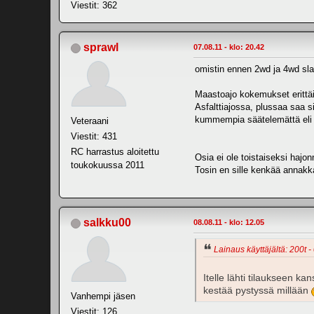
Viestit: 362
sprawl
07.08.11 - klo: 20.42
omistin ennen 2wd ja 4wd slas
Maastoajo kokemukset erittäin
Asfalttiajossa, plussaa saa si
kummempia säätelemättä eli s
Veteraani
Viestit: 431
RC harrastus aloitettu
Osia ei ole toistaiseksi hajon
toukokuussa 2011
Tosin en sille kenkää annakkaa
salkku00
08.08.11 - klo: 12.05
Lainaus käyttäjältä: 200t -
Itelle lähti tilaukseen k
kestää pystyssä millään
Vanhempi jäsen
Viestit: 126