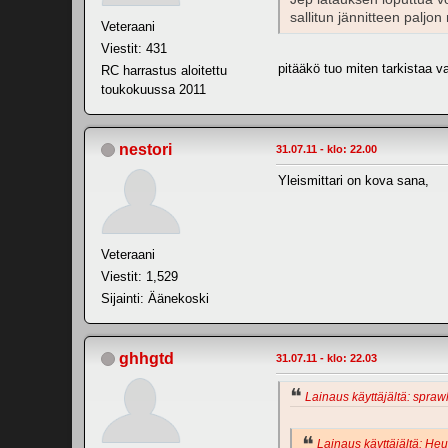
sallitun jännitteen paljo
Veteraani
Viestit: 431
pitääkö tuo miten tarkistaa va
RC harrastus aloitettu
toukokuussa 2011
nestori
31.07.11 - klo: 22.00
Yleismittari on kova sana,
Veteraani
Viestit: 1,529
Sijainti: Äänekoski
ghhgtd
31.07.11 - klo: 22.03
Lainaus käyttäjältä: sprawl
Lainaus käyttäjältä: Heul