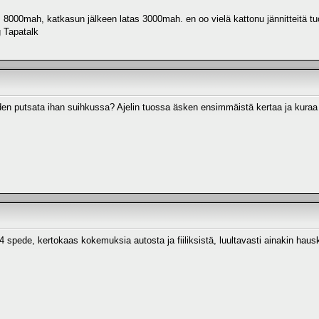
000mah, katkasun jälkeen latas 3000mah. en oo vielä kattonu jännitteitä tu
 Tapatalk
n putsata ihan suihkussa? Ajelin tuossa äsken ensimmäistä kertaa ja kuraa
4x4 spede, kertokaas kokemuksia autosta ja fiiliksistä, luultavasti ainakin ha