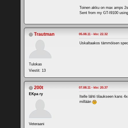
Toinen akku on max amps 2s 8
Sent from my GT-I9100 using
Trautman
05.08.11 - klo: 22.32
Uskaltaakos tämmöisen spede
Tulokas
Viestit: 13
200t
07.08.11 - klo: 20.37
EKpa ry
Itelle lähti tilaukseen kans 
millään
Veteraani