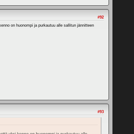
#92
 kenno on huonompi ja purkautuu alle sallitun jännitteen
#93
tä että yksi kenno on huonompi ja purkautuu alle