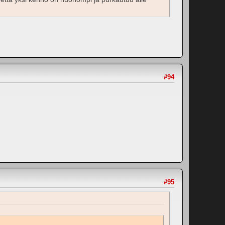
#94
#95