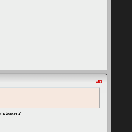
#91
olla tasaset?