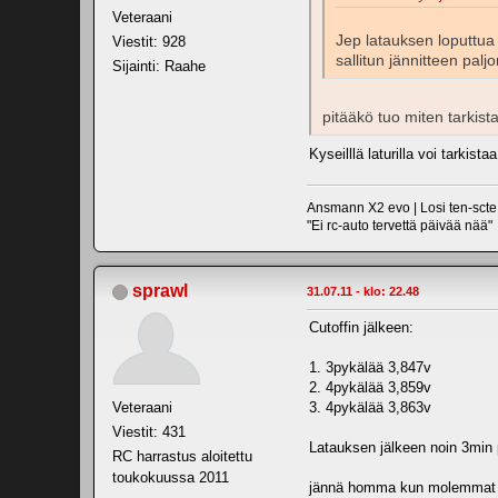
Veteraani
Jep latauksen loputtua 
Viestit: 928
sallitun jännitteen pal
Sijainti: Raahe
pitääkö tuo miten tarkist
Kyseilllä laturilla voi tarki
Ansmann X2 evo | Losi ten-scte 
"Ei rc-auto tervettä päivää nää"
sprawl
31.07.11 - klo: 22.48
Cutoffin jälkeen:
1. 3pykälää 3,847v
2. 4pykälää 3,859v
Veteraani
3. 4pykälää 3,863v
Viestit: 431
Latauksen jälkeen noin 3min 
RC harrastus aloitettu
toukokuussa 2011
jännä homma kun molemmat a