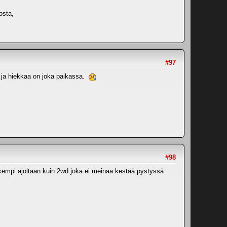
osta,
#97
 ja hiekkaa on joka paikassa.
#98
uskempi ajoltaan kuin 2wd joka ei meinaa kestää pystyssä