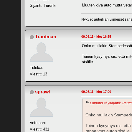
Muuten kiva auto mutta vetar
Sijainti: Turenki
Nyky rc autoilijan viimeiset san
Trautman
09.08.11 - klo: 16.55
Onko muillakin Stampedessä ta
Toinen kysymys ois, että mit
sisälle.
Tulokas
Viestit: 13
sprawl
09.08.11 - klo: 17.00
Lainaus käyttäjältä: Trautm
Onko muillakin Stampedess
Veteraani
Toinen kysymys ois, että 
Viestit: 431
rapaa yms auton sisälle.