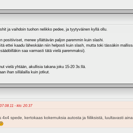
hit ja vaihdoin tuohon nelikko pedee, ja tyytyväinen kyllä ollu.
 positiiviset, menee yllättävän paljon paremmin kuin slashi.
itä ettei kaadu läheskään niin helposti kuin slash, mutta toki tässäkin malliss
äädöilläkin saa varmasti tätä vielä paremmaksi).
nut vielä yhtään, akullisia takana joku 15-20 3s:llä.
n ihan sillälailla kuin jotkut.
 07.08.11 - klo: 20.37
ans 4x4 spede, kertokaas kokemuksia autosta ja fiiliksistä, luultavasti a