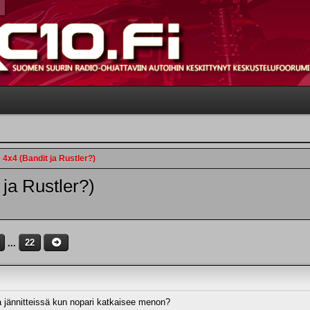
4x4 (Bandit ja Rustler?)
ja Rustler?)
...
22
 jännitteissä kun nopari katkaisee menon?