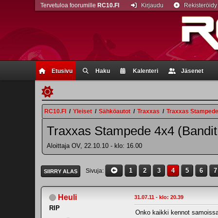
Tervetuloa foorumille
RC10.FI
Kirjaudu
Rekisteröidy
Etusivu
Haku
Kalenteri
Jäsenet
RC10.FI
/
Yleiset
/
Sähköautot
/
Traxxas
/
Traxxas Stampede 
Traxxas Stampede 4x4 (Bandit 
Aloittaja OV, 22.10.10 - klo: 16.00
1
2
3
4
5
6
7
Sivuja
SIIRRY ALAS
Heuli
31.07.11 - klo: 20.39
RIP
Onko kaikki kennot samoissa