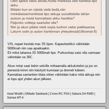
Olen ajellut vakio akulla,mutta mielessä olisi hankkia lipo
akku.
Mitään kun en näistä vielä tiedä,niin
minkälaisia/merkkisiä lipo akkuja suosittelette tähän
autoon ja mistä kannattaisi akku hankkia?
Paljonko voltteja saa/tulisi olla?
Niin ja akun pitäisi vielä sopia tuohon vakio paikkaansa.
Laturin ostin jo auton hankinnan yhteydessä(Ultramat 8)
VXL nopari kestää max 3S lipon. Kapasiteetiksi vähintään
5000mah niin saa ajoaikaakin.
Eli mikä tahansa 3S 5000mah lipo. Purkuvirtaa saisi olla varmaan
vähintään se 30C.
Akun mitat saat itekin selville mittaamalla akkukotelon ja jos on
pienestä kiinni niin käsityöt kunniaan ja dremeli käteen.
Kannattaa samantien tilata sitten vähintään kaksi niitä akkuja niin
ei lopu ajot yhden akun jälkeen.
Axial Wraith | GMade Sawback | Cross-RC PG4 | Sakura D4 RWD |
Sanwa MT-4