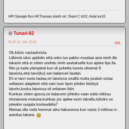
HPI Savage flux HP,Traxxas slash vxl ,Team C tc02, Axial ax10
Tunari-82
01.07.11 - klo: 21.01
#81
Ok,kiitos vastauksista.
Lähinnä siksi ajattelin että onko tuo pakko muuttaa aina nimh.ille
takasin että ei sitten unohdu nimh asetukselle kun ajelee lipo.lla.
Niin ja tuola ylempänä kun oli puhetta tuosta ultramat 8
laturista,että tarvii(ko) sen balanceri laudan.
Eli ei tarvi tuota lautaa,on laturissa sisällä mutta jouduin ostaa
sellaisen adapterin että sain tuon lipon johdon liitettyä
laturiin,koska laturissa oli erilainen liitin.
Kuinkas sitten ajossa,se balacerin johtoko vaan sielä roikkuu
irtonaisena mukana,kuinkas jos ajelee esim talvella,tulisiko se
jotenkin suojata kosteudelta?
Meinaa olla vielä hommat aika hakusessa kun vasta 2-viikkoa rc-
autoilua takana