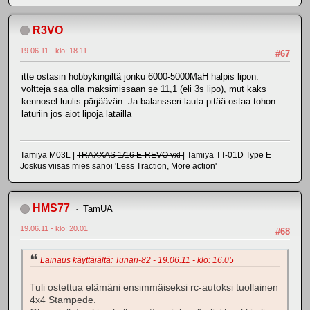
R3VO
19.06.11 - klo: 18.11
#67
itte ostasin hobbykingiltä jonku 6000-5000MaH halpis lipon.
voltteja saa olla maksimissaan se 11,1 (eli 3s lipo), mut kaks
kennosel luulis pärjäävän. Ja balansseri-lauta pitää ostaa tohon
laturiin jos aiot lipoja latailla
Tamiya M03L |
TRAXXAS 1/16 E-REVO vxl
| Tamiya TT-01D Type E
Joskus viisas mies sanoi 'Less Traction, More action'
HMS77
TamUA
19.06.11 - klo: 20.01
#68
Lainaus käyttäjältä: Tunari-82 - 19.06.11 - klo: 16.05
Tuli ostettua elämäni ensimmäiseksi rc-autoksi tuollainen
4x4 Stampede.