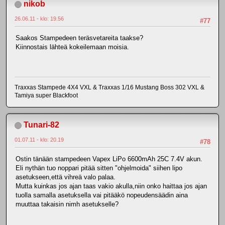
nikob
26.06.11 - klo: 19.56
#77
Saakos Stampedeen teräsvetareita taakse?
Kiinnostais lähteä kokeilemaan moisia.
Traxxas Stampede 4X4 VXL & Traxxas 1/16 Mustang Boss 302 VXL &
Tamiya super Blackfoot
Tunari-82
01.07.11 - klo: 20.19
#78
Ostin tänään stampedeen Vapex LiPo 6600mAh 25C 7.4V akun.
Eli nythän tuo noppari pitää sitten "ohjelmoida" siihen lipo
asetukseen,että vihreä valo palaa.
Mutta kuinkas jos ajan taas vakio akulla,niin onko haittaa jos ajan
tuolla samalla asetuksella vai pitääkö nopeudensäädin aina
muuttaa takaisin nimh asetukselle?