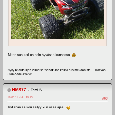
Miten sun kori on noin hyvässä kunnossa.
Nyky rc autoilijan viimeiset sanat: Jos kaikki olis mekaanista... Traxxas
Stampede 4x4 vxl
HMS77
TamUA
16.06.11 - klo: 19.13
#63
Kyllähän se kori säilyy kun osaa ajaa.