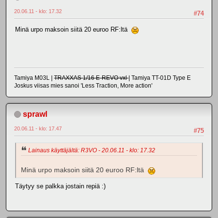
20.06.11 - klo: 17.32
#74
Minä urpo maksoin siitä 20 euroo RF:ltä
Tamiya M03L |
TRAXXAS 1/16 E-REVO vxl
| Tamiya TT-01D Type E
Joskus viisas mies sanoi 'Less Traction, More action'
sprawl
20.06.11 - klo: 17.47
#75
Lainaus käyttäjältä: R3VO - 20.06.11 - klo: 17.32
Minä urpo maksoin siitä 20 euroo RF:ltä
Täytyy se palkka jostain repiä :)