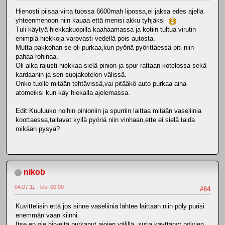
Hienosti piisaa virta tuossa 6600mah lipossa,ei jaksa edes ajella
yhteenmenoon niin kauaa että menisi akku tyhjäksi
Tuli käytyä hiekkakuopilla kaahaamassa ja kotiin tultua virutin
enimpiä hiekkoja varovasti vedellä pois autosta.
Mutta pakkohan se oli purkaa,kun pyöriä pyörittäessä piti niin
pahaa rohinaa.
Oli aika rajusti hiekkaa sielä pinion ja spur rattaan kotelossa sekä
kardaanin ja sen suojakotelon välissä.
Onko tuolle mitään tehtävissä,vai pitääkö auto purkaa aina
atomeiksi kun käy hiekalla ajelemassa.
Edit:Kuuluuko noihin pinioniin ja spurriin laittaa mitään vaseliinia
koottaessa,taitavat kyllä pyöriä niin vinhaan,ette ei sielä taida
mikään pysyä?
nikob
04.07.11 - klo: 00.00
#84
Kuvittelisin että jos sinne vaseliinia lähtee laittaan niin pöly purisi
enemmän vaan kiinni.
Itse en ole hirveitä purkanut ajojen välillä, sutia käyttänyt pölyjen