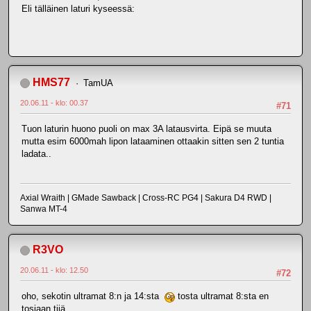
Eli tälläinen laturi kyseessä:
HMS77
TamUA
20.06.11 - klo: 00.37
#71
Tuon laturin huono puoli on max 3A latausvirta. Eipä se muuta
mutta esim 6000mah lipon lataaminen ottaakin sitten sen 2 tuntia
ladata..
Axial Wraith | GMade Sawback | Cross-RC PG4 | Sakura D4 RWD |
Sanwa MT-4
R3VO
20.06.11 - klo: 12.50
#72
oho, sekotin ultramat 8:n ja 14:sta
tosta ultramat 8:sta en
tosiaan tiiä...