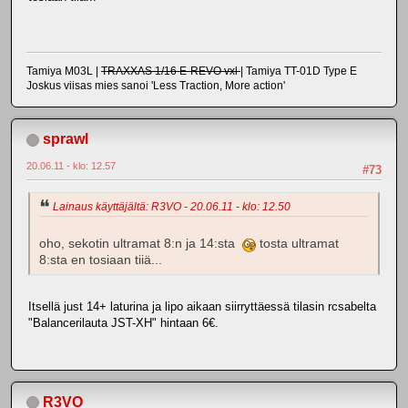
Tamiya M03L |
TRAXXAS 1/16 E-REVO vxl
| Tamiya TT-01D Type E
Joskus viisas mies sanoi 'Less Traction, More action'
sprawl
20.06.11 - klo: 12.57
#73
Lainaus käyttäjältä: R3VO - 20.06.11 - klo: 12.50
oho, sekotin ultramat 8:n ja 14:sta
tosta ultramat
8:sta en tosiaan tiiä...
Itsellä just 14+ laturina ja lipo aikaan siirryttäessä tilasin rcsabelta
"Balancerilauta JST-XH" hintaan 6€.
R3VO