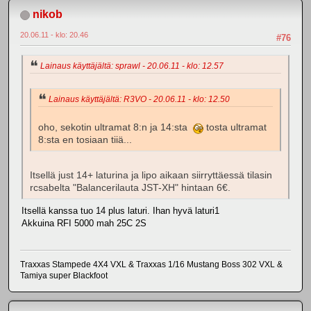
nikob
20.06.11 - klo: 20.46
#76
Lainaus käyttäjältä: sprawl - 20.06.11 - klo: 12.57
Lainaus käyttäjältä: R3VO - 20.06.11 - klo: 12.50
oho, sekotin ultramat 8:n ja 14:sta
tosta ultramat
8:sta en tosiaan tiiä...
Itsellä just 14+ laturina ja lipo aikaan siirryttäessä tilasin
rcsabelta "Balancerilauta JST-XH" hintaan 6€.
Itsellä kanssa tuo 14 plus laturi. Ihan hyvä laturi1
Akkuina RFI 5000 mah 25C 2S
Traxxas Stampede 4X4 VXL & Traxxas 1/16 Mustang Boss 302 VXL &
Tamiya super Blackfoot