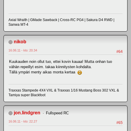
Axial Wraith | GMade Sawback | Cross-RC PG4 | Sakura D4 RWD |
Sanwa MT-4
nikob
16.06.11 - klo: 20.34
#64
Kuukauden noin ollut tuo, ettei kovin kauaa! Mutta onhan tuo
vähän repeillyt esim. takaa kiinnitysten kohdalta.
Tällä ympäri menty aikas monta kertaa
Traxxas Stampede 4X4 VXL & Traxxas 1/16 Mustang Boss 302 VXL &
Tamiya super Blackfoot
jon.lindgren
Fullspeed RC
16.06.11 - klo: 22.27
#65