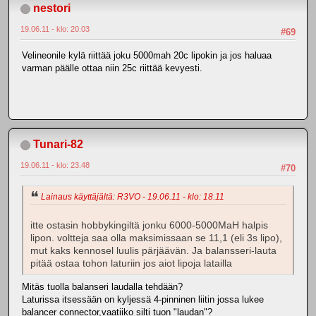
nestori
19.06.11 - klo: 20.03
#69
Velineonile kylä riittää joku 5000mah 20c lipokin ja jos haluaa
varman päälle ottaa niin 25c riittää kevyesti.
Tunari-82
19.06.11 - klo: 23.48
#70
Lainaus käyttäjältä: R3VO - 19.06.11 - klo: 18.11
itte ostasin hobbykingiltä jonku 6000-5000MaH halpis
lipon. voltteja saa olla maksimissaan se 11,1 (eli 3s lipo),
mut kaks kennosel luulis pärjäävän. Ja balansseri-lauta
pitää ostaa tohon laturiin jos aiot lipoja latailla
Mitäs tuolla balanseri laudalla tehdään?
Laturissa itsessään on kyljessä 4-pinninen liitin jossa lukee
balancer connector,vaatiiko silti tuon "laudan"?