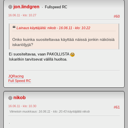
jon.lindgren
Fullspeed RC
16.06.11 - klo: 10.27
#60
Lainaus käyttäjältä: nikob - 16.06.11 - klo: 10.22
Onko kuinka suositeltavaa käyttää näissä jonkin näköisiä
iskariöljyjä?
Ei suositeltavaa, vaan PAKOLLISTA
Iskaritkin tarvitsevat välillä huoltoa.
JQRacing
Full Speed RC
nikob
16.06.11 - klo: 10.30
#61
Viimeisin muokkaus
: 16.06.11 - klo: 20.43 käyttäjältä nikob
.