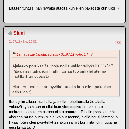
Muuten tuntuis ihan hyvältä autolta kun eilen paketista otin ulos :)
Slugi
31.07.11 - klo: 15.02
#88
Lainaus käyttäjältä: sprawl - 31.07.11 - klo: 14.47
Ajeleeko porukat 3s lipoja noilla vakio välityksillä 11/54?
Pitää vissii tähänkin malliin ostaa tuo siili yhdistelmä
motille ihan suosista.
Muuten tuntuis ihan hyvältä autolta kun eilen paketista
otin ulos :)
Itse ajelin alkuun vanhalla ja melko tehottomalla 3s akulla
vakiovälityksin kun ei ollut kuin yksi sopiva 2s akku ja ei
malttanut latauksen aikana olla ajamatta... Pihalla pysy lämmöt
aisoissa mutta nurmikolle ei voinut mennä, siellä nousi lämmöt jo
liikaa, joten olen pysytellyt 2s akuissa nyt kun niitä tuli muutama
uusi kiinasta:-D