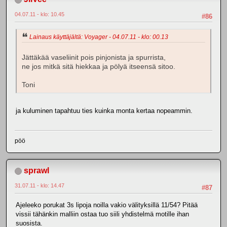
04.07.11 - klo: 10.45
#86
Lainaus käyttäjältä: Voyager - 04.07.11 - klo: 00.13
Jättäkää vaseliinit pois pinjonista ja spurrista,
ne jos mitkä sitä hiekkaa ja pölyä itseensä sitoo.
Toni
ja kuluminen tapahtuu ties kuinka monta kertaa nopeammin.
pöö
sprawl
31.07.11 - klo: 14.47
#87
Ajeleeko porukat 3s lipoja noilla vakio välityksillä 11/54? Pitää
vissii tähänkin malliin ostaa tuo siili yhdistelmä motille ihan
suosista.