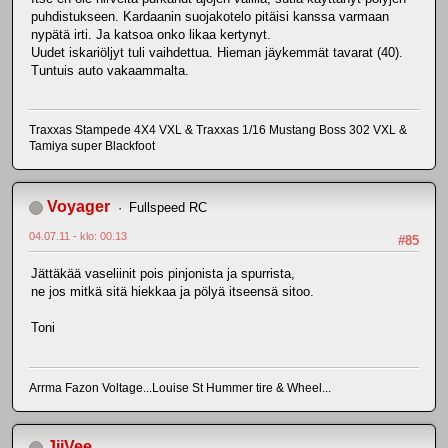
puhdistukseen. Kardaanin suojakotelo pitäisi kanssa varmaan
nypätä irti. Ja katsoa onko likaa kertynyt.
Uudet iskariöljyt tuli vaihdettua. Hieman jäykemmät tavarat (40).
Tuntuis auto vakaammalta.
Traxxas Stampede 4X4 VXL & Traxxas 1/16 Mustang Boss 302 VXL &
Tamiya super Blackfoot
Voyager
Fullspeed RC
04.07.11 - klo: 00.13
#85
Jättäkää vaseliinit pois pinjonista ja spurrista,
ne jos mitkä sitä hiekkaa ja pölyä itseensä sitoo.
Toni
Arrma Fazon Voltage...Louise St Hummer tire & Wheel...
JiiVee