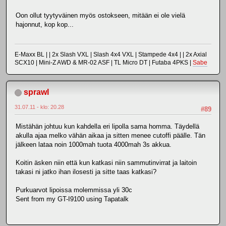
Oon ollut tyytyväinen myös ostokseen, mitään ei ole vielä
hajonnut, kop kop...
E-Maxx BL | | 2x Slash VXL | Slash 4x4 VXL | Stampede 4x4 | | 2x Axial
SCX10 | Mini-Z AWD & MR-02 ASF | TL Micro DT | Futaba 4PKS |
Sabe
sprawl
31.07.11 - klo: 20.28
#89
Mistähän johtuu kun kahdella eri lipolla sama homma. Täydellä
akulla ajaa melko vähän aikaa ja sitten menee cutoffi päälle. Tän
jälkeen lataa noin 1000mah tuota 4000mah 3s akkua.
Koitin äsken niin että kun katkasi niin sammutinvirrat ja laitoin
takasi ni jatko ihan ilosesti ja sitte taas katkasi?
Purkuarvot lipoissa molemmissa yli 30c
Sent from my GT-I9100 using Tapatalk