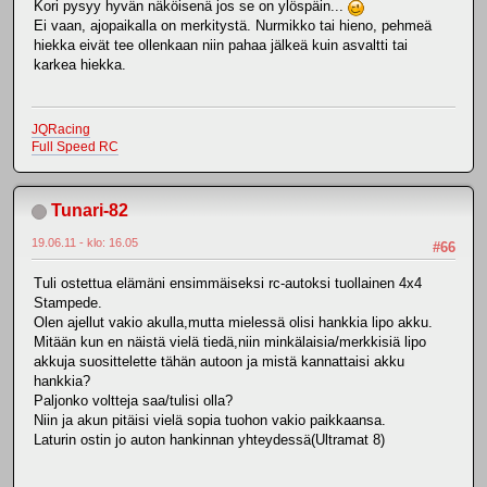
Kori pysyy hyvän näköisenä jos se on ylöspäin...
Ei vaan, ajopaikalla on merkitystä. Nurmikko tai hieno, pehmeä
hiekka eivät tee ollenkaan niin pahaa jälkeä kuin asvaltti tai
karkea hiekka.
JQRacing
Full Speed RC
Tunari-82
19.06.11 - klo: 16.05
#66
Tuli ostettua elämäni ensimmäiseksi rc-autoksi tuollainen 4x4
Stampede.
Olen ajellut vakio akulla,mutta mielessä olisi hankkia lipo akku.
Mitään kun en näistä vielä tiedä,niin minkälaisia/merkkisiä lipo
akkuja suosittelette tähän autoon ja mistä kannattaisi akku
hankkia?
Paljonko voltteja saa/tulisi olla?
Niin ja akun pitäisi vielä sopia tuohon vakio paikkaansa.
Laturin ostin jo auton hankinnan yhteydessä(Ultramat 8)