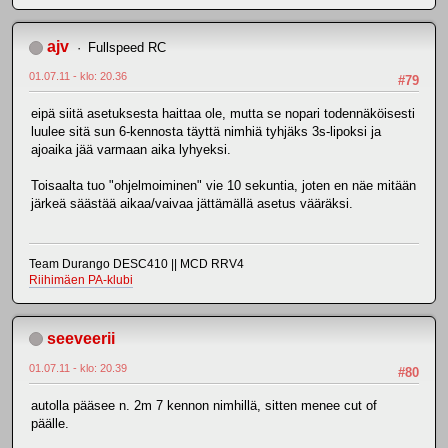
ajv
Fullspeed RC
01.07.11 - klo: 20.36
#79
eipä siitä asetuksesta haittaa ole, mutta se nopari todennäköisesti
luulee sitä sun 6-kennosta täyttä nimhiä tyhjäks 3s-lipoksi ja
ajoaika jää varmaan aika lyhyeksi.
Toisaalta tuo "ohjelmoiminen" vie 10 sekuntia, joten en näe mitään
järkeä säästää aikaa/vaivaa jättämällä asetus vääräksi.
Team Durango DESC410 || MCD RRV4
Riihimäen PA-klubi
seeveerii
01.07.11 - klo: 20.39
#80
autolla pääsee n. 2m 7 kennon nimhillä, sitten menee cut of
päälle.