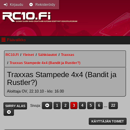
Kirjaudu
Rekisteröidy
Päävalikko
RC10.FI
/
Yleiset
/
Sähköautot
/
Traxxas
/
Traxxas Stampede 4x4 (Bandit ja Rustler?)
Traxxas Stampede 4x4 (Bandit ja
Rustler?)
Aloittaja OV, 22.10.10 - klo: 16.00
1
2
3
4
5
6
...
22
Sivuja
SIIRRY ALAS
KÄYTTÄJÄN TOIMET