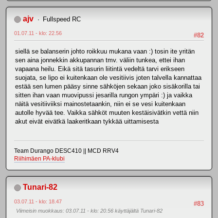
ajv
Fullspeed RC
01.07.11 - klo: 22.56
#82
siellä se balanserin johto roikkuu mukana vaan :) tosin ite yritän
sen aina jonnekkin akkupannan tmv. väliin tunkea, ettei ihan
vapaana heilu. Eikä sitä tasurin liitintä vedeltä tarvi erikseen
suojata, se lipo ei kuitenkaan ole vesitiivis joten talvella kannattaa
estää sen lumen pääsy sinne sähköjen sekaan joko sisäkorilla tai
sitten ihan vaan muovipussi jesarilla rungon ympäri :) ja vaikka
näitä vesitiiviiksi mainostetaankin, niin ei se vesi kuitenkaan
autolle hyvää tee. Vaikka sähköt muuten kestäisivätkin vettä niin
akut eivät eivätkä laakeritkaan tykkää uittamisesta
Team Durango DESC410 || MCD RRV4
Riihimäen PA-klubi
Tunari-82
03.07.11 - klo: 18.47
#83
Viimeisin muokkaus
: 03.07.11 - klo: 20.56 käyttäjältä Tunari-82