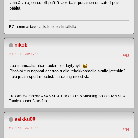
vihreä valo, on cutoff päällä. Jos taas punainen on cutoff pois
päältä.
RC-hommat tauolla, kalusto tosin tallella.
nikob
29.05.11 - klo: 12.55
#43
Juu manuaalistahan tuokin olis löytynyt
Pitääkö tuo noppari asettaa tuolle tehokkaamalle akulle jotenkin?
Luki jotain sport moodista ja racing moodista.
Traxxas Stampede 4X4 VXL & Traxxas 1/16 Mustang Boss 302 VXL &
Tamiya super Blackfoot
salkku00
29.05.11 - klo: 13.55
#44