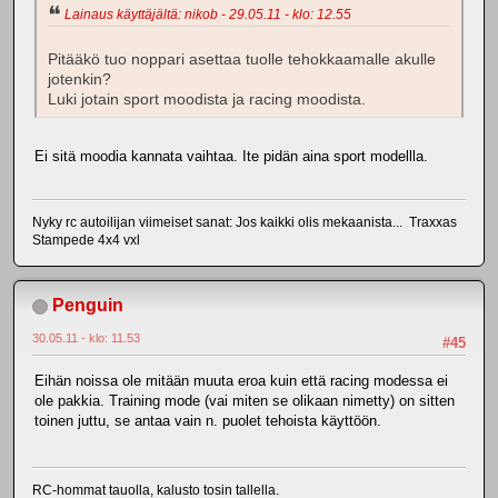
Lainaus käyttäjältä: nikob - 29.05.11 - klo: 12.55
Pitääkö tuo noppari asettaa tuolle tehokkaamalle akulle
jotenkin?
Luki jotain sport moodista ja racing moodista.
Ei sitä moodia kannata vaihtaa. Ite pidän aina sport modellla.
Nyky rc autoilijan viimeiset sanat: Jos kaikki olis mekaanista... Traxxas
Stampede 4x4 vxl
Penguin
30.05.11 - klo: 11.53
#45
Eihän noissa ole mitään muuta eroa kuin että racing modessa ei
ole pakkia. Training mode (vai miten se olikaan nimetty) on sitten
toinen juttu, se antaa vain n. puolet tehoista käyttöön.
RC-hommat tauolla, kalusto tosin tallella.