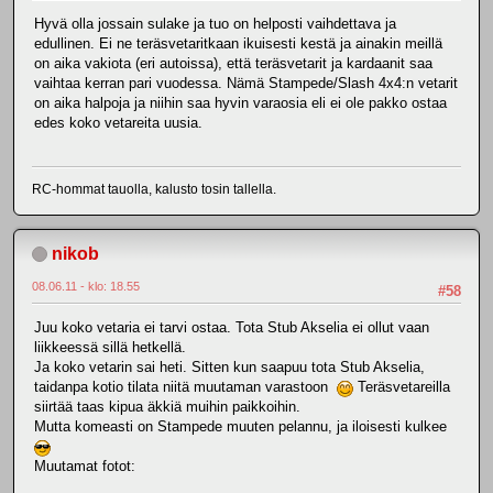
Hyvä olla jossain sulake ja tuo on helposti vaihdettava ja
edullinen. Ei ne teräsvetaritkaan ikuisesti kestä ja ainakin meillä
on aika vakiota (eri autoissa), että teräsvetarit ja kardaanit saa
vaihtaa kerran pari vuodessa. Nämä Stampede/Slash 4x4:n vetarit
on aika halpoja ja niihin saa hyvin varaosia eli ei ole pakko ostaa
edes koko vetareita uusia.
RC-hommat tauolla, kalusto tosin tallella.
nikob
08.06.11 - klo: 18.55
#58
Juu koko vetaria ei tarvi ostaa. Tota Stub Akselia ei ollut vaan
liikkeessä sillä hetkellä.
Ja koko vetarin sai heti. Sitten kun saapuu tota Stub Akselia,
taidanpa kotio tilata niitä muutaman varastoon
Teräsvetareilla
siirtää taas kipua äkkiä muihin paikkoihin.
Mutta komeasti on Stampede muuten pelannu, ja iloisesti kulkee
Muutamat fotot: