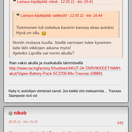
Lainaus käyttäjältä: nikob - 12.05.11 - klo: 20.41
Lainaus käyttäjältä: salkku00 - 12.05.11 - klo: 16.44
Tommonen tuli ostettua kaverin kanssa ekas autoksi.
Hyvä on ollu.
Noniin mukava kuulla. Itsellä varmaan tulee kyseinen
laite lähi viikkojen aikana myös!
Ajeletko Lipoilla vai normi akulla?
Ihan vakio akulla ja muokatulla tämmösellä
http://www.racingfactory.fi/tuotteet/AKUT-JA-TARVIKKEET-NiMH-
akut/Vapex-Battery-Pack-SC3700-84v-Traxxas-108891
Nyky rc autoilijan viimeiset sanat: Jos kaikki olis mekaanista... Traxxas
Stampede 4x4 vxl
nikob
28.05.11 - klo: 15.33
#41