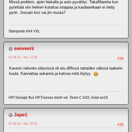
Missä problem, ajoin hiekalla ja auto pysähtyi. Takafillareita kun
pyörittää niin hetken kuluttua stoppaa ja kardaanikaan ei tietty
pyöri. Jossain kivi vai jtn muuta?
Stampede 4X4 VXL
seeveerii
01.05.11 - klo: 17.25
#34
Kaverin neliveto slässissä oli etu diffissä rattaiden välissä laakerin
kuula. Kannattaa aukaista ja katsoa mitä löytyy.
HPI Savage flux HP,Traxxas slash vxl ,Team C tc02, Axial ax10
Jape1
01.05.11 - klo: 18.51
#35