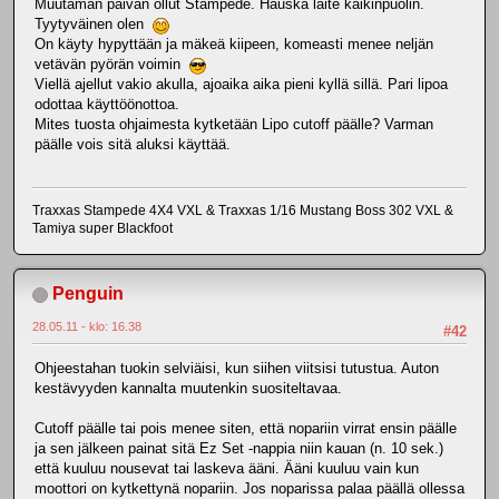
Muutaman päivän ollut Stampede. Hauska laite kaikinpuolin.
Tyytyväinen olen
On käyty hypyttään ja mäkeä kiipeen, komeasti menee neljän
vetävän pyörän voimin
Viellä ajellut vakio akulla, ajoaika aika pieni kyllä sillä. Pari lipoa
odottaa käyttöönottoa.
Mites tuosta ohjaimesta kytketään Lipo cutoff päälle? Varman
päälle vois sitä aluksi käyttää.
Traxxas Stampede 4X4 VXL & Traxxas 1/16 Mustang Boss 302 VXL &
Tamiya super Blackfoot
Penguin
28.05.11 - klo: 16.38
#42
Ohjeestahan tuokin selviäisi, kun siihen viitsisi tutustua. Auton
kestävyyden kannalta muutenkin suositeltavaa.
Cutoff päälle tai pois menee siten, että nopariin virrat ensin päälle
ja sen jälkeen painat sitä Ez Set -nappia niin kauan (n. 10 sek.)
että kuuluu nousevat tai laskeva ääni. Ääni kuuluu vain kun
moottori on kytkettynä nopariin. Jos noparissa palaa päällä ollessa