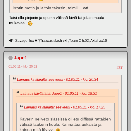
Irrotin motin ja laitoin takasin, toimiii... wtf
Taisi olla pinjonin ja spurrin välissä kiviä tai jotain muuta
mukavaa.
HPI Savage flux HP,Traxxas slash vxl ,Team C tc02, Axial ax10
Jape1
01.05.11 - klo: 20.52
#37
Lainaus käyttäjältä: seeveerii - 01.05.11 - klo: 20.34
Lainaus käyttäjältä: Jape1 - 01.05.11 - klo: 18.51
Lainaus käyttäjältä: seeveerii - 01.05.11 - klo: 17.25
Kaverin neliveto slässissä oli etu diffissä rattaiden
välissä laakerin kuula. Kannattaa aukaista ja
katsoa mitä löytyy.