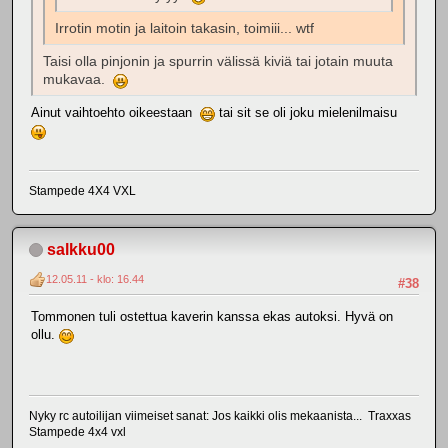
Irrotin motin ja laitoin takasin, toimiii... wtf
Taisi olla pinjonin ja spurrin välissä kiviä tai jotain muuta
mukavaa.
Ainut vaihtoehto oikeestaan
tai sit se oli joku mielenilmaisu
Stampede 4X4 VXL
salkku00
12.05.11 - klo: 16.44
#38
Tommonen tuli ostettua kaverin kanssa ekas autoksi. Hyvä on
ollu.
Nyky rc autoilijan viimeiset sanat: Jos kaikki olis mekaanista... Traxxas
Stampede 4x4 vxl