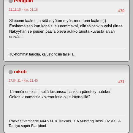
Penguin
21.11.10 - klo: 01.16
#30
Slipperin laakeri ja sitä myöten myös moottorin laakeri(t).
Ensimmäisen kun korjaisi suuremmaksi, niin toinenkin voisi riittää.
Näkyyhän se jousen päällä oleva aukko tuosta kuvasta aivan
selvästi.
RC-hommat tauolla, kalusto tosin tallella.
nikob
27.04.11 - klo: 21.40
#31
Tämmöinen olisi itsellä kiikarissa hankkia päristely autoksi.
Onkos kummoisia kokemuksia ollut käyttäjillä?
Traxxas Stampede 4X4 VXL & Traxxas 1/16 Mustang Boss 302 VXL &
Tamiya super Blackfoot