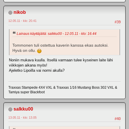
nikob
12.05.11 - klo: 20.41
#39
Lainaus käyttäjältä: salkku00 - 12.05.11 - klo: 16.44
Tommonen tuli ostettua kaverin kanssa ekas autoksi.
Hyvä on ollu.
Noniin mukava kuulla. Itsellä varmaan tulee kyseinen laite lähi
viikkojen aikana myös!
Ajeletko Lipoilla vai normi akulla?
Traxxas Stampede 4X4 VXL & Traxxas 1/16 Mustang Boss 302 VXL &
Tamiya super Blackfoot
salkku00
13.05.11 - klo: 13.05
#40