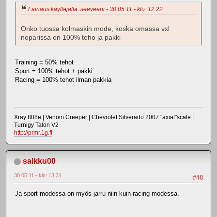
Lainaus käyttäjältä: seeveerii - 30.05.11 - klo: 12.22
Onko tuossa kolmaskin mode, koska omassa vxl
noparissa on 100% teho ja pakki
Training = 50% tehot
Sport = 100% tehot + pakki
Racing = 100% tehot ilman pakkia
Xray 808e | Venom Creeper | Chevrolet Silverado 2007 "axial"scale |
Turnigy Talon V2
http://prmr.1g.fi
salkku00
30.05.11 - klo: 13.31
#48
Ja sport modessa on myös jarru niin kuin racing modessa.