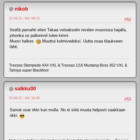
nikob
01.06.11 - klo: 06.13
#52
Itsellä pamahti eilen Takaa vetoakselin nivelen muoviosa hajalla,
johonka se pallonivel tulee kiinni.
Muovi halkes
Muuttui kolmivedoksi. Uutta osaa tilaukseen
lähti.
Traxxas Stampede 4X4 VXL & Traxxas 1/16 Mustang Boss 302 VXL &
Tamiya super Blackfoot
salkku00
01.06.11 - klo: 16.44
#53
Samat osat rikki kun mulla. No ei siitä muuta helposti saakkaan
rikki.