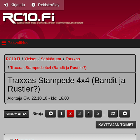
Kirjaudu
Rekisteröidy
Päävalikko
RC10.FI
/
Yleiset
/
Sähköautot
/
Traxxas
/
Traxxas Stampede 4x4 (Bandit ja Rustler?)
Traxxas Stampede 4x4 (Bandit ja
Rustler?)
Aloittaja OV, 22.10.10 - klo: 16.00
1
2
3
4
5
...
22
Sivuja
SIIRRY ALAS
KÄYTTÄJÄN TOIMET