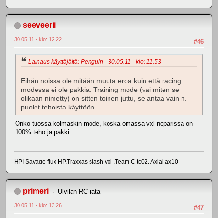
seeveerii
30.05.11 - klo: 12.22
#46
Lainaus käyttäjältä: Penguin - 30.05.11 - klo: 11.53
Eihän noissa ole mitään muuta eroa kuin että racing
modessa ei ole pakkia. Training mode (vai miten se
olikaan nimetty) on sitten toinen juttu, se antaa vain n.
puolet tehoista käyttöön.
Onko tuossa kolmaskin mode, koska omassa vxl noparissa on
100% teho ja pakki
HPI Savage flux HP,Traxxas slash vxl ,Team C tc02, Axial ax10
primeri
Ulvilan RC-rata
30.05.11 - klo: 13.26
#47