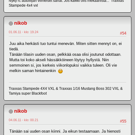
Nyky rc autoilijan viimeiset sanat: Jos kaikki olis mekaanista... Traxxas
Stampede 4x4 vxl
nikob
01.06.11 - klo: 19.24
#54
Juu aika herkästi tuo tuntui menevän. Miten sitten mennyt on, ei
tiedä.
Tänään tilasin uuden osan, pelkkää osaa olisi joutunut odottaan.
Mutta toi koko akseli hässäkköineen löytyy hyllystä. Niin
semmoinen si, jos kerkeis viikonlopuksi vaikka tuleen. Oli vie
melkin saman hintainenkin
Traxxas Stampede 4X4 VXL & Traxxas 1/16 Mustang Boss 302 VXL &
Tamiya super Blackfoot
nikob
04.06.11 - klo: 00.21
#55
Tänään sai uuden osan kiinni. Ja eikun testaamaan. Ja hienosti