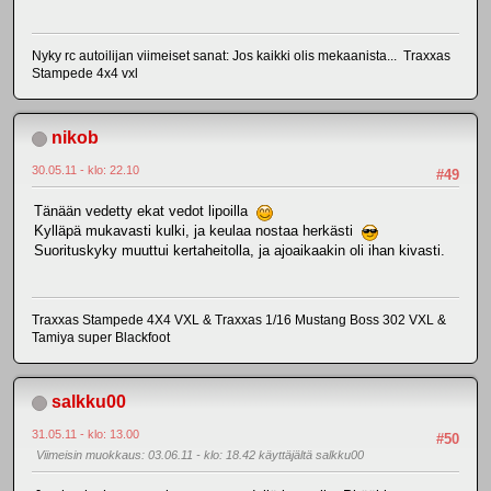
Nyky rc autoilijan viimeiset sanat: Jos kaikki olis mekaanista... Traxxas
Stampede 4x4 vxl
nikob
30.05.11 - klo: 22.10
#49
Tänään vedetty ekat vedot lipoilla
Kylläpä mukavasti kulki, ja keulaa nostaa herkästi
Suorituskyky muuttui kertaheitolla, ja ajoaikaakin oli ihan kivasti.
Traxxas Stampede 4X4 VXL & Traxxas 1/16 Mustang Boss 302 VXL &
Tamiya super Blackfoot
salkku00
31.05.11 - klo: 13.00
#50
Viimeisin muokkaus
: 03.06.11 - klo: 18.42 käyttäjältä salkku00