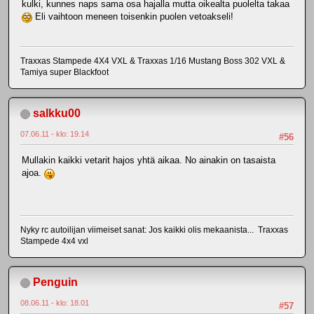
kulki, kunnes naps sama osa hajalla mutta oikealta puolelta takaa
Eli vaihtoon meneen toisenkin puolen vetoakseli!
Traxxas Stampede 4X4 VXL & Traxxas 1/16 Mustang Boss 302 VXL &
Tamiya super Blackfoot
salkku00
07.06.11 - klo: 19.14
#56
Mullakin kaikki vetarit hajos yhtä aikaa. No ainakin on tasaista
ajoa.
Nyky rc autoilijan viimeiset sanat: Jos kaikki olis mekaanista... Traxxas
Stampede 4x4 vxl
Penguin
08.06.11 - klo: 18.01
#57