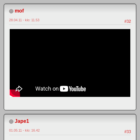
mof
28.04.11 - klo: 11.53
#32
Jape1
01.05.11 - klo: 16.42
#33