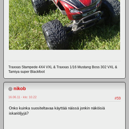
Traxxas Stampede 4X4 VXL & Traxxas 1/16 Mustang Boss 302 VXL &
Tamiya super Blackfoot
nikob
16.06.11 - klo: 10.22
#59
Onko kuinka suositeltavaa käyttää näissä jonkin näköisiä
iskariöljyjä?