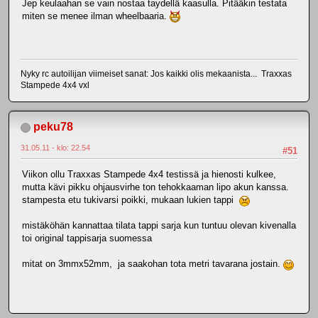
Jep keulaahan se vain nostaa taydellä kaasulla. Pitääkin testata
miten se menee ilman wheelbaaria.
Nyky rc autoilijan viimeiset sanat: Jos kaikki olis mekaanista... Traxxas
Stampede 4x4 vxl
peku78
31.05.11 - klo: 22.54
#51
Viikon ollu Traxxas Stampede 4x4 testissä ja hienosti kulkee,
mutta kävi pikku ohjausvirhe ton tehokkaaman lipo akun kanssa.
stampesta etu tukivarsi poikki, mukaan lukien tappi
mistäköhän kannattaa tilata tappi sarja kun tuntuu olevan kivenalla
toi original tappisarja suomessa
mitat on 3mmx52mm, ja saakohan tota metri tavarana jostain.