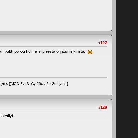
#127
an pultti poikki kolme siipisestä ohjaus linkinstä.
z yms.][MCD Evo3 -Cy 26cc, 2,4Ghz yms.]
#128
ntyillyt.