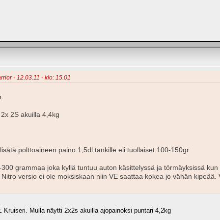
rior - 12.03.11 - klo: 15.01
n.
 2x 2S akuilla 4,4kg
isätä polttoaineen paino 1,5dl tankille eli tuollaiset 100-150gr
0-300 grammaa joka kyllä tuntuu auton käsittelyssä ja törmäyksissä ku
 Nitro versio ei ole moksiskaan niin VE saattaa kokea jo vähän kipeää. 
 Kruiseri. Mulla näytti 2x2s akuilla ajopainoksi puntari 4,2kg