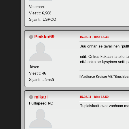
Veteraani
Viestit: 6,968
Sijainti: ESPOO
Peikko69
15.03.11 - klo: 13.33
Juu onhan se tavallinen "pultti
edit. Onkos kukaan laitellu t
että onko se kysyinen setti p
Jäsen
Viestit: 46
[Madforce Kruiser VE "Brushles
Sijainti: Jämsä
mikari
15.03.11 - klo: 13.50
Fullspeed RC
Tuplaiskarit ovat vanhaan mal