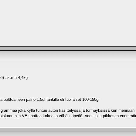
2S akuilla 4,4kg
ä polttoaineen paino 1,5dl tankille eli tuollaiset 100-150gr
0 grammaa joka kyllä tuntuu auton käsittelyssä ja törmäyksissä kun mennään 
ksiskaan niin VE saattaa kokea jo vähän kipeää. Vaatii siis pikkasen enemmän