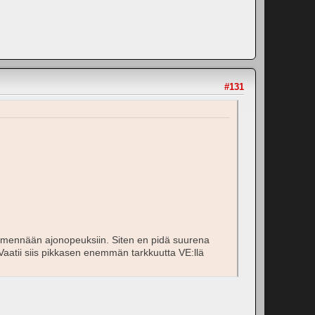
#131
n mennään ajonopeuksiin. Siten en pidä suurena
Vaatii siis pikkasen enemmän tarkkuutta VE:llä