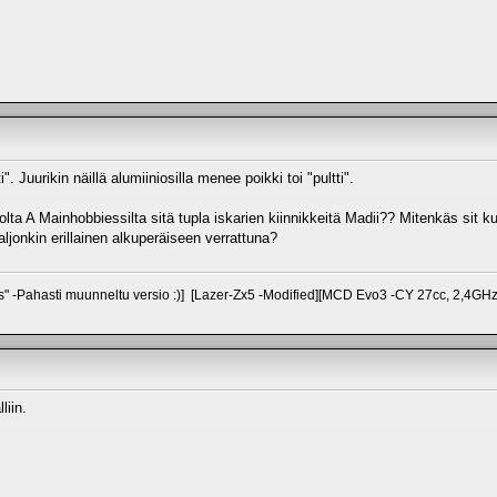
". Juurikin näillä alumiiniosilla menee poikki toi "pultti".
uolta A Mainhobbiessilta sitä tupla iskarien kiinnikkeitä Madii?? Mitenkäs sit
aljonkin erillainen alkuperäiseen verrattuna?
s" -Pahasti muunneltu versio :)] [Lazer-Zx5 -Modified][MCD Evo3 -CY 27cc, 2,4GH
liin.