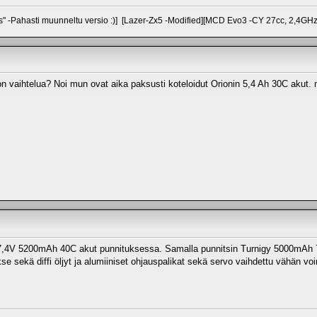
s" -Pahasti muunneltu versio :)] [Lazer-Zx5 -Modified][MCD Evo3 -CY 27cc, 2,4GH
n vaihtelua? Noi mun ovat aika paksusti koteloidut Orionin 5,4 Ah 30C akut. m
 7,4V 5200mAh 40C akut punnituksessa. Samalla punnitsin Turnigy 5000mAh 7,4
aakse sekä diffi öljyt ja alumiiniset ohjauspalikat sekä servo vaihdettu vähän 