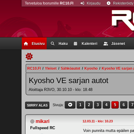
Tervetuloa foorumille
RC10.FI
Kirjaudu
Rekisteröidy
Etusivu
Haku
Kalenteri
Jäsenet
RC10.FI
/
Yleiset
/
Sähköautot
/
Kyosho
/
Kyosho VE sarjan 
Kyosho VE sarjan autot
Aloittaja R3VO, 30.10.10 - klo: 18.48
1
2
3
4
5
6
7
Sivuja
SIIRRY ALAS
mikari
12.03.11 - klo: 10.23
Fullspeed RC
Voin punnita mutta epäilen p