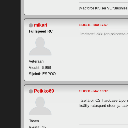
[Madforce Kruiser VE "Brushles
mikari
15.03.11 - klo: 17.57
Fullspeed RC
Ilmeisesti akkujen painossa o
Veteraani
Viestit: 6,968
Sijainti: ESPOO
Peikko69
15.03.11 - klo: 18.37
Itsellä oli CS Hardcase Lipo
lisätty ratasparit eteen ja t
Jäsen
Viestit: 46