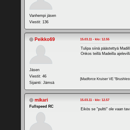
Vanhempi jäsen
Viestit: 136
Peikko69
15.03.11 - klo: 12.55
Tulipa siinä päästettyä Madill
Onkos teillä Madeilla ajelevi
Jäsen
Viestit: 46
[Madforce Kruiser VE "Brushles
Sijainti: Jämsä
mikari
15.03.11 - klo: 12.57
Fullspeed RC
Eikös se "pultti" ole vaan tav