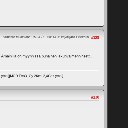
Viimeisin muokkaus
: 15.03.11 - klo: 13.38 käyttäjältä Peikko69
#129
 ku Amainilla on myynnissä punainen iskunvaimenninsetti,
z yms.][MCD Evo3 -Cy 26cc, 2,4Ghz yms.]
#130