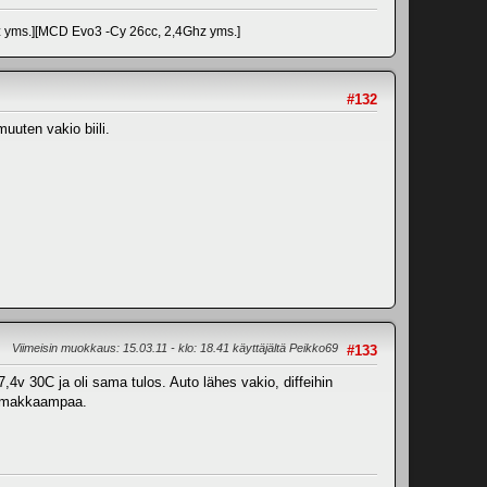
z yms.][MCD Evo3 -Cy 26cc, 2,4Ghz yms.]
#132
uuten vakio biili.
Viimeisin muokkaus
: 15.03.11 - klo: 18.41 käyttäjältä Peikko69
#133
v 30C ja oli sama tulos. Auto lähes vakio, diffeihin
voimakkaampaa.