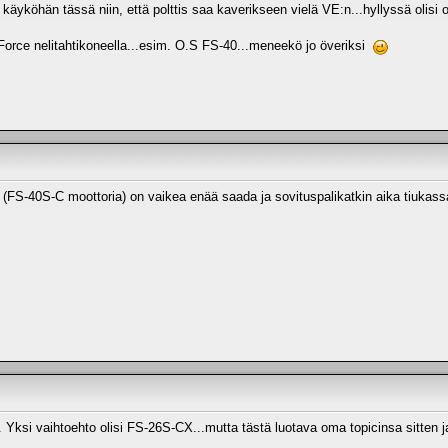
 käyköhän tässä niin, että polttis saa kaverikseen vielä VE:n...hyllyssä olisi 
Force nelitahtikoneella...esim. O.S FS-40...meneekö jo överiksi
 (FS-40S-C moottoria) on vaikea enää saada ja sovituspalikatkin aika tiukassa.
n. Yksi vaihtoehto olisi FS-26S-CX...mutta tästä luotava oma topicinsa sitten