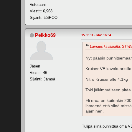
Veteraani
Viestit: 6,968
Sijainti: ESPOO
Peikko69
15.03.11 - klo: 16.34
Lainaus käyttäjältä: GT War
Nyt pääsin punnitsemaa
Jäsen
Kruiser VE kovakuorisilla
Viestit: 46
Sijainti: Jämsä
Nitro Kruiser alle 4,1kg
Toki jälkimmäiseen pitää l
Eli eroa on kuitenkin 20
ihmeenä että siinä missä
ajaminen.
Tulipa siinä punnittua oma VE