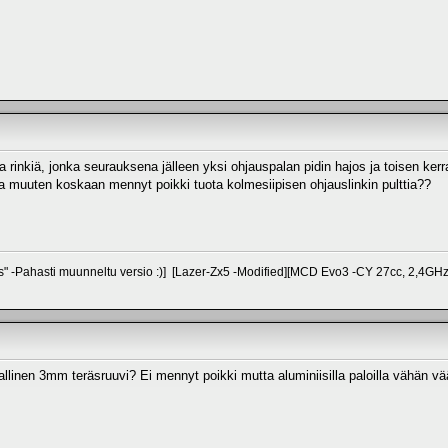
a rinkiä, jonka seurauksena jälleen yksi ohjauspalan pidin hajos ja toisen kerr
lla muuten koskaan mennyt poikki tuota kolmesiipisen ohjauslinkin pulttia??
s" -Pahasti muunneltu versio :)] [Lazer-Zx5 -Modified][MCD Evo3 -CY 27cc, 2,4GH
allinen 3mm teräsruuvi? Ei mennyt poikki mutta aluminiisilla paloilla vähän vää