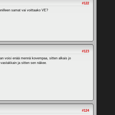
#122
unnilleen samat vai voittaako VE?
#123
taan voisi enää mennä kovempaa, sitten alkais jo
 vastakkain ja sitten sen näkee.
#124