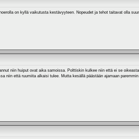
painoerolla on kyllä vaikutusta kestävyyteen. Nopeudet ja tehot taitavat olla su
annut niin huiput ovat aika samoissa. Polttiskin kulkee niin että ei se oikeas
sa niin että ruumiita alkaisi tulee. Mutta kesällä päästään ajamaan paremmin