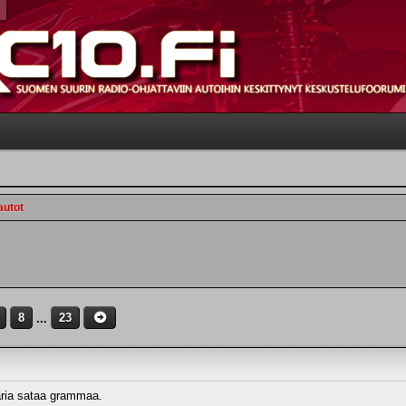
autot
8
...
23
aria sataa grammaa.