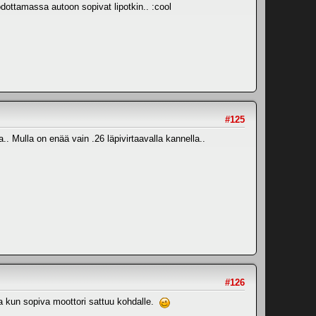
odottamassa autoon sopivat lipotkin.. :cool
#125
. Mulla on enää vain .26 läpivirtaavalla kannella..
#126
 ja kun sopiva moottori sattuu kohdalle.