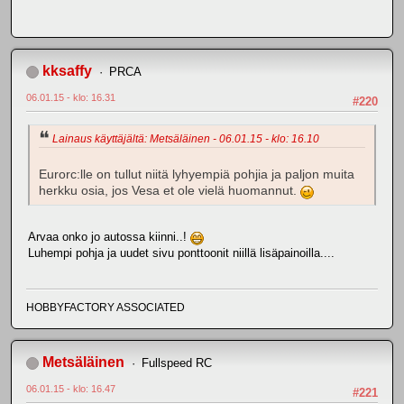
kksaffy
PRCA
06.01.15 - klo: 16.31
#220
Lainaus käyttäjältä: Metsäläinen - 06.01.15 - klo: 16.10
Eurorc:lle on tullut niitä lyhyempiä pohjia ja paljon muita
herkku osia, jos Vesa et ole vielä huomannut.
Arvaa onko jo autossa kiinni..!
Luhempi pohja ja uudet sivu ponttoonit niillä lisäpainoilla....
HOBBYFACTORY ASSOCIATED
Metsäläinen
Fullspeed RC
06.01.15 - klo: 16.47
#221