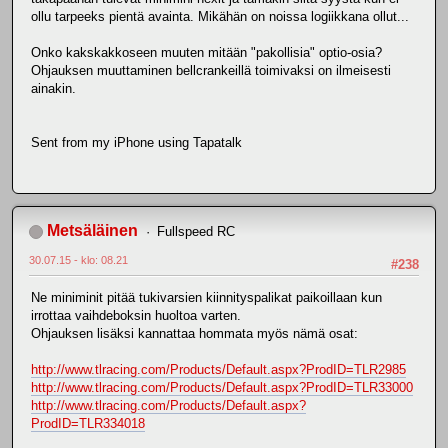
ollu tarpeeks pientä avainta. Mikähän on noissa logiikkana ollut...
Onko kakskakkoseen muuten mitään "pakollisia" optio-osia?
Ohjauksen muuttaminen bellcrankeillä toimivaksi on ilmeisesti
ainakin.
Sent from my iPhone using Tapatalk
Metsäläinen
Fullspeed RC
30.07.15 - klo: 08.21
#238
Ne miniminit pitää tukivarsien kiinnityspalikat paikoillaan kun
irrottaa vaihdeboksin huoltoa varten.
Ohjauksen lisäksi kannattaa hommata myös nämä osat:
http://www.tlracing.com/Products/Default.aspx?ProdID=TLR2985
http://www.tlracing.com/Products/Default.aspx?ProdID=TLR33000
http://www.tlracing.com/Products/Default.aspx?
ProdID=TLR334018