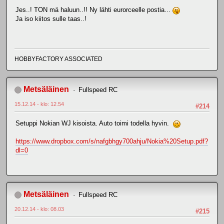
Jes..! TON mä haluun..!! Ny lähti eurorceelle postia...
Ja iso kiitos sulle taas..!
HOBBYFACTORY ASSOCIATED
Metsäläinen
Fullspeed RC
15.12.14 - klo: 12.54
#214
Setuppi Nokian WJ kisoista. Auto toimi todella hyvin.
https://www.dropbox.com/s/nafgbhgy700ahju/Nokia%20Setup.pdf?
dl=0
Metsäläinen
Fullspeed RC
20.12.14 - klo: 08.03
#215