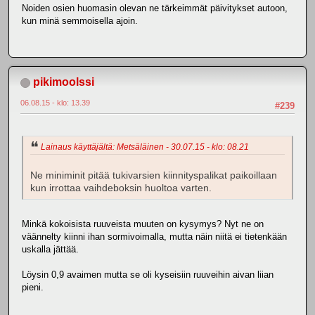
Noiden osien huomasin olevan ne tärkeimmät päivitykset autoon,
kun minä semmoisella ajoin.
pikimoolssi
06.08.15 - klo: 13.39
#239
Lainaus käyttäjältä: Metsäläinen - 30.07.15 - klo: 08.21
Ne miniminit pitää tukivarsien kiinnityspalikat paikoillaan
kun irrottaa vaihdeboksin huoltoa varten.
Minkä kokoisista ruuveista muuten on kysymys? Nyt ne on
väännelty kiinni ihan sormivoimalla, mutta näin niitä ei tietenkään
uskalla jättää.
Löysin 0,9 avaimen mutta se oli kyseisiin ruuveihin aivan liian
pieni.