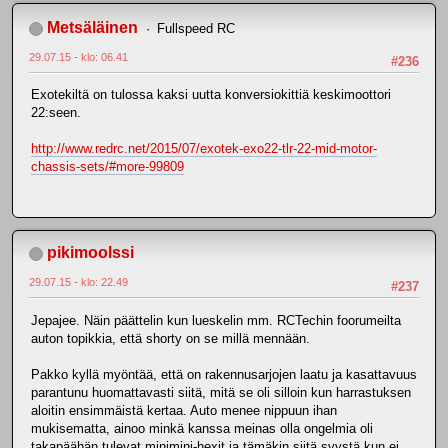
Metsäläinen
Fullspeed RC
29.07.15 - klo: 06.41
#236
Exotekiltä on tulossa kaksi uutta konversiokittiä keskimoottori
22:seen.
http://www.redrc.net/2015/07/exotek-exo22-tlr-22-mid-motor-
chassis-sets/#more-99809
pikimoolssi
29.07.15 - klo: 22.49
#237
Jepajee. Näin päättelin kun lueskelin mm. RCTechin foorumeilta
auton topikkia, että shorty on se millä mennään.
Pakko kyllä myöntää, että on rakennusarjojen laatu ja kasattavuus
parantunu huomattavasti siitä, mitä se oli silloin kun harrastuksen
aloitin ensimmäistä kertaa. Auto menee nippuun ihan
mukisematta, ainoo minkä kanssa meinas olla ongelmia oli
takapäähän tulevat minimini-hexit ja tämäkin siitä syystä kun ei