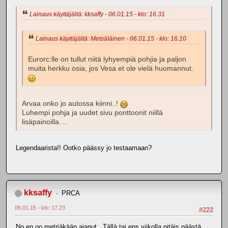
Lainaus käyttäjältä: kksaffy - 06.01.15 - klo: 16.31
Lainaus käyttäjältä: Metsäläinen - 06.01.15 - klo: 16.10
Eurorc:lle on tullut niitä lyhyempiä pohjia ja paljon
muita herkku osia, jos Vesa et ole vielä huomannut.
Arvaa onko jo autossa kiinni..!
Luhempi pohja ja uudet sivu ponttoonit niillä
lisäpainoilla....
Legendaarista!! Ootko päässy jo testaamaan?
kksaffy
PRCA
06.01.15 - klo: 17.23
#222
No en oo metriäkään ajanut.. Tällä tai ens viikolla pitäis päästä