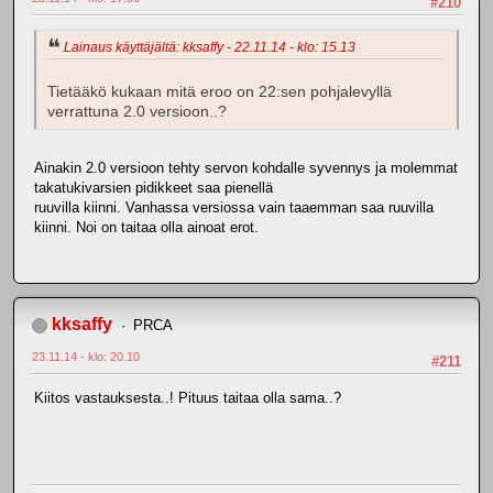
#210
Lainaus käyttäjältä: kksaffy - 22.11.14 - klo: 15.13
Tietääkö kukaan mitä eroo on 22:sen pohjalevyllä
verrattuna 2.0 versioon..?
Ainakin 2.0 versioon tehty servon kohdalle syvennys ja molemmat
takatukivarsien pidikkeet saa pienellä
ruuvilla kiinni. Vanhassa versiossa vain taaemman saa ruuvilla
kiinni. Noi on taitaa olla ainoat erot.
kksaffy
PRCA
23.11.14 - klo: 20.10
#211
Kiitos vastauksesta..! Pituus taitaa olla sama..?