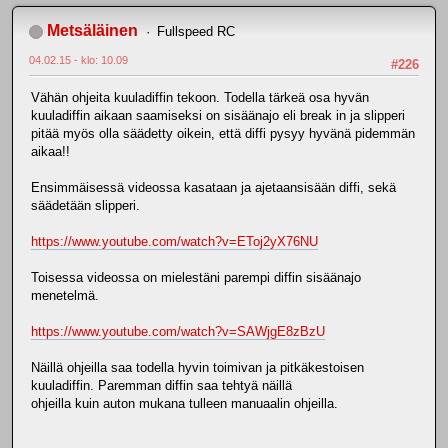
Metsäläinen
Fullspeed RC
04.02.15 - klo: 10.09
#226
Vähän ohjeita kuuladiffin tekoon. Todella tärkeä osa hyvän
kuuladiffin aikaan saamiseksi on sisäänajo eli break in ja slipperi
pitää myös olla säädetty oikein, että diffi pysyy hyvänä pidemmän
aikaa!!
Ensimmäisessä videossa kasataan ja ajetaansisään diffi, sekä
säädetään slipperi.
https://www.youtube.com/watch?v=EToj2yX76NU
Toisessa videossa on mielestäni parempi diffin sisäänajo
menetelmä.
https://www.youtube.com/watch?v=SAWjgE8zBzU
Näillä ohjeilla saa todella hyvin toimivan ja pitkäkestoisen
kuuladiffin. Paremman diffin saa tehtyä näillä
ohjeilla kuin auton mukana tulleen manuaalin ohjeilla.