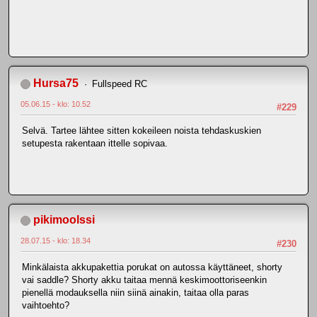
Hursa75
Fullspeed RC
05.06.15 - klo: 10.52
#229
Selvä. Tartee lähtee sitten kokeileen noista tehdaskuskien
setupesta rakentaan ittelle sopivaa.
pikimoolssi
28.07.15 - klo: 18.34
#230
Minkälaista akkupakettia porukat on autossa käyttäneet, shorty
vai saddle? Shorty akku taitaa mennä keskimoottoriseenkin
pienellä modauksella niin siinä ainakin, taitaa olla paras
vaihtoehto?