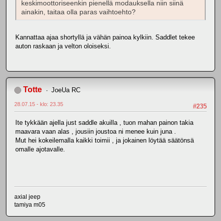
keskimoottoriseenkin pienellä modauksella niin siinä
ainakin, taitaa olla paras vaihtoehto?
Kannattaa ajaa shortyllä ja vähän painoa kylkiin. Saddlet tekee
auton raskaan ja velton oloiseksi.
Totte
JoeUa RC
28.07.15 - klo: 23.35
#235
Ite tykkään ajella just saddle akuilla , tuon mahan painon takia
maavara vaan alas , jousiin joustoa ni menee kuin juna .
Mut hei kokeilemalla kaikki toimii , ja jokainen löytää säätönsä
omalle ajotavalle.
axial jeep
tamiya m05