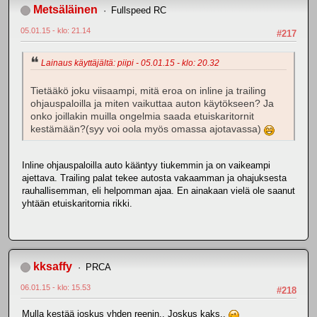
Metsäläinen
Fullspeed RC
05.01.15 - klo: 21.14
#217
Lainaus käyttäjältä: piipi - 05.01.15 - klo: 20.32
Tietääkö joku viisaampi, mitä eroa on inline ja trailing
ohjauspaloilla ja miten vaikuttaa auton käytökseen? Ja
onko joillakin muilla ongelmia saada etuiskaritornit
kestämään?(syy voi oola myös omassa ajotavassa)
Inline ohjauspaloilla auto kääntyy tiukemmin ja on vaikeampi
ajettava. Trailing palat tekee autosta vakaamman ja ohajuksesta
rauhallisemman, eli helpomman ajaa. En ainakaan vielä ole saanut
yhtään etuiskaritornia rikki.
kksaffy
PRCA
06.01.15 - klo: 15.53
#218
Mulla kestää joskus yhden reenin.. Joskus kaks..