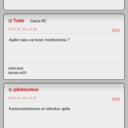
Totte
JoeUa RC
28.07.15 - klo: 21.18
#231
Ajatko taka vai keski moottorisena ?
axial jeep
tamiya m05
pikimoolssi
28.07.15 - klo: 21.27
#232
Keskimoottorisena on tarkoitus ajella.