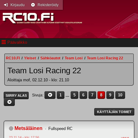
Kirjaudu
Rekisteröidy
Päävalikko
RC10.FI
/
Yleiset
/
Sähköautot
/
Team Losi
/
Team Losi Racing 22
Team Losi Racing 22
Aloittaja mof, 02.12.10 - klo: 21.10
1
...
5
6
7
8
9
10
Sivuja
SIIRRY ALAS
KÄYTTÄJÄN TOIMET
Metsäläinen
Fullspeed RC
23.11.14 - klo: 17.56