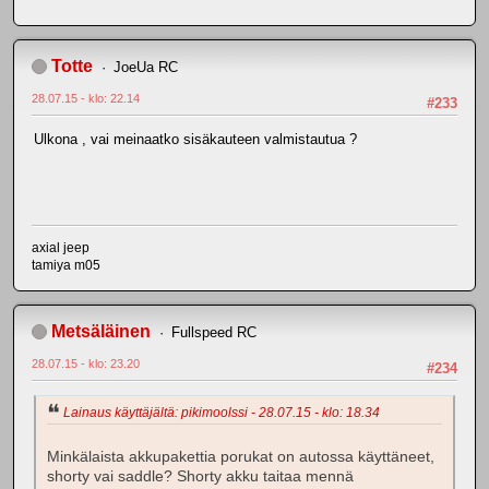
Totte
JoeUa RC
28.07.15 - klo: 22.14
#233
Ulkona , vai meinaatko sisäkauteen valmistautua ?
axial jeep
tamiya m05
Metsäläinen
Fullspeed RC
28.07.15 - klo: 23.20
#234
Lainaus käyttäjältä: pikimoolssi - 28.07.15 - klo: 18.34
Minkälaista akkupakettia porukat on autossa käyttäneet,
shorty vai saddle? Shorty akku taitaa mennä