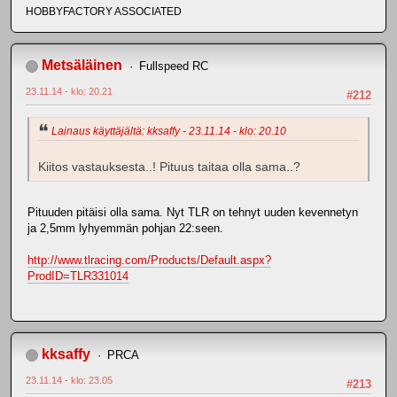
HOBBYFACTORY ASSOCIATED
Metsäläinen
Fullspeed RC
23.11.14 - klo: 20.21
#212
Lainaus käyttäjältä: kksaffy - 23.11.14 - klo: 20.10
Kiitos vastauksesta..! Pituus taitaa olla sama..?
Pituuden pitäisi olla sama. Nyt TLR on tehnyt uuden kevennetyn
ja 2,5mm lyhyemmän pohjan 22:seen.
http://www.tlracing.com/Products/Default.aspx?
ProdID=TLR331014
kksaffy
PRCA
23.11.14 - klo: 23.05
#213