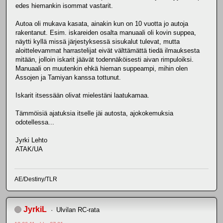
edes hiemankin isommat vastarit.
Autoa oli mukava kasata, ainakin kun on 10 vuotta jo autoja
rakentanut. Esim. iskareiden osalta manuaali oli kovin suppea,
näytti kyllä missä järjestyksessä sisukalut tulevat, mutta
aloittelevammat harrastelijat eivät välttämättä tiedä ilmauksesta
mitään, jolloin iskarit jäävät todennäköisesti aivan rimpuloiksi.
Manuaali on muutenkin ehkä hieman suppeampi, mihin olen
Assojen ja Tamiyan kanssa tottunut.
Iskarit itsessään olivat mielestäni laatukamaa.
Tämmöisiä ajatuksia itselle jäi autosta, ajokokemuksia
odotellessa...
Jyrki Lehto
ATAK/UA
AE/Destiny/TLR
JyrkiL
Ulvilan RC-rata