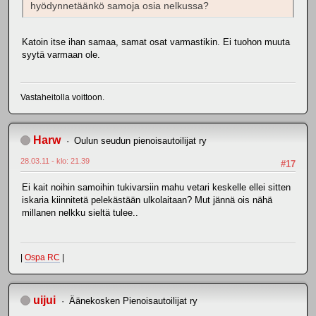
hyödynnetäänkö samoja osia nelkussa?
Katoin itse ihan samaa, samat osat varmastikin. Ei tuohon muuta
syytä varmaan ole.
Vastaheitolla voittoon.
Harw
Oulun seudun pienoisautoilijat ry
28.03.11 - klo: 21.39
#17
Ei kait noihin samoihin tukivarsiin mahu vetari keskelle ellei sitten
iskaria kiinnitetä pelekästään ulkolaitaan? Mut jännä ois nähä
millanen nelkku sieltä tulee..
|
Ospa RC
|
uijui
Äänekosken Pienoisautoilijat ry