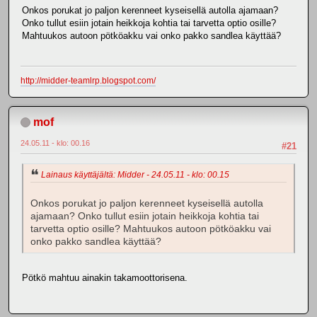
Onkos porukat jo paljon kerenneet kyseisellä autolla ajamaan?
Onko tullut esiin jotain heikkoja kohtia tai tarvetta optio osille?
Mahtuukos autoon pötköakku vai onko pakko sandlea käyttää?
http://midder-teamlrp.blogspot.com/
mof
24.05.11 - klo: 00.16
#21
Lainaus käyttäjältä: Midder - 24.05.11 - klo: 00.15
Onkos porukat jo paljon kerenneet kyseisellä autolla
ajamaan? Onko tullut esiin jotain heikkoja kohtia tai
tarvetta optio osille? Mahtuukos autoon pötköakku vai
onko pakko sandlea käyttää?
Pötkö mahtuu ainakin takamoottorisena.