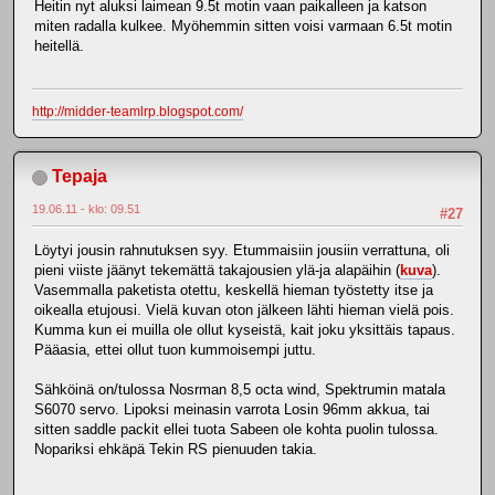
Heitin nyt aluksi laimean 9.5t motin vaan paikalleen ja katson
miten radalla kulkee. Myöhemmin sitten voisi varmaan 6.5t motin
heitellä.
http://midder-teamlrp.blogspot.com/
Tepaja
19.06.11 - klo: 09.51
#27
Löytyi jousin rahnutuksen syy. Etummaisiin jousiin verrattuna, oli
pieni viiste jäänyt tekemättä takajousien ylä-ja alapäihin (
kuva
).
Vasemmalla paketista otettu, keskellä hieman työstetty itse ja
oikealla etujousi. Vielä kuvan oton jälkeen lähti hieman vielä pois.
Kumma kun ei muilla ole ollut kyseistä, kait joku yksittäis tapaus.
Pääasia, ettei ollut tuon kummoisempi juttu.
Sähköinä on/tulossa Nosrman 8,5 octa wind, Spektrumin matala
S6070 servo. Lipoksi meinasin varrota Losin 96mm akkua, tai
sitten saddle packit ellei tuota Sabeen ole kohta puolin tulossa.
Nopariksi ehkäpä Tekin RS pienuuden takia.