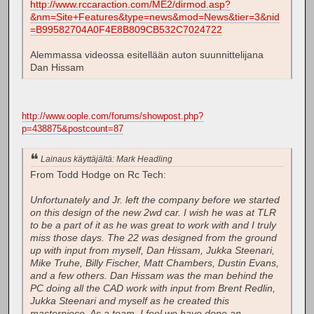
http://www.rccaraction.com/ME2/dirmod.asp?
&nm=Site+Features&type=news&mod=News&tier=3&nid
=B99582704A0F4E8B809CB532C7024722
Alemmassa videossa esitellään auton suunnittelijana
Dan Hissam
http://www.oople.com/forums/showpost.php?
p=438875&postcount=87
Lainaus käyttäjältä: Mark Headling
From Todd Hodge on Rc Tech:
Unfortunately and Jr. left the company before we started
on this design of the new 2wd car. I wish he was at TLR
to be a part of it as he was great to work with and I truly
miss those days. The 22 was designed from the ground
up with input from myself, Dan Hissam, Jukka Steenari,
Mike Truhe, Billy Fischer, Matt Chambers, Dustin Evans,
and a few others. Dan Hissam was the man behind the
PC doing all the CAD work with input from Brent Redlin,
Jukka Steenari and myself as he created this
masterpiece. As a team, I feel we have done an