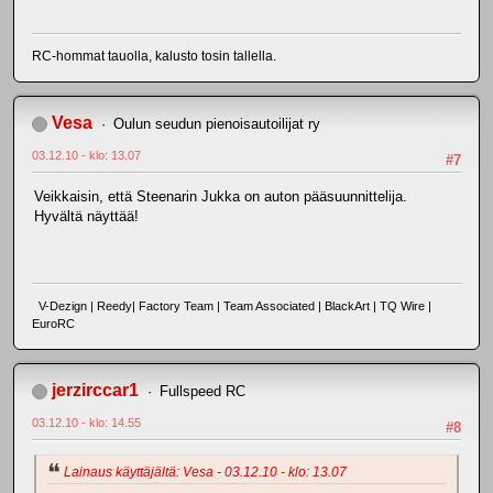
RC-hommat tauolla, kalusto tosin tallella.
Vesa
Oulun seudun pienoisautoilijat ry
03.12.10 - klo: 13.07
#7
Veikkaisin, että Steenarin Jukka on auton pääsuunnittelija.
Hyvältä näyttää!
V-Dezign | Reedy| Factory Team | Team Associated | BlackArt | TQ Wire |
EuroRC
jerzirccar1
Fullspeed RC
03.12.10 - klo: 14.55
#8
Lainaus käyttäjältä: Vesa - 03.12.10 - klo: 13.07