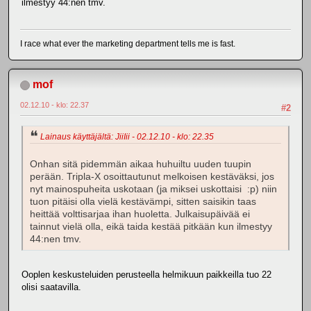
ilmestyy 44:nen tmv.
I race what ever the marketing department tells me is fast.
mof
02.12.10 - klo: 22.37
#2
Lainaus käyttäjältä: JiiIii - 02.12.10 - klo: 22.35
Onhan sitä pidemmän aikaa huhuiltu uuden tuupin
perään. Tripla-X osoittautunut melkoisen kestäväksi, jos
nyt mainospuheita uskotaan (ja miksei uskottaisi :p) niin
tuon pitäisi olla vielä kestävämpi, sitten saisikin taas
heittää volttisarjaa ihan huoletta. Julkaisupäivää ei
tainnut vielä olla, eikä taida kestää pitkään kun ilmestyy
44:nen tmv.
Ooplen keskusteluiden perusteella helmikuun paikkeilla tuo 22
olisi saatavilla.