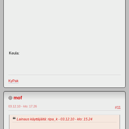
Keula:
KyPak
mof
03.12.10 - klo: 17.26
#11
Lainaus käyttäjältä: ripa_k - 03.12.10 - klo: 15.24