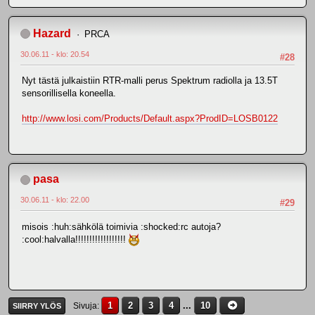
Hazard
PRCA
30.06.11 - klo: 20.54
#28
Nyt tästä julkaistiin RTR-malli perus Spektrum radiolla ja 13.5T
sensorillisella koneella.
http://www.losi.com/Products/Default.aspx?ProdID=LOSB0122
pasa
30.06.11 - klo: 22.00
#29
misois :huh:sähkölä toimivia :shocked:rc autoja?
:cool:halvalla!!!!!!!!!!!!!!!!!!
1
2
3
4
...
10
Sivuja
SIIRRY YLÖS