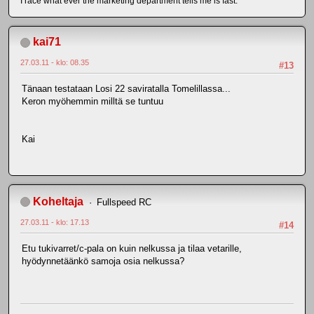
I race what ever the marketing department tells me is fast.
kai71
27.03.11 - klo: 08.35
#13
Tänaan testataan Losi 22 saviratalla Tomelillassa...
Keron myöhemmin milltä se tuntuu
Kai
Koheltaja
Fullspeed RC
27.03.11 - klo: 17.13
#14
Etu tukivarret/c-pala on kuin nelkussa ja tilaa vetarille,
hyödynnetäänkö samoja osia nelkussa?