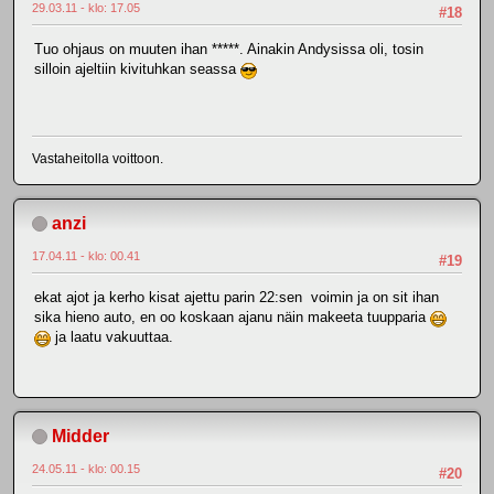
29.03.11 - klo: 17.05
#18
Tuo ohjaus on muuten ihan *****. Ainakin Andysissa oli, tosin
silloin ajeltiin kivituhkan seassa
Vastaheitolla voittoon.
anzi
17.04.11 - klo: 00.41
#19
ekat ajot ja kerho kisat ajettu parin 22:sen voimin ja on sit ihan
sika hieno auto, en oo koskaan ajanu näin makeeta tuupparia
ja laatu vakuuttaa.
Midder
24.05.11 - klo: 00.15
#20