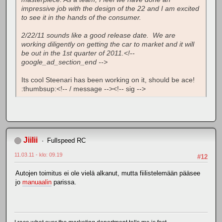
impressive job with the design of the 22 and I am excited
to see it in the hands of the consumer.
2/22/11 sounds like a good release date.
We are
working diligently on getting the car to market and it will
be out in the 1st quarter of 2011.<!--
google_ad_section_end -->
Its cool Steenari has been working on it, should be ace!
:thumbsup:<!-- / message --><!-- sig -->
JiiIii
Fullspeed RC
11.03.11 - klo: 09.19
#12
Autojen toimitus ei ole vielä alkanut, mutta fiilistelemään pääsee
jo
manuaalin
parissa.