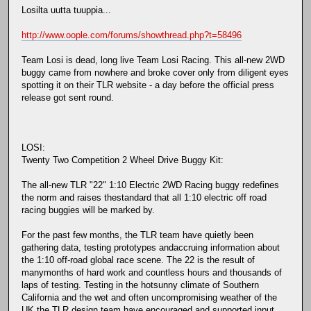
Losilta uutta tuuppia...
http://www.oople.com/forums/showthread.php?t=58496
Team Losi is dead, long live Team Losi Racing. This all-new 2WD
buggy came from nowhere and broke cover only from diligent eyes
spotting it on their TLR website - a day before the official press
release got sent round.
LOSI:
Twenty Two Competition 2 Wheel Drive Buggy Kit:
The all-new TLR "22" 1:10 Electric 2WD Racing buggy redefines
the norm and raises thestandard that all 1:10 electric off road
racing buggies will be marked by.
For the past few months, the TLR team have quietly been
gathering data, testing prototypes andaccruing information about
the 1:10 off-road global race scene. The 22 is the result of
manymonths of hard work and countless hours and thousands of
laps of testing. Testing in the hotsunny climate of Southern
California and the wet and often uncompromising weather of the
UK,the TLR design team have encouraged and supported input