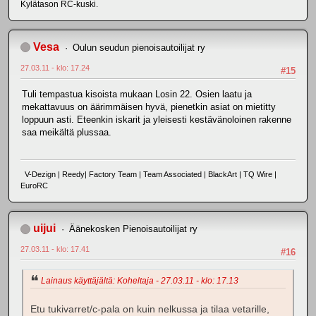
Kylätason RC-kuski.
Vesa
Oulun seudun pienoisautoilijat ry
27.03.11 - klo: 17.24
#15
Tuli tempastua kisoista mukaan Losin 22. Osien laatu ja
mekattavuus on äärimmäisen hyvä, pienetkin asiat on mietitty
loppuun asti. Eteenkin iskarit ja yleisesti kestävänoloinen rakenne
saa meikältä plussaa.
V-Dezign | Reedy| Factory Team | Team Associated | BlackArt | TQ Wire |
EuroRC
uijui
Äänekosken Pienoisautoilijat ry
27.03.11 - klo: 17.41
#16
Lainaus käyttäjältä: Koheltaja - 27.03.11 - klo: 17.13
Etu tukivarret/c-pala on kuin nelkussa ja tilaa vetarille,