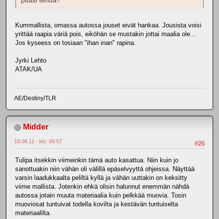
pitäsi tehdä?
Kummallista, omassa autossa jouset eivät hankaa. Jousista voisi
yrittää raapia väriä pois, eiköhän se mustakin jottai maalia ole...
Jos kyseess on tosiaan "ihan inan" rapina.
Jyrki Lehto
ATAK/UA
AE/Destiny/TLR
Midder
18.06.11 - klo: 09.57
#26
Tulipa itsekkin viimeinkin tämä auto kasattua. Niin kuin jo
sanottuakin niin vähän oli välillä epäselvyyttä ohjeissa. Näyttää
varsin laadukkaalta peliltä kyllä ja vähän uuttakin on keksitty
viime mallista. Jotenkin ehkä olisin halunnut enemmän nähdä
autossa jotain muuta materiaalia kuin pelkkää muovia. Tosin
muoviosat tuntuivat todella kovilta ja kestävän tuntuiselta
materiaalilta.