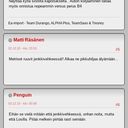
Näyttää kyllä siistiltä kapistukselta.. Auton korjaaminen taitaa
myös onnistua nopeammin versus perus B4
Ea-import - Team Durango, ALPHA Plus, TeamSaxo & Tresrey
Matti Räsänen
02.12.10 - klo: 23.53
#5
Metriset ruuvit jenkkivehkeessä!! Alkaa ne pikkuhiljaa älyämään...
Penguin
03.12.10 - klo: 00.08
#6
Eihän se vielä mitään että jenkkivehkeessä, onhan noita, mutta
että Losilla. Pitää melkein piirtää rasti seinään.