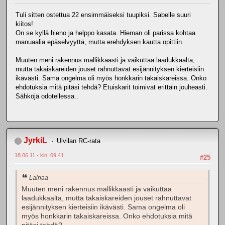
Tuli sitten ostettua 22 ensimmäiseksi tuupiksi. Sabelle suuri
kiitos!
On se kyllä hieno ja helppo kasata. Hieman oli parissa kohtaa
manuaalia epäselvyyttä, mutta erehdyksen kautta opittiin.
Muuten meni rakennus mallikkaasti ja vaikuttaa laadukkaalta,
mutta takaiskareiden jouset rahnuttavat esijännityksen kierteisiin
ikävästi. Sama ongelma oli myös honkkarin takaiskareissa. Onko
ehdotuksia mitä pitäsi tehdä? Etuiskarit toimivat erittäin jouheasti.
Sähköjä odotellessa..
JyrkiL
Ulvilan RC-rata
18.06.11 - klo: 09.41
#25
Lainaa
Muuten meni rakennus mallikkaasti ja vaikuttaa
laadukkaalta, mutta takaiskareiden jouset rahnuttavat
esijännityksen kierteisiin ikävästi. Sama ongelma oli
myös honkkarin takaiskareissa. Onko ehdotuksia mitä