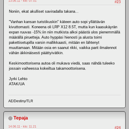
13.06.11 - klo: 07.01
#23
Noniin, ekat akulliset saviradalla takana...
"Vanhan kansan turistikuskin" käteen auto sopi yllättävän
kivuttomasti. Koneena oli LRP X12 8.5T, mutta kun kaasukäyrän
expan ruuvas -15%:iin niin mutkista alkoi päästä ulos pienemmällä
määrällä piruetteja. Auto hyppäsi hienosti ja alusta toimi
pakettisetupilla varsin mallikkaasti, mitään en lähtenyt
muuttamaan. Mitään osia en saanut rikki, vaikka parit ilmalennot
vähän äkkinäisesti päättyivätkin.
Keskimoottorisena autoa oli mukava viedä, saas nähdä tuleeko
jossain vaiheessa kokeiltua takamoottorisena.
Jyrki Lehto
ATAK/UA
AE/Destiny/TLR
Tepaja
14.06.11 - klo: 11.21
#24