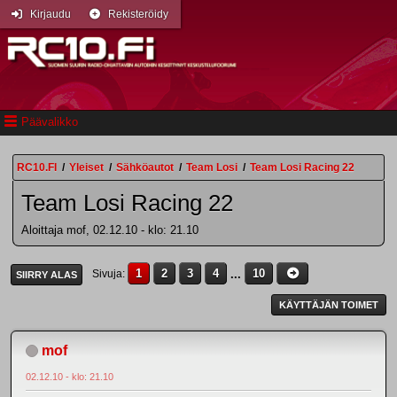
Kirjaudu
Rekisteröidy
Päävalikko
RC10.FI
/
Yleiset
/
Sähköautot
/
Team Losi
/
Team Losi Racing 22
Team Losi Racing 22
Aloittaja mof, 02.12.10 - klo: 21.10
1
2
3
4
...
10
Sivuja
SIIRRY ALAS
KÄYTTÄJÄN TOIMET
mof
02.12.10 - klo: 21.10