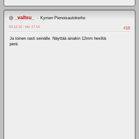
_valtsu_
Kymen Pienoisautokerho
03.12.10 - klo: 17.14
#10
Ja toinen rasti seinälle. Näyttää ainakin 12mm hexiltä:
perä: