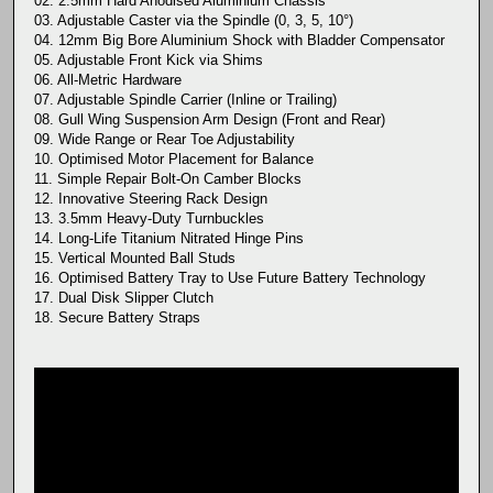
02. 2.5mm Hard Anodised Aluminium Chassis
03. Adjustable Caster via the Spindle (0, 3, 5, 10°)
04. 12mm Big Bore Aluminium Shock with Bladder Compensator
05. Adjustable Front Kick via Shims
06. All-Metric Hardware
07. Adjustable Spindle Carrier (Inline or Trailing)
08. Gull Wing Suspension Arm Design (Front and Rear)
09. Wide Range or Rear Toe Adjustability
10. Optimised Motor Placement for Balance
11. Simple Repair Bolt-On Camber Blocks
12. Innovative Steering Rack Design
13. 3.5mm Heavy-Duty Turnbuckles
14. Long-Life Titanium Nitrated Hinge Pins
15. Vertical Mounted Ball Studs
16. Optimised Battery Tray to Use Future Battery Technology
17. Dual Disk Slipper Clutch
18. Secure Battery Straps