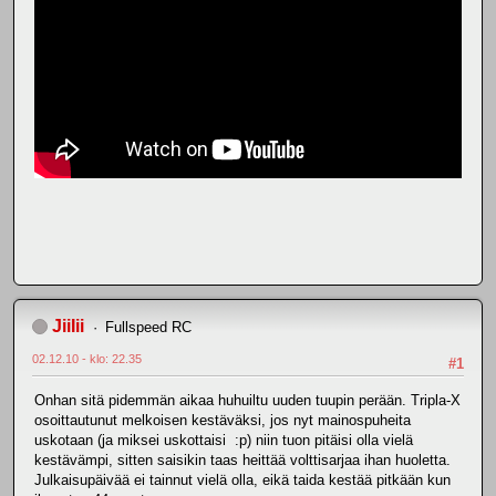
JiiIii
Fullspeed RC
02.12.10 - klo: 22.35
#1
Onhan sitä pidemmän aikaa huhuiltu uuden tuupin perään. Tripla-X
osoittautunut melkoisen kestäväksi, jos nyt mainospuheita
uskotaan (ja miksei uskottaisi :p) niin tuon pitäisi olla vielä
kestävämpi, sitten saisikin taas heittää volttisarjaa ihan huoletta.
Julkaisupäivää ei tainnut vielä olla, eikä taida kestää pitkään kun