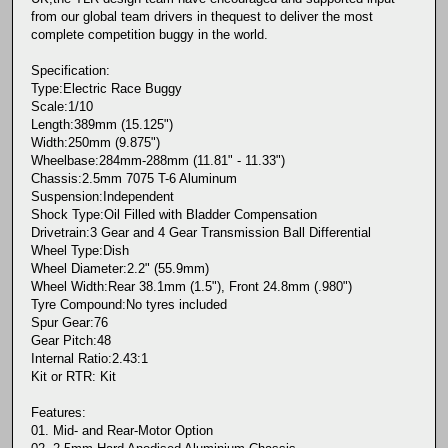
from our global team drivers in thequest to deliver the most
complete competition buggy in the world.
Specification:
Type:Electric Race Buggy
Scale:1/10
Length:389mm (15.125")
Width:250mm (9.875")
Wheelbase:284mm-288mm (11.81" - 11.33")
Chassis:2.5mm 7075 T-6 Aluminum
Suspension:Independent
Shock Type:Oil Filled with Bladder Compensation
Drivetrain:3 Gear and 4 Gear Transmission Ball Differential
Wheel Type:Dish
Wheel Diameter:2.2" (55.9mm)
Wheel Width:Rear 38.1mm (1.5"), Front 24.8mm (.980")
Tyre Compound:No tyres included
Spur Gear:76
Gear Pitch:48
Internal Ratio:2.43:1
Kit or RTR: Kit
Features:
01. Mid- and Rear-Motor Option