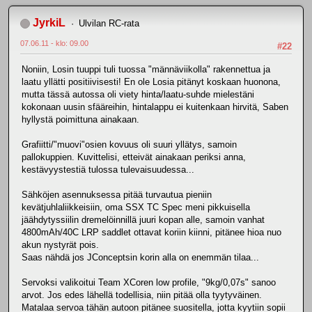
JyrkiL
Ulvilan RC-rata
07.06.11 - klo: 09.00
#22
Noniin, Losin tuuppi tuli tuossa "männäviikolla" rakennettua ja
laatu yllätti positiivisesti! En ole Losia pitänyt koskaan huonona,
mutta tässä autossa oli viety hinta/laatu-suhde mielestäni
kokonaan uusin sfääreihin, hintalappu ei kuitenkaan hirvitä, Saben
hyllystä poimittuna ainakaan.
Grafiitti/"muovi"osien kovuus oli suuri yllätys, samoin
pallokuppien. Kuvittelisi, etteivät ainakaan periksi anna,
kestävyystestiä tulossa tulevaisuudessa...
Sähköjen asennuksessa pitää turvautua pieniin
kevätjuhlaliikkeisiin, oma SSX TC Spec meni pikkuisella
jäähdytyssiilin dremelöinnillä juuri kopan alle, samoin vanhat
4800mAh/40C LRP saddlet ottavat koriin kiinni, pitänee hioa nuo
akun nystyrät pois.
Saas nähdä jos JConceptsin korin alla on enemmän tilaa...
Servoksi valikoitui Team XCoren low profile, "9kg/0,07s" sanoo
arvot. Jos edes lähellä todellisia, niin pitää olla tyytyväinen.
Matalaa servoa tähän autoon pitänee suositella, jotta kyytiin sopii