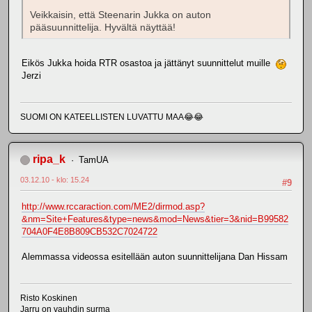
Veikkaisin, että Steenarin Jukka on auton
pääsuunnittelija. Hyvältä näyttää!
Eikös Jukka hoida RTR osastoa ja jättänyt suunnittelut muille
Jerzi
SUOMI ON KATEELLISTEN LUVATTU MAA😂😂
ripa_k
TamUA
03.12.10 - klo: 15.24
#9
http://www.rccaraction.com/ME2/dirmod.asp?
&nm=Site+Features&type=news&mod=News&tier=3&nid=B99582
704A0F4E8B809CB532C7024722
Alemmassa videossa esitellään auton suunnittelijana Dan Hissam
Risto Koskinen
Jarru on vauhdin surma