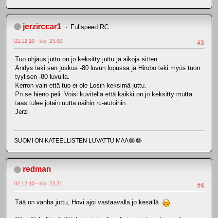
jerzirccar1
Fullspeed RC
02.12.10 - klo: 23.00
#3
Tuo ohjaus juttu on jo keksitty juttu ja aikoja sitten.
Andys teki sen joskus -80 luvun lopussa ja Hirobo teki myös tuon
tyylisen -80 luvulla.
Kerron vain että tuo ei ole Losin keksimä juttu.
Pn se hieno peli. Voisi kuvitella että kaikki on jo keksitty mutta
taas tulee jotain uutta näihin rc-autoihin.
Jerzi
SUOMI ON KATEELLISTEN LUVATTU MAA😂😂
redman
02.12.10 - klo: 23.21
#4
Tää on vanha juttu, Hovi ajoi vastaavalla jo kesällä