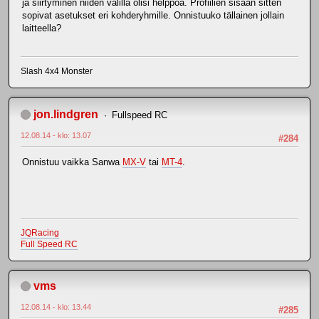
ja siirtyminen niiden välillä olisi helppoa. Profiilien sisään sitten
sopivat asetukset eri kohderyhmille. Onnistuuko tällainen jollain
laitteella?
Slash 4x4 Monster
jon.lindgren
Fullspeed RC
12.08.14 - klo: 13.07
#284
Onnistuu vaikka Sanwa
MX-V
tai
MT-4
.
JQRacing
Full Speed RC
vms
12.08.14 - klo: 13.44
#285