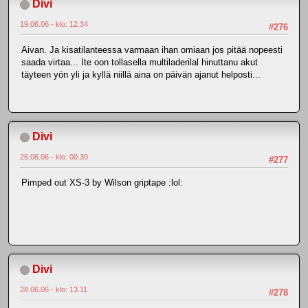
Divi
19.06.06 - klo: 12.34
#276
Aivan. Ja kisatilanteessa varmaan ihan omiaan jos pitää nopeesti
saada virtaa... Ite oon tollasella multiladerilal hinuttanu akut
täyteen yön yli ja kyllä niillä aina on päivän ajanut helposti...
Divi
26.06.06 - klo: 00.30
#277
Pimped out XS-3 by Wilson griptape :lol:
Divi
28.06.06 - klo: 13.11
#278