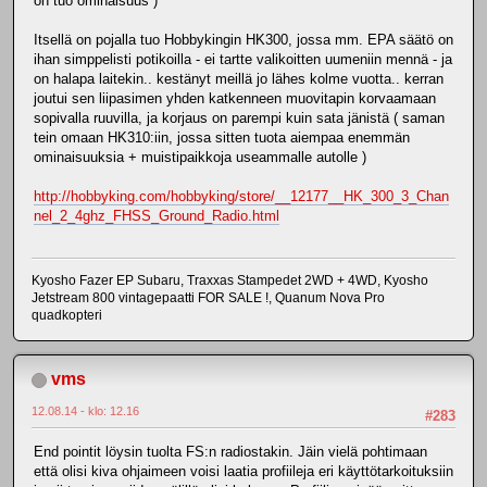
on tuo ominaisuus )
Itsellä on pojalla tuo Hobbykingin HK300, jossa mm. EPA säätö on
ihan simppelisti potikoilla - ei tartte valikoitten uumeniin mennä - ja
on halapa laitekin.. kestänyt meillä jo lähes kolme vuotta.. kerran
joutui sen liipasimen yhden katkenneen muovitapin korvaamaan
sopivalla ruuvilla, ja korjaus on parempi kuin sata jänistä ( saman
tein omaan HK310:iin, jossa sitten tuota aiempaa enemmän
ominaisuuksia + muistipaikkoja useammalle autolle )
http://hobbyking.com/hobbyking/store/__12177__HK_300_3_Chan
nel_2_4ghz_FHSS_Ground_Radio.html
Kyosho Fazer EP Subaru, Traxxas Stampedet 2WD + 4WD, Kyosho
Jetstream 800 vintagepaatti FOR SALE !, Quanum Nova Pro
quadkopteri
vms
12.08.14 - klo: 12.16
#283
End pointit löysin tuolta FS:n radiostakin. Jäin vielä pohtimaan
että olisi kiva ohjaimeen voisi laatia profiileja eri käyttötarkoituksiin