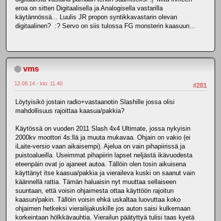
eroa on sitten Digitaalisella ja Analogisella vastarilla
käytännössä... Luulis JR propon syntikkavastarin olevan
digitaalinen? :? Servo on siis tulossa FG monsterin kaasuun...
vms
12.08.14 - klo: 11.40
#281
Löytyisikö jostain radio+vastaanotin Slashille jossa olisi
mahdollisuus rajoittaa kaasua/pakkia?
Käytössä on vuoden 2011 Slash 4x4 Ultimate, jossa nykyisin
2000kv moottori 4s:llä ja muuta mukavaa. Ohjain on vakio (ei
iLaite-versio vaan aikaisempi). Ajelua on vain pihapiirissä ja
puistoalueilla. Useimmat pihapiirin lapset neljästä ikävuodesta
eteenpäin ovat jo ajaneet autoa. Tällöin olen tosin aikuisena
käyttänyt itse kaasua/pakkia ja vieraileva kuski on saanut vain
käännellä rattia. Tämän haluaisin nyt muuttaa sellaiseen
suuntaan, että voisin ohjaimesta ottaa käyttöön rajoitun
kaasun/pakin. Tällöin voisin ehkä uskaltaa luovuttaa koko
ohjaimen hetkeksi vierailijakuskille jos auton saisi kulkemaan
korkeintaan hölkkävauhtia. Vierailun päätyttyä tulisi taas kyetä