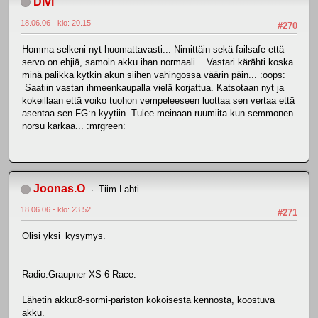
Divi
18.06.06 - klo: 20.15
#270
Homma selkeni nyt huomattavasti... Nimittäin sekä failsafe että
servo on ehjiä, samoin akku ihan normaali... Vastari kärähti koska
minä palikka kytkin akun siihen vahingossa väärin päin... :oops:
Saatiin vastari ihmeenkaupalla vielä korjattua. Katsotaan nyt ja
kokeillaan että voiko tuohon vempeleeseen luottaa sen vertaa että
asentaa sen FG:n kyytiin. Tulee meinaan ruumiita kun semmonen
norsu karkaa... :mrgreen:
Joonas.O
Tiim Lahti
18.06.06 - klo: 23.52
#271
Olisi yksi_kysymys.
Radio:Graupner XS-6 Race.
Lähetin akku:8-sormi-pariston kokoisesta kennosta, koostuva
akku.