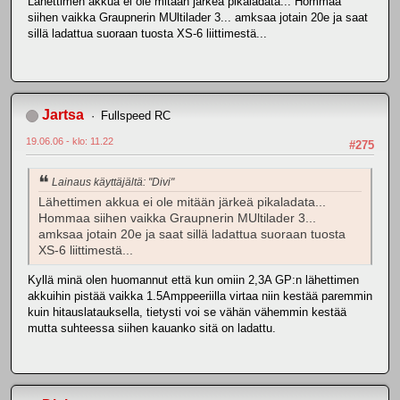
Lähettimen akkua ei ole mitään järkeä pikaladata... Hommaa
siihen vaikka Graupnerin MUltilader 3... amksaa jotain 20e ja saat
sillä ladattua suoraan tuosta XS-6 liittimestä...
Jartsa
Fullspeed RC
19.06.06 - klo: 11.22
#275
Lainaus käyttäjältä: "Divi"
Lähettimen akkua ei ole mitään järkeä pikaladata...
Hommaa siihen vaikka Graupnerin MUltilader 3...
amksaa jotain 20e ja saat sillä ladattua suoraan tuosta
XS-6 liittimestä...
Kyllä minä olen huomannut että kun omiin 2,3A GP:n lähettimen
akkuihin pistää vaikka 1.5Amppeeriilla virtaa niin kestää paremmin
kuin hitauslatauksella, tietysti voi se vähän vähemmin kestää
mutta suhteessa siihen kauanko sitä on ladattu.