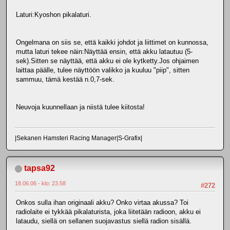
Laturi:Kyoshon pikalaturi.
Ongelmana on siis se, että kaikki johdot ja liittimet on kunnossa,
mutta laturi tekee näin:Näyttää ensin, että akku latautuu (5-
sek).Sitten se näyttää, että akku ei ole kytketty.Jos ohjaimen
laittaa päälle, tulee näyttöön valikko ja kuuluu "piip", sitten
sammuu, tämä kestää n.0,7-sek.
Neuvoja kuunnellaan ja niistä tulee kiitosta!
|Sekanen Hamsteri Racing Manager|S-Grafix|
tapsa92
18.06.06 - klo: 23.58
#272
Onkos sulla ihan originaali akku? Onko virtaa akussa? Toi
radiolaite ei tykkää pikalaturista, joka liitetään radioon, akku ei
lataudu, siellä on sellanen suojavastus siellä radion sisällä.