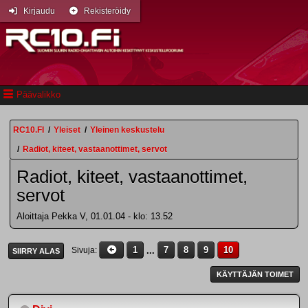
Kirjaudu
Rekisteröidy
Päävalikko
RC10.FI
/
Yleiset
/
Yleinen keskustelu
/
Radiot, kiteet, vastaanottimet, servot
Radiot, kiteet, vastaanottimet,
servot
Aloittaja Pekka V, 01.01.04 - klo: 13.52
1
...
7
8
9
10
Sivuja
SIIRRY ALAS
KÄYTTÄJÄN TOIMET