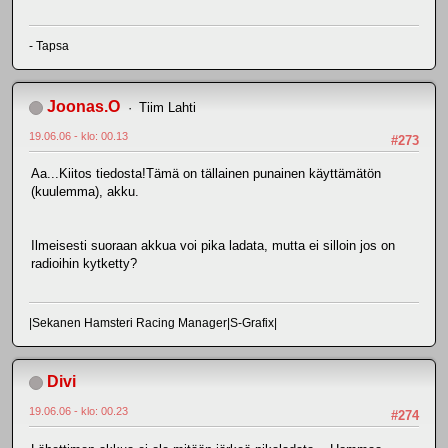
- Tapsa
Joonas.O
Tiim Lahti
19.06.06 - klo: 00.13
#273
Aa...Kiitos tiedosta!Tämä on tällainen punainen käyttämätön
(kuulemma), akku.
Ilmeisesti suoraan akkua voi pika ladata, mutta ei silloin jos on
radioihin kytketty?
|Sekanen Hamsteri Racing Manager|S-Grafix|
Divi
19.06.06 - klo: 00.23
#274