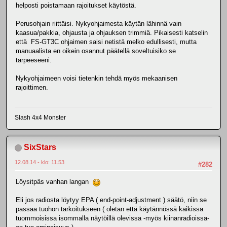
helposti poistamaan rajoitukset käytöstä.
Perusohjain riittäisi. Nykyohjaimesta käytän lähinnä vain
kaasua/pakkia, ohjausta ja ohjauksen trimmiä. Pikaisesti katselin
että FS-GT3C ohjaimen saisi netistä melko edullisesti, mutta
manuaalista en oikein osannut päätellä soveltuisiko se
tarpeeseeni.
Nykyohjaimeen voisi tietenkin tehdä myös mekaanisen
rajoittimen.
Slash 4x4 Monster
SixStars
12.08.14 - klo: 11.53
#282
Löysitpäs vanhan langan
Eli jos radiosta löytyy EPA ( end-point-adjustment ) säätö, niin se
passaa tuohon tarkoitukseen ( oletan että käytännössä kaikissa
tuommoisissa isommalla näytöillä olevissa -myös kiinanradioissa-