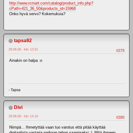
http://www.rcmart.com/catalog/product_info.php?
cPath=421_36_50&products_id=15968
Onko hyvä servo? Kokemuksia?
tapsa92
28.06.06 - klo: 13.51
#279
Ainakin on halpa :o
- Tapsa
Divi
28.06.06 - klo: 14.14
#280
Niimpä... Ihmetyttää vaan tuo varotus että pitää käyttää
digitaalista vastaria parhaan tehon saamiseksi :| Mitä ihmeen