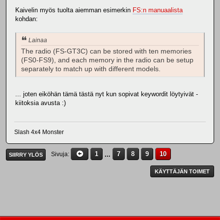
Kaivelin myös tuolta aiemman esimerkin
FS:n manuaalista
kohdan:
Lainaa
The radio (FS-GT3C) can be stored with ten memories
(FS0-FS9), and each memory in the radio can be setup
separately to match up with different models.
... joten eiköhän tämä tästä nyt kun sopivat keywordit löytyivät -
kiitoksia avusta :)
Slash 4x4 Monster
1
...
7
8
9
10
Sivuja
SIIRRY YLÖS
KÄYTTÄJÄN TOIMET