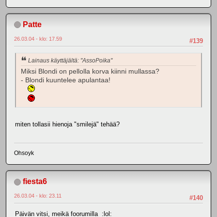
Patte
26.03.04 - klo: 17.59
#139
Lainaus käyttäjältä: "AssoPoika"
Miksi Blondi on pellolla korva kiinni mullassa?
- Blondi kuuntelee apulantaa!
miten tollasii hienoja "smilejä" tehää?
Ohsoyk
fiesta6
26.03.04 - klo: 23.11
#140
Päivän vitsi, meikä foorumilla :lol: