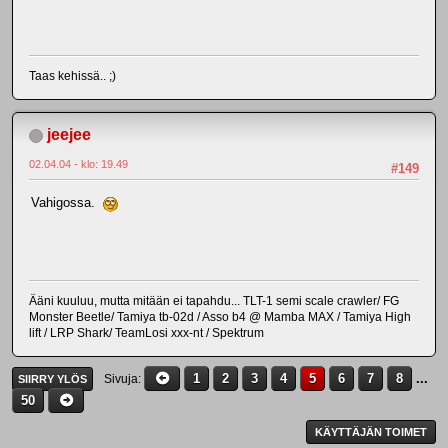
Taas kehissä.. ;)
jeejee
02.04.04 - klo: 19.49
#149
Vahigossa.
Ääni kuuluu, mutta mitään ei tapahdu... TLT-1 semi scale crawler/ FG
Monster Beetle/ Tamiya tb-02d / Asso b4 @ Mamba MAX / Tamiya High
lift / LRP Shark/ TeamLosi xxx-nt / Spektrum
1
2
3
4
5
6
7
8
...
Sivuja
SIIRRY YLÖS
50
KÄYTTÄJÄN TOIMET