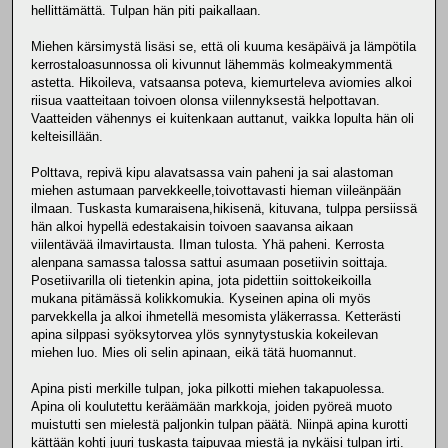
hellittämättä. Tulpan hän piti paikallaan.
Miehen kärsimystä lisäsi se, että oli kuuma kesäpäivä ja lämpötila
kerrostaloasunnossa oli kivunnut lähemmäs kolmeakymmentä
astetta. Hikoileva, vatsaansa poteva, kiemurteleva aviomies alkoi
riisua vaatteitaan toivoen olonsa viilennyksestä helpottavan.
Vaatteiden vähennys ei kuitenkaan auttanut, vaikka lopulta hän oli
kelteisillään.
Polttava, repivä kipu alavatsassa vain paheni ja sai alastoman
miehen astumaan parvekkeelle,toivottavasti hieman viileänpään
ilmaan. Tuskasta kumaraisena,hikisenä, kituvana, tulppa persiissä
hän alkoi hypellä edestakaisin toivoen saavansa aikaan
viilentävää ilmavirtausta. Ilman tulosta. Yhä paheni. Kerrosta
alenpana samassa talossa sattui asumaan posetiivin soittaja.
Posetiivarilla oli tietenkin apina, jota pidettiin soittokeikoilla
mukana pitämässä kolikkomukia. Kyseinen apina oli myös
parvekkella ja alkoi ihmetellä mesomista yläkerrassa. Ketterästi
apina silppasi syöksytorvea ylös synnytystuskia kokeilevan
miehen luo. Mies oli selin apinaan, eikä tätä huomannut.
Apina pisti merkille tulpan, joka pilkotti miehen takapuolessa.
Apina oli koulutettu keräämään markkoja, joiden pyöreä muoto
muistutti sen mielestä paljonkin tulpan päätä. Niinpä apina kurotti
kättään kohti juuri tuskasta taipuvaa miestä ja nykäisi tulpan irti.