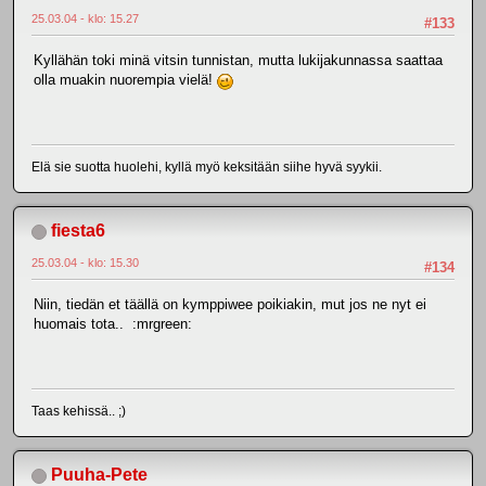
25.03.04 - klo: 15.27
#133
Kyllähän toki minä vitsin tunnistan, mutta lukijakunnassa saattaa
olla muakin nuorempia vielä!
Elä sie suotta huolehi, kyllä myö keksitään siihe hyvä syykii.
fiesta6
25.03.04 - klo: 15.30
#134
Niin, tiedän et täällä on kymppiwee poikiakin, mut jos ne nyt ei
huomais tota.. :mrgreen:
Taas kehissä.. ;)
Puuha-Pete