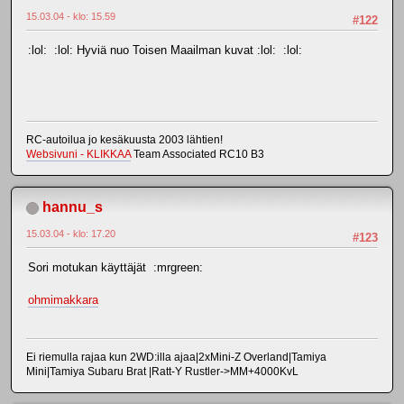
15.03.04 - klo: 15.59
#122
:lol: :lol: Hyviä nuo Toisen Maailman kuvat :lol: :lol:
RC-autoilua jo kesäkuusta 2003 lähtien!
Websivuni - KLIKKAA
Team Associated RC10 B3
hannu_s
15.03.04 - klo: 17.20
#123
Sori motukan käyttäjät :mrgreen:
ohmimakkara
Ei riemulla rajaa kun 2WD:illa ajaa|2xMini-Z Overland|Tamiya
Mini|Tamiya Subaru Brat |Ratt-Y Rustler->MM+4000KvL