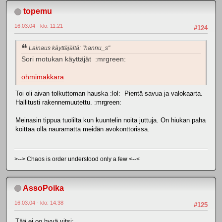
topemu
16.03.04 - klo: 11.21
#124
Lainaus käyttäjältä: "hannu_s"
Sori motukan käyttäjät :mrgreen:
ohmimakkara
Toi oli aivan tolkuttoman hauska :lol: Pientä savua ja valokaarta.
Hallitusti rakennemuutettu. :mrgreen:
Meinasin tippua tuolilta kun kuuntelin noita juttuja. On hiukan paha
koittaa olla nauramatta meidän avokonttorissa.
>--> Chaos is order understood only a few <--<
AssoPoika
16.03.04 - klo: 14.38
#125
Tää ei oo hyvä vitsi: