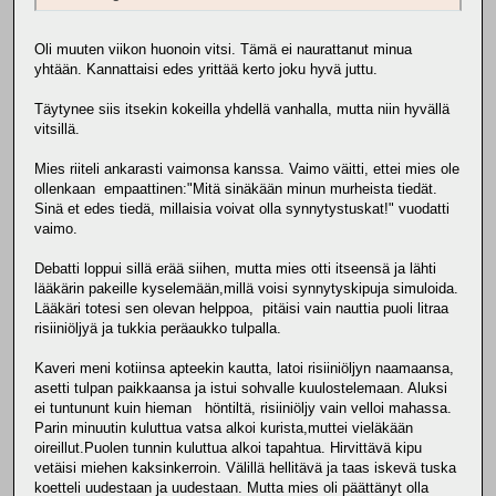
Oli muuten viikon huonoin vitsi. Tämä ei naurattanut minua
yhtään. Kannattaisi edes yrittää kerto joku hyvä juttu.
Täytynee siis itsekin kokeilla yhdellä vanhalla, mutta niin hyvällä
vitsillä.
Mies riiteli ankarasti vaimonsa kanssa. Vaimo väitti, ettei mies ole
ollenkaan empaattinen:"Mitä sinäkään minun murheista tiedät.
Sinä et edes tiedä, millaisia voivat olla synnytystuskat!" vuodatti
vaimo.
Debatti loppui sillä erää siihen, mutta mies otti itseensä ja lähti
lääkärin pakeille kyselemään,millä voisi synnytyskipuja simuloida.
Lääkäri totesi sen olevan helppoa, pitäisi vain nauttia puoli litraa
risiiniöljyä ja tukkia peräaukko tulpalla.
Kaveri meni kotiinsa apteekin kautta, latoi risiiniöljyn naamaansa,
asetti tulpan paikkaansa ja istui sohvalle kuulostelemaan. Aluksi
ei tuntununt kuin hieman höntiltä, risiiniöljy vain velloi mahassa.
Parin minuutin kuluttua vatsa alkoi kurista,muttei vieläkään
oireillut.Puolen tunnin kuluttua alkoi tapahtua. Hirvittävä kipu
vetäisi miehen kaksinkerroin. Välillä hellitävä ja taas iskevä tuska
koetteli uudestaan ja uudestaan. Mutta mies oli päättänyt olla