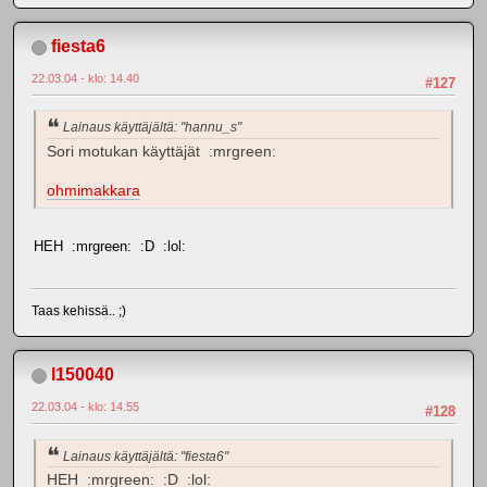
fiesta6
22.03.04 - klo: 14.40
#127
Lainaus käyttäjältä: "hannu_s"
Sori motukan käyttäjät :mrgreen:
ohmimakkara
HEH :mrgreen: :D :lol:
Taas kehissä.. ;)
l150040
22.03.04 - klo: 14.55
#128
Lainaus käyttäjältä: "fiesta6"
HEH :mrgreen: :D :lol: