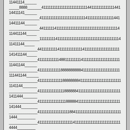
11441114______
_____8888_______41111111111111111111111111441111111111111441
14411141______
_______________411111111111111111111111114111111111111111441
14411144______
_______________441111114111111111111111111111111111111111114
114411144_____
_______________1111111114111111111111111111111111111111111114
11411144_____
______________4411111111141111111111111411111111111111111111
141411144_____
______________4111111111114881111111114111111111111111111111
11441144______
______________411111111111188888888884111111111111111111111
111441144______
______________4111111111111188888888411111111111111111111111
1141144_______
______________4111111111111118888884111111111111111111111111
1411444_______
______________4111111111111111888884111111111111111111111111
141444________
______________41111111111111111188411111111111111111111111111
1444_________
______________41111111111111111111411111111111111111111111111
4444_________