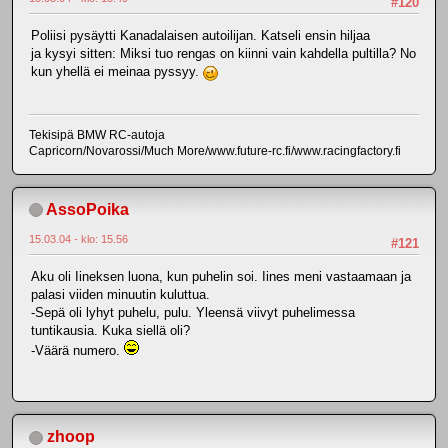
#120
Poliisi pysäytti Kanadalaisen autoilijan. Katseli ensin hiljaa
ja kysyi sitten: Miksi tuo rengas on kiinni vain kahdella pultilla? No
kun yhellä ei meinaa pyssyy.
Tekisipä BMW RC-autoja
Capricorn/Novarossi/Much More/www.future-rc.fi/www.racingfactory.fi
AssoPoika
15.03.04 - klo: 15.56
#121
Aku oli Iineksen luona, kun puhelin soi. Iines meni vastaamaan ja
palasi viiden minuutin kuluttua.
-Sepä oli lyhyt puhelu, pulu. Yleensä viivyt puhelimessa
tuntikausia. Kuka siellä oli?
-Väärä numero.
zhoop