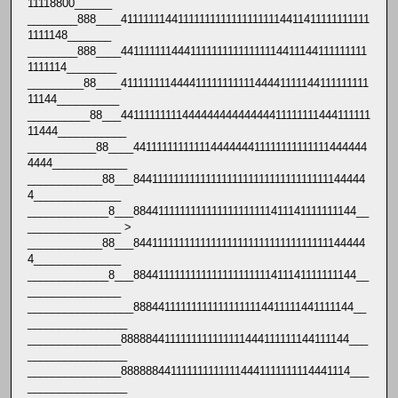
11118800______
________888____411111114411111111111111111114411411111111111
1111148_______
________888____44111111144411111111111111114411144111111111
1111114________
_________88____41111111144441111111111144441111144111111111
11144__________
__________88___4411111111144444444444444411111111444111111
11444___________
___________88____44111111111111444444411111111111111444444
4444____________
____________88___844111111111111111111111111111111111144444
4______________
_____________8___8844111111111111111111111411141111111144__
_______________ >
____________88___844111111111111111111111111111111111144444
4______________
_____________8___8844111111111111111111111411141111111144__
_______________
_________________888441111111111111111114411111441111144__
________________
_______________8888844111111111111111444111111144111144___
________________
_______________8888884411111111111114441111111114441114___
________________