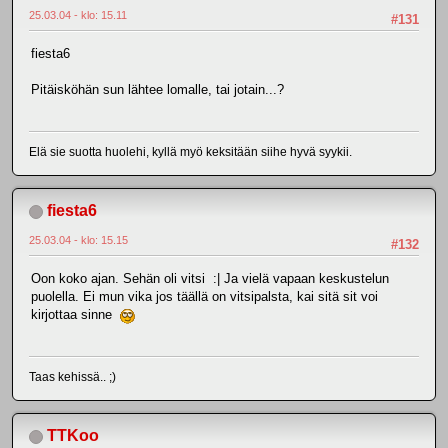
25.03.04 - klo: 15.11
#131
fiesta6
Pitäisköhän sun lähtee lomalle, tai jotain...?
Elä sie suotta huolehi, kyllä myö keksitään siihe hyvä syykii.
fiesta6
25.03.04 - klo: 15.15
#132
Oon koko ajan. Sehän oli vitsi :| Ja vielä vapaan keskustelun
puolella. Ei mun vika jos täällä on vitsipalsta, kai sitä sit voi
kirjottaa sinne
Taas kehissä.. ;)
TTKoo