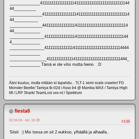
______________41111111111111111141111111111111111111111111144
44__________
_______________4111111111111111114111111111111111111111111114
44___________
_______________441111111111111114111111111111111111111111114
44____________
________________41111111111111114111111111111111111111111144
4_____________
________________41111111111111141111111111111111111111114444
______________
_________________411111111111114111111111111111111111111444_
______________ Tämä ei ole vitsi mutta hieno. :D
Ääni kuuluu, mutta mitään ei tapahdu... TLT-1 semi scale crawler/ FG
Monster Beetle/ Tamiya tb-02d / Asso b4 @ Mamba MAX / Tamiya High
lift / LRP Shark/ TeamLosi xxx-nt / Spektrum
fiesta6
02.04.04 - klo: 19.38
#148
Siisti :) Mix tossa on sit 2 eukkoo, ylhäällä ja alhaalla..