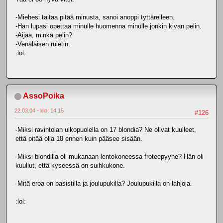
-Miehesi taitaa pitää minusta, sanoi anoppi tyttärelleen.
-Hän lupasi opettaa minulle huomenna minulle jonkin kivan pelin.
-Aijaa, minkä pelin?
-Venäläisen ruletin.
:lol:
AssoPoika
22.03.04 - klo: 14.15
#126
-Miksi ravintolan ulkopuolella on 17 blondia? Ne olivat kuulleet,
että pitää olla 18 ennen kuin pääsee sisään.
-Miksi blondilla oli mukanaan lentokoneessa froteepyyhe? Hän oli
kuullut, että kyseessä on suihkukone.
-Mitä eroa on basistilla ja joulupukilla? Joulupukilla on lahjoja.
:lol: