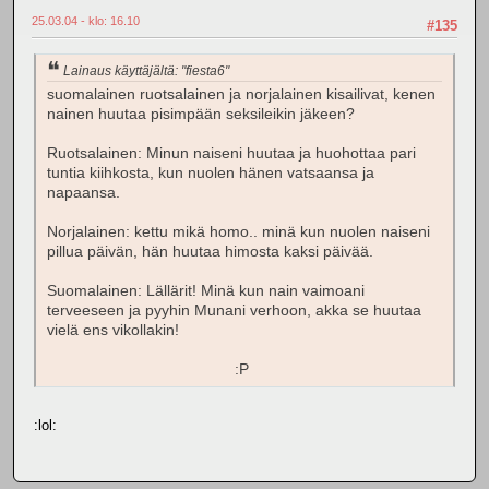
25.03.04 - klo: 16.10
#135
Lainaus käyttäjältä: "fiesta6"
suomalainen ruotsalainen ja norjalainen kisailivat, kenen
nainen huutaa pisimpään seksileikin jäkeen?
Ruotsalainen: Minun naiseni huutaa ja huohottaa pari
tuntia kiihkosta, kun nuolen hänen vatsaansa ja
napaansa.
Norjalainen: kettu mikä homo.. minä kun nuolen naiseni
pillua päivän, hän huutaa himosta kaksi päivää.
Suomalainen: Lällärit! Minä kun nain vaimoani
terveeseen ja pyyhin Munani verhoon, akka se huutaa
vielä ens vikollakin!
:P
:lol: