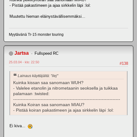
- Pistää pakastimeen ja ajaa sirkkelin läpi :lol:
Muutettu hieman eläinystävällisemmäksi...
Myytävänä Tr-15 monster touring
Jartsa
Fullspeed RC
25.03.04 - klo: 22.50
#138
Lainaus käyttäjältä: "ilej"
Kuinka kissan saa sanomaan WUH?
- Valelee etanolin ja nitrometaanin seoksella ja tuikkaa
palamaan :twisted:
----------------------------------------------------------------------
Kuinka Koiran saa sanomaan MIAU?
- Pistää koiran pakastimeen ja ajaa sirkkelin läpi :lol:
Ei kiva...