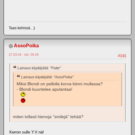
Taas kehissä.. ;)
AssoPoika
27.03.04 - klo: 09.28
#141
Lainaus käyttäjältä: "Patte"
Lainaus käyttäjältä: "AssoPoika"
Miksi Blondi on pellolla korva kiinni mullassa?
- Blondi kuuntelee apulantaa!
miten tollasii hienoja "smilejä" tehää?
Kerron sulle Y.V:nä!