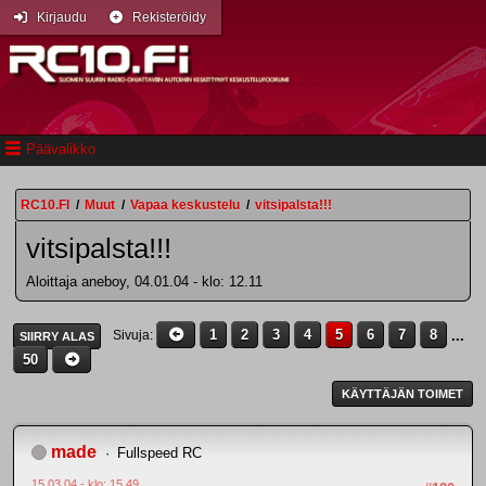
Kirjaudu
Rekisteröidy
Päävalikko
RC10.FI
/
Muut
/
Vapaa keskustelu
/
vitsipalsta!!!
vitsipalsta!!!
Aloittaja aneboy, 04.01.04 - klo: 12.11
1
2
3
4
5
6
7
8
...
Sivuja
SIIRRY ALAS
50
KÄYTTÄJÄN TOIMET
made
Fullspeed RC
15.03.04 - klo: 15.49