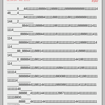
#147
______8___441111111188884111888811111888888888888111111114
48____4_________
__________841111111888841111188811111118811188888881111111
144___2_________
_________8844111118888411111118811111111811111888888111411
1114____________
________888841111188844111111118111111111114111188881111411
114____________
_______8888841111188141111111111811111111111411188881111114
114____________
______88_88844111888141111111111111111111111141888811111111
141____________
______8_8888841118811411111111111111111111111441881111111111
114___________
________888884111881141111111111688411111111114188111111111
111114_________
_______8888884111881141111111118800881111111114118811111111
1111114________
_______888888441188114411111111880088111111111411181111111
111111148_______
_______88888__411181144111111111288711111111114111111111111
111118800______
_______8888___4411111144111111111111111111111441111111111111