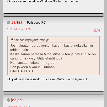
-Koska se suunniteltiin Windows 95:lla. :lol: lol, lol
Jartsa
Fullspeed RC
01.04.04 - klo: 19.35
#146
Lainaus käyttäjältä: "rala.p"
Jos haluutte nauraa jonkun kaverin kustannuksella niin
tehkää näin:
Käske sanoa perässä Aitoa, Aitoa, Aitoa ja heti kun se on
sanonu niin kysy: Mitä lehmät juo?
Hän vastaa maitoa! :mrgreen:
Sen jälkeen alkaa kuulumaan:
HAH HAH HAH...
Oli joskus vuonna nakki C.S.I:ssä. Mutta tuo on hyvä =D
jeejee
02.04.04 - klo: 13.25