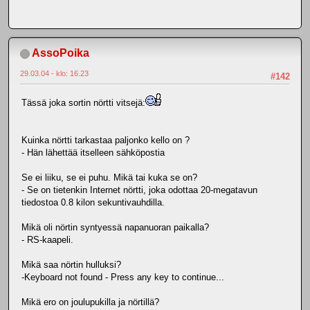
AssoPoika
29.03.04 - klo: 16.23
#142
Tässä joka sortin nörtti vitsejä:
Kuinka nörtti tarkastaa paljonko kello on ?
- Hän lähettää itselleen sähköpostia
Se ei liiku, se ei puhu. Mikä tai kuka se on?
- Se on tietenkin Internet nörtti, joka odottaa 20-megatavun
tiedostoa 0.8 kilon sekuntivauhdilla.
Mikä oli nörtin syntyessä napanuoran paikalla?
- RS-kaapeli.
Mikä saa nörtin hulluksi?
-Keyboard not found - Press any key to continue...
Mikä ero on joulupukilla ja nörtillä?