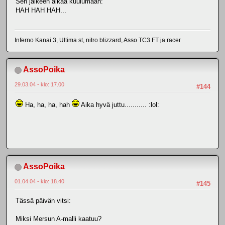
Sen jälkeen alkaa kuulumaan:
HAH HAH HAH...
Inferno Kanai 3, Ultima st, nitro blizzard, Asso TC3 FT ja racer
AssoPoika
29.03.04 - klo: 17.00
#144
Ha, ha, ha, hah
Aika hyvä juttu........... :lol:
AssoPoika
01.04.04 - klo: 18.40
#145
Tässä päivän vitsi:
Miksi Mersun A-malli kaatuu?