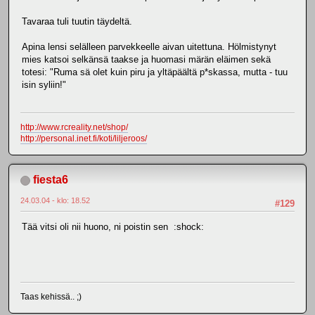
Tavaraa tuli tuutin täydeltä.
Apina lensi selälleen parvekkeelle aivan uitettuna. Hölmistynyt
mies katsoi selkänsä taakse ja huomasi märän eläimen sekä
totesi: "Ruma sä olet kuin piru ja yltäpäältä p*skassa, mutta - tuu
isin syliin!"
http://www.rcreality.net/shop/
http://personal.inet.fi/koti/liljeroos/
fiesta6
24.03.04 - klo: 18.52
#129
Tää vitsi oli nii huono, ni poistin sen :shock:
Taas kehissä.. ;)