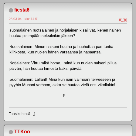
fiesta6
25.03.04 - klo: 14.51
#130
suomalainen ruotsalainen ja norjalainen kisailivat, kenen nainen
huutaa pisimpään seksileikin jäkeen?
Ruotsalainen: Minun naiseni huutaa ja huohottaa pari tuntia
kiihkosta, kun nuolen hänen vatsaansa ja napaansa.
Norjalainen: Vittu mikä homo.. minä kun nuolen naiseni pillua
päivän, hän huutaa himosta kaksi päivää.
Suomalainen: Lällärit! Minä kun nain vaimoani terveeseen ja
pyyhin Munani verhoon, akka se huutaa vielä ens vikollakin!
:P
Taas kehissä.. ;)
TTKoo