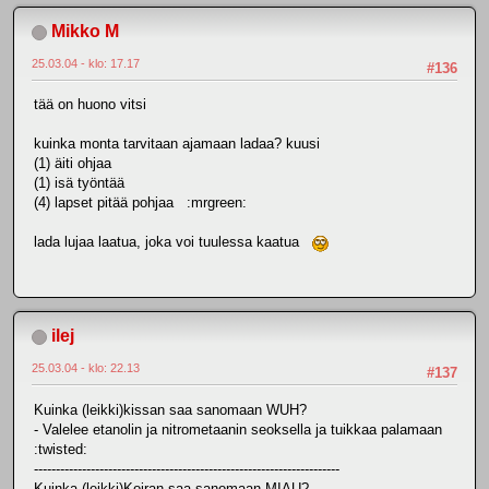
Mikko M
25.03.04 - klo: 17.17
#136
tää on huono vitsi
kuinka monta tarvitaan ajamaan ladaa? kuusi
(1) äiti ohjaa
(1) isä työntää
(4) lapset pitää pohjaa :mrgreen:
lada lujaa laatua, joka voi tuulessa kaatua
ilej
25.03.04 - klo: 22.13
#137
Kuinka (leikki)kissan saa sanomaan WUH?
- Valelee etanolin ja nitrometaanin seoksella ja tuikkaa palamaan
:twisted:
----------------------------------------------------------------------
Kuinka (leikki)Koiran saa sanomaan MIAU?