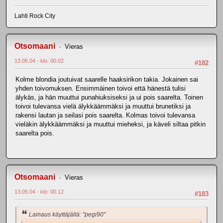
Lahti Rock City
Otsomaani
Vieras
13.05.04 - klo: 00.02
#182
Kolme blondia joutuivat saarelle haaksirikon takia. Jokainen sai
yhden toivomuksen. Ensimmäinen toivoi että hänestä tulisi
älykäs, ja hän muuttui punahiuksiseksi ja ui pois saarelta. Toinen
toivoi tulevansa vielä älykkäämmäksi ja muuttui brunetiksi ja
rakensi lautan ja seilasi pois saarelta. Kolmas toivoi tulevansa
vieläkin älykkäämmäksi ja muuttui mieheksi, ja käveli siltaa pitkin
saarelta pois.
Otsomaani
Vieras
13.05.04 - klo: 00.12
#183
Lainaus käyttäjältä: "pegi90"