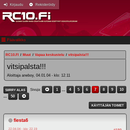
Kirjaudu
Rekisteröidy
Päävalikko
RC10.FI
/
Muut
/
Vapaa keskustelu
/
vitsipalsta!!!
vitsipalsta!!!
Aloittaja aneboy, 04.01.04 - klo: 12.11
1
...
4
5
6
7
8
9
10
Sivuja
SIIRRY ALAS
...
50
KÄYTTÄJÄN TOIMET
fiesta6
22.04.04 - klo: 22.19