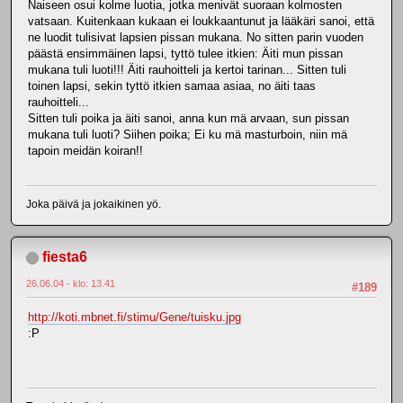
Naiseen osui kolme luotia, jotka menivät suoraan kolmosten
vatsaan. Kuitenkaan kukaan ei loukkaantunut ja lääkäri sanoi, että
ne luodit tulisivat lapsien pissan mukana. No sitten parin vuoden
päästä ensimmäinen lapsi, tyttö tulee itkien: Äiti mun pissan
mukana tuli luoti!!! Äiti rauhoitteli ja kertoi tarinan... Sitten tuli
toinen lapsi, sekin tyttö itkien samaa asiaa, no äiti taas
rauhoitteli...
Sitten tuli poika ja äiti sanoi, anna kun mä arvaan, sun pissan
mukana tuli luoti? Siihen poika; Ei ku mä masturboin, niin mä
tapoin meidän koiran!!
Joka päivä ja jokaikinen yö.
fiesta6
26.06.04 - klo: 13.41
#189
http://koti.mbnet.fi/stimu/Gene/tuisku.jpg
:P