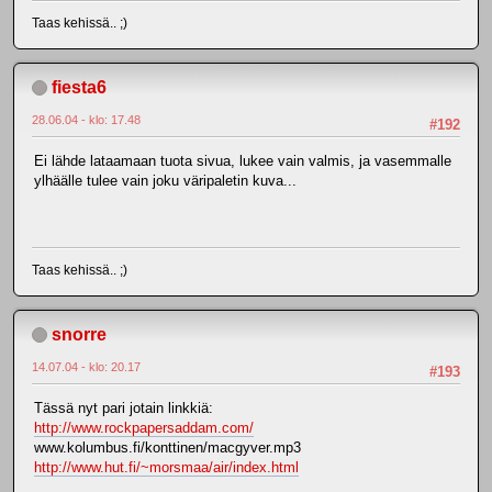
Taas kehissä.. ;)
fiesta6
28.06.04 - klo: 17.48
#192
Ei lähde lataamaan tuota sivua, lukee vain valmis, ja vasemmalle
ylhäälle tulee vain joku väripaletin kuva...
Taas kehissä.. ;)
snorre
14.07.04 - klo: 20.17
#193
Tässä nyt pari jotain linkkiä:
http://www.rockpapersaddam.com/
www.kolumbus.fi/konttinen/macgyver.mp3
http://www.hut.fi/~morsmaa/air/index.html