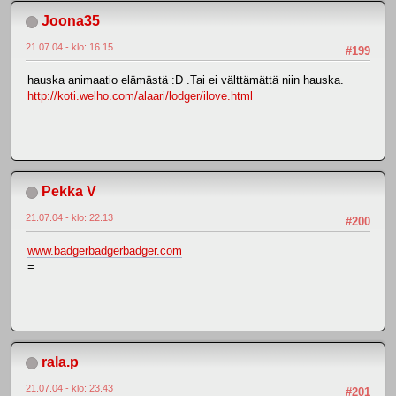
Joona35
21.07.04 - klo: 16.15
#199
hauska animaatio elämästä :D .Tai ei välttämättä niin hauska.
http://koti.welho.com/alaari/lodger/ilove.html
Pekka V
21.07.04 - klo: 22.13
#200
www.badgerbadgerbadger.com
=
rala.p
21.07.04 - klo: 23.43
#201