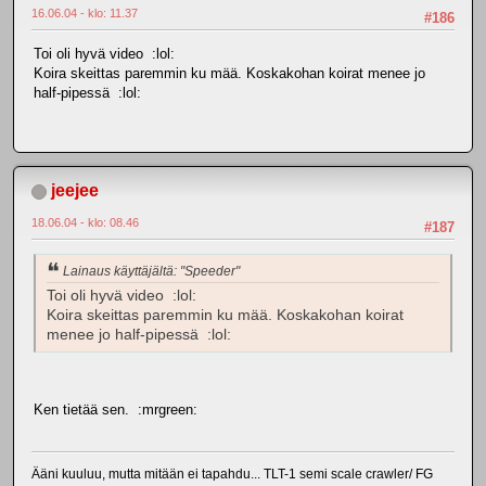
16.06.04 - klo: 11.37
#186
Toi oli hyvä video :lol:
Koira skeittas paremmin ku mää. Koskakohan koirat menee jo
half-pipessä :lol:
jeejee
18.06.04 - klo: 08.46
#187
Lainaus käyttäjältä: "Speeder"
Toi oli hyvä video :lol:
Koira skeittas paremmin ku mää. Koskakohan koirat
menee jo half-pipessä :lol:
Ken tietää sen. :mrgreen:
Ääni kuuluu, mutta mitään ei tapahdu... TLT-1 semi scale crawler/ FG