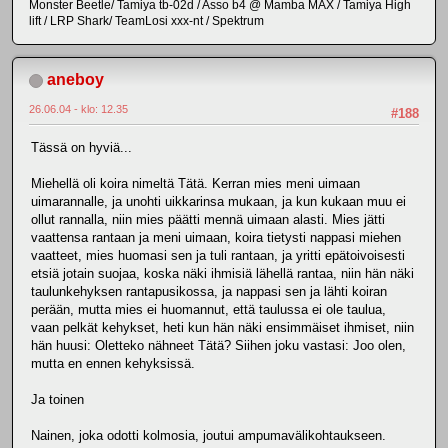
Monster Beetle/ Tamiya tb-02d / Asso b4 @ Mamba MAX / Tamiya High
lift / LRP Shark/ TeamLosi xxx-nt / Spektrum
aneboy
26.06.04 - klo: 12.35
#188
Tässä on hyviä...
Miehellä oli koira nimeltä Tätä. Kerran mies meni uimaan
uimarannalle, ja unohti uikkarinsa mukaan, ja kun kukaan muu ei
ollut rannalla, niin mies päätti mennä uimaan alasti. Mies jätti
vaattensa rantaan ja meni uimaan, koira tietysti nappasi miehen
vaatteet, mies huomasi sen ja tuli rantaan, ja yritti epätoivoisesti
etsiä jotain suojaa, koska näki ihmisiä lähellä rantaa, niin hän näki
taulunkehyksen rantapusikossa, ja nappasi sen ja lähti koiran
perään, mutta mies ei huomannut, että taulussa ei ole taulua,
vaan pelkät kehykset, heti kun hän näki ensimmäiset ihmiset, niin
hän huusi: Oletteko nähneet Tätä? Siihen joku vastasi: Joo olen,
mutta en ennen kehyksissä.
Ja toinen
Nainen, joka odotti kolmosia, joutui ampumavälikohtaukseen.