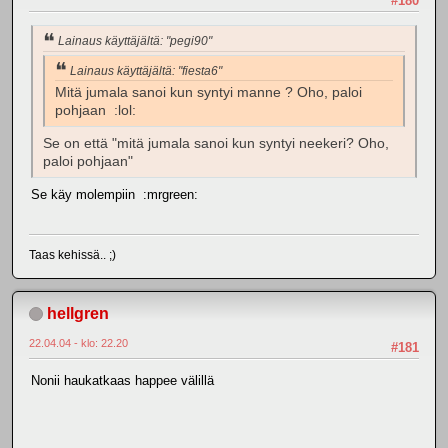
#180
Lainaus käyttäjältä: "pegi90"
Lainaus käyttäjältä: "fiesta6"
Mitä jumala sanoi kun syntyi manne ? Oho, paloi
pohjaan :lol:
Se on että "mitä jumala sanoi kun syntyi neekeri? Oho,
paloi pohjaan"
Se käy molempiin :mrgreen:
Taas kehissä.. ;)
hellgren
22.04.04 - klo: 22.20
#181
Nonii haukatkaas happee välillä