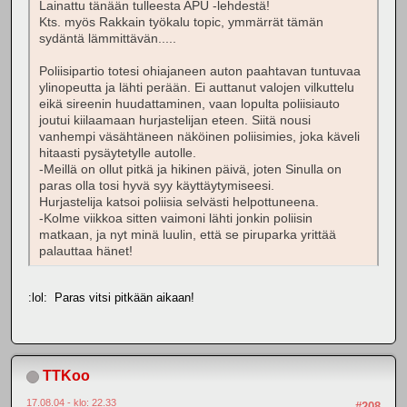
Lainattu tänään tulleesta APU -lehdestä!
Kts. myös Rakkain työkalu topic, ymmärrät tämän
sydäntä lämmittävän.....
Poliisipartio totesi ohiajaneen auton paahtavan tuntuvaa
ylinopeutta ja lähti perään. Ei auttanut valojen vilkuttelu
eikä sireenin huudattaminen, vaan lopulta poliisiauto
joutui kiilaamaan hurjastelijan eteen. Siitä nousi
vanhempi väsähtäneen näköinen poliisimies, joka käveli
hitaasti pysäytetylle autolle.
-Meillä on ollut pitkä ja hikinen päivä, joten Sinulla on
paras olla tosi hyvä syy käyttäytymiseesi.
Hurjastelija katsoi poliisia selvästi helpottuneena.
-Kolme viikkoa sitten vaimoni lähti jonkin poliisin
matkaan, ja nyt minä luulin, että se piruparka yrittää
palauttaa hänet!
:lol: Paras vitsi pitkään aikaan!
TTKoo
17.08.04 - klo: 22.33
#208