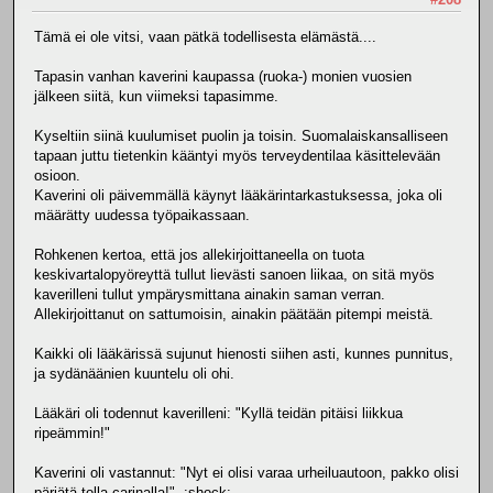
Tämä ei ole vitsi, vaan pätkä todellisesta elämästä....
Tapasin vanhan kaverini kaupassa (ruoka-) monien vuosien
jälkeen siitä, kun viimeksi tapasimme.
Kyseltiin siinä kuulumiset puolin ja toisin. Suomalaiskansalliseen
tapaan juttu tietenkin kääntyi myös terveydentilaa käsittelevään
osioon.
Kaverini oli päivemmällä käynyt lääkärintarkastuksessa, joka oli
määrätty uudessa työpaikassaan.
Rohkenen kertoa, että jos allekirjoittaneella on tuota
keskivartalopyöreyttä tullut lievästi sanoen liikaa, on sitä myös
kaverilleni tullut ympärysmittana ainakin saman verran.
Allekirjoittanut on sattumoisin, ainakin päätään pitempi meistä.
Kaikki oli lääkärissä sujunut hienosti siihen asti, kunnes punnitus,
ja sydänäänien kuuntelu oli ohi.
Lääkäri oli todennut kaverilleni: "Kyllä teidän pitäisi liikkua
ripeämmin!"
Kaverini oli vastannut: "Nyt ei olisi varaa urheiluautoon, pakko olisi
pärjätä tolla carinalla!" :shock: