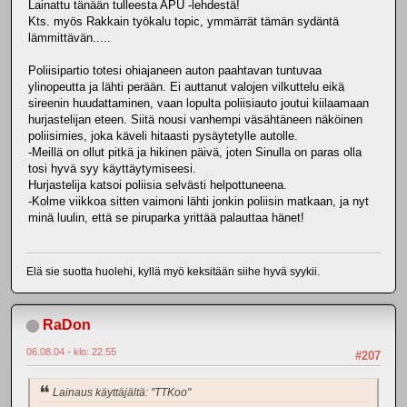
Lainattu tänään tulleesta APU -lehdestä!
Kts. myös Rakkain työkalu topic, ymmärrät tämän sydäntä
lämmittävän.....
Poliisipartio totesi ohiajaneen auton paahtavan tuntuvaa
ylinopeutta ja lähti perään. Ei auttanut valojen vilkuttelu eikä
sireenin huudattaminen, vaan lopulta poliisiauto joutui kiilaamaan
hurjastelijan eteen. Siitä nousi vanhempi väsähtäneen näköinen
poliisimies, joka käveli hitaasti pysäytetylle autolle.
-Meillä on ollut pitkä ja hikinen päivä, joten Sinulla on paras olla
tosi hyvä syy käyttäytymiseesi.
Hurjastelija katsoi poliisia selvästi helpottuneena.
-Kolme viikkoa sitten vaimoni lähti jonkin poliisin matkaan, ja nyt
minä luulin, että se piruparka yrittää palauttaa hänet!
Elä sie suotta huolehi, kyllä myö keksitään siihe hyvä syykii.
RaDon
06.08.04 - klo: 22.55
#207
Lainaus käyttäjältä: "TTKoo"