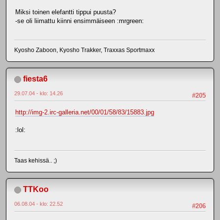
Miksi toinen elefantti tippui puusta?
-se oli liimattu kiinni ensimmäiseen :mrgreen:
Kyosho Zaboon, Kyosho Trakker, Traxxas Sportmaxx
fiesta6
29.07.04 - klo: 14.26
#205
http://img-2.irc-galleria.net/00/01/58/83/15883.jpg
:lol:
Taas kehissä.. ;)
TTKoo
06.08.04 - klo: 22.52
#206