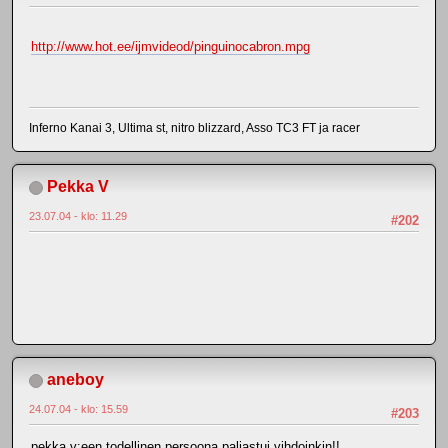
http://www.hot.ee/ijmvideod/pinguinocabron.mpg
Inferno Kanai 3, Ultima st, nitro blizzard, Asso TC3 FT ja racer
Pekka V
23.07.04 - klo: 11.29
#202
aneboy
24.07.04 - klo: 15.59
#203
pekka v:een todellinen persoona paljastui vihdoinkin!!