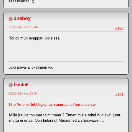
Taas kehissä.. ;)
aneboy
27.06.04 - klo: 12.46
#190
Toi oli mun lemppari idolsissa
Joka päivä ja jokaikinen yö.
fiesta6
28.06.04 - klo: 17.34
#191
http://mbnet.fi/b00gie/flash-animaatiot/romance.swf
Millä jutulla ton saa toimimaan ? Ennen mulla toimi nuo swf. jutut,
mutta ei enää. Oon ladannut Macromedia shocwawen...