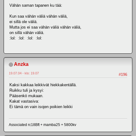
Vähän saman tapanen ku tää:
Kun saa vähän väliä vähän väliä,
ei sillä ole väliä.
Mutta jos ei saa vähän väliä vähän väliä,
on sillä vähän väliä.
:lol: :lol: :lol: :lol:
Anzka
19.07.04 - klo: 19.07
#196
Kaksi kakkaa leikkivät hiekkakentällä.
Ruikku tuli ja kysyi:
Pääsenkö mukaan.
Kakat vastasiva:
Ei tämä on vain isojen poikien leikki
Associated rc18Bft + mamba25 + 5800kv