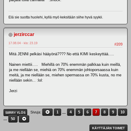
Elä sie suotta huolehi, kyllä myö keksitään siihe hyvä syykii.
jerzirccar
17.08.04 - klo: 23.19
#209
Mitä JENNI pelkäsi hääyönä???? No että KIMI keskeyttää.....
Nainen miettii..... Miehillä on 70% enemmän palkkaa kuin meillä,
ja me niellään se, miehiä on 70% enemmän johtoporsaassa kuin
meitä, ja me niellään se, miehen spermassa on 70% kusta, no me
niellään sekin... :lol:
Jerzi
1
...
4
5
6
7
8
9
10
Sivuja
SIIRRY YLÖS
...
50
KÄYTTÄJÄN TOIMET