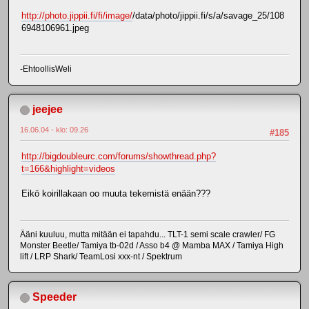
http://photo.jippii.fi/fi/image/
/data/photo/jippii.fi/s/a/savage_25/108
6948106961.jpeg
-EhtoollisWeli
jeejee
16.06.04 - klo: 09.26
#185
http://bigdoubleurc.com/forums/showthread.php?
t=166&highlight=videos
Eikö koirillakaan oo muuta tekemistä enään???
Ääni kuuluu, mutta mitään ei tapahdu... TLT-1 semi scale crawler/ FG
Monster Beetle/ Tamiya tb-02d / Asso b4 @ Mamba MAX / Tamiya High
lift / LRP Shark/ TeamLosi xxx-nt / Spektrum
Speeder