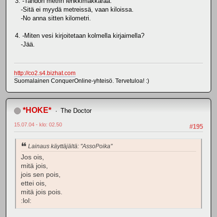
3. -Tahdon metrin lenkkimakkaraa.
-Sitä ei myydä metreissä, vaan kiloissa.
-No anna sitten kilometri.
4. -Miten vesi kirjoitetaan kolmella kirjaimella?
-Jää.
http://co2.s4.bizhat.com
Suomalainen ConquerOnline-yhteisö. Tervetuloa! :)
*HOKE*
The Doctor
15.07.04 - klo: 02.50
#195
Lainaus käyttäjältä: "AssoPoika"
Jos ois,
mitä jois,
jois sen pois,
ettei ois,
mitä jois pois.
:lol: