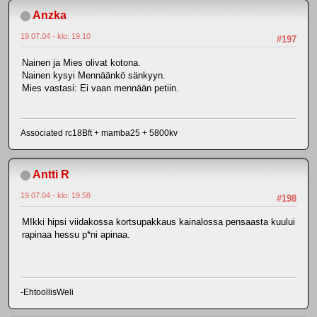
Anzka
19.07.04 - klo: 19.10
#197
Nainen ja Mies olivat kotona.
Nainen kysyi Mennäänkö sänkyyn.
Mies vastasi: Ei vaan mennään petiin.
Associated rc18Bft + mamba25 + 5800kv
Antti R
19.07.04 - klo: 19.58
#198
MIkki hipsi viidakossa kortsupakkaus kainalossa pensaasta kuului
rapinaa hessu p*ni apinaa.
-EhtoollisWeli