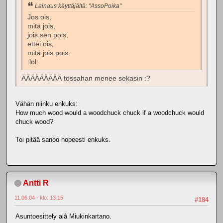
Lainaus käyttäjältä: "AssoPoika"
Jos ois,
mitä jois,
jois sen pois,
ettei ois,
mitä jois pois.
:lol:
ÄÄÄÄÄÄÄÄÄ tossahan menee sekasin :?
Vähän niinku enkuks:
How much wood would a woodchuck chuck if a woodchuck would
chuck wood?
Toi pitää sanoo nopeesti enkuks.
Antti R
11.06.04 - klo: 13.15
#184
Asuntoesittely alâ Miukinkartano.