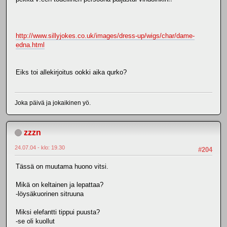
http://www.sillyjokes.co.uk/images/dress-up/wigs/char/dame-
edna.html
Eiks toi allekirjoitus ookki aika qurko?
Joka päivä ja jokaikinen yö.
zzzn
24.07.04 - klo: 19.30
#204
Tässä on muutama huono vitsi.
Mikä on keltainen ja lepattaa?
-löysäkuorinen sitruuna
Miksi elefantti tippui puusta?
-se oli kuollut