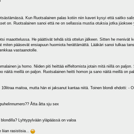
?
tsästämässä. Kun Ruotsalainen palas kotiin niin kaveri kysyi että saitko sali
laset on. Ruotsalainen sanoi että ne on sellassia mustia otuksia jotka júo
otsi maaottelussa. He päättivät tehdä sitä ottelun jälkeen. Sitten he menivät 
vät miten pääsevät ensiapuun huomiota herättämättä. Lääkäri sanoi tulkaa tan
enkkaa vastaanotolle.
malainen ja homo. Niiden piti heittää eiffeltornista jotain mitä niillä on paljon
 näitä meillä on paljon. Ruotsalainen heitti homon ja sano näitä meillä on pal
 10litraa maitoa, mutta hän ei jaksanut kantaa niitä. Toinen blondi ehdotti: - 
 puhelinnumero?? Åtta åtta sju sex
a blondilla? Lyhtypylvään yläpäässä on valoa
 liian rasistisia...