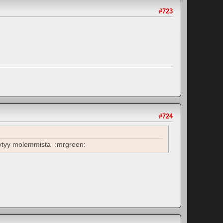
#723
#724
löytyy molemmista :mrgreen: