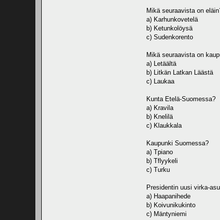
Mikä seuraavista on eläin
a) Karhunkovetelä
b) Ketunkolöysä
c) Sudenkorento
Mikä seuraavista on kaup
a) Letäältä
b) Litkän Latkan Läästä
c) Laukaa
Kunta Etelä-Suomessa?
a) Kravila
b) Knelilä
c) Klaukkala
Kaupunki Suomessa?
a) Tpiano
b) Tflyykeli
c) Turku
Presidentin uusi virka-asu
a) Haapanihede
b) Koivunikukinto
c) Mäntyniemi