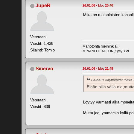
JupeR
26.01.06 - klo: 20.40
Mikä on ruotsalaisten kansalli
Veteraani
Viestit: 1,439
Mahotonta meininkiä..!
Sijainti: Tornio
M:NANO DRAGON,Kysy YV!
Sinervo
26.01.06 - klo: 21.48
Lainaus käyttäjältä: "Mika
Eihän sillä väliä ole,mu
Veteraani
Löytyy varmasti aika monelt
Viestit: 836
Mutta joo, ymmärsin kyllä poi