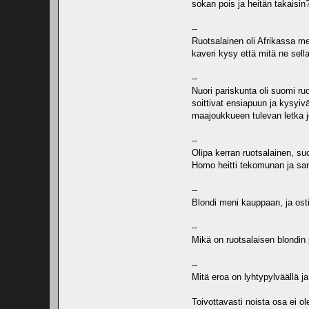
sokan pois ja heitän takaisin
--
Ruotsalainen oli Afrikassa me
kaveri kysy että mitä ne sel
--
Nuori pariskunta oli suomi ru
soittivat ensiapuun ja kysyi
maajoukkueen tulevan letka j
--
Olipa kerran ruotsalainen, suo
Homo heitti tekomunan ja sano
--
Blondi meni kauppaan, ja osti
--
Mikä on ruotsalaisen blondin
--
Mitä eroa on lyhtypylväällä j
Toivottavasti noista osa ei ole