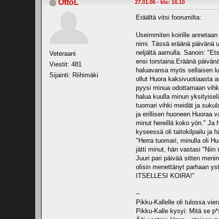
OttoL
27.01.06 - klo: 16.10
Eräältä vitsi foorumilta:
Useimmiten koirille annetaan 
nimi. Tässä eräänä päivänä ul
neljältä aamulla. Sanoin: "Et
Veteraani
ensi torstaina.Eräänä päivän
Viestit: 481
haluavansa myös sellaisen luv
Sijainti: Riihimäki
ollut Huora kaksivuotiaasta a
pyysi minua odottamaan vihki
halua kuulla minun yksityise
tuomari vihki meidät ja suku
ja erillisen huoneen Huoraa 
minut hereillä koko yön." Ja 
kyseessä oli taitokilpailu ja
"Herra tuomari, minulla oli H
jätti minut, hän vastasi "Niin
Juuri pari päivää sitten meni
olisin menettänyt parhaan ys
ITSELLESI KOIRA!"
--
Pikku-Kallelle oli tulossa vier
Pikku-Kalle kysyi: Mitä se p*