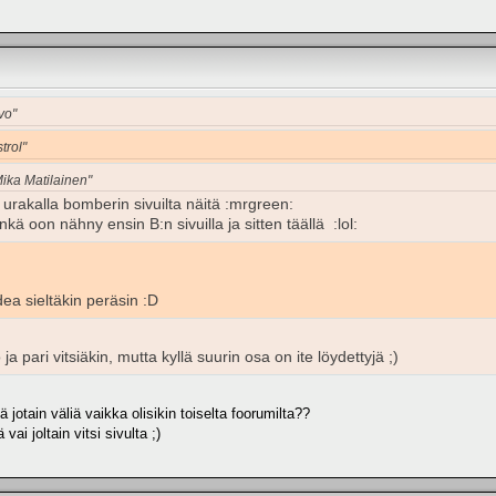
vo"
trol"
Mika Matilainen"
 urakalla bomberin sivuilta näitä :mrgreen:
kä oon nähny ensin B:n sivuilla ja sitten täällä :lol:
idea sieltäkin peräsin :D
o ja pari vitsiäkin, mutta kyllä suurin osa on ite löydettyjä ;)
lä jotain väliä vaikka olisikin toiselta foorumilta??
ai joltain vitsi sivulta ;)