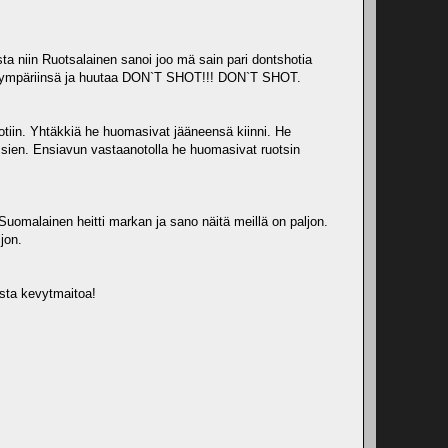
sta niin Ruotsalainen sanoi joo mä sain pari dontshotia
ksee ympäriinsä ja huutaa DON`T SHOT!!! DON`T SHOT.
kotiin. Yhtäkkiä he huomasivat jääneensä kiinni. He
ssien. Ensiavun vastaanotolla he huomasivat ruotsin
. Suomalainen heitti markan ja sano näitä meillä on paljon.
jon.
Osta kevytmaitoa!