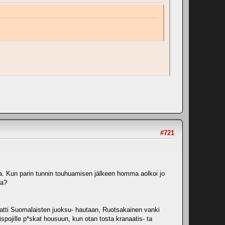
#721
toa. Kun parin tunnin touhuamisen jälkeen homma aolkoi jo
aa?
naatti Suomalaisten juoksu- hautaan, Ruotsakainen vanki
pojille p*skat housuun, kun otan tosta kranaatis- ta