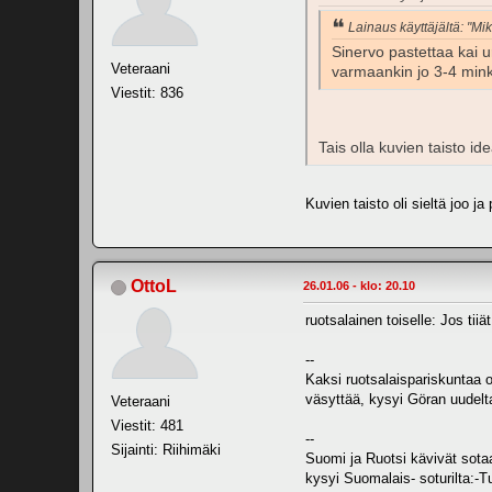
Lainaus käyttäjältä: "Mi
Sinervo pastettaa kai u
Veteraani
varmaankin jo 3-4 minkä
Viestit: 836
Tais olla kuvien taisto id
Kuvien taisto oli sieltä joo ja
OttoL
26.01.06 - klo: 20.10
ruotsalainen toiselle: Jos ti
--
Kaksi ruotsalaispariskuntaa o
väsyttää, kysyi Göran uudelt
Veteraani
Viestit: 481
--
Sijainti: Riihimäki
Suomi ja Ruotsi kävivät sotaa
kysyi Suomalais- soturilta:-T