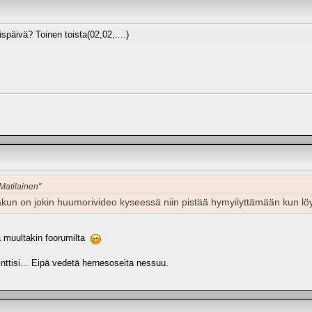
späivä? Toinen toista(02,02,....)
 Matilainen"
ttakun on jokin huumorivideo kyseessä niin pistää hymyilyttämään kun 
a muultakin foorumilta
nttisi... Eipä vedetä hernesoseita nessuu.