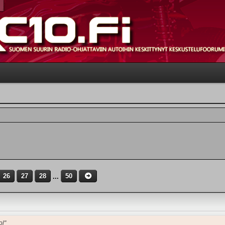
26
27
28
...
50
ol"