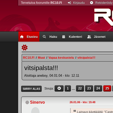
Tervetuloa foorumille
RC10.FI
Kirjaudu
Rekisteröidy
Etusivu
Haku
Kalenteri
Jäsenet
RC10.FI
/
Muut
/
Vapaa keskustelu
/
vitsipalsta!!!
vitsipalsta!!!
Aloittaja aneboy, 04.01.04 - klo: 12.11
1
...
22
23
24
25
Sivuja
SIIRRY ALAS
Sinervo
26.01.06 - klo: 19.48
Lainaus käyttäjältä: "Castr