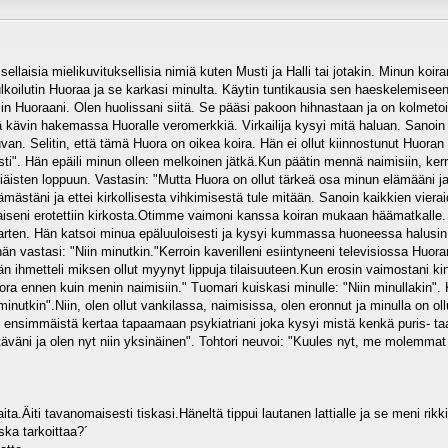
sellaisia mielikuvituksellisia nimiä kuten Musti ja Halli tai jotakin. Minun ko
koilutin Huoraa ja se karkasi minulta. Käytin tuntikausia sen haeskelemiseen. P
sin Huoraani. Olen huolissani siitä. Se pääsi pakoon hihnastaan ja on kolmeto
ä kävin hakemassa Huoralle veromerkkiä. Virkailija kysyi mitä haluan. Sanoin
an. Selitin, että tämä Huora on oikea koira. Hän ei ollut kiinnostunut Huoran 
sti". Hän epäili minun olleen melkoinen jätkä.Kun päätin mennä naimisiin, ker
äisten loppuun. Vastasin: "Mutta Huora on ollut tärkeä osa minun elämääni ja
lämästäni ja ettei kirkollisesta vihkimisestä tule mitään. Sanoin kaikkien vi
laiseni erotettiin kirkosta.Otimme vaimoni kanssa koiran mukaan häämatkalle.
varten. Hän katsoi minua epäluuloisesti ja kysyi kummassa huoneessa halusin
hän vastasi: "Niin minutkin."Kerroin kaverilleni esiintyneeni televisiossa Huor
 hän ihmetteli miksen ollut myynyt lippuja tilaisuuteen.Kun erosin vaimostani
uora ennen kuin menin naimisiin." Tuomari kuiskasi minulle: "Niin minullakin".
 minutkin".Niin, olen ollut vankilassa, naimisissa, olen eronnut ja minulla on ol
n ensimmäistä kertaa tapaamaan psykiatriani joka kysyi mistä kenkä puris- taa.
täväni ja olen nyt niin yksinäinen". Tohtori neuvoi: "Kuules nyt, me molemm
aita.Äiti tavanomaisesti tiskasi.Häneltä tippui lautanen lattialle ja se meni rik
ska tarkoittaa?´