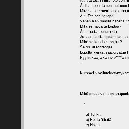
Äiti vastas: Hmm...eteisen m
Äidiltä tippui toinen lautanen
Mitä se hemmetti tarkoittaa,äi
Äiti: Eteisen hengari.
Vähän ajan päästä häneltä tip
Mitä se naida tarkoittaa?
Äiti: Tuota..puhumista.
Ja taas äidiltä lipsahti laut
Mikä se kondomi on,äiti?
Se on..autonrengas.
Lopulta vieraat saapuivat,ja 
Pyyhkikää jalkanne p****an,h
--
Kummelin Valintakysymykse
Mikä seuraavista on kaupun
*
a) Tuhkia
b) Polttojätteitä
c) Nokia