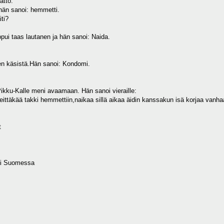
atto.
,hän sanoi: hemmetti.
ti?
pui taas lautanen ja hän sanoi: Naida.
anen käsistä.Hän sanoi: Kondomi.
Pikku-Kalle meni avaamaan. Hän sanoi vieraille:
eittäkää takki hemmettiin,naikaa sillä aikaa äidin kanssakun isä korjaa vanh
t
ki Suomessa