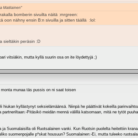
ka Matilainen"
rakalla bomberin sivuilta näitä :mrgreen:
 oon nähny ensin B:n sivuilla ja sitten täällä :lol:
ea sieltäkin peräsin :D
 pari vitsiäkin, mutta kyllä suurin osa on ite löydettyjä ;)
iät monta munaa täs pussis on ni saat toisen
li hiukan kyllästynyt seksielämäänsä. Niinpä he päättivät kokeilla parinvaih
a partneriltaan:-Pitäsikö meidän mennä välillä katsomaan, mitä ne tytöt puuh
 ja Suomalaisilla oli Ruotsalainen vanki. Kun Ruotsin puolelta heitettiin kra
uliko suomenpojalle p*skat housuun? Suomalainen:-Ei, mutta tuleeko ruotsalais