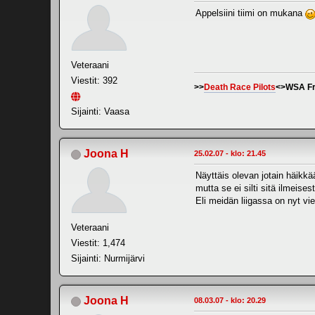
Appelsiini tiimi on mukana
Veteraani
Viestit: 392
>>
Death Race Pilots
<>WSA Fr
Sijainti: Vaasa
Joona H
25.02.07 - klo: 21.45
Näyttäis olevan jotain häikk
mutta se ei silti sitä ilmeise
Eli meidän liigassa on nyt v
Veteraani
Viestit: 1,474
Sijainti: Nurmijärvi
Joona H
08.03.07 - klo: 20.29