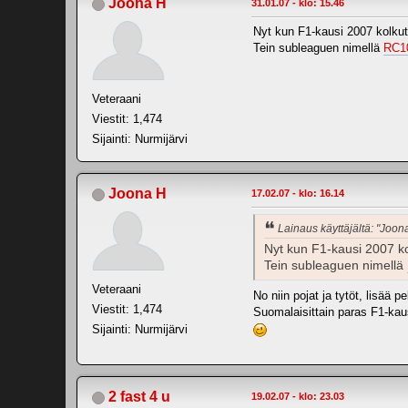
Joona H
31.01.07 - klo: 15.46
Nyt kun F1-kausi 2007 kolkutt
Tein subleaguen nimellä
RC10
Veteraani
Viestit: 1,474
Sijainti: Nurmijärvi
Joona H
17.02.07 - klo: 16.14
Lainaus käyttäjältä: "Joon
Nyt kun F1-kausi 2007 kol
Tein subleaguen nimellä
Veteraani
No niin pojat ja tytöt, lisää 
Viestit: 1,474
Suomalaisittain paras F1-ka
Sijainti: Nurmijärvi
2 fast 4 u
19.02.07 - klo: 23.03