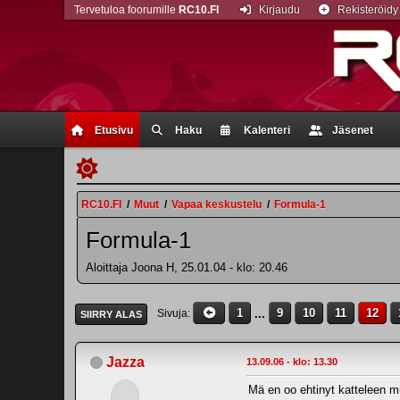
Tervetuloa foorumille
RC10.FI
Kirjaudu
Rekisteröidy
Etusivu
Haku
Kalenteri
Jäsenet
RC10.FI
/
Muut
/
Vapaa keskustelu
/
Formula-1
Formula-1
Aloittaja Joona H, 25.01.04 - klo: 20.46
1
...
9
10
11
12
Sivuja
SIIRRY ALAS
Jazza
13.09.06 - klo: 13.30
Mä en oo ehtinyt katteleen muu