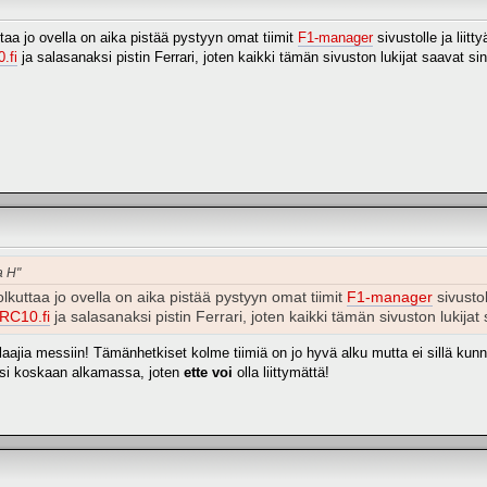
aa jo ovella on aika pistää pystyyn omat tiimit
F1-manager
sivustolle ja liitt
.fi
ja salasanaksi pistin Ferrari, joten kaikki tämän sivuston lukijat saavat sin
a H"
kuttaa jo ovella on aika pistää pystyyn omat tiimit
F1-manager
sivustol
RC10.fi
ja salasanaksi pistin Ferrari, joten kaikki tämän sivuston lukijat 
pelaajia messiin! Tämänhetkiset kolme tiimiä on jo hyvä alku mutta ei sillä kun
usi koskaan alkamassa, joten
ette voi
olla liittymättä!