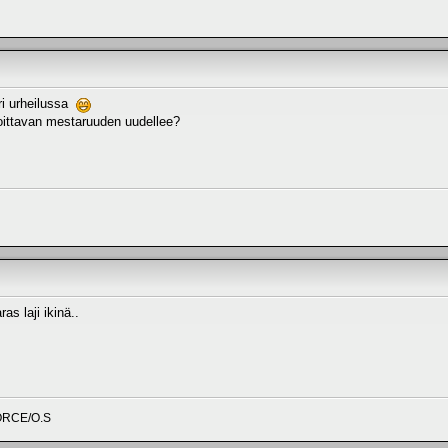
ori urheilussa
ittavan mestaruuden uudellee?
as laji ikinä..
ORCE/O.S