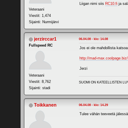
Liigan nimi siis
RC10.fi
ja sa
Veteraani
Viestit: 1,474
Sijainti: Nurmijärvi
jerzirccar1
06.04.08 - klo: 14.08
Fullspeed RC
Jos ei ole mahdollista katsoa 
http://mad-max.coolpage.biz
Jerzi
Veteraani
Viestit: 8,762
SUOMI ON KATEELLISTEN LU
Sijainti: stadi
Toikkanen
06.04.08 - klo: 14.29
Tulee vähän teeveetä jälessä 