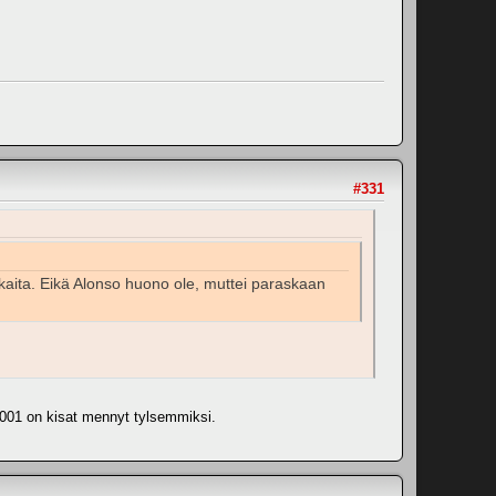
#331
enkaita. Eikä Alonso huono ole, muttei paraskaan
n 2001 on kisat mennyt tylsemmiksi.