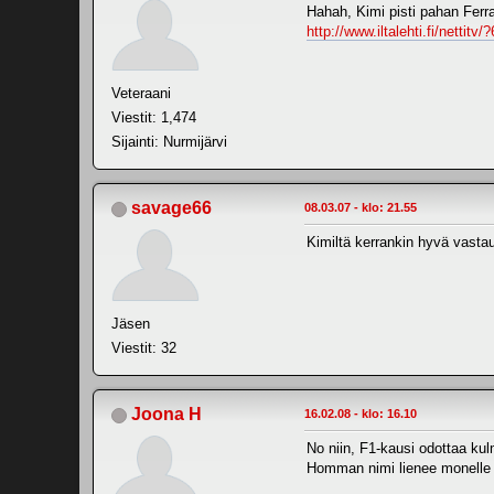
Hahah, Kimi pisti pahan Ferrar
http://www.iltalehti.fi/nettitv
Veteraani
Viestit: 1,474
Sijainti: Nurmijärvi
savage66
08.03.07 - klo: 21.55
Kimiltä kerrankin hyvä vastau
Jäsen
Viestit: 32
Joona H
16.02.08 - klo: 16.10
No niin, F1-kausi odottaa ku
Homman nimi lienee monelle se