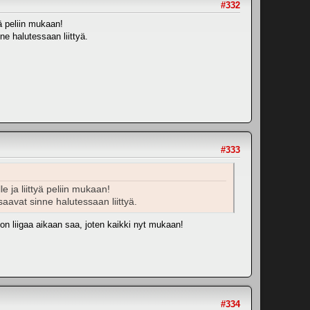
#332
yä peliin mukaan!
ne halutessaan liittyä.
#333
le ja liittyä peliin mukaan!
saavat sinne halutessaan liittyä.
non liigaa aikaan saa, joten kaikki nyt mukaan!
#334