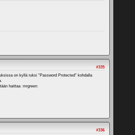
#335
uksissa on kyllä ruksi "Password Protected" kohdalla
a.
tään haittaa :mrgreen:
#336