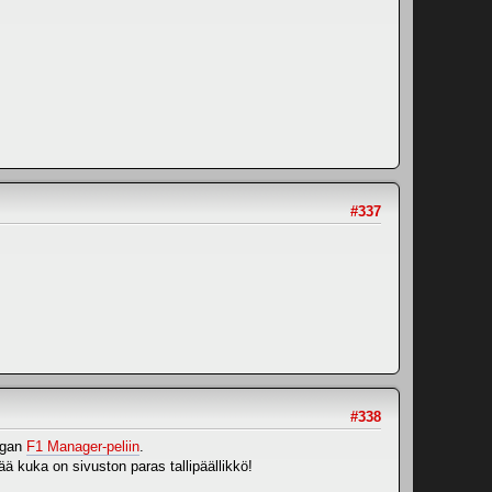
#337
#338
igan
F1 Manager-peliin
.
ää kuka on sivuston paras tallipäällikkö!