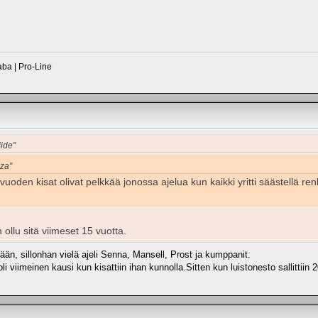
ba | Pro-Line
lide"
zza"
uoden kisat olivat pelkkää jonossa ajelua kun kaikki yritti säästellä r
ollu sitä viimeset 15 vuotta.
ään, sillonhan vielä ajeli Senna, Mansell, Prost ja kumppanit.
li viimeinen kausi kun kisattiin ihan kunnolla.Sitten kun luistonesto sallittii