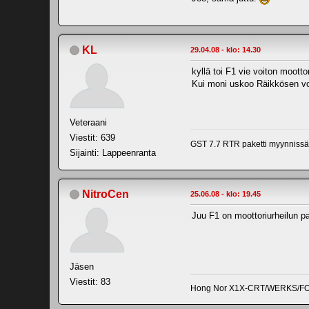
KL
29.04.08 - klo: 14.30
kyllä toi F1 vie voiton moott
Kui moni uskoo Räikkösen vo
Veteraani
Viestit: 639
GST 7.7 RTR paketti myynnissä
Sijainti: Lappeenranta
NitroCen
25.06.08 - klo: 19.45
Juu F1 on moottoriurheilun par
Jäsen
Viestit: 83
Hong Nor X1X-CRT/WERKS/F