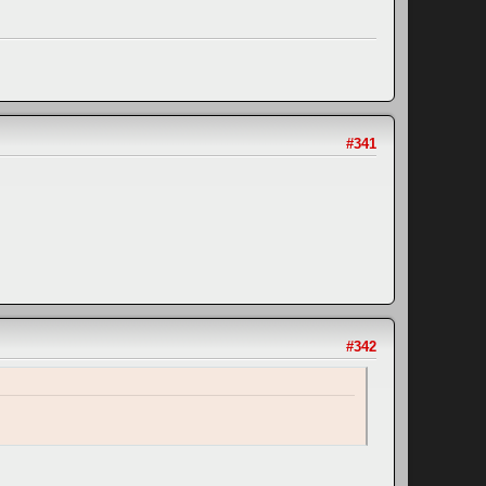
#341
#342