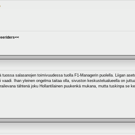
eeriders<<
ää tuossa salasanojen toimivuudessa tuolla F1-Managerin puolella. Liigan aset
sti vaadi. Ihan yleinen ongelma taitaa olla, sivuston keskustelualueella on juttu
ierailevana tähtenä joku Hollantilainen puukenkä mukana, mutta tuskinpa se ke