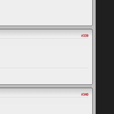
#339
#340