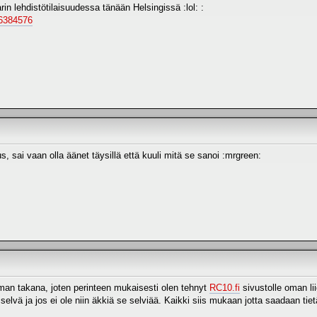
in lehdistötilaisuudessa tänään Helsingissä :lol: :
/?6384576
s, sai vaan olla äänet täysillä että kuuli mitä se sanoi :mrgreen:
lman takana, joten perinteen mukaisesti olen tehnyt
RC10.fi
sivustolle oman li
lvä ja jos ei ole niin äkkiä se selviää. Kaikki siis mukaan jotta saadaan tiet