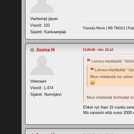
Vanhempi jäsen
Viestit: 102
Traxxas Revo | RB TM323 | Futa
Sijainti: Kankaanpää
Joona H
13.09.06 - klo: 15.12
Lainaus käyttäjältä: "SlidS
Lainaus käyttäjältä: "Ja
Mun mielestä ne viime v
Veteraani
Viestit: 1,474
Sijainti: Nurmijärvi
Mun mielestä formulat on 
Ehkei nyt ihan 15 vuotta sent
Mä sanoisin että vuosi 2000 o