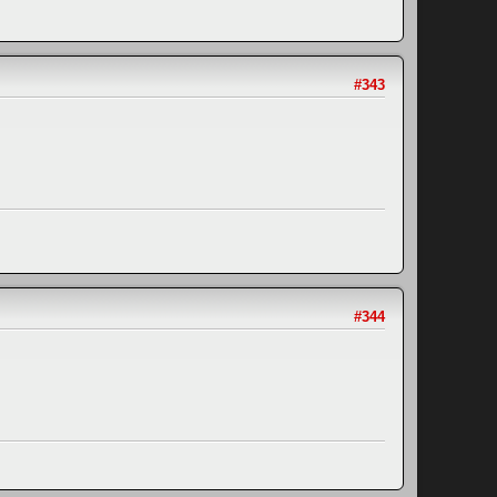
#343
#344