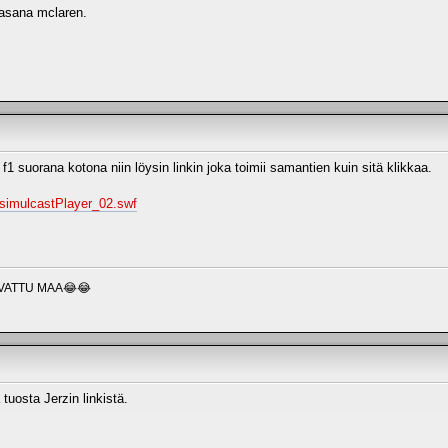
lasana mclaren.
f1 suorana kotona niin löysin linkin joka toimii samantien kuin sitä klikkaa.
/simulcastPlayer_02.swf
VATTU MAA😂😂
tuosta Jerzin linkistä.