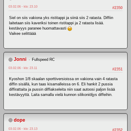
03.02.06 - klo: 23.10
#2350
Siel on siis vakiona yks ristitappi ja siinä siis 2 ratasta. Diffiin
laitetaan siis kaveriksi toinen ristitappi ja 2 ratasta lisää.
kestävyys paranee huomattavasti
Vaikee selittäää
Jonni
Fullspeed RC
03.02.06 - klo: 23.11
#2351
Kyoshon 1/8 skaalan sporttiversioissa on vakiona vain 4 ratasta
diffin sisällä, kun taas kisamalleissa on 6. Eli hankit 2 pussia
diffirattaita ja pussin diffiakseleita niin saat autoosi paljon lisää
kestävyyttä. Laita samalla vielä kunnon silikoniöljys diffeihin.
dope
03.02.06 - klo: 23.13
#2352