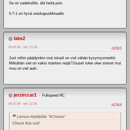
Se on sadekelille, älä heitä pois
5-7-1 on hyvä seiskapuolikkaalle
lake2
04.02.06 - klo: 21.56
#2363
Just niihin päädyinkin mut iskarit on viel vähän kysymysmerkki
Mitkähän siel on vakio mäntien reijät?Jouset tulee olee siniset mut
muu on viel auki.
jerzirccar1
Fullspeed RC
04.02.06 - klo: 22.06
#2364
Lainaus käyttäjältä: "4Chassis"
Check this out!