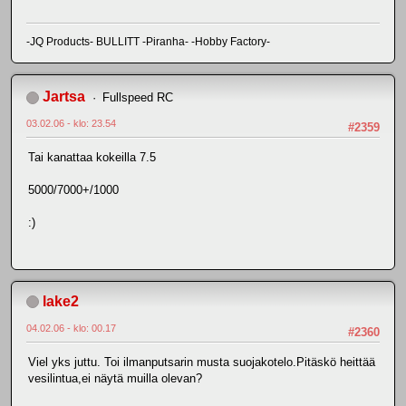
-JQ Products- BULLITT -Piranha- -Hobby Factory-
Jartsa
Fullspeed RC
03.02.06 - klo: 23.54
#2359
Tai kanattaa kokeilla 7.5
5000/7000+/1000
:)
lake2
04.02.06 - klo: 00.17
#2360
Viel yks juttu. Toi ilmanputsarin musta suojakotelo.Pitäskö heittää
vesilintua,ei näytä muilla olevan?