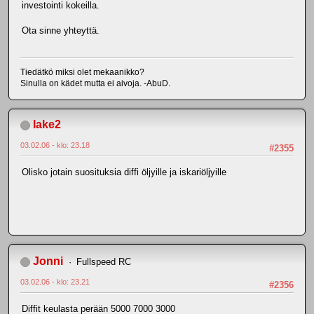
investointi kokeilla.
Ota sinne yhteyttä.
Tiedätkö miksi olet mekaanikko?
Sinulla on kädet mutta ei aivoja. -AbuD.
lake2
03.02.06 - klo: 23.18
#2355
Olisko jotain suosituksia diffi öljyille ja iskariöljyille
Jonni
Fullspeed RC
03.02.06 - klo: 23.21
#2356
Diffit keulasta perään 5000 7000 3000