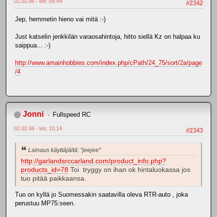
02.02.06 - klo: 09.49
#2342
Jep, hemmetin hieno vai mitä :-)
Just katselin jenkkilän varaosahintoja, hitto siellä Kz on halpaa ku
saippua... :-)
http://www.amainhobbies.com/index.php/cPath/24_75/sort/2a/page
/4
Jonni
Fullspeed RC
02.02.06 - klo: 10.14
#2343
Lainaus käyttäjältä: "jeejee"
http://garlandsrccarland.com/product_info.php?
products_id=78
Toi tryggy on ihan ok hintaluokassa jos
tuo pitää paikkaansa.
Tuo on kyllä jo Suomessakin saatavilla oleva RTR-auto , joka
perustuu MP75:seen.