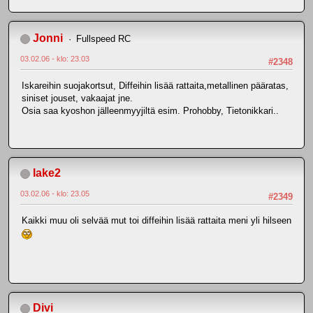
Jonni
Fullspeed RC
03.02.06 - klo: 23.03
#2348
Iskareihin suojakortsut, Diffeihin lisää rattaita,metallinen pääratas,
siniset jouset, vakaajat jne.
Osia saa kyoshon jälleenmyyjiltä esim. Prohobby, Tietonikkari..
lake2
03.02.06 - klo: 23.05
#2349
Kaikki muu oli selvää mut toi diffeihin lisää rattaita meni yli hilseen
Divi