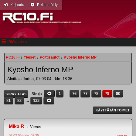
Kirjaudu
Rekisteröidy
Päävalikko
RC10.FI
/
Yleiset
/
Polttisautot
/
Kyosho Inferno MP
Kyosho Inferno MP
Aloittaja Jartsa, 07.03.04 - klo: 18.36
1
...
76
77
78
79
80
Sivuja
SIIRRY ALAS
81
82
...
133
KÄYTTÄJÄN TOIMET
Mika R
Vieras
02.02.06 - klo: 07.35