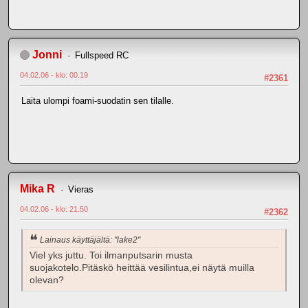
Jonni
Fullspeed RC
04.02.06 - klo: 00.19
#2361
Laita ulompi foami-suodatin sen tilalle.
Mika R
Vieras
04.02.06 - klo: 21.50
#2362
Lainaus käyttäjältä: "lake2"
Viel yks juttu. Toi ilmanputsarin musta
suojakotelo.Pitäskö heittää vesilintua,ei näytä muilla
olevan?