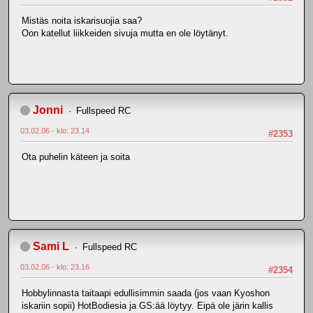
Mistäs noita iskarisuojia saa?
Oon katellut liikkeiden sivuja mutta en ole löytänyt.
Jonni
Fullspeed RC
03.02.06 - klo: 23.14
#2353
Ota puhelin käteen ja soita
Sami L
Fullspeed RC
03.02.06 - klo: 23.16
#2354
Hobbylinnasta taitaapi edullisimmin saada (jos vaan Kyoshon
iskariin sopii) HotBodiesia ja GS:ää löytyy. Eipä ole järin kallis