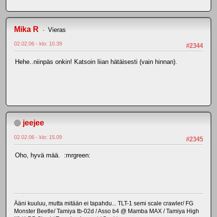
Mika R
Vieras
02.02.06 - klo: 10.39
#2344
Hehe..niinpäs onkin! Katsoin liian hätäisesti (vain hinnan).
jeejee
02.02.06 - klo: 15.09
#2345
Oho, hyvä mää. :mrgreen:
Ääni kuuluu, mutta mitään ei tapahdu... TLT-1 semi scale crawler/ FG
Monster Beetle/ Tamiya tb-02d / Asso b4 @ Mamba MAX / Tamiya High