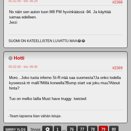
05.02.06 - klo: 08.29
#2368
No näin sen auton tuon M8 PM hyvinkäässä -94. Ja käyttää
samaa edelleen.
Jerzi
SUOMI ON KATEELLISTEN LUVATTU MAA😂😂
Hotti
05.02.06 - klo: 08.46
#2369
Moro...Joko tuota inferno St-R:rrää saa suomesta?Ja onko todella
kyseessä rtr malli?Millä koneella?Bump start vai joku muu?About
hinta?
Tuo on melko lailla Must have truggy :twisted:
-Team lapsena liian vähän leluja-
1
...
76
77
78
79
80
Sivuja
SIIRRY YLÖS