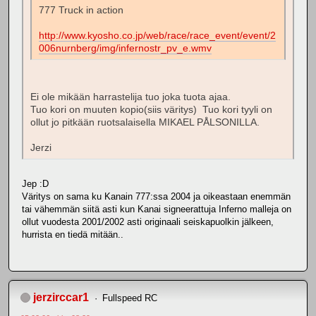
777 Truck in action
http://www.kyosho.co.jp/web/race/race_event/event/2
006nurnberg/img/infernostr_pv_e.wmv
Ei ole mikään harrastelija tuo joka tuota ajaa.
Tuo kori on muuten kopio(siis väritys) Tuo kori tyyli on
ollut jo pitkään ruotsalaisella MIKAEL PÅLSONILLA.
Jerzi
Jep :D
Väritys on sama ku Kanain 777:ssa 2004 ja oikeastaan enemmän
tai vähemmän siitä asti kun Kanai signeerattuja Inferno malleja on
ollut vuodesta 2001/2002 asti originaali seiskapuolkin jälkeen,
hurrista en tiedä mitään..
jerzirccar1
Fullspeed RC