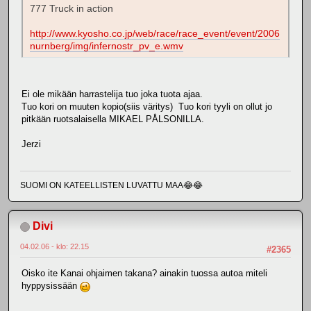
777 Truck in action
http://www.kyosho.co.jp/web/race/race_event/event/2006
nurnberg/img/infernostr_pv_e.wmv
Ei ole mikään harrastelija tuo joka tuota ajaa.
Tuo kori on muuten kopio(siis väritys) Tuo kori tyyli on ollut jo
pitkään ruotsalaisella MIKAEL PÅLSONILLA.
Jerzi
SUOMI ON KATEELLISTEN LUVATTU MAA😂😂
Divi
04.02.06 - klo: 22.15
#2365
Oisko ite Kanai ohjaimen takana? ainakin tuossa autoa miteli
hyppysissään