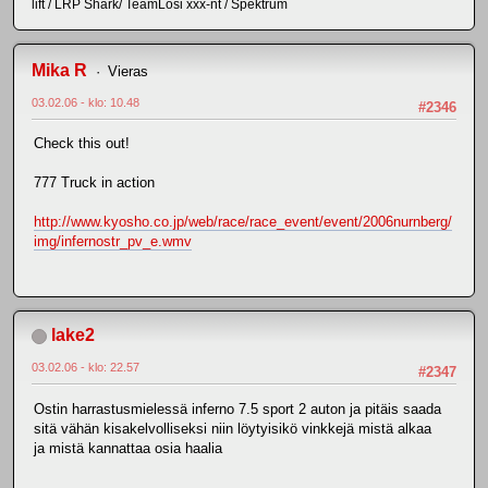
lift / LRP Shark/ TeamLosi xxx-nt / Spektrum
Mika R
Vieras
03.02.06 - klo: 10.48
#2346
Check this out!
777 Truck in action
http://www.kyosho.co.jp/web/race/race_event/event/2006nurnberg/
img/infernostr_pv_e.wmv
lake2
03.02.06 - klo: 22.57
#2347
Ostin harrastusmielessä inferno 7.5 sport 2 auton ja pitäis saada
sitä vähän kisakelvolliseksi niin löytyisikö vinkkejä mistä alkaa
ja mistä kannattaa osia haalia