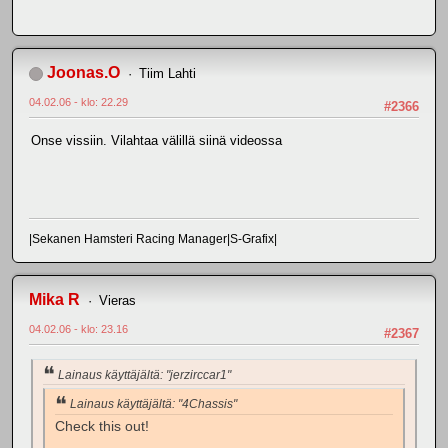
Joonas.O
Tiim Lahti
04.02.06 - klo: 22.29
#2366
Onse vissiin. Vilahtaa välillä siinä videossa
|Sekanen Hamsteri Racing Manager|S-Grafix|
Mika R
Vieras
04.02.06 - klo: 23.16
#2367
Lainaus käyttäjältä: "jerzirccar1"
Lainaus käyttäjältä: "4Chassis"
Check this out!