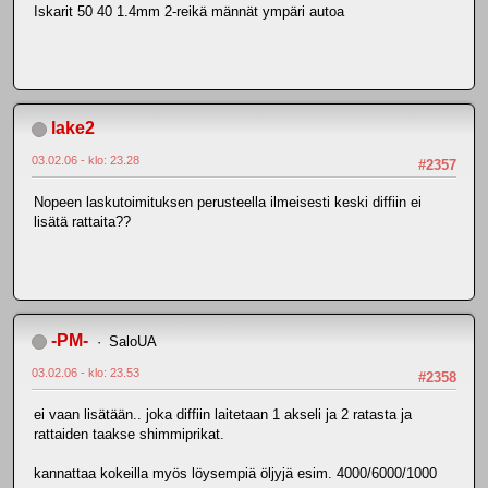
Iskarit 50 40 1.4mm 2-reikä männät ympäri autoa
lake2
03.02.06 - klo: 23.28
#2357
Nopeen laskutoimituksen perusteella ilmeisesti keski diffiin ei
lisätä rattaita??
-PM-
SaloUA
03.02.06 - klo: 23.53
#2358
ei vaan lisätään.. joka diffiin laitetaan 1 akseli ja 2 ratasta ja
rattaiden taakse shimmiprikat.
kannattaa kokeilla myös löysempiä öljyjä esim. 4000/6000/1000