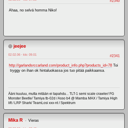
#2340
Ahaa, no selvä homma Niko!
jeejee
02.02.06 - klo: 09.01
#2341
http://garlandsrccarland.com/product_info.php?products_id=78
Toi
tryggy on ihan ok hintaluokassa jos tuo pitää paikkaansa.
Ääni kuuluu, mutta mitään ei tapahdu... TLT-1 semi scale crawler/ FG
Monster Beetle/ Tamiya tb-02d / Asso b4 @ Mamba MAX / Tamiya High
lift / LRP Shark/ TeamLosi xxx-nt / Spektrum
Mika R
Vieras