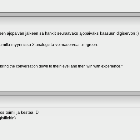
en ajopäivän jälkeen sä hankit seuraavaks ajopäiväks kaasuun digiservon ;)
rumilla myynnissa 2 analogista voimaservoa :mrgreen:
 bring the conversation down to their level and then win with experience."
jos toimii ja kestää :D
isillekin)