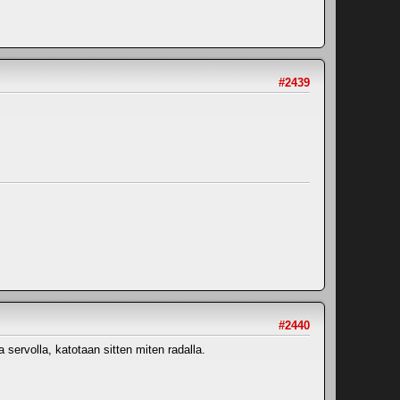
#2439
#2440
 servolla, katotaan sitten miten radalla.