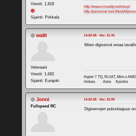
Viestit: 1,818
http://www.rcreality.net/shop/
http://personal.inet.fi/koti/liljeroo
Sijainti: Pirkkala
waltt
14.02.06 - klo: 21.41
Miten digiservot eroaa tavalli
Veteraani
Viestit: 1,692
Hyper 7 TQ, Rc18T, Mini-z AWD
Sijainti: Eurajoki
Hobao. Asso. Kyosho
Jonni
14.02.06 - klo: 22.00
Fullspeed RC
Digiservojen pulssitaajuus 