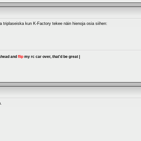
aa triplaseiska kun K-Factory tekee näin hienoja osia siihen:
 ahead and
flip
my rc car over, that'd be great |
a.