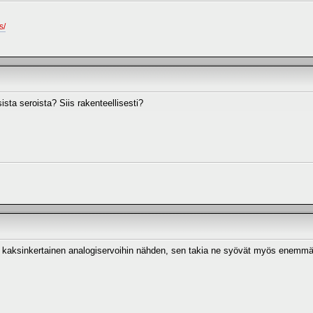
s/
sista seroista? Siis rakenteellisesti?
on kaksinkertainen analogiservoihin nähden, sen takia ne syövät myös enem