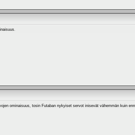
inaisuus.
servojen ominaisuus, tosin Futaban nykyiset servot inisevät vähemmän kuin en