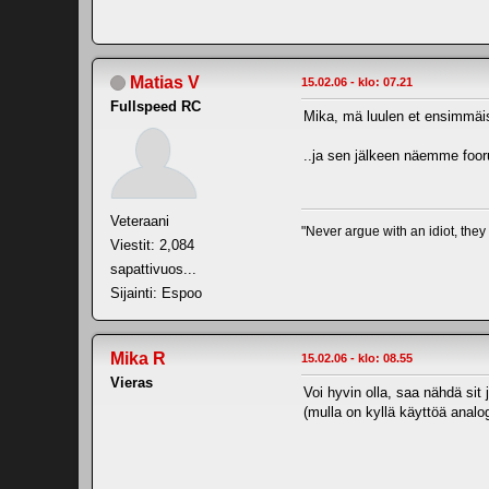
Matias V
15.02.06 - klo: 07.21
Fullspeed RC
Mika, mä luulen et ensimmäis
..ja sen jälkeen näemme foo
Veteraani
"Never argue with an idiot, they
Viestit: 2,084
sapattivuos...
Sijainti: Espoo
Mika R
15.02.06 - klo: 08.55
Vieras
Voi hyvin olla, saa nähdä sit 
(mulla on kyllä käyttöä analog