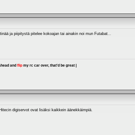
itinää ja piipitystä pitelee kokoajan tai ainakin noi mun Futabat...
 ahead and
flip
my rc car over, that'd be great |
cin digiservot ovat lisäksi kaikkein äänekkäimpiä.