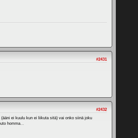
#2431
#2432
äni ei kuulu kun ei liikuta sitä) vai onko siinä joku
 outo homma...