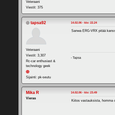
Veteraani
Viestit: 375
tapsa92
14.02.06 - klo: 22.24
Sanwa ERG-VRX pitää kanssa 
Veteraani
Viestit: 3,307
- Tapsa
Rc-car enthusiast &
technology geek
Sijainti: pk-seutu
Mika R
14.02.06 - klo: 23.49
Vieras
Kiitos vastauksista, homma on