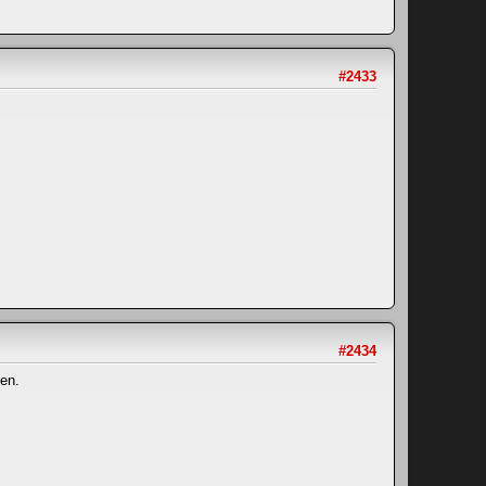
#2433
#2434
nen.