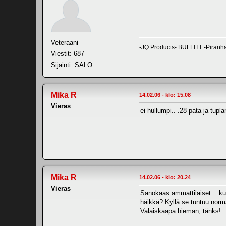
Veteraani
-JQ Products- BULLITT -Piranha
Viestit: 687
Sijainti: SALO
Mika R
14.02.06 - klo: 15.08
Vieras
ei hullumpi.. .28 pata ja tup
Mika R
14.02.06 - klo: 20.24
Vieras
Sanokaas ammattilaiset... kuu
häikkä? Kyllä se tuntuu norma
Valaiskaapa hieman, tänks!