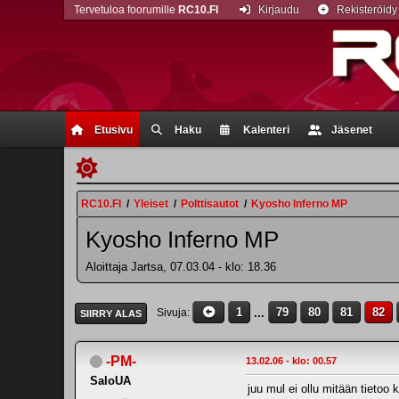
Tervetuloa foorumille
RC10.FI
Kirjaudu
Rekisteröidy
Etusivu
Haku
Kalenteri
Jäsenet
RC10.FI
/
Yleiset
/
Polttisautot
/
Kyosho Inferno MP
Kyosho Inferno MP
Aloittaja Jartsa, 07.03.04 - klo: 18.36
1
...
79
80
81
82
Sivuja
SIIRRY ALAS
-PM-
13.02.06 - klo: 00.57
SaloUA
juu mul ei ollu mitään tietoo 