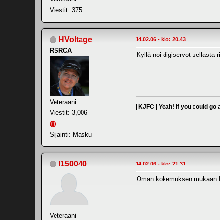
Viestit: 375
HVoltage
14.02.06 - klo: 20.43
RSRCA
Kyllä noi digiservot sellasta r
Veteraani
| KJFC | Yeah! If you could go
Viestit: 3,006
Sijainti: Masku
l150040
14.02.06 - klo: 21.31
Oman kokemuksen mukaan Hite
Veteraani