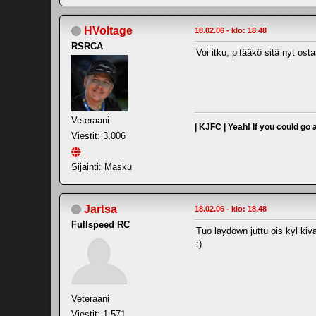
HVoltage
18.02.06 - klo: 18.48
RSRCA
Voi itku, pitääkö sitä nyt ost
Veteraani
| KJFC | Yeah! If you could go
Viestit: 3,006
Sijainti: Masku
Jartsa
18.02.06 - klo: 18.48
Fullspeed RC
Tuo laydown juttu ois kyl kiv
:)
Veteraani
Viestit: 1,571