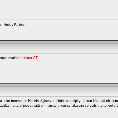
- -Hobby Factory-
lanopeusvaihde
Inferno GT
luuko tommosen Hitecin digiservon pitää tota piipitystä kun kääntää ohjainta (ä
alilta mutta ohjeessa sitä ei mainita ja vanhanaikaisiin servoihin tottuneelle