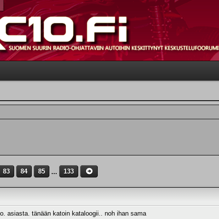
83
84
85
...
133
ko. asiasta. tänään katoin kataloogii.. noh ihan sama