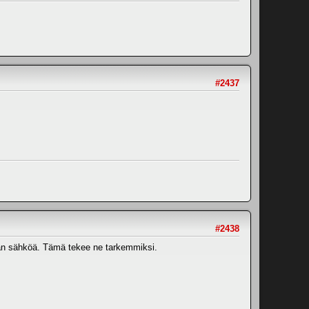
#2437
#2438
män sähköä. Tämä tekee ne tarkemmiksi.