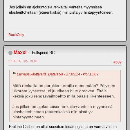
Jos jollain on ajokuntoisia renkaita+vanteita myynnissä
ulosheittohintaan (eturenkaiksi) niin pistä yv hintapyyntöineen.
RaceOnly
Maxxi
Fullspeed RC
27.05.14 - klo: 19.40
#597
Lainaus käyttäjältä: Datajätkä - 27.05.14 - klo: 15.09
Millä renkailla on porukka turraillu menemään? Pölyinen
ulkorata kyseessä, ei juurikaan blue groovea. Pitäisi
keksiä joku rengasvaihtoehto millä pääsis liikenteeseen.
Jos jollain on ajokuntoisia renkaita+vanteita myynnissä
ulosheittohintaan (eturenkaiksi) niin pistä yv
hintapyyntöineen.
ProLine Caliber on ollut suosituin kisarengas ja on varma valinta.