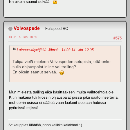
En oikein saanut selvää.
Volvospede
Fullspeed RC
14.03.14 - klo: 18.50
#575
Lainaus käyttäjältä: Jämsä - 14.03.14 - klo: 12.05
Tulipa vielä mieleen Volvospeden setupista, että onko
sulla ohjauspalat inline vai trailing?
En oikein saanut selvää.
Mun mielestä trailing eikä käsittääkseni muita vaihtoehtoja ole.
Kitin mukana tuli krossin ohjauspalat joissa joku säätö inserteillä,
mut corrin osissa ei säätöä vaan laakerit suoraan hubissa
pyöreissä reijissä.
Se kauppias älähtää johon kalikka kalahtaa! :-)