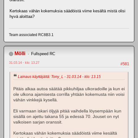
Kertokaas vähän kokemuksia säädöistä viime kesältä mistä olisi
hyvä aloittaa?
Team associated RC8B3.1
Mölli
Fullspeed RC
31.03.14 - klo: 13.27
#581
Lainaus käyttäjältä: Tony_L - 31.03.14 - klo: 13.15
Pitäis alkaa autoa säätää pikkuhiljaa ulkoradoille ja kun ei
ole ulkona ajamisesta corrilla yhtään kokemusta niin voisi
vähän vinkkejä kysellä.
Eli varmaan iskari öljyjä pitää vaihdella löysempään kun
sisällä on ajettu takana 55 ja edessä 70. Jouset on nyt
valkoisen sarjan oranssit.
Kertokaas vähän kokemuksia säädöistä viime kesältä