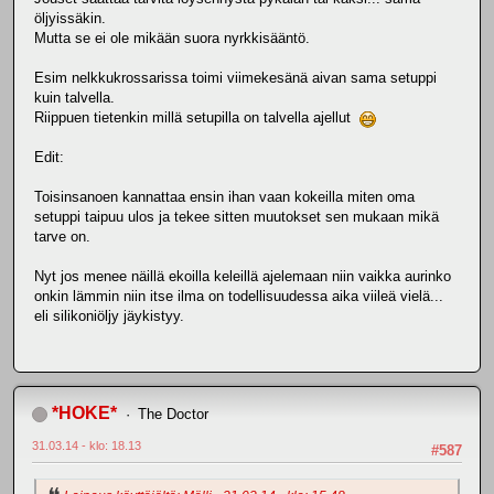
öljyissäkin.
Mutta se ei ole mikään suora nyrkkisääntö.
Esim nelkkukrossarissa toimi viimekesänä aivan sama setuppi
kuin talvella.
Riippuen tietenkin millä setupilla on talvella ajellut
Edit:
Toisinsanoen kannattaa ensin ihan vaan kokeilla miten oma
setuppi taipuu ulos ja tekee sitten muutokset sen mukaan mikä
tarve on.
Nyt jos menee näillä ekoilla keleillä ajelemaan niin vaikka aurinko
onkin lämmin niin itse ilma on todellisuudessa aika viileä vielä...
eli silikoniöljy jäykistyy.
*HOKE*
The Doctor
31.03.14 - klo: 18.13
#587