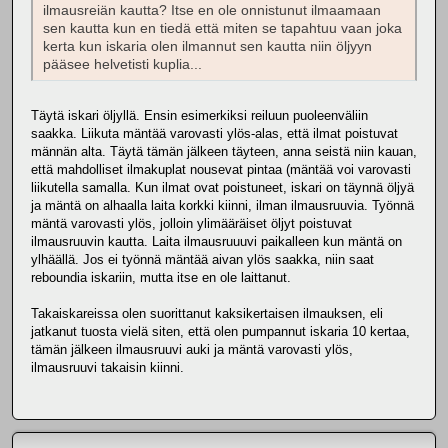
ilmausreiän kautta? Itse en ole onnistunut ilmaamaan
sen kautta kun en tiedä että miten se tapahtuu vaan joka
kerta kun iskaria olen ilmannut sen kautta niin öljyyn
pääsee helvetisti kuplia...
Täytä iskari öljyllä. Ensin esimerkiksi reiluun puoleenväliin
saakka. Liikuta mäntää varovasti ylös-alas, että ilmat poistuvat
männän alta. Täytä tämän jälkeen täyteen, anna seistä niin kauan,
että mahdolliset ilmakuplat nousevat pintaa (mäntää voi varovasti
liikutella samalla. Kun ilmat ovat poistuneet, iskari on täynnä öljyä
ja mäntä on alhaalla laita korkki kiinni, ilman ilmausruuvia. Työnnä
mäntä varovasti ylös, jolloin ylimääräiset öljyt poistuvat
ilmausruuvin kautta. Laita ilmausruuuvi paikalleen kun mäntä on
ylhäällä. Jos ei työnnä mäntää aivan ylös saakka, niin saat
reboundia iskariin, mutta itse en ole laittanut.
Takaiskareissa olen suorittanut kaksikertaisen ilmauksen, eli
jatkanut tuosta vielä siten, että olen pumpannut iskaria 10 kertaa,
tämän jälkeen ilmausruuvi auki ja mäntä varovasti ylös,
ilmausruuvi takaisin kiinni.