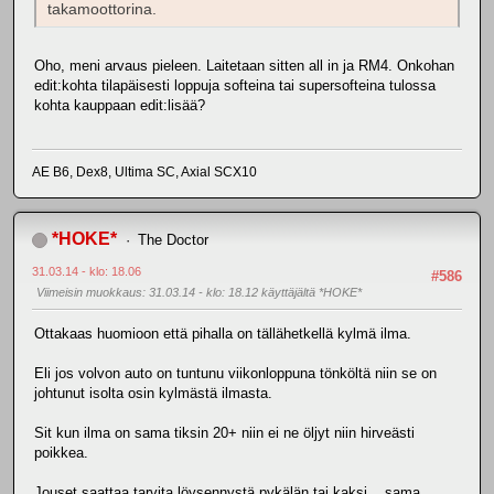
takamoottorina.
Oho, meni arvaus pieleen. Laitetaan sitten all in ja RM4. Onkohan
edit:kohta tilapäisesti loppuja softeina tai supersofteina tulossa
kohta kauppaan edit:lisää?
AE B6, Dex8, Ultima SC, Axial SCX10
*HOKE*
The Doctor
31.03.14 - klo: 18.06
#586
Viimeisin muokkaus
: 31.03.14 - klo: 18.12 käyttäjältä *HOKE*
Ottakaas huomioon että pihalla on tällähetkellä kylmä ilma.
Eli jos volvon auto on tuntunu viikonloppuna tönköltä niin se on
johtunut isolta osin kylmästä ilmasta.
Sit kun ilma on sama tiksin 20+ niin ei ne öljyt niin hirveästi
poikkea.
Jouset saattaa tarvita löysennystä pykälän tai kaksi... sama