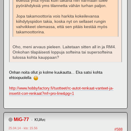
edessä yhtä hyvät kuin takana niin varmaan tulee
pyörähdyksiä yms tilannetta vähän turhan paljon.
Jopa takamoottoria vois harkita kokeilevansa
kiihdytyspidon takia, koska nyt on sellaset rungin
vahvikkeet olemassa, että sen pitäis kestää myös
takamoottorina.
Oho, meni arvaus pieleen. Laitetaan sitten all in ja RM4.
Onkohan tilapäisesti loppuja softeina tai supersofteina
tulossa kohta kauppaan?
Onhan noita ollut jo kolme kuukautta... Eka satsi kohta
ehtoopuolella
http://www.hobbyfactory.fi/tuotteet/rc-autot-renkaat-vanteet-ja-
insertit-corr-renkaat?mf=pro-line&pg=1
MiG-77
KUArc
25.04.14 - klo: 15.56
#588