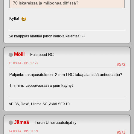
70 iskareissa ja miljoonaa diffissä?
Kyllä!
Se kauppias älähtää johon kalikka kalahtaa! :-)
Mölli
Fullspeed RC
13.03.14 - klo: 17.27
#572
Paljonko takajousituksen -2 mm LRC takapala lisää antisquattia?
T:nimim. Leppävaarassa juuri käynyt
AE B6, Dex8, Ultima SC, Axial SCX10
Jämsä
Turun Urheiluautoilijat ry
14.03.14 - klo: 11.59
#573