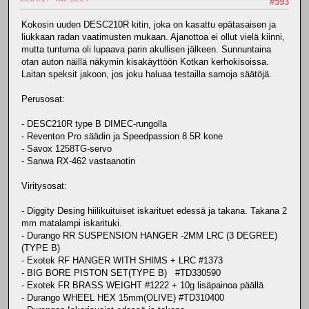
#593
Kokosin uuden DESC210R kitin, joka on kasattu epätasaisen ja
liukkaan radan vaatimusten mukaan. Ajanottoa ei ollut vielä kiinni,
mutta tuntuma oli lupaava parin akullisen jälkeen. Sunnuntaina
otan auton näillä näkymin kisakäyttöön Kotkan kerhokisoissa.
Laitan speksit jakoon, jos joku haluaa testailla samoja säätöjä.
Perusosat:
- DESC210R type B DIMEC-rungolla
- Reventon Pro säädin ja Speedpassion 8.5R kone
- Savox 1258TG-servo
- Sanwa RX-462 vastaanotin
Viritysosat:
- Diggity Desing hiilikuituiset iskarituet edessä ja takana. Takana 2
mm matalampi iskarituki.
- Durango RR SUSPENSION HANGER -2MM LRC (3 DEGREE)
(TYPE B)
- Exotek RF HANGER WITH SHIMS + LRC #1373
- BIG BORE PISTON SET(TYPE B) #TD330590
- Exotek FR BRASS WEIGHT #1222 + 10g lisäpainoa päällä
- Durango WHEEL HEX 15mm(OLIVE) #TD310400