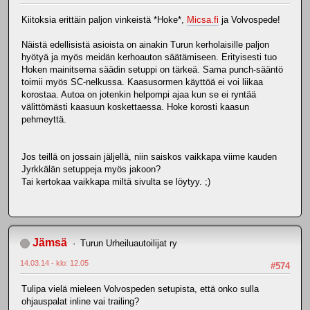
Kiitoksia erittäin paljon vinkeistä *Hoke*,
Micsa.fi
ja Volvospede!
Näistä edellisistä asioista on ainakin Turun kerholaisille paljon
hyötyä ja myös meidän kerhoauton säätämiseen. Erityisesti tuo
Hoken mainitsema säädin setuppi on tärkeä. Sama punch-sääntö
toimii myös SC-nelkussa. Kaasusormen käyttöä ei voi liikaa
korostaa. Autoa on jotenkin helpompi ajaa kun se ei ryntää
välittömästi kaasuun koskettaessa. Hoke korosti kaasun
pehmeyttä.
Jos teillä on jossain jäljellä, niin saiskos vaikkapa viime kauden
Jyrkkälän setuppeja myös jakoon?
Tai kertokaa vaikkapa miltä sivulta se löytyy. ;)
Jämsä
Turun Urheiluautoilijat ry
14.03.14 - klo: 12.05
#574
Tulipa vielä mieleen Volvospeden setupista, että onko sulla
ohjauspalat inline vai trailing?