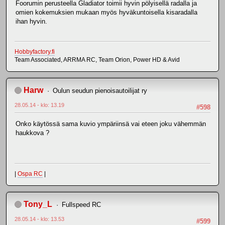
Foorumin perusteella Gladiator toimii hyvin pölyisellä radalla ja
omien kokemuksien mukaan myös hyväkuntoisella kisaradalla
ihan hyvin.
Hobbyfactory.fi
Team Associated, ARRMA RC, Team Orion, Power HD & Avid
Harw
Oulun seudun pienoisautoilijat ry
28.05.14 - klo: 13.19
#598
Onko käytössä sama kuvio ympäriinsä vai eteen joku vähemmän
haukkova ?
|
Ospa RC
|
Tony_L
Fullspeed RC
28.05.14 - klo: 13.53
#599