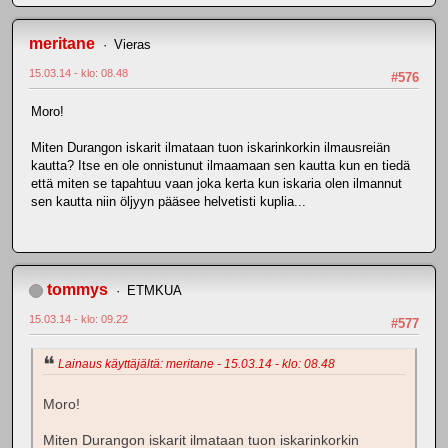
meritane
Vieras
15.03.14 - klo: 08.48
#576
Moro!
Miten Durangon iskarit ilmataan tuon iskarinkorkin ilmausreiän
kautta? Itse en ole onnistunut ilmaamaan sen kautta kun en tiedä
että miten se tapahtuu vaan joka kerta kun iskaria olen ilmannut
sen kautta niin öljyyn pääsee helvetisti kuplia...
tommys
ETMKUA
15.03.14 - klo: 09.22
#577
Lainaus käyttäjältä: meritane - 15.03.14 - klo: 08.48
Moro!
Miten Durangon iskarit ilmataan tuon iskarinkorkin