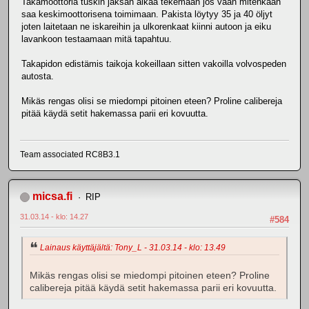
Takamoottoria tuskin jaksan alkaa tekemään jos vaan mitenkään
saa keskimoottorisena toimimaan. Pakista löytyy 35 ja 40 öljyt
joten laitetaan ne iskareihin ja ulkorenkaat kiinni autoon ja eiku
lavankoon testaamaan mitä tapahtuu.
Takapidon edistämis taikoja kokeillaan sitten vakoilla volvospeden
autosta.
Mikäs rengas olisi se miedompi pitoinen eteen? Proline calibereja
pitää käydä setit hakemassa parii eri kovuutta.
Team associated RC8B3.1
micsa.fi
RIP
31.03.14 - klo: 14.27
#584
Lainaus käyttäjältä: Tony_L - 31.03.14 - klo: 13.49
Mikäs rengas olisi se miedompi pitoinen eteen? Proline
calibereja pitää käydä setit hakemassa parii eri kovuutta.