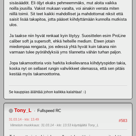
sisäsäädöt. Eli öljyt ekaks pehmeemmäks, mut aloita vaikka
noilla jousilla. Vakiot mukaan varalta, voi ainakin verrata miten
niillä toimii. Sit teet kaikki mahdolliset ja mahdottomat niksit että
saisit lisää takapitoa, jotta pääset kiihdyttämään kunnolla mutkista
ulos.
Ja taakse niin hyvät renkaat kyin löytyy. Suosittelen esim ProLine
caliber soft ja supersoft, ehkä helteille medium. Eteen jotain
miedompaa rengasta, jos edessä yhtä hyvät kuin takana niin
varmaan tulee pyörähdyksiä yms tilannetta vähän turhan paljon.
Jopa takamoottoria vois harkita kokeilevansa kiihdytyspidon takia,
koska nyt on sellaset rungin vahvikkeet olemassa, että sen pitäis
kestää myös takamoottorina.
Se kauppias älähtää johon kalikka kalahtaa! :-)
Tony_L
Fullspeed RC
31.03.14 - klo: 13.49
#583
Viimeisin muokkaus
: 31.03.14 - klo: 13.53 käyttäjältä Tony_L