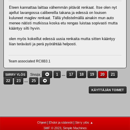
Eteen kannattaa laittaa vähemmän pitävät renkaat. Itse olen nyt
ajellut lavangossa calibereilla takana ja edessä on louisen
kuluneet maglev renkaat. Tällä yhdistelmällä ainakin mun auto
menee nätisti mutkissa koska etu rengas luistaa sopivasti mutta
kääntyy silti hyvin.
olen myös kokeillut edessä uusia renkaita mutta sitten kääntyy
liian terävästi ja perä pyörähtää helposti.
Team associated RC8B3.1
1
...
17
18
19
20
21
Sivuja
SIIRRY YLÖS
22
23
...
25
KÄYTTÄJÄN TOIMET
|
|
Ohjeet
Ehdot ja säännöt
Siirry ylös ▲
,
SMF © 2023
Simple Machines