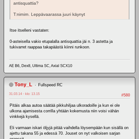
antisquattia?
T:nimim. Leppävaarassa juuri käynyt
Itse itselleni vastaten:
0-asteisella vakio etupalalla antisquattia jäi n. 3 astetta ja
tukivarret raappaa takapäästä kiinni runkoon.
AE B6, Dex8, Ultima SC, Axial SCX10
Tony_L
Fullspeed RC
31.03.14 - klo: 13.15
#580
Pitäis alkaa autoa säätää pikkuhiljaa ulkoradoille ja kun ei ole
ulkona ajamisesta corrilla yhtään kokemusta niin voisi vähän
vinkkejä kysellä.
Eli varmaan iskari öljyjä pitää vaihdella löysempään kun sisällä on
ajettu takana 55 ja edessä 70. Jouset on nyt valkoisen sarjan
oranssit.