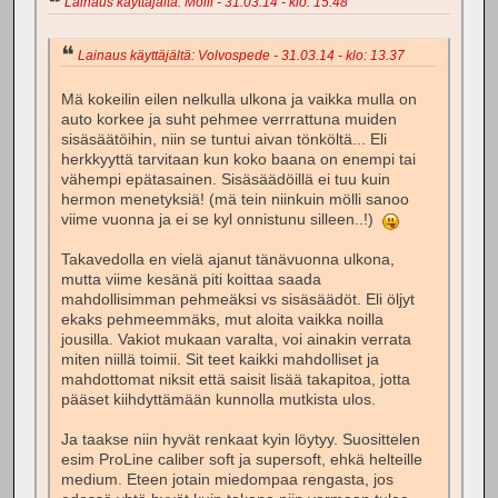
Lainaus käyttäjältä: Mölli - 31.03.14 - klo: 15.48
Lainaus käyttäjältä: Volvospede - 31.03.14 - klo: 13.37
Mä kokeilin eilen nelkulla ulkona ja vaikka mulla on
auto korkee ja suht pehmee verrrattuna muiden
sisäsäätöihin, niin se tuntui aivan tönköltä... Eli
herkkyyttä tarvitaan kun koko baana on enempi tai
vähempi epätasainen. Sisäsäädöillä ei tuu kuin
hermon menetyksiä! (mä tein niinkuin mölli sanoo
viime vuonna ja ei se kyl onnistunu silleen..!)
Takavedolla en vielä ajanut tänävuonna ulkona,
mutta viime kesänä piti koittaa saada
mahdollisimman pehmeäksi vs sisäsäädöt. Eli öljyt
ekaks pehmeemmäks, mut aloita vaikka noilla
jousilla. Vakiot mukaan varalta, voi ainakin verrata
miten niillä toimii. Sit teet kaikki mahdolliset ja
mahdottomat niksit että saisit lisää takapitoa, jotta
pääset kiihdyttämään kunnolla mutkista ulos.
Ja taakse niin hyvät renkaat kyin löytyy. Suosittelen
esim ProLine caliber soft ja supersoft, ehkä helteille
medium. Eteen jotain miedompaa rengasta, jos