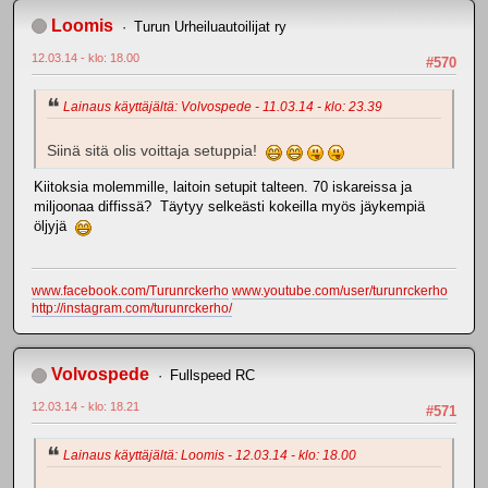
Loomis
Turun Urheiluautoilijat ry
12.03.14 - klo: 18.00
#570
Lainaus käyttäjältä: Volvospede - 11.03.14 - klo: 23.39
Siinä sitä olis voittaja setuppia!
Kiitoksia molemmille, laitoin setupit talteen. 70 iskareissa ja
miljoonaa diffissä? Täytyy selkeästi kokeilla myös jäykempiä
öljyjä
www.facebook.com/Turunrckerho
www.youtube.com/user/turunrckerho
http://instagram.com/turunrckerho/
Volvospede
Fullspeed RC
12.03.14 - klo: 18.21
#571
Lainaus käyttäjältä: Loomis - 12.03.14 - klo: 18.00