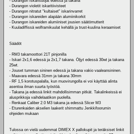
- Durangon Iskarisuojat edessä ja takana
- Durangon violetit iskaritiivisteet
- Durangon nitratut "kultaiset" iskarinvarret
- Durangon iskareiden alapään alumiinikorkit
- Durangon iskareiden alumiiniset jousien säätömutterit
- Kuuladiffissä wolframikuulat kehällä ja trust-kuulina keraamiset
Säädöt
- RM3 takamoottori 21T pinjonilla
- Iskari 2x1,6 edessä ja 2x1,7 takana. Öljyt edessä 30wt ja takana
25wt.
- Jouset tumman sininen edessä ja takana vakio vaaleansininen.
- Maavara edessä 31mm ja takana 30mm
- RF 1,5 korotuspalalla, kun muovirungolla ei voi käyttää alinta
asentoa ilman suurta työstöä.
- Takana ja edessä linkit mahdollisimman pitkät. Takalinkeissä ei
alusprikkoja vaihdelaatikon puolella.
- Renkaat Caliber 2.0 M3 takana ja edessä Slicer M3
- Eturenkaiden akselien laakerit shimmattu Jenkkifoorumin
ohjeiden mukaan
Tulossa on vielä uudemmat DIMEX X pallokupit ja teräksiset linkit