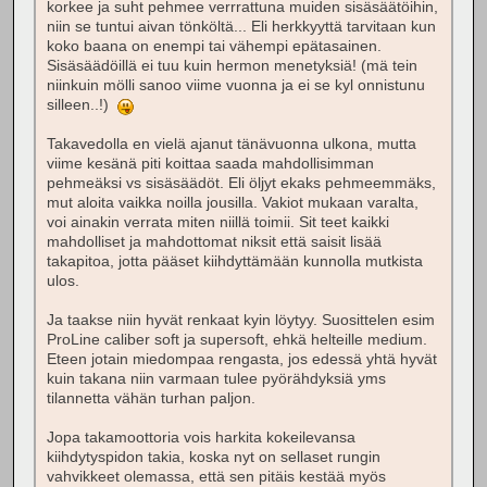
korkee ja suht pehmee verrrattuna muiden sisäsäätöihin,
niin se tuntui aivan tönköltä... Eli herkkyyttä tarvitaan kun
koko baana on enempi tai vähempi epätasainen.
Sisäsäädöillä ei tuu kuin hermon menetyksiä! (mä tein
niinkuin mölli sanoo viime vuonna ja ei se kyl onnistunu
silleen..!)
Takavedolla en vielä ajanut tänävuonna ulkona, mutta
viime kesänä piti koittaa saada mahdollisimman
pehmeäksi vs sisäsäädöt. Eli öljyt ekaks pehmeemmäks,
mut aloita vaikka noilla jousilla. Vakiot mukaan varalta,
voi ainakin verrata miten niillä toimii. Sit teet kaikki
mahdolliset ja mahdottomat niksit että saisit lisää
takapitoa, jotta pääset kiihdyttämään kunnolla mutkista
ulos.
Ja taakse niin hyvät renkaat kyin löytyy. Suosittelen esim
ProLine caliber soft ja supersoft, ehkä helteille medium.
Eteen jotain miedompaa rengasta, jos edessä yhtä hyvät
kuin takana niin varmaan tulee pyörähdyksiä yms
tilannetta vähän turhan paljon.
Jopa takamoottoria vois harkita kokeilevansa
kiihdytyspidon takia, koska nyt on sellaset rungin
vahvikkeet olemassa, että sen pitäis kestää myös