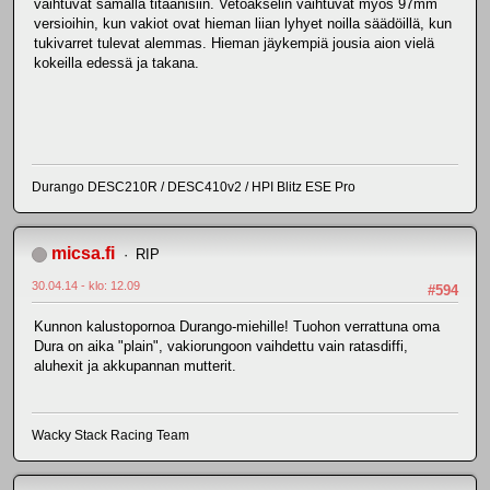
vaihtuvat samalla titaanisiin. Vetoakselin vaihtuvat myös 97mm
versioihin, kun vakiot ovat hieman liian lyhyet noilla säädöillä, kun
tukivarret tulevat alemmas. Hieman jäykempiä jousia aion vielä
kokeilla edessä ja takana.
Durango DESC210R / DESC410v2 / HPI Blitz ESE Pro
micsa.fi
RIP
30.04.14 - klo: 12.09
#594
Kunnon kalustopornoa Durango-miehille! Tuohon verrattuna oma
Dura on aika "plain", vakiorungoon vaihdettu vain ratasdiffi,
aluhexit ja akkupannan mutterit.
Wacky Stack Racing Team