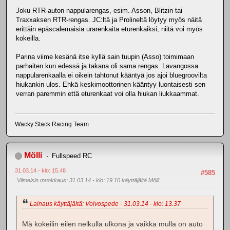
Joku RTR-auton nappularengas, esim. Asson, Blitzin tai
Traxxaksen RTR-rengas. JC:ltä ja Prolineltä löytyy myös näitä
erittäin epäscalemaisia urarenkaita eturenkaiksi, niitä voi myös
kokeilla.
Parina viime kesänä itse kyllä sain tuupin (Asso) toimimaan
parhaiten kun edessä ja takana oli sama rengas. Lavangossa
nappularenkaalla ei oikein tahtonut kääntyä jos ajoi bluegroovilta
hiukankin ulos. Ehkä keskimoottorinen kääntyy luontaisesti sen
verran paremmin että eturenkaat voi olla hiukan liukkaammat.
Wacky Stack Racing Team
Mölli
Fullspeed RC
31.03.14 - klo: 15.48
#585
Viimeisin muokkaus
: 31.03.14 - klo: 19.10 käyttäjältä Mölli
Lainaus käyttäjältä: Volvospede - 31.03.14 - klo: 13.37
Mä kokeilin eilen nelkulla ulkona ja vaikka mulla on auto