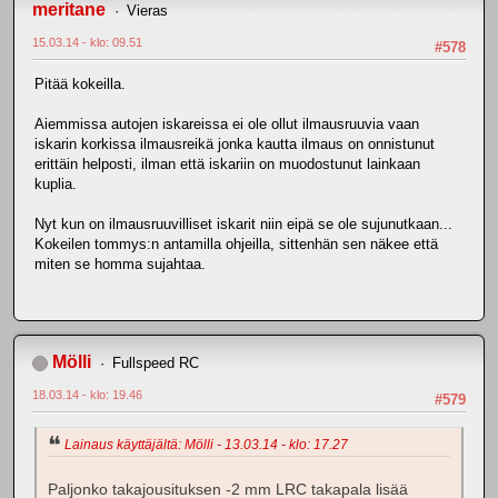
meritane
Vieras
15.03.14 - klo: 09.51
#578
Pitää kokeilla.
Aiemmissa autojen iskareissa ei ole ollut ilmausruuvia vaan
iskarin korkissa ilmausreikä jonka kautta ilmaus on onnistunut
erittäin helposti, ilman että iskariin on muodostunut lainkaan
kuplia.
Nyt kun on ilmausruuvilliset iskarit niin eipä se ole sujunutkaan...
Kokeilen tommys:n antamilla ohjeilla, sittenhän sen näkee että
miten se homma sujahtaa.
Mölli
Fullspeed RC
18.03.14 - klo: 19.46
#579
Lainaus käyttäjältä: Mölli - 13.03.14 - klo: 17.27
Paljonko takajousituksen -2 mm LRC takapala lisää