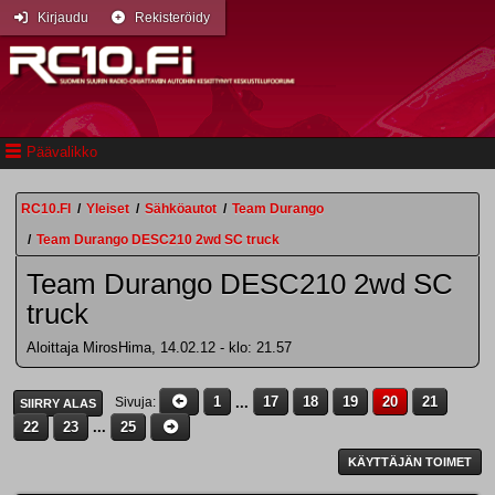
Kirjaudu
Rekisteröidy
Päävalikko
RC10.FI
/
Yleiset
/
Sähköautot
/
Team Durango
/
Team Durango DESC210 2wd SC truck
Team Durango DESC210 2wd SC
truck
Aloittaja MirosHima, 14.02.12 - klo: 21.57
1
...
17
18
19
20
21
Sivuja
SIIRRY ALAS
22
23
...
25
KÄYTTÄJÄN TOIMET