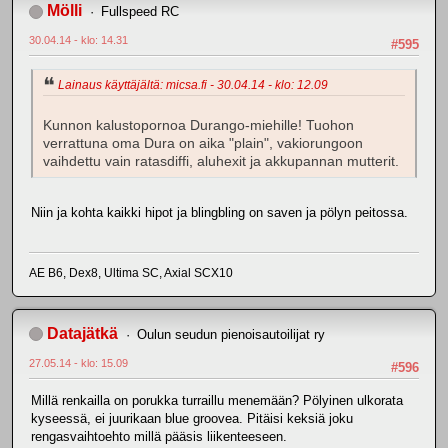
Mölli
Fullspeed RC
30.04.14 - klo: 14.31
#595
Lainaus käyttäjältä: micsa.fi - 30.04.14 - klo: 12.09
Kunnon kalustopornoa Durango-miehille! Tuohon
verrattuna oma Dura on aika "plain", vakiorungoon
vaihdettu vain ratasdiffi, aluhexit ja akkupannan mutterit.
Niin ja kohta kaikki hipot ja blingbling on saven ja pölyn peitossa.
AE B6, Dex8, Ultima SC, Axial SCX10
Datajätkä
Oulun seudun pienoisautoilijat ry
27.05.14 - klo: 15.09
#596
Millä renkailla on porukka turraillu menemään? Pölyinen ulkorata
kyseessä, ei juurikaan blue groovea. Pitäisi keksiä joku
rengasvaihtoehto millä pääsis liikenteeseen.