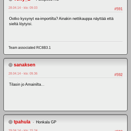
28.04.14 - klo: 09.03
#591
Ootko kysynyt ea-importilta? Ainakin nettikauppa näyttää että
sieltä löytyisi.
Team associated RC8B3.1
sanaksen
28.04.14 - klo: 09.36
#592
Tilasin jo Amainilta...
tpahula
Honkala GP
29.04.14 - klo: 15.24