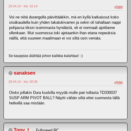
25.04.14 - klo: 16.14
#589
Voi ne niitä durangolla päivittääkkin, mä en kyllä katkaissut koko
sisäkaudella kuin yhden takatukivarren ja sekin oli tahallaan nappi
pohjassa tiksin isoimmasta hyndästä, eli ei normaali ajotilanne
ollenkaan. Mut suomessa toki ajetaankin ihan etana nopeuksia
näillä, että suureen maailmaan ei voi siltä osin verrata.
Se kauppias älähtää johon kalikka kalahtaa! :-)
sanaksen
28.04.14 - klo: 08.36
#590
Oisko jollakin Dura kuskilla myydä mulle pari tollasta TD330037
SUSP ARM PIVOT BALL? Näytti vähän siltä ettei suomesta tällä
hetkellä saa mistään.
Tony_L
Fullspeed RC