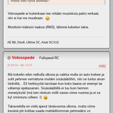
mistä olisi hyvä aloittaa?
Volvospede ei kuitenkaan tee mitään muutoksia paitsi renkaat,
niin ei kai me muutkaan.
Moottorin käänsin taakse (RM3), lähinnä kokeilun takia.
AE B6, Dex8, Ultima SC, Axial SCX10
Volvospede
Fullspeed RC
31.03.14 - klo: 13.37
#582
Mä kokeilin eilen nelkulla ulkona ja vaikka mulla on auto korkee ja
suht pehmee verrrattuna muiden sisäsäätöihin, niin se tuntui aivan
tönköltä... Eli herkkyyttä tarvitaan kun koko baana on enempi tai
vähempi epätasainen. Sisäsäädöillä ei tuu kuin hermon
menetyksiä! (mä tein niinkuin mölli sanoo viime vuonna ja ei se
kyl onnistunu silleen..!)
Takavedolla en vielä ajanut tänävuonna ulkona, mutta viime
kesänä piti koittaa saada mahdollisimman pehmeäksi vs