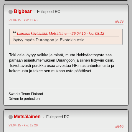
Bigbear
Fullspeed RC
29.04.15 - klo: 11.46
#639
Lainaus käyttäjältä: Metsäläinen - 29.04.15 - klo: 08.12
löytyy myös Durangon ja Exotekin osia.
Toki osia löytyy vaikka ja mistä, mutta Hobbyfactorysta saa
parhaan asiantuntemuksen Durangoon ja siihen liittyviin osiin.
Toivottavasti porukka osaa arvostaa HF:n asiantuntemusta ja
kokemusta ja tekee sen mukaan osto päätökset.
Sworkz Team Finland
Driven to perfection
Metsäläinen
Fullspeed RC
29.04.15 - klo: 12.29
#640