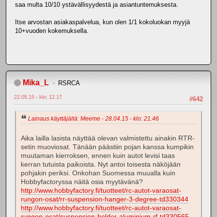
saa multa 10/10 ystävällisyydestä ja asiantuntemuksesta.
Itse arvostan asiakaspalvelua, kun olen 1/1 kokoluokan myyjä
10+vuoden kokemuksella.
Mika_L
RSRCA
22.05.15 - klo: 12.17
#642
Lainaus käyttäjältä: Meeme - 28.04.15 - klo: 21.46
Aika lailla lasista näyttää olevan valmistettu ainakin RTR-
setin muoviosat. Tänään päästiin pojan kanssa kumpikin
muutaman kierroksen, ennen kuin autot levisi taas
kerran tutuista paikoista. Nyt antoi toisesta näköjään
pohjakin periksi. Onkohan Suomessa muualla kuin
Hobbyfactoryssa näitä osia myytävänä?
http://www.hobbyfactory.fi/tuotteet/rc-autot-varaosat-
rungon-osat/rr-suspension-hanger-3-degree-td330344
http://www.hobbyfactory.fi/tuotteet/rc-autot-varaosat-
rungon-osat/suspension-holder-aluminium-rf-td330565