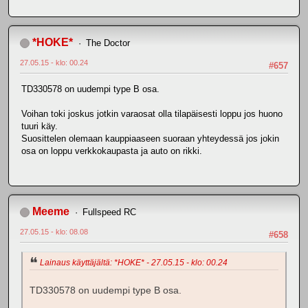
*HOKE*
The Doctor
27.05.15 - klo: 00.24
#657
TD330578 on uudempi type B osa.
Voihan toki joskus jotkin varaosat olla tilapäisesti loppu jos huono
tuuri käy.
Suosittelen olemaan kauppiaaseen suoraan yhteydessä jos jokin
osa on loppu verkkokaupasta ja auto on rikki.
Meeme
Fullspeed RC
27.05.15 - klo: 08.08
#658
Lainaus käyttäjältä: *HOKE* - 27.05.15 - klo: 00.24
TD330578 on uudempi type B osa.