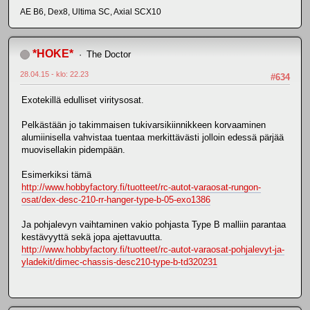
AE B6, Dex8, Ultima SC, Axial SCX10
*HOKE*
The Doctor
28.04.15 - klo: 22.23
#634
Exotekillä edulliset viritysosat.
Pelkästään jo takimmaisen tukivarsikiinnikkeen korvaaminen
alumiinisella vahvistaa tuentaa merkittävästi jolloin edessä pärjää
muovisellakin pidempään.
Esimerkiksi tämä
http://www.hobbyfactory.fi/tuotteet/rc-autot-varaosat-rungon-
osat/dex-desc-210-rr-hanger-type-b-05-exo1386
Ja pohjalevyn vaihtaminen vakio pohjasta Type B malliin parantaa
kestävyyttä sekä jopa ajettavuutta.
http://www.hobbyfactory.fi/tuotteet/rc-autot-varaosat-pohjalevyt-ja-
yladekit/dimec-chassis-desc210-type-b-td320231