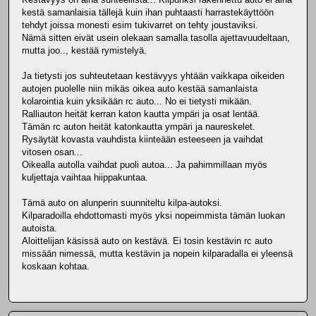
kestä samanlaisia tällejä kuin ihan puhtaasti harrastekäyttöön
tehdyt joissa monesti esim tukivarret on tehty joustaviksi.
Nämä sitten eivät usein olekaan samalla tasolla ajettavuudeltaan,
mutta joo.., kestää rymistelyä.
Ja tietysti jos suhteutetaan kestävyys yhtään vaikkapa oikeiden
autojen puolelle niin mikäs oikea auto kestää samanlaista
kolarointia kuin yksikään rc auto... No ei tietysti mikään.
Ralliauton heität kerran katon kautta ympäri ja osat lentää.
Tämän rc auton heität katonkautta ympäri ja naureskelet.
Rysäytät kovasta vauhdista kiinteään esteeseen ja vaihdat
vitosen osan...
Oikealla autolla vaihdat puoli autoa... Ja pahimmillaan myös
kuljettaja vaihtaa hiippakuntaa.
Tämä auto on alunperin suunniteltu kilpa-autoksi.
Kilparadoilla ehdottomasti myös yksi nopeimmista tämän luokan
autoista.
Aloittelijan käsissä auto on kestävä. Ei tosin kestävin rc auto
missään nimessä, mutta kestävin ja nopein kilparadalla ei yleensä
koskaan kohtaa.