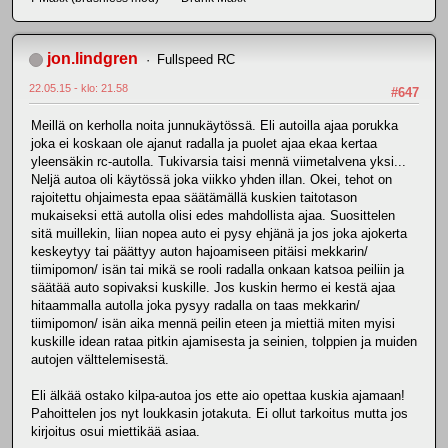
jon.lindgren
Fullspeed RC
22.05.15 - klo: 21.58
#647
Meillä on kerholla noita junnukäytössä. Eli autoilla ajaa porukka
joka ei koskaan ole ajanut radalla ja puolet ajaa ekaa kertaa
yleensäkin rc-autolla. Tukivarsia taisi mennä viimetalvena yksi...
Neljä autoa oli käytössä joka viikko yhden illan. Okei, tehot on
rajoitettu ohjaimesta epaa säätämällä kuskien taitotason
mukaiseksi että autolla olisi edes mahdollista ajaa. Suosittelen
sitä muillekin, liian nopea auto ei pysy ehjänä ja jos joka ajokerta
keskeytyy tai päättyy auton hajoamiseen pitäisi mekkarin/
tiimipomon/ isän tai mikä se rooli radalla onkaan katsoa peiliin ja
säätää auto sopivaksi kuskille. Jos kuskin hermo ei kestä ajaa
hitaammalla autolla joka pysyy radalla on taas mekkarin/
tiimipomon/ isän aika mennä peilin eteen ja miettiä miten myisi
kuskille idean rataa pitkin ajamisesta ja seinien, tolppien ja muiden
autojen välttelemisestä.
Eli älkää ostako kilpa-autoa jos ette aio opettaa kuskia ajamaan!
Pahoittelen jos nyt loukkasin jotakuta. Ei ollut tarkoitus mutta jos
kirjoitus osui miettikää asiaa.