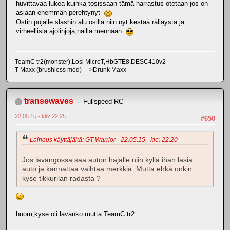
huvittavaa lukea kuinka tosissaan tämä harrastus otetaan jos on
asiaan enemmän perehtynyt
Ostin pojalle slashin alu osilla niin nyt kestää rälläystä ja
virheellisiä ajolinjoja,näillä mennään
TeamC tr2(monster),Losi MicroT,HbGTE8,DESC410v2
T-Maxx (brushless mod) --->Drunk Maxx
transewaves
Fullspeed RC
22.05.15 - klo: 22.25
#650
Lainaus käyttäjältä: GT Warrior - 22.05.15 - klo: 22.20
Jos lavangossa saa auton hajalle niin kyllä ihan lasia
auto ja kannattaa vaihtaa merkkiä. Mutta ehkä onkin
kyse tikkurilan radasta ?
huom,kyse oli lavanko mutta TeamC tr2