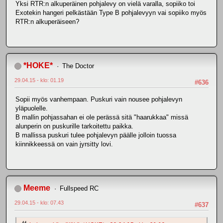
Yksi RTR:n alkuperäinen pohjalevy on vielä varalla, sopiiko toi
Exotekin hangeri pelkästään Type B pohjalevyyn vai sopiiko myös
RTR:n alkuperäiseen?
*HOKE*
The Doctor
29.04.15 - klo: 01.19
#636
Sopii myös vanhempaan. Puskuri vain nousee pohjalevyn
yläpuolelle.
B mallin pohjassahan ei ole perässä sitä "haarukkaa" missä
alunperin on puskurille tarkoitettu paikka.
B mallissa puskuri tulee pohjalevyn päälle jolloin tuossa
kiinnikkeessä on vain jyrsitty lovi.
Meeme
Fullspeed RC
29.04.15 - klo: 07.43
#637