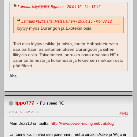
Lainaus käyttäjältä: Bigbear - 29.04.15 - klo: 11.46
Lainaus käyttäjältä: Metsäläinen - 29.04.15 - klo: 08.12
löytyy myös Durangon ja Exotekin osia.
Toki osia löytyy vaikka ja mistä, mutta Hobbyfactorysta
saa parhaan asiantuntemuksen Durangoon ja siihen
liittyviin osiin. Toivottavasti porukka osaa arvostaa HF:n
asiantuntemusta ja kokemusta ja tekee sen mukaan osto
päätökset.
Aha.
iippo777
Fullspeed RC
29.04.15 - klo: 21.25
#641
Mun Dex210 on täältä:
http://www.power-racing.net/catalog/
En tunne ko. miehiä sen paremmin, mutta ainakin Aake ja Wiljami