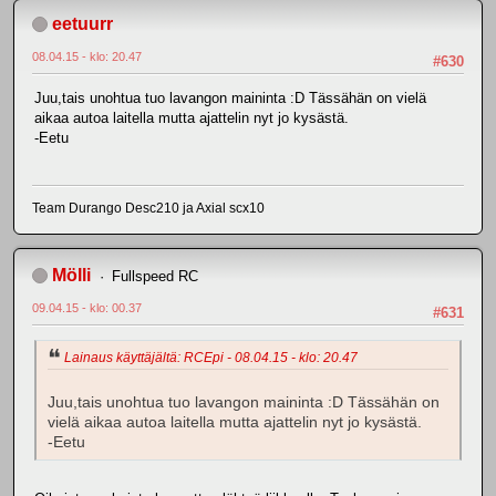
eetuurr
08.04.15 - klo: 20.47
#630
Juu,tais unohtua tuo lavangon maininta :D Tässähän on vielä
aikaa autoa laitella mutta ajattelin nyt jo kysästä.
-Eetu
Team Durango Desc210 ja Axial scx10
Mölli
Fullspeed RC
09.04.15 - klo: 00.37
#631
Lainaus käyttäjältä: RCEpi - 08.04.15 - klo: 20.47
Juu,tais unohtua tuo lavangon maininta :D Tässähän on
vielä aikaa autoa laitella mutta ajattelin nyt jo kysästä.
-Eetu