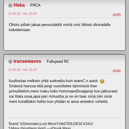
Heka
PRCA
22.05.15 - klo: 20.05
#645
Olisko jollain jakaa perussäädöt mistä vois lähteä ulkoradalle
kokeilemaan.
transewaves
Fullspeed RC
22.05.15 - klo: 20.37
#646
kuullostaa melkein yhtä surkeelta kuin teamC:n autot
Sinänsä hassua että jengi suosittelee tämmösiä ihan
junnuillekkin,meni maku koko hommaan(fixaajana) kun jatkuvasti
sai tilata osaa,ajoa pari minuuttia ja se on taas siinä,toki siinä
meni kundillakin hohto kun yhtään ei anna anteeksi virheitä.
TeamC tr2(monster),Losi MicroT,HbGTE8,DESC410v2
T-Maxx (brushless mod) --->Drunk Maxx