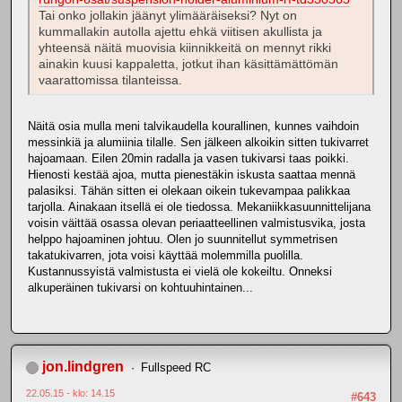
Tai onko jollakin jäänyt ylimääräiseksi? Nyt on
kummallakin autolla ajettu ehkä viitisen akullista ja
yhteensä näitä muovisia kiinnikkeitä on mennyt rikki
ainakin kuusi kappaletta, jotkut ihan käsittämättömän
vaarattomissa tilanteissa.
Näitä osia mulla meni talvikaudella kourallinen, kunnes vaihdoin
messinkiä ja alumiinia tilalle. Sen jälkeen alkoikin sitten tukivarret
hajoamaan. Eilen 20min radalla ja vasen tukivarsi taas poikki.
Hienosti kestää ajoa, mutta pienestäkin iskusta saattaa mennä
palasiksi. Tähän sitten ei olekaan oikein tukevampaa palikkaa
tarjolla. Ainakaan itsellä ei ole tiedossa. Mekaniikkasuunnittelijana
voisin väittää osassa olevan periaatteellinen valmistusvika, josta
helppo hajoaminen johtuu. Olen jo suunnitellut symmetrisen
takatukivarren, jota voisi käyttää molemmilla puolilla.
Kustannussyistä valmistusta ei vielä ole kokeiltu. Onneksi
alkuperäinen tukivarsi on kohtuuhintainen...
jon.lindgren
Fullspeed RC
22.05.15 - klo: 14.15
#643