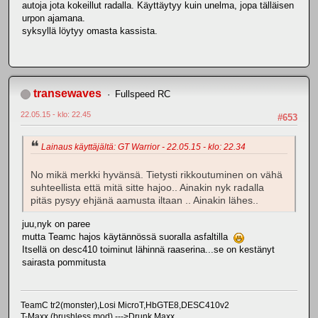
autoja jota kokeillut radalla. Käyttäytyy kuin unelma, jopa tälläisen
urpon ajamana.
syksyllä löytyy omasta kassista.
transewaves
Fullspeed RC
22.05.15 - klo: 22.45
#653
Lainaus käyttäjältä: GT Warrior - 22.05.15 - klo: 22.34
No mikä merkki hyvänsä. Tietysti rikkoutuminen on vähä
suhteellista että mitä sitte hajoo.. Ainakin nyk radalla
pitäs pysyy ehjänä aamusta iltaan .. Ainakin lähes..
juu,nyk on paree
mutta Teamc hajos käytännössä suoralla asfaltilla
Itsellä on desc410 toiminut lähinnä raaserina...se on kestänyt
sairasta pommitusta
TeamC tr2(monster),Losi MicroT,HbGTE8,DESC410v2
T-Maxx (brushless mod) --->Drunk Maxx