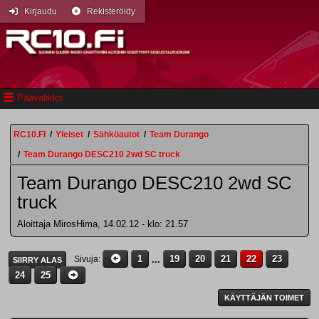
Kirjaudu
Rekisteröidy
Päävalikko
RC10.FI
/
Yleiset
/
Sähköautot
/
Team Durango
/
Team Durango DESC210 2wd SC truck
Team Durango DESC210 2wd SC
truck
Aloittaja MirosHima, 14.02.12 - klo: 21.57
1
...
19
20
21
22
23
Sivuja
SIIRRY ALAS
24
25
KÄYTTÄJÄN TOIMET