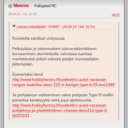
Meeme
Fullspeed RC
28.04.15 - klo: 22.30
#635
Lainaus käyttäjältä: *HOKE* - 28.04.15 - klo: 22.23
Exotekillä edulliset viritysosat.
Pelkästään jo takimmaisen tukivarsikiinnikkeen
korvaaminen alumiinisella vahvistaa tuentaa
merkittävästi jolloin edessä pärjää muovisellakin
pidempään.
Esimerkiksi tämä
http://www.hobbyfactory.fi/tuotteet/rc-autot-varaosat-
rungon-osat/dex-desc-210-rr-hanger-type-b-05-exo1386
Ja pohjalevyn vaihtaminen vakio pohjasta Type B malliin
parantaa kestävyyttä sekä jopa ajettavuutta.
http://www.hobbyfactory.fi/tuotteet/rc-autot-varaosat-
pohjalevyt-ja-yladekit/dimec-chassis-desc210-type-b-
td320231