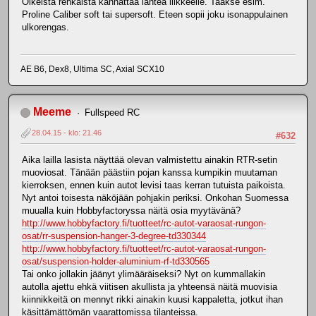
Oikeista renkaista kannattaa lähteä liikkeelle. Taakse esim.
Proline Caliber soft tai supersoft. Eteen sopii joku isonappulainen
ulkorengas.
AE B6, Dex8, Ultima SC, Axial SCX10
Meeme
Fullspeed RC
28.04.15 - klo: 21.46
#632
Aika lailla lasista näyttää olevan valmistettu ainakin RTR-setin
muoviosat. Tänään päästiin pojan kanssa kumpikin muutaman
kierroksen, ennen kuin autot levisi taas kerran tutuista paikoista.
Nyt antoi toisesta näköjään pohjakin periksi. Onkohan Suomessa
muualla kuin Hobbyfactoryssa näitä osia myytävänä?
http://www.hobbyfactory.fi/tuotteet/rc-autot-varaosat-rungon-
osat/rr-suspension-hanger-3-degree-td330344
http://www.hobbyfactory.fi/tuotteet/rc-autot-varaosat-rungon-
osat/suspension-holder-aluminium-rf-td330565
Tai onko jollakin jäänyt ylimääräiseksi? Nyt on kummallakin
autolla ajettu ehkä viitisen akullista ja yhteensä näitä muovisia
kiinnikkeitä on mennyt rikki ainakin kuusi kappaletta, jotkut ihan
käsittämättömän vaarattomissa tilanteissa.