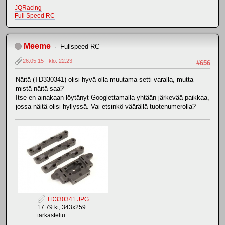
JQRacing
Full Speed RC
Meeme
Fullspeed RC
26.05.15 - klo: 22.23
#656
Näitä (TD330341) olisi hyvä olla muutama setti varalla, mutta
mistä näitä saa?
Itse en ainakaan löytänyt Googlettamalla yhtään järkevää paikkaa,
jossa näitä olisi hyllyssä. Vai etsinkö väärällä tuotenumerolla?
TD330341.JPG
17.79 kt, 343x259
tarkasteltu