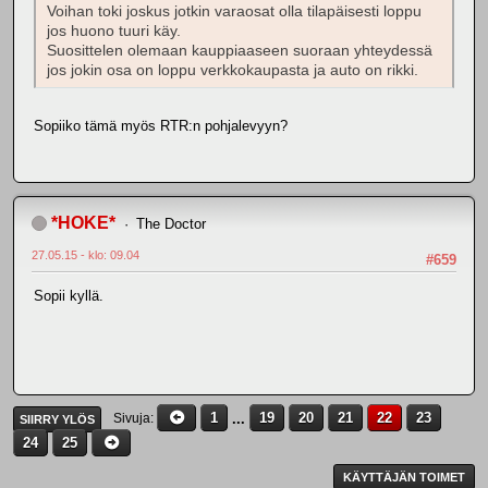
Voihan toki joskus jotkin varaosat olla tilapäisesti loppu
jos huono tuuri käy.
Suosittelen olemaan kauppiaaseen suoraan yhteydessä
jos jokin osa on loppu verkkokaupasta ja auto on rikki.
Sopiiko tämä myös RTR:n pohjalevyyn?
*HOKE*
The Doctor
27.05.15 - klo: 09.04
#659
Sopii kyllä.
1
...
19
20
21
22
23
Sivuja
SIIRRY YLÖS
24
25
KÄYTTÄJÄN TOIMET