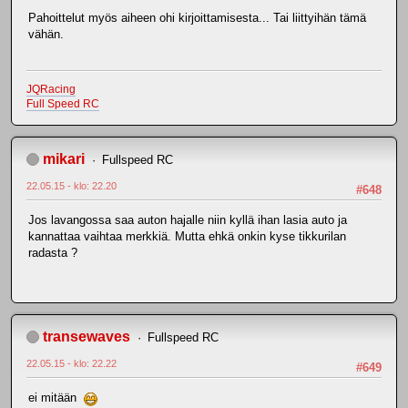
Pahoittelut myös aiheen ohi kirjoittamisesta... Tai liittyihän tämä
vähän.
JQRacing
Full Speed RC
mikari
Fullspeed RC
22.05.15 - klo: 22.20
#648
Jos lavangossa saa auton hajalle niin kyllä ihan lasia auto ja
kannattaa vaihtaa merkkiä. Mutta ehkä onkin kyse tikkurilan
radasta ?
transewaves
Fullspeed RC
22.05.15 - klo: 22.22
#649
ei mitään