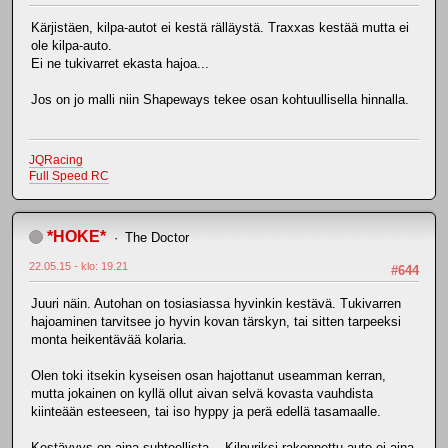
Kärjistäen, kilpa-autot ei kestä rälläystä. Traxxas kestää mutta ei
ole kilpa-auto.
Ei ne tukivarret ekasta hajoa...
Jos on jo malli niin Shapeways tekee osan kohtuullisella hinnalla.
JQRacing
Full Speed RC
*HOKE*
The Doctor
22.05.15 - klo: 19.21
#644
Juuri näin. Autohan on tosiasiassa hyvinkin kestävä. Tukivarren
hajoaminen tarvitsee jo hyvin kovan tärskyn, tai sitten tarpeeksi
monta heikentävää kolaria.
Olen toki itsekin kyseisen osan hajottanut useamman kerran,
mutta jokainen on kyllä ollut aivan selvä kovasta vauhdista
kiinteään esteeseen, tai iso hyppy ja perä edellä tasamaalle.
Kestävyys on aina suhteellista... Kilpuriksi rakennettu auto ei aina