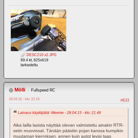
DESC210 x2.JPG
89.4 kt, 825x619
tarkasteltu
Mölli
Fullspeed RC
28.04.15 - klo: 22.19
#633
Lainaus käyttäjältä: Meeme - 28.04.15 - klo: 21.46
Aika lailla lasista näyttää olevan valmistettu ainakin RTR-
setin muoviosat. Tänään päästiin pojan kanssa kumpikin
muutaman kierroksen, ennen kuin autot levisi taas