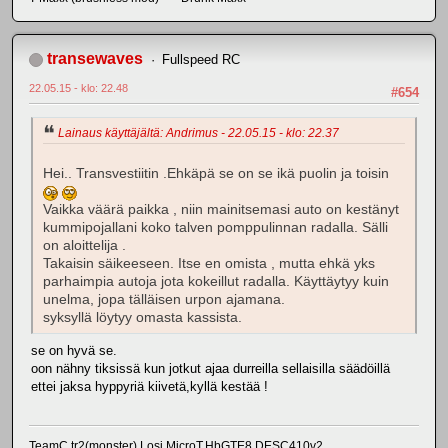
transewaves
Fullspeed RC
22.05.15 - klo: 22.48
#654
Lainaus käyttäjältä: Andrimus - 22.05.15 - klo: 22.37
Hei.. Transvestiitin .Ehkäpä se on se ikä puolin ja toisin
Vaikka väärä paikka , niin mainitsemasi auto on kestänyt
kummipojallani koko talven pomppulinnan radalla. Sälli
on aloittelija .
Takaisin säikeeseen. Itse en omista , mutta ehkä yks
parhaimpia autoja jota kokeillut radalla. Käyttäytyy kuin
unelma, jopa tälläisen urpon ajamana.
syksyllä löytyy omasta kassista.
se on hyvä se.
oon nähny tiksissä kun jotkut ajaa durreilla sellaisilla säädöillä
ettei jaksa hyppyriä kiivetä,kyllä kestää !
TeamC tr2(monster),Losi MicroT,HbGTE8,DESC410v2