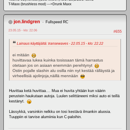
T-Maxx (brushless mod) --->Drunk Maxx
jon.lindgren
Fullspeed RC
23.05.15 - klo: 22.06
#655
Lainaus käyttäjältä: transewaves - 22.05.15 - klo: 22.22
ei mitään
huvittavaa lukea kuinka tosissaan tämä harrastus
otetaan jos on asiaan enemmän perehtynyt
Ostin pojalle slashin alu osilla niin nyt kestää rälläystä ja
virheellisiä ajolinjoja,näillä mennään
Huvittaa ketä huvittaa.... Mua ei huvita yhtään kun väärin
perustein haukutaan autoja. Luulen selittäneeni miksi auto ei teillä
kestänyt.
Lässykkä, varsinkin nelkku on tosi kestävä ilmankin aluosia.
Tuuppiin ei tarvise alumiinia kun C-paloihin.