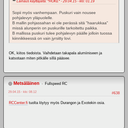
Lainaus käyttäjältä: *HOKE* - 29.04.15 - klo: 01.19
Sopii myös vanhempaan. Puskuri vain nousee
pohjalevyn yläpuolelle.
B mallin pohjassahan ei ole perässä sitä "haarukkaa"
missä alunperin on puskurille tarkoitettu paikka.
B mallissa puskuri tulee pohjalevyn päälle jolloin tuossa
kiinnikkeessä on vain jyrsitty lovi.
OK, kiitos tiedoista. Vaihdetaan takapala alumiiniseen ja
katsotaan miten pitkälle sillä pääsee.
Metsäläinen
Fullspeed RC
29.04.15 - klo: 08.12
#638
RCCenter.fi
tuolta löytyy myös Durangon ja Exotekin osia.