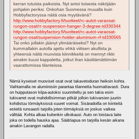
kerran tutuista paikoista. Nyt antoi toisesta näköjään
pohjakin periksi. Onkohan Suomessa muualla kuin
Hobbyfactoryssa näitä osia myytävänä?
http://www.hobbyfactory.fi/tuotteet/rc-autot-varaosat-
rungon-osat/rr-suspension-hanger-3-degree-td330344
http://www.hobbyfactory.fi/tuotteet/rc-autot-varaosat-
rungon-osat/suspension-holder-aluminium-rf-td330565
Tai onko jollakin jäänyt ylimääräiseksi? Nyt on
kummallakin autolla ajettu ehkä viitisen akullista ja
yhteensä näitä muovisia kiinnikkeitä on mennyt rikki
ainakin kuusi kappaletta, jotkut ihan käsittämättömän
vaarattomissa tilanteissa.
Nämä kyseiset muoviset osat ovat takavetoduran heikoin kohta.
Vaihtamalla ne alumiinisiin parantaa tilannetta huomattavasti. Dura
on huipputason kilpa-autoksi suunniteltu ja sen takia esim
tukivarret ovat mahdollisimman pitkät jolloin tukivarsien juuriin
kohdistuu törmäyksissä suuret voimat. Sisäradoilla on kiinteitä
esteitä runsaasti tarjolla joten törmäyksiä on joskus vaikea
välttää. Kohta alkaa kuitenkin ulkokausi. Auto on loistava laite
joka on todella hauska ajaa. Säätöapua on tarjolla kesän aikana
ainakin Lavangon radalla.