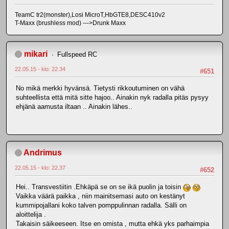
TeamC tr2(monster),Losi MicroT,HbGTE8,DESC410v2
T-Maxx (brushless mod) --->Drunk Maxx
mikari
Fullspeed RC
22.05.15 - klo: 22.34
#651
No mikä merkki hyvänsä. Tietysti rikkoutuminen on vähä
suhteellista että mitä sitte hajoo.. Ainakin nyk radalla pitäs pysyy
ehjänä aamusta iltaan .. Ainakin lähes..
Andrimus
22.05.15 - klo: 22.37
#652
Hei.. Transvestiitin .Ehkäpä se on se ikä puolin ja toisin
Vaikka väärä paikka , niin mainitsemasi auto on kestänyt
kummipojallani koko talven pomppulinnan radalla. Sälli on
aloittelija .
Takaisin säikeeseen. Itse en omista , mutta ehkä yks parhaimpia