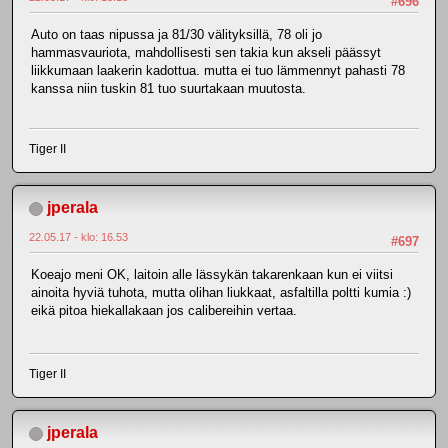
#696
Auto on taas nipussa ja 81/30 välityksillä, 78 oli jo
hammasvauriota, mahdollisesti sen takia kun akseli päässyt
liikkumaan laakerin kadottua. mutta ei tuo lämmennyt pahasti 78
kanssa niin tuskin 81 tuo suurtakaan muutosta.
Tiger II
jperala
22.05.17 - klo: 16.53
#697
Koeajo meni OK, laitoin alle lässykän takarenkaan kun ei viitsi
ainoita hyviä tuhota, mutta olihan liukkaat, asfaltilla poltti kumia :)
eikä pitoa hiekallakaan jos calibereihin vertaa.
Tiger II
jperala