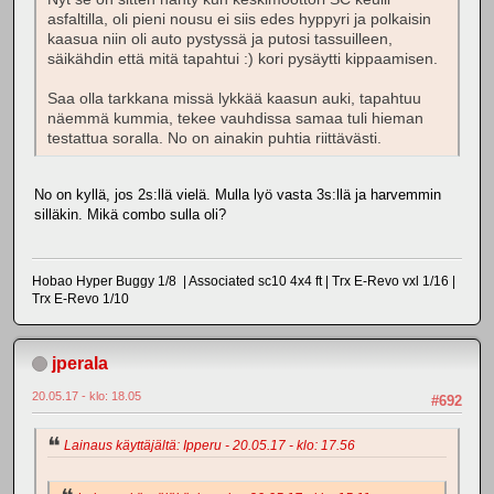
asfaltilla, oli pieni nousu ei siis edes hyppyri ja polkaisin
kaasua niin oli auto pystyssä ja putosi tassuilleen,
säikähdin että mitä tapahtui :) kori pysäytti kippaamisen.
Saa olla tarkkana missä lykkää kaasun auki, tapahtuu
näemmä kummia, tekee vauhdissa samaa tuli hieman
testattua soralla. No on ainakin puhtia riittävästi.
No on kyllä, jos 2s:llä vielä. Mulla lyö vasta 3s:llä ja harvemmin
silläkin. Mikä combo sulla oli?
Hobao Hyper Buggy 1/8 | Associated sc10 4x4 ft | Trx E-Revo vxl 1/16 |
Trx E-Revo 1/10
jperala
20.05.17 - klo: 18.05
#692
Lainaus käyttäjältä: Ipperu - 20.05.17 - klo: 17.56