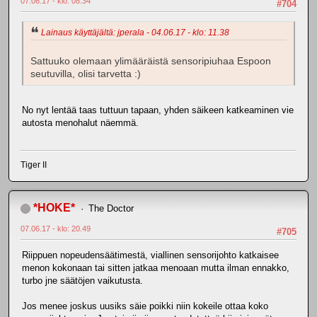
07.06.17 - klo: 08.34
#704
Lainaus käyttäjältä: jperala - 04.06.17 - klo: 11.38
Sattuuko olemaan ylimääräistä sensoripiuhaa Espoon
seutuvilla, olisi tarvetta :)
No nyt lentää taas tuttuun tapaan, yhden säikeen katkeaminen vie
autosta menohalut näemmä.
Tiger II
*HOKE*
The Doctor
07.06.17 - klo: 20.49
#705
Riippuen nopeudensäätimestä, viallinen sensorijohto katkaisee
menon kokonaan tai sitten jatkaa menoaan mutta ilman ennakko,
turbo jne säätöjen vaikutusta.
Jos menee joskus uusiks säie poikki niin kokeile ottaa koko