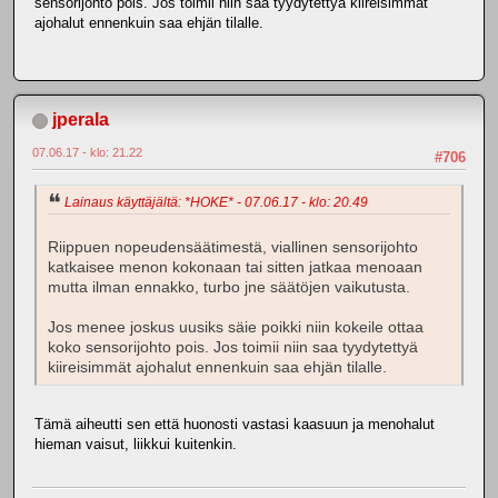
sensorijohto pois. Jos toimii niin saa tyydytettyä kiireisimmät
ajohalut ennenkuin saa ehjän tilalle.
jperala
07.06.17 - klo: 21.22
#706
Lainaus käyttäjältä: *HOKE* - 07.06.17 - klo: 20.49
Riippuen nopeudensäätimestä, viallinen sensorijohto
katkaisee menon kokonaan tai sitten jatkaa menoaan
mutta ilman ennakko, turbo jne säätöjen vaikutusta.
Jos menee joskus uusiks säie poikki niin kokeile ottaa
koko sensorijohto pois. Jos toimii niin saa tyydytettyä
kiireisimmät ajohalut ennenkuin saa ehjän tilalle.
Tämä aiheutti sen että huonosti vastasi kaasuun ja menohalut
hieman vaisut, liikkui kuitenkin.