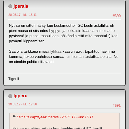
jperala
20.05.17 - klo: 15.11
#690
Nyt se on sitten nähty kun keskimoottori SC keulii asfaltilla, oli
pieni nousu ei siis edes hyppyri ja polkaisin kaasua niin oli auto
pystyssä ja putosi tassuilleen, säikähdin että mitä tapahtui :) kori
pysäytti kippaamisen.
Saa olla tarkkana missä lykkää kaasun auki, tapahtuu näemmä
kummia, tekee vauhdissa samaa tuli hieman testattua soralla. No
on ainakin puhtia riittävästi.
Tiger II
Ipperu
20.05.17 - klo: 17.56
#691
Lainaus käyttäjältä: jperala - 20.05.17 - klo: 15.11
Nyt se on sitten nähty kun keskimoottori SC keulii