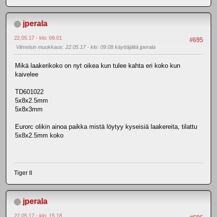
jperala
22.05.17 - klo: 09.01
#695
Viimeisin muokkaus
: 22.05.17 - klo: 09.08 käyttäjältä jperala
Mikä laakerikoko on nyt oikea kun tulee kahta eri koko kun
kaivelee
TD601022
5x8x2.5mm
5x8x3mm
Eurorc olikin ainoa paikka mistä löytyy kyseisiä laakereita, tilattu
5x8x2.5mm koko
Tiger II
jperala
22.05.17 - klo: 15.18