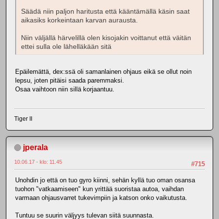
Säädä niin paljon haritusta että kääntämällä käsin saat
aikasiks korkeintaan karvan aurausta.
Niin väljällä härvelillä olen kisojakin voittanut että väitän
ettei sulla ole lähelläkään sitä
Epäilemättä, dex:ssä oli samanlainen ohjaus eikä se ollut noin
lepsu, joten pitäisi saada paremmaksi.
Osaa vaihtoon niin sillä korjaantuu.
Tiger II
jperala
10.06.17 - klo: 11.45
#715
Unohdin jo että on tuo gyro kiinni, sehän kyllä tuo oman osansa
tuohon "vatkaamiseen" kun yrittää suoristaa autoa, vaihdan
varmaan ohjausvarret tukevimpiin ja katson onko vaikutusta.
Tuntuu se suurin väljyys tulevan siitä suunnasta.