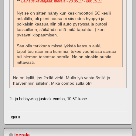
Lainaus käyttäjältä: jperala - 20.05.17 - klo: 15.11
Nyt se on sitten nähty kun keskimoottori SC keulii
asfaltilla, oli pieni nousu ei siis edes hyppyri ja
polkaisin kaasua niin oli auto pystyssä ja putosi
tassuilleen, säikähdin että mitä tapahtui :) kori
pysäytti kippaamisen.
Saa olla tarkkana missä lykkää kaasun auki,
tapahtuu näemmä kummia, tekee vauhdissa samaa
tuli hieman testattua soralla. No on ainakin puhtia
riittävästi.
No on kyllä, jos 2s:llä vielä. Mulla lyö vasta 3s:llä ja
harvemmin silläkin. Mikä combo sulla oli?
2s ja hobbywing justock combo, 10.5T kone.
Tiger II
jperala