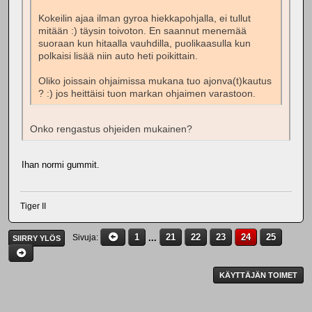
Kokeilin ajaa ilman gyroa hiekkapohjalla, ei tullut
mitään :) täysin toivoton. En saannut menemää
suoraan kun hitaalla vauhdilla, puolikaasulla kun
polkaisi lisää niin auto heti poikittain.
Oliko joissain ohjaimissa mukana tuo ajonva(t)kautus
? :) jos heittäisi tuon markan ohjaimen varastoon.
Onko rengastus ohjeiden mukainen?
Ihan normi gummit.
Tiger II
1
...
21
22
23
24
25
Sivuja
SIIRRY YLÖS
KÄYTTÄJÄN TOIMET