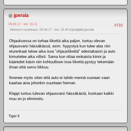
jperala
09.06.17 - klo: 15.11
#710
Viimeisin muokkaus
: 09.06.17 - klo: 19.40 käyttäjältä jperala
Ohjauksessa on turhaa liikettä aika paljon, tuntuu olevan
ohjausvarsi hässäkässä, esim. hypystyä kun tulee alas niin
eturenkaat tekee aika isoa "ohjausliikettä" edestakaisin ja auto
kimurtelee aika villisti. Sama kun ottaa renkaista kiinni ja
kääntelet käsin niin kohtuullisen isoa liikettä pystyy tekemään
ilman että servo liikkuu.
Ilmenee myös siten että auto ei tahdo mennä suoraan vaan
kaartaa aina johonkin suuntaan hieman.
Klappi tuntuu tulevan ohjausvarsi hässäkästä, koskaan kaikki
muu on jo eliminoitu.
Tiger II