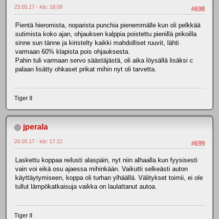
23.05.17 - klo: 18.08
#698
Pientä hieromista, noparista punchia pienemmälle kun oli pelkkää
sutimista koko ajan, ohjauksen kalppia poistettu pienillä prikoilla
sinne sun tänne ja kiristelty kaikki mahdolliset ruuvit, lähti
varmaan 60% klapista pois ohjauksesta.
Pahin tuli varmaan servo säästäjästä, oli aika löysällä lisäksi c
palaan lisätty ohkaset prikat mihin nyt oli tarvetta.
Tiger II
jperala
26.05.17 - klo: 17.22
#699
Laskettu koppaa reilusti alaspäin, nyt niin alhaalla kun fyysisesti
vain voi eikä osu ajaessa mihinkään. Vaikutti selkeästi auton
käyttäytymiseen, koppa oli turhan ylhäällä. Välitykset toimii, ei ole
tullut lämpökatkaisuja vaikka on laulattanut autoa.
Tiger II