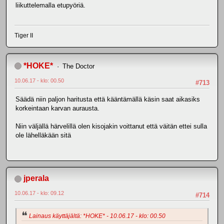
liikuttelemalla etupyöriä.
Tiger II
*HOKE*
The Doctor
10.06.17 - klo: 00.50
#713
Säädä niin paljon haritusta että kääntämällä käsin saat aikasiks
korkeintaan karvan aurausta.
Niin väljällä härvelillä olen kisojakin voittanut että väitän ettei sulla
ole lähelläkään sitä
jperala
10.06.17 - klo: 09.12
#714
Lainaus käyttäjältä: *HOKE* - 10.06.17 - klo: 00.50