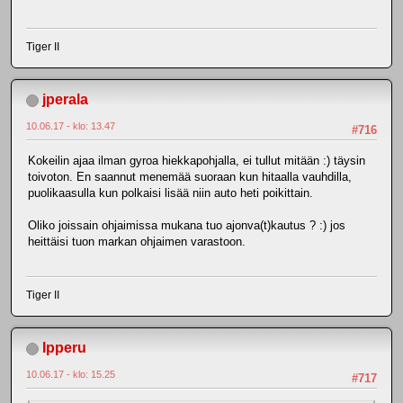
Tiger II
jperala
10.06.17 - klo: 13.47
#716
Kokeilin ajaa ilman gyroa hiekkapohjalla, ei tullut mitään :) täysin
toivoton. En saannut menemää suoraan kun hitaalla vauhdilla,
puolikaasulla kun polkaisi lisää niin auto heti poikittain.
Oliko joissain ohjaimissa mukana tuo ajonva(t)kautus ? :) jos
heittäisi tuon markan ohjaimen varastoon.
Tiger II
Ipperu
10.06.17 - klo: 15.25
#717