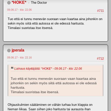
*HOKE*
The Doctor
09.06.17 - klo: 22.06
#711
Tuo että ei tunnu menevän suoraan vaan kaartaa aina johonkin on
sekin myös siitä että autossa ei ole edessä haritusta.
Tiimalasi suoristaa itse itsensä.
jperala
09.06.17 - klo: 22.16
#712
Lainaus käyttäjältä: *HOKE* - 09.06.17 - klo: 22.06
Tuo että ei tunnu menevän suoraan vaan kaartaa aina
johonkin on sekin myös siitä että autossa ei ole edessä
haritusta.
Tiimalasi suoristaa itse itsensä.
Ohjauskulmien säätäminen on vähän turhaa kun klappia on
hieman liikaa. Saan siihen joko haritusta tai aurausta ihan