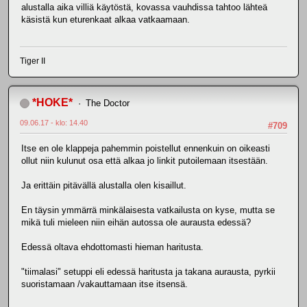
alustalla aika villiä käytöstä, kovassa vauhdissa tahtoo lähteä
käsistä kun eturenkaat alkaa vatkaamaan.
Tiger II
*HOKE*
The Doctor
09.06.17 - klo: 14.40
#709
Itse en ole klappeja pahemmin poistellut ennenkuin on oikeasti
ollut niin kulunut osa että alkaa jo linkit putoilemaan itsestään.
Ja erittäin pitävällä alustalla olen kisaillut.
En täysin ymmärrä minkälaisesta vatkailusta on kyse, mutta se
mikä tuli mieleen niin eihän autossa ole aurausta edessä?
Edessä oltava ehdottomasti hieman haritusta.
"tiimalasi" setuppi eli edessä haritusta ja takana aurausta, pyrkii
suoristamaan /vakauttamaan itse itsensä.