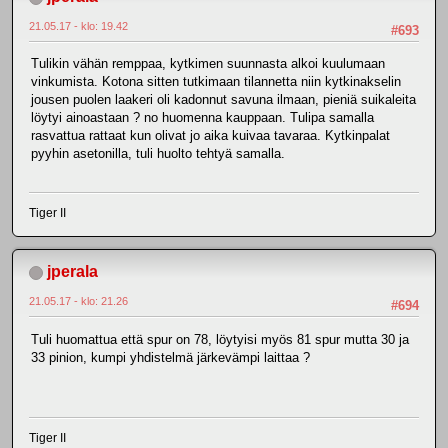
21.05.17 - klo: 19.42
#693
Tulikin vähän remppaa, kytkimen suunnasta alkoi kuulumaan
vinkumista. Kotona sitten tutkimaan tilannetta niin kytkinakselin
jousen puolen laakeri oli kadonnut savuna ilmaan, pieniä suikaleita
löytyi ainoastaan ? no huomenna kauppaan. Tulipa samalla
rasvattua rattaat kun olivat jo aika kuivaa tavaraa. Kytkinpalat
pyyhin asetonilla, tuli huolto tehtyä samalla.
Tiger II
jperala
21.05.17 - klo: 21.26
#694
Tuli huomattua että spur on 78, löytyisi myös 81 spur mutta 30 ja
33 pinion, kumpi yhdistelmä järkevämpi laittaa ?
Tiger II