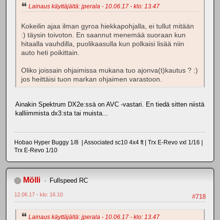
Lainaus käyttäjältä: jperala - 10.06.17 - klo: 13.47
Kokeilin ajaa ilman gyroa hiekkapohjalla, ei tullut mitään
:) täysin toivoton. En saannut menemää suoraan kun
hitaalla vauhdilla, puolikaasulla kun polkaisi lisää niin
auto heti poikittain.
Oliko joissain ohjaimissa mukana tuo ajonva(t)kautus ? :)
jos heittäisi tuon markan ohjaimen varastoon.
Ainakin Spektrum DX2e:ssä on AVC -vastari. En tiedä sitten niistä
kalliimmista dx3:sta tai muista...
Hobao Hyper Buggy 1/8 | Associated sc10 4x4 ft | Trx E-Revo vxl 1/16 |
Trx E-Revo 1/10
Mölli
Fullspeed RC
12.06.17 - klo: 16.10
#718
Lainaus käyttäjältä: jperala - 10.06.17 - klo: 13.47