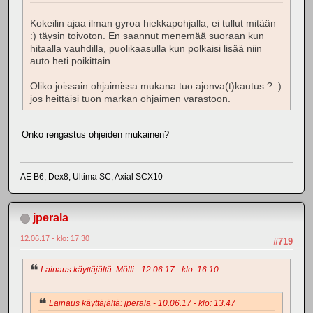
Kokeilin ajaa ilman gyroa hiekkapohjalla, ei tullut mitään
:) täysin toivoton. En saannut menemää suoraan kun
hitaalla vauhdilla, puolikaasulla kun polkaisi lisää niin
auto heti poikittain.
Oliko joissain ohjaimissa mukana tuo ajonva(t)kautus ? :)
jos heittäisi tuon markan ohjaimen varastoon.
Onko rengastus ohjeiden mukainen?
AE B6, Dex8, Ultima SC, Axial SCX10
jperala
12.06.17 - klo: 17.30
#719
Lainaus käyttäjältä: Mölli - 12.06.17 - klo: 16.10
Lainaus käyttäjältä: jperala - 10.06.17 - klo: 13.47