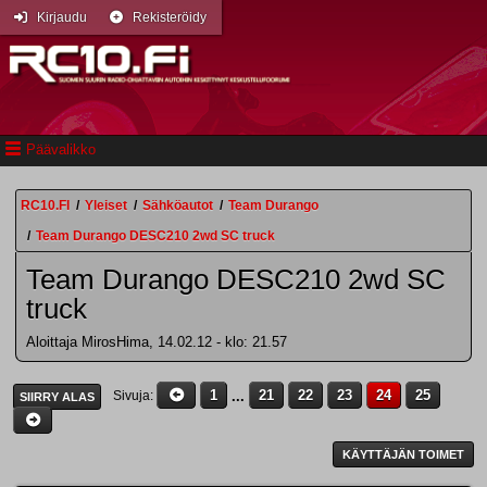
Kirjaudu
Rekisteröidy
Päävalikko
RC10.FI
/
Yleiset
/
Sähköautot
/
Team Durango
/
Team Durango DESC210 2wd SC truck
Team Durango DESC210 2wd SC
truck
Aloittaja MirosHima, 14.02.12 - klo: 21.57
1
...
21
22
23
24
25
Sivuja
SIIRRY ALAS
KÄYTTÄJÄN TOIMET