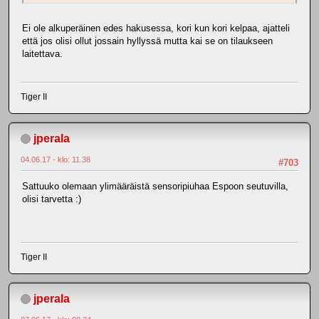
Ei ole alkuperäinen edes hakusessa, kori kun kori kelpaa, ajatteli
että jos olisi ollut jossain hyllyssä mutta kai se on tilaukseen
laitettava.
Tiger II
jperala
04.06.17 - klo: 11.38
#703
Sattuuko olemaan ylimääräistä sensoripiuhaa Espoon seutuvilla,
olisi tarvetta :)
Tiger II
jperala