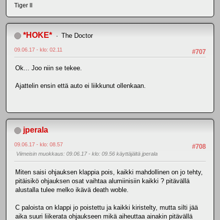
Tiger II
*HOKE*
The Doctor
09.06.17 - klo: 02.11
#707
Ok... Joo niin se tekee.
Ajattelin ensin että auto ei liikkunut ollenkaan.
jperala
09.06.17 - klo: 08.57
#708
Viimeisin muokkaus
: 09.06.17 - klo: 09.56 käyttäjältä jperala
Miten saisi ohjauksen klappia pois, kaikki mahdollinen on jo tehty,
pitäisikö ohjauksen osat vaihtaa alumiinisiin kaikki ? pitävällä
alustalla tulee melko ikävä death woble.
C paloista on klappi jo poistettu ja kaikki kiristelty, mutta silti jää
aika suuri liikerata ohjaukseen mikä aiheuttaa ainakin pitävällä