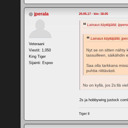
jperala
20.05.17 - klo: 18.05
Lainaus käyttäjältä: Ipperu
Lainaus käyttäjältä: jper
Veteraani
Nyt se on sitten nähty k
Viestit: 1,050
tassuilleen, säikähdin e
King Tiger
Sijainti: Espoo
Saa olla tarkkana miss
puhtia riittävästi.
No on kyllä, jos 2s:llä vi
2s ja hobbywing justock com
Tiger II