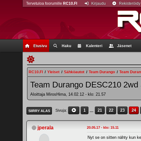
Tervetuloa foorumille
RC10.FI
Kirjaudu
Rekisteröidy
Etusivu
Haku
Kalenteri
Jäsenet
RC10.FI
/
Yleiset
/
Sähköautot
/
Team Durango
/
Team Duran
Team Durango DESC210 2wd 
Aloittaja MirosHima, 14.02.12 - klo: 21.57
1
...
21
22
23
24
Sivuja
SIIRRY ALAS
jperala
20.05.17 - klo: 15.11
Nyt se on sitten nähty kun kes