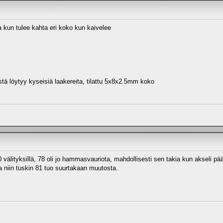
a kun tulee kahta eri koko kun kaivelee
stä löytyy kyseisiä laakereita, tilattu 5x8x2.5mm koko
 välityksillä, 78 oli jo hammasvauriota, mahdollisesti sen takia kun akseli pä
 niin tuskin 81 tuo suurtakaan muutosta.