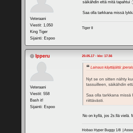
säikähdin että mitä tapahtui :
Saa olla tarkkana missä lykk
Veteraani
Viestit: 1,050
Tiger II
King Tiger
Sijainti: Espoo
Ipperu
20.05.17 - klo: 17.56
Lainaus käyttäjältä: jperal
Nyt se on sitten nähty kun
tassuilleen, säikähdin ett
Veteraani
Viestit: 558
Saa olla tarkkana missä 
Bash it!
riittävästi.
Sijainti: Espoo
No on kyllä, jos 2s:llä vielä.
Hobao Hyper Buggy 1/8 | Associa