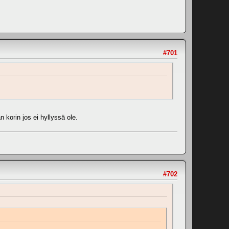
#701
 korin jos ei hyllyssä ole.
#702