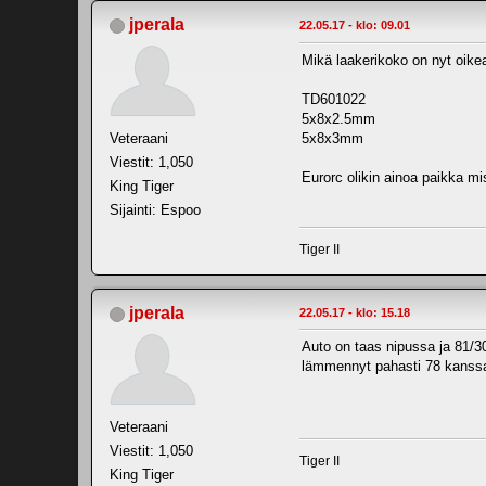
jperala
22.05.17 - klo: 09.01
Mikä laakerikoko on nyt oike
TD601022
5x8x2.5mm
Veteraani
5x8x3mm
Viestit: 1,050
Eurorc olikin ainoa paikka mi
King Tiger
Sijainti: Espoo
Tiger II
jperala
22.05.17 - klo: 15.18
Auto on taas nipussa ja 81/30
lämmennyt pahasti 78 kanssa
Veteraani
Viestit: 1,050
Tiger II
King Tiger