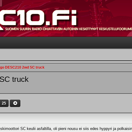
go DESC210 2wd SC truck
SC truck
25
kimoottori SC keulii asfaltilla, oli pieni nousu ei siis edes hyppyri ja polkaisi