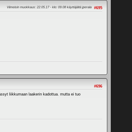
Viimeisin muokkaus
: 22.05.17 - klo: 09.08 käyttäjältä jperala
#695
#696
ässyt liikkumaan laakerin kadottua. mutta ei tuo