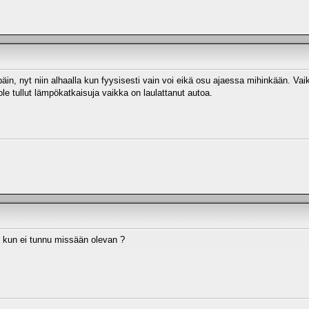
päin, nyt niin alhaalla kun fyysisesti vain voi eikä osu ajaessa mihinkään. Vai
i ole tullut lämpökatkaisuja vaikka on laulattanut autoa.
, kun ei tunnu missään olevan ?