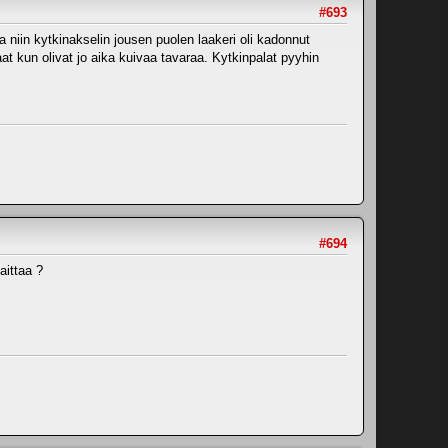
#693
niin kytkinakselin jousen puolen laakeri oli kadonnut
t kun olivat jo aika kuivaa tavaraa. Kytkinpalat pyyhin
#694
aittaa ?