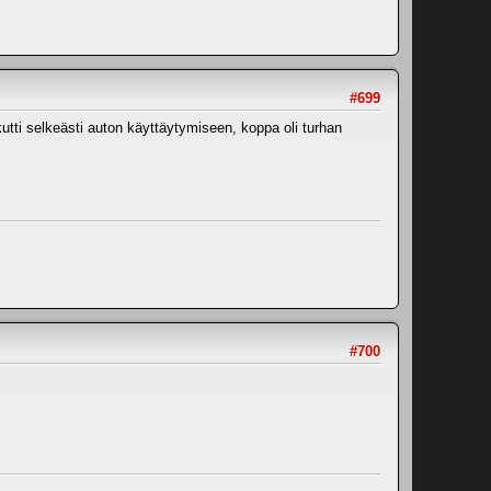
#699
kutti selkeästi auton käyttäytymiseen, koppa oli turhan
#700