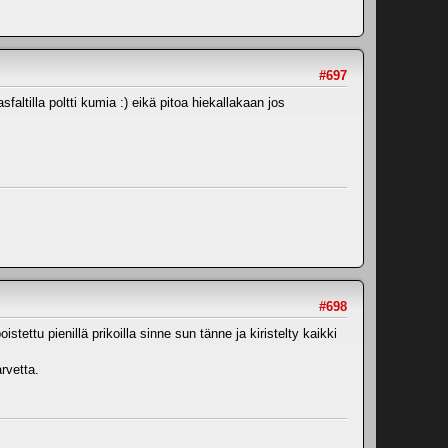
#697
faltilla poltti kumia :) eikä pitoa hiekallakaan jos
#698
ettu pienillä prikoilla sinne sun tänne ja kiristelty kaikki
arvetta.