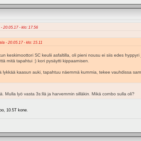
 - 20.05.17 - klo: 17.56
ala - 20.05.17 - klo: 15.11
un keskimoottori SC keulii asfaltilla, oli pieni nousu ei siis edes hyppyri
ttä mitä tapahtui :) kori pysäytti kippaamisen.
ä lykkää kaasun auki, tapahtuu näemmä kummia, tekee vauhdissa samaa 
elä. Mulla lyö vasta 3s:llä ja harvemmin silläkin. Mikä combo sulla oli?
bo, 10.5T kone.