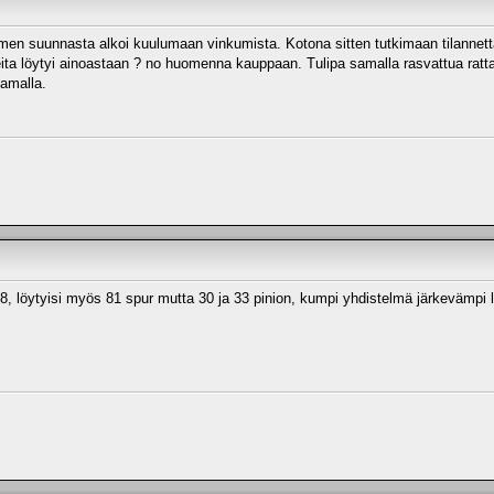
men suunnasta alkoi kuulumaan vinkumista. Kotona sitten tutkimaan tilannetta 
ita löytyi ainoastaan ? no huomenna kauppaan. Tulipa samalla rasvattua rattaa
samalla.
8, löytyisi myös 81 spur mutta 30 ja 33 pinion, kumpi yhdistelmä järkevämpi l