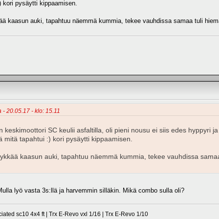
) kori pysäytti kippaamisen.
ää kaasun auki, tapahtuu näemmä kummia, tekee vauhdissa samaa tuli hieman te
a - 20.05.17 - klo: 15.11
 keskimoottori SC keulii asfaltilla, oli pieni nousu ei siis edes hyppyri j
ä mitä tapahtui :) kori pysäytti kippaamisen.
lykkää kaasun auki, tapahtuu näemmä kummia, tekee vauhdissa samaa tu
 Mulla lyö vasta 3s:llä ja harvemmin silläkin. Mikä combo sulla oli?
ted sc10 4x4 ft | Trx E-Revo vxl 1/16 | Trx E-Revo 1/10