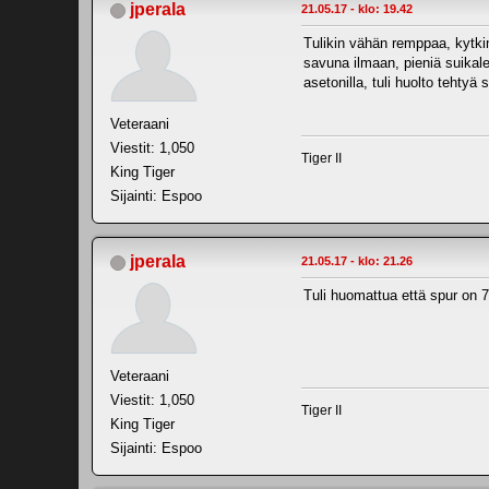
jperala
21.05.17 - klo: 19.42
Tulikin vähän remppaa, kytki
savuna ilmaan, pieniä suikale
asetonilla, tuli huolto tehtyä 
Veteraani
Viestit: 1,050
Tiger II
King Tiger
Sijainti: Espoo
jperala
21.05.17 - klo: 21.26
Tuli huomattua että spur on 7
Veteraani
Viestit: 1,050
Tiger II
King Tiger
Sijainti: Espoo