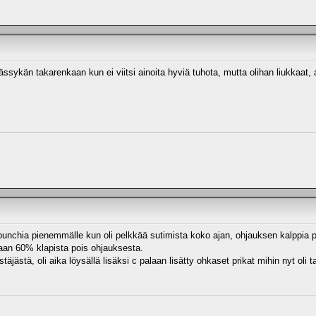
ässykän takarenkaan kun ei viitsi ainoita hyviä tuhota, mutta olihan liukkaat, as
unchia pienemmälle kun oli pelkkää sutimista koko ajan, ohjauksen kalppia poist
maan 60% klapista pois ohjauksesta.
äjästä, oli aika löysällä lisäksi c palaan lisätty ohkaset prikat mihin nyt oli t