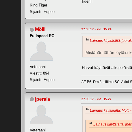
Tiger II
King Tiger
Sijainti: Espoo
Mölli
27.05.17 - klo: 15.24
Fullspeed RC
Lainaus käyttäjältä: jperal
Mistähän tähän löytäisi 
Veteraani
Harvat käyttävät alkuperäistä
Viestit: 894
Sijainti: Espoo
AE B6, Dex8, Ultima SC, Axial
jperala
27.05.17 - klo: 15.27
Lainaus käyttäjältä: Mölli -
Lainaus käyttäjältä: jper
Veteraani