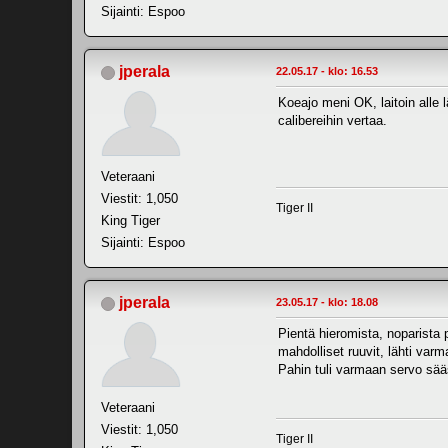
Sijainti: Espoo
jperala
22.05.17 - klo: 16.53
Koeajo meni OK, laitoin alle l
calibereihin vertaa.
Veteraani
Viestit: 1,050
Tiger II
King Tiger
Sijainti: Espoo
jperala
23.05.17 - klo: 18.08
Pientä hieromista, noparista p
mahdolliset ruuvit, lähti var
Pahin tuli varmaan servo sääst
Veteraani
Viestit: 1,050
Tiger II