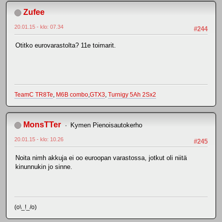
Zufee
20.01.15 - klo: 07.34
#244
Otitko eurovarastolta? 11e toimarit.
TeamC TR8Te
,
M6B combo
,
GTX3
,
Turnigy 5Ah 2Sx2
MonsTTer
Kymen Pienoisautokerho
20.01.15 - klo: 10.26
#245
Noita nimh akkuja ei oo euroopan varastossa, jotkut oli niitä
kinunnukin jo sinne.
(o\_!_/o)