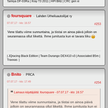
Tamiya DF-03Ra | Xray T3 2011 | HPI Blitz | CRC gen xi
foursquare
Lahden Urheiluautoilijat ry
07.07.17 - klo: 16.57
#253
Vene tilattu viime sunnuntaina, ja tiistai on ainoa päivä jolloin on
seurannassa ollut liikettä. Ihme jumitusta kun ei tavara liiku
| JQracing Black Edition | Team Durango DEX410 v3 | Associated B5m |
Traxxas |
Bnito
PRCA
07.07.17 - klo: 17.49
#254
Lainaus käyttäjältä: foursquare - 07.07.17 - klo: 16.57
Vene tilattu viime sunnuntaina, ja tiistai on ainoa päivä
jolloin on seurannassa ollut liikettä. Ihme jumitusta kun ei