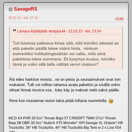
SavageRS
28.02.15 - klo: 17.19
#248
Lainaus käyttäjältä: temppa.kk - 21.02.15 - klo: 13.54
Tuli toisessa paikassa kinaa siitä, että toimiiko oikeasti se
että paketin päällä lukee väärä hinta, niinkuin
esimerkiksi hobbykingissähän voi valita, mitä siinä
paketissa lukee summana. Eli kysymys kuuluu, toimiiko
tämä ja voiko sillä lailla välttää veron maksun?
Älä edes harkitse moista...se on petos ja seuraamukset ovat sen
mukaiset. Tulli voi milloin tahansa avata pakettisi ja sisällä onkin
oikeat hinnat invoice:ssa...käry käy ja maksat vielä sakot päälle.
Ihme kun muutaman euron takia pitää tollasia suunnitella
MCD X4 PHR 30.5cc* Rovan Baja 5T CR600FT TWIN 57cc* Rovan
Baja 5B OBR 30.5cc* Nutech XT5 Monster* HPI Savage XL Octane* HB
Truckzilla .36* HB Truckzilla .46* HB Truckzilla Big Twin w 2 x Losi 454