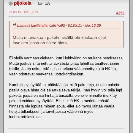
pijokela
TamUA
07.03.15 - klo: 12.33
#252
Lainaus käyttäjältä: calicha92 - 01.03.15 - klo: 12.39
Mulla ei ainakaan paketin sisällä ole koskaan ollut
invoicea jossa on oikea hinta.
Ei siellä varmaan olekaan, kun Hobbyking on mukana petoksessa.
Mutta joskus siitä nettitullauksesta pitää lähettää tositteet sinne
tullille. Ja en usko, että siihen kelpaa väärennetty kuitti HK:lta,
vaan odottavat saavansa luottokorttilaskun.
Kun tulli pysäyttää tai päästää läpi niitä paketteja, ei sen paketin
päällä oleva hinta ole se ratkaiseva tekijä. Ihan hyvin voi tulla läpi
paketti, jossa on iso hinta ja toisaalta pienelle hinnalle merkitty
paketti voidaan pysäyttää. Eli ei siitä HK:n merkitsemästä
hinnasta ole lopulta mitään apua, ellet aio myös laittaa vääriä
tietoja tullaukseen ja tarvittaessa väärennä myös
luottokorttilaskuasi.