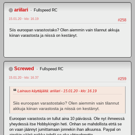
ariilari
Fullspeed RC
15.01.20 - klo: 16.19
#258
Siis euroopan varastostako? Olen aiemmin vain tilannut akkuja
kiinan varastosta ja niissä on kestänyt.
Screwed
Fullspeed RC
15.01.20 - klo: 16.37
#259
Lainaus käyttäjältä: ariilari - 15.01.20 - klo: 16.19
Siis euroopan varastostako? Olen aiemmin vain tilannut
akkuja kiinan varastosta ja niissä on kestänyt.
Euroopan varastosta on tullut aina 10 päivässä. Ole nyt ihmeessä
yheydessä itse Hobbykingiin heti. Onhan se mahdollista etrtä se
on vaan jäännyt jumittamaan jonnekin ihan alkuunsa. Paypal on
ainakin väärä paikka tehdä se eka yhteydenotto.