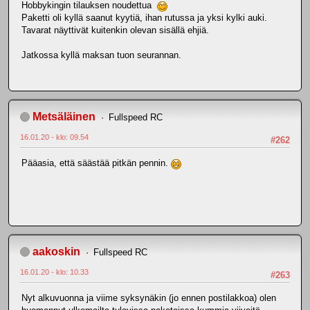
Hobbykingin tilauksen noudettua
Paketti oli kyllä saanut kyytiä, ihan rutussa ja yksi kylki auki.
Tavarat näyttivät kuitenkin olevan sisällä ehjiä.
Jatkossa kyllä maksan tuon seurannan.
Metsäläinen
Fullspeed RC
16.01.20 - klo: 09.54
#262
Pääasia, että säästää pitkän pennin.
aakoskin
Fullspeed RC
16.01.20 - klo: 10.33
#263
Nyt alkuvuonna ja viime syksynäkin (jo ennen postilakkoa) olen