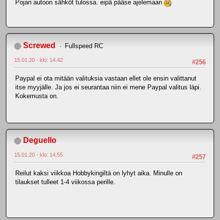
Pojan autoon sähköt tulossa. eipä pääse ajelemaan
Screwed
Fullspeed RC
15.01.20 - klo: 14.42
#256
Paypal ei ota mitään valituksia vastaan ellet ole ensin valittanut
itse myyjälle. Ja jos ei seurantaa niin ei mene Paypal valitus läpi.
Kokemusta on.
Deguello
15.01.20 - klo: 14.55
#257
Reilut kaksi viikkoa Hobbykingiltä on lyhyt aika. Minulle on
tilaukset tulleet 1-4 viikossa perille.