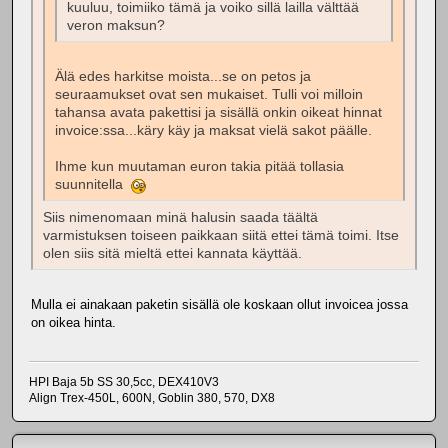
kuuluu, toimiiko tämä ja voiko sillä lailla välttää
veron maksun?
Älä edes harkitse moista...se on petos ja
seuraamukset ovat sen mukaiset. Tulli voi milloin
tahansa avata pakettisi ja sisällä onkin oikeat hinnat
invoice:ssa...käry käy ja maksat vielä sakot päälle.
Ihme kun muutaman euron takia pitää tollasia
suunnitella
Siis nimenomaan minä halusin saada täältä
varmistuksen toiseen paikkaan siitä ettei tämä toimi. Itse
olen siis sitä mieltä ettei kannata käyttää.
Mulla ei ainakaan paketin sisällä ole koskaan ollut invoicea jossa
on oikea hinta.
HPI Baja 5b SS 30,5cc, DEX410V3
Align Trex-450L, 600N, Goblin 380, 570, DX8