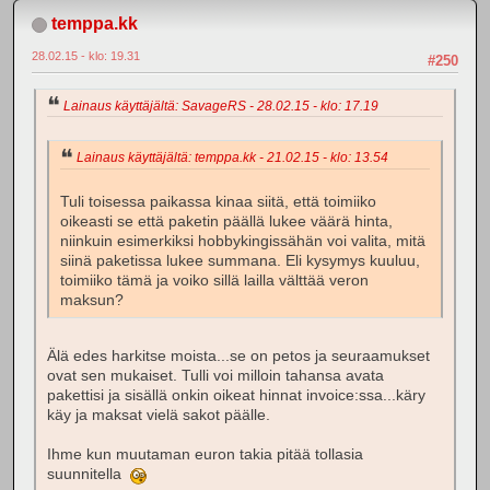
temppa.kk
28.02.15 - klo: 19.31
#250
Lainaus käyttäjältä: SavageRS - 28.02.15 - klo: 17.19
Lainaus käyttäjältä: temppa.kk - 21.02.15 - klo: 13.54
Tuli toisessa paikassa kinaa siitä, että toimiiko
oikeasti se että paketin päällä lukee väärä hinta,
niinkuin esimerkiksi hobbykingissähän voi valita, mitä
siinä paketissa lukee summana. Eli kysymys kuuluu,
toimiiko tämä ja voiko sillä lailla välttää veron
maksun?
Älä edes harkitse moista...se on petos ja seuraamukset
ovat sen mukaiset. Tulli voi milloin tahansa avata
pakettisi ja sisällä onkin oikeat hinnat invoice:ssa...käry
käy ja maksat vielä sakot päälle.
Ihme kun muutaman euron takia pitää tollasia
suunnitella