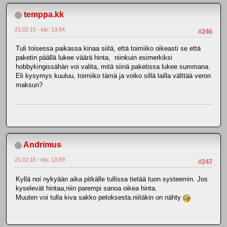
temppa.kk
21.02.15 - klo: 13.54
#246
Tuli toisessa paikassa kinaa siitä, että toimiiko oikeasti se että
paketin päällä lukee väärä hinta, niinkuin esimerkiksi
hobbykingissähän voi valita, mitä siinä paketissa lukee summana.
Eli kysymys kuuluu, toimiiko tämä ja voiko sillä lailla välttää veron
maksun?
Andrimus
21.02.15 - klo: 13.59
#247
Kyllä noi nykyään aika pitkälle tullissa tietää tuon systeemin. Jos
kyselevät hintaa,niin parempi sanoa oikea hinta.
Muuten voi tulla kiva sakko petoksesta.niitäkin on nähty