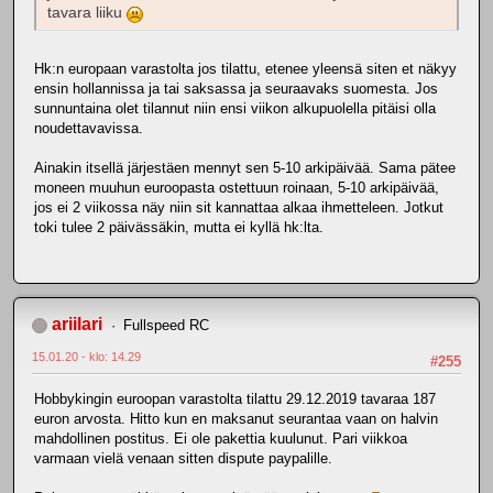
tavara liiku
Hk:n europaan varastolta jos tilattu, etenee yleensä siten et näkyy
ensin hollannissa ja tai saksassa ja seuraavaks suomesta. Jos
sunnuntaina olet tilannut niin ensi viikon alkupuolella pitäisi olla
noudettavavissa.
Ainakin itsellä järjestäen mennyt sen 5-10 arkipäivää. Sama pätee
moneen muuhun euroopasta ostettuun roinaan, 5-10 arkipäivää,
jos ei 2 viikossa näy niin sit kannattaa alkaa ihmetteleen. Jotkut
toki tulee 2 päivässäkin, mutta ei kyllä hk:lta.
ariilari
Fullspeed RC
15.01.20 - klo: 14.29
#255
Hobbykingin euroopan varastolta tilattu 29.12.2019 tavaraa 187
euron arvosta. Hitto kun en maksanut seurantaa vaan on halvin
mahdollinen postitus. Ei ole pakettia kuulunut. Pari viikkoa
varmaan vielä venaan sitten dispute paypalille.