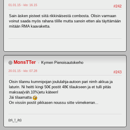
01.01.15 - klo: 16.15
#242
Sain äsken pisteet siitä rikkinäisestä combosta. Olisin varmaan
voinut saada myös rahana tilille mutta sanoin etten ala täyttämään
mitään RMA kaavaketta.
MonsTTer
Kymen Pienoisautokerho
20.01.15 - klo: 07.28
#243
Oisin tilannu kummipojan joululahja-autoon pari nimh akkua ja
laturin. Ni heitti kingi 50€ postit 48€ tilaukseen ja et tulli pitäs
maksaa(väh.10%)etu käteen!
Jäi tilaamatta
On vissiin postit pikkasen noussu sitte viimekerran...
(o\_!_/o)