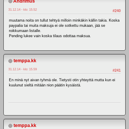
Andrimus
31.12.14 - klo: 15.52
#240
muutama noita on tullut tehtyä milloin minkäkin källin takia. Koska
paypalia tai muita maksuja ei ole sotkettu mukaan, jää se
roikkumaan listalle.
Pending lukee vain koska tilaus odottaa maksua.
temppa.kk
31.12.14 - klo: 15.59
#241
En minä nyt aivan tyhmä ole. Tietysti otin yhteyttä mutta kun ei
kuulunut sieltä mitään nion päätin kysäistä.
temppa.kk