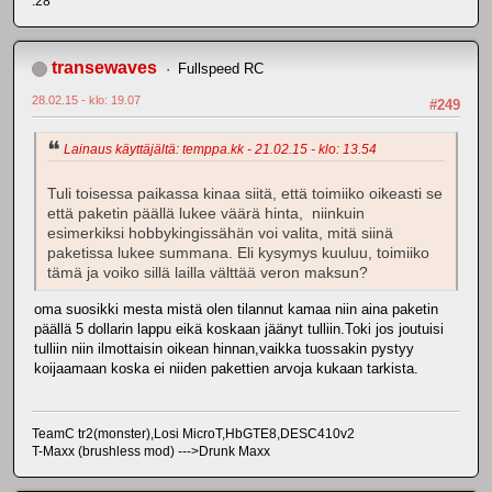
.28*
transewaves
Fullspeed RC
28.02.15 - klo: 19.07
#249
Lainaus käyttäjältä: temppa.kk - 21.02.15 - klo: 13.54
Tuli toisessa paikassa kinaa siitä, että toimiiko oikeasti se
että paketin päällä lukee väärä hinta, niinkuin
esimerkiksi hobbykingissähän voi valita, mitä siinä
paketissa lukee summana. Eli kysymys kuuluu, toimiiko
tämä ja voiko sillä lailla välttää veron maksun?
oma suosikki mesta mistä olen tilannut kamaa niin aina paketin
päällä 5 dollarin lappu eikä koskaan jäänyt tulliin.Toki jos joutuisi
tulliin niin ilmottaisin oikean hinnan,vaikka tuossakin pystyy
koijaamaan koska ei niiden pakettien arvoja kukaan tarkista.
TeamC tr2(monster),Losi MicroT,HbGTE8,DESC410v2
T-Maxx (brushless mod) --->Drunk Maxx