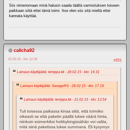
Siis nimenomaan minä halusin saada täältä varmistuksen toiseen
paikkaan siitä ettei tämä toimi. Itse olen siis sitä mieltä ettei
kannata käyttää.
calicha92
01.03.15 - klo: 12.39
#251
Lainaus käyttäjältä: temppa.kk - 28.02.15 - klo: 19.31
Lainaus käyttäjältä: SavageRS - 28.02.15 - klo: 17.19
Lainaus käyttäjältä: temppa.kk - 21.02.15 - klo: 13.54
Tuli toisessa paikassa kinaa siitä, että toimiiko
oikeasti se että paketin päällä lukee väärä hinta,
niinkuin esimerkiksi hobbykingissähän voi valita,
mitä siinä paketissa lukee summana. Eli kysymys