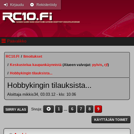
Kirjaudu
Rekisteröidy
Päävalikko
RC10.FI
/
Ilmoitukset
/
Keskustelua kaupankäynnistä
(Alueen valvojat:
pylvis
,
rjf
)
/
Hobbykingin tilauksista...
Hobbykingin tilauksista...
Aloittaja mikkis34, 03.03.12 - klo: 10.06
1
...
6
7
8
9
Sivuja
SIIRRY ALAS
KÄYTTÄJÄN TOIMET