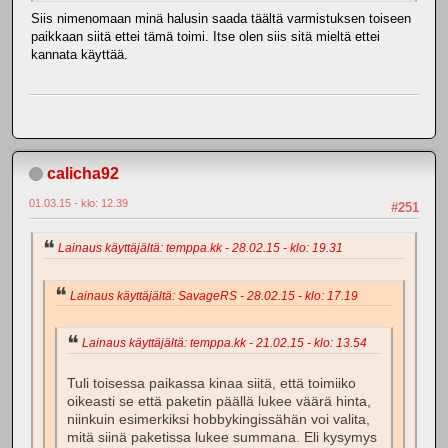
Siis nimenomaan minä halusin saada täältä varmistuksen toiseen
paikkaan siitä ettei tämä toimi. Itse olen siis sitä mieltä ettei
kannata käyttää.
calicha92
01.03.15 - klo: 12.39
#251
Lainaus käyttäjältä: temppa.kk - 28.02.15 - klo: 19.31
Lainaus käyttäjältä: SavageRS - 28.02.15 - klo: 17.19
Lainaus käyttäjältä: temppa.kk - 21.02.15 - klo: 13.54
Tuli toisessa paikassa kinaa siitä, että toimiiko
oikeasti se että paketin päällä lukee väärä hinta,
niinkuin esimerkiksi hobbykingissähän voi valita,
mitä siinä paketissa lukee summana. Eli kysymys