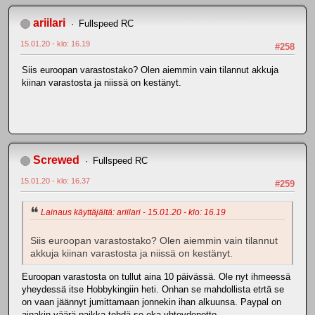
ariilari
Fullspeed RC
15.01.20 - klo: 16.19
#258
Siis euroopan varastostako? Olen aiemmin vain tilannut akkuja
kiinan varastosta ja niissä on kestänyt.
Screwed
Fullspeed RC
15.01.20 - klo: 16.37
#259
Lainaus käyttäjältä: ariilari - 15.01.20 - klo: 16.19
Siis euroopan varastostako? Olen aiemmin vain tilannut
akkuja kiinan varastosta ja niissä on kestänyt.
Euroopan varastosta on tullut aina 10 päivässä. Ole nyt ihmeessä
yheydessä itse Hobbykingiin heti. Onhan se mahdollista etrtä se
on vaan jäännyt jumittamaan jonnekin ihan alkuunsa. Paypal on
ainakin väärä paikka tehdä se eka yhteydenotto.