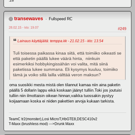
.28*
transewaves
Fullspeed RC
28.02.15 - klo: 19.07
#249
Lainaus käyttäjältä: temppa.kk - 21.02.15 - klo: 13.54
Tuli toisessa paikassa kinaa siitä, että toimiiko oikeasti se
että paketin päällä lukee väärä hinta, niinkuin
esimerkiksi hobbykingissähän voi valita, mitä siinä
paketissa lukee summana. Eli kysymys kuuluu, toimiiko
tämä ja voiko sillä lailla välttää veron maksun?
oma suosikki mesta mistä olen tilannut kamaa niin aina paketin
päällä 5 dollarin lappu eikä koskaan jäänyt tulliin.Toki jos joutuisi
tulliin niin ilmottaisin oikean hinnan,vaikka tuossakin pystyy
koijaamaan koska ei niiden pakettien arvoja kukaan tarkista.
TeamC tr2(monster),Losi MicroT,HbGTE8,DESC410v2
T-Maxx (brushless mod) --->Drunk Maxx