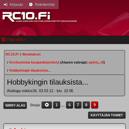
Kirjaudu
Rekisteröidy
Päävalikko
RC10.FI
/
Ilmoitukset
/
Keskustelua kaupankäynnistä
(Alueen valvojat:
pylvis
,
rjf
)
/
Hobbykingin tilauksista...
Hobbykingin tilauksista...
Aloittaja mikkis34, 03.03.12 - klo: 10.06
1
...
6
7
8
9
Sivuja
SIIRRY ALAS
KÄYTTÄJÄN TOIMET