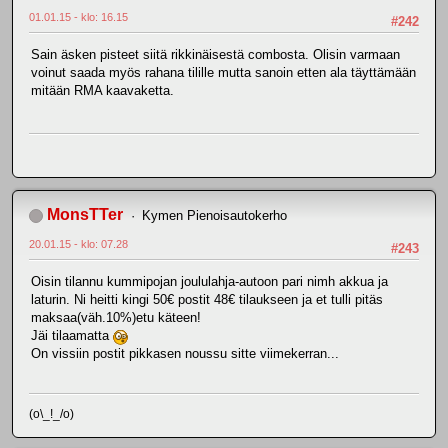
01.01.15 - klo: 16.15
#242
Sain äsken pisteet siitä rikkinäisestä combosta. Olisin varmaan
voinut saada myös rahana tilille mutta sanoin etten ala täyttämään
mitään RMA kaavaketta.
MonsTTer
Kymen Pienoisautokerho
20.01.15 - klo: 07.28
#243
Oisin tilannu kummipojan joululahja-autoon pari nimh akkua ja
laturin. Ni heitti kingi 50€ postit 48€ tilaukseen ja et tulli pitäs
maksaa(väh.10%)etu käteen!
Jäi tilaamatta
On vissiin postit pikkasen noussu sitte viimekerran...
(o\_!_/o)