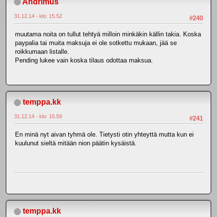
Andrimus
31.12.14 - klo: 15.52
#240
muutama noita on tullut tehtyä milloin minkäkin källin takia. Koska
paypalia tai muita maksuja ei ole sotkettu mukaan, jää se
roikkumaan listalle.
Pending lukee vain koska tilaus odottaa maksua.
temppa.kk
31.12.14 - klo: 15.59
#241
En minä nyt aivan tyhmä ole. Tietysti otin yhteyttä mutta kun ei
kuulunut sieltä mitään nion päätin kysäistä.
temppa.kk