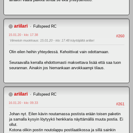
ariilari
Fullspeed RC
15.01.20 - klo: 17.38
#260
Viimeisin muokkaus
: 15.01.20 - klo: 17.48 käyttäjältä ariilari
Olin eilen heihin yhteydessä. Kehoittivat vain odottamaan.
Seuraavalla kerralla ehdottomasti maksettava lisää että saa tuon
seurannan. Ainakin jos hiemankaan arvokkaampi tilaus.
ariilari
Fullspeed RC
16.01.20 - klo: 09.33
#261
Johan nyt. Eilen kävin noutamassa postista erään toisen paketin
ja samalla kysyin löytyykö henkkaria näyttämällä muuta postia. Ei
ollut.
Kotona olikin postin noutolappu postilaatikossa ja sillä sainkin