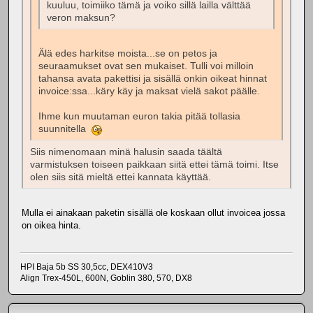
kuuluu, toimiiko tämä ja voiko sillä lailla välttää
veron maksun?
Älä edes harkitse moista...se on petos ja
seuraamukset ovat sen mukaiset. Tulli voi milloin
tahansa avata pakettisi ja sisällä onkin oikeat hinnat
invoice:ssa...käry käy ja maksat vielä sakot päälle.
Ihme kun muutaman euron takia pitää tollasia
suunnitella
Siis nimenomaan minä halusin saada täältä
varmistuksen toiseen paikkaan siitä ettei tämä toimi. Itse
olen siis sitä mieltä ettei kannata käyttää.
Mulla ei ainakaan paketin sisällä ole koskaan ollut invoicea jossa
on oikea hinta.
HPI Baja 5b SS 30,5cc, DEX410V3
Align Trex-450L, 600N, Goblin 380, 570, DX8