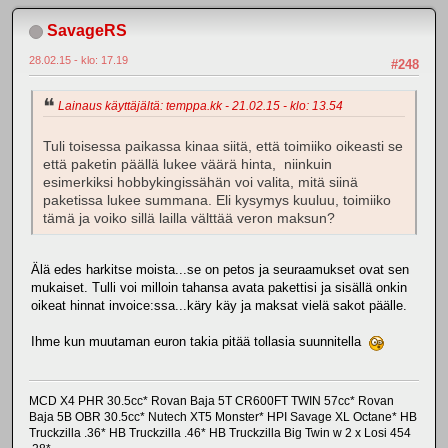
SavageRS
28.02.15 - klo: 17.19
#248
Lainaus käyttäjältä: temppa.kk - 21.02.15 - klo: 13.54
Tuli toisessa paikassa kinaa siitä, että toimiiko oikeasti se
että paketin päällä lukee väärä hinta, niinkuin
esimerkiksi hobbykingissähän voi valita, mitä siinä
paketissa lukee summana. Eli kysymys kuuluu, toimiiko
tämä ja voiko sillä lailla välttää veron maksun?
Älä edes harkitse moista...se on petos ja seuraamukset ovat sen
mukaiset. Tulli voi milloin tahansa avata pakettisi ja sisällä onkin
oikeat hinnat invoice:ssa...käry käy ja maksat vielä sakot päälle.
Ihme kun muutaman euron takia pitää tollasia suunnitella
MCD X4 PHR 30.5cc* Rovan Baja 5T CR600FT TWIN 57cc* Rovan
Baja 5B OBR 30.5cc* Nutech XT5 Monster* HPI Savage XL Octane* HB
Truckzilla .36* HB Truckzilla .46* HB Truckzilla Big Twin w 2 x Losi 454