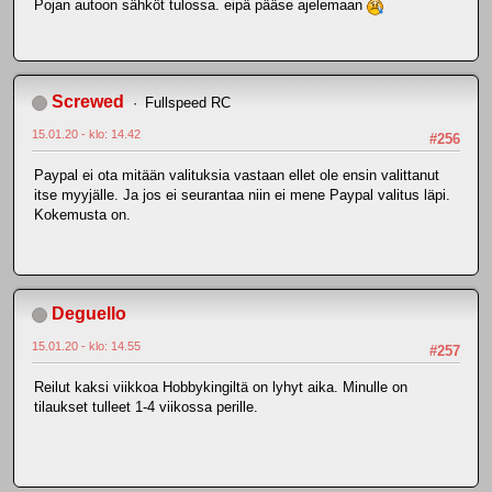
Pojan autoon sähköt tulossa. eipä pääse ajelemaan
Screwed
Fullspeed RC
15.01.20 - klo: 14.42
#256
Paypal ei ota mitään valituksia vastaan ellet ole ensin valittanut
itse myyjälle. Ja jos ei seurantaa niin ei mene Paypal valitus läpi.
Kokemusta on.
Deguello
15.01.20 - klo: 14.55
#257
Reilut kaksi viikkoa Hobbykingiltä on lyhyt aika. Minulle on
tilaukset tulleet 1-4 viikossa perille.