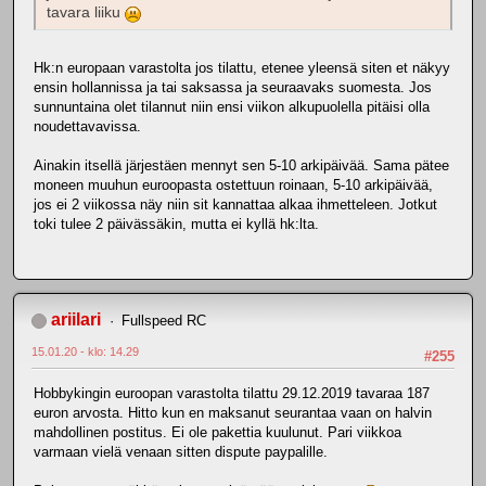
tavara liiku
Hk:n europaan varastolta jos tilattu, etenee yleensä siten et näkyy
ensin hollannissa ja tai saksassa ja seuraavaks suomesta. Jos
sunnuntaina olet tilannut niin ensi viikon alkupuolella pitäisi olla
noudettavavissa.
Ainakin itsellä järjestäen mennyt sen 5-10 arkipäivää. Sama pätee
moneen muuhun euroopasta ostettuun roinaan, 5-10 arkipäivää,
jos ei 2 viikossa näy niin sit kannattaa alkaa ihmetteleen. Jotkut
toki tulee 2 päivässäkin, mutta ei kyllä hk:lta.
ariilari
Fullspeed RC
15.01.20 - klo: 14.29
#255
Hobbykingin euroopan varastolta tilattu 29.12.2019 tavaraa 187
euron arvosta. Hitto kun en maksanut seurantaa vaan on halvin
mahdollinen postitus. Ei ole pakettia kuulunut. Pari viikkoa
varmaan vielä venaan sitten dispute paypalille.