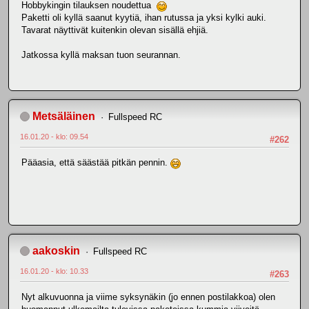
Hobbykingin tilauksen noudettua
Paketti oli kyllä saanut kyytiä, ihan rutussa ja yksi kylki auki.
Tavarat näyttivät kuitenkin olevan sisällä ehjiä.
Jatkossa kyllä maksan tuon seurannan.
Metsäläinen
Fullspeed RC
16.01.20 - klo: 09.54
#262
Pääasia, että säästää pitkän pennin.
aakoskin
Fullspeed RC
16.01.20 - klo: 10.33
#263
Nyt alkuvuonna ja viime syksynäkin (jo ennen postilakkoa) olen