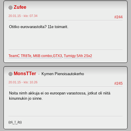
Zufee
20.01.15 - klo: 07.34
#244
Otitko eurovarastolta? 11e toimarit.
TeamC TR8Te
,
M6B combo
,
GTX3
,
Turnigy 5Ah 2Sx2
MonsTTer
Kymen Pienoisautokerho
20.01.15 - klo: 10.26
#245
Noita nimh akkuja ei oo euroopan varastossa, jotkut oli niitä
kinunnukin jo sinne.
(o\_!_/o)