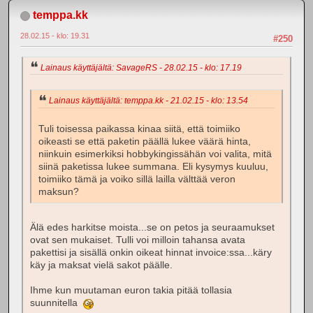
temppa.kk
28.02.15 - klo: 19.31
#250
Lainaus käyttäjältä: SavageRS - 28.02.15 - klo: 17.19
Lainaus käyttäjältä: temppa.kk - 21.02.15 - klo: 13.54
Tuli toisessa paikassa kinaa siitä, että toimiiko
oikeasti se että paketin päällä lukee väärä hinta,
niinkuin esimerkiksi hobbykingissähän voi valita, mitä
siinä paketissa lukee summana. Eli kysymys kuuluu,
toimiiko tämä ja voiko sillä lailla välttää veron
maksun?
Älä edes harkitse moista...se on petos ja seuraamukset
ovat sen mukaiset. Tulli voi milloin tahansa avata
pakettisi ja sisällä onkin oikeat hinnat invoice:ssa...käry
käy ja maksat vielä sakot päälle.
Ihme kun muutaman euron takia pitää tollasia
suunnitella