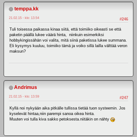
temppa.kk
21.02.15 - klo: 13.54
#246
Tuli toisessa paikassa kinaa siitä, että toimiiko oikeasti se että
paketin päällä lukee väärä hinta, niinkuin esimerkiksi
hobbykingissähän voi valita, mitä siinä paketissa lukee summana.
Eli kysymys kuuluu, toimiiko tämä ja voiko sillä lailla välttää veron
maksun?
Andrimus
21.02.15 - klo: 13.59
#247
Kyllä noi nykyään aika pitkälle tullissa tietää tuon systeemin. Jos
kyselevät hintaa,niin parempi sanoa oikea hinta.
Muuten voi tulla kiva sakko petoksesta.niitäkin on nähty