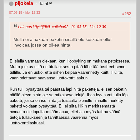
pijokela
TamUA
07.03.15 - klo: 12.33
#252
Lainaus käyttäjältä: calicha92 - 01.03.15 - klo: 12.39
Mulla ei ainakaan paketin sisällä ole koskaan ollut
invoicea jossa on oikea hinta.
Ei siellä varmaan olekaan, kun Hobbyking on mukana petoksessa.
Mutta joskus siitä nettitullauksesta pitää lähettää tositteet sinne
tullille. Ja en usko, että siihen kelpaa väärennetty kuitti HK:lta,
vaan odottavat saavansa luottokorttilaskun.
Kun tulli pysäyttää tai päästää läpi niitä paketteja, ei sen paketin
päällä oleva hinta ole se ratkaiseva tekijä. Ihan hyvin voi tulla läpi
paketti, jossa on iso hinta ja toisaalta pienelle hinnalle merkitty
paketti voidaan pysäyttää. Eli ei siitä HK:n merkitsemästä
hinnasta ole lopulta mitään apua, ellet aio myös laittaa vääriä
tietoja tullaukseen ja tarvittaessa väärennä myös
luottokorttilaskuasi.