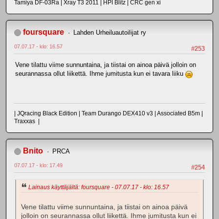
Tamiya DF-03Ra | Xray T3 2011 | HPI Blitz | CRC gen xi
foursquare
Lahden Urheiluautoilijat ry
07.07.17 - klo: 16.57
#253
Vene tilattu viime sunnuntaina, ja tiistai on ainoa päivä jolloin on
seurannassa ollut liikettä. Ihme jumitusta kun ei tavara liiku
| JQracing Black Edition | Team Durango DEX410 v3 | Associated B5m |
Traxxas |
Bnito
PRCA
07.07.17 - klo: 17.49
#254
Lainaus käyttäjältä: foursquare - 07.07.17 - klo: 16.57
Vene tilattu viime sunnuntaina, ja tiistai on ainoa päivä
jolloin on seurannassa ollut liikettä. Ihme jumitusta kun ei