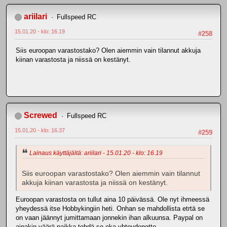
ariilari
Fullspeed RC
15.01.20 - klo: 16.19
#258
Siis euroopan varastostako? Olen aiemmin vain tilannut akkuja
kiinan varastosta ja niissä on kestänyt.
Screwed
Fullspeed RC
15.01.20 - klo: 16.37
#259
Lainaus käyttäjältä: ariilari - 15.01.20 - klo: 16.19
Siis euroopan varastostako? Olen aiemmin vain tilannut
akkuja kiinan varastosta ja niissä on kestänyt.
Euroopan varastosta on tullut aina 10 päivässä. Ole nyt ihmeessä
yheydessä itse Hobbykingiin heti. Onhan se mahdollista etrtä se
on vaan jäännyt jumittamaan jonnekin ihan alkuunsa. Paypal on
ainakin väärä paikka tehdä se eka yhteydenotto.