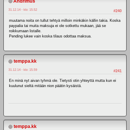
Andrimus
31.12.14 - klo: 15.52
#240
muutama noita on tullut tehtyä milloin minkäkin källin takia. Koska
paypalia tai muita maksuja ei ole sotkettu mukaan, jää se
roikkumaan listalle.
Pending lukee vain koska tilaus odottaa maksua.
temppa.kk
31.12.14 - klo: 15.59
#241
En minä nyt aivan tyhmä ole. Tietysti otin yhteyttä mutta kun ei
kuulunut sieltä mitään nion päätin kysäistä.
temppa.kk