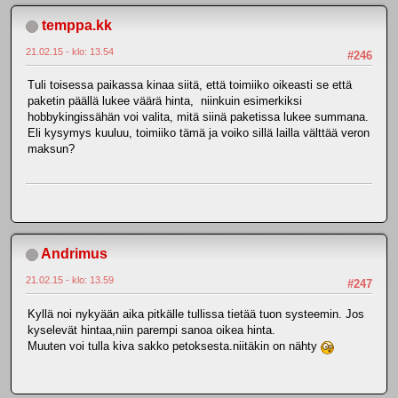
temppa.kk
21.02.15 - klo: 13.54
#246
Tuli toisessa paikassa kinaa siitä, että toimiiko oikeasti se että
paketin päällä lukee väärä hinta, niinkuin esimerkiksi
hobbykingissähän voi valita, mitä siinä paketissa lukee summana.
Eli kysymys kuuluu, toimiiko tämä ja voiko sillä lailla välttää veron
maksun?
Andrimus
21.02.15 - klo: 13.59
#247
Kyllä noi nykyään aika pitkälle tullissa tietää tuon systeemin. Jos
kyselevät hintaa,niin parempi sanoa oikea hinta.
Muuten voi tulla kiva sakko petoksesta.niitäkin on nähty