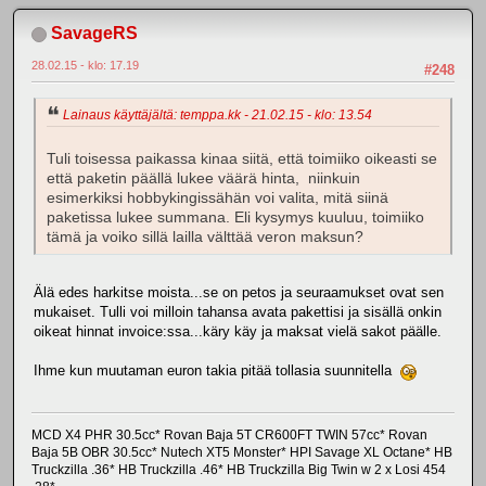
SavageRS
28.02.15 - klo: 17.19
#248
Lainaus käyttäjältä: temppa.kk - 21.02.15 - klo: 13.54
Tuli toisessa paikassa kinaa siitä, että toimiiko oikeasti se
että paketin päällä lukee väärä hinta, niinkuin
esimerkiksi hobbykingissähän voi valita, mitä siinä
paketissa lukee summana. Eli kysymys kuuluu, toimiiko
tämä ja voiko sillä lailla välttää veron maksun?
Älä edes harkitse moista...se on petos ja seuraamukset ovat sen
mukaiset. Tulli voi milloin tahansa avata pakettisi ja sisällä onkin
oikeat hinnat invoice:ssa...käry käy ja maksat vielä sakot päälle.
Ihme kun muutaman euron takia pitää tollasia suunnitella
MCD X4 PHR 30.5cc* Rovan Baja 5T CR600FT TWIN 57cc* Rovan
Baja 5B OBR 30.5cc* Nutech XT5 Monster* HPI Savage XL Octane* HB
Truckzilla .36* HB Truckzilla .46* HB Truckzilla Big Twin w 2 x Losi 454