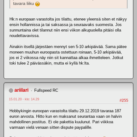
tavara liiku
Hk:n europaan varastolta jos tilattu, etenee yleensä siten et näkyy
ensin hollannissa ja tai saksassa ja seuraavaks suomesta. Jos
sunnuntaina olet tilannut niin ensi viikon alkupuolella pitäisi olla
noudettavavissa.
Ainakin itsellä järjestäen mennyt sen 5-10 arkipäivää. Sama pätee
moneen muuhun euroopasta ostettuun roinaan, 5-10 arkipäivää,
jos ei 2 viikossa näy niin sit kannattaa alkaa ihmetteleen. Jotkut
toki tulee 2 päivässäkin, mutta ei kyllä hk:lta.
ariilari
Fullspeed RC
15.01.20 - klo: 14.29
#255
Hobbykingin euroopan varastolta tilattu 29.12.2019 tavaraa 187
euron arvosta. Hitto kun en maksanut seurantaa vaan on halvin
mahdollinen postitus. Ei ole pakettia kuulunut. Pari viikkoa
varmaan vielä venaan sitten dispute paypalille.