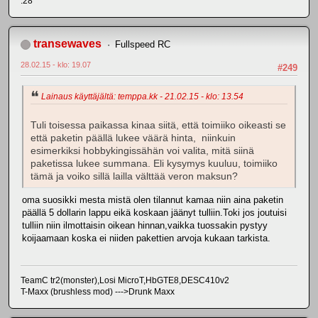
.28*
transewaves
Fullspeed RC
28.02.15 - klo: 19.07
#249
Lainaus käyttäjältä: temppa.kk - 21.02.15 - klo: 13.54
Tuli toisessa paikassa kinaa siitä, että toimiiko oikeasti se
että paketin päällä lukee väärä hinta, niinkuin
esimerkiksi hobbykingissähän voi valita, mitä siinä
paketissa lukee summana. Eli kysymys kuuluu, toimiiko
tämä ja voiko sillä lailla välttää veron maksun?
oma suosikki mesta mistä olen tilannut kamaa niin aina paketin
päällä 5 dollarin lappu eikä koskaan jäänyt tulliin.Toki jos joutuisi
tulliin niin ilmottaisin oikean hinnan,vaikka tuossakin pystyy
koijaamaan koska ei niiden pakettien arvoja kukaan tarkista.
TeamC tr2(monster),Losi MicroT,HbGTE8,DESC410v2
T-Maxx (brushless mod) --->Drunk Maxx