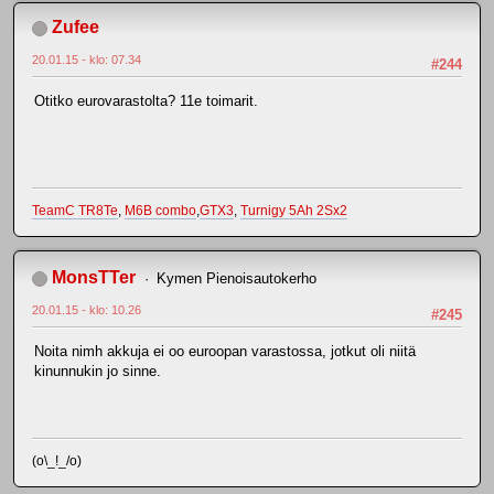
Zufee
20.01.15 - klo: 07.34
#244
Otitko eurovarastolta? 11e toimarit.
TeamC TR8Te
,
M6B combo
,
GTX3
,
Turnigy 5Ah 2Sx2
MonsTTer
Kymen Pienoisautokerho
20.01.15 - klo: 10.26
#245
Noita nimh akkuja ei oo euroopan varastossa, jotkut oli niitä
kinunnukin jo sinne.
(o\_!_/o)