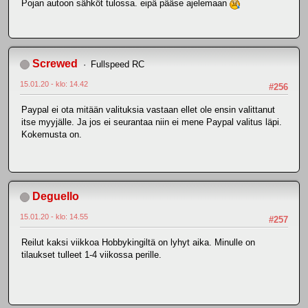
Pojan autoon sähköt tulossa. eipä pääse ajelemaan
Screwed
Fullspeed RC
15.01.20 - klo: 14.42
#256
Paypal ei ota mitään valituksia vastaan ellet ole ensin valittanut
itse myyjälle. Ja jos ei seurantaa niin ei mene Paypal valitus läpi.
Kokemusta on.
Deguello
15.01.20 - klo: 14.55
#257
Reilut kaksi viikkoa Hobbykingiltä on lyhyt aika. Minulle on
tilaukset tulleet 1-4 viikossa perille.