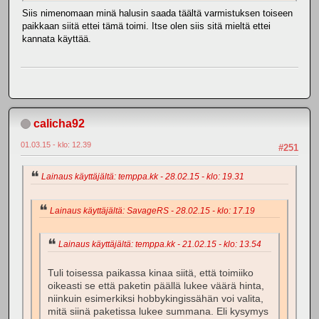
Siis nimenomaan minä halusin saada täältä varmistuksen toiseen
paikkaan siitä ettei tämä toimi. Itse olen siis sitä mieltä ettei
kannata käyttää.
calicha92
01.03.15 - klo: 12.39
#251
Lainaus käyttäjältä: temppa.kk - 28.02.15 - klo: 19.31
Lainaus käyttäjältä: SavageRS - 28.02.15 - klo: 17.19
Lainaus käyttäjältä: temppa.kk - 21.02.15 - klo: 13.54
Tuli toisessa paikassa kinaa siitä, että toimiiko
oikeasti se että paketin päällä lukee väärä hinta,
niinkuin esimerkiksi hobbykingissähän voi valita,
mitä siinä paketissa lukee summana. Eli kysymys