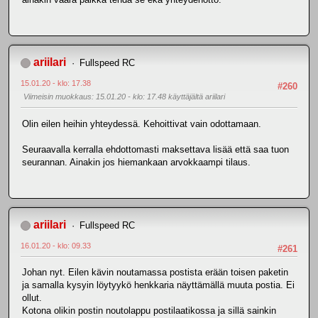
ariilari
Fullspeed RC
15.01.20 - klo: 17.38
#260
Viimeisin muokkaus
: 15.01.20 - klo: 17.48 käyttäjältä ariilari
Olin eilen heihin yhteydessä. Kehoittivat vain odottamaan.
Seuraavalla kerralla ehdottomasti maksettava lisää että saa tuon
seurannan. Ainakin jos hiemankaan arvokkaampi tilaus.
ariilari
Fullspeed RC
16.01.20 - klo: 09.33
#261
Johan nyt. Eilen kävin noutamassa postista erään toisen paketin
ja samalla kysyin löytyykö henkkaria näyttämällä muuta postia. Ei
ollut.
Kotona olikin postin noutolappu postilaatikossa ja sillä sainkin