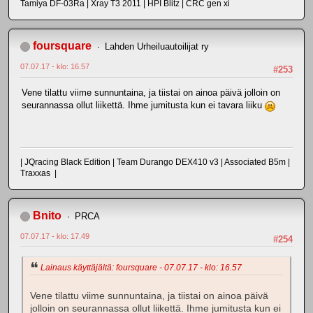
Tamiya DF-03Ra | Xray T3 2011 | HPI Blitz | CRC gen xi
foursquare
Lahden Urheiluautoilijat ry
07.07.17 - klo: 16.57
#253
Vene tilattu viime sunnuntaina, ja tiistai on ainoa päivä jolloin on
seurannassa ollut liikettä. Ihme jumitusta kun ei tavara liiku
| JQracing Black Edition | Team Durango DEX410 v3 | Associated B5m |
Traxxas |
Bnito
PRCA
07.07.17 - klo: 17.49
#254
Lainaus käyttäjältä: foursquare - 07.07.17 - klo: 16.57
Vene tilattu viime sunnuntaina, ja tiistai on ainoa päivä
jolloin on seurannassa ollut liikettä. Ihme jumitusta kun ei