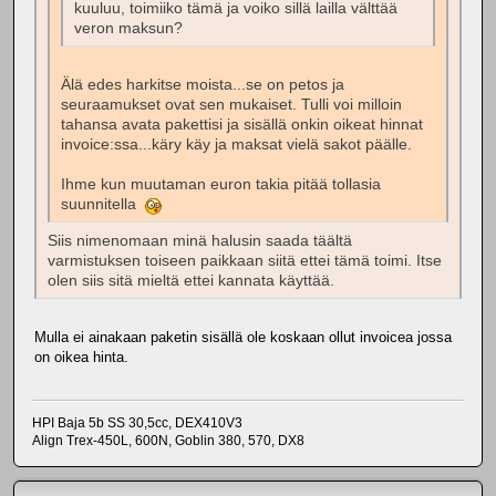
kuuluu, toimiiko tämä ja voiko sillä lailla välttää
veron maksun?
Älä edes harkitse moista...se on petos ja
seuraamukset ovat sen mukaiset. Tulli voi milloin
tahansa avata pakettisi ja sisällä onkin oikeat hinnat
invoice:ssa...käry käy ja maksat vielä sakot päälle.
Ihme kun muutaman euron takia pitää tollasia
suunnitella
Siis nimenomaan minä halusin saada täältä
varmistuksen toiseen paikkaan siitä ettei tämä toimi. Itse
olen siis sitä mieltä ettei kannata käyttää.
Mulla ei ainakaan paketin sisällä ole koskaan ollut invoicea jossa
on oikea hinta.
HPI Baja 5b SS 30,5cc, DEX410V3
Align Trex-450L, 600N, Goblin 380, 570, DX8