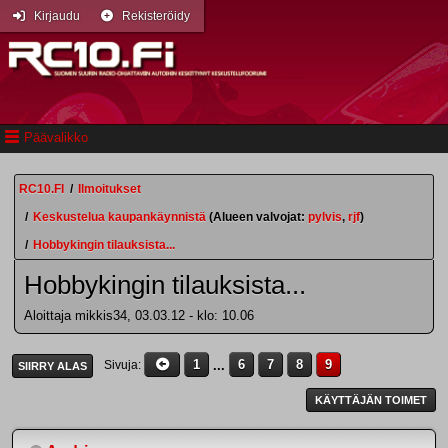
Kirjaudu
Rekisteröidy
Päävalikko
RC10.FI
/
Ilmoitukset
/
Keskustelua kaupankäynnistä
(Alueen valvojat:
pylvis
,
rjf
)
/
Hobbykingin tilauksista...
Hobbykingin tilauksista...
Aloittaja mikkis34, 03.03.12 - klo: 10.06
1
...
6
7
8
9
Sivuja
SIIRRY ALAS
KÄYTTÄJÄN TOIMET