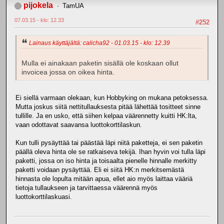
pijokela
TamUA
07.03.15 - klo: 12.33
#252
Lainaus käyttäjältä: calicha92 - 01.03.15 - klo: 12.39
Mulla ei ainakaan paketin sisällä ole koskaan ollut
invoicea jossa on oikea hinta.
Ei siellä varmaan olekaan, kun Hobbyking on mukana petoksessa.
Mutta joskus siitä nettitullauksesta pitää lähettää tositteet sinne
tullille. Ja en usko, että siihen kelpaa väärennetty kuitti HK:lta,
vaan odottavat saavansa luottokorttilaskun.
Kun tulli pysäyttää tai päästää läpi niitä paketteja, ei sen paketin
päällä oleva hinta ole se ratkaiseva tekijä. Ihan hyvin voi tulla läpi
paketti, jossa on iso hinta ja toisaalta pienelle hinnalle merkitty
paketti voidaan pysäyttää. Eli ei siitä HK:n merkitsemästä
hinnasta ole lopulta mitään apua, ellet aio myös laittaa vääriä
tietoja tullaukseen ja tarvittaessa väärennä myös
luottokorttilaskuasi.