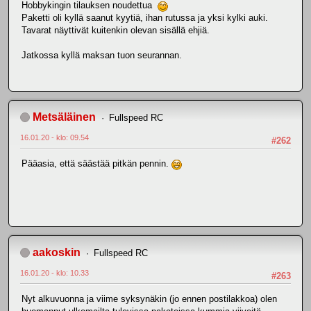
Hobbykingin tilauksen noudettua
Paketti oli kyllä saanut kyytiä, ihan rutussa ja yksi kylki auki.
Tavarat näyttivät kuitenkin olevan sisällä ehjiä.
Jatkossa kyllä maksan tuon seurannan.
Metsäläinen
Fullspeed RC
16.01.20 - klo: 09.54
#262
Pääasia, että säästää pitkän pennin.
aakoskin
Fullspeed RC
16.01.20 - klo: 10.33
#263
Nyt alkuvuonna ja viime syksynäkin (jo ennen postilakkoa) olen