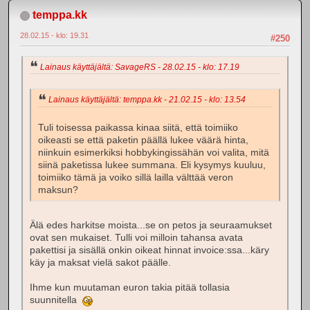
temppa.kk
28.02.15 - klo: 19.31
#250
Lainaus käyttäjältä: SavageRS - 28.02.15 - klo: 17.19
Lainaus käyttäjältä: temppa.kk - 21.02.15 - klo: 13.54
Tuli toisessa paikassa kinaa siitä, että toimiiko
oikeasti se että paketin päällä lukee väärä hinta,
niinkuin esimerkiksi hobbykingissähän voi valita, mitä
siinä paketissa lukee summana. Eli kysymys kuuluu,
toimiiko tämä ja voiko sillä lailla välttää veron
maksun?
Älä edes harkitse moista...se on petos ja seuraamukset
ovat sen mukaiset. Tulli voi milloin tahansa avata
pakettisi ja sisällä onkin oikeat hinnat invoice:ssa...käry
käy ja maksat vielä sakot päälle.
Ihme kun muutaman euron takia pitää tollasia
suunnitella