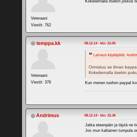
Kokeilemalla itsekin joskus t
Veteraani
Viestit: 762
temppa.kk
08.12.14 - klo: 22.05
Lainaus käyttäjältä: Andri
Onnistuu se ilman baypali
Kokeilemalla itsekin josk
Veteraani
Viestit: 376
Kun menen tuohon paypal kohta
Andrimus
08.12.14 - klo: 22.36
Jatka eteenpäin ja täytä ne tie
Jos mun kaltainen tumpula on