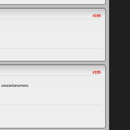
#194
#195
on seurantanumero.