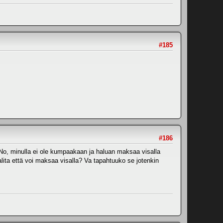
#185
#186
n. No, minulla ei ole kumpaakaan ja haluan maksaa visalla
alita että voi maksaa visalla? Va tapahtuuko se jotenkin