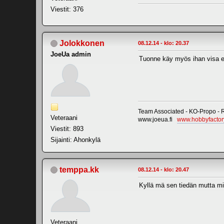
Viestit: 376
Jolokkonen
08.12.14 - klo: 20.37
JoeUa admin
Tuonne käy myös ihan visa e
Team Associated - KO-Propo -
Veteraani
www.joeua.fi
www.hobbyfactory
Viestit: 893
Sijainti: Ahonkylä
temppa.kk
08.12.14 - klo: 20.47
Kyllä mä sen tiedän mutta m
Veteraani