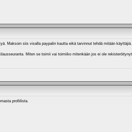
tyä. Maksoin siis visalla paypalin kautta eikä tarvinnut tehdä mitään käyttäjiä.
 tilausseuranta. Miten se toimii vai toimiiko mitenkään jos ei ole rekisteröitynyt
asta profiilista.