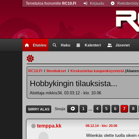
Tervetuloa foorumille
RC10.FI
Kirjaudu
Rekisteröidy
Etusivu
Haku
Kalenteri
Jäsenet
RC10.FI
/
Ilmoitukset
/
Keskustelua kaupankäynnistä
(Alueen
Hobbykingin tilauksista...
Aloittaja mikkis34, 03.03.12 - klo: 10.06
1
...
4
5
6
7
8
Sivuja
SIIRRY ALAS
temppa.kk
08.12.14 - klo: 20.06
Mitenkäs olette tuolla oikein 