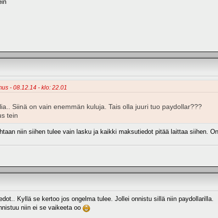
ein
mus - 08.12.14 - klo: 22.01
a.. Siinä on vain enemmän kuluja. Tais olla juuri tuo paydollar???
us tein
an niin siihen tulee vain lasku ja kaikki maksutiedot pitää laittaa siihen. O
dot.. Kyllä se kertoo jos ongelma tulee. Jollei onnistu sillä niin paydollarilla.
nistuu niin ei se vaikeeta oo