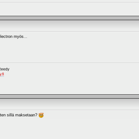
lectron myös...
 Reedy
.fi
iten sillä maksetaan?