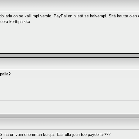
llaria on se kalliimpi versio. PayPal on niistä se halvempi. Sitä kautta olen 
 suora korttipaikka.
ypalia?
Siinä on vain enemmän kuluja. Tais olla juuri tuo paydollar???