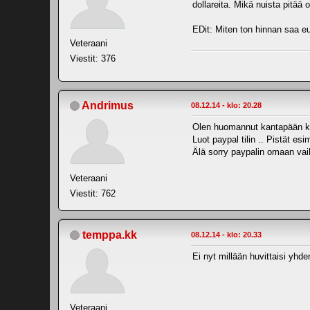
dollareita. Mikä nuista pitää 
EDit: Miten ton hinnan saa eu
Veteraani
Viestit: 376
Andrimus
08.12.14 - klo: 20.28
Olen huomannut kantapään kaut
Luot paypal tilin .. Pistät esi
Älä sorry paypalin omaan vai
Veteraani
Viestit: 762
temppa.kk
08.12.14 - klo: 20.33
Ei nyt millään huvittaisi yhd
Veteraani