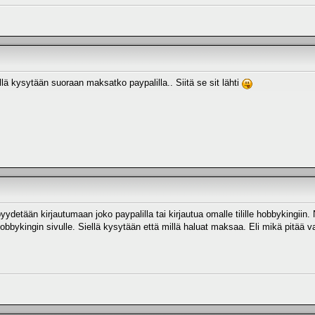
lä kysytään suoraan maksatko paypalilla.. Siitä se sit lähti
pyydetään kirjautumaan joko paypalilla tai kirjautua omalle tilille hobbykingii
hobbykingin sivulle. Siellä kysytään että millä haluat maksaa. Eli mikä pitää v