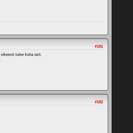
#181
ikeesti tulee kotia asti.
.
#182