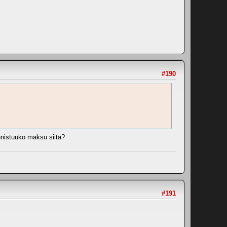
#190
nnistuuko maksu siitä?
#191