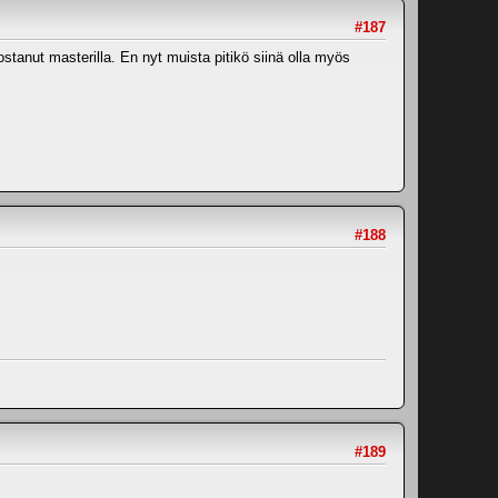
#187
ostanut masterilla. En nyt muista pitikö siinä olla myös
#188
#189