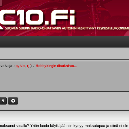
 valvojat:
pylvis
,
rjf
)
/
Hobbykingin tilauksista...
9
maksanut visalla? Yritin luoda käyttäjää niin kysyy maksutapaa ja siinä ei ole 