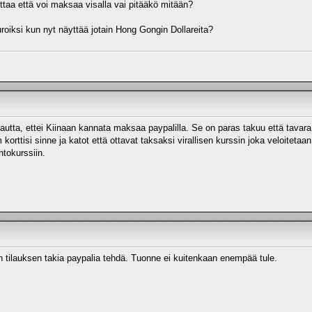
ottaa että voi maksaa visalla vai pitääkö mitään?
roiksi kun nyt näyttää jotain Hong Gongin Dollareita?
ta, ettei Kiinaan kannata maksaa paypalilla. Se on paras takuu että tavara o
m korttisi sinne ja katot että ottavat taksaksi virallisen kurssin joka veloitetaan
htokurssiin.
en tilauksen takia paypalia tehdä. Tuonne ei kuitenkaan enempää tule.