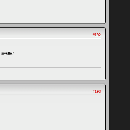
#192
 sivulle?
#193