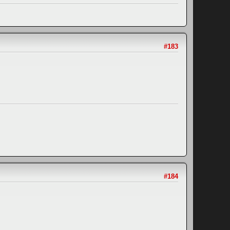
#183
#184