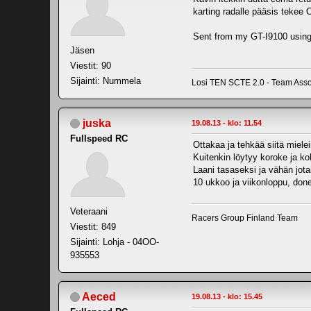
karting radalle pääsis tekee
Sent from my GT-I9100 using
Jäsen
Viestit: 90
Sijainti: Nummela
Losi TEN SCTE 2.0 - Team Asso
juska
19.08.13 - klo: 11.54
Fullspeed RC
Ottakaa ja tehkää siitä mielein
Kuitenkin löytyy koroke ja ko
Laani tasaseksi ja vähän jota
10 ukkoo ja viikonloppu, don
Veteraani
Racers Group Finland Team
Viestit: 849
Sijainti: Lohja - 04OO-
935553
Aeced
19.08.13 - klo: 15.45