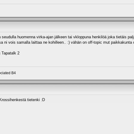
seudulla huomenna virka-ajan jälkeen tai vkloppuna henkilöä joka tietäis paljon
 ni vois samalla laittaa ne kohilleen.. :) vähän on off-topic mut paikkakunta o
 Tapatalk 2
ciated B4
) Krossihenkestä tietenki :D