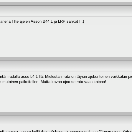
vaneria ! Ite ajelen Asson B44.1 ja LRP sähköt ! :)
tän radalla asso b4.1 llä. Mielestäni rata on täysin ajokuntoinen vaikkakin pi
an mutainen paikoitellen. Mutta kovaa ajoa se rata vaan kaipaa!
tuuttamassa.. on se kyllä ihan p*skassa kunnossa ja ihan s**tanan pieni. Kiito