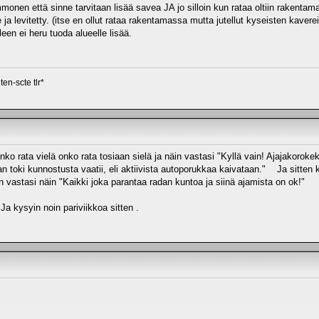
en että sinne tarvitaan lisää savea JA jo silloin kun rataa oltiin rakentamas
le ja levitetty. (itse en ollut rataa rakentamassa mutta jutellut kyseisten kav
leen ei heru tuoda alueelle lisää.
en-scte tlr*
ko rata vielä onko rata tosiaan sielä ja näin vastasi "Kyllä vain! Ajajakorok
an toki kunnostusta vaatii, eli aktiivista autoporukkaa kaivataan." Ja sitten
 vastasi näin "Kaikki joka parantaa radan kuntoa ja siinä ajamista on ok!"
 Ja kysyin noin pariviikkoa sitten .