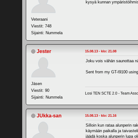
kysyä kunnan ympäristöihmis
Veteraani
Viestit: 748
Sijainti: Nummela
Jester
15.08.13 - klo: 21.08
Joku vois vähän saunottaa nä
Sent from my GT-I9100 using
Jäsen
Viestit: 90
Losi TEN SCTE 2.0 - Team Asso
Sijainti: Nummela
JUkka-san
15.08.13 - klo: 21.16
Silloin kun rataa alunperin r
käymään paikalla ja taivastel
jäädä koska alunperin lupa oli