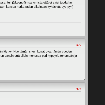
sa, tuli jälkeenpäin sanomista että ei saisi tuoda kun
ereitten kanssa ketkä radan aikoinaan kyhäsivät pystyyn)
#72
ekin löytyy. Nuo tämän sivun kuvat ovat tämän vuoden
 kun sanoin että olisin menossa pari hyppyriä tekemään ja
#73