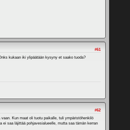
#61
D Onks kukaan iki ylipäätään kysyny et saako tuoda?
#62
 vaan. Kun maat oli tuotu paikalle, tuli ympäristöhenkilö
a ei saa läjittää pohjavesialueelle, mutta saa tämän kerran