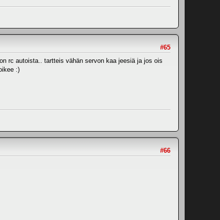
#65
 rc autoista.. tartteis vähän servon kaa jeesiä ja jos ois
ikee :)
#66