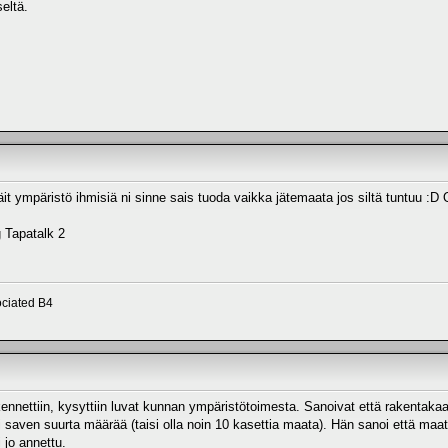
eltä.
it ympäristö ihmisiä ni sinne sais tuoda vaikka jätemaata jos siltä tuntuu :
 Tapatalk 2
ciated B4
akennettiin, kysyttiin luvat kunnan ympäristötoimesta. Sanoivat että rakentakaa
i saven suurta määrää (taisi olla noin 10 kasettia maata). Hän sanoi että maat
 jo annettu.