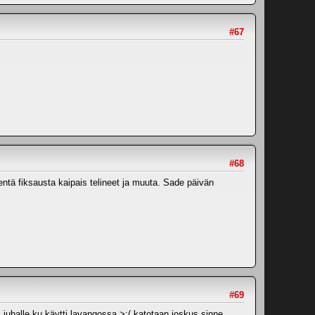
#67
#68
entä fiksausta kaipais telineet ja muuta. Sade päivän
#69
s juhalle ku käytti lavangossa >:( katotaan joskus sinne