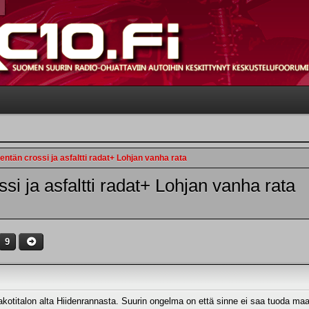
tän crossi ja asfaltti radat+ Lohjan vanha rata
i ja asfaltti radat+ Lohjan vanha rata
9
kotitalon alta Hiidenrannasta. Suurin ongelma on että sinne ei saa tuoda ma