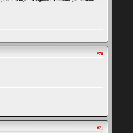
#70
#71