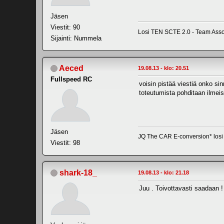
Jäsen
Viestit: 90
Losi TEN SCTE 2.0 - Team Asso
Sijainti: Nummela
Aeced
19.08.13 - klo: 20.51
Fullspeed RC
voisin pistää viestiä onko sin
toteutumista pohditaan ilmei
Jäsen
JQ The CAR E-conversion* losi t
Viestit: 98
shark-18_
19.08.13 - klo: 21.18
Juu . Toivottavasti saadaan ! 