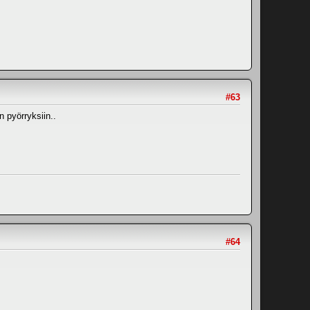
#63
 pyörryksiin..
#64