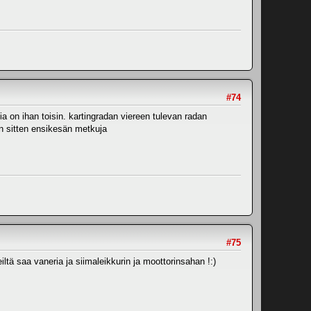
#74
ia on ihan toisin. kartingradan viereen tulevan radan
in sitten ensikesän metkuja
#75
ltä saa vaneria ja siimaleikkurin ja moottorinsahan !:)