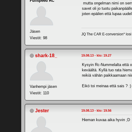
Fullspeed RC
mutta ongelman nimi on semmon
savet oli jo tuotu paikanpääl
joten epäilen että lupaa uudel
Jäsen
JQ The CAR E-conversion* losi t
Viestit: 98
shark-18_
19.08.13 - klo: 19.27
Kysyin Rc-Nummelalta että on
keväältä. Kyllä tuo rata hiem
reikiä vähän paikkaamaan niin
Eikö toi meinaa että sais ? :)
Vanhempi jäsen
Viestit: 110
Jester
19.08.13 - klo: 19.56
Hieman kuvaa aika hyvin ;D