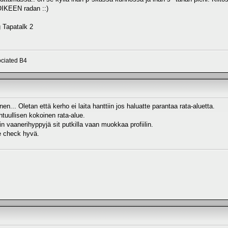
 OIKEEN radan ::)
 Tapatalk 2
ciated B4
en... Oletan että kerho ei laita hanttiin jos haluatte parantaa rata-aluetta.
htuullisen kokoinen rata-alue.
in vaanerihyppyjä sit putkilla vaan muokkaa profiilin.
e check hyvä.