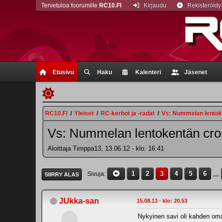
Tervetuloa foorumille
RC10.FI
Kirjaudu
Rekisteröidy
Etusivu
Haku
Kalenteri
Jäsenet
RC10.FI
/
Yleiset
/
RC-kerhot ja -radat
/
Vs: Nummelan lentoken
Vs: Nummelan lentokentän cross
Aloittaja Timppa13, 13.06.12 - klo: 16.41
1
2
3
4
5
6
...
Sivuja
SIIRRY ALAS
JUkka-san
15.08.13 - klo: 20.53
Nykyinen savi oli kahden oma