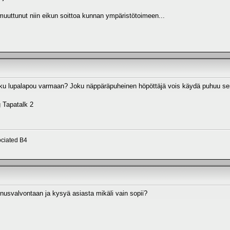
muuttunut niin eikun soittoa kunnan ympäristötoimeen...
oku lupalapou varmaan? Joku näppäräpuheinen höpöttäjä vois käydä puhuu sen
 Tapatalk 2
ciated B4
nusvalvontaan ja kysyä asiasta mikäli vain sopii?