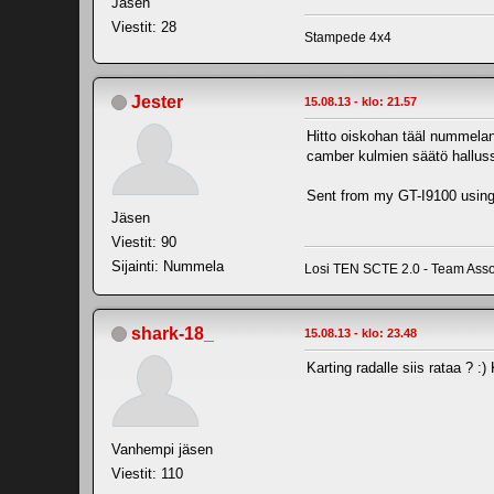
Jäsen
Viestit: 28
Stampede 4x4
Jester
15.08.13 - klo: 21.57
Hitto oiskohan tääl nummelan 
camber kulmien säätö hallussa
Sent from my GT-I9100 using
Jäsen
Viestit: 90
Sijainti: Nummela
Losi TEN SCTE 2.0 - Team Asso
shark-18_
15.08.13 - klo: 23.48
Karting radalle siis rataa ? :
Vanhempi jäsen
Viestit: 110