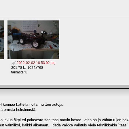
g
2012-02-02 18.53.02.jpg
201.78 kt, 1024x768
tarkasteltu
l komiaa kattella noita muitten autoja.
ä omista helistimistä.
n iskua 8kpl eri palasesta sen taas raavin kasaa. joten on jo vähän rujon nä
ut valmiiksi, kaikki aikanaan... tiedä vaikka vaihtuis vielä tekniikkakin "taas