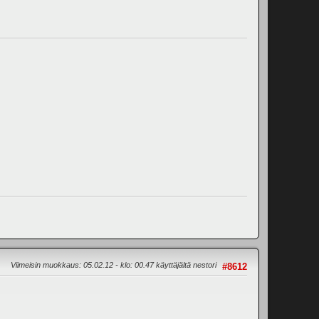
Viimeisin muokkaus
: 05.02.12 - klo: 00.47 käyttäjältä nestori
#8612