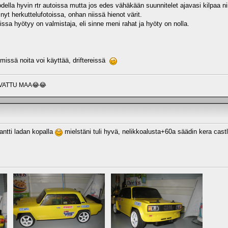
todella hyvin rtr autoissa mutta jos edes vähäkään suunnitelet ajavasi kilpaa nii
nyt herkuttelufotoissa, onhan niissä hienot värit.
issa hyötyy on valmistaja, eli sinne meni rahat ja hyöty on nolla.
missä noita voi käyttää, driftereissä
VATTU MAA😂😂
antti ladan kopalla
mielstäni tuli hyvä, nelikkoalusta+60a säädin kera cas