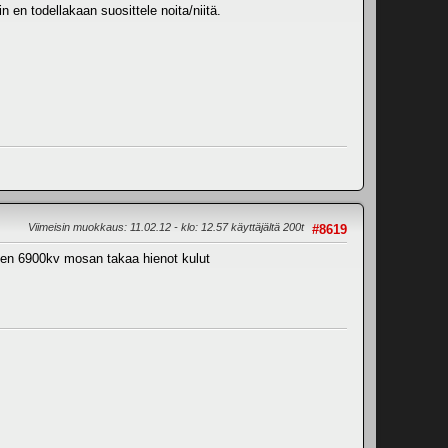
n en todellakaan suosittele noita/niitä.
Viimeisin muokkaus
: 11.02.12 - klo: 12.57 käyttäjältä 200t
#8619
tlen 6900kv mosan takaa hienot kulut