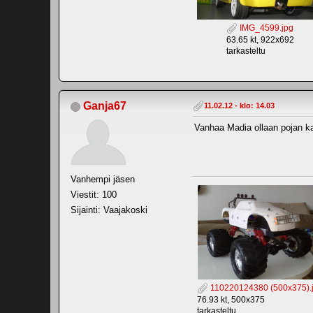
IMG_4599.jpg
63.65 kt, 922x692
tarkasteltu
Ganja67
11.02.12 - klo: 14.03
Vanhaa Madia ollaan pojan ka
Vanhempi jäsen
Viestit: 100
Sijainti: Vaajakoski
110220124380 (500x375).
76.93 kt, 500x375
tarkasteltu