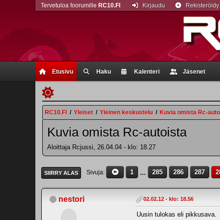
Tervetuloa foorumille
RC10.FI
Kirjaudu
Rekisteröidy
Etusivu
Haku
Kalenteri
Jäsenet
RC10.FI
/
Yleiset
/
Yleinen keskustelu
/
Kuvia omista Rc-auto
Kuvia omista Rc-autoista
Aloittaja Rcjussi, 26.04.04 - klo: 18.27
1
...
285
286
287
2
Sivuja
SIIRRY ALAS
nestori
02.02.12 - klo: 18.56
Uusin tulokas eli pikkusava.