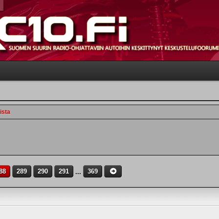
ista
88
289
290
291
...
369