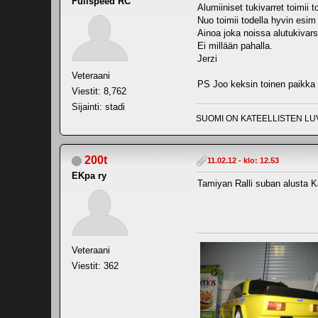
Fullspeed RC
Alumiiniset tukivarret toimii 
Nuo toimii todella hyvin esim 
Ainoa joka noissa alutukivars
Ei millään pahalla.
Jerzi
Veteraani
PS Joo keksin toinen paikka 
Viestit: 8,762
Sijainti: stadi
SUOMI ON KATEELLISTEN LU
200t
11.02.12 - klo: 12.53
EKpa ry
Tamiyan Ralli suban alusta K
Veteraani
Viestit: 362