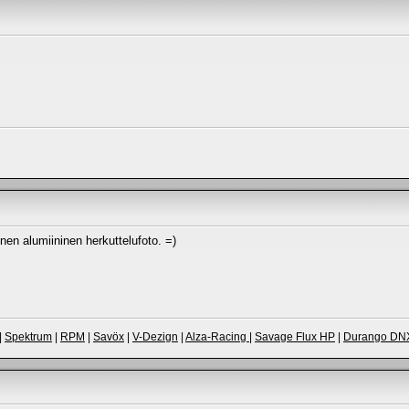
en alumiininen herkuttelufoto. =)
|
Spektrum
|
RPM
|
Savöx
|
V-Dezign
|
Alza-Racing
|
Savage Flux HP
|
Durango DN