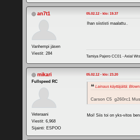
an7t1
05.02.12 - klo: 19.37
Ihan siististi maalattu..
Vanhempi jäsen
Viestit: 284
Tamiya Pajero CC01 - Axial Wrai
mikari
05.02.12 - klo: 23.20
Fullspeed RC
Lainaus käyttäjältä: Blown
Carson C5 g260rc1 Mu
Veteraani
Moi! Siis toi on yks-vitos b
Viestit: 6,968
Sijainti: ESPOO