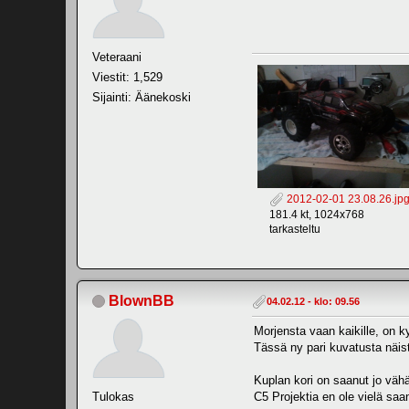
Veteraani
Viestit: 1,529
Sijainti: Äänekoski
2012-02-01 23.08.26.jp
181.4 kt, 1024x768
tarkasteltu
BlownBB
04.02.12 - klo: 09.56
Morjensta vaan kaikille, on ky
Tässä ny pari kuvatusta näist
Kuplan kori on saanut jo vähä
Tulokas
C5 Projektia en ole vielä saan