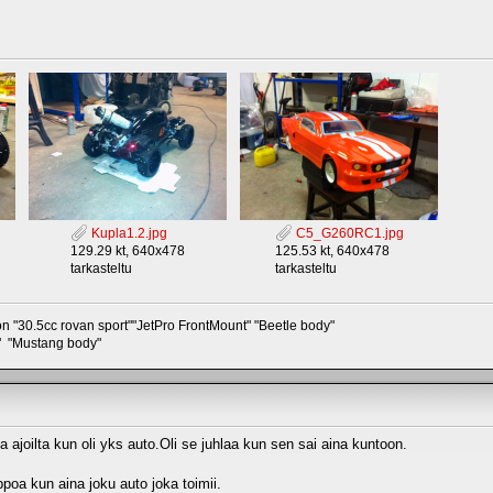
Kupla1.2.jpg
C5_G260RC1.jpg
129.29 kt, 640x478
125.53 kt, 640x478
tarkasteltu
tarkasteltu
n "30.5cc rovan sport""JetPro FrontMount" "Beetle body"
 "Mustang body"
ua ajoilta kun oli yks auto.Oli se juhlaa kun sen sai aina kuntoon.
poa kun aina joku auto joka toimii.