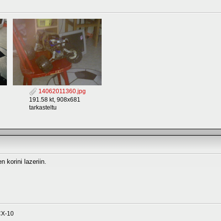
14062011360.jpg
191.58 kt, 908x681
tarkasteltu
korini lazeriin.
CX-10