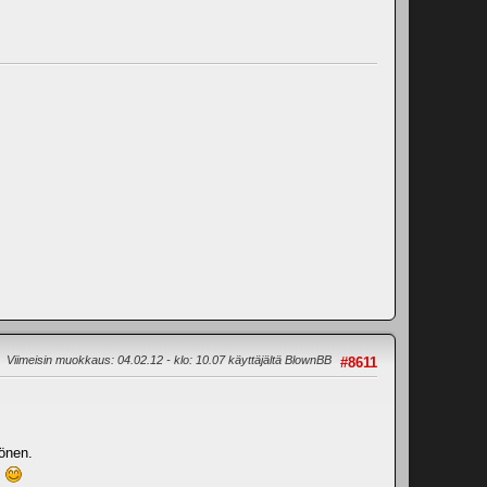
Viimeisin muokkaus
: 04.02.12 - klo: 10.07 käyttäjältä BlownBB
#8611
könen.
"