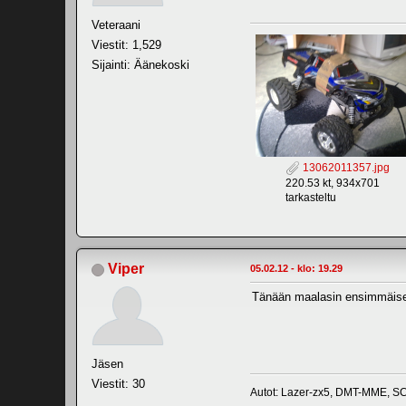
Veteraani
Viestit: 1,529
Sijainti: Äänekoski
13062011357.jpg
220.53 kt, 934x701
tarkasteltu
Viper
05.02.12 - klo: 19.29
Tänään maalasin ensimmäisen 
Jäsen
Viestit: 30
Autot: Lazer-zx5, DMT-MME, S