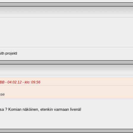
th projekti
BB - 04.02.12 - klo: 09.56
sse
ensa ? Komian näköinen, etenkin varmaan livenä!