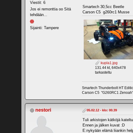
Viestit: 6
Smartech 30,5cc Beetle
Jos ei remonttia oo Sitä
Carson C5 g260rc1 Musse
tehdään...
Sijainti: Tampere
kupla1.jpg
131.44 kt, 640x478
tarkasteltu
Smartech Thunderbolt HT Editio
Carson C5 "G260RC1 Zenoah"
nestori
05.02.12 - klo: 00.39
Tuli arkistojen kätköjä katelt
Ennen ja jälken kuvat :D
E:nykyään elämä liiankin help