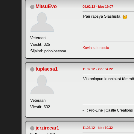
MitsuEvo
09.02.12 - klo: 19.07
Pari räpsyä Slashista
Veteraani
Viestit: 325
Kuvia kalustosta
Sijainti: pohojosessa
tuplaesa1
11.02.12 - klo: 04.22
Viikonlopun kunniaksi tämmön
Veteraani
Viestit: 602
-= (
Pro-Line
|
Castle Creations
jerzirccar1
11.02.12 - klo: 10.32