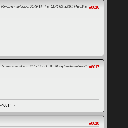
Viimeisin muokkaus
: 20.09.19 - klo: 22.42 käyttäjältä MitsuEvo
#8616
Viimeisin muokkaus
: 11.02.12 - klo: 04.26 käyttäjältä tuplaesa1
#8617
X408T
) =-
#8618