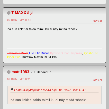
T-MAXX äijä
06.10.07 - klo: 11.41
#2368
nä sun linkit ei taida toimii ku ei näy mitää :shock:
Traxxas T-Maxx
,
HPI E10 Drifter
,
Kyosho Subaru Impreza
,
Kyosho J-3
Piper Cup
, Duratrax Maximum ST Pro
matti1983
Fullspeed RC
06.10.07 - klo: 12.28
#2369
Lainaus käyttäjältä: T-MAXX äijä - 06.10.07 - klo: 11.41
nä sun linkit ei taida toimii ku ei näy mitää :shock: