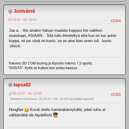
Joniväinö
03.10.07 - klo: 00.01
#2364
Jaa a... Itte ainakin haluan maalata koppani itte vaikken
osaiskaan, ASIAAN... Sitä tullu ihmeteltyä että kun on tuo auton
koppa, nii jos siinä on kuvio, se on aina liian usein tuli kuvio
:shock:
Yokomo SD CGM touring ja Kyosho inferno 7,5 sports.
"ISÄNTÄ" Kyllä se kulkee kun antaa kaasua
tapsa92
05.10.07 - klo: 23.42
#2365
Viimeisin muokkaus
: 05.10.07 - klo: 23.48 käyttäjältä tapsa92
HongNor
Kuvat otettu kamerakännykällä, joten tulos ei
välttämättä ole täydellistä