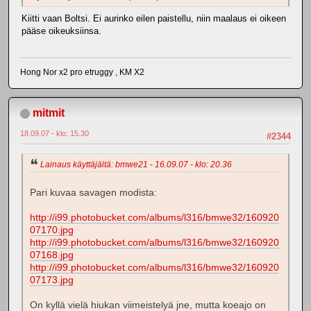
Kiitti vaan Boltsi. Ei aurinko eilen paistellu, niin maalaus ei oikeen
pääse oikeuksiinsa.
Hong Nor x2 pro etruggy , KM X2
mitmit
18.09.07 - klo: 15.30
#2344
Lainaus käyttäjältä: bmwe21 - 16.09.07 - klo: 20.36
Pari kuvaa savagen modista:
http://i99.photobucket.com/albums/l316/bmwe32/160920
07170.jpg
http://i99.photobucket.com/albums/l316/bmwe32/160920
07168.jpg
http://i99.photobucket.com/albums/l316/bmwe32/160920
07173.jpg
On kyllä vielä hiukan viimeistelyä jne, mutta koeajo on