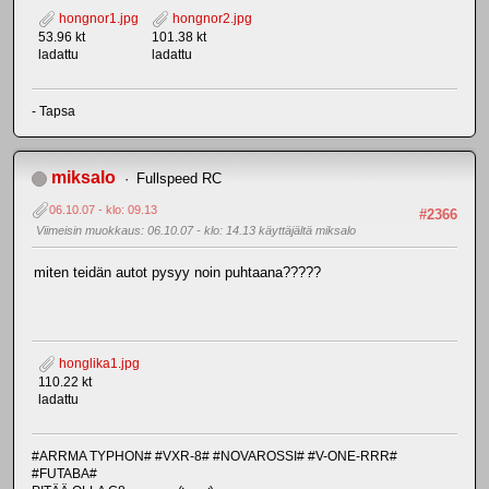
hongnor1.jpg
hongnor2.jpg
53.96 kt
101.38 kt
ladattu
ladattu
- Tapsa
miksalo
Fullspeed RC
06.10.07 - klo: 09.13
#2366
Viimeisin muokkaus
: 06.10.07 - klo: 14.13 käyttäjältä miksalo
miten teidän autot pysyy noin puhtaana?????
honglika1.jpg
110.22 kt
ladattu
#ARRMA TYPHON# #VXR-8# #NOVAROSSI# #V-ONE-RRR#
#FUTABA#