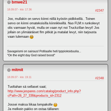
bmwe21
18.09.07 - klo: 17.36
#2347
Joo, mullakin on servo kiinni niillä kyöstin pidikkeillä.. Toinen
servo on kiinni omatekoisilla kiinnikkeillä. Nuo FLM:n runkolevyt
olis varmaan hyvät, mulla on vaan nyt noi Truckzillan levyt! Jos
jollain on ylimääräiset flm pitkät ja matalat levyt, niin tarjousta
vaan tulemaan
Savageismi on sairaus! Potilaalle heti typpioksiduulia...
"On the eight day God raised boost"
mitmit
18.09.07 - klo: 19.11
#2348
Tuoltahan sä sellaset saat;
http://www.jespares.com/catalog/product_info.php?
cPath=26_27_338&products_id=2312
Jossei maksa liikaa lompakolle
Ja melkein pakko on ostaa tällanen: