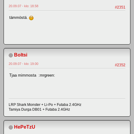
20.09.07 - klo: 18.58
#2351
tämmöstä.
Boltsi
20.09.07 - klo: 19.00
#2352
Tjaa mimmosta :mrgreen:
LRP Shark Monster + Li-Po + Futaba 2.4GHz
Tamiya Durga DB01 + Futaba 2.4GHz
HePeTzU