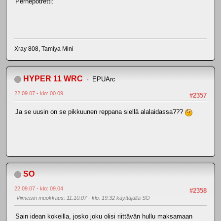
Perhepotretti:
Xray 808, Tamiya Mini
HYPER 11 WRC
EPUArc
22.09.07 - klo: 00.09
#2357
Ja se uusin on se pikkuunen reppana siellä alalaidassa???
SO
22.09.07 - klo: 09.04
#2358
Viimeisin muokkaus
: 11.10.07 - klo: 19.32 käyttäjältä SO
Sain idean kokeilla, josko joku olisi riittävän hullu maksamaan