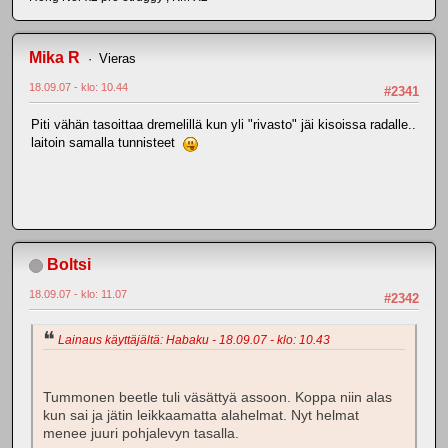
Mika R
Vieras
18.09.07 - klo: 10.44
#2341
Piti vähän tasoittaa dremelillä kun yli "rivasto" jäi kisoissa radalle..
laitoin samalla tunnisteet
Boltsi
18.09.07 - klo: 11.07
#2342
Lainaus käyttäjältä: Habaku - 18.09.07 - klo: 10.43
Tummonen beetle tuli väsättyä assoon. Koppa niin alas
kun sai ja jätin leikkaamatta alahelmat. Nyt helmat
menee juuri pohjalevyn tasalla.