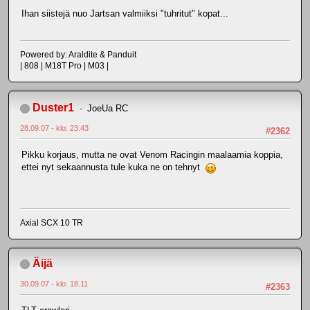
Ihan siistejä nuo Jartsan valmiiksi "tuhritut" kopat...
Powered by: Araldite & Panduit
| 808 | M18T Pro | M03 |
Duster1
JoeUa RC
28.09.07 - klo: 23.43
#2362
Pikku korjaus, mutta ne ovat Venom Racingin maalaamia koppia,
ettei nyt sekaannusta tule kuka ne on tehnyt
Axial SCX 10 TR
Äijä
30.09.07 - klo: 18.11
#2363