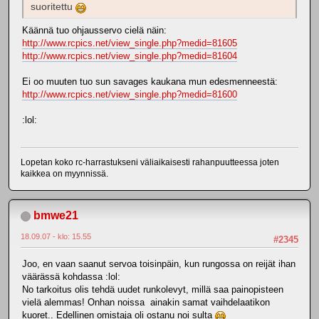
suoritettu
Käännä tuo ohjausservo cielä näin:
http://www.rcpics.net/view_single.php?medid=81605
http://www.rcpics.net/view_single.php?medid=81604
Ei oo muuten tuo sun savages kaukana mun edesmenneestä:
http://www.rcpics.net/view_single.php?medid=81600
:lol:
Lopetan koko rc-harrastukseni väliaikaisesti rahanpuutteessa joten
kaikkea on myynnissä.
bmwe21
18.09.07 - klo: 15.55
#2345
Joo, en vaan saanut servoa toisinpäin, kun rungossa on reijät ihan
väärässä kohdassa :lol:
No tarkoitus olis tehdä uudet runkolevyt, millä saa painopisteen
vielä alemmas! Onhan noissa ainakin samat vaihdelaatikon
kuoret.. Edellinen omistaja oli ostanu noi sulta