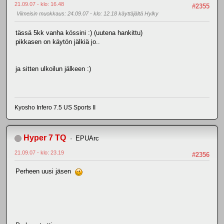
21.09.07 - klo: 16.48
#2355
Viimeisin muokkaus
: 24.09.07 - klo: 12.18 käyttäjältä Hylky
tässä 5kk vanha kössini :) (uutena hankittu)
pikkasen on käytön jälkiä jo..
ja sitten ulkoilun jälkeen :)
Kyosho Infero 7.5 US Sports II
Hyper 7 TQ
EPUArc
21.09.07 - klo: 23.19
#2356
Perheen uusi jäsen