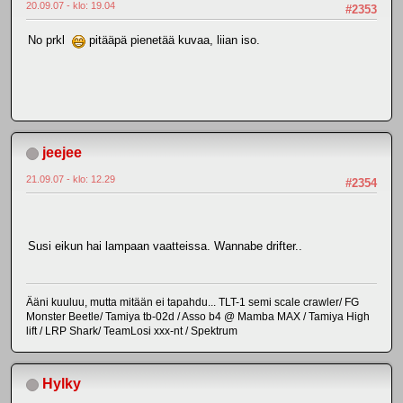
20.09.07 - klo: 19.04
#2353
No prkl
pitääpä pienetää kuvaa, liian iso.
jeejee
21.09.07 - klo: 12.29
#2354
Susi eikun hai lampaan vaatteissa. Wannabe drifter..
Ääni kuuluu, mutta mitään ei tapahdu... TLT-1 semi scale crawler/ FG
Monster Beetle/ Tamiya tb-02d / Asso b4 @ Mamba MAX / Tamiya High
lift / LRP Shark/ TeamLosi xxx-nt / Spektrum
Hylky