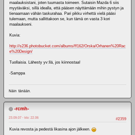
maalauksistani, joten tuumasta toimeen. Sutaisin Mazda 6 siis
myytäväksi, sillä idealla, että pääsen näyttämään mihin pystyn ja
tienaamaan vähän taskurahaa. Pari pikku virhettä vielä pääsi
tulemaan, mutta sallittakoon se, kun tämä on vasta 3 kori
maalaukseni.
Kuvia:
http://s236.photobucket.com/albums/ff162/Orska/Orhanen%20Rac
e%20Design/
Tuollaisia. Lähesty yv:llä, jos kiinnostaa!
-Samppa
Näin tänään.
-rcmh-
23.09.07 - klo: 22.06
#2359
Kuvia revosta ja pedestä likasina ajon jälkeen.