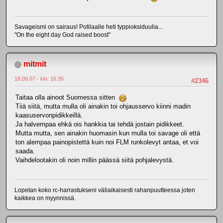
Savageismi on sairaus! Potilaalle heti typpioksiduulia...
"On the eight day God raised boost"
mitmit
18.09.07 - klo: 16.35
#2346
Taitaa olla ainoot Suomessa sitten
Tiiä siitä, mutta mulla oli ainakin toi ohjausservo kiinni madin
kaasuservonpidikkeillä.
Ja halvempaa ehkä ois hankkia tai tehdä jostain pidikkeet.
Mutta mutta, sen ainakin huomasin kun mulla toi savage oli että
ton alempaa painopistettä kuin noi FLM runkolevyt antaa, et voi
saada.
Vaihdelootakin oli noin millin päässä siitä pohjalevystä.
Lopetan koko rc-harrastukseni väliaikaisesti rahanpuutteessa joten
kaikkea on myynnissä.