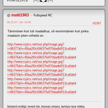
PITÄÄ OLLA C8 ┌∩┐(◣_◢)┌∩┐
matti1983
Fullspeed RC
06.10.07 - klo: 10.56
#2367
Tämmönen kori tuli maalailtua, oli ensimmäinen kori jonka
maalasin joten virheitä on.
http://www.rcpics.net/out.php/image.jpg?
i=86377&h=45ba2f0c69637fe970dadb0f13ca0ab4
http://www.rcpics.net/out.php/image.jpg?
i=86376&h=45ba2f0c69637fe970dadb0f13ca0ab4
http://www.rcpics.net/out.php/image.jpg?
i=86375&h=45ba2f0c69637fe970dadb0f13ca0ab4
http://www.rcpics.net/out.php/image.jpg?
i=86374&h=45ba2f0c69637fe970dadb0f13ca0ab4
http://www.rcpics.net/out.php/image.jpg?
i=86373&h=45ba2f0c69637fe970dadb0f13ca0ab4
http://www.rcpics.net/out.php/image.jpg?
i=86370&h=45ba2f0c69637fe970dadb0f13ca0ab4
Serpent srx8gt, reved rdx, traxxas xmaxx, tamiya race rekka,