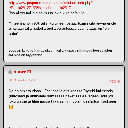
http://www.jespares.com/catalog/product_info.php?
cPath=26_27_338&products_id=2317
Jos aikoo noilla ajaa muuallakin kuin asfaltilla.
Yhteensä noin 90€ tulisi kuluineen ostaa, tosin noita levyjä ei ole
ainakaan tällä hetkellä tuolla varastossa, vaan status on "on
order"
Lopetan koko rc-harrastukseni väliaikaisesti rahanpuutteessa joten
kaikkea on myynnissä.
bmwe21
18.09.07 - klo: 19.52
#2349
No en omista visaa.. Fastlanella olis kanssa "hybrid bulkheads"
(bulkhead ja diffikotelo samasssa paketissa)savageen, että jos
joku on sieltä tilaamassa tavaraa, niin voisin osallistua tilaukseen