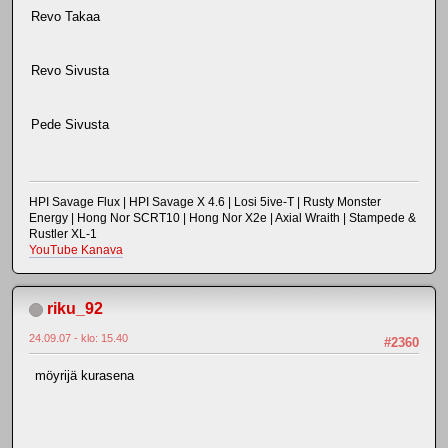
Revo Takaa
Revo Sivusta
Pede Sivusta
HPI Savage Flux | HPI Savage X 4.6 | Losi 5ive-T | Rusty Monster
Energy | Hong Nor SCRT10 | Hong Nor X2e | Axial Wraith | Stampede &
Rustler XL-1
YouTube Kanava
riku_92
24.09.07 - klo: 15.40
#2360
möyrijä kurasena