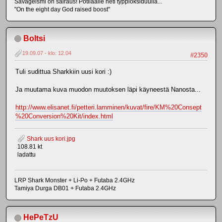
Savageismi on sairaus! Potilaalle heti typpioksiduulia...
"On the eight day God raised boost"
Boltsi
19.09.07 - klo: 12.04
#2350
Tuli sudittua Sharkkiin uusi kori :)
Ja muutama kuva muodon muutoksen läpi käyneestä Nanosta...
http://www.elisanet.fi/petteri.lamminen/kuvat/fire/KM%20Consept
%20Conversion%20Kit/index.html
Shark uus kori.jpg
108.81 kt
ladattu
LRP Shark Monster + Li-Po + Futaba 2.4GHz
Tamiya Durga DB01 + Futaba 2.4GHz
HePeTzU