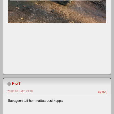
FrzT
28.09.07 - klo: 23.18
#2361
Savageen tuli hommattua uusi koppa