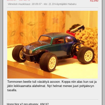
#2340
Viimeisin muokkaus
: 18.09.07 - klo: 11.19 käyttäjältä Habaku
Tommonen beetle tuli väsättyä assoon. Koppa niin alas kun sai ja
jätin leikkaamatta alahelmat. Nyt helmat menee juuri pohjalevyn
tasalla.
Hong Nor x2 pro etruggy , KM X2