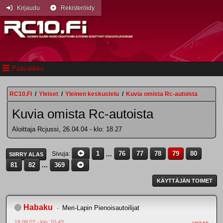
Kirjaudu
Rekisteröidy
Päävalikko
RC10.FI
/
Yleiset
/
Yleinen keskustelu
/
Kuvia omista Rc-autoista
Kuvia omista Rc-autoista
Aloittaja Rcjussi, 26.04.04 - klo: 18.27
1
...
76
77
78
79
80
Sivuja
SIIRRY ALAS
81
82
...
369
KÄYTTÄJÄN TOIMET
Habaku
Meri-Lapin Pienoisautoilijat
18.09.07 - klo: 10.43