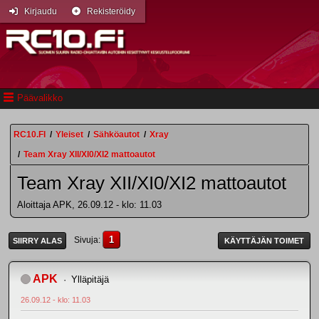
Kirjaudu
Rekisteröidy
Päävalikko
RC10.FI
/
Yleiset
/
Sähköautot
/
Xray
/
Team Xray XII/XI0/XI2 mattoautot
Team Xray XII/XI0/XI2 mattoautot
Aloittaja APK, 26.09.12 - klo: 11.03
1
Sivuja
SIIRRY ALAS
KÄYTTÄJÄN TOIMET
APK
Ylläpitäjä
26.09.12 - klo: 11.03