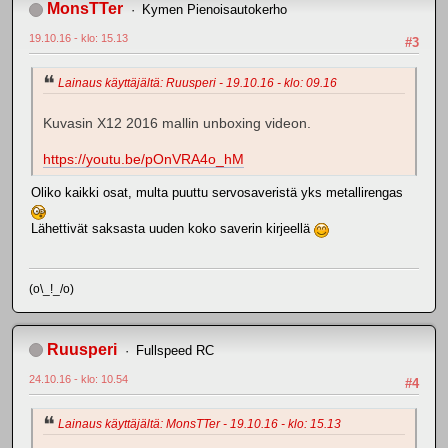
MonsTTer
Kymen Pienoisautokerho
19.10.16 - klo: 15.13
#3
Lainaus käyttäjältä: Ruusperi - 19.10.16 - klo: 09.16
Kuvasin X12 2016 mallin unboxing videon.
https://youtu.be/pOnVRA4o_hM
Oliko kaikki osat, multa puuttu servosaveristä yks metallirengas
Lähettivät saksasta uuden koko saverin kirjeellä
(o\_!_/o)
Ruusperi
Fullspeed RC
24.10.16 - klo: 10.54
#4
Lainaus käyttäjältä: MonsTTer - 19.10.16 - klo: 15.13