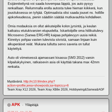
Esijännitettynä voi saada kovempaa läppiä, jos auto pysyy
renkaillaan. Reilummalla erolla autosta tulee hieman kiikkerä, kun
jousituksessa on tyhjää. Optimaalista olisi saada jouset ns. hollille
ajokorkeudessa, pienin säädöin säätää mutkavauhtia kohdalleen.
Omia modauksia on ollut akkuteipille kolon jyrsintä, ja keulan
katkaisu etutukivarsien etupuolelta. Iskaritolpille oma hiilikuitulevy.
Microservo (Sanwa ERG-HR) kaipaa pohjalevyyn uusia reikiä.
Kiinnitys pohjaa vasten tulevista siivistä, samaan linjaan kuin
alkuperäiset reiät. Mukana tullutta servo saveria on tullut
käytettyä.
Auto oli viimeisessä ajamassani kisassa (SM3 2012) varsin
kilpailukykyinen, ratkaisevin asia oli käyttää takana max 42mm
renkaita.
Myytävänä.
http://rc10.fi/index.php?
action=profile;area=showposts;sa=topics;u=6
Team Xray X12 2026, Team Xray XB8e 2026, Hobbywing&Sanwa&AGF
APK
Ylläpitäjä