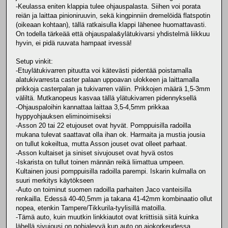
-Keulassa eniten klappia tulee ohjauspalasta. Siihen voi porata
reiän ja laittaa pinioniruuvin, sekä kingpinniin dremelöidä flatspotin
(oikeaan kohtaan), tällä ratkaisulla klappi lähenee huomattavasti.
On todella tärkeää että ohjauspala&ylätukivarsi yhdistelmä liikkuu
hyvin, ei pidä ruuvata hampaat irvessä!
Setup vinkit:
-Etuylätukivarren pituutta voi kätevästi pidentää poistamalla
alatukivarresta caster palaan uppoavan ulokkeen ja laittamalla
prikkoja casterpalan ja tukivarren väliin. Prikkojen määrä 1,5-3mm
väliltä. Mutkanopeus kasvaa tällä ylätukivarren pidennyksellä
-Ohjauspaloihin kannattaa laittaa 3,5-4,5mm prikkaa
hyppyohjauksen eliminoimiseksi
-Asson 20 tai 22 etujouset ovat hyvät. Pomppuisilla radoilla
mukana tulevat saattavat olla ihan ok. Harmaita ja mustia jousia
on tullut kokeiltua, mutta Asson jouset ovat olleet parhaat.
-Asson kultaiset ja siniset sivujouset ovat hyvä ostos
-Iskarista on tullut toinen männän reikä liimattua umpeen.
Kultainen jousi pomppuisilla radoilla parempi. Iskarin kulmalla on
suuri merkitys käytökseen
-Auto on toiminut suomen radoilla parhaiten Jaco vanteisilla
renkailla. Edessä 40-40,5mm ja takana 41-42mm kombinaatio ollut
nopea, etenkin Tampere/Tikkurila-tyylisillä matoilla.
-Tämä auto, kuin muutkin linkkiautot ovat kriittisiä siitä kuinka
lähellä sivujousi on pohjalevyä kun auto on ajokorkeudessa.