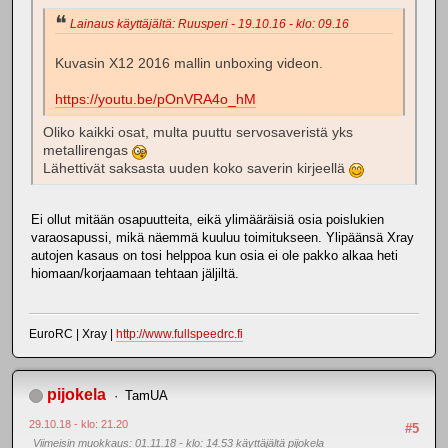
Lainaus käyttäjältä: Ruusperi - 19.10.16 - klo: 09.16
Kuvasin X12 2016 mallin unboxing videon.
https://youtu.be/pOnVRA4o_hM
Oliko kaikki osat, multa puuttu servosaveristä yks
metallirengas
Lähettivät saksasta uuden koko saverin kirjeellä
Ei ollut mitään osapuutteita, eikä ylimääräisiä osia poislukien
varaosapussi, mikä näemmä kuuluu toimitukseen. Ylipäänsä Xray
autojen kasaus on tosi helppoa kun osia ei ole pakko alkaa heti
hiomaan/korjaamaan tehtaan jäljiltä.
EuroRC | Xray |
http://www.fullspeedrc.fi
pijokela
TamUA
29.10.18 - klo: 21.20
#5
Viimeisin muokkaus
: 01.11.18 - klo: 14.53 käyttäjältä pijokela