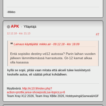
-Mikko
APK
Ylläpitäjä
12.12.18 - klo: 21.13
#7
Lainaus käyttäjältä: mikko.air - 09.12.18 - klo: 18.09
Entä sopisiko destiny-vd12 autossa? Parin laihan vuoden
jälkeen lämmittemässä harrastusta. Gt-12 kamat alkaa
olla kasassa
kyllä se sopii, pitää vaan mitata että akseli tulee keskitetysti
keskelle autoa, eli säätää prikat kohdalleen.
Myytävänä.
http://rc10.fi/index.php?
action=profile;area=showposts;sa=topics;u=6
Team Xray X12 2026, Team Xray XB8e 2026, Hobbywing&Sanwa&AGF