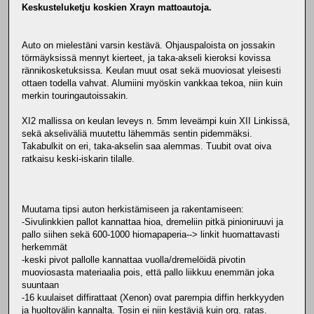
Keskusteluketju koskien Xrayn mattoautoja.
Auto on mielestäni varsin kestävä. Ohjauspaloista on jossakin
törmäyksissä mennyt kierteet, ja taka-akseli kieroksi kovissa
rännikosketuksissa. Keulan muut osat sekä muoviosat yleisesti
ottaen todella vahvat. Alumiini myöskin vankkaa tekoa, niin kuin
merkin touringautoissakin.
XI2 mallissa on keulan leveys n. 5mm leveämpi kuin XII Linkissä,
sekä akseliväliä muutettu lähemmäs sentin pidemmäksi.
Takabulkit on eri, taka-akselin saa alemmas. Tuubit ovat oiva
ratkaisu keski-iskarin tilalle.
Muutama tipsi auton herkistämiseen ja rakentamiseen:
-Sivulinkkien pallot kannattaa hioa, dremeliin pitkä pinioniruuvi ja
pallo siihen sekä 600-1000 hiomapaperia--> linkit huomattavasti
herkemmät
-keski pivot pallolle kannattaa vuolla/dremelöidä pivotin
muoviosasta materiaalia pois, että pallo liikkuu enemmän joka
suuntaan
-16 kuulaiset diffirattaat (Xenon) ovat parempia diffin herkkyyden
ja huoltovälin kannalta. Tosin ei niin kestäviä kuin org. ratas.