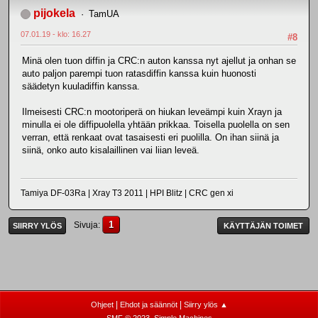
pijokela
TamUA
07.01.19 - klo: 16.27
#8
Minä olen tuon diffin ja CRC:n auton kanssa nyt ajellut ja onhan se
auto paljon parempi tuon ratasdiffin kanssa kuin huonosti
säädetyn kuuladiffin kanssa.
Ilmeisesti CRC:n mootoriperä on hiukan leveämpi kuin Xrayn ja
minulla ei ole diffipuolella yhtään prikkaa. Toisella puolella on sen
verran, että renkaat ovat tasaisesti eri puolilla. On ihan siinä ja
siinä, onko auto kisalaillinen vai liian leveä.
Tamiya DF-03Ra | Xray T3 2011 | HPI Blitz | CRC gen xi
1
Sivuja
SIIRRY YLÖS
KÄYTTÄJÄN TOIMET
|
|
Ohjeet
Ehdot ja säännöt
Siirry ylös ▲
,
SMF © 2023
Simple Machines