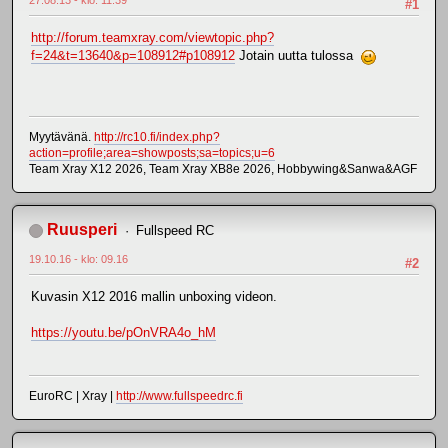
27.08.13 - klo: 11.39
#1
http://forum.teamxray.com/viewtopic.php?
f=24&t=13640&p=108912#p108912
Jotain uutta tulossa
Myytävänä.
http://rc10.fi/index.php?
action=profile;area=showposts;sa=topics;u=6
Team Xray X12 2026, Team Xray XB8e 2026, Hobbywing&Sanwa&AGF
Ruusperi
Fullspeed RC
19.10.16 - klo: 09.16
#2
Kuvasin X12 2016 mallin unboxing videon.
https://youtu.be/pOnVRA4o_hM
EuroRC | Xray |
http://www.fullspeedrc.fi