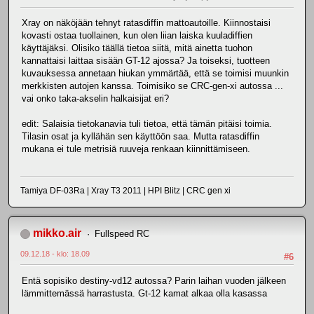
Xray on näköjään tehnyt ratasdiffin mattoautoille. Kiinnostaisi
kovasti ostaa tuollainen, kun olen liian laiska kuuladiffien
käyttäjäksi. Olisiko täällä tietoa siitä, mitä ainetta tuohon
kannattaisi laittaa sisään GT-12 ajossa? Ja toiseksi, tuotteen
kuvauksessa annetaan hiukan ymmärtää, että se toimisi muunkin
merkkisten autojen kanssa. Toimisiko se CRC-gen-xi autossa ...
vai onko taka-akselin halkaisijat eri?
edit: Salaisia tietokanavia tuli tietoa, että tämän pitäisi toimia.
Tilasin osat ja kyllähän sen käyttöön saa. Mutta ratasdiffin
mukana ei tule metrisiä ruuveja renkaan kiinnittämiseen.
Tamiya DF-03Ra | Xray T3 2011 | HPI Blitz | CRC gen xi
mikko.air
Fullspeed RC
09.12.18 - klo: 18.09
#6
Entä sopisiko destiny-vd12 autossa? Parin laihan vuoden jälkeen
lämmittemässä harrastusta. Gt-12 kamat alkaa olla kasassa