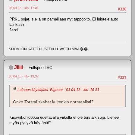
03.04.13 - klo: 17.01
#330
PRKL pojat, siellä on parhaillaan nyt tappopito. Ei luistele auto
lainkaan.
Jerzi
SUOMI ON KATEELLISTEN LUVATTU MAA😂😂
JiiIii
Fullspeed RC
03.04.13 - klo: 19.32
#331
Lainaus käyttäjältä: Bigbear - 03.04.13 - klo: 16.51
Onko Torstai skabat kuitenkin normaalisti?
Kisaviikonloppua edeltävällä viikolla ei ole torstaikisoja. Lienee
myös pysyvä käytäntö?