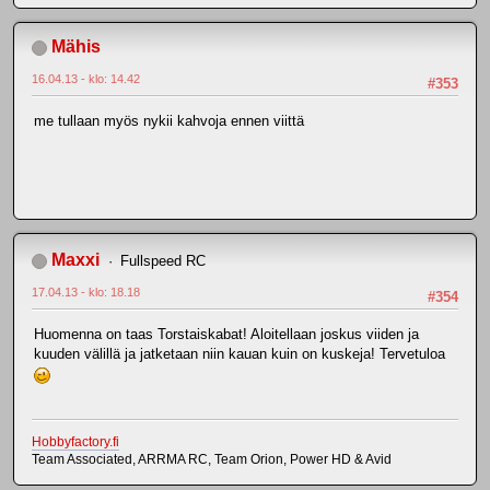
Mähis
16.04.13 - klo: 14.42
#353
me tullaan myös nykii kahvoja ennen viittä
Maxxi
Fullspeed RC
17.04.13 - klo: 18.18
#354
Huomenna on taas Torstaiskabat! Aloitellaan joskus viiden ja
kuuden välillä ja jatketaan niin kauan kuin on kuskeja! Tervetuloa
Hobbyfactory.fi
Team Associated, ARRMA RC, Team Orion, Power HD & Avid