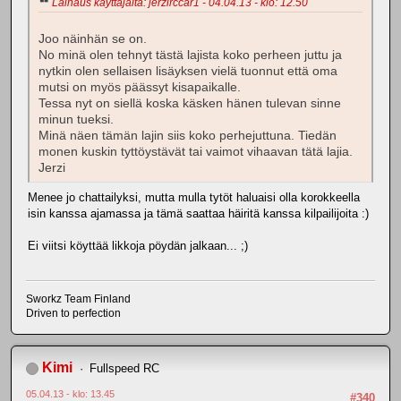
Lainaus käyttäjältä: jerzirccar1 - 04.04.13 - klo: 12.50
Joo näinhän se on.
No minä olen tehnyt tästä lajista koko perheen juttu ja
nytkin olen sellaisen lisäyksen vielä tuonnut että oma
mutsi on myös päässyt kisapaikalle.
Tessa nyt on siellä koska käsken hänen tulevan sinne
minun tueksi.
Minä näen tämän lajin siis koko perhejuttuna. Tiedän
monen kuskin tyttöystävät tai vaimot vihaavan tätä lajia.
Jerzi
Menee jo chattailyksi, mutta mulla tytöt haluaisi olla korokkeella
isin kanssa ajamassa ja tämä saattaa häiritä kanssa kilpailijoita :)
Ei viitsi köyttää likkoja pöydän jalkaan... ;)
Sworkz Team Finland
Driven to perfection
Kimi
Fullspeed RC
05.04.13 - klo: 13.45
#340