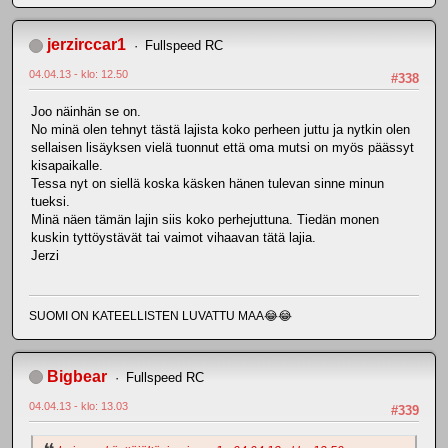
jerzirccar1
Fullspeed RC
04.04.13 - klo: 12.50
#338
Joo näinhän se on.
No minä olen tehnyt tästä lajista koko perheen juttu ja nytkin olen
sellaisen lisäyksen vielä tuonnut että oma mutsi on myös päässyt
kisapaikalle.
Tessa nyt on siellä koska käsken hänen tulevan sinne minun
tueksi.
Minä näen tämän lajin siis koko perhejuttuna. Tiedän monen
kuskin tyttöystävät tai vaimot vihaavan tätä lajia.
Jerzi
SUOMI ON KATEELLISTEN LUVATTU MAA😂😂
Bigbear
Fullspeed RC
04.04.13 - klo: 13.03
#339