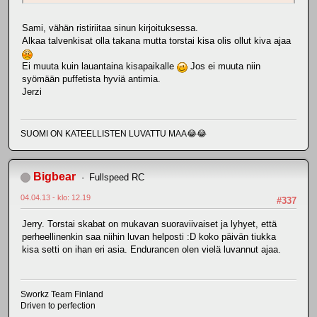
Sami, vähän ristiriitaa sinun kirjoituksessa.
Alkaa talvenkisat olla takana mutta torstai kisa olis ollut kiva ajaa
Ei muuta kuin lauantaina kisapaikalle
Jos ei muuta niin
syömään puffetista hyviä antimia.
Jerzi
SUOMI ON KATEELLISTEN LUVATTU MAA😂😂
Bigbear
Fullspeed RC
04.04.13 - klo: 12.19
#337
Jerry. Torstai skabat on mukavan suoraviivaiset ja lyhyet, että
perheellinenkin saa niihin luvan helposti :D koko päivän tiukka
kisa setti on ihan eri asia. Endurancen olen vielä luvannut ajaa.
Sworkz Team Finland
Driven to perfection