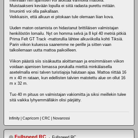
mennään niin ajamisen voi aloittaa vanhoilla matoilla.
Muistaakseni kevään lopulla ei siitä radasta purettu mitään.
Imurointi voi olla paikallaan.
Veikkaisin, että alkuun ei pitokaan tule olemaan liian kova.
Uuden maton ostamista on hidastanut brittiläisen valmistajan
henkilöstön lomailu. Nyt on homma selvä ja 8 kpl 40 metriä pitkiä
Prima Felt GT Track -mattorullia lähtee alkuviikolla kohti Tiksiä.
Parin viikon kuluessa saanemme ne perille ja sitten vaan
talkoilemaan uutta mattoa paikoilleen.
Viikon päästä siis sisäkautta aloittamaan ja ensimmäisen viikon
voidaan ajamisen lomassa porukalla miettiä minkälaisella
asetelmalla ensi talven turistiajoja halutaan ajaa. Mattoa riittää 16
m x 40 m rataan, kun edellisten talvien matotettu alue on ollut 16
m x 32 m.
Tuo 40 m pituus on valmistajan vakiomitta ja siksi meillekin tulee
sitä vaikka lyhyemmälläkin olisi pärjätty.
Infinity | Capricorn | CRC | Novarossi
Fullspeed RC
Fullspeed RC