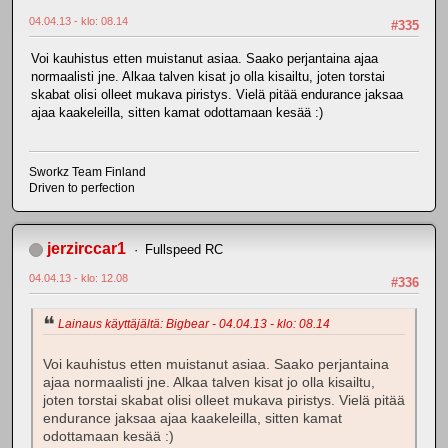
04.04.13 - klo: 08.14
#335
Voi kauhistus etten muistanut asiaa. Saako perjantaina ajaa
normaalisti jne. Alkaa talven kisat jo olla kisailtu, joten torstai
skabat olisi olleet mukava piristys. Vielä pitää endurance jaksaa
ajaa kaakeleilla, sitten kamat odottamaan kesää :)
Sworkz Team Finland
Driven to perfection
jerzirccar1
Fullspeed RC
04.04.13 - klo: 12.08
#336
Lainaus käyttäjältä: Bigbear - 04.04.13 - klo: 08.14
Voi kauhistus etten muistanut asiaa. Saako perjantaina
ajaa normaalisti jne. Alkaa talven kisat jo olla kisailtu,
joten torstai skabat olisi olleet mukava piristys. Vielä pitää
endurance jaksaa ajaa kaakeleilla, sitten kamat
odottamaan kesää :)