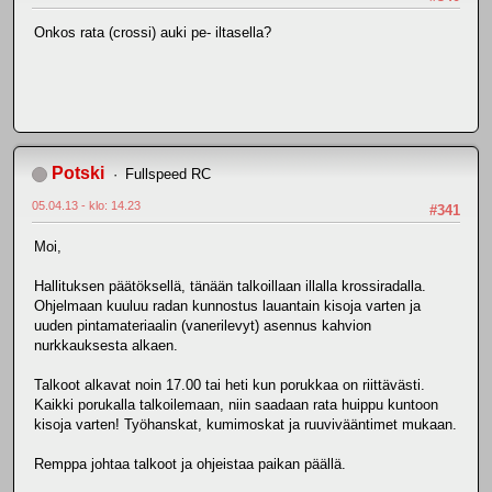
Onkos rata (crossi) auki pe- iltasella?
Potski
Fullspeed RC
05.04.13 - klo: 14.23
#341
Moi,
Hallituksen päätöksellä, tänään talkoillaan illalla krossiradalla.
Ohjelmaan kuuluu radan kunnostus lauantain kisoja varten ja
uuden pintamateriaalin (vanerilevyt) asennus kahvion
nurkkauksesta alkaen.
Talkoot alkavat noin 17.00 tai heti kun porukkaa on riittävästi.
Kaikki porukalla talkoilemaan, niin saadaan rata huippu kuntoon
kisoja varten! Työhanskat, kumimoskat ja ruuvivääntimet mukaan.
Remppa johtaa talkoot ja ohjeistaa paikan päällä.