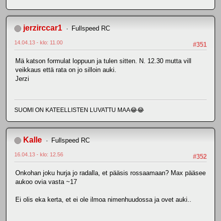
jerzirccar1
Fullspeed RC
14.04.13 - klo: 11.00
#351
Mä katson formulat loppuun ja tulen sitten. N. 12.30 mutta vill
veikkaus että rata on jo silloin auki.
Jerzi
SUOMI ON KATEELLISTEN LUVATTU MAA😂😂
Kalle
Fullspeed RC
16.04.13 - klo: 12.56
#352
Onkohan joku hurja jo radalla, et pääsis rossaamaan? Max pääsee
aukoo ovia vasta ~17
Ei olis eka kerta, et ei ole ilmoa nimenhuudossa ja ovet auki..