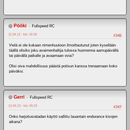
Pööki
Fullspeed RC
11.04.13 - klo: 18.59
#346
Vielä ei ole kukaan nimenhuutoon ilmoittautunut joten kysellään
täällä olisiko joku avaimenhaltija tulossa huomenna aamupäivällä
tai päivällä paikalle ja avaamaan ovia?
Olisi oiva mahdollisuus päästä poitsun kanssa trenaamaan koko
päiväksi.
Gerri
Fullspeed RC
12.04.13 - klo: 09.20
#347
Onko harjoitusratadan käyttö sallittu lauantain endurance kisojen
aikana?