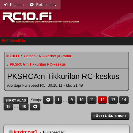
Kirjaudu
Rekisteröidy
Päävalikko
RC10.FI
/
Yleiset
/
RC-kerhot ja -radat
/
PKSRCA:n Tikkurilan RC-keskus
PKSRCA:n Tikkurilan RC-keskus
Aloittaja Fullspeed RC, 30.10.11 - klo: 21.49
1
...
9
10
11
12
13
14
Sivuja
SIIRRY ALAS
15
...
48
KÄYTTÄJÄN TOIMET
jerzirccar1
Fullspeed RC