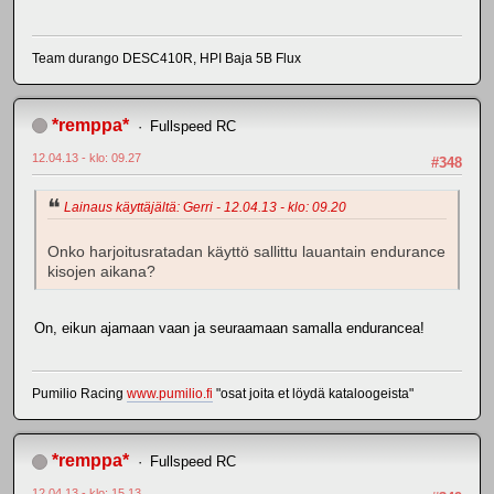
Team durango DESC410R, HPI Baja 5B Flux
*remppa*
Fullspeed RC
12.04.13 - klo: 09.27
#348
Lainaus käyttäjältä: Gerri - 12.04.13 - klo: 09.20
Onko harjoitusratadan käyttö sallittu lauantain endurance
kisojen aikana?
On, eikun ajamaan vaan ja seuraamaan samalla endurancea!
Pumilio Racing
www.pumilio.fi
"osat joita et löydä kataloogeista"
*remppa*
Fullspeed RC
12.04.13 - klo: 15.13