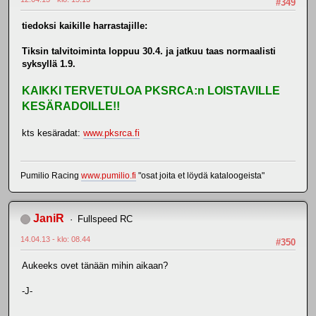
#349
tiedoksi kaikille harrastajille:
Tiksin talvitoiminta loppuu 30.4. ja jatkuu taas normaalisti
syksyllä 1.9.
KAIKKI TERVETULOA PKSRCA:n LOISTAVILLE
KESÄRADOILLE!!
kts kesäradat:
www.pksrca.fi
Pumilio Racing
www.pumilio.fi
"osat joita et löydä kataloogeista"
JaniR
Fullspeed RC
14.04.13 - klo: 08.44
#350
Aukeeks ovet tänään mihin aikaan?
-J-