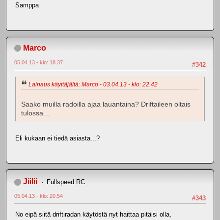
Samppa
Marco
05.04.13 - klo: 18.37
#342
Lainaus käyttäjältä: Marco - 03.04.13 - klo: 22.42
Saako muilla radoilla ajaa lauantaina? Driftaileen oltais
tulossa...
Eli kukaan ei tiedä asiasta...?
JiiIii
Fullspeed RC
05.04.13 - klo: 20.54
#343
No eipä siitä driftiradan käytöstä nyt haittaa pitäisi olla,