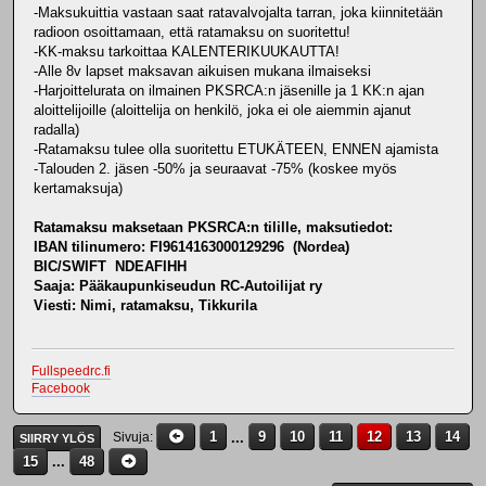
-Maksukuittia vastaan saat ratavalvojalta tarran, joka kiinnitetään
radioon osoittamaan, että ratamaksu on suoritettu!
-KK-maksu tarkoittaa KALENTERIKUUKAUTTA!
-Alle 8v lapset maksavan aikuisen mukana ilmaiseksi
-Harjoittelurata on ilmainen PKSRCA:n jäsenille ja 1 KK:n ajan
aloittelijoille (aloittelija on henkilö, joka ei ole aiemmin ajanut
radalla)
-Ratamaksu tulee olla suoritettu ETUKÄTEEN, ENNEN ajamista
-Talouden 2. jäsen -50% ja seuraavat -75% (koskee myös
kertamaksuja)
Ratamaksu maksetaan PKSRCA:n tilille, maksutiedot:
IBAN tilinumero: FI9614163000129296 (Nordea)
BIC/SWIFT NDEAFIHH
Saaja: Pääkaupunkiseudun RC-Autoilijat ry
Viesti: Nimi, ratamaksu, Tikkurila
Fullspeedrc.fi
Facebook
1
...
9
10
11
12
13
14
Sivuja
SIIRRY YLÖS
15
...
48