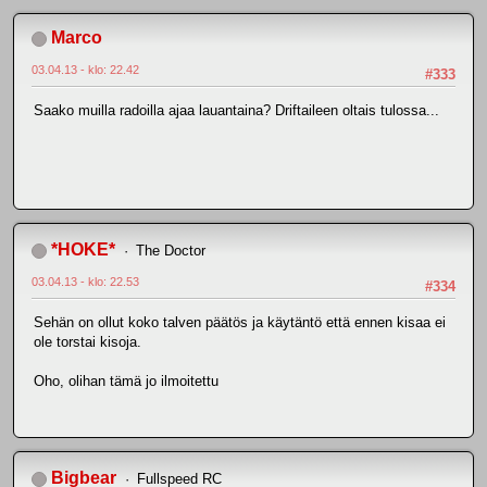
Marco
03.04.13 - klo: 22.42
#333
Saako muilla radoilla ajaa lauantaina? Driftaileen oltais tulossa...
*HOKE*
The Doctor
03.04.13 - klo: 22.53
#334
Sehän on ollut koko talven päätös ja käytäntö että ennen kisaa ei
ole torstai kisoja.
Oho, olihan tämä jo ilmoitettu
Bigbear
Fullspeed RC