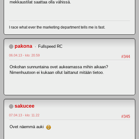
mekkaustilat saattaa olla vähissä.
I race what ever the marketing department tells me is fast.
pakona
Fullspeed RC
06.04.13 - klo: 20.59
#344
Onkohan sunnuntaina ovet aukeamassa mihin aikaan?
Nimenhuutoon ei kukaan ollut laittanut mitään tietoo.
sakucee
07.04.13 - klo: 11.22
#345
Ovet näemmä auki