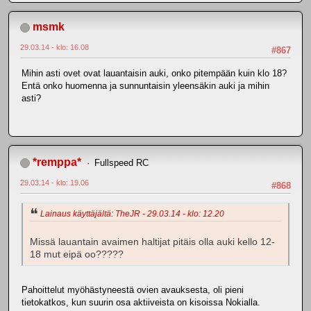
msmk
29.03.14 - klo: 16.08
#867
Mihin asti ovet ovat lauantaisin auki, onko pitempään kuin klo 18?
Entä onko huomenna ja sunnuntaisin yleensäkin auki ja mihin
asti?
*remppa*
Fullspeed RC
29.03.14 - klo: 19.06
#868
Lainaus käyttäjältä: TheJR - 29.03.14 - klo: 12.20
Missä lauantain avaimen haltijat pitäis olla auki kello 12-
18 mut eipä oo?????
Pahoittelut myöhästyneestä ovien avauksesta, oli pieni
tietokatkos, kun suurin osa aktiiveista on kisoissa Nokialla.