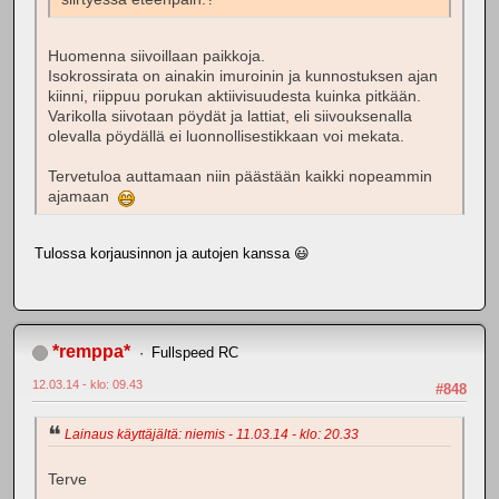
Huomenna siivoillaan paikkoja.
Isokrossirata on ainakin imuroinin ja kunnostuksen ajan
kiinni, riippuu porukan aktiivisuudesta kuinka pitkään.
Varikolla siivotaan pöydät ja lattiat, eli siivouksenalla
olevalla pöydällä ei luonnollisestikkaan voi mekata.
Tervetuloa auttamaan niin päästään kaikki nopeammin
ajamaan
Tulossa korjausinnon ja autojen kanssa 😃
*remppa*
Fullspeed RC
12.03.14 - klo: 09.43
#848
Lainaus käyttäjältä: niemis - 11.03.14 - klo: 20.33
Terve