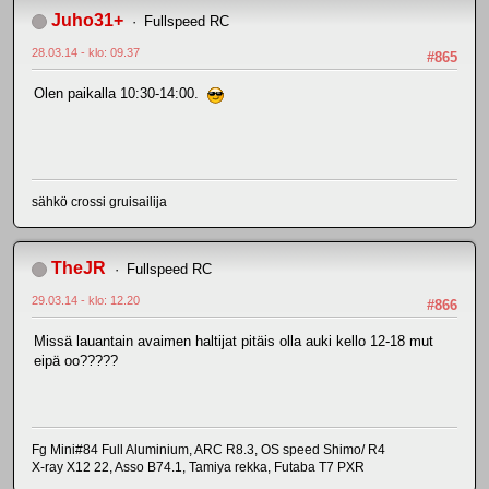
Juho31+
Fullspeed RC
28.03.14 - klo: 09.37
#865
Olen paikalla 10:30-14:00.
sähkö crossi gruisailija
TheJR
Fullspeed RC
29.03.14 - klo: 12.20
#866
Missä lauantain avaimen haltijat pitäis olla auki kello 12-18 mut
eipä oo?????
Fg Mini#84 Full Aluminium, ARC R8.3, OS speed Shimo/ R4
X-ray X12 22, Asso B74.1, Tamiya rekka, Futaba T7 PXR