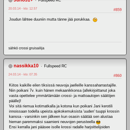
Fullspeed RC
20.03.14 - klo: 12.57
#859
Joudun lähtee duuniin mutta tänne jää porukkaa.
sähkö crossi gruisailija
nassikka10
Fullspeed RC
24.03.14 - klo: 07.35
#860
Kiitos kaikille eilen tiksissä neuvoja jaelleille kanssaharrastajille.
Niin poikani 7v. kuin hänen mekaanikkonsa (allekirjoittanut joka
vasta opettelee ymmärtämään crossi- ja mattoautojen säätöjen
päälle)!
Voi sitä riemua kotimatkalla ja kotona kun poikani Jani kerotili
innoissaan todella upeista ajokokemuksista 'uuden' tuuppi krossin
kanssa - varsinkin sen jälkeen kun osasin säätää sen alustaa
hieman paremmaksi saamieni neuvojen perusteella
Ensi kerralla jani pääsee isolle krossi radalle harjoittelijoiden