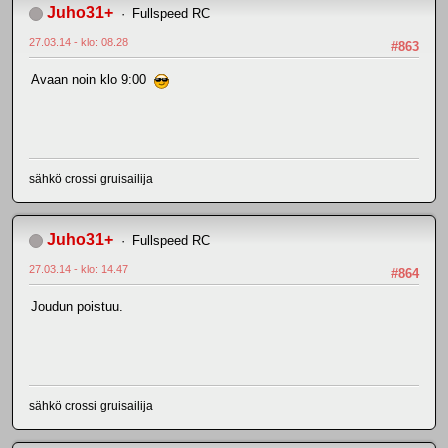
Juho31+
Fullspeed RC
27.03.14 - klo: 08.28
#863
Avaan noin klo 9:00
sähkö crossi gruisailija
Juho31+
Fullspeed RC
27.03.14 - klo: 14.47
#864
Joudun poistuu.
sähkö crossi gruisailija