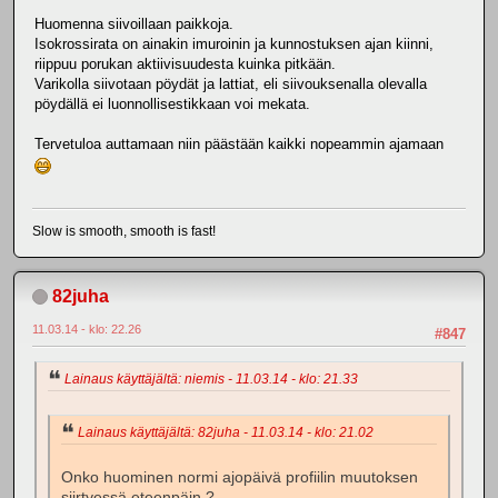
Huomenna siivoillaan paikkoja.
Isokrossirata on ainakin imuroinin ja kunnostuksen ajan kiinni,
riippuu porukan aktiivisuudesta kuinka pitkään.
Varikolla siivotaan pöydät ja lattiat, eli siivouksenalla olevalla
pöydällä ei luonnollisestikkaan voi mekata.
Tervetuloa auttamaan niin päästään kaikki nopeammin ajamaan
Slow is smooth, smooth is fast!
82juha
11.03.14 - klo: 22.26
#847
Lainaus käyttäjältä: niemis - 11.03.14 - klo: 21.33
Lainaus käyttäjältä: 82juha - 11.03.14 - klo: 21.02
Onko huominen normi ajopäivä profiilin muutoksen
siirtyessä eteenpäin.?