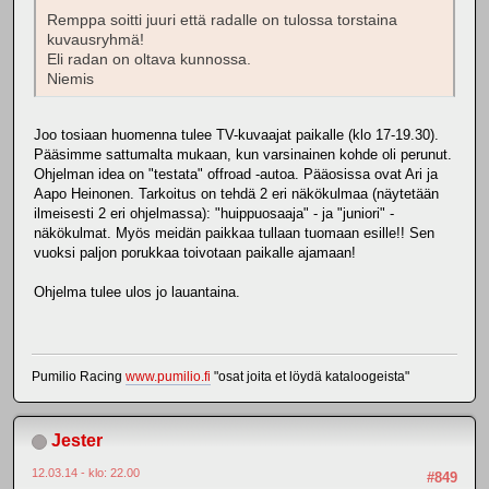
Remppa soitti juuri että radalle on tulossa torstaina
kuvausryhmä!
Eli radan on oltava kunnossa.
Niemis
Joo tosiaan huomenna tulee TV-kuvaajat paikalle (klo 17-19.30).
Pääsimme sattumalta mukaan, kun varsinainen kohde oli perunut.
Ohjelman idea on "testata" offroad -autoa. Pääosissa ovat Ari ja
Aapo Heinonen. Tarkoitus on tehdä 2 eri näkökulmaa (näytetään
ilmeisesti 2 eri ohjelmassa): "huippuosaaja" - ja "juniori" -
näkökulmat. Myös meidän paikkaa tullaan tuomaan esille!! Sen
vuoksi paljon porukkaa toivotaan paikalle ajamaan!
Ohjelma tulee ulos jo lauantaina.
Pumilio Racing
www.pumilio.fi
"osat joita et löydä kataloogeista"
Jester
12.03.14 - klo: 22.00
#849