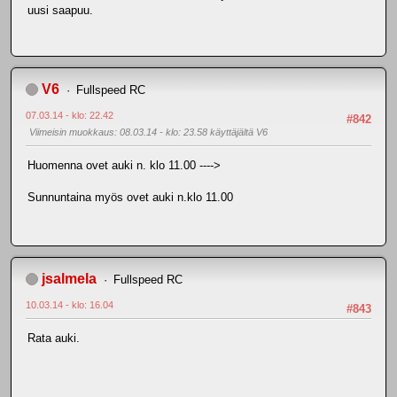
uusi saapuu.
V6
Fullspeed RC
07.03.14 - klo: 22.42
#842
Viimeisin muokkaus
: 08.03.14 - klo: 23.58 käyttäjältä V6
Huomenna ovet auki n. klo 11.00 ---->
Sunnuntaina myös ovet auki n.klo 11.00
jsalmela
Fullspeed RC
10.03.14 - klo: 16.04
#843
Rata auki.