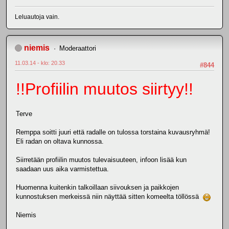
Leluautoja vain.
niemis
Moderaattori
11.03.14 - klo: 20.33
#844
!!Profiilin muutos siirtyy!!
Terve
Remppa soitti juuri että radalle on tulossa torstaina kuvausryhmä!
Eli radan on oltava kunnossa.
Siirretään profiilin muutos tulevaisuuteen, infoon lisää kun
saadaan uus aika varmistettua.
Huomenna kuitenkin talkoillaan siivouksen ja paikkojen
kunnostuksen merkeissä niin näyttää sitten komeelta töllössä
Niemis