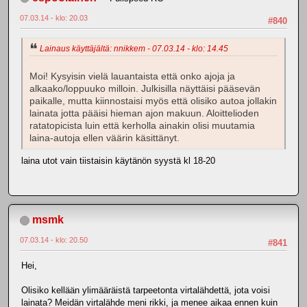
07.03.14 - klo: 20.03
#840
Lainaus käyttäjältä: nnikkem - 07.03.14 - klo: 14.45
Moi! Kysyisin vielä lauantaista että onko ajoja ja
alkaako/loppuuko milloin. Julkisilla näyttäisi pääsevän
paikalle, mutta kiinnostaisi myös että olisiko autoa jollakin
lainata jotta pääisi hieman ajon makuun. Aloittelioden
ratatopicista luin että kerholla ainakin olisi muutamia
laina-autoja ellen väärin käsittänyt.
laina utot vain tiistaisin käytänön syystä kl 18-20
msmk
07.03.14 - klo: 20.50
#841
Hei,
Olisiko kellään ylimääräistä tarpeetonta virtalähdettä, jota voisi
lainata? Meidän virtalähde meni rikki, ja menee aikaa ennen kuin