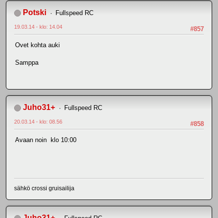
Potski
Fullspeed RC
19.03.14 - klo: 14.04
#857
Ovet kohta auki
Samppa
Juho31+
Fullspeed RC
20.03.14 - klo: 08.56
#858
Avaan noin klo 10:00
sähkö crossi gruisailija
Juho31+