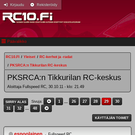
Kirjaudu
Rekisteröidy
Päävalikko
RC10.FI
/
Yleiset
/
RC-kerhot ja -radat
/
PKSRCA:n Tikkurilan RC-keskus
PKSRCA:n Tikkurilan RC-keskus
Aloittaja Fullspeed RC, 30.10.11 - klo: 21.49
1
...
26
27
28
29
30
Sivuja
SIIRRY ALAS
31
32
...
48
KÄYTTÄJÄN TOIMET
espoolainen
Fullspeed RC