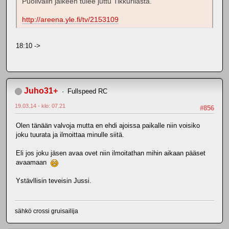
Puolivälin jälkeen tulee juttu Tikkurilasta.
http://areena.yle.fi/tv/2153109
18:10 ->
Juho31+
Fullspeed RC
19.03.14 - klo: 07.21
#856
Olen tänään valvoja mutta en ehdi ajoissa paikalle niin voisiko
joku tuurata ja ilmoittaa minulle siitä.
Eli jos joku jäsen avaa ovet niin ilmoitathan mihin aikaan pääset
avaamaan
Ystävllisin teveisin Jussi.
sähkö crossi gruisailija