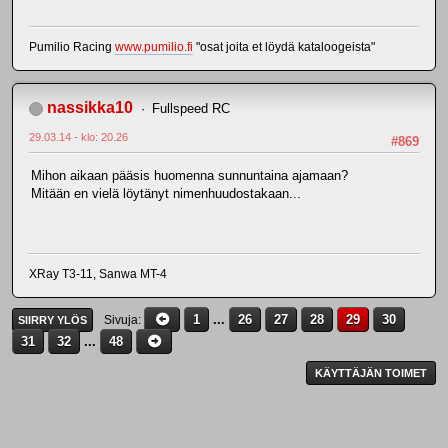
Pumilio Racing
www.pumilio.fi
"osat joita et löydä kataloogeista"
nassikka10
Fullspeed RC
29.03.14 - klo: 20.26
#869
Mihon aikaan pääsis huomenna sunnuntaina ajamaan?
Mitään en vielä löytänyt nimenhuudostakaan...
XRay T3-11, Sanwa MT-4
1
...
26
27
28
29
30
Sivuja
SIIRRY YLÖS
31
32
...
48
KÄYTTÄJÄN TOIMET