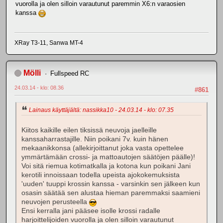
vuorolla ja olen silloin varautunut paremmin X6:n varaosien
kanssa
XRay T3-11, Sanwa MT-4
Mölli
Fullspeed RC
24.03.14 - klo: 08.36
#861
Lainaus käyttäjältä: nassikka10 - 24.03.14 - klo: 07.35
Kiitos kaikille eilen tiksissä neuvoja jaelleille
kanssaharrastajille. Niin poikani 7v. kuin hänen
mekaanikkonsa (allekirjoittanut joka vasta opettelee
ymmärtämään crossi- ja mattoautojen säätöjen päälle)!
Voi sitä riemua kotimatkalla ja kotona kun poikani Jani
kerotili innoissaan todella upeista ajokokemuksista
'uuden' tuuppi krossin kanssa - varsinkin sen jälkeen kun
osasin säätää sen alustaa hieman paremmaksi saamieni
neuvojen perusteella
Ensi kerralla jani pääsee isolle krossi radalle
harjoittelijoiden vuorolla ja olen silloin varautunut