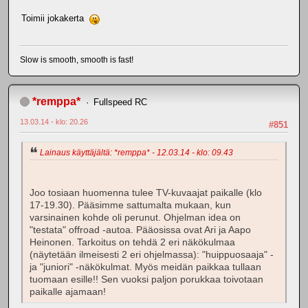
Toimii jokakerta
Slow is smooth, smooth is fast!
*remppa*
Fullspeed RC
13.03.14 - klo: 20.26
#851
Lainaus käyttäjältä: *remppa* - 12.03.14 - klo: 09.43
Joo tosiaan huomenna tulee TV-kuvaajat paikalle (klo
17-19.30). Pääsimme sattumalta mukaan, kun
varsinainen kohde oli perunut. Ohjelman idea on
"testata" offroad -autoa. Pääosissa ovat Ari ja Aapo
Heinonen. Tarkoitus on tehdä 2 eri näkökulmaa
(näytetään ilmeisesti 2 eri ohjelmassa): "huippuosaaja" -
ja "juniori" -näkökulmat. Myös meidän paikkaa tullaan
tuomaan esille!! Sen vuoksi paljon porukkaa toivotaan
paikalle ajamaan!