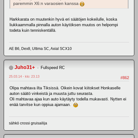
paremmin X6:n varaosien kanssa
Harkkarata on muutenkin hyvä eri säätöjen kokeilulle, koska
liukkaammalla pinnalla auton käytöksen muutos on helpompi
todeta kuin tenniskentällä.
AE B6, Dex8, Ultima SC, Axial SCX10
Juho31+
Fullspeed RC
25.03.14 - klo: 23.13
#862
Olipa mahtava ilta Tiksissä. Oikein kovat kiitokset Honkaselle
auton säätö vinkeistä ja muusta juttu seurasta.
Oli mahtavaa ajaa kun auto käytäyty todella mukavasti. Nytten ei
enää tarvitse kun oppiua ajamaan.
sähkö crossi gruisailija