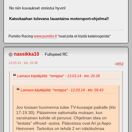
No niin kuvaukset onnistui hyvin!
Katsokaahan tulevana lauantaina motorsport-ohjelma!!
Pumilio Racing
www.pumilio.fi
"osat joita et löydä kataloogeista"
nassikka10
Fullspeed RC
13.03.14 - klo: 20.46
#852
Lainaus käyttäjältä: *remppa* - 13.03.14 - klo: 20.26
Lainaus käyttäjältä: *remppa* - 12.03.14 - klo: 09.43
Joo tosiaan huomenna tulee TV-kuvaajat paikalle (klo
17-19.30). Pääsimme sattumalta mukaan, kun
varsinainen kohde oli perunut. Ohjelman idea on
"testata" offroad -autoa. Pääosissa ovat Ari ja Aapo
Heinonen. Tarkoitus on tehdä 2 eri näkökulmaa