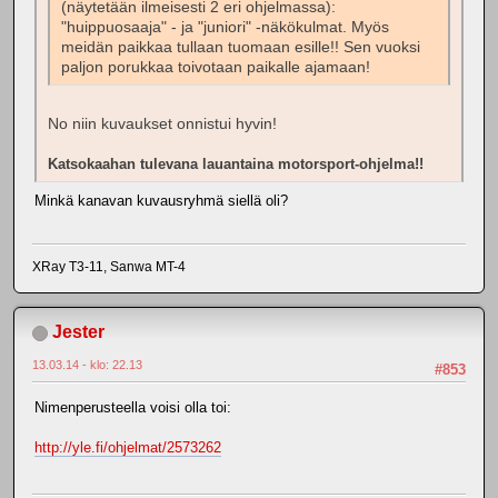
(näytetään ilmeisesti 2 eri ohjelmassa):
"huippuosaaja" - ja "juniori" -näkökulmat. Myös
meidän paikkaa tullaan tuomaan esille!! Sen vuoksi
paljon porukkaa toivotaan paikalle ajamaan!
No niin kuvaukset onnistui hyvin!
Katsokaahan tulevana lauantaina motorsport-ohjelma!!
Minkä kanavan kuvausryhmä siellä oli?
XRay T3-11, Sanwa MT-4
Jester
13.03.14 - klo: 22.13
#853
Nimenperusteella voisi olla toi:
http://yle.fi/ohjelmat/2573262