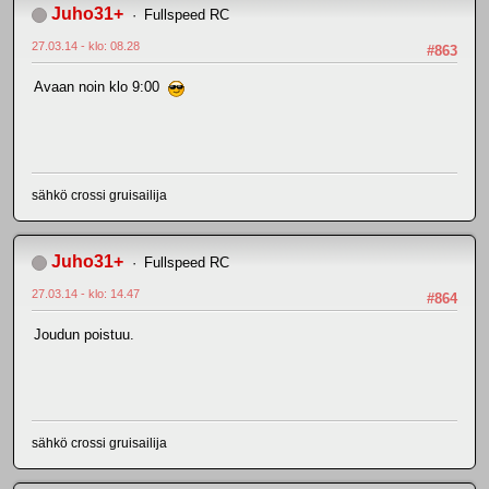
Juho31+
Fullspeed RC
27.03.14 - klo: 08.28
#863
Avaan noin klo 9:00
sähkö crossi gruisailija
Juho31+
Fullspeed RC
27.03.14 - klo: 14.47
#864
Joudun poistuu.
sähkö crossi gruisailija