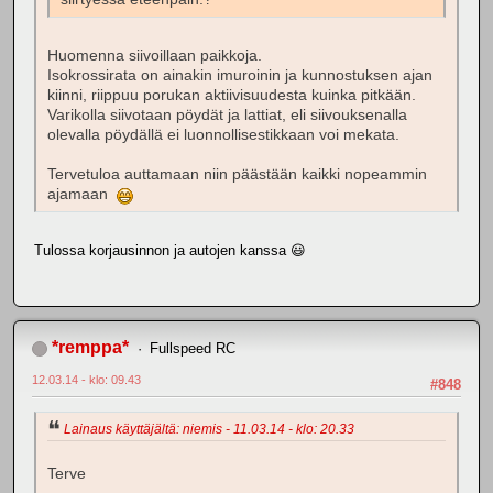
Huomenna siivoillaan paikkoja.
Isokrossirata on ainakin imuroinin ja kunnostuksen ajan
kiinni, riippuu porukan aktiivisuudesta kuinka pitkään.
Varikolla siivotaan pöydät ja lattiat, eli siivouksenalla
olevalla pöydällä ei luonnollisestikkaan voi mekata.
Tervetuloa auttamaan niin päästään kaikki nopeammin
ajamaan
Tulossa korjausinnon ja autojen kanssa 😃
*remppa*
Fullspeed RC
12.03.14 - klo: 09.43
#848
Lainaus käyttäjältä: niemis - 11.03.14 - klo: 20.33
Terve