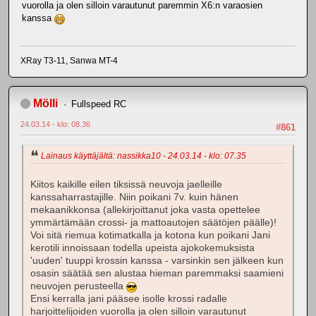
vuorolla ja olen silloin varautunut paremmin X6:n varaosien
kanssa
XRay T3-11, Sanwa MT-4
Mölli
Fullspeed RC
24.03.14 - klo: 08.36
#861
Lainaus käyttäjältä: nassikka10 - 24.03.14 - klo: 07.35
Kiitos kaikille eilen tiksissä neuvoja jaelleille
kanssaharrastajille. Niin poikani 7v. kuin hänen
mekaanikkonsa (allekirjoittanut joka vasta opettelee
ymmärtämään crossi- ja mattoautojen säätöjen päälle)!
Voi sitä riemua kotimatkalla ja kotona kun poikani Jani
kerotili innoissaan todella upeista ajokokemuksista
'uuden' tuuppi krossin kanssa - varsinkin sen jälkeen kun
osasin säätää sen alustaa hieman paremmaksi saamieni
neuvojen perusteella
Ensi kerralla jani pääsee isolle krossi radalle
harjoittelijoiden vuorolla ja olen silloin varautunut