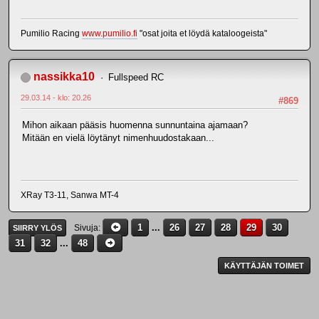
Pumilio Racing
www.pumilio.fi
"osat joita et löydä kataloogeista"
nassikka10
Fullspeed RC
29.03.14 - klo: 20.26
#869
Mihon aikaan pääsis huomenna sunnuntaina ajamaan?
Mitään en vielä löytänyt nimenhuudostakaan...
XRay T3-11, Sanwa MT-4
1
...
26
27
28
29
30
Sivuja
SIIRRY YLÖS
31
32
...
48
KÄYTTÄJÄN TOIMET