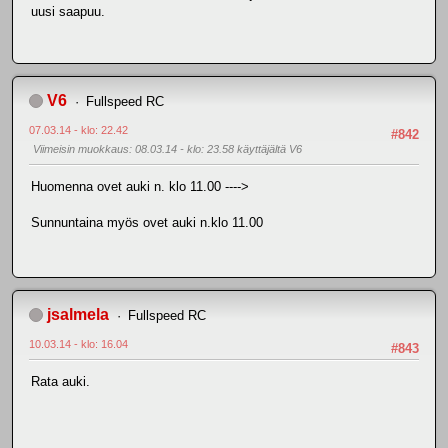
uusi saapuu.
V6
Fullspeed RC
07.03.14 - klo: 22.42
#842
Viimeisin muokkaus
: 08.03.14 - klo: 23.58 käyttäjältä V6
Huomenna ovet auki n. klo 11.00 ---->
Sunnuntaina myös ovet auki n.klo 11.00
jsalmela
Fullspeed RC
10.03.14 - klo: 16.04
#843
Rata auki.