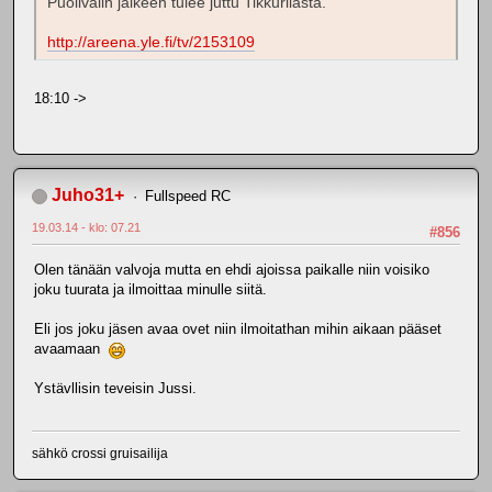
Puolivälin jälkeen tulee juttu Tikkurilasta.
http://areena.yle.fi/tv/2153109
18:10 ->
Juho31+
Fullspeed RC
19.03.14 - klo: 07.21
#856
Olen tänään valvoja mutta en ehdi ajoissa paikalle niin voisiko
joku tuurata ja ilmoittaa minulle siitä.
Eli jos joku jäsen avaa ovet niin ilmoitathan mihin aikaan pääset
avaamaan
Ystävllisin teveisin Jussi.
sähkö crossi gruisailija