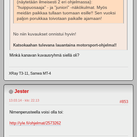
(näytetään ilmeisesti 2 eri ohjelmassa):
"huippuosaaja" - ja "juniori" -näkökulmat. Myös
meidän paikkaa tullaan tuomaan esille!! Sen vuoksi
paljon porukkaa toivotaan paikalle ajamaan!
No niin kuvaukset onnistui hyvin!
Katsokaahan tulevana lauantaina motorsport-ohjelma!!
Minkä kanavan kuvausryhmä siellä oli?
XRay T3-11, Sanwa MT-4
Jester
13.03.14 - klo: 22.13
#853
Nimenperusteella voisi olla toi:
http://yle.fi/ohjelmat/2573262