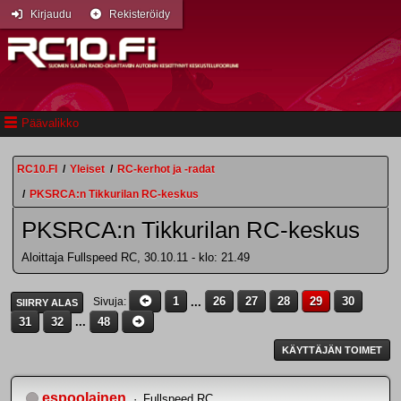
Kirjaudu
Rekisteröidy
Päävalikko
RC10.FI
/
Yleiset
/
RC-kerhot ja -radat
/
PKSRCA:n Tikkurilan RC-keskus
PKSRCA:n Tikkurilan RC-keskus
Aloittaja Fullspeed RC, 30.10.11 - klo: 21.49
1
...
26
27
28
29
30
Sivuja
SIIRRY ALAS
31
32
...
48
KÄYTTÄJÄN TOIMET
espoolainen
Fullspeed RC