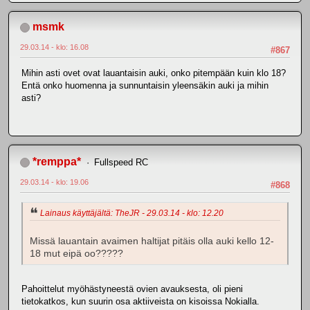
msmk
29.03.14 - klo: 16.08
#867
Mihin asti ovet ovat lauantaisin auki, onko pitempään kuin klo 18?
Entä onko huomenna ja sunnuntaisin yleensäkin auki ja mihin
asti?
*remppa*
Fullspeed RC
29.03.14 - klo: 19.06
#868
Lainaus käyttäjältä: TheJR - 29.03.14 - klo: 12.20
Missä lauantain avaimen haltijat pitäis olla auki kello 12-
18 mut eipä oo?????
Pahoittelut myöhästyneestä ovien avauksesta, oli pieni
tietokatkos, kun suurin osa aktiiveista on kisoissa Nokialla.