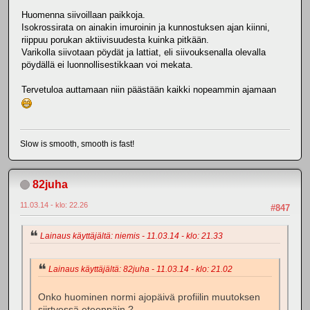
Huomenna siivoillaan paikkoja.
Isokrossirata on ainakin imuroinin ja kunnostuksen ajan kiinni,
riippuu porukan aktiivisuudesta kuinka pitkään.
Varikolla siivotaan pöydät ja lattiat, eli siivouksenalla olevalla
pöydällä ei luonnollisestikkaan voi mekata.
Tervetuloa auttamaan niin päästään kaikki nopeammin ajamaan
Slow is smooth, smooth is fast!
82juha
11.03.14 - klo: 22.26
#847
Lainaus käyttäjältä: niemis - 11.03.14 - klo: 21.33
Lainaus käyttäjältä: 82juha - 11.03.14 - klo: 21.02
Onko huominen normi ajopäivä profiilin muutoksen
siirtyessä eteenpäin.?