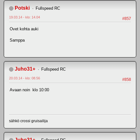
Potski
Fullspeed RC
19.03.14 - klo: 14.04
#857
Ovet kohta auki
Samppa
Juho31+
Fullspeed RC
20.03.14 - klo: 08.56
#858
Avaan noin klo 10:00
sähkö crossi gruisailija
Juho31+