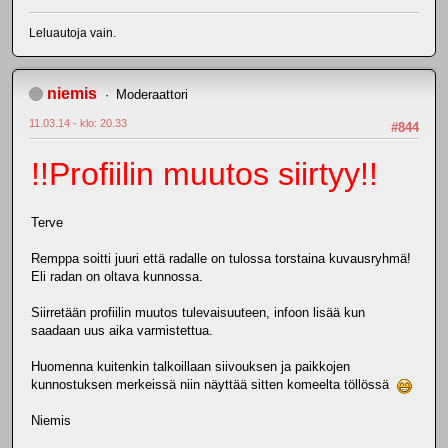
Leluautoja vain.
niemis
Moderaattori
11.03.14 - klo: 20.33
#844
!!Profiilin muutos siirtyy!!
Terve
Remppa soitti juuri että radalle on tulossa torstaina kuvausryhmä!
Eli radan on oltava kunnossa.
Siirretään profiilin muutos tulevaisuuteen, infoon lisää kun
saadaan uus aika varmistettua.
Huomenna kuitenkin talkoillaan siivouksen ja paikkojen
kunnostuksen merkeissä niin näyttää sitten komeelta töllössä
Niemis