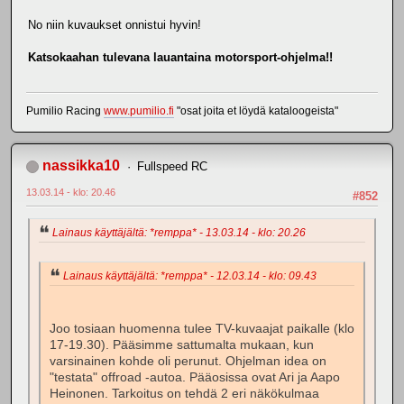
No niin kuvaukset onnistui hyvin!
Katsokaahan tulevana lauantaina motorsport-ohjelma!!
Pumilio Racing
www.pumilio.fi
"osat joita et löydä kataloogeista"
nassikka10
Fullspeed RC
13.03.14 - klo: 20.46
#852
Lainaus käyttäjältä: *remppa* - 13.03.14 - klo: 20.26
Lainaus käyttäjältä: *remppa* - 12.03.14 - klo: 09.43
Joo tosiaan huomenna tulee TV-kuvaajat paikalle (klo
17-19.30). Pääsimme sattumalta mukaan, kun
varsinainen kohde oli perunut. Ohjelman idea on
"testata" offroad -autoa. Pääosissa ovat Ari ja Aapo
Heinonen. Tarkoitus on tehdä 2 eri näkökulmaa