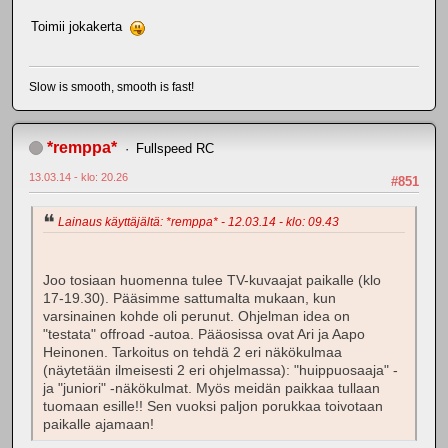
Toimii jokakerta
Slow is smooth, smooth is fast!
*remppa*
Fullspeed RC
13.03.14 - klo: 20.26
#851
Lainaus käyttäjältä: *remppa* - 12.03.14 - klo: 09.43
Joo tosiaan huomenna tulee TV-kuvaajat paikalle (klo
17-19.30). Pääsimme sattumalta mukaan, kun
varsinainen kohde oli perunut. Ohjelman idea on
"testata" offroad -autoa. Pääosissa ovat Ari ja Aapo
Heinonen. Tarkoitus on tehdä 2 eri näkökulmaa
(näytetään ilmeisesti 2 eri ohjelmassa): "huippuosaaja" -
ja "juniori" -näkökulmat. Myös meidän paikkaa tullaan
tuomaan esille!! Sen vuoksi paljon porukkaa toivotaan
paikalle ajamaan!