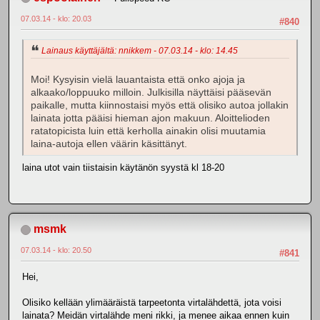
07.03.14 - klo: 20.03
#840
Lainaus käyttäjältä: nnikkem - 07.03.14 - klo: 14.45
Moi! Kysyisin vielä lauantaista että onko ajoja ja
alkaako/loppuuko milloin. Julkisilla näyttäisi pääsevän
paikalle, mutta kiinnostaisi myös että olisiko autoa jollakin
lainata jotta pääisi hieman ajon makuun. Aloittelioden
ratatopicista luin että kerholla ainakin olisi muutamia
laina-autoja ellen väärin käsittänyt.
laina utot vain tiistaisin käytänön syystä kl 18-20
msmk
07.03.14 - klo: 20.50
#841
Hei,
Olisiko kellään ylimääräistä tarpeetonta virtalähdettä, jota voisi
lainata? Meidän virtalähde meni rikki, ja menee aikaa ennen kuin