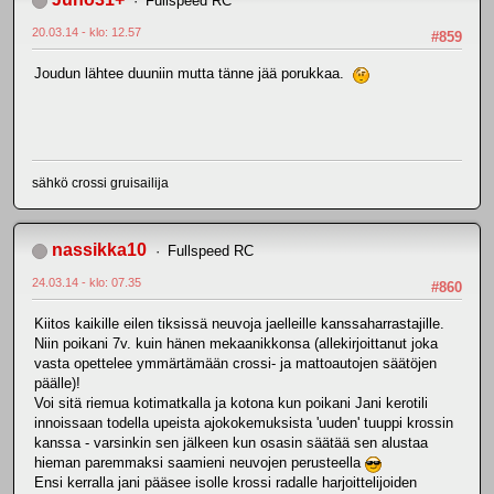
Fullspeed RC
20.03.14 - klo: 12.57
#859
Joudun lähtee duuniin mutta tänne jää porukkaa.
sähkö crossi gruisailija
nassikka10
Fullspeed RC
24.03.14 - klo: 07.35
#860
Kiitos kaikille eilen tiksissä neuvoja jaelleille kanssaharrastajille.
Niin poikani 7v. kuin hänen mekaanikkonsa (allekirjoittanut joka
vasta opettelee ymmärtämään crossi- ja mattoautojen säätöjen
päälle)!
Voi sitä riemua kotimatkalla ja kotona kun poikani Jani kerotili
innoissaan todella upeista ajokokemuksista 'uuden' tuuppi krossin
kanssa - varsinkin sen jälkeen kun osasin säätää sen alustaa
hieman paremmaksi saamieni neuvojen perusteella
Ensi kerralla jani pääsee isolle krossi radalle harjoittelijoiden