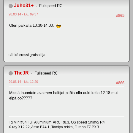
Juho31+
Fullspeed RC
28.03.14 - klo: 09.37
#865
Olen paikalla 10:30-14:00.
sähkö crossi gruisailija
TheJR
Fullspeed RC
29.03.14 - klo: 12.20
#866
Missä lauantain avaimen haltijat pitäis olla auki kello 12-18 mut
eipä oo?????
Fg Mini#84 Full Aluminium, ARC R8.3, OS speed Shimo/ R4
X-ray X12 22, Asso B74.1, Tamiya rekka, Futaba T7 PXR