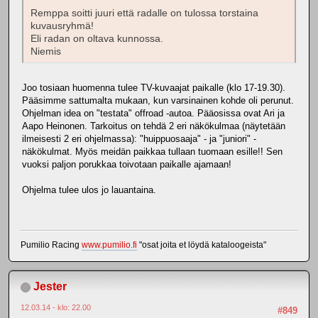
Remppa soitti juuri että radalle on tulossa torstaina
kuvausryhmä!
Eli radan on oltava kunnossa.
Niemis
Joo tosiaan huomenna tulee TV-kuvaajat paikalle (klo 17-19.30).
Pääsimme sattumalta mukaan, kun varsinainen kohde oli perunut.
Ohjelman idea on "testata" offroad -autoa. Pääosissa ovat Ari ja
Aapo Heinonen. Tarkoitus on tehdä 2 eri näkökulmaa (näytetään
ilmeisesti 2 eri ohjelmassa): "huippuosaaja" - ja "juniori" -
näkökulmat. Myös meidän paikkaa tullaan tuomaan esille!! Sen
vuoksi paljon porukkaa toivotaan paikalle ajamaan!
Ohjelma tulee ulos jo lauantaina.
Pumilio Racing
www.pumilio.fi
"osat joita et löydä kataloogeista"
Jester
12.03.14 - klo: 22.00
#849