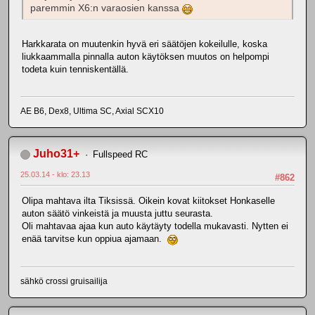
paremmin X6:n varaosien kanssa
Harkkarata on muutenkin hyvä eri säätöjen kokeilulle, koska
liukkaammalla pinnalla auton käytöksen muutos on helpompi
todeta kuin tenniskentällä.
AE B6, Dex8, Ultima SC, Axial SCX10
Juho31+
Fullspeed RC
25.03.14 - klo: 23.13
#862
Olipa mahtava ilta Tiksissä. Oikein kovat kiitokset Honkaselle
auton säätö vinkeistä ja muusta juttu seurasta.
Oli mahtavaa ajaa kun auto käytäyty todella mukavasti. Nytten ei
enää tarvitse kun oppiua ajamaan.
sähkö crossi gruisailija