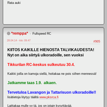
Rata auki
*remppa*
Fullspeed RC
28.04.14 - klo: 09.47
#905
KIITOS KAIKILLE HIENOSTA TALVIKAUDESTA!
Nyt on aika siirtyä ulkoradoille, sen vuoksi
Tikkurilan RC-keskus sulkeutuu 30.4.
Kaikki joilla on kamoja siellä, hoitakaa ne pois siihen mennessä!
Jatkamme taas 1.9. alkaen.
Tervetuloa Lavangon ja Tattarisuon ulkoradoille!!
lisätietoja löytyy täältä
www.pksrca.fi
Laittakaa mulle yv:tä, jos on jotain kysyttävää.