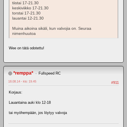
tiistai 17-21.30
keskiviikko 17-21.30
torstai 17-21.30
lauantai 12-21.30
Muina aikoina sikäli, kun valvojia on. Seuraa
nimenhuutoa
Wee on tätä odotettu!
*remppa*
Fullspeed RC
18.08.14 - klo: 19.45
#911
Korjaus:
Lauantaina auki klo 12-18
tai myöhempään, jos löytyy valvoja