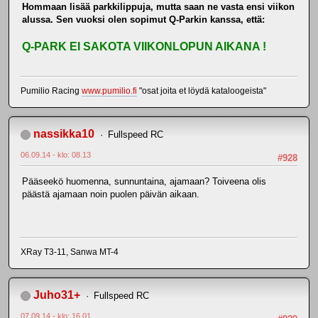
Hommaan lisää parkkilippuja, mutta saan ne vasta ensi viikon
alussa. Sen vuoksi olen sopimut Q-Parkin kanssa, että:
Q-PARK EI SAKOTA VIIKONLOPUN AIKANA !
Pumilio Racing
www.pumilio.fi
"osat joita et löydä kataloogeista"
nassikka10
Fullspeed RC
06.09.14 - klo: 08.13
#928
Pääseekö huomenna, sunnuntaina, ajamaan? Toiveena olis
päästä ajamaan noin puolen päivän aikaan.
XRay T3-11, Sanwa MT-4
Juho31+
Fullspeed RC
07.09.14 - klo: 16.01