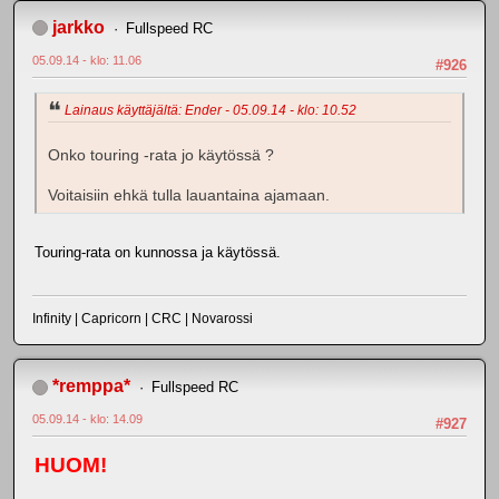
jarkko
Fullspeed RC
05.09.14 - klo: 11.06
#926
Lainaus käyttäjältä: Ender - 05.09.14 - klo: 10.52
Onko touring -rata jo käytössä ?
Voitaisiin ehkä tulla lauantaina ajamaan.
Touring-rata on kunnossa ja käytössä.
Infinity | Capricorn | CRC | Novarossi
*remppa*
Fullspeed RC
05.09.14 - klo: 14.09
#927
HUOM!