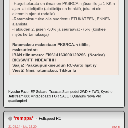
-Harjoittelurata on ilmainen PKSRCA:n jäsenille ja 1 KK:n
ajan aloittelijoille (aloittelija on henkilö, joka ei ole
aiemmin ajanut radalla)
-Ratamaksu tulee olla suoritettu ETUKÄTEEN, ENNEN
ajamista
-Talouden 2. jäsen -50% ja seuraavat -75% (koskee
myös kertamaksuja)
Ratamaksu maksetaan PKSRCA:n tilille,
maksutiedot:
IBAN tilinumero: FI9614163000129296 (Nordea)
BIC/SWIFT NDEAFIHH
Saaja: Pääkaupunkiseudun RC-Autoilijat ry
Viesti: Nimi, ratamaksu, Tikkurila
Kyosho Fazer EP Subaru, Traxxas Stampedet 2WD + 4WD, Kyosho
Jetstream 800 vintagepaatti FOR SALE !, Quanum Nova Pro
quadkopteri
*remppa*
Fullspeed RC
21.08.14 - klo: 15.20
#915