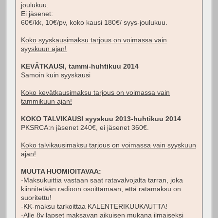
joulukuu.
Ei jäsenet:
60€/kk, 10€/pv, koko kausi 180€/ syys-joulukuu.
Koko syyskausimaksu tarjous on voimassa vain
syyskuun ajan!
KEVÄTKAUSI, tammi-huhtikuu 2014
Samoin kuin syyskausi
Koko kevätkausimaksu tarjous on voimassa vain
tammikuun ajan!
KOKO TALVIKAUSI syyskuu 2013-huhtikuu 2014
PKSRCA:n jäsenet 240€, ei jäsenet 360€.
Koko talvikausimaksu tarjous on voimassa vain syyskuun
ajan!
MUUTA HUOMIOITAVAA:
-Maksukuittia vastaan saat ratavalvojalta tarran, joka
kiinnitetään radioon osoittamaan, että ratamaksu on
suoritettu!
-KK-maksu tarkoittaa KALENTERIKUUKAUTTA!
-Alle 8v lapset maksavan aikuisen mukana ilmaiseksi