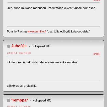
Jep, tuon mukaan mennään. Päivitetään oikeat vuosiluvut asap.
Pumilio Racing
www.pumilio.fi
"osat joita et löydä kataloogeista"
Juho31+
Fullspeed RC
23.08.14 - klo: 16.23
#916
Onko jonkun näköistä talkoota ennen aukeamista?
sähkö crossi gruisailija
*remppa*
Fullspeed RC