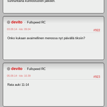
sunnuntaina kunnostusten jälkeen.
devito
Fullspeed RC
03.09.14 - klo: 09.04
#922
Onko kukaan avaimellinen menossa nyt päivällä tiksiin?
devito
Fullspeed RC
05.09.14 - klo: 10.39
#923
Rata auki 11-14