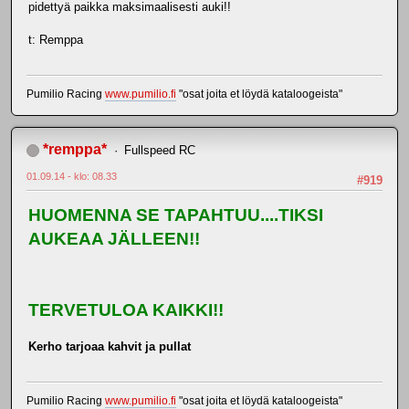
pidettyä paikka maksimaalisesti auki!!
t: Remppa
Pumilio Racing
www.pumilio.fi
"osat joita et löydä kataloogeista"
*remppa*
Fullspeed RC
01.09.14 - klo: 08.33
#919
HUOMENNA SE TAPAHTUU....TIKSI
AUKEAA JÄLLEEN!!
TERVETULOA KAIKKI!!
Kerho tarjoaa kahvit ja pullat
Pumilio Racing
www.pumilio.fi
"osat joita et löydä kataloogeista"