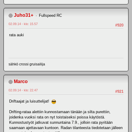
Juho31+
Fullspeed RC
02.09.14 - klo: 15.57
#920
rata auki
sähkö crossi gruisailija
Marco
02.09.14 - klo: 22.47
#921
Driftaajat ja luisuttelijat!
Drifting-rataa alettiin kunnostamaan tänään ja silta purettiin,
joidenka vuoksi rata on nyt toistaiseksi poissa käytöstä.
Kunnostustyöt jatkuvat sunnuntaina 7.9., jolloin rata pyritään
saamaan ajettavaan kuntoon. Radan tilanteesta tiedotetaan jälleen