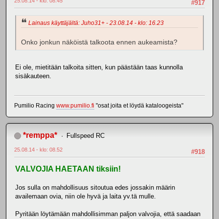
25.08.14 - klo: 08.45
#917
Lainaus käyttäjältä: Juho31+ - 23.08.14 - klo: 16.23
Onko jonkun näköistä talkoota ennen aukeamista?
Ei ole, mietitään talkoita sitten, kun päästään taas kunnolla
sisäkauteen.
Pumilio Racing
www.pumilio.fi
"osat joita et löydä kataloogeista"
*remppa*
Fullspeed RC
25.08.14 - klo: 08.52
#918
VALVOJIA HAETAAN tiksiin!
Jos sulla on mahdollisuus sitoutua edes jossakin määrin
availemaan ovia, niin ole hyvä ja laita yv.tä mulle.
Pyritään löytämään mahdollisimman paljon valvojia, että saadaan