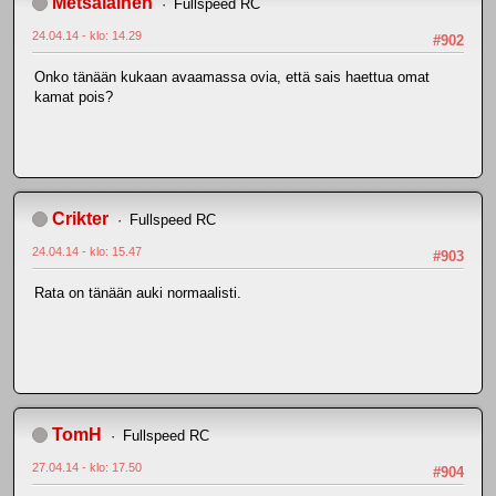
Metsäläinen
Fullspeed RC
24.04.14 - klo: 14.29
#902
Onko tänään kukaan avaamassa ovia, että sais haettua omat
kamat pois?
Crikter
Fullspeed RC
24.04.14 - klo: 15.47
#903
Rata on tänään auki normaalisti.
TomH
Fullspeed RC
27.04.14 - klo: 17.50
#904