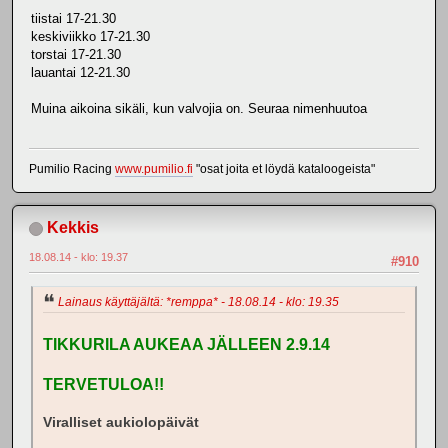
tiistai 17-21.30
keskiviikko 17-21.30
torstai 17-21.30
lauantai 12-21.30
Muina aikoina sikäli, kun valvojia on. Seuraa nimenhuutoa
Pumilio Racing
www.pumilio.fi
"osat joita et löydä kataloogeista"
Kekkis
18.08.14 - klo: 19.37
#910
Lainaus käyttäjältä: *remppa* - 18.08.14 - klo: 19.35
TIKKURILA AUKEAA JÄLLEEN 2.9.14
TERVETULOA!!
Viralliset aukiolopäivät