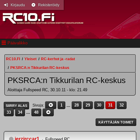
Kirjaudu
Rekisteröidy
Päävalikko
RC10.FI
/
Yleiset
/
RC-kerhot ja -radat
/
PKSRCA:n Tikkurilan RC-keskus
PKSRCA:n Tikkurilan RC-keskus
Aloittaja Fullspeed RC, 30.10.11 - klo: 21.49
1
...
28
29
30
31
32
Sivuja
SIIRRY ALAS
33
34
...
48
KÄYTTÄJÄN TOIMET
jerzirccar1
Fullspeed RC