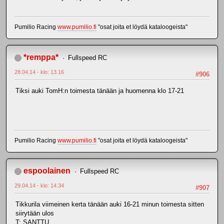
Pumilio Racing
www.pumilio.fi
"osat joita et löydä kataloogeista"
*remppa*
Fullspeed RC
28.04.14 - klo: 13.16
#906
Tiksi auki TomH:n toimesta tänään ja huomenna klo 17-21
Pumilio Racing
www.pumilio.fi
"osat joita et löydä kataloogeista"
espoolainen
Fullspeed RC
29.04.14 - klo: 14.34
#907
Tikkurila viimeinen kerta tänään auki 16-21 minun toimesta sitten
siirytään ulos
T: SANTTU