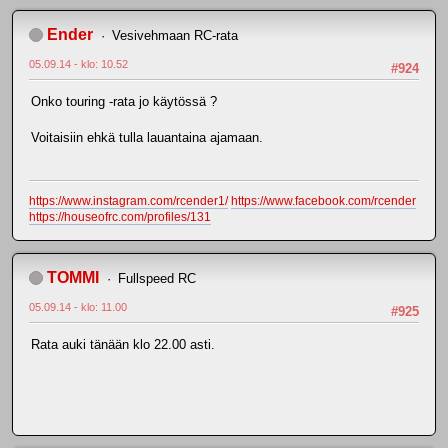
Ender
Vesivehmaan RC-rata
05.09.14 - klo: 10.52
#924
Onko touring -rata jo käytössä ?
Voitaisiin ehkä tulla lauantaina ajamaan.
https://www.instagram.com/rcender1/
https://www.facebook.com/rcender
https://houseofrc.com/profiles/131
TOMMI
Fullspeed RC
05.09.14 - klo: 11.00
#925
Rata auki tänään klo 22.00 asti.