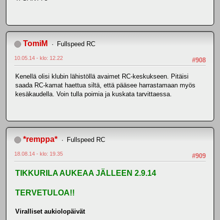
TomiM
Fullspeed RC
10.05.14 - klo: 12.22
#908
Kenellä olisi klubin lähistöllä avaimet RC-keskukseen. Pitäisi
saada RC-kamat haettua siltä, että pääsee harrastamaan myös
kesäkaudella. Voin tulla poimia ja kuskata tarvittaessa.
*remppa*
Fullspeed RC
18.08.14 - klo: 19.35
#909
TIKKURILA AUKEAA JÄLLEEN 2.9.14
TERVETULOA!!
Viralliset aukiolopäivät