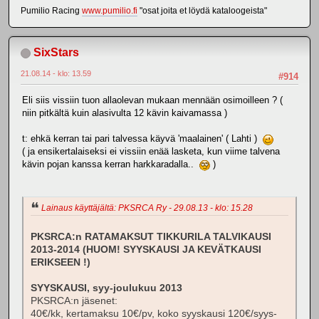
Pumilio Racing
www.pumilio.fi
"osat joita et löydä kataloogeista"
SixStars
21.08.14 - klo: 13.59
#914
Eli siis vissiin tuon allaolevan mukaan mennään osimoilleen ? (
niin pitkältä kuin alasivulta 12 kävin kaivamassa )
t: ehkä kerran tai pari talvessa käyvä 'maalainen' ( Lahti )
( ja ensikertalaiseksi ei vissiin enää lasketa, kun viime talvena
kävin pojan kanssa kerran harkkaradalla..
)
Lainaus käyttäjältä: PKSRCA Ry - 29.08.13 - klo: 15.28
PKSRCA:n RATAMAKSUT TIKKURILA TALVIKAUSI
2013-2014 (HUOM! SYYSKAUSI JA KEVÄTKAUSI
ERIKSEEN !)
SYYSKAUSI, syy-joulukuu 2013
PKSRCA:n jäsenet:
40€/kk, kertamaksu 10€/pv, koko syyskausi 120€/syys-