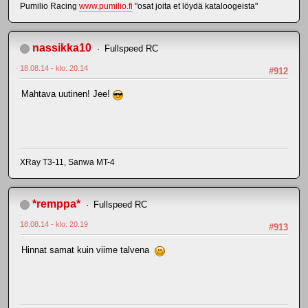
Pumilio Racing
www.pumilio.fi
"osat joita et löydä kataloogeista"
nassikka10
Fullspeed RC
18.08.14 - klo: 20.14
#912
Mahtava uutinen! Jee!
XRay T3-11, Sanwa MT-4
*remppa*
Fullspeed RC
18.08.14 - klo: 20.19
#913
Hinnat samat kuin viime talvena