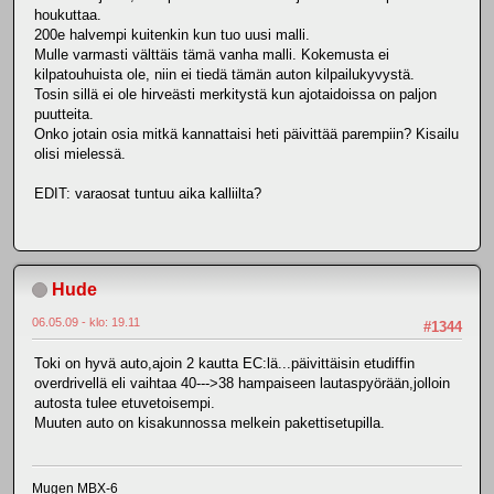
houkuttaa.
200e halvempi kuitenkin kun tuo uusi malli.
Mulle varmasti välttäis tämä vanha malli. Kokemusta ei
kilpatouhuista ole, niin ei tiedä tämän auton kilpailukyvystä.
Tosin sillä ei ole hirveästi merkitystä kun ajotaidoissa on paljon
puutteita.
Onko jotain osia mitkä kannattaisi heti päivittää parempiin? Kisailu
olisi mielessä.
EDIT: varaosat tuntuu aika kalliilta?
Hude
06.05.09 - klo: 19.11
#1344
Toki on hyvä auto,ajoin 2 kautta EC:lä...päivittäisin etudiffin
overdrivellä eli vaihtaa 40--->38 hampaiseen lautaspyörään,jolloin
autosta tulee etuvetoisempi.
Muuten auto on kisakunnossa melkein pakettisetupilla.
Mugen MBX-6