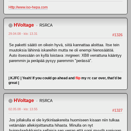
Http://www.iso-hepa.com
HVoltage
RSRCA
29.04.08 - klo: 13.31
#1326
Se paketti säätö on oikein hyvä, siitä kannattaa aloittaa. Itse tein
muutoksia lähinnä iskareihin mutta ne oli enempi hienosäätöä.
Auto itsessään on kyllä loistava :mrgreen: XB8 verrattuna kääntyy
paremmin ja peräpää pysyy paremmin "perässä".
| KJFC | Yeah! If you could go ahead and
flip
my rc car over, that'd be
great |
HVoltage
RSRCA
02.05.08 - klo: 13.55
#1327
Jos jollakulla ei ole kytkinlaakereita huomiseen kisaan niin tulkaa
vetämään allekirjoittanutta hihasta. Minulla on nyt
huippulaadukkaista sellaisia sen verran että sopii myydä sopivaan