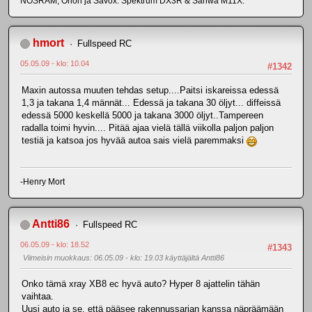
NOSRAM, Orion ja Savöx. Spektrum DX3R & Sanwa M11X.
hmort
Fullspeed RC
05.05.09 - klo: 10.04
#1342
Maxin autossa muuten tehdas setup....Paitsi iskareissa edessä
1,3 ja takana 1,4 männät... Edessä ja takana 30 öljyt... diffeissä
edessä 5000 keskellä 5000 ja takana 3000 öljyt..Tampereen
radalla toimi hyvin.... Pitää ajaa vielä tällä viikolla paljon paljon
testiä ja katsoa jos hyvää autoa sais vielä paremmaksi
-Henry Mort
Antti86
Fullspeed RC
06.05.09 - klo: 18.52
#1343
Viimeisin muokkaus
: 06.05.09 - klo: 19.03 käyttäjältä Antti86
Onko tämä xray XB8 ec hyvä auto? Hyper 8 ajattelin tähän
vaihtaa.
Uusi auto ja se, että pääsee rakennussarjan kanssa näpräämään