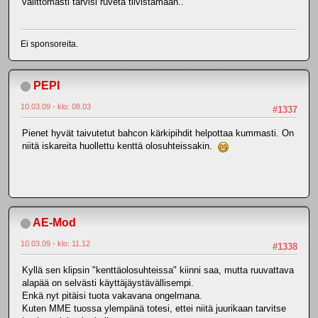
välittömästi tarvisi ruveta tiivistämään..
Ei sponsoreita.
PEPI
10.03.09 - klo: 08.03
#1337
Pienet hyvät taivutetut bahcon kärkipihdit helpottaa kummasti. On
niitä iskareita huollettu kenttä olosuhteissakin.
AE-Mod
10.03.09 - klo: 11.12
#1338
Kyllä sen klipsin "kenttäolosuhteissa" kiinni saa, mutta ruuvattava
alapää on selvästi käyttäjäystävällisempi.
Enkä nyt pitäisi tuota vakavana ongelmana.
Kuten MME tuossa ylempänä totesi, ettei niitä juurikaan tarvitse