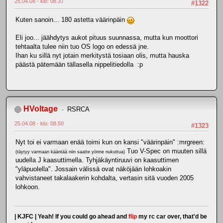
25.04.08 - klo: 08.37
#1322
Kuten sanoin... 180 astetta väärinpäin
Eli joo... jäähdytys aukot pituus suunnassa, mutta kun moottori
tehtaalta tulee niin tuo OS logo on edessä jne.
Ihan ku sillä nyt jotain merkitystä tosiaan olis, mutta hauska
päästä pätemään tällasella nippelitiedolla :p
HVoltage
RSRCA
25.04.08 - klo: 08.50
#1323
Nyt toi ei varmaan enää toimi kun on kansi "väärinpäin" :mrgreen:
Tuo V-Spec on muuten sillä
(täytyy varmaan kääntää niin saatte yönne nukuttua)
uudella J kaasuttimella. Tyhjäkäyntiruuvi on kaasuttimen
"yläpuolella". Jossain välissä ovat näköjään lohkoakin
vahvistaneet takalaakerin kohdalta, vertasin sitä vuoden 2005
lohkoon.
| KJFC | Yeah! If you could go ahead and
flip
my rc car over, that'd be