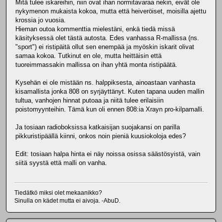
Mitä tulee iskareihin, niin ovat ihan normitavaraa nekin, eivät ole
nykymenon mukaista kokoa, mutta että heiveröiset, moisilla ajettu
krossia jo vuosia.
Hieman outoa kommenttia mielestäni, enkä tiedä missä
käsityksessä olet tästä autosta. Edes vanhassa R-mallissa (ns.
"sport") ei ristipäitä ollut sen enempää ja myöskin iskarit olivat
samaa kokoa. Tutkinut en ole, mutta heittäisin että
tuoreimmassakin mallissa on ihan yhtä monta ristipäätä.
Kysehän ei ole mistään ns. halppiksesta, ainoastaan vanhasta
kisamallista jonka 808 on syrjäyttänyt. Kuten tapana uuden mallin
tultua, vanhojen hinnat putoaa ja niitä tulee erilaisiin
poistomyynteihin. Tämä kun oli ennen 808:ia Xrayn pro-kilpamalli.
Ja tosiaan radioboksissa katkaisijan suojakansi on parilla
pikkuristipäällä kiinni, onkos noin pieniä kuusiokoloja edes?
Edit: tosiaan halpa hinta ei näy noissa osissa säästösyistä, vain
siitä syystä että malli on vanha.
Tiedätkö miksi olet mekaanikko?
Sinulla on kädet mutta ei aivoja. -AbuD.