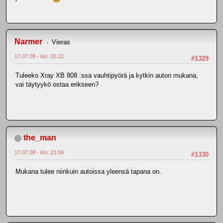
Narmer
Vieras
17.07.08 - klo: 20.22
#1329
Tuleeko Xray XB 808 :ssa vauhtipyörä ja kytkin auton mukana,
vai täytyykö ostaa erikseen?
the_man
17.07.08 - klo: 23.59
#1330
Mukana tulee niinkuin autoissa yleensä tapana on.