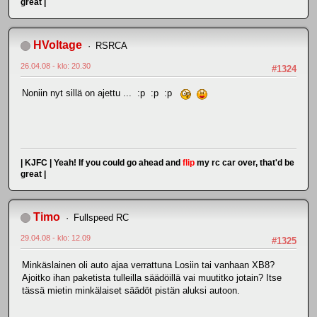
great |
HVoltage
RSRCA
26.04.08 - klo: 20.30
#1324
Noniin nyt sillä on ajettu ... :p :p :p
| KJFC | Yeah! If you could go ahead and
flip
my rc car over, that'd be
great |
Timo
Fullspeed RC
29.04.08 - klo: 12.09
#1325
Minkäslainen oli auto ajaa verrattuna Losiin tai vanhaan XB8?
Ajoitko ihan paketista tulleilla säädöillä vai muutitko jotain? Itse
tässä mietin minkälaiset säädöt pistän aluksi autoon.