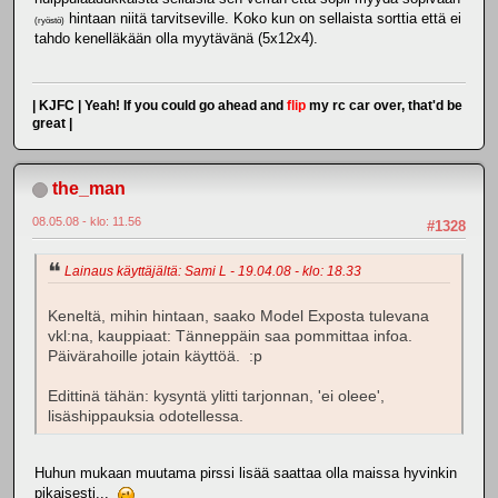
hintaan niitä tarvitseville. Koko kun on sellaista sorttia että ei
(ryöstö)
tahdo kenelläkään olla myytävänä (5x12x4).
| KJFC | Yeah! If you could go ahead and
flip
my rc car over, that'd be
great |
the_man
08.05.08 - klo: 11.56
#1328
Lainaus käyttäjältä: Sami L - 19.04.08 - klo: 18.33
Keneltä, mihin hintaan, saako Model Exposta tulevana
vkl:na, kauppiaat: Tänneppäin saa pommittaa infoa.
Päivärahoille jotain käyttöä. :p
Edittinä tähän: kysyntä ylitti tarjonnan, 'ei oleee',
lisäshippauksia odotellessa.
Huhun mukaan muutama pirssi lisää saattaa olla maissa hyvinkin
pikaisesti...