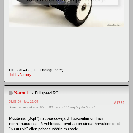
THE Car #12 (THE Photographer)
HobbyFactory
Sami L
Fullspeed RC
05.03.09 - klo: 21.05
#1332
Viimeisin muokkaus
: 05.03.09 - klo: 21.10 käyttäjältä Sami L
Muutamat (8kpl?) ristipääruuveja diffibokseihin on ihan
normikauraa näissä vehkeissä, ovat auton ainoat harvakierteiset
"puuruuvit" ellen pahasti väärin muistele.