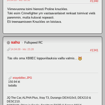
14.04.09 - klo: 08.58
#1340
Viimevuonna toimi hienosti Proline knuckles.
Toki esim Crimefighter ym vastaavanlaiset renkaat toimivat vielä
paremmin, mutta kuluvat nopeasti.
Eli treenaamiseen Knuckles on loistava.
sahu
Fullspeed RC
14.04.09 - klo: 23.28
#1341
Täs olis oma XB8EC loppuviilauksia vailla valmis...
xrayxb8ec.JPG
150.94 kt
ladattu
JQ The Car, ALPHA Plus, Xray T3, Durango DEX410v3, DEX210 &
DESC210.