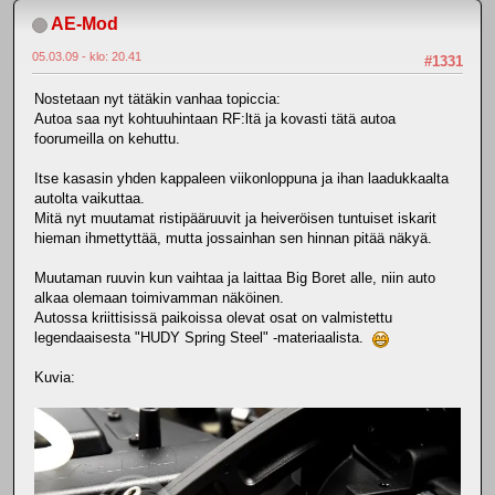
AE-Mod
05.03.09 - klo: 20.41
#1331
Nostetaan nyt tätäkin vanhaa topiccia:
Autoa saa nyt kohtuuhintaan RF:ltä ja kovasti tätä autoa
foorumeilla on kehuttu.
Itse kasasin yhden kappaleen viikonloppuna ja ihan laadukkaalta
autolta vaikuttaa.
Mitä nyt muutamat ristipääruuvit ja heiveröisen tuntuiset iskarit
hieman ihmettyttää, mutta jossainhan sen hinnan pitää näkyä.
Muutaman ruuvin kun vaihtaa ja laittaa Big Boret alle, niin auto
alkaa olemaan toimivamman näköinen.
Autossa kriittisissä paikoissa olevat osat on valmistettu
legendaaisesta "HUDY Spring Steel" -materiaalista.
Kuvia: