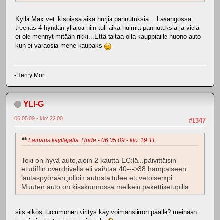
Kyllä Max veti kisoissa aika hurjia pannutuksia... Lavangossa
treenas 4 hyndän yliajoa niin tuli aika huimia pannutuksia ja vielä
ei ole mennyt mitään rikki...Että taitaa olla kauppiaille huono auto
kun ei varaosia mene kaupaks
-Henry Mort
YLI-G
06.05.09 - klo: 22.00
#1347
Lainaus käyttäjältä: Hude - 06.05.09 - klo: 19.11
Toki on hyvä auto,ajoin 2 kautta EC:lä...päivittäisin
etudiffin overdrivellä eli vaihtaa 40--->38 hampaiseen
lautaspyörään,jolloin autosta tulee etuvetoisempi.
Muuten auto on kisakunnossa melkein pakettisetupilla.
siis eikös tuommonen viritys käy voimansiirron päälle? meinaan