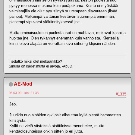
ominaisuudet) niin se on hyväksyttävää, keston puolesta nuo
pysyy menossa mukana kuin peräpukama. Kesto ei myöskään
valmistajilla ole ollut syy siirtyä suurempaan tilavuuteen (lisää
painoa). Melkeinpä väittäisin kestävän suurempia enemmän,
pienempi vipuvarsi yläkiinnityksessä jne.
Mutta ominaisuuksien puolesta isot on mahtavia, mukavat kasailla
huoltaa jne. Olen tykännyt enemmän kuin vanhoista. Kierteellä
kiinni oleva alapää on verrattain kiva siihen g-klipsiin nähden.
Tiedätkö miksi olet mekaanikko?
Sinulla on kädet mutta ei aivoja. -AbuD.
AE-Mod
05.03.09 - klo: 21.33
#1335
Jep.
Juurikin nuo alpäiden g-klipsit aiheuttaa kyllä pientä hammasten
kiristystä.
Kyllä ne vielä siisteissä sisätiloissa menettelee, mutta
kenttäolosuhteissa onkin sitten jo eri juttu.