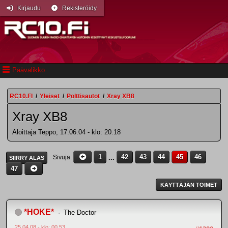
Kirjaudu
Rekisteröidy
Päävalikko
RC10.FI
/
Yleiset
/
Polttisautot
/
Xray XB8
Xray XB8
Aloittaja Teppo, 17.06.04 - klo: 20.18
1
...
42
43
44
45
46
Sivuja
SIIRRY ALAS
47
KÄYTTÄJÄN TOIMET
*HOKE*
The Doctor
25.04.08 - klo: 00.53