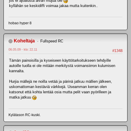
jos ei ajoalusta aivan mujua ole
kyllähän se keskidiffi voimaa jakaa mutta kuitenkin..
hobao hyper 8
Koheltaja
Fullspeed RC
06.05.09 - klo: 22.11
#1348
Tämän painoisilla ja kyseiseen käyttötarkoitukseen tehdyille
autoille tuolla ei ole mitään merkitystä voimansiirron kulumisen
kannalta.
Hurjia mällejä ne noilla vetää ja pärinä jatkuu mällien jälkeen,
uskomattoman kestäviä värkkejä. Useamman kerran olen
katsonut että kohta lentää osia mutta pelit vaan pyörilleen ja
matka jatkuu
Kylätason RC-kuski.