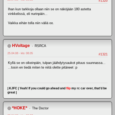
#1320
Ihan kun tarkkoja ollaan niin se on näköjään 180 astetta
vinkkelissä, eli nurinpäin...
Vaikka eihän tolla niin väliä oo.
HVoltage
RSRCA
25.04.08 - klo: 08.05
#1321
Kyllä se on oikeinpäin, tulpan jäähdytysaukot pituus suunnassa...
...tosin en tiedä miten te niitä olette pitäneet :p
| KJFC | Yeah! If you could go ahead and
flip
my rc car over, that'd be
great |
*HOKE*
The Doctor