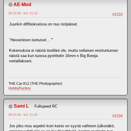
AE-Mod
05.03.09 - klo: 21.10
#1333
Juurikin diffibokseissa on nuo ristipäiset.
"Heiveröisen tuntuiset...."
'
Kokemuksia ei näistä itselläni ole, mutta sellaisen ensituntuman
näistä saa kun tuossa pyörittelin 16mm:n Big Boreja
vertaillakseni.
THE Car #12 (THE Photographer)
HobbyFactory
Sami L
Fullspeed RC
05.03.09 - klo: 21.20
#1334
Jos joku muu aspekti kuin kesto on syynä vaihtoon (ulkonäkö,