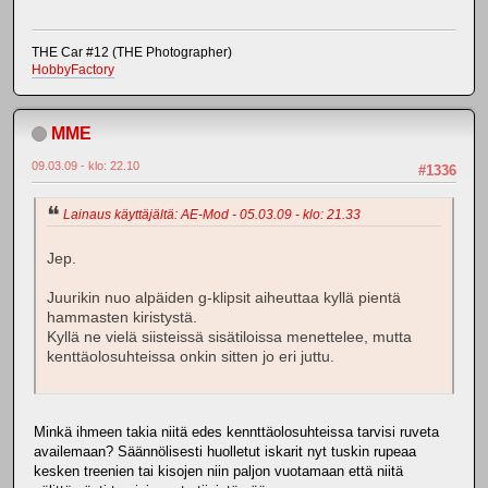
THE Car #12 (THE Photographer)
HobbyFactory
MME
09.03.09 - klo: 22.10
#1336
Lainaus käyttäjältä: AE-Mod - 05.03.09 - klo: 21.33
Jep.
Juurikin nuo alpäiden g-klipsit aiheuttaa kyllä pientä
hammasten kiristystä.
Kyllä ne vielä siisteissä sisätiloissa menettelee, mutta
kenttäolosuhteissa onkin sitten jo eri juttu.
Minkä ihmeen takia niitä edes kennttäolosuhteissa tarvisi ruveta
availemaan? Säännölisesti huolletut iskarit nyt tuskin rupeaa
kesken treenien tai kisojen niin paljon vuotamaan että niitä