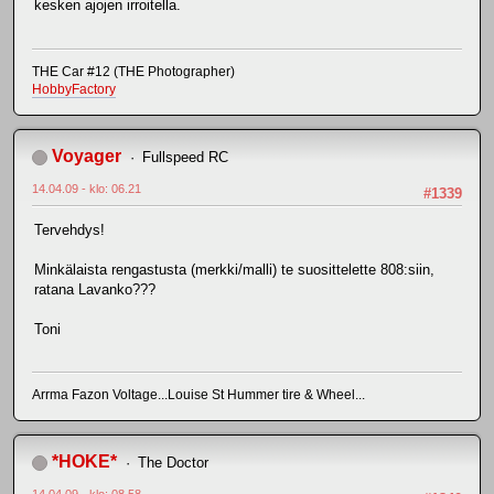
kesken ajojen irroitella.
THE Car #12 (THE Photographer)
HobbyFactory
Voyager
Fullspeed RC
14.04.09 - klo: 06.21
#1339
Tervehdys!
Minkälaista rengastusta (merkki/malli) te suosittelette 808:siin,
ratana Lavanko???
Toni
Arrma Fazon Voltage...Louise St Hummer tire & Wheel...
*HOKE*
The Doctor