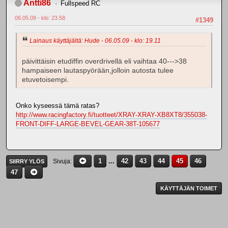
Antti86
Fullspeed RC
06.05.09 - klo: 23.58
#1349
Lainaus käyttäjältä: Hude - 06.05.09 - klo: 19.11
päivittäisin etudiffin overdrivellä eli vaihtaa 40--->38
hampaiseen lautaspyörään,jolloin autosta tulee
etuvetoisempi.
Onko kyseessä tämä ratas?
http://www.racingfactory.fi/tuotteet/XRAY-XRAY-XB8XT8/355038-
FRONT-DIFF-LARGE-BEVEL-GEAR-38T-105677
1
...
42
43
44
45
46
Sivuja
SIIRRY YLÖS
47
KÄYTTÄJÄN TOIMET