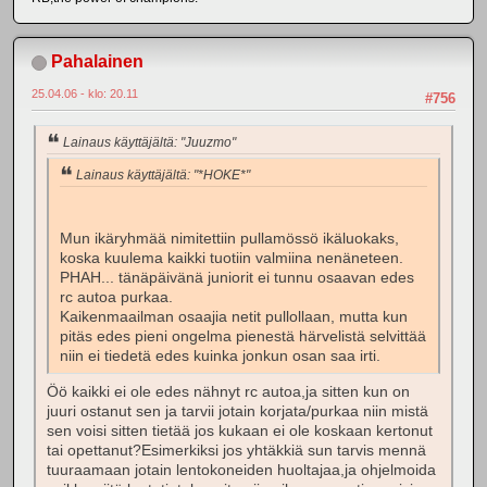
Pahalainen
25.04.06 - klo: 20.11
#756
Lainaus käyttäjältä: "Juuzmo"
Lainaus käyttäjältä: "*HOKE*"
Mun ikäryhmää nimitettiin pullamössö ikäluokaks,
koska kuulema kaikki tuotiin valmiina nenäneteen.
PHAH... tänäpäivänä juniorit ei tunnu osaavan edes
rc autoa purkaa.
Kaikenmaailman osaajia netit pullollaan, mutta kun
pitäs edes pieni ongelma pienestä härvelistä selvittää
niin ei tiedetä edes kuinka jonkun osan saa irti.
Öö kaikki ei ole edes nähnyt rc autoa,ja sitten kun on
juuri ostanut sen ja tarvii jotain korjata/purkaa niin mistä
sen voisi sitten tietää jos kukaan ei ole koskaan kertonut
tai opettanut?Esimerkiksi jos yhtäkkiä sun tarvis mennä
tuuraamaan jotain lentokoneiden huoltajaa,ja ohjelmoida