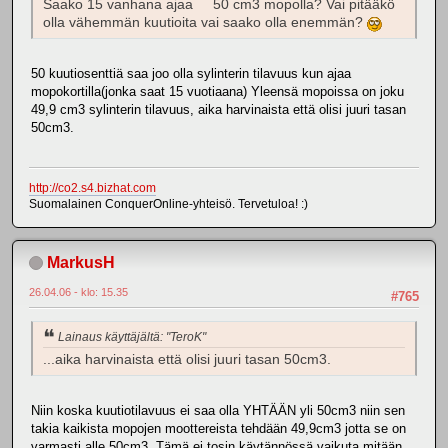
Saako 15 vanhana ajaa 50 cm3 mopolla? Vai pitääkö
olla vähemmän kuutioita vai saako olla enemmän?
50 kuutiosenttiä saa joo olla sylinterin tilavuus kun ajaa
mopokortilla(jonka saat 15 vuotiaana) Yleensä mopoissa on joku
49,9 cm3 sylinterin tilavuus, aika harvinaista että olisi juuri tasan
50cm3.
http://co2.s4.bizhat.com
Suomalainen ConquerOnline-yhteisö. Tervetuloa! :)
MarkusH
26.04.06 - klo: 15.35
#765
Lainaus käyttäjältä: "TeroK"
...aika harvinaista että olisi juuri tasan 50cm3.
Niin koska kuutiotilavuus ei saa olla YHTÄÄN yli 50cm3 niin sen
takia kaikista mopojen moottereista tehdään 49,9cm3 jotta se on
varmasti alle 50cm3. Tämä ei tosin käytännössä vaikuta mitään