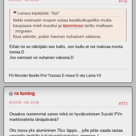
#772
Lainaus käyttäjältä: "Äijä"
Itekki meinasin mopon ostaa kesäkulkupeliks mutta
kaupassa mieli muuttui ja
tämmönen
tarttu matkaan.
:mrgreen:
Kiva vekotin, joskin hieman nuhainen vakiona.
Eihän toi oo näköjään ees kallis, oon luullu et noi maksaa monta
tonnia:D
Joo varmasti on nuhainen vakiona:D
FG Monster Beetle Pro/ Traxxas E-maxx/ E-sky Lama V3
rs tuning
26.04.06 - klo: 22.08
#773
Osaakos nuoremmat sanoo mikä on hyväkuntoisen Suzuki PVn
markkinahinta tänäpäivänä?
Olis tossa yks alumiininen 75cc läppis... jolle pitäs saada rautaa
ympärille (mökille kalja/tupakkataksiksi :mrgreen: )