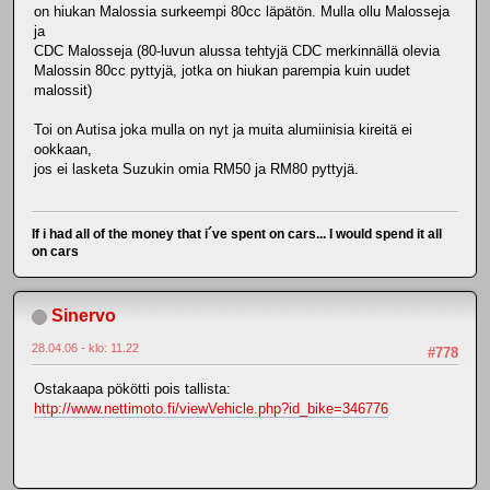
on hiukan Malossia surkeempi 80cc läpätön. Mulla ollu Malosseja
ja
CDC Malosseja (80-luvun alussa tehtyjä CDC merkinnällä olevia
Malossin 80cc pyttyjä, jotka on hiukan parempia kuin uudet
malossit)
Toi on Autisa joka mulla on nyt ja muita alumiinisia kireitä ei
ookkaan,
jos ei lasketa Suzukin omia RM50 ja RM80 pyttyjä.
If i had all of the money that i´ve spent on cars... I would spend it all
on cars
Sinervo
28.04.06 - klo: 11.22
#778
Ostakaapa pökötti pois tallista:
http://www.nettimoto.fi/viewVehicle.php?id_bike=346776