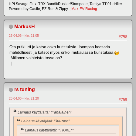
HPI Savage Flux, TRX Bandit/Rustler/Stampede, Tamiya TT-01 drifter.
Powered by Castle, EZ-Run & Zippy. |
Max-EV Racing
MarkusH
25.04.06 - klo: 21.05
#758
Ota putki irti ja katso onko kuristuksia. Isompaa kaasaria
mahdollisesti ja katsot myös onko imukaulassa kuristuksia
Millanen vaihteisto tossa on?
:|
rs tuning
25.04.06 - klo: 21.20
#759
Lainaus käyttäjältä: "Pahalainen"
Lainaus käyttäjältä: "Juuzmo"
Lainaus käyttäjältä: "*HOKE*"