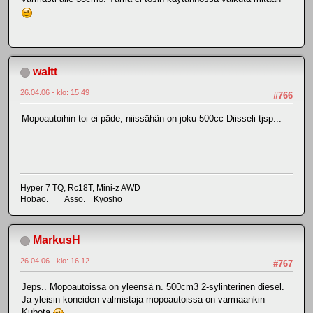
waltt
26.04.06 - klo: 15.49
#766
Mopoautoihin toi ei päde, niissähän on joku 500cc Diisseli tjsp...
Hyper 7 TQ, Rc18T, Mini-z AWD
Hobao. Asso. Kyosho
MarkusH
26.04.06 - klo: 16.12
#767
Jeps.. Mopoautoissa on yleensä n. 500cm3 2-sylinterinen diesel.
Ja yleisin koneiden valmistaja mopoautoissa on varmaankin
Kubota