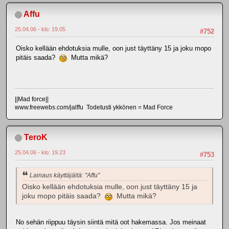
Affu
25.04.06 - klo: 19.05
#752
Oisko kellään ehdotuksia mulle, oon just täyttäny 15 ja joku mopo
pitäis saada?
Mutta mikä?
||Mad force||
www.freewebs.com/jalffu Todetusti ykkönen = Mad Force
TeroK
25.04.06 - klo: 19.23
#753
Lainaus käyttäjältä: "Affu"
Oisko kellään ehdotuksia mulle, oon just täyttäny 15 ja
joku mopo pitäis saada?
Mutta mikä?
No sehän riippuu täysin siintä mitä oot hakemassa. Jos meinaat