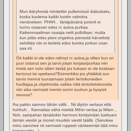
Mun ikäryhmää nimitettiin pullamössö ikäluokaks,
koska kuulema kaikki tuotiin valmiina
nenäneteen. PHAH... tänäpäivänä juniorit ei
tunnu osaavan edes rc autoa purkaa.
Kaikenmaailman osaajia netit pullollaan, mutta
kun pitäs edes pieni ongelma pienestä härvelistä
selvittää niin ei tiedetä edes kuinka jonkun osan
saa irti.
Öö kaikki ei ole edes nähnyt rc autoa,ja sitten kun on
juuri ostanut sen ja tarvii jotain korjata/purkaa niin
mistä sen voisi sitten tietää jos kukaan ei ole koskaan
kertonut tai opettanut?Esimerkiksi jos yhtäkkiä sun
tarvis mennä tuuraamaan jotain lentokoneiden
huoltajaa,ja ohjelmoida vaikka niitä lentotietokoneita
niin aika varmasti menisi sormi suuhun ja kysyisit
neuvoa?
Iha pakko sannoo tähän vällii... Nii älytön vertaus että
huhhuh... Kannattas vähä miettiä Mihin vertaa ja Miten...
Noh, sainpahan tänäänkin hermoni kiristymään luettuani
tämän viestin ja monet muutkin viestit täällä. (Sanokee
minu sanonee nii varmasti ruppeet vänkeemää tätä minu
kommenttia...)