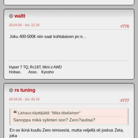
waltt
26.04.06 - klo: 22.28
#776
Joku 400-500€ niin saat kohtalaisen pv:n...
Hyper 7 TQ, Rc18T, Mini-z AWD
Hobao. Asso. Kyosho
rs tuning
28.04.06 - klo: 00.19
#777
Lainaus käyttäjältä: "Mika Matilainen"
Sanoppa mikä sylinteri son? Zero?autisa?
En oo ikinä kuullu Zero nimisestä, mutta veljellä oli joskus Zeta,
joka