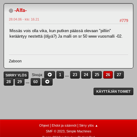
-Alfa-
28.04.06 - klo: 16.21
#779
Missäs vois olla vika, kun putken päässä olevaan "pilliin"
kerääntyy nestettä (öljyä?) Ja malli on sr 50 www vuosmalli -02.
Zaboon
1
...
23
24
25
26
27
Sivuja
SIIRRY YLÖS
28
29
...
60
KÄYTTÄJÄN TOIMET
|
|
Ohjeet
Ehdot ja säännöt
Siirry ylös ▲
,
SMF © 2023
Simple Machines