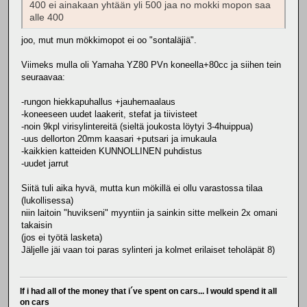
400 ei ainakaan yhtään yli 500 jaa no mokki mopon saa
alle 400
joo, mut mun mökkimopot ei oo "sontaläjiä".
Viimeks mulla oli Yamaha YZ80 PVn koneella+80cc ja siihen tein
seuraavaa:
-rungon hiekkapuhallus +jauhemaalaus
-koneeseen uudet laakerit, stefat ja tiivisteet
-noin 9kpl virisylintereitä (sieltä joukosta löytyi 3-4huippua)
-uus dellorton 20mm kaasari +putsari ja imukaula
-kaikkien katteiden KUNNOLLINEN puhdistus
-uudet jarrut
Siitä tuli aika hyvä, mutta kun mökillä ei ollu varastossa tilaa
(lukollisessa)
niin laitoin "huvikseni" myyntiin ja sainkin sitte melkein 2x omani
takaisin
(jos ei työtä lasketa)
Jäljelle jäi vaan toi paras sylinteri ja kolmet erilaiset teholäpät 8)
If i had all of the money that i´ve spent on cars... I would spend it all
on cars