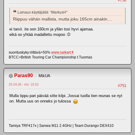
#750
Lainaus käyttäjältä: "MarkusH"
Riippuu vähän mallista, mutta joku 165cm ainakin....
ei tarvii. ite oon 160cm ja yllän tosi hyvi ajamaa.
eikä oo yhtää madallettu mopoo :D
suorituskyky:riittävä+50%
www.saikart.fi
BTCC=British Touring Car Championship t.Tuomas
Paras90
MikUA
25.04.06 - klo: 19.02
#751
Mulla tippu pari päivää sitte kilpi..Jossai tuolla tien reunas se nyt
on. Mutta uus on onneks jo tulossa
Tamiya TRF417x | Sanwa M11 2.4GHz | Team Durango DEX410