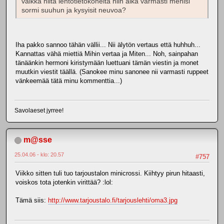
vaikka niitä lentotietokoneita niin aika varmasti menisi
sormi suuhun ja kysyisit neuvoa?
Iha pakko sannoo tähän vällii... Nii älytön vertaus että huhhuh...
Kannattas vähä miettiä Mihin vertaa ja Miten... Noh, sainpahan
tänäänkin hermoni kiristymään luettuani tämän viestin ja monet
muutkin viestit täällä. (Sanokee minu sanonee nii varmasti ruppeet
vänkeemää tätä minu kommenttia...)
Savolaeset jyrree!
m@sse
25.04.06 - klo: 20.57
#757
Viikko sitten tuli tuo tarjoustalon minicrossi. Kiihtyy pirun hitaasti,
voiskos tota jotenkin virittää? :lol:
Tämä siis:
http://www.tarjoustalo.fi/tarjouslehti/oma3.jpg