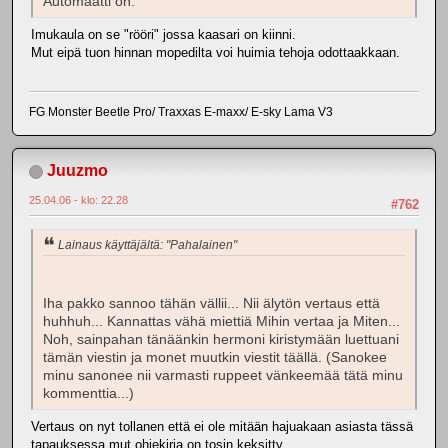
Automaatti on.
Imukaula on se "rööri" jossa kaasari on kiinni.
Mut eipä tuon hinnan mopedilta voi huimia tehoja odottaakkaan.
FG Monster Beetle Pro/ Traxxas E-maxx/ E-sky Lama V3
Juuzmo
25.04.06 - klo: 22.28
#762
Lainaus käyttäjältä: "Pahalainen"
Iha pakko sannoo tähän vällii... Nii älytön vertaus että
huhhuh... Kannattas vähä miettiä Mihin vertaa ja Miten...
Noh, sainpahan tänäänkin hermoni kiristymään luettuani
tämän viestin ja monet muutkin viestit täällä. (Sanokee
minu sanonee nii varmasti ruppeet vänkeemää tätä minu
kommenttia...)
Vertaus on nyt tollanen että ei ole mitään hajuakaan asiasta tässä
tapauksessa,mut ohjekirja on tosin keksitty.