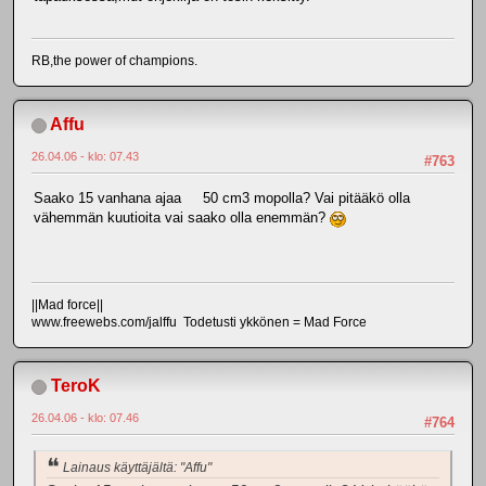
RB,the power of champions.
Affu
26.04.06 - klo: 07.43
#763
Saako 15 vanhana ajaa 50 cm3 mopolla? Vai pitääkö olla
vähemmän kuutioita vai saako olla enemmän?
||Mad force||
www.freewebs.com/jalffu Todetusti ykkönen = Mad Force
TeroK
26.04.06 - klo: 07.46
#764
Lainaus käyttäjältä: "Affu"