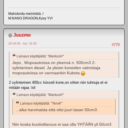
Mahotonta meininkiä..!
M:NANO DRAGON,Kysy YV!
Juuzmo
26.04.06 - klo: 19.30
#770
Lainaus käyttäjältä: "MarkusH"
Jeps.. Mopoautoissa on yleensä n. 500cm3 2-
sylinterinen diesel. Ja yleisin koneiden valmistaja
mopoautoissa on varmaankin Kubota
2 sylinterinen 400cc kiisseli kone,on sitten niin tuhnuja et ei
mitään rajaa :lol:
Lainaus käyttäjältä: "MarkusH"
Lainaus käyttäjältä: "TeroK"
...aika harvinaista että olisi juuri tasan 50cm3.
Niin koska kuutiotilavuus ei saa olla YHTÄÄN yli 50cm3