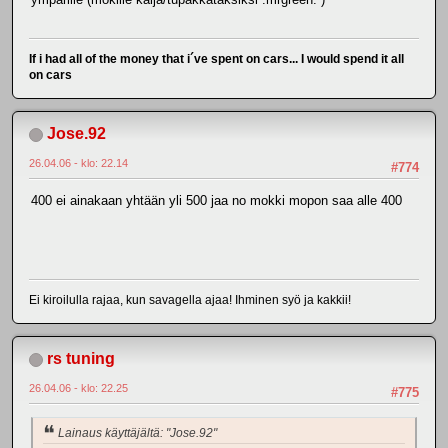
If i had all of the money that i´ve spent on cars... I would spend it all
on cars
Jose.92
26.04.06 - klo: 22.14
#774
400 ei ainakaan yhtään yli 500 jaa no mokki mopon saa alle 400
Ei kiroilulla rajaa, kun savagella ajaa! Ihminen syö ja kakkii!
rs tuning
26.04.06 - klo: 22.25
#775
Lainaus käyttäjältä: "Jose.92"