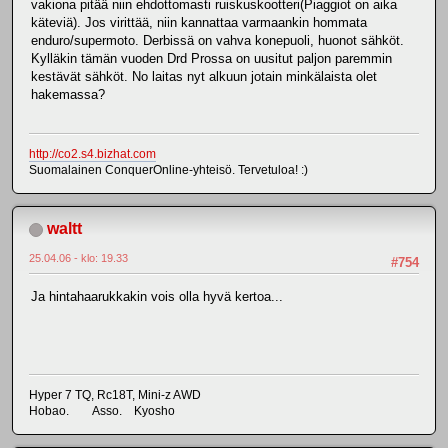
vakiona pitää niin ehdottomasti ruiskuskootteri(Piaggiot on aika
käteviä). Jos virittää, niin kannattaa varmaankin hommata
enduro/supermoto. Derbissä on vahva konepuoli, huonot sähköt.
Kylläkin tämän vuoden Drd Prossa on uusitut paljon paremmin
kestävät sähköt. No laitas nyt alkuun jotain minkälaista olet
hakemassa?
http://co2.s4.bizhat.com
Suomalainen ConquerOnline-yhteisö. Tervetuloa! :)
waltt
25.04.06 - klo: 19.33
#754
Ja hintahaarukkakin vois olla hyvä kertoa...
Hyper 7 TQ, Rc18T, Mini-z AWD
Hobao. Asso. Kyosho