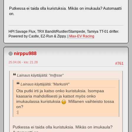
Putkessa ei taida olla kuristuksia. Mikäs on imukaula? Automaatti
on.
HPI Savage Flux, TRX Bandit/Rustler/Stampede, Tamiya TT-01 drifter.
Powered by Castle, EZ-Run & Zippy. |
Max-EV Racing
nirppu988
25.04.06 - klo: 21.28
#761
Lainaus käyttäjältä: "m@sse"
Lainaus käyttäjältä: "MarkusH"
Ota putki irti ja katso onko kuristuksia. Isompaa
kaasaria mahdollisesti ja katsot myös onko
imukaulassa kuristuksia
Millanen vaihteisto tossa
on?
:|
Putkessa ei taida olla kuristuksia. Mikäs on imukaula?