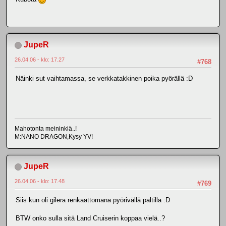
JupeR
26.04.06 - klo: 17.27
#768
Näinki sut vaihtamassa, se verkkatakkinen poika pyörällä :D
Mahotonta meininkiä..!
M:NANO DRAGON,Kysy YV!
JupeR
26.04.06 - klo: 17.48
#769
Siis kun oli gilera renkaattomana pyörivällä paltilla :D
BTW onko sulla sitä Land Cruiserin koppaa vielä..?