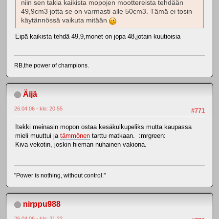
niin sen takia kaikista mopojen moottereista tehdään
49,9cm3 jotta se on varmasti alle 50cm3. Tämä ei tosin
käytännössä vaikuta mitään
Eipä kaikista tehdä 49,9,monet on jopa 48,jotain kuutioisia
RB,the power of champions.
Äijä
26.04.06 - klo: 20.55
#771
Itekki meinasin mopon ostaa kesäkulkupeliks mutta kaupassa
mieli muuttui ja
tämmönen
tarttu matkaan. :mrgreen:
Kiva vekotin, joskin hieman nuhainen vakiona.
"Power is nothing, without control."
nirppu988
26.04.06 - klo: 21.22