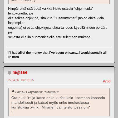
Niinpä, eikä sitä tiedä vaikka Hoke osaiski "ohjelmoida"
lentokonetta, jos
olis selkee ohjekirja, sitä kun "uusavuttomat" (nojoo ehkä vielä
laajempikin
ongelma) ei osaa ohjekirjoja lukea tai edes kysellä niiden perään,
jos
sellasta ei sillä suomenkielellä satu tulemaan mukana.
If i had all of the money that i´ve spent on cars... I would spend it all
on cars
m@sse
25.04.06 - klo: 21.25
#760
Lainaus käyttäjältä: "MarkusH"
Ota putki irti ja katso onko kuristuksia. Isompaa kaasaria
mahdollisesti ja katsot myös onko imukaulassa
kuristuksia :wink: Millanen vaihteisto tossa on?
:|