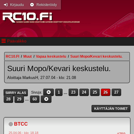
Kirjaudu
Rekisteröidy
Päävalikko
RC10.FI
/
Muut
/
Vapaa keskustelu
/
Suuri Mopo/Kevari keskustelu.
Suuri Mopo/Kevari keskustelu.
Aloittaja MarkusH, 27.07.04 - klo: 21.08
1
...
23
24
25
26
27
Sivuja
SIIRRY ALAS
28
29
...
60
KÄYTTÄJÄN TOIMET
BTCC
25.04.06 - klo: 18.18