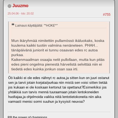
Juuzmo
25.04.06 - klo: 20.02
#755
Lainaus käyttäjältä: "*HOKE*"
Mun ikäryhmää nimitettiin pullamössö ikäluokaks, koska
kuulema kaikki tuotiin valmiina nenäneteen. PHAH...
tänäpäivänä juniorit ei tunnu osaavan edes rc autoa
purkaa.
Kaikenmaailman osaajia netit pullollaan, mutta kun pitäs
edes pieni ongelma pienestä härvelistä selvittää niin ei
tiedetä edes kuinka jonkun osan saa irti.
Öö kaikki ei ole edes nähnyt rc autoa,ja sitten kun on juuri ostanut
sen ja tarvii jotain korjata/purkaa niin mistä sen voisi sitten tietää
jos kukaan ei ole koskaan kertonut tai opettanut?Esimerkiksi jos
yhtäkkiä sun tarvis mennä tuuraamaan jotain lentokoneiden
huoltajaa,ja ohjelmoida vaikka niitä lentotietokoneita niin aika
varmasti menisi sormi suuhun ja kysyisit neuvoa?
RB,the power of champions.