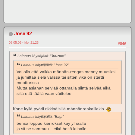
Jose.92
08.05.06 - klo: 21.23
#846
Lainaus käyttäjältä: "Juuzmo"
Lainaus käyttäjältä: "Jose.92"
Voi olla että vaikka männän-rengas menny muusiksi
ja jumittaa sielä välissä tai sitten vika on startti
moottorissa
Mutta asiahan selviää ottamalla siintä selvää eikä
sillä että täällä vaan väittelee
Kone kyllä pyörii rikkinäisillä männänrenkaillakin
Lainaus käyttäjältä: "Bagi"
bensa loppuu kierrokset käy ylhäällä
ja sit se sammuu... eikä heitä laihalle.