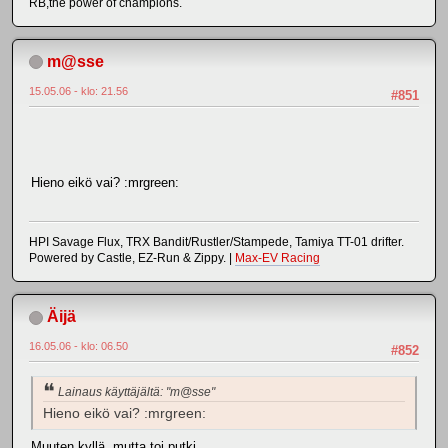
RB,the power of champions.
m@sse
15.05.06 - klo: 21.56
#851
Hieno eikö vai? :mrgreen:
HPI Savage Flux, TRX Bandit/Rustler/Stampede, Tamiya TT-01 drifter.
Powered by Castle, EZ-Run & Zippy. |
Max-EV Racing
Äijä
16.05.06 - klo: 06.50
#852
Lainaus käyttäjältä: "m@sse"
Hieno eikö vai? :mrgreen:
Muuten kyllä, mutta toi putki...