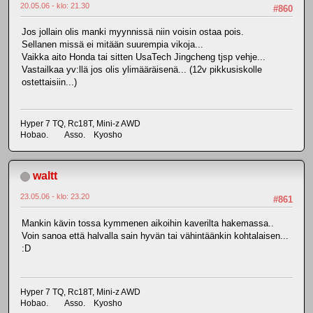
20.05.06 - klo: 21.30
#860
Jos jollain olis manki myynnissä niin voisin ostaa pois.
Sellanen missä ei mitään suurempia vikoja...
Vaikka aito Honda tai sitten UsaTech Jingcheng tjsp vehje...
Vastailkaa yv:llä jos olis ylimääräisenä... (12v pikkusiskolle
ostettaisiin...)
Hyper 7 TQ, Rc18T, Mini-z AWD
Hobao. Asso. Kyosho
waltt
23.05.06 - klo: 23.20
#861
Mankin kävin tossa kymmenen aikoihin kaverilta hakemassa..
Voin sanoa että halvalla sain hyvän tai vähintäänkin kohtalaisen...
:D
Hyper 7 TQ, Rc18T, Mini-z AWD
Hobao. Asso. Kyosho