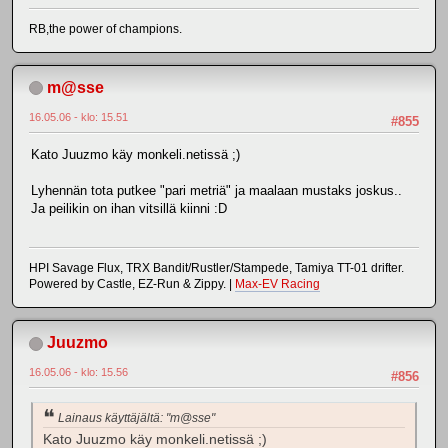
RB,the power of champions.
m@sse
16.05.06 - klo: 15.51
#855
Kato Juuzmo käy monkeli.netissä ;)
Lyhennän tota putkee "pari metriä" ja maalaan mustaks joskus..
Ja peilikin on ihan vitsillä kiinni :D
HPI Savage Flux, TRX Bandit/Rustler/Stampede, Tamiya TT-01 drifter.
Powered by Castle, EZ-Run & Zippy. |
Max-EV Racing
Juuzmo
16.05.06 - klo: 15.56
#856
Lainaus käyttäjältä: "m@sse"
Kato Juuzmo käy monkeli.netissä ;)