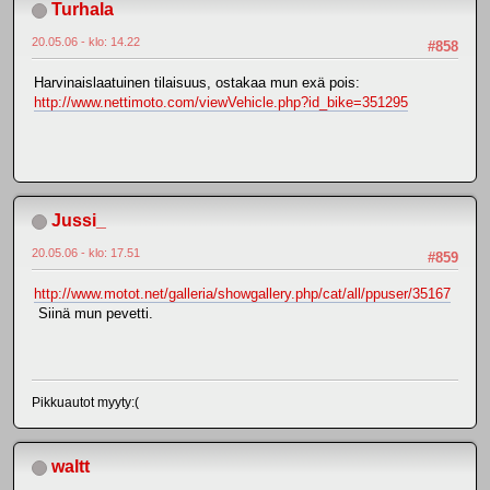
Turhala
20.05.06 - klo: 14.22
#858
Harvinaislaatuinen tilaisuus, ostakaa mun exä pois:
http://www.nettimoto.com/viewVehicle.php?id_bike=351295
Jussi_
20.05.06 - klo: 17.51
#859
http://www.motot.net/galleria/showgallery.php/cat/all/ppuser/35167
Siinä mun pevetti.
Pikkuautot myyty:(
waltt