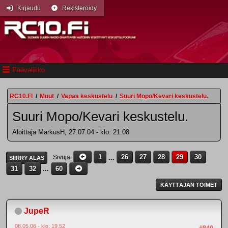
Kirjaudu
Rekisteröidy
Päävalikko
RC10.FI
/
Muut
/
Vapaa keskustelu
/
Suuri Mopo/Kevari keskustelu.
Suuri Mopo/Kevari keskustelu.
Aloittaja MarkusH, 27.07.04 - klo: 21.08
1
...
26
27
28
29
30
Sivuja
SIIRRY ALAS
31
32
...
60
KÄYTTÄJÄN TOIMET
JupeR
08.05.06 - klo: 19.52