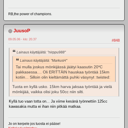
RB,the power of champions.
JuusoP
09.05.06 - klo: 20.37
#848
Lainaus käyttäjältä: "nirppu988"
Lainaus käyttäjältä: "MarkusH"
Tai mulla joskus mönkijässä jäätyi kaasutin 20*C
pakkasessa.... Oli ERITTÄIN hauskaa työntää 15km
kotiin... Silloin olin kieltämättä puhki väsynyt :twisted:
Tuota en kyllä usko. 15km harva jaksaa työntää ja vielä
mönkijää, vaikka olisi joku 50cc niin silti.
Kyllä tuo vaan totta on... Ja viime kesänä työnnettiin 125cc
kawasakia mutta ei ihan niin pitkää matkaa.
Jo on kerpele jos tuosta ei pääse!