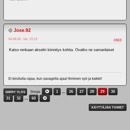
Jose.92
04.06.06 - klo: 23.13
#869
Katso renkaan akselin kiinnitys kohtia. Ovatko ne samanlaiset
Ei kiroilulla rajaa, kun savagella ajaa! Ihminen syö ja kakkii!
1
...
26
27
28
29
30
Sivuja
SIIRRY YLÖS
31
32
...
60
KÄYTTÄJÄN TOIMET