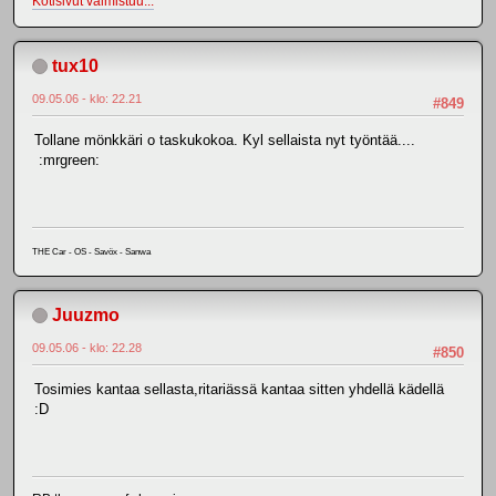
Kotisivut valmistuu...
tux10
09.05.06 - klo: 22.21
#849
Tollane mönkkäri o taskukokoa. Kyl sellaista nyt työntää....
:mrgreen:
THE Car - OS - Savöx - Sanwa
Juuzmo
09.05.06 - klo: 22.28
#850
Tosimies kantaa sellasta,ritariässä kantaa sitten yhdellä kädellä
:D