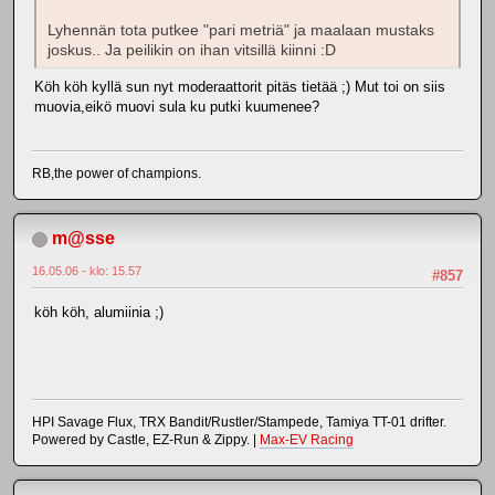
Lyhennän tota putkee "pari metriä" ja maalaan mustaks
joskus.. Ja peilikin on ihan vitsillä kiinni :D
Köh köh kyllä sun nyt moderaattorit pitäs tietää ;) Mut toi on siis
muovia,eikö muovi sula ku putki kuumenee?
RB,the power of champions.
m@sse
16.05.06 - klo: 15.57
#857
köh köh, alumiinia ;)
HPI Savage Flux, TRX Bandit/Rustler/Stampede, Tamiya TT-01 drifter.
Powered by Castle, EZ-Run & Zippy. |
Max-EV Racing