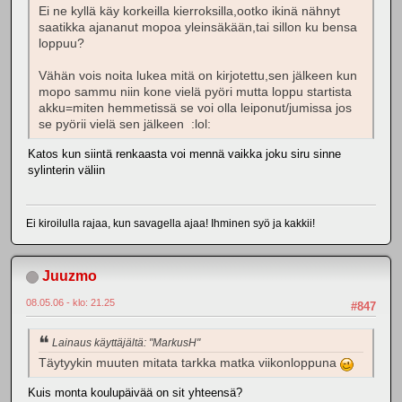
Ei ne kyllä käy korkeilla kierroksilla,ootko ikinä nähnyt
saatikka ajananut mopoa yleinsäkään,tai sillon ku bensa
loppuu?
Vähän vois noita lukea mitä on kirjotettu,sen jälkeen kun
mopo sammu niin kone vielä pyöri mutta loppu startista
akku=miten hemmetissä se voi olla leiponut/jumissa jos
se pyörii vielä sen jälkeen :lol:
Katos kun siintä renkaasta voi mennä vaikka joku siru sinne
sylinterin väliin
Ei kiroilulla rajaa, kun savagella ajaa! Ihminen syö ja kakkii!
Juuzmo
08.05.06 - klo: 21.25
#847
Lainaus käyttäjältä: "MarkusH"
Täytyykin muuten mitata tarkka matka viikonloppuna
Kuis monta koulupäivää on sit yhteensä?