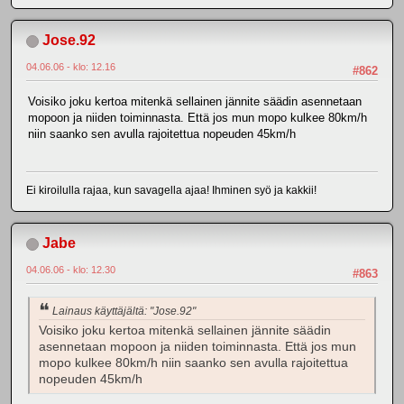
Jose.92
04.06.06 - klo: 12.16
#862
Voisiko joku kertoa mitenkä sellainen jännite säädin asennetaan
mopoon ja niiden toiminnasta. Että jos mun mopo kulkee 80km/h
niin saanko sen avulla rajoitettua nopeuden 45km/h
Ei kiroilulla rajaa, kun savagella ajaa! Ihminen syö ja kakkii!
Jabe
04.06.06 - klo: 12.30
#863
Lainaus käyttäjältä: "Jose.92"
Voisiko joku kertoa mitenkä sellainen jännite säädin
asennetaan mopoon ja niiden toiminnasta. Että jos mun
mopo kulkee 80km/h niin saanko sen avulla rajoitettua
nopeuden 45km/h