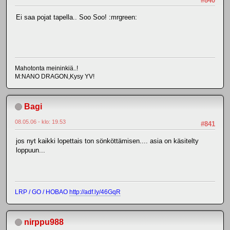
#840
Ei saa pojat tapella.. Soo Soo! :mrgreen:
Mahotonta meininkiä..!
M:NANO DRAGON,Kysy YV!
Bagi
08.05.06 - klo: 19.53
#841
jos nyt kaikki lopettais ton sönköttämisen.... asia on käsitelty
loppuun...
LRP / GO / HOBAO
http://adf.ly/46GqR
nirppu988