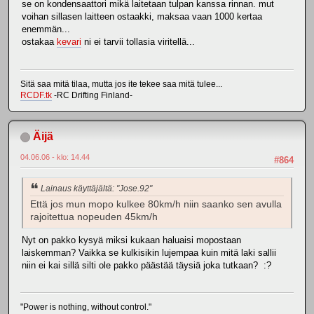
se on kondensaattori mikä laitetaan tulpan kanssa rinnan. mut
voihan sillasen laitteen ostaakki, maksaa vaan 1000 kertaa
enemmän...
ostakaa
kevari
ni ei tarvii tollasia viritellä...
Sitä saa mitä tilaa, mutta jos ite tekee saa mitä tulee...
RCDF.tk
-RC Drifting Finland-
Äijä
04.06.06 - klo: 14.44
#864
Lainaus käyttäjältä: "Jose.92"
Että jos mun mopo kulkee 80km/h niin saanko sen avulla
rajoitettua nopeuden 45km/h
Nyt on pakko kysyä miksi kukaan haluaisi mopostaan
laiskemman? Vaikka se kulkisikin lujempaa kuin mitä laki sallii
niin ei kai sillä silti ole pakko päästää täysiä joka tutkaan? :?
"Power is nothing, without control."