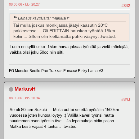
08.05.06 - klo: 20.27
#842
Lainaus käyttäjältä: "MarkusH"
Tai mulla joskus mönkijässä jäätyi kaasutin 20*C
pakkasessa.... Oli ERITTÄIN hauskaa työntää 15km
kotiin... Silloin olin kieltämättä puhki väsynyt :twisted:
Tuota en kyllä usko. 15km harva jaksaa työntää ja vielä mönkijää,
vaikka olisi joku 50cc niin silti.
FG Monster Beetle Pro/ Traxxas E-maxx/ E-sky Lama V3
MarkusH
08.05.06 - klo: 20.34
#843
Se oli 80ccm Suzuki.... Mulla auttoi se että pyöräilin 1500km
vuodessa joten kuntoa löytyy :) Välillä kaveri työnsi mutta
suurimman osan työnsin itse... Ja lepotaukoja pidin paljon...
Matka kesti vajaat 4 tuntia... :twisted: