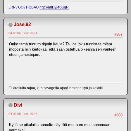
LRP / GO / HOBAO
http://adf.ly/46GqR
Jose.92
04.06.06 - klo: 20.14
#867
Onko tämä tunturo tigerin keula? Tai jos joku tunnistaa mistä
moposta niin kertokaa, että saan ostettua oikeanlaisen vanteen
eteen ja nestejarrut
Ei kiroilulla rajaa, kun savagella ajaa! Ihminen syö ja kakkii!
Divi
04.06.06 - klo: 20.43
#868
Kyllä se aikalailla samalta näyttää mutta en mee sanomaan
varmaksi...