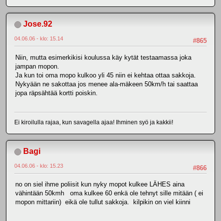
Jose.92
04.06.06 - klo: 15.14
#865
Niin, mutta esimerkikisi koulussa käy kytät testaamassa joka
jampan mopon.
Ja kun toi oma mopo kulkoo yli 45 niin ei kehtaa ottaa sakkoja.
Nykyään ne sakottaa jos menee ala-mäkeen 50km/h tai saattaa
jopa räpsähtää kortti poiskin.
Ei kiroilulla rajaa, kun savagella ajaa! Ihminen syö ja kakkii!
Bagi
04.06.06 - klo: 15.23
#866
no on siel ihme poliisit kun nyky mopot kulkee LÄHES aina
vähintään 50kmh oma kulkee 60 enkä ole tehnyt sille mitään ( ei
mopon mittariin) eikä ole tullut sakkoja. kilpikin on viel kiinni