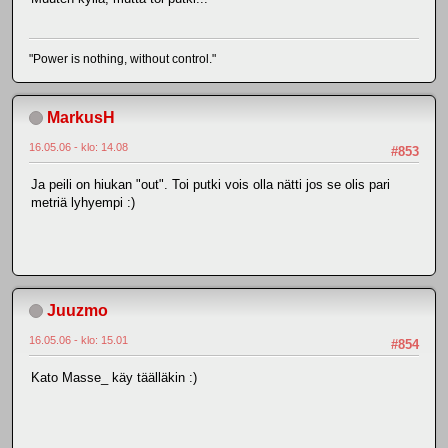
"Power is nothing, without control."
MarkusH
16.05.06 - klo: 14.08
#853
Ja peili on hiukan "out". Toi putki vois olla nätti jos se olis pari
metriä lyhyempi :)
Juuzmo
16.05.06 - klo: 15.01
#854
Kato Masse_ käy täälläkin :)