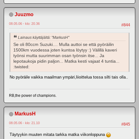
Juuzmo
08.05.06 - klo: 20.36
#844
Lainaus käyttäjältä: "MarkusH"
Se oli 80ccm Suzuki.... Mulla auttoi se että pyöräilin
1500km vuodessa joten kuntoa löytyy :) Välillä kaveri
työnsi mutta suurimman osan työnsin itse... Ja
lepotaukoja pidin paljon... Matka kesti vajaat 4 tuntia...
:twisted:
No pyöräile vaikka maailman ympäri,liioittelua tossa silti tais olla..
RB,the power of champions.
MarkusH
08.05.06 - klo: 21.10
#845
Täytyykin muuten mitata tarkka matka viikonloppuna