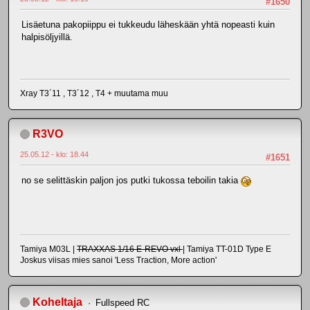
#1650
Lisäetuna pakopiippu ei tukkeudu läheskään yhtä nopeasti kuin
halpisöljyillä.
Xray T3´11 , T3´12 , T4 + muutama muu
R3VO
25.05.12 - klo: 18.44
#1651
no se selittäskin paljon jos putki tukossa teboilin takia
Tamiya M03L |
TRAXXAS 1/16 E-REVO vxl
| Tamiya TT-01D Type E
Joskus viisas mies sanoi 'Less Traction, More action'
Koheltaja
Fullspeed RC