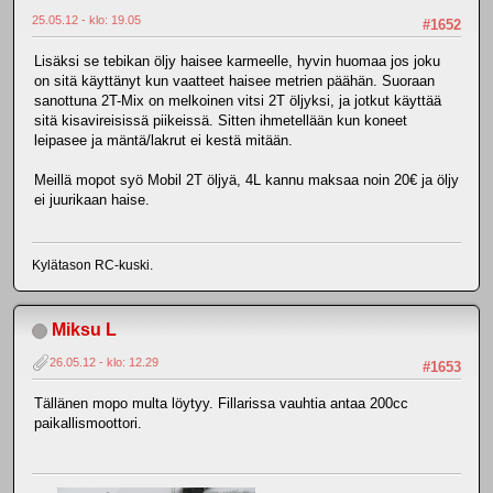
25.05.12 - klo: 19.05
#1652
Lisäksi se tebikan öljy haisee karmeelle, hyvin huomaa jos joku
on sitä käyttänyt kun vaatteet haisee metrien päähän. Suoraan
sanottuna 2T-Mix on melkoinen vitsi 2T öljyksi, ja jotkut käyttää
sitä kisavireisissä piikeissä. Sitten ihmetellään kun koneet
leipasee ja mäntä/lakrut ei kestä mitään.
Meillä mopot syö Mobil 2T öljyä, 4L kannu maksaa noin 20€ ja öljy
ei juurikaan haise.
Kylätason RC-kuski.
Miksu L
26.05.12 - klo: 12.29
#1653
Tällänen mopo multa löytyy. Fillarissa vauhtia antaa 200cc
paikallismoottori.