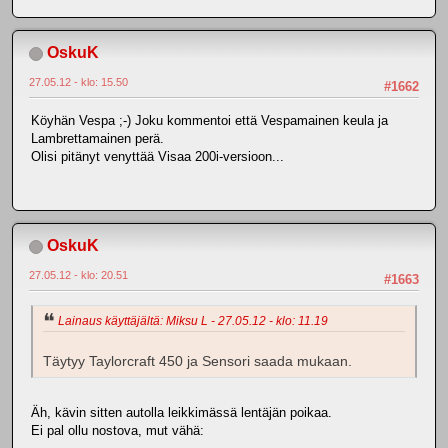
OskuK
27.05.12 - klo: 15.50
#1662
Köyhän Vespa ;-) Joku kommentoi että Vespamainen keula ja
Lambrettamainen perä.
Olisi pitänyt venyttää Visaa 200i-versioon...
OskuK
27.05.12 - klo: 20.51
#1663
Lainaus käyttäjältä: Miksu L - 27.05.12 - klo: 11.19
Täytyy Taylorcraft 450 ja Sensori saada mukaan.
Äh, kävin sitten autolla leikkimässä lentäjän poikaa.
Ei pal ollu nostova, mut vähä: