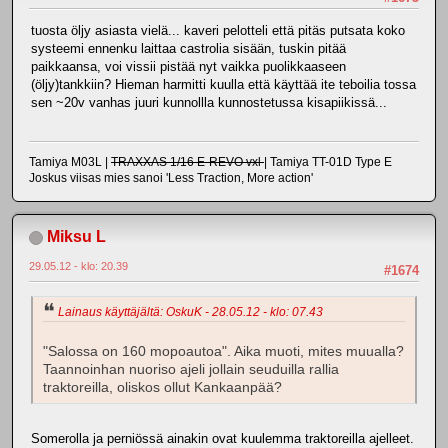
tuosta öljy asiasta vielä... kaveri pelotteli että pitäs putsata koko
systeemi ennenku laittaa castrolia sisään, tuskin pitää
paikkaansa, voi vissii pistää nyt vaikka puolikkaaseen
(öljy)tankkiin? Hieman harmitti kuulla että käyttää ite teboilia tossa
sen ~20v vanhas juuri kunnollla kunnostetussa kisapiikissä...
Tamiya M03L |
TRAXXAS 1/16 E-REVO vxl
| Tamiya TT-01D Type E
Joskus viisas mies sanoi 'Less Traction, More action'
Miksu L
29.05.12 - klo: 20.39
#1674
Lainaus käyttäjältä: OskuK - 28.05.12 - klo: 07.43
"Salossa on 160 mopoautoa". Aika muoti, mites muualla?
Taannoinhan nuoriso ajeli jollain seuduilla rallia
traktoreilla, oliskos ollut Kankaanpää?
Somerolla ja perniössä ainakin ovat kuulemma traktoreilla ajelleet.