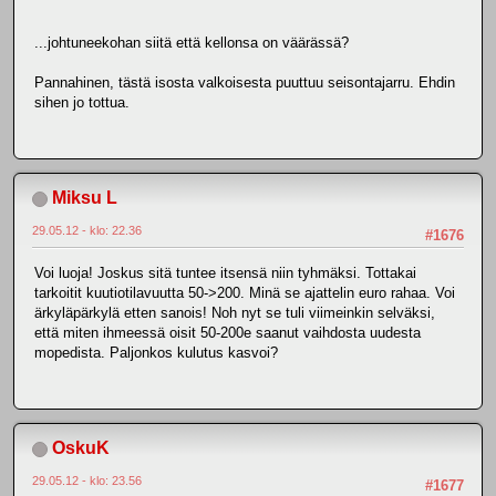
...johtuneekohan siitä että kellonsa on väärässä?
Pannahinen, tästä isosta valkoisesta puuttuu seisontajarru. Ehdin
sihen jo tottua.
Miksu L
29.05.12 - klo: 22.36
#1676
Voi luoja! Joskus sitä tuntee itsensä niin tyhmäksi. Tottakai
tarkoitit kuutiotilavuutta 50->200. Minä se ajattelin euro rahaa. Voi
ärkyläpärkylä etten sanois! Noh nyt se tuli viimeinkin selväksi,
että miten ihmeessä oisit 50-200e saanut vaihdosta uudesta
mopedista. Paljonkos kulutus kasvoi?
OskuK
29.05.12 - klo: 23.56
#1677