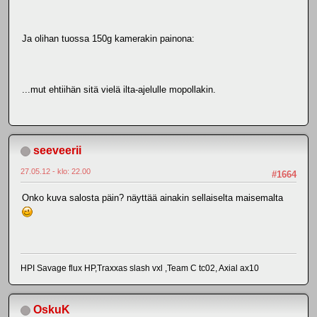
Ja olihan tuossa 150g kamerakin painona:
...mut ehtiihän sitä vielä ilta-ajelulle mopollakin.
seeveerii
27.05.12 - klo: 22.00
#1664
Onko kuva salosta päin? näyttää ainakin sellaiselta maisemalta
HPI Savage flux HP,Traxxas slash vxl ,Team C tc02, Axial ax10
OskuK