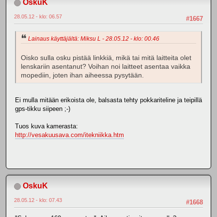
OskuK
28.05.12 - klo: 06.57
#1667
Lainaus käyttäjältä: Miksu L - 28.05.12 - klo: 00.46
Oisko sulla osku pistää linkkiä, mikä tai mitä laitteita olet
lenskariin asentanut? Voihan noi laitteet asentaa vaikka
mopediin, joten ihan aiheessa pysytään.
Ei mulla mitään erikoista ole, balsasta tehty pokkariteline ja teipillä
gps-tikku siipeen ;-)
Tuos kuva kamerasta:
http://vesakuusava.com/itekniikka.htm
OskuK
28.05.12 - klo: 07.43
#1668