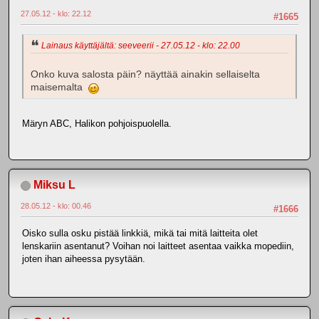
27.05.12 - klo: 22.12
#1665
Lainaus käyttäjältä: seeveerii - 27.05.12 - klo: 22.00
Onko kuva salosta päin? näyttää ainakin sellaiselta
maisemalta
Märyn ABC, Halikon pohjoispuolella.
Miksu L
28.05.12 - klo: 00.46
#1666
Oisko sulla osku pistää linkkiä, mikä tai mitä laitteita olet
lenskariin asentanut? Voihan noi laitteet asentaa vaikka mopediin,
joten ihan aiheessa pysytään.