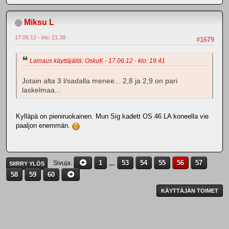
Miksu L
17.06.12 - klo: 21.38
#1679
Lainaus käyttäjältä: OskuK - 17.06.12 - klo: 19.41
Jotain alta 3 l/sadalla menee... 2,8 ja 2,9 on pari
laskelmaa...
Kylläpä on pieniruokainen. Mun Sig kadett OS 46 LA koneella vie
paaljon enemmän.
1
...
53
54
55
56
57
Sivuja
SIIRRY YLÖS
58
59
60
KÄYTTÄJÄN TOIMET