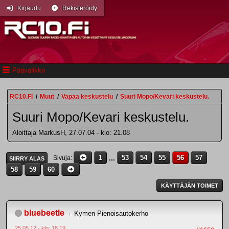
Kirjaudu
Rekisteröidy
Päävalikko
RC10.FI
/
Muut
/
Vapaa keskustelu
/
Suuri Mopo/Kevari keskustelu.
Suuri Mopo/Kevari keskustelu.
Aloittaja MarkusH, 27.07.04 - klo: 21.08
1
...
53
54
55
56
57
Sivuja
SIIRRY ALAS
58
59
60
KÄYTTÄJÄN TOIMET
bluebeetle
Kymen Pienoisautokerho
25.05.12 - klo: 18.19