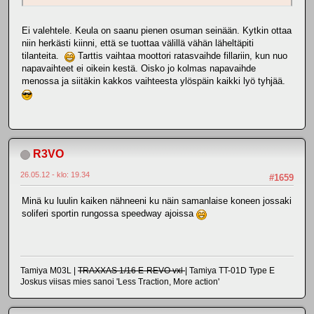
Ei valehtele. Keula on saanu pienen osuman seinään. Kytkin ottaa
niin herkästi kiinni, että se tuottaa välillä vähän läheltäpiti
tilanteita.
Tarttis vaihtaa moottori ratasvaihde fillariin, kun nuo
napavaihteet ei oikein kestä. Oisko jo kolmas napavaihde
menossa ja siitäkin kakkos vaihteesta ylöspäin kaikki lyö tyhjää.
R3VO
26.05.12 - klo: 19.34
#1659
Minä ku luulin kaiken nähneeni ku näin samanlaise koneen jossaki
soliferi sportin rungossa speedway ajoissa
Tamiya M03L |
TRAXXAS 1/16 E-REVO vxl
| Tamiya TT-01D Type E
Joskus viisas mies sanoi 'Less Traction, More action'