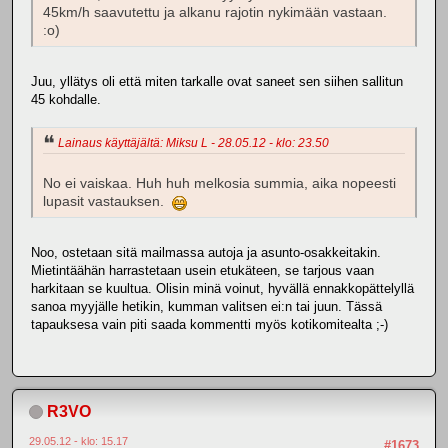
45km/h saavutettu ja alkanu rajotin nykimään vastaan.
:o)
Juu, yllätys oli että miten tarkalle ovat saneet sen siihen sallitun
45 kohdalle.
Lainaus käyttäjältä: Miksu L - 28.05.12 - klo: 23.50
No ei vaiskaa. Huh huh melkosia summia, aika nopeesti
lupasit vastauksen.
Noo, ostetaan sitä mailmassa autoja ja asunto-osakkeitakin.
Mietintäähän harrastetaan usein etukäteen, se tarjous vaan
harkitaan se kuultua. Olisin minä voinut, hyvällä ennakkopättelyllä
sanoa myyjälle hetikin, kumman valitsen ei:n tai juun. Tässä
tapauksesa vain piti saada kommentti myös kotikomitealta ;-)
R3VO
29.05.12 - klo: 15.17
#1673