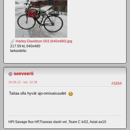
Harley-Davidson 003 (640x480).jpg
217.59 kt, 640x480
tarkasteltu
seeveerii
26.05.12 - klo: 12.38
#1654
Taitaa olla hyvät ajo-omisaisuudet
HPI Savage flux HP,Traxxas slash vxl ,Team C tc02, Axial ax10