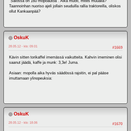
"Salossa on 160 mopoautoa". Aika muoti, mites muualla?
Taannoinhan nuoriso ajeli jollain seuduilla rallia traktoreilla, oliskos
ollut Kankaanpää?
OskuK
28.05.12 - klo: 09.01
#1669
Kävin sitten torikaffel imemässä vaikutteita. Kahvin imeminen olisi
saanut jäädä, kaffe ja munk: 3,3e! Juma.
Asiaan: mopolla aika hyväs säädössä rajoitin, ei pal pääse
imuttamaan ylinopeuksia:
OskuK
28.05.12 - klo: 18.06
#1670