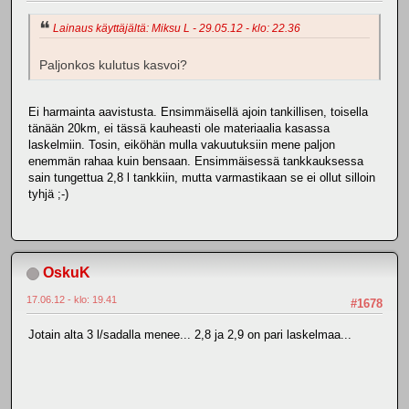
Lainaus käyttäjältä: Miksu L - 29.05.12 - klo: 22.36
Paljonkos kulutus kasvoi?
Ei harmainta aavistusta. Ensimmäisellä ajoin tankillisen, toisella
tänään 20km, ei tässä kauheasti ole materiaalia kasassa
laskelmiin. Tosin, eiköhän mulla vakuutuksiin mene paljon
enemmän rahaa kuin bensaan. Ensimmäisessä tankkauksessa
sain tungettua 2,8 l tankkiin, mutta varmastikaan se ei ollut silloin
tyhjä ;-)
OskuK
17.06.12 - klo: 19.41
#1678
Jotain alta 3 l/sadalla menee... 2,8 ja 2,9 on pari laskelmaa...