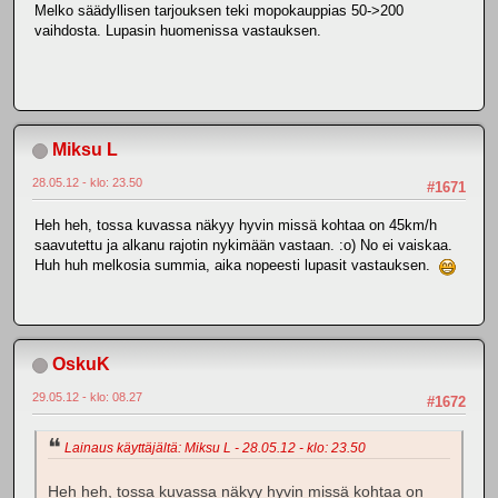
Melko säädyllisen tarjouksen teki mopokauppias 50->200
vaihdosta. Lupasin huomenissa vastauksen.
Miksu L
28.05.12 - klo: 23.50
#1671
Heh heh, tossa kuvassa näkyy hyvin missä kohtaa on 45km/h
saavutettu ja alkanu rajotin nykimään vastaan. :o) No ei vaiskaa.
Huh huh melkosia summia, aika nopeesti lupasit vastauksen.
OskuK
29.05.12 - klo: 08.27
#1672
Lainaus käyttäjältä: Miksu L - 28.05.12 - klo: 23.50
Heh heh, tossa kuvassa näkyy hyvin missä kohtaa on