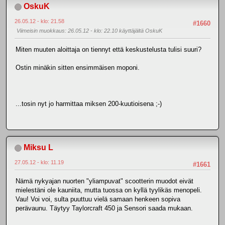
OskuK
26.05.12 - klo: 21.58
#1660
Viimeisin muokkaus
: 26.05.12 - klo: 22.10 käyttäjältä OskuK
Miten muuten aloittaja on tiennyt että keskustelusta tulisi suuri?
Ostin minäkin sitten ensimmäisen moponi.
...tosin nyt jo harmittaa miksen 200-kuutioisena ;-)
Miksu L
27.05.12 - klo: 11.19
#1661
Nämä nykyajan nuorten "yliampuvat" scootterin muodot eivät
mielestäni ole kauniita, mutta tuossa on kyllä tyylikäs menopeli.
Vau! Voi voi, sulta puuttuu vielä samaan henkeen sopiva
perävaunu. Täytyy Taylorcraft 450 ja Sensori saada mukaan.