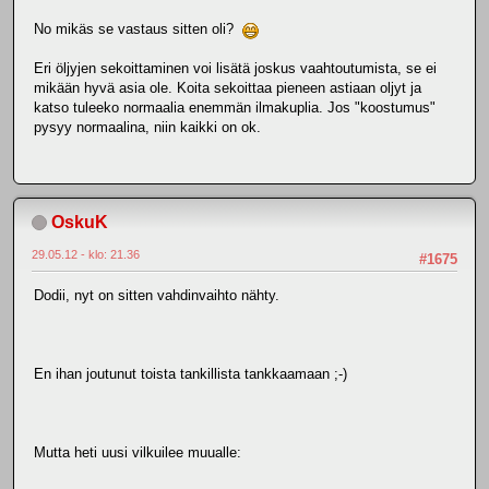
No mikäs se vastaus sitten oli?
Eri öljyjen sekoittaminen voi lisätä joskus vaahtoutumista, se ei
mikään hyvä asia ole. Koita sekoittaa pieneen astiaan oljyt ja
katso tuleeko normaalia enemmän ilmakuplia. Jos "koostumus"
pysyy normaalina, niin kaikki on ok.
OskuK
29.05.12 - klo: 21.36
#1675
Dodii, nyt on sitten vahdinvaihto nähty.
En ihan joutunut toista tankillista tankkaamaan ;-)
Mutta heti uusi vilkuilee muualle: