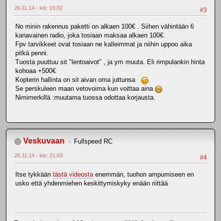
26.11.14 - klo: 19.02
#3
No minin rakennus paketti on alkaen 100€ . Siihen vähintään 6
kanavainen radio, joka tosiaan maksaa alkaen 100€.
Fpv tarvikkeet ovat tosiaan ne kalleimmat ja niihin uppoo aika
pitkä penni.
Tuosta puuttuu sit "lentoaivot" , ja ym muuta. Eli rimpulankin hinta
kohoaa +500€
Kopterin hallinta on sit aivan oma juttunsa
Se perskuleen maan vetovoima kun voittaa aina
Nimimerkillä :muutama tuossa odottaa korjausta.
Veskuvaan
Fullspeed RC
26.11.14 - klo: 21.03
#4
Itse tykkään
tästä videosta
enemmän, tuohon ampumiseen en
usko että yhdenmiehen keskittymiskyky enään riittää