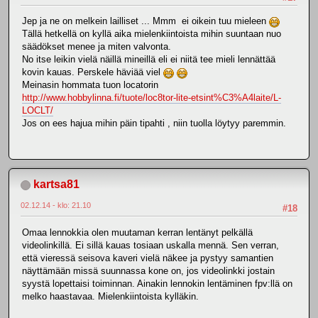
Jep ja ne on melkein lailliset ... Mmm ei oikein tuu mieleen
Tällä hetkellä on kyllä aika mielenkiintoista mihin suuntaan nuo
säädökset menee ja miten valvonta.
No itse leikin vielä näillä mineillä eli ei niitä tee mieli lennättää
kovin kauas. Perskele häviää viel
Meinasin hommata tuon locatorin
http://www.hobbylinna.fi/tuote/loc8tor-lite-etsint%C3%A4laite/L-
LOCLT/
Jos on ees hajua mihin päin tipahti , niin tuolla löytyy paremmin.
kartsa81
02.12.14 - klo: 21.10
#18
Omaa lennokkia olen muutaman kerran lentänyt pelkällä
videolinkillä. Ei sillä kauas tosiaan uskalla mennä. Sen verran,
että vieressä seisova kaveri vielä näkee ja pystyy samantien
näyttämään missä suunnassa kone on, jos videolinkki jostain
syystä lopettaisi toiminnan. Ainakin lennokin lentäminen fpv:llä on
melko haastavaa. Mielenkiintoista kylläkin.