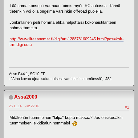
Tää sama konsepti varmaan toimis myös RC autoissa. Tärinä
tietenkin voi olla ongelma varsinkin off-road puolella.
Jonkinlainen peili homma ehkä helpottaisi kokonaistilanteen
hahmoittamista.
http://www.iltasanomat.fi/digi/art-1288781609245.html?pos=ksk-
trm-digi-ostu
Asso B44.1, SC10 FT
- "Aina kovaa ajoa, satunnaisesti vauhtiakin alamäessä", -JSJ
Assa2000
25.11.14 - klo: 22.16
#1
Mitäköhän tuommoinen "kilpa" koptu maksaa? Jos ensikesäksi
tuommoisen leikkikalun hommaisi