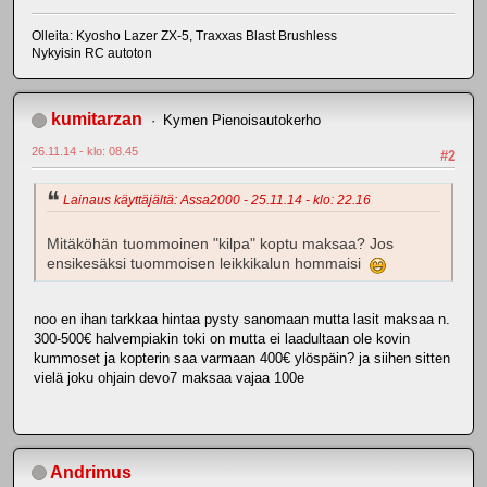
Olleita: Kyosho Lazer ZX-5, Traxxas Blast Brushless
Nykyisin RC autoton
kumitarzan
Kymen Pienoisautokerho
26.11.14 - klo: 08.45
#2
Lainaus käyttäjältä: Assa2000 - 25.11.14 - klo: 22.16
Mitäköhän tuommoinen "kilpa" koptu maksaa? Jos
ensikesäksi tuommoisen leikkikalun hommaisi
noo en ihan tarkkaa hintaa pysty sanomaan mutta lasit maksaa n.
300-500€ halvempiakin toki on mutta ei laadultaan ole kovin
kummoset ja kopterin saa varmaan 400€ ylöspäin? ja siihen sitten
vielä joku ohjain devo7 maksaa vajaa 100e
Andrimus