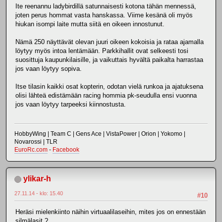
Ite reenannu ladybirdillä satunnaisesti kotona tähän mennessä,
joten perus hommat vasta hanskassa. Viime kesänä oli myös
hiukan isompi laite mutta siitä en oikeen innostunut.
Nämä 250 näyttävät olevan juuri oikeen kokoisia ja rataa ajamalla
löytyy myös intoa lentämään. Parkkihallit ovat selkeesti tosi
suosittuja kaupunkilaisille, ja vaikuttais hyvältä paikalta harrastaa
jos vaan löytyy sopiva.
Itse tilasin kaikki osat kopterin, odotan vielä runkoa ja ajatuksena
olisi lähteä edistämään racing hommia pk-seudulla ensi vuonna
jos vaan löytyy tarpeeksi kiinnostusta.
HobbyWing | Team C | Gens Ace | VistaPower | Orion | Yokomo |
Novarossi | TLR
EuroRc.com
-
Facebook
ylikar-h
27.11.14 - klo: 15.40
#10
Heräsi mielenkiinto näihin virtuaalilaseihin, mites jos on ennestään
silmälasit ?