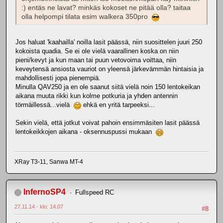
:) entäs ne lavat? minkäs kokoset ne pitää olla? taitaa
olla helpompi tilata esim walkera 350pro
Jos haluat 'kaahailla' noilla lasit päässä, niin suosittelen juuri 250
kokoista quadia. Se ei ole vielä vaarallinen koska on niin
pieni/kevyt ja kun maan tai puun vetovoima voittaa, niin
keveytensä ansiosta vauriot on yleensä järkevämmän hintaisia ja
mahdollisesti jopa pienempiä.
Minulla QAV250 ja en ole saanut siitä vielä noin 150 lentokeikan
aikana muuta rikki kun kolme potkuria ja yhden antennin
törmäillessä...vielä
ehkä en yritä tarpeeksi...
Sekin vielä, että jotkut voivat pahoin ensimmäsiten lasit päässä
lentokeikkojen aikana - oksennuspussi mukaan
XRay T3-11, Sanwa MT-4
InfernoSP4
Fullspeed RC
27.11.14 - klo: 14.07
#8