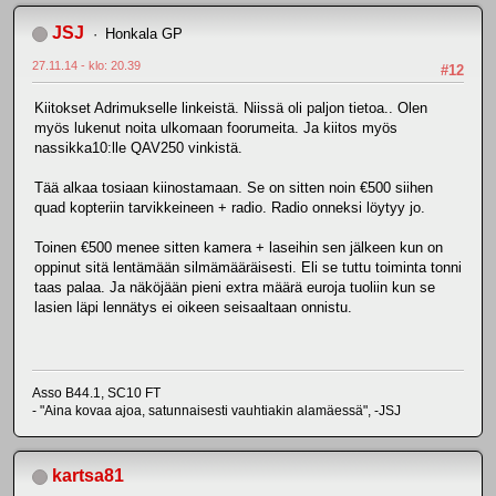
JSJ
Honkala GP
27.11.14 - klo: 20.39
#12
Kiitokset Adrimukselle linkeistä. Niissä oli paljon tietoa.. Olen
myös lukenut noita ulkomaan foorumeita. Ja kiitos myös
nassikka10:lle QAV250 vinkistä.
Tää alkaa tosiaan kiinostamaan. Se on sitten noin €500 siihen
quad kopteriin tarvikkeineen + radio. Radio onneksi löytyy jo.
Toinen €500 menee sitten kamera + laseihin sen jälkeen kun on
oppinut sitä lentämään silmämääräisesti. Eli se tuttu toiminta tonni
taas palaa. Ja näköjään pieni extra määrä euroja tuoliin kun se
lasien läpi lennätys ei oikeen seisaaltaan onnistu.
Asso B44.1, SC10 FT
- "Aina kovaa ajoa, satunnaisesti vauhtiakin alamäessä", -JSJ
kartsa81