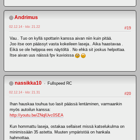
Andrimus
02.12.14 - klo: 21.22
#19
Vau.. Tuo on kyllä spottarin kanssa aivan niin kuin pitää.
Joo itse oon päässyt vasta kokeileen laseja.. Aika haastavaa .
Eikä se ole helppoa ees näytöltä . No ehkä sit joskus helpottaa.
Itse aivan uus näissä fpv kuvioissa
nassikka10
Fullspeed RC
02.12.14 - klo: 21.31
#20
Ihan hauskaa touhua tuo lasit päässä lentäminen, varmaankin
myös autoilun kanssa:
http://youtu.be/ZNqlUvc0SEA
Kun hommattu laseja, ostakaa sellaiset missä katselukulma on
minimissään 35 astetta. Muuten ympäristöä on hankala
hahmottaa.