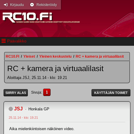
Kirjaudu
Rekisteröidy
Päävalikko
RC10.FI
/
Yleiset
/
Yleinen keskustelu
/
RC + kamera ja virtuaalilasit
RC + kamera ja virtuaalilasit
Aloittaja JSJ, 25.11.14 - klo: 19.21
1
Sivuja
SIIRRY ALAS
KÄYTTÄJÄN TOIMET
JSJ
Honkala GP
25.11.14 - klo: 19.21
Aika mielenkiintoisen näköinen video.