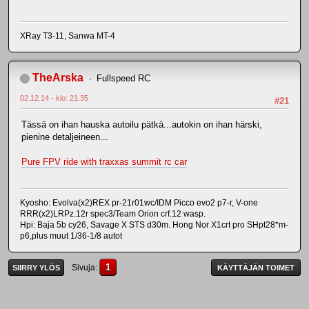
XRay T3-11, Sanwa MT-4
TheArska
Fullspeed RC
02.12.14 - klo: 21.35
#21
Tässä on ihan hauska autoilu pätkä...autokin on ihan härski,
pienine detaljeineen...
Pure FPV ride with traxxas summit rc car
Kyosho: Evolva(x2)REX pr-21r01wc/IDM Picco evo2 p7-r, V-one
RRR(x2)LRPz.12r spec3/Team Orion crf.12 wasp.
Hpi: Baja 5b cy26, Savage X STS d30m. Hong Nor X1crt pro SHpt28*m-
p6,plus muut 1/36-1/8 autot
1
Sivuja
SIIRRY YLÖS
KÄYTTÄJÄN TOIMET