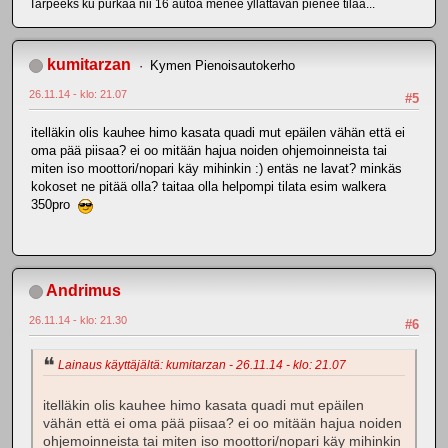
Tarpeeks ku purkaa nii 16 autoa menee yllättävän pienee tilaa...
kumitarzan
Kymen Pienoisautokerho
26.11.14 - klo: 21.07
#5
itelläkin olis kauhee himo kasata quadi mut epäilen vähän että ei
oma pää piisaa? ei oo mitään hajua noiden ohjemoinneista tai
miten iso moottori/nopari käy mihinkin :) entäs ne lavat? minkäs
kokoset ne pitää olla? taitaa olla helpompi tilata esim walkera
350pro
Andrimus
26.11.14 - klo: 21.30
#6
Lainaus käyttäjältä: kumitarzan - 26.11.14 - klo: 21.07
itelläkin olis kauhee himo kasata quadi mut epäilen
vähän että ei oma pää piisaa? ei oo mitään hajua noiden
ohjemoinneista tai miten iso moottori/nopari käy mihinkin