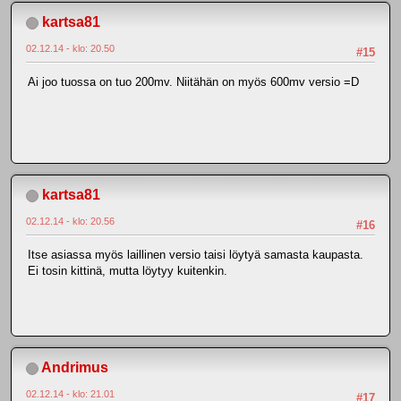
kartsa81
02.12.14 - klo: 20.50
#15
Ai joo tuossa on tuo 200mv. Niitähän on myös 600mv versio =D
kartsa81
02.12.14 - klo: 20.56
#16
Itse asiassa myös laillinen versio taisi löytyä samasta kaupasta.
Ei tosin kittinä, mutta löytyy kuitenkin.
Andrimus
02.12.14 - klo: 21.01
#17