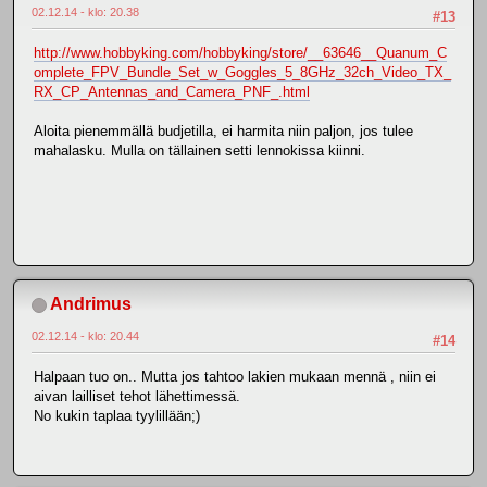
02.12.14 - klo: 20.38
#13
http://www.hobbyking.com/hobbyking/store/__63646__Quanum_C
omplete_FPV_Bundle_Set_w_Goggles_5_8GHz_32ch_Video_TX_
RX_CP_Antennas_and_Camera_PNF_.html
Aloita pienemmällä budjetilla, ei harmita niin paljon, jos tulee
mahalasku. Mulla on tällainen setti lennokissa kiinni.
Andrimus
02.12.14 - klo: 20.44
#14
Halpaan tuo on.. Mutta jos tahtoo lakien mukaan mennä , niin ei
aivan lailliset tehot lähettimessä.
No kukin taplaa tyylillään;)