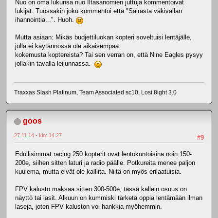
Nuo on oma lukunsa nuo Iltasanomien juttuja kommentoivat
lukijat. Tuossakin joku kommentoi että "Sairasta väkivallan
ihannointia...". Huoh.
Mutta asiaan: Mikäs budjettiluokan kopteri soveltuisi lentäjälle,
jolla ei käytännössä ole aikaisempaa
kokemusta koptereista? Tai sen verran on, että Nine Eagles pysyy
jollakin tavalla leijunnassa.
Traxxas Slash Platinum, Team Associated sc10, Losi 8ight 3.0
goos
27.11.14 - klo: 14.27
#9
Edullisimmat racing 250 kopterit ovat lentokuntoisina noin 150-
200e, siihen sitten laturi ja radio päälle. Potkureita menee paljon
kuulema, mutta eivät ole kalliita. Niitä on myös erilaatuisia.
FPV kalusto maksaa sitten 300-500e, tässä kallein osuus on
näyttö tai lasit. Alkuun on kummiski tärketä oppia lentämään ilman
laseja, joten FPV kaluston voi hankkia myöhemmin.