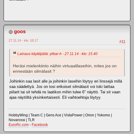
goos
27.11.14 - klo: 18.17
#11
Lainaus käyttäjältä: ylikar-h - 27.11.14 - klo: 15.40
Heräsi mielenkiinto näihin virtuaalilaseihin, mites jos on
ennestään silmälasit ?
Joihinkin saa lasit alle ja joihinkin laseihin löytyy eri linssejä millä
saa säädettyä. Jos on tosi erikoiset silmälasit voi toki laittaa
piilarit tai sit tehdä ns laatikon mihin tulee 6" näyttö. Tai sit vaan
ajaa näytöltä yksinkertaisesti. Eli vaihtoehtoja löytyy.
HobbyWing | Team C | Gens Ace | VistaPower | Orion | Yokomo |
Novarossi | TLR
EuroRc.com
-
Facebook