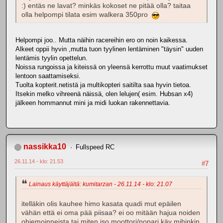
:) entäs ne lavat? minkäs kokoset ne pitää olla? taitaa
olla helpompi tilata esim walkera 350pro
Helpompi joo.. Mutta näihin racereihin ero on noin kaikessa.
Alkeet oppii hyvin ,mutta tuon tyylinen lentäminen "täysin" uuden
lentämis tyylin opettelun.
Noissa rungoissa ja kiteissä on yleensä kerrottu muut vaatimukset
lentoon saattamiseksi.
Tuolta kopterit.netistä ja multikopteri saitilta saa hyvin tietoa.
Itsekin melko vihreenä näissä, olen lelujen( esim. Hubsan x4)
jälkeen hommannut mini ja midi luokan rakennettavia.
nassikka10
Fullspeed RC
26.11.14 - klo: 21.53
#7
Lainaus käyttäjältä: kumitarzan - 26.11.14 - klo: 21.07
itelläkin olis kauhee himo kasata quadi mut epäilen
vähän että ei oma pää piisaa? ei oo mitään hajua noiden
ohjemoinneista tai miten iso moottori/nopari käy mihinkin